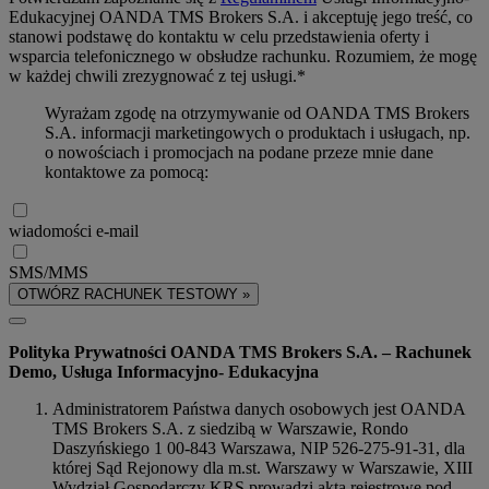
Edukacyjnej OANDA TMS Brokers S.A. i akceptuję jego treść, co
stanowi podstawę do kontaktu w celu przedstawienia oferty i
wsparcia telefonicznego w obsłudze rachunku. Rozumiem, że mogę
w każdej chwili zrezygnować z tej usługi.*
Wyrażam zgodę na otrzymywanie od OANDA TMS Brokers
S.A. informacji marketingowych o produktach i usługach, np.
o nowościach i promocjach na podane przeze mnie dane
kontaktowe za pomocą:
wiadomości e-mail
SMS/MMS
OTWÓRZ RACHUNEK TESTOWY »
Polityka Prywatności OANDA TMS Brokers S.A. – Rachunek
Demo, Usługa Informacyjno- Edukacyjna
Administratorem Państwa danych osobowych jest OANDA
TMS Brokers S.A. z siedzibą w Warszawie, Rondo
Daszyńskiego 1 00-843 Warszawa, NIP 526-275-91-31, dla
której Sąd Rejonowy dla m.st. Warszawy w Warszawie, XIII
Wydział Gospodarczy KRS prowadzi akta rejestrowe pod