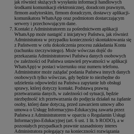
jak również służących wysyłaniu informacji handlowych
środkami komunikacji elektronicznej, doradcom prawnym,
firmom audytorskim, firmom doradczym, dostawcy aplikacji-
komunikatora WhatsApp oraz podmiotom dostarczającym
serwery i przechowującym dane.
Kontakt z Administratorem za pośrednictwem aplikacji
WhatsApp może nastąpić z inicjatywy Państwa, jak również
Administratora w przypadku konieczności skontaktowania się
z Państwem w celu dokończenia procesu zakładania Konta
(rachunku rzeczywistego). Może wówczas dojść do
przekazania Administratorowi Państwa danych osobowych
(w zależności od Państwa ustawień prywatności w aplikacji
WhatsApp) w postaci wizerunku oraz numeru telefonu.
Administrator może zażądać podania Państwa innych danych
osobowych tylko wówczas, gdy będzie to niezbędne do
udzielenia odpowiedzi na Państwa zapytanie lub obsługi
sprawy, której dotyczy kontakt. Podstawą prawną
przetwarzania danych, w zależności od sytuacji, będzie
niezbędność ich przetwarzania do podjęcia działań na żądanie
osoby, której dane dotyczą, przed zawarciem umowy albo
umowa o Usługę Informacyjno-Edukacyjną zawarta przez
Państwa z Administratorem w oparciu o Regulamin Usługi
Informacyjno-Edukacyjnej (art. 6 ust. 1 lit. b RODO), a w
pozostałych przypadkach prawnie uzasadniony interes
Administratora polegający na konieczności rozwiązania