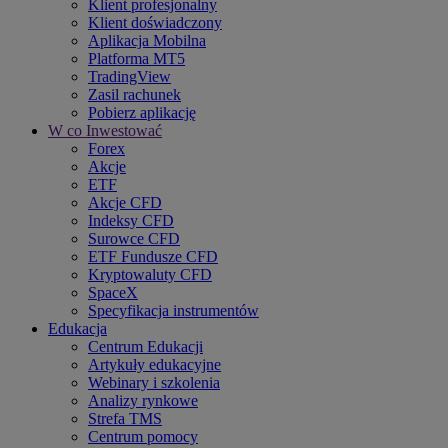
Klient profesjonalny
Klient doświadczony
Aplikacja Mobilna
Platforma MT5
TradingView
Zasil rachunek
Pobierz aplikację
W co Inwestować
Forex
Akcje
ETF
Akcje CFD
Indeksy CFD
Surowce CFD
ETF Fundusze CFD
Kryptowaluty CFD
SpaceX
Specyfikacja instrumentów
Edukacja
Centrum Edukacji
Artykuły edukacyjne
Webinary i szkolenia
Analizy rynkowe
Strefa TMS
Centrum pomocy