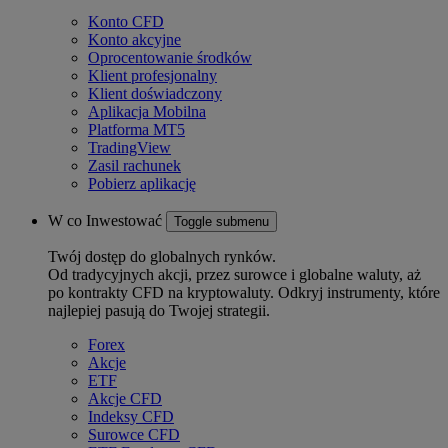
Konto CFD
Konto akcyjne
Oprocentowanie środków
Klient profesjonalny
Klient doświadczony
Aplikacja Mobilna
Platforma MT5
TradingView
Zasil rachunek
Pobierz aplikację
W co Inwestować
Toggle submenu
Twój dostęp do globalnych rynków.
Od tradycyjnych akcji, przez surowce i globalne waluty, aż
po kontrakty CFD na kryptowaluty. Odkryj instrumenty, które
najlepiej pasują do Twojej strategii.
Forex
Akcje
ETF
Akcje CFD
Indeksy CFD
Surowce CFD