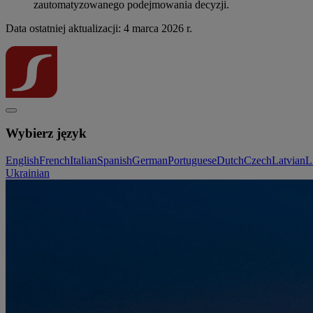
zautomatyzowanego podejmowania decyzji.
Data ostatniej aktualizacji: 4 marca 2026 r.
Wybierz język
English
French
Italian
Spanish
German
Portuguese
Dutch
Czech
Latvian
L
Ukrainian