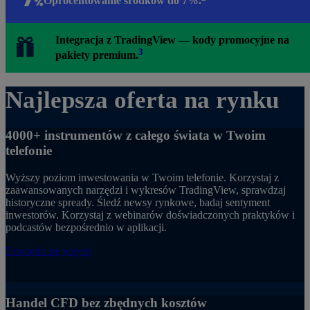
Oprocentowanie środków do 7%.
Integracja z TradingView — kody promocyjne na
3
pakiety premium.
Najlepsza oferta na rynku
4000+ instrumentów z całego świata w Twoim
telefonie
Wyższy poziom inwestowania w Twoim telefonie. Korzystaj z
zaawansowanych narzędzi i wykresów TradingView, sprawdzaj
historyczne spready. Śledź newsy rynkowe, badaj sentyment
inwestorów. Korzystaj z webinarów doświadczonych praktyków i
podcastów bezpośrednio w aplikacji.
Dowiedz się więcej
Handel CFD bez zbędnych kosztów