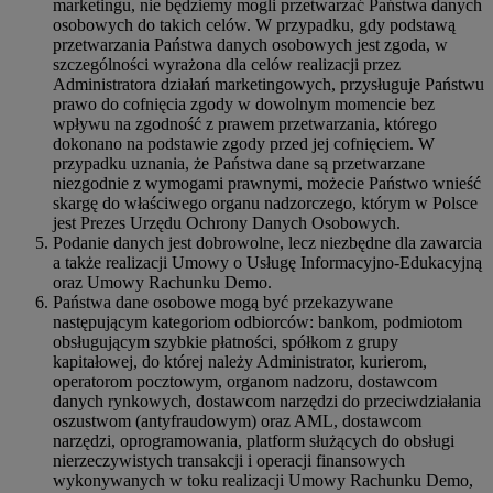
marketingu, nie będziemy mogli przetwarzać Państwa danych
osobowych do takich celów. W przypadku, gdy podstawą
przetwarzania Państwa danych osobowych jest zgoda, w
szczególności wyrażona dla celów realizacji przez
Administratora działań marketingowych, przysługuje Państwu
prawo do cofnięcia zgody w dowolnym momencie bez
wpływu na zgodność z prawem przetwarzania, którego
dokonano na podstawie zgody przed jej cofnięciem. W
przypadku uznania, że Państwa dane są przetwarzane
niezgodnie z wymogami prawnymi, możecie Państwo wnieść
skargę do właściwego organu nadzorczego, którym w Polsce
jest Prezes Urzędu Ochrony Danych Osobowych.
Podanie danych jest dobrowolne, lecz niezbędne dla zawarcia
a także realizacji Umowy o Usługę Informacyjno-Edukacyjną
oraz Umowy Rachunku Demo.
Państwa dane osobowe mogą być przekazywane
następującym kategoriom odbiorców: bankom, podmiotom
obsługującym szybkie płatności, spółkom z grupy
kapitałowej, do której należy Administrator, kurierom,
operatorom pocztowym, organom nadzoru, dostawcom
danych rynkowych, dostawcom narzędzi do przeciwdziałania
oszustwom (antyfraudowym) oraz AML, dostawcom
narzędzi, oprogramowania, platform służących do obsługi
nierzeczywistych transakcji i operacji finansowych
wykonywanych w toku realizacji Umowy Rachunku Demo,