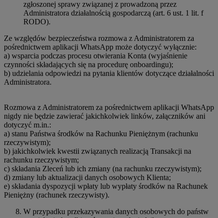
zgłoszonej sprawy związanej z prowadzoną przez
Administratora działalnością gospodarczą (art. 6 ust. 1 lit. f
RODO).
Ze względów bezpieczeństwa rozmowa z Administratorem za
pośrednictwem aplikacji WhatsApp może dotyczyć wyłącznie:
a) wsparcia podczas procesu otwierania Konta (wyjaśnienie
czynności składających się na procedurę onboardingu);
b) udzielania odpowiedzi na pytania klientów dotyczące działalności
Administratora.
Rozmowa z Administratorem za pośrednictwem aplikacji WhatsApp
nigdy nie będzie zawierać jakichkolwiek linków, załączników ani
dotyczyć m.in.:
a) stanu Państwa środków na Rachunku Pieniężnym (rachunku
rzeczywistym);
b) jakichkolwiek kwestii związanych realizacją Transakcji na
rachunku rzeczywistym;
c) składania Zleceń lub ich zmiany (na rachunku rzeczywistym);
d) zmiany lub aktualizacji danych osobowych Klienta;
e) składania dyspozycji wpłaty lub wypłaty środków na Rachunek
Pieniężny (rachunek rzeczywisty).
W przypadku przekazywania danych osobowych do państw