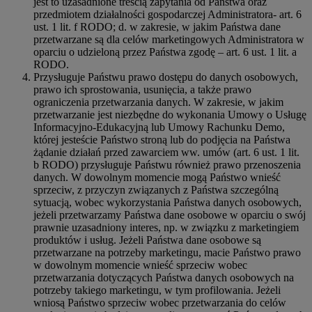
jest to uzasadnione treścią zapytania od Państwa oraz
przedmiotem działalności gospodarczej Administratora- art. 6
ust. 1 lit. f RODO; d. w zakresie, w jakim Państwa dane
przetwarzane są dla celów marketingowych Administratora w
oparciu o udzieloną przez Państwa zgodę – art. 6 ust. 1 lit. a
RODO.
Przysługuje Państwu prawo dostępu do danych osobowych,
prawo ich sprostowania, usunięcia, a także prawo
ograniczenia przetwarzania danych. W zakresie, w jakim
przetwarzanie jest niezbędne do wykonania Umowy o Usługę
Informacyjno-Edukacyjną lub Umowy Rachunku Demo,
której jesteście Państwo stroną lub do podjęcia na Państwa
żądanie działań przed zawarciem ww. umów (art. 6 ust. 1 lit.
b RODO) przysługuje Państwu również prawo przenoszenia
danych. W dowolnym momencie mogą Państwo wnieść
sprzeciw, z przyczyn związanych z Państwa szczególną
sytuacją, wobec wykorzystania Państwa danych osobowych,
jeżeli przetwarzamy Państwa dane osobowe w oparciu o swój
prawnie uzasadniony interes, np. w związku z marketingiem
produktów i usług. Jeżeli Państwa dane osobowe są
przetwarzane na potrzeby marketingu, macie Państwo prawo
w dowolnym momencie wnieść sprzeciw wobec
przetwarzania dotyczących Państwa danych osobowych na
potrzeby takiego marketingu, w tym profilowania. Jeżeli
wniosą Państwo sprzeciw wobec przetwarzania do celów