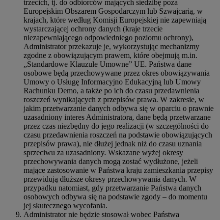
trzecich, tj. do odbiorców mających siedzibę poza
Europejskim Obszarem Gospodarczym lub Szwajcarią, w
krajach, które według Komisji Europejskiej nie zapewniają
wystarczającej ochrony danych (kraje trzecie
niezapewniającego odpowiedniego poziomu ochrony),
Administrator przekazuje je, wykorzystując mechanizmy
zgodne z obowiązującym prawem, które obejmują m.in.
„Standardowe Klauzule Umowne” UE. Państwa dane
osobowe będą przechowywane przez okres obowiązywania
Umowy o Usługę Informacyjno Edukacyjną lub Umowy
Rachunku Demo, a także po ich do czasu przedawnienia
roszczeń wynikających z przepisów prawa. W zakresie, w
jakim przetwarzanie danych odbywa się w oparciu o prawnie
uzasadniony interes Administratora, dane będą przetwarzane
przez czas niezbędny do jego realizacji (w szczególności do
czasu przedawnienia roszczeń na podstawie obowiązujących
przepisów prawa), nie dłużej jednak niż do czasu uznania
sprzeciwu za uzasadniony. Wskazane wyżej okresy
przechowywania danych mogą zostać wydłużone, jeżeli
mające zastosowanie w Państwa kraju zamieszkania przepisy
przewidują dłuższe okresy przechowywania danych. W
przypadku natomiast, gdy przetwarzanie Państwa danych
osobowych odbywa się na podstawie zgody – do momentu
jej skutecznego wycofania.
Administrator nie będzie stosował wobec Państwa