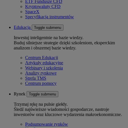
ETF Fundusze CFD
Kryptowaluty CFD
SpaceX
Specyfikacja instrumentów
Edukacja
Toggle submenu
Inwestuj inteligentnie na bazie wiedzy.
Buduj silniejsze strategie dzięki szkoleniom, eksperckim
analizom i obszernej bazie wiedzy.
Centrum Edukacji
Artykuły edukacyjne
Webinary i szkolenia
Analizy rynkowe
Strefa TMS
Centrum pomocy
Rynek
Toggle submenu
Trzymaj rękę na pulsie giełdy.
Śledź najświeższe wiadomości gospodarcze, nastroje
inwestorów oraz kluczowe wydarzenia makroekonomiczne.
Podsumowanie rynków