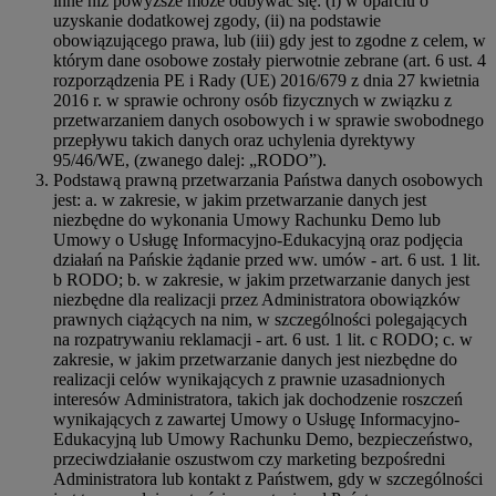
inne niż powyższe może odbywać się: (i) w oparciu o
uzyskanie dodatkowej zgody, (ii) na podstawie
obowiązującego prawa, lub (iii) gdy jest to zgodne z celem, w
którym dane osobowe zostały pierwotnie zebrane (art. 6 ust. 4
rozporządzenia PE i Rady (UE) 2016/679 z dnia 27 kwietnia
2016 r. w sprawie ochrony osób fizycznych w związku z
przetwarzaniem danych osobowych i w sprawie swobodnego
przepływu takich danych oraz uchylenia dyrektywy
95/46/WE, (zwanego dalej: „RODO”).
Podstawą prawną przetwarzania Państwa danych osobowych
jest: a. w zakresie, w jakim przetwarzanie danych jest
niezbędne do wykonania Umowy Rachunku Demo lub
Umowy o Usługę Informacyjno-Edukacyjną oraz podjęcia
działań na Pańskie żądanie przed ww. umów - art. 6 ust. 1 lit.
b RODO; b. w zakresie, w jakim przetwarzanie danych jest
niezbędne dla realizacji przez Administratora obowiązków
prawnych ciążących na nim, w szczególności polegających
na rozpatrywaniu reklamacji - art. 6 ust. 1 lit. c RODO; c. w
zakresie, w jakim przetwarzanie danych jest niezbędne do
realizacji celów wynikających z prawnie uzasadnionych
interesów Administratora, takich jak dochodzenie roszczeń
wynikających z zawartej Umowy o Usługę Informacyjno-
Edukacyjną lub Umowy Rachunku Demo, bezpieczeństwo,
przeciwdziałanie oszustwom czy marketing bezpośredni
Administratora lub kontakt z Państwem, gdy w szczególności