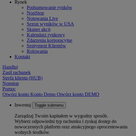
Rynek
Podsumowanie rynków
NonStop
Notowania Live
Sezon wyników w USA
Skaner akcji
Kalendarz rynkowy
Zdarzenia korporacyjne
Sentyment Klientów
Rolowania
Kontakt
Handluj
Zasil rachunek
Strefa klienta (HUB)
Nonstop
Pomoc
Otwórz konto
Konto
Demo
Otwórz konto DEMO
Inwestuj
Toggle submenu
Zarządzaj Twoim kapitałem w wygodny sposób.
Wybierz odpowiedni typ rachunku i zyskaj dostęp do
nowoczesnych platform oraz atrakcyjnego oprocentowania
wolnych środków.