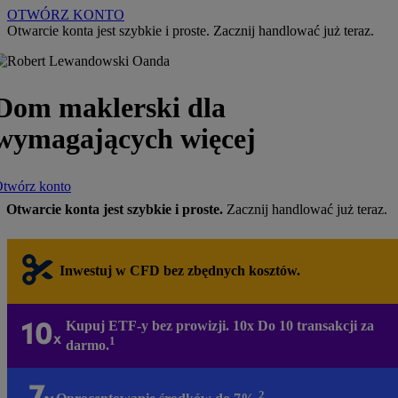
OTWÓRZ KONTO
Otwarcie konta jest szybkie i proste. Zacznij handlować już teraz.
Dom maklerski dla
wymagających więcej
twórz konto
Otwarcie konta jest szybkie i proste.
Zacznij handlować już teraz.
Inwestuj w CFD bez zbędnych kosztów.
Kupuj ETF-y bez prowizji. 10x Do 10 transakcji za
1
darmo.
2