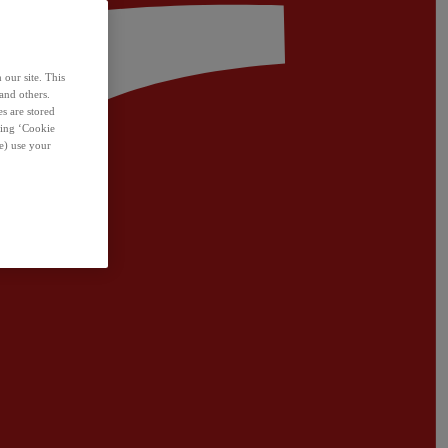
 our site. This
and others.
s are stored
sing ‘Cookie
e) use your