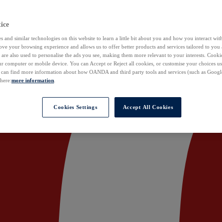
ice
 and similar technologies on this website to learn a little bit about you and how you interact with
ove your browsing experience and allows us to offer better products and services tailored to you 
are also used to personalise the ads you see, making them more relevant to your interests. Cookie
ur computer or mobile device. You can Accept or Reject all cookies, or customise your choices u
u can find more information about how OANDA and third party tools and services (such as Googl
 here:
more information
.
Cookies Settings
Accept All Cookies