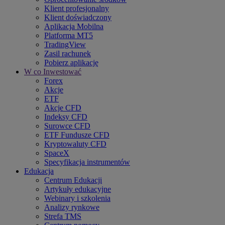
Klient profesjonalny
Klient doświadczony
Aplikacja Mobilna
Platforma MT5
TradingView
Zasil rachunek
Pobierz aplikację
W co Inwestować
Forex
Akcje
ETF
Akcje CFD
Indeksy CFD
Surowce CFD
ETF Fundusze CFD
Kryptowaluty CFD
SpaceX
Specyfikacja instrumentów
Edukacja
Centrum Edukacji
Artykuły edukacyjne
Webinary i szkolenia
Analizy rynkowe
Strefa TMS