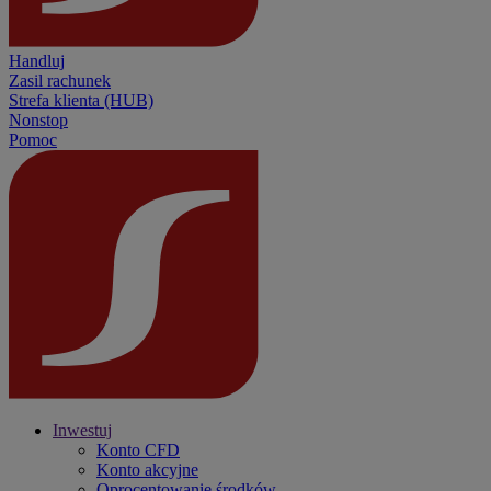
Handluj
Zasil rachunek
Strefa klienta (HUB)
Nonstop
Pomoc
Inwestuj
Konto CFD
Konto akcyjne
Oprocentowanie środków