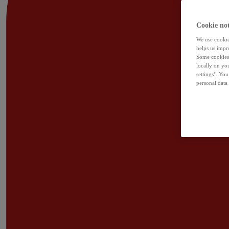
Cookie not
We use cookies
helps us impr
Some cookies 
locally on yo
settings’. Yo
personal data