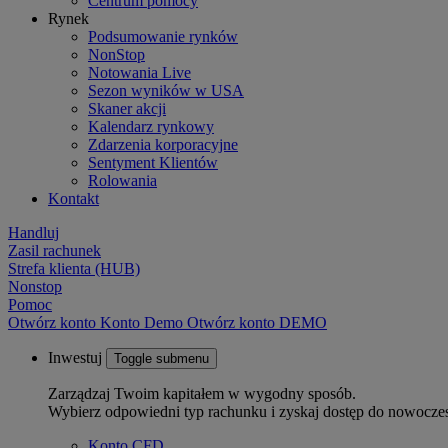
Centrum pomocy
Rynek
Podsumowanie rynków
NonStop
Notowania Live
Sezon wyników w USA
Skaner akcji
Kalendarz rynkowy
Zdarzenia korporacyjne
Sentyment Klientów
Rolowania
Kontakt
Handluj
Zasil rachunek
Strefa klienta (HUB)
Nonstop
Pomoc
Otwórz konto
Konto
Demo
Otwórz konto DEMO
Inwestuj
Toggle submenu
Zarządzaj Twoim kapitałem w wygodny sposób.
Wybierz odpowiedni typ rachunku i zyskaj dostęp do nowocze
Konto CFD