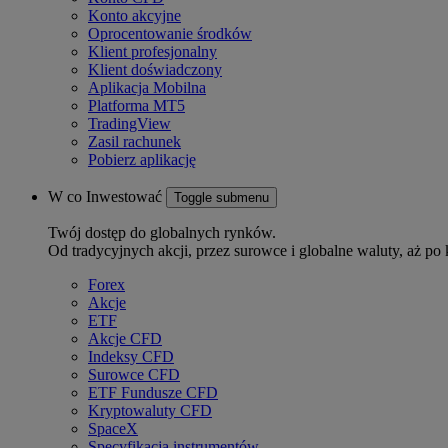
Konto akcyjne
Oprocentowanie środków
Klient profesjonalny
Klient doświadczony
Aplikacja Mobilna
Platforma MT5
TradingView
Zasil rachunek
Pobierz aplikację
W co Inwestować
Toggle submenu
Twój dostęp do globalnych rynków.
Od tradycyjnych akcji, przez surowce i globalne waluty, aż po 
Forex
Akcje
ETF
Akcje CFD
Indeksy CFD
Surowce CFD
ETF Fundusze CFD
Kryptowaluty CFD
SpaceX
Specyfikacja instrumentów