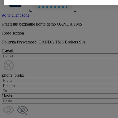
go to client zone
Przetestuj bezpłatne konto demo OANDA TMS
Rodo section
Polityka Prywatności OANDA TMS Brokers S.A.
E-mail
phone_prefix
Telefon
Hasło