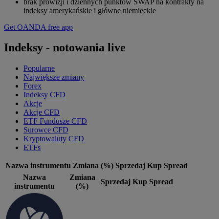
brak prowizji i dziennych punktów SWAP na kontrakty na
indeksy amerykańskie i główne niemieckie
Get OANDA free app
Indeksy - notowania live
Popularne
Największe zmiany
Forex
Indeksy CFD
Akcje
Akcje CFD
ETF Fundusze CFD
Surowce CFD
Kryptowaluty CFD
ETFs
Nazwa instrumentu
Zmiana (%)
Sprzedaj
Kup
Spread
Nazwa
Zmiana
Sprzedaj
Kup
Spread
instrumentu
(%)