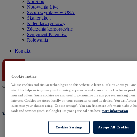
NonStop
Notowania Live
Sezon wyników w USA
Skaner akcji
Kalendarz rynkowy
Zdarzenia korporacyjne
Sentyment Klientów
Rolowania
Kontakt
Cookie notice
We use cookies and similar technologies on this website to learn a little bit about you an
site. This helps us improve your browsing experience and allows us to offer better produc
you and others. Some cookies are also used to personalise the ads you see, making them
interests. Cookies are stored locally on your computer or mobile device. You can Accept o
customise your choices using ‘Cookie settings’. You can find more information about 
tools and services (such as Google) use your personal data here:
more information
.
Cookies Settings
Accept All Cookies