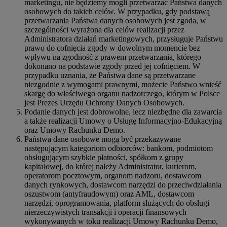
marketingu, nie będziemy mogli przetwarzać Państwa danych
osobowych do takich celów. W przypadku, gdy podstawą
przetwarzania Państwa danych osobowych jest zgoda, w
szczególności wyrażona dla celów realizacji przez
Administratora działań marketingowych, przysługuje Państwu
prawo do cofnięcia zgody w dowolnym momencie bez
wpływu na zgodność z prawem przetwarzania, którego
dokonano na podstawie zgody przed jej cofnięciem. W
przypadku uznania, że Państwa dane są przetwarzane
niezgodnie z wymogami prawnymi, możecie Państwo wnieść
skargę do właściwego organu nadzorczego, którym w Polsce
jest Prezes Urzędu Ochrony Danych Osobowych.
Podanie danych jest dobrowolne, lecz niezbędne dla zawarcia
a także realizacji Umowy o Usługę Informacyjno-Edukacyjną
oraz Umowy Rachunku Demo.
Państwa dane osobowe mogą być przekazywane
następującym kategoriom odbiorców: bankom, podmiotom
obsługującym szybkie płatności, spółkom z grupy
kapitałowej, do której należy Administrator, kurierom,
operatorom pocztowym, organom nadzoru, dostawcom
danych rynkowych, dostawcom narzędzi do przeciwdziałania
oszustwom (antyfraudowym) oraz AML, dostawcom
narzędzi, oprogramowania, platform służących do obsługi
nierzeczywistych transakcji i operacji finansowych
wykonywanych w toku realizacji Umowy Rachunku Demo,