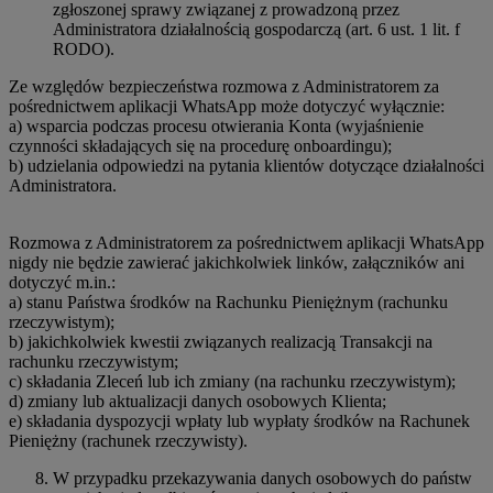
zgłoszonej sprawy związanej z prowadzoną przez
Administratora działalnością gospodarczą (art. 6 ust. 1 lit. f
RODO).
Ze względów bezpieczeństwa rozmowa z Administratorem za
pośrednictwem aplikacji WhatsApp może dotyczyć wyłącznie:
a) wsparcia podczas procesu otwierania Konta (wyjaśnienie
czynności składających się na procedurę onboardingu);
b) udzielania odpowiedzi na pytania klientów dotyczące działalności
Administratora.
Rozmowa z Administratorem za pośrednictwem aplikacji WhatsApp
nigdy nie będzie zawierać jakichkolwiek linków, załączników ani
dotyczyć m.in.:
a) stanu Państwa środków na Rachunku Pieniężnym (rachunku
rzeczywistym);
b) jakichkolwiek kwestii związanych realizacją Transakcji na
rachunku rzeczywistym;
c) składania Zleceń lub ich zmiany (na rachunku rzeczywistym);
d) zmiany lub aktualizacji danych osobowych Klienta;
e) składania dyspozycji wpłaty lub wypłaty środków na Rachunek
Pieniężny (rachunek rzeczywisty).
W przypadku przekazywania danych osobowych do państw