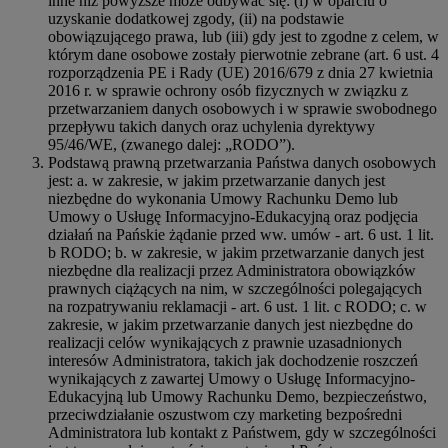
inne niż powyższe może odbywać się: (i) w oparciu o
uzyskanie dodatkowej zgody, (ii) na podstawie
obowiązującego prawa, lub (iii) gdy jest to zgodne z celem, w
którym dane osobowe zostały pierwotnie zebrane (art. 6 ust. 4
rozporządzenia PE i Rady (UE) 2016/679 z dnia 27 kwietnia
2016 r. w sprawie ochrony osób fizycznych w związku z
przetwarzaniem danych osobowych i w sprawie swobodnego
przepływu takich danych oraz uchylenia dyrektywy
95/46/WE, (zwanego dalej: „RODO”).
Podstawą prawną przetwarzania Państwa danych osobowych
jest: a. w zakresie, w jakim przetwarzanie danych jest
niezbędne do wykonania Umowy Rachunku Demo lub
Umowy o Usługę Informacyjno-Edukacyjną oraz podjęcia
działań na Pańskie żądanie przed ww. umów - art. 6 ust. 1 lit.
b RODO; b. w zakresie, w jakim przetwarzanie danych jest
niezbędne dla realizacji przez Administratora obowiązków
prawnych ciążących na nim, w szczególności polegających
na rozpatrywaniu reklamacji - art. 6 ust. 1 lit. c RODO; c. w
zakresie, w jakim przetwarzanie danych jest niezbędne do
realizacji celów wynikających z prawnie uzasadnionych
interesów Administratora, takich jak dochodzenie roszczeń
wynikających z zawartej Umowy o Usługę Informacyjno-
Edukacyjną lub Umowy Rachunku Demo, bezpieczeństwo,
przeciwdziałanie oszustwom czy marketing bezpośredni
Administratora lub kontakt z Państwem, gdy w szczególności