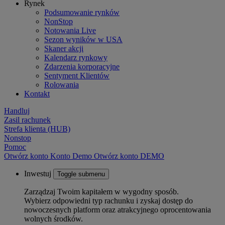
Rynek
Podsumowanie rynków
NonStop
Notowania Live
Sezon wyników w USA
Skaner akcji
Kalendarz rynkowy
Zdarzenia korporacyjne
Sentyment Klientów
Rolowania
Kontakt
Handluj
Zasil rachunek
Strefa klienta (HUB)
Nonstop
Pomoc
Otwórz konto
Konto
Demo
Otwórz konto DEMO
Inwestuj
Toggle submenu
Zarządzaj Twoim kapitałem w wygodny sposób.
Wybierz odpowiedni typ rachunku i zyskaj dostęp do
nowoczesnych platform oraz atrakcyjnego oprocentowania
wolnych środków.