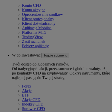
Konto CFD
Konto akcyjne
Oprocentowanie środków
Klient profesjonalny
Klient doświadczony
Aplikacja Mobilna
Platforma MT5
TradingView
Zasil rachunek
Pobierz aplikację
W co Inwestować
Toggle submenu
Twój dostęp do globalnych rynków.
Od tradycyjnych akcji, przez surowce i globalne waluty, aż
po kontrakty CFD na kryptowaluty. Odkryj instrumenty, które
najlepiej pasują do Twojej strategii.
Forex
Akcje
ETF
Akcje CFD
Indeksy CFD
Surowce CFD