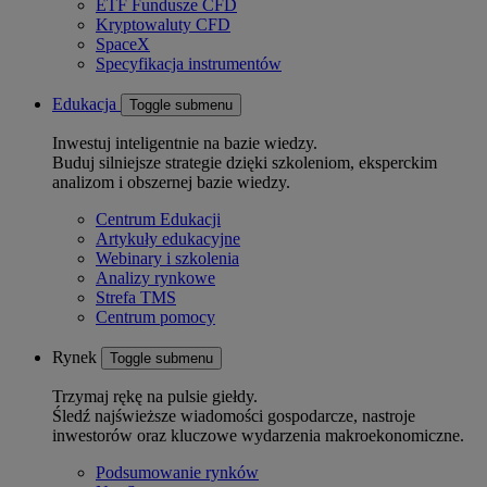
ETF Fundusze CFD
Kryptowaluty CFD
SpaceX
Specyfikacja instrumentów
Edukacja
Toggle submenu
Inwestuj inteligentnie na bazie wiedzy.
Buduj silniejsze strategie dzięki szkoleniom, eksperckim
analizom i obszernej bazie wiedzy.
Centrum Edukacji
Artykuły edukacyjne
Webinary i szkolenia
Analizy rynkowe
Strefa TMS
Centrum pomocy
Rynek
Toggle submenu
Trzymaj rękę na pulsie giełdy.
Śledź najświeższe wiadomości gospodarcze, nastroje
inwestorów oraz kluczowe wydarzenia makroekonomiczne.
Podsumowanie rynków