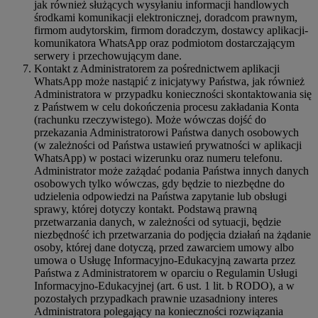
jak również służących wysyłaniu informacji handlowych
środkami komunikacji elektronicznej, doradcom prawnym,
firmom audytorskim, firmom doradczym, dostawcy aplikacji-
komunikatora WhatsApp oraz podmiotom dostarczającym
serwery i przechowującym dane.
Kontakt z Administratorem za pośrednictwem aplikacji
WhatsApp może nastąpić z inicjatywy Państwa, jak również
Administratora w przypadku konieczności skontaktowania się
z Państwem w celu dokończenia procesu zakładania Konta
(rachunku rzeczywistego). Może wówczas dojść do
przekazania Administratorowi Państwa danych osobowych
(w zależności od Państwa ustawień prywatności w aplikacji
WhatsApp) w postaci wizerunku oraz numeru telefonu.
Administrator może zażądać podania Państwa innych danych
osobowych tylko wówczas, gdy będzie to niezbędne do
udzielenia odpowiedzi na Państwa zapytanie lub obsługi
sprawy, której dotyczy kontakt. Podstawą prawną
przetwarzania danych, w zależności od sytuacji, będzie
niezbędność ich przetwarzania do podjęcia działań na żądanie
osoby, której dane dotyczą, przed zawarciem umowy albo
umowa o Usługę Informacyjno-Edukacyjną zawarta przez
Państwa z Administratorem w oparciu o Regulamin Usługi
Informacyjno-Edukacyjnej (art. 6 ust. 1 lit. b RODO), a w
pozostałych przypadkach prawnie uzasadniony interes
Administratora polegający na konieczności rozwiązania