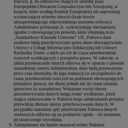
trzecich, tj. do odbiorców mających siedzibę poza
Europejskim Obszarem Gospodarczym lub Szwajcarią, w
krajach, które według Komisji Europejskiej nie zapewniają
wystarczającej ochrony danych (kraje trzecie
niezapewniającego odpowiedniego poziomu ochrony),
Administrator przekazuje je, wykorzystując mechanizmy
zgodne z obowiązującym prawem, które obejmują m.in.
„Standardowe Klauzule Umowne” UE. Państwa dane
osobowe będą przechowywane przez okres obowiązywania
Umowy o Usługę Informacyjno Edukacyjną lub Umowy
Rachunku Demo, a także po ich do czasu przedawnienia
roszczeń wynikających z przepisów prawa. W zakresie, w
jakim przetwarzanie danych odbywa się w oparciu o prawnie
uzasadniony interes Administratora, dane będą przetwarzane
przez czas niezbędny do jego realizacji (w szczególności do
czasu przedawnienia roszczeń na podstawie obowiązujących
przepisów prawa), nie dłużej jednak niż do czasu uznania
sprzeciwu za uzasadniony. Wskazane wyżej okresy
przechowywania danych mogą zostać wydłużone, jeżeli
mające zastosowanie w Państwa kraju zamieszkania przepisy
przewidują dłuższe okresy przechowywania danych. W
przypadku natomiast, gdy przetwarzanie Państwa danych
osobowych odbywa się na podstawie zgody – do momentu
jej skutecznego wycofania.
Administrator nie będzie stosował wobec Państwa