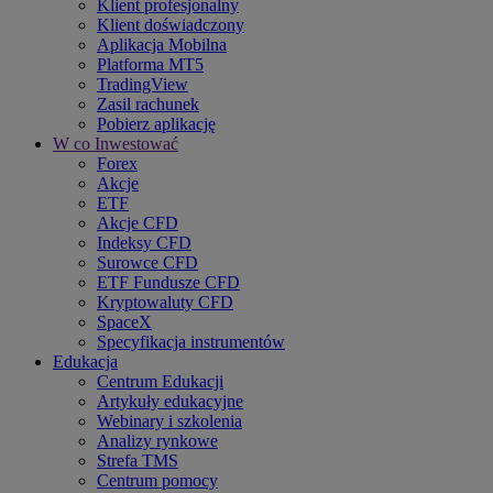
Klient profesjonalny
Klient doświadczony
Aplikacja Mobilna
Platforma MT5
TradingView
Zasil rachunek
Pobierz aplikację
W co Inwestować
Forex
Akcje
ETF
Akcje CFD
Indeksy CFD
Surowce CFD
ETF Fundusze CFD
Kryptowaluty CFD
SpaceX
Specyfikacja instrumentów
Edukacja
Centrum Edukacji
Artykuły edukacyjne
Webinary i szkolenia
Analizy rynkowe
Strefa TMS
Centrum pomocy