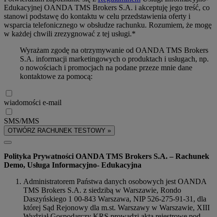
Edukacyjnej OANDA TMS Brokers S.A. i akceptuję jego treść, co
stanowi podstawę do kontaktu w celu przedstawienia oferty i
wsparcia telefonicznego w obsłudze rachunku. Rozumiem, że mogę
w każdej chwili zrezygnować z tej usługi.*
Wyrażam zgodę na otrzymywanie od OANDA TMS Brokers
S.A. informacji marketingowych o produktach i usługach, np.
o nowościach i promocjach na podane przeze mnie dane
kontaktowe za pomocą:
wiadomości e-mail
SMS/MMS
OTWÓRZ RACHUNEK TESTOWY »
Polityka Prywatności OANDA TMS Brokers S.A. – Rachunek
Demo, Usługa Informacyjno- Edukacyjna
Administratorem Państwa danych osobowych jest OANDA
TMS Brokers S.A. z siedzibą w Warszawie, Rondo
Daszyńskiego 1 00-843 Warszawa, NIP 526-275-91-31, dla
której Sąd Rejonowy dla m.st. Warszawy w Warszawie, XIII
Wydział Gospodarczy KRS prowadzi akta rejestrowe pod