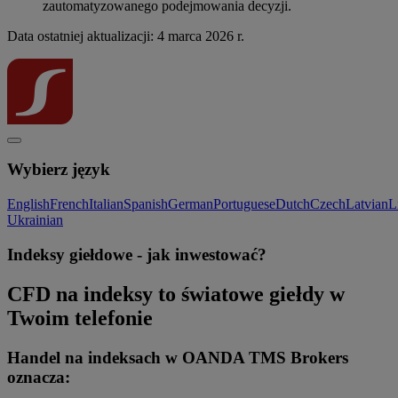
zautomatyzowanego podejmowania decyzji.
Data ostatniej aktualizacji: 4 marca 2026 r.
Wybierz język
English
French
Italian
Spanish
German
Portuguese
Dutch
Czech
Latvian
L
Ukrainian
Indeksy giełdowe - jak inwestować?
CFD na indeksy to światowe giełdy w
Twoim telefonie
Handel na indeksach w OANDA TMS Brokers
oznacza: