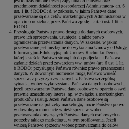
jest to uzasadnione treścią zapytania od Państwa oraz
przedmiotem działalności gospodarczej Administratora- art. 6
ust. 1 lit. f RODO; d. w zakresie, w jakim Państwa dane
przetwarzane są dla celów marketingowych Administratora w
oparciu o udzieloną przez Państwa zgodę – art. 6 ust. 1 lit. a
RODO.
Przysługuje Państwu prawo dostępu do danych osobowych,
prawo ich sprostowania, usunięcia, a także prawo
ograniczenia przetwarzania danych. W zakresie, w jakim
przetwarzanie jest niezbędne do wykonania Umowy o Usługę
Informacyjno-Edukacyjną lub Umowy Rachunku Demo,
której jesteście Państwo stroną lub do podjęcia na Państwa
żądanie działań przed zawarciem ww. umów (art. 6 ust. 1 lit.
b RODO) przysługuje Państwu również prawo przenoszenia
danych. W dowolnym momencie mogą Państwo wnieść
sprzeciw, z przyczyn związanych z Państwa szczególną
sytuacją, wobec wykorzystania Państwa danych osobowych,
jeżeli przetwarzamy Państwa dane osobowe w oparciu o swój
prawnie uzasadniony interes, np. w związku z marketingiem
produktów i usług. Jeżeli Państwa dane osobowe są
przetwarzane na potrzeby marketingu, macie Państwo prawo
w dowolnym momencie wnieść sprzeciw wobec
przetwarzania dotyczących Państwa danych osobowych na
potrzeby takiego marketingu, w tym profilowania. Jeżeli
wniosą Państwo sprzeciw wobec przetwarzania do celów