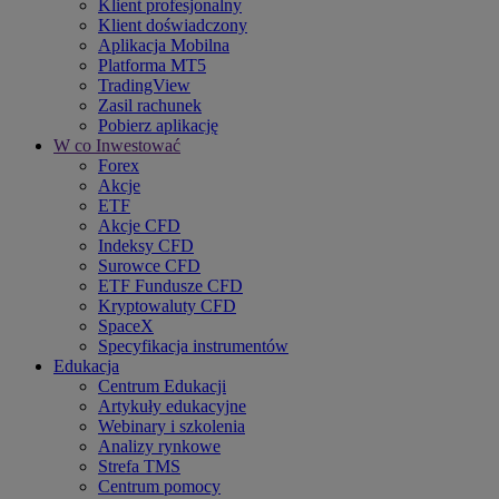
Klient profesjonalny
Klient doświadczony
Aplikacja Mobilna
Platforma MT5
TradingView
Zasil rachunek
Pobierz aplikację
W co Inwestować
Forex
Akcje
ETF
Akcje CFD
Indeksy CFD
Surowce CFD
ETF Fundusze CFD
Kryptowaluty CFD
SpaceX
Specyfikacja instrumentów
Edukacja
Centrum Edukacji
Artykuły edukacyjne
Webinary i szkolenia
Analizy rynkowe
Strefa TMS
Centrum pomocy