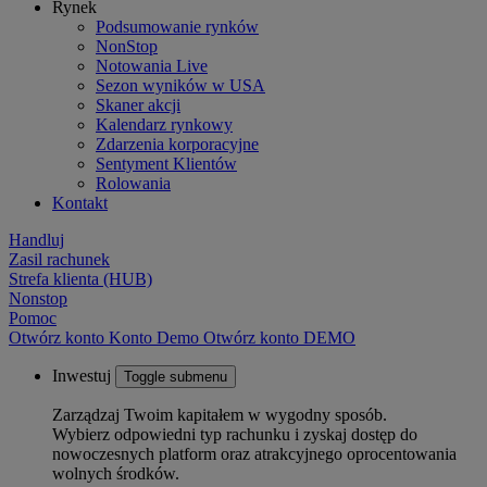
Rynek
Podsumowanie rynków
NonStop
Notowania Live
Sezon wyników w USA
Skaner akcji
Kalendarz rynkowy
Zdarzenia korporacyjne
Sentyment Klientów
Rolowania
Kontakt
Handluj
Zasil rachunek
Strefa klienta (HUB)
Nonstop
Pomoc
Otwórz konto
Konto
Demo
Otwórz konto DEMO
Inwestuj
Toggle submenu
Zarządzaj Twoim kapitałem w wygodny sposób.
Wybierz odpowiedni typ rachunku i zyskaj dostęp do
nowoczesnych platform oraz atrakcyjnego oprocentowania
wolnych środków.