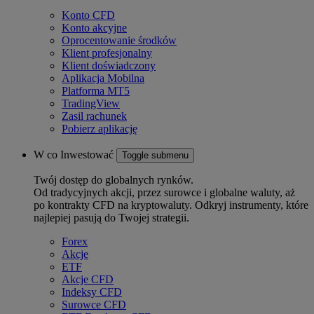
Konto CFD
Konto akcyjne
Oprocentowanie środków
Klient profesjonalny
Klient doświadczony
Aplikacja Mobilna
Platforma MT5
TradingView
Zasil rachunek
Pobierz aplikację
W co Inwestować
Toggle submenu
Twój dostęp do globalnych rynków.
Od tradycyjnych akcji, przez surowce i globalne waluty, aż
po kontrakty CFD na kryptowaluty. Odkryj instrumenty, które
najlepiej pasują do Twojej strategii.
Forex
Akcje
ETF
Akcje CFD
Indeksy CFD
Surowce CFD