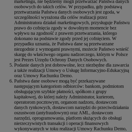
marketingu, nie będziemy mogli przetwarzać Państwa danych
osobowych do takich celów. W przypadku, gdy podstawą
przetwarzania Państwa danych osobowych jest zgoda, w
szczególności wyrażona dla celów realizacji przez
Administratora działań marketingowych, przysługuje Państwu
prawo do cofnięcia zgody w dowolnym momencie bez
wpływu na zgodność z prawem przetwarzania, którego
dokonano na podstawie zgody przed jej cofnięciem. W
przypadku uznania, że Państwa dane są przetwarzane
niezgodnie z wymogami prawnymi, możecie Państwo wnieść
skargę do właściwego organu nadzorczego, którym w Polsce
jest Prezes Urzędu Ochrony Danych Osobowych.
Podanie danych jest dobrowolne, lecz niezbędne dla zawarcia
a także realizacji Umowy o Usługę Informacyjno-Edukacyjną
oraz Umowy Rachunku Demo.
Państwa dane osobowe mogą być przekazywane
następującym kategoriom odbiorców: bankom, podmiotom
obsługującym szybkie płatności, spółkom z grupy
kapitałowej, do której należy Administrator, kurierom,
operatorom pocztowym, organom nadzoru, dostawcom
danych rynkowych, dostawcom narzędzi do przeciwdziałania
oszustwom (antyfraudowym) oraz AML, dostawcom
narzędzi, oprogramowania, platform służących do obsługi
nierzeczywistych transakcji i operacji finansowych
wykonywanych w toku realizacji Umowy Rachunku Demo,