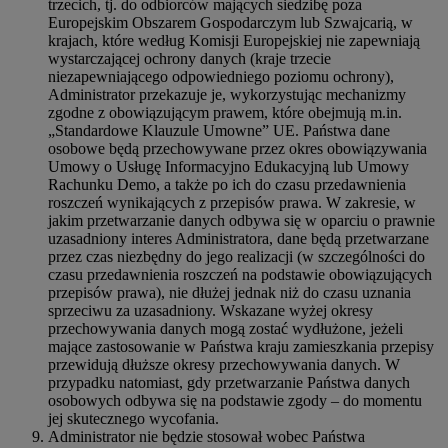
trzecich, tj. do odbiorców mających siedzibę poza
Europejskim Obszarem Gospodarczym lub Szwajcarią, w
krajach, które według Komisji Europejskiej nie zapewniają
wystarczającej ochrony danych (kraje trzecie
niezapewniającego odpowiedniego poziomu ochrony),
Administrator przekazuje je, wykorzystując mechanizmy
zgodne z obowiązującym prawem, które obejmują m.in.
„Standardowe Klauzule Umowne” UE. Państwa dane
osobowe będą przechowywane przez okres obowiązywania
Umowy o Usługę Informacyjno Edukacyjną lub Umowy
Rachunku Demo, a także po ich do czasu przedawnienia
roszczeń wynikających z przepisów prawa. W zakresie, w
jakim przetwarzanie danych odbywa się w oparciu o prawnie
uzasadniony interes Administratora, dane będą przetwarzane
przez czas niezbędny do jego realizacji (w szczególności do
czasu przedawnienia roszczeń na podstawie obowiązujących
przepisów prawa), nie dłużej jednak niż do czasu uznania
sprzeciwu za uzasadniony. Wskazane wyżej okresy
przechowywania danych mogą zostać wydłużone, jeżeli
mające zastosowanie w Państwa kraju zamieszkania przepisy
przewidują dłuższe okresy przechowywania danych. W
przypadku natomiast, gdy przetwarzanie Państwa danych
osobowych odbywa się na podstawie zgody – do momentu
jej skutecznego wycofania.
Administrator nie będzie stosował wobec Państwa