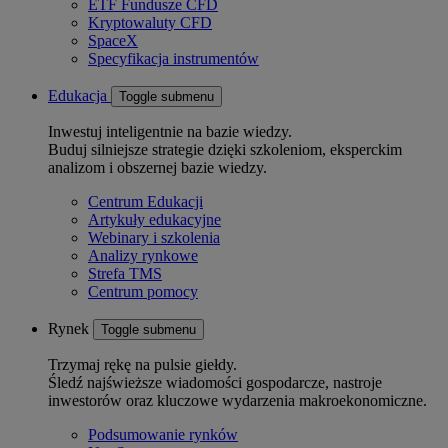
ETF Fundusze CFD
Kryptowaluty CFD
SpaceX
Specyfikacja instrumentów
Edukacja
Toggle submenu
Inwestuj inteligentnie na bazie wiedzy.
Buduj silniejsze strategie dzięki szkoleniom, eksperckim
analizom i obszernej bazie wiedzy.
Centrum Edukacji
Artykuły edukacyjne
Webinary i szkolenia
Analizy rynkowe
Strefa TMS
Centrum pomocy
Rynek
Toggle submenu
Trzymaj rękę na pulsie giełdy.
Śledź najświeższe wiadomości gospodarcze, nastroje
inwestorów oraz kluczowe wydarzenia makroekonomiczne.
Podsumowanie rynków