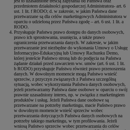
jest to uzasadnione treścią zapytania od Państwa oraz
przedmiotem działalności gospodarczej Administratora- art. 6
ust. 1 lit. f RODO; d. w zakresie, w jakim Państwa dane
przetwarzane są dla celów marketingowych Administratora w
oparciu o udzieloną przez Państwa zgodę – art. 6 ust. 1 lit. a
RODO.
Przysługuje Państwu prawo dostępu do danych osobowych,
prawo ich sprostowania, usunięcia, a także prawo
ograniczenia przetwarzania danych. W zakresie, w jakim
przetwarzanie jest niezbędne do wykonania Umowy o Usługę
Informacyjno-Edukacyjną lub Umowy Rachunku Demo,
której jesteście Państwo stroną lub do podjęcia na Państwa
żądanie działań przed zawarciem ww. umów (art. 6 ust. 1 lit.
b RODO) przysługuje Państwu również prawo przenoszenia
danych. W dowolnym momencie mogą Państwo wnieść
sprzeciw, z przyczyn związanych z Państwa szczególną
sytuacją, wobec wykorzystania Państwa danych osobowych,
jeżeli przetwarzamy Państwa dane osobowe w oparciu o swój
prawnie uzasadniony interes, np. w związku z marketingiem
produktów i usług. Jeżeli Państwa dane osobowe są
przetwarzane na potrzeby marketingu, macie Państwo prawo
w dowolnym momencie wnieść sprzeciw wobec
przetwarzania dotyczących Państwa danych osobowych na
potrzeby takiego marketingu, w tym profilowania. Jeżeli
wniosą Państwo sprzeciw wobec przetwarzania do celów