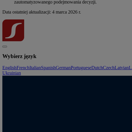
zautomatyzowanego podejmowania decyzji.
Data ostatniej aktualizacji: 4 marca 2026 r.
Wybierz język
English
French
Italian
Spanish
German
Portuguese
Dutch
Czech
Latvian
L
Ukrainian