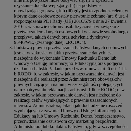
inne niż powyższe może odbywać się: (i) w oparciu o
uzyskanie dodatkowej zgody, (ii) na podstawie
obowiązującego prawa, lub (iii) gdy jest to zgodne z celem, w
którym dane osobowe zostały pierwotnie zebrane (art. 6 ust. 4
rozporządzenia PE i Rady (UE) 2016/679 z dnia 27 kwietnia
2016 r. w sprawie ochrony osób fizycznych w związku z
przetwarzaniem danych osobowych i w sprawie swobodnego
przepływu takich danych oraz uchylenia dyrektywy
95/46/WE, (zwanego dalej: „RODO”).
Podstawą prawną przetwarzania Państwa danych osobowych
jest: a. w zakresie, w jakim przetwarzanie danych jest
niezbędne do wykonania Umowy Rachunku Demo lub
Umowy o Usługę Informacyjno-Edukacyjną oraz podjęcia
działań na Pańskie żądanie przed ww. umów - art. 6 ust. 1 lit.
b RODO; b. w zakresie, w jakim przetwarzanie danych jest
niezbędne dla realizacji przez Administratora obowiązków
prawnych ciążących na nim, w szczególności polegających
na rozpatrywaniu reklamacji - art. 6 ust. 1 lit. c RODO; c. w
zakresie, w jakim przetwarzanie danych jest niezbędne do
realizacji celów wynikających z prawnie uzasadnionych
interesów Administratora, takich jak dochodzenie roszczeń
wynikających z zawartej Umowy o Usługę Informacyjno-
Edukacyjną lub Umowy Rachunku Demo, bezpieczeństwo,
przeciwdziałanie oszustwom czy marketing bezpośredni
Administratora lub kontakt z Państwem, gdy w szczególności