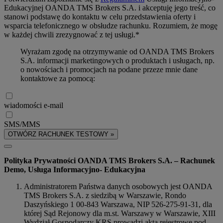
Edukacyjnej OANDA TMS Brokers S.A. i akceptuję jego treść, co
stanowi podstawę do kontaktu w celu przedstawienia oferty i
wsparcia telefonicznego w obsłudze rachunku. Rozumiem, że mogę
w każdej chwili zrezygnować z tej usługi.*
Wyrażam zgodę na otrzymywanie od OANDA TMS Brokers
S.A. informacji marketingowych o produktach i usługach, np.
o nowościach i promocjach na podane przeze mnie dane
kontaktowe za pomocą:
wiadomości e-mail
SMS/MMS
OTWÓRZ RACHUNEK TESTOWY »
Polityka Prywatności OANDA TMS Brokers S.A. – Rachunek
Demo, Usługa Informacyjno- Edukacyjna
Administratorem Państwa danych osobowych jest OANDA
TMS Brokers S.A. z siedzibą w Warszawie, Rondo
Daszyńskiego 1 00-843 Warszawa, NIP 526-275-91-31, dla
której Sąd Rejonowy dla m.st. Warszawy w Warszawie, XIII
Wydział Gospodarczy KRS prowadzi akta rejestrowe pod