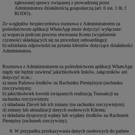
zgłoszonej sprawy związanej z prowadzoną przez
Administratora działalnością gospodarczą (art. 6 ust. 1 lit. f
RODO).
Ze względów bezpieczeństwa rozmowa z Administratorem za
pośrednictwem aplikacji WhatsApp może dotyczyć wyłącznie:
a) wsparcia podczas procesu otwierania Konta (wyjaśnienie
czynności składających się na procedurę onboardingu);
b) udzielania odpowiedzi na pytania klientów dotyczące działalności
Administratora.
Rozmowa z Administratorem za pośrednictwem aplikacji WhatsApp
nigdy nie będzie zawierać jakichkolwiek linków, załączników ani
dotyczyć m.in.:
a) stanu Państwa środków na Rachunku Pieniężnym (rachunku
rzeczywistym);
b) jakichkolwiek kwestii związanych realizacją Transakcji na
rachunku rzeczywistym;
c) składania Zleceń lub ich zmiany (na rachunku rzeczywistym);
d) zmiany lub aktualizacji danych osobowych Klienta;
e) składania dyspozycji wpłaty lub wypłaty środków na Rachunek
Pieniężny (rachunek rzeczywisty).
W przypadku przekazywania danych osobowych do państw