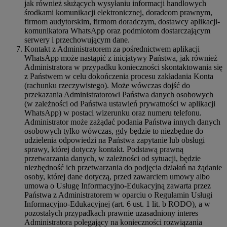
jak również służących wysyłaniu informacji handlowych
środkami komunikacji elektronicznej, doradcom prawnym,
firmom audytorskim, firmom doradczym, dostawcy aplikacji-
komunikatora WhatsApp oraz podmiotom dostarczającym
serwery i przechowującym dane.
Kontakt z Administratorem za pośrednictwem aplikacji
WhatsApp może nastąpić z inicjatywy Państwa, jak również
Administratora w przypadku konieczności skontaktowania się
z Państwem w celu dokończenia procesu zakładania Konta
(rachunku rzeczywistego). Może wówczas dojść do
przekazania Administratorowi Państwa danych osobowych
(w zależności od Państwa ustawień prywatności w aplikacji
WhatsApp) w postaci wizerunku oraz numeru telefonu.
Administrator może zażądać podania Państwa innych danych
osobowych tylko wówczas, gdy będzie to niezbędne do
udzielenia odpowiedzi na Państwa zapytanie lub obsługi
sprawy, której dotyczy kontakt. Podstawą prawną
przetwarzania danych, w zależności od sytuacji, będzie
niezbędność ich przetwarzania do podjęcia działań na żądanie
osoby, której dane dotyczą, przed zawarciem umowy albo
umowa o Usługę Informacyjno-Edukacyjną zawarta przez
Państwa z Administratorem w oparciu o Regulamin Usługi
Informacyjno-Edukacyjnej (art. 6 ust. 1 lit. b RODO), a w
pozostałych przypadkach prawnie uzasadniony interes
Administratora polegający na konieczności rozwiązania