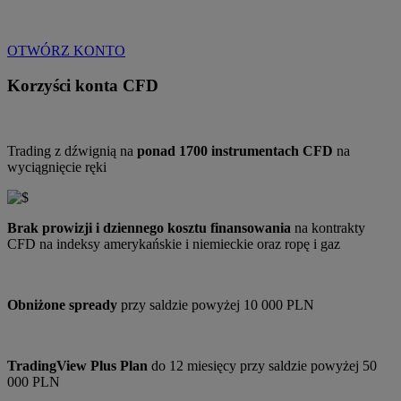
Oprocentowanie wolnych środków do 7% w skali roku
* Regulamin
OTWÓRZ KONTO
Korzyści konta CFD
Trading z dźwignią na
ponad 1700 instrumentach CFD
na
wyciągnięcie ręki
Brak prowizji i dziennego kosztu finansowania
na kontrakty
CFD na indeksy amerykańskie i niemieckie oraz ropę i gaz
Obniżone spready
przy saldzie powyżej 10 000 PLN
TradingView Plus Plan
do 12 miesięcy przy saldzie powyżej 50
000 PLN