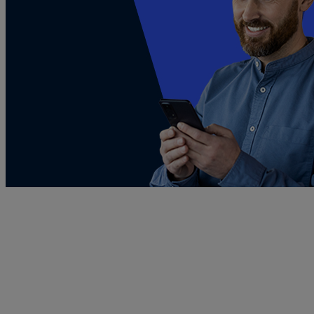
Konto tradingowe
Inwestuj we wzrosty i spadki cen kontraktów CFD
z zaufanym i wielokrotnie nagradzanym brokerem.
Niższe spready przy saldzie powyżej 10 000 PLN
Brak prowizji i dziennych opłat na kontrakty CFD na indeksy
amerykańskie i główne niemieckie oraz ropę i gaz