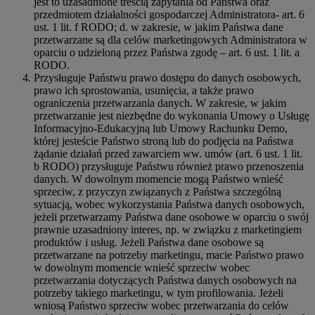
jest to uzasadnione treścią zapytania od Państwa oraz
przedmiotem działalności gospodarczej Administratora- art. 6
ust. 1 lit. f RODO; d. w zakresie, w jakim Państwa dane
przetwarzane są dla celów marketingowych Administratora w
oparciu o udzieloną przez Państwa zgodę – art. 6 ust. 1 lit. a
RODO.
Przysługuje Państwu prawo dostępu do danych osobowych,
prawo ich sprostowania, usunięcia, a także prawo
ograniczenia przetwarzania danych. W zakresie, w jakim
przetwarzanie jest niezbędne do wykonania Umowy o Usługę
Informacyjno-Edukacyjną lub Umowy Rachunku Demo,
której jesteście Państwo stroną lub do podjęcia na Państwa
żądanie działań przed zawarciem ww. umów (art. 6 ust. 1 lit.
b RODO) przysługuje Państwu również prawo przenoszenia
danych. W dowolnym momencie mogą Państwo wnieść
sprzeciw, z przyczyn związanych z Państwa szczególną
sytuacją, wobec wykorzystania Państwa danych osobowych,
jeżeli przetwarzamy Państwa dane osobowe w oparciu o swój
prawnie uzasadniony interes, np. w związku z marketingiem
produktów i usług. Jeżeli Państwa dane osobowe są
przetwarzane na potrzeby marketingu, macie Państwo prawo
w dowolnym momencie wnieść sprzeciw wobec
przetwarzania dotyczących Państwa danych osobowych na
potrzeby takiego marketingu, w tym profilowania. Jeżeli
wniosą Państwo sprzeciw wobec przetwarzania do celów