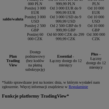
000 PLN
999,99 PLN
PLN
Poniżej 3 000
Od 3 000 EUR do 9
Od 10 000
EUR
999,99 EUR
EUR
Poniżej 3 000
Od 3 000 USD do 9
Od 10 000
saldo/waluta
USD
999,99 USD
USD
Poniżej 2 500
Od 2 500 GBP do 9
Od 10 000
GBP
999,99 GBP
GBP
Poniżej 60
Od 60 000 CZK do 299
Od 300 000
000 CZK
999,99 CZK
CZK
Dostęp
Plus
–
Plan
podstawowy
Essential
-
Łączny
Trading
(bez kodów
Łączny dostęp do 12
dostęp do 12
View
na płatną
miesięcy
miesięcy
subskrypcję)
*Saldo sprawdzane jest na koniec dnia, w którym wysłałeś nam
zgłoszenie. Więcej informacji znajdziesz w
Regulaminie
Funkcje platformy TradingView*