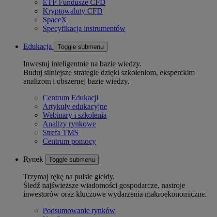
ETF Fundusze CFD
Kryptowaluty CFD
SpaceX
Specyfikacja instrumentów
Edukacja
Toggle submenu
Inwestuj inteligentnie na bazie wiedzy.
Buduj silniejsze strategie dzięki szkoleniom, eksperckim
analizom i obszernej bazie wiedzy.
Centrum Edukacji
Artykuły edukacyjne
Webinary i szkolenia
Analizy rynkowe
Strefa TMS
Centrum pomocy
Rynek
Toggle submenu
Trzymaj rękę na pulsie giełdy.
Śledź najświeższe wiadomości gospodarcze, nastroje
inwestorów oraz kluczowe wydarzenia makroekonomiczne.
Podsumowanie rynków