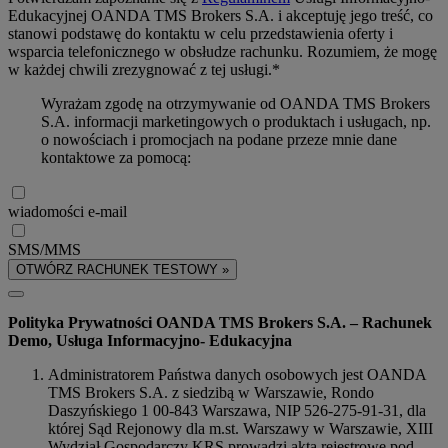
Edukacyjnej OANDA TMS Brokers S.A. i akceptuję jego treść, co
stanowi podstawę do kontaktu w celu przedstawienia oferty i
wsparcia telefonicznego w obsłudze rachunku. Rozumiem, że mogę
w każdej chwili zrezygnować z tej usługi.*
Wyrażam zgodę na otrzymywanie od OANDA TMS Brokers
S.A. informacji marketingowych o produktach i usługach, np.
o nowościach i promocjach na podane przeze mnie dane
kontaktowe za pomocą:
wiadomości e-mail
SMS/MMS
OTWÓRZ RACHUNEK TESTOWY »
Polityka Prywatności OANDA TMS Brokers S.A. – Rachunek
Demo, Usługa Informacyjno- Edukacyjna
Administratorem Państwa danych osobowych jest OANDA
TMS Brokers S.A. z siedzibą w Warszawie, Rondo
Daszyńskiego 1 00-843 Warszawa, NIP 526-275-91-31, dla
której Sąd Rejonowy dla m.st. Warszawy w Warszawie, XIII
Wydział Gospodarczy KRS prowadzi akta rejestrowe pod