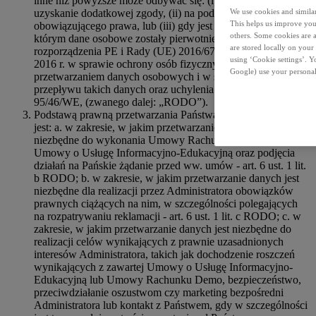
inne niż powyższe może odbywać się: (i) w oparciu o
uzyskanie dodatkowej zgody, (ii) na podstawie
We use cookies and similar 
This helps us improve your
obowiązującego prawa, lub (iii) gdy jest to zgodne z celem, w
others. Some cookies are a
którym dane osobowe zostały pierwotnie zebrane (art. 6 ust. 4
are stored locally on your
rozporządzenia PE i Rady (UE) 2016/679 z dnia 27 kwietnia
using ‘Cookie settings’. 
2016 r. w sprawie ochrony osób fizycznych w związku z
Google) use your personal
przetwarzaniem danych osobowych i w sprawie swobodnego
przepływu takich danych oraz uchylenia dyrektywy
95/46/WE, (zwanego dalej: „RODO”).
Podstawą prawną przetwarzania Państwa danych osobowych
jest: a. w zakresie, w jakim przetwarzanie danych jest
niezbędne do wykonania Umowy Rachunku Demo lub
Umowy o Usługę Informacyjno-Edukacyjną oraz podjęcia
działań na Pańskie żądanie przed ww. umów - art. 6 ust. 1 lit.
b RODO; b. w zakresie, w jakim przetwarzanie danych jest
niezbędne dla realizacji przez Administratora obowiązków
prawnych ciążących na nim, w szczególności polegających
na rozpatrywaniu reklamacji - art. 6 ust. 1 lit. c RODO; c. w
zakresie, w jakim przetwarzanie danych jest niezbędne do
realizacji celów wynikających z prawnie uzasadnionych
interesów Administratora, takich jak dochodzenie roszczeń
wynikających z zawartej Umowy o Usługę Informacyjno-
Edukacyjną lub Umowy Rachunku Demo, bezpieczeństwo,
przeciwdziałanie oszustwom czy marketing bezpośredni
Administratora lub kontakt z Państwem, gdy w szczególności