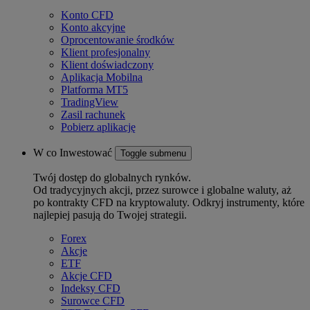
Konto CFD
Konto akcyjne
Oprocentowanie środków
Klient profesjonalny
Klient doświadczony
Aplikacja Mobilna
Platforma MT5
TradingView
Zasil rachunek
Pobierz aplikację
W co Inwestować
Toggle submenu
Twój dostęp do globalnych rynków.
Od tradycyjnych akcji, przez surowce i globalne waluty, aż
po kontrakty CFD na kryptowaluty. Odkryj instrumenty, które
najlepiej pasują do Twojej strategii.
Forex
Akcje
ETF
Akcje CFD
Indeksy CFD
Surowce CFD