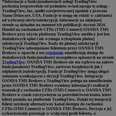
*Informacje o funkcjonalnościach usługi TradingView
pochodzą bezpośrednio od podmiotu świadczącego tę usługę -
TradingView, Inc, spółki zarejestrowanej zgodnie z prawem
Stanu Delaware, USA. Funkcje te mogą się różnić w zależności
od wybranej oferty/subskrypcji. Informacje na niniejszej
stronie są aktualne na moment ich publikacji: styczeń 2024.
Handel na rachunkach CFDs (TMS Connect) OANDA TMS
Brokers przy użyciu platformy TradingView możliwy jest bez
dodatkowych opłat i nie wymaga wykupienia płatnej
subskrypcji TradingView. Kody do płatnej subskrypcji
TradingView udostępniane Klientom przez OANDA TMS
Brokers w oparciu o ten
regulamin
umożliwiają dostęp do
dodatkowych funkcjonalności szczegółowo opisanych na stronie
TradingView
. OANDA TMS Brokers nie ma wpływu na zakres
funkcjonalności TradingView, zarówno bezpłatnych jak i
odpłatnych (subskrypcji). Funkcje TradingView mogą ulegać
zmianom wynikającym z decyzji TradingView. Integracja
OANDA TMS Brokers z TradingView polega na umożliwieniu
przez OANDA TMS Brokers wymiany informacji i realizacji
transakcji z rachunku CFDs (TMS Connect) w OANDA TMS
Brokers w czasie rzeczywistym za pośrednictwem konta, które
klient posiada na platformie TradingView. Dzięki tej integracji
Klient uzyskuje alternatywny kanał dostępu do rachunku
CFDs (TMS Connect) w OANDA TMS Brokers. Decyzja o jej
wykorzystaniu pozostaje w wyłącznej gestii Klienta, a