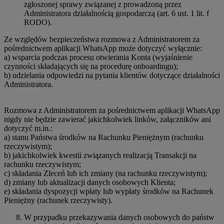
zgłoszonej sprawy związanej z prowadzoną przez
Administratora działalnością gospodarczą (art. 6 ust. 1 lit. f
RODO).
Ze względów bezpieczeństwa rozmowa z Administratorem za
pośrednictwem aplikacji WhatsApp może dotyczyć wyłącznie:
a) wsparcia podczas procesu otwierania Konta (wyjaśnienie
czynności składających się na procedurę onboardingu);
b) udzielania odpowiedzi na pytania klientów dotyczące działalności
Administratora.
Rozmowa z Administratorem za pośrednictwem aplikacji WhatsApp
nigdy nie będzie zawierać jakichkolwiek linków, załączników ani
dotyczyć m.in.:
a) stanu Państwa środków na Rachunku Pieniężnym (rachunku
rzeczywistym);
b) jakichkolwiek kwestii związanych realizacją Transakcji na
rachunku rzeczywistym;
c) składania Zleceń lub ich zmiany (na rachunku rzeczywistym);
d) zmiany lub aktualizacji danych osobowych Klienta;
e) składania dyspozycji wpłaty lub wypłaty środków na Rachunek
Pieniężny (rachunek rzeczywisty).
W przypadku przekazywania danych osobowych do państw