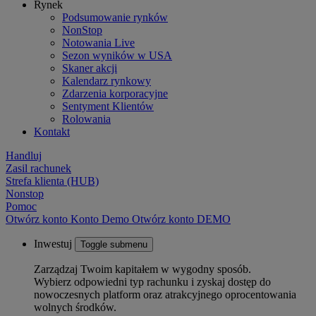
Rynek
Podsumowanie rynków
NonStop
Notowania Live
Sezon wyników w USA
Skaner akcji
Kalendarz rynkowy
Zdarzenia korporacyjne
Sentyment Klientów
Rolowania
Kontakt
Handluj
Zasil rachunek
Strefa klienta (HUB)
Nonstop
Pomoc
Otwórz konto
Konto
Demo
Otwórz konto DEMO
Inwestuj
Toggle submenu
Zarządzaj Twoim kapitałem w wygodny sposób.
Wybierz odpowiedni typ rachunku i zyskaj dostęp do
nowoczesnych platform oraz atrakcyjnego oprocentowania
wolnych środków.