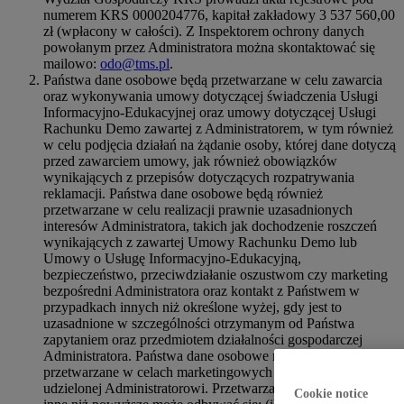
numerem KRS 0000204776, kapitał zakładowy 3 537 560,00
zł (wpłacony w całości). Z Inspektorem ochrony danych
powołanym przez Administratora można skontaktować się
mailowo:
odo@tms.pl
.
Państwa dane osobowe będą przetwarzane w celu zawarcia
oraz wykonywania umowy dotyczącej świadczenia Usługi
Informacyjno-Edukacyjnej oraz umowy dotyczącej Usługi
Rachunku Demo zawartej z Administratorem, w tym również
w celu podjęcia działań na żądanie osoby, której dane dotyczą
przed zawarciem umowy, jak również obowiązków
wynikających z przepisów dotyczących rozpatrywania
reklamacji. Państwa dane osobowe będą również
przetwarzane w celu realizacji prawnie uzasadnionych
interesów Administratora, takich jak dochodzenie roszczeń
wynikających z zawartej Umowy Rachunku Demo lub
Umowy o Usługę Informacyjno-Edukacyjną,
bezpieczeństwo, przeciwdziałanie oszustwom czy marketing
bezpośredni Administratora oraz kontakt z Państwem w
przypadkach innych niż określone wyżej, gdy jest to
uzasadnione w szczególności otrzymanym od Państwa
zapytaniem oraz przedmiotem działalności gospodarczej
Administratora. Państwa dane osobowe mogą również być
przetwarzane w celach marketingowych na podstawie zgody
udzielonej Administratorowi. Przetwarzanie danych w celach
Cookie notice