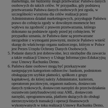
marketingu, nie będziemy mogli przetwarzać Państwa danych
osobowych do takich celów. W przypadku, gdy podstawą
przetwarzania Państwa danych osobowych jest zgoda, w
szczególności wyrażona dla celów realizacji przez
Administratora działań marketingowych, przysługuje Państwu
prawo do cofnięcia zgody w dowolnym momencie bez
wpływu na zgodność z prawem przetwarzania, którego
dokonano na podstawie zgody przed jej cofnięciem. W
przypadku uznania, że Państwa dane są przetwarzane
niezgodnie z wymogami prawnymi, możecie Państwo wnieść
skargę do właściwego organu nadzorczego, którym w Polsce
jest Prezes Urzędu Ochrony Danych Osobowych.
Podanie danych jest dobrowolne, lecz niezbędne dla zawarcia
a także realizacji Umowy o Usługę Informacyjno-Edukacyjną
oraz Umowy Rachunku Demo.
Państwa dane osobowe mogą być przekazywane
następującym kategoriom odbiorców: bankom, podmiotom
obsługującym szybkie płatności, spółkom z grupy
kapitałowej, do której należy Administrator, kurierom,
operatorom pocztowym, organom nadzoru, dostawcom
danych rynkowych, dostawcom narzędzi do przeciwdziałania
oszustwom (antyfraudowym) oraz AML, dostawcom
narzędzi, oprogramowania, platform służących do obsługi
nierzeczywistych transakcji i operacji finansowych
wykonywanych w toku realizacji Umowy Rachunku Demo,