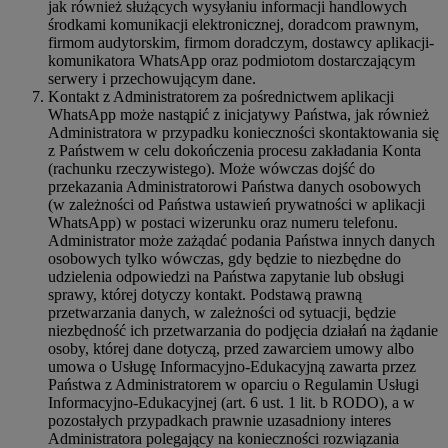
jak również służących wysyłaniu informacji handlowych
środkami komunikacji elektronicznej, doradcom prawnym,
firmom audytorskim, firmom doradczym, dostawcy aplikacji-
komunikatora WhatsApp oraz podmiotom dostarczającym
serwery i przechowującym dane.
Kontakt z Administratorem za pośrednictwem aplikacji
WhatsApp może nastąpić z inicjatywy Państwa, jak również
Administratora w przypadku konieczności skontaktowania się
z Państwem w celu dokończenia procesu zakładania Konta
(rachunku rzeczywistego). Może wówczas dojść do
przekazania Administratorowi Państwa danych osobowych
(w zależności od Państwa ustawień prywatności w aplikacji
WhatsApp) w postaci wizerunku oraz numeru telefonu.
Administrator może zażądać podania Państwa innych danych
osobowych tylko wówczas, gdy będzie to niezbędne do
udzielenia odpowiedzi na Państwa zapytanie lub obsługi
sprawy, której dotyczy kontakt. Podstawą prawną
przetwarzania danych, w zależności od sytuacji, będzie
niezbędność ich przetwarzania do podjęcia działań na żądanie
osoby, której dane dotyczą, przed zawarciem umowy albo
umowa o Usługę Informacyjno-Edukacyjną zawarta przez
Państwa z Administratorem w oparciu o Regulamin Usługi
Informacyjno-Edukacyjnej (art. 6 ust. 1 lit. b RODO), a w
pozostałych przypadkach prawnie uzasadniony interes
Administratora polegający na konieczności rozwiązania