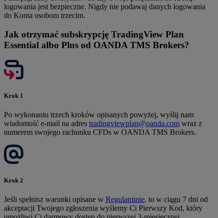
logowania jest bezpieczne. Nigdy nie podawaj danych logowania
do Konta osobom trzecim.
Jak otrzymać subskrypcję TradingView Plan
Essential albo Plus od OANDA TMS Brokers?
Krok 1
Po wykonaniu trzech kroków opisanych powyżej, wyślij nam
wiadomość e-mail na adres
tradingviewplan@oanda.com
wraz z
numerem swojego rachunku CFDs w OANDA TMS Brokers.
Krok 2
Jeśli spełnisz warunki opisane w
Regulaminie
, to w ciągu 7 dni od
akceptacji Twojego zgłoszenia wyślemy Ci Pierwszy Kod, który
umożliwi Ci darmowy dostęp do pierwszej 3-miesięcznej