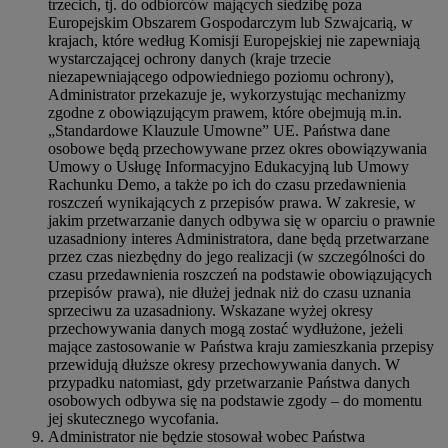
trzecich, tj. do odbiorców mających siedzibę poza
Europejskim Obszarem Gospodarczym lub Szwajcarią, w
krajach, które według Komisji Europejskiej nie zapewniają
wystarczającej ochrony danych (kraje trzecie
niezapewniającego odpowiedniego poziomu ochrony),
Administrator przekazuje je, wykorzystując mechanizmy
zgodne z obowiązującym prawem, które obejmują m.in.
„Standardowe Klauzule Umowne” UE. Państwa dane
osobowe będą przechowywane przez okres obowiązywania
Umowy o Usługę Informacyjno Edukacyjną lub Umowy
Rachunku Demo, a także po ich do czasu przedawnienia
roszczeń wynikających z przepisów prawa. W zakresie, w
jakim przetwarzanie danych odbywa się w oparciu o prawnie
uzasadniony interes Administratora, dane będą przetwarzane
przez czas niezbędny do jego realizacji (w szczególności do
czasu przedawnienia roszczeń na podstawie obowiązujących
przepisów prawa), nie dłużej jednak niż do czasu uznania
sprzeciwu za uzasadniony. Wskazane wyżej okresy
przechowywania danych mogą zostać wydłużone, jeżeli
mające zastosowanie w Państwa kraju zamieszkania przepisy
przewidują dłuższe okresy przechowywania danych. W
przypadku natomiast, gdy przetwarzanie Państwa danych
osobowych odbywa się na podstawie zgody – do momentu
jej skutecznego wycofania.
Administrator nie będzie stosował wobec Państwa