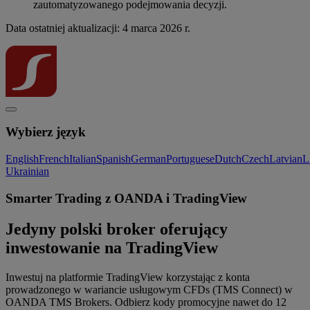
zautomatyzowanego podejmowania decyzji.
Data ostatniej aktualizacji: 4 marca 2026 r.
Wybierz język
English
French
Italian
Spanish
German
Portuguese
Dutch
Czech
Latvian
L
Ukrainian
Smarter Trading z OANDA i TradingView
Jedyny polski broker oferujący
inwestowanie na TradingView
Inwestuj na platformie TradingView korzystając z konta
prowadzonego w wariancie usługowym CFDs (TMS Connect) w
OANDA TMS Brokers. Odbierz kody promocyjne nawet do 12