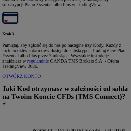
subskrypcji Planu Essential albo Plus w TradingView.
Krok 3
Pamiętaj, aby zgłosić się do nas po następne trzy Kody. Każdy z
nich umożliwia darmowy dostęp do subskrypcji TradingView Plan
Essential albo Plus przez 3 miesiące. Wszystkie instrukcje
znajdziesz w
regulaminie
OANDA TMS Brokers S.A. - Oferta
TradingView 2026.
OTWÓRZ KONTO
Jaki Kod otrzymasz w zależności od salda
na Twoim Koncie CFDs (TMS Connect)?
*
Poniżej 10
Od 10 000 PLN do 49
Od 50 000