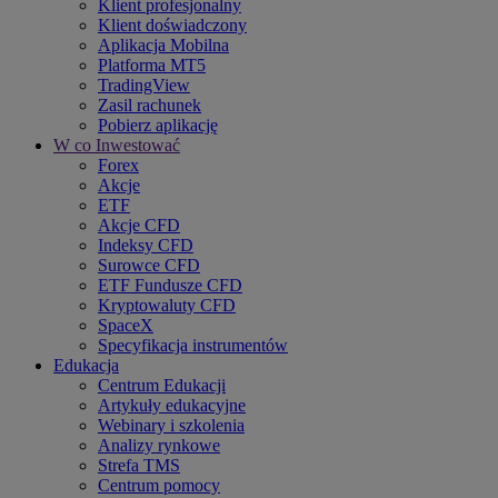
Klient profesjonalny
Klient doświadczony
Aplikacja Mobilna
Platforma MT5
TradingView
Zasil rachunek
Pobierz aplikację
W co Inwestować
Forex
Akcje
ETF
Akcje CFD
Indeksy CFD
Surowce CFD
ETF Fundusze CFD
Kryptowaluty CFD
SpaceX
Specyfikacja instrumentów
Edukacja
Centrum Edukacji
Artykuły edukacyjne
Webinary i szkolenia
Analizy rynkowe
Strefa TMS
Centrum pomocy