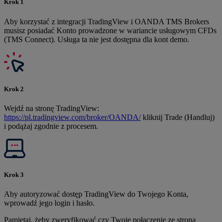
Krok 1
Aby korzystać z integracji TradingView i OANDA TMS Brokers
musisz posiadać Konto prowadzone w wariancie usługowym CFDs
(TMS Connect). Usługa ta nie jest dostępna dla kont demo.
Krok 2
Wejdź na stronę TradingView:
https://pl.tradingview.com/broker/OANDA/
kliknij Trade (Handluj)
i podążaj zgodnie z procesem.
Krok 3
Aby autoryzować dostęp TradingView do Twojego Konta,
wprowadź jego login i hasło.
Pamiętaj, żeby zweryfikować czy Twoje połączenie ze stroną