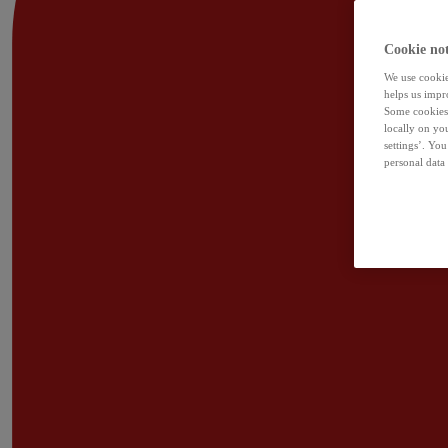
Cookie not
We use cookies
helps us impr
Some cookies 
locally on yo
settings’. Yo
personal data