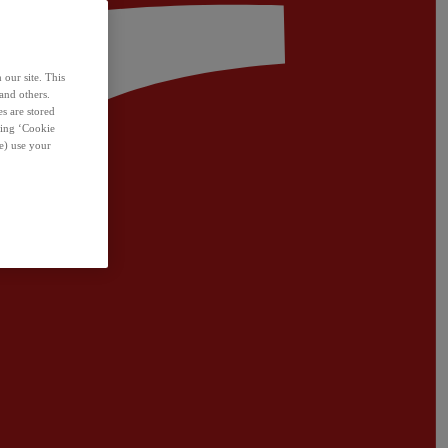
 our site. This
and others.
s are stored
sing ‘Cookie
e) use your