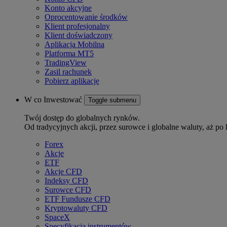
Konto akcyjne
Oprocentowanie środków
Klient profesjonalny
Klient doświadczony
Aplikacja Mobilna
Platforma MT5
TradingView
Zasil rachunek
Pobierz aplikację
W co Inwestować
Toggle submenu
Twój dostęp do globalnych rynków.
Od tradycyjnych akcji, przez surowce i globalne waluty, aż po 
Forex
Akcje
ETF
Akcje CFD
Indeksy CFD
Surowce CFD
ETF Fundusze CFD
Kryptowaluty CFD
SpaceX
Specyfikacja instrumentów