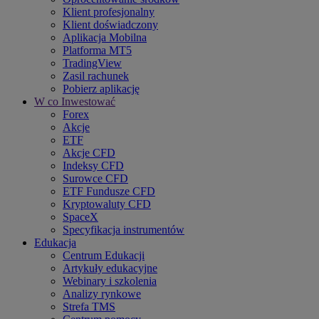
Klient profesjonalny
Klient doświadczony
Aplikacja Mobilna
Platforma MT5
TradingView
Zasil rachunek
Pobierz aplikację
W co Inwestować
Forex
Akcje
ETF
Akcje CFD
Indeksy CFD
Surowce CFD
ETF Fundusze CFD
Kryptowaluty CFD
SpaceX
Specyfikacja instrumentów
Edukacja
Centrum Edukacji
Artykuły edukacyjne
Webinary i szkolenia
Analizy rynkowe
Strefa TMS