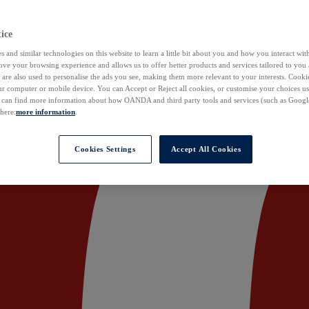
ice
 and similar technologies on this website to learn a little bit about you and how you interact with
ove your browsing experience and allows us to offer better products and services tailored to you 
are also used to personalise the ads you see, making them more relevant to your interests. Cookie
ur computer or mobile device. You can Accept or Reject all cookies, or customise your choices u
u can find more information about how OANDA and third party tools and services (such as Googl
 here:
more information
.
Cookies Settings
Accept All Cookies