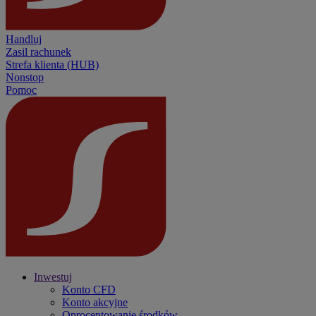
Handluj
Zasil rachunek
Strefa klienta (HUB)
Nonstop
Pomoc
Inwestuj
Konto CFD
Konto akcyjne
Oprocentowanie środków