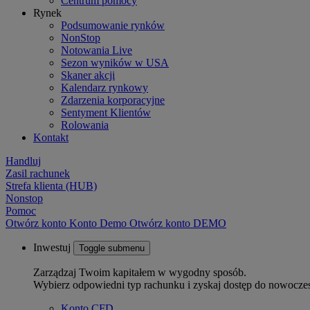
Centrum pomocy
Rynek
Podsumowanie rynków
NonStop
Notowania Live
Sezon wyników w USA
Skaner akcji
Kalendarz rynkowy
Zdarzenia korporacyjne
Sentyment Klientów
Rolowania
Kontakt
Handluj
Zasil rachunek
Strefa klienta (HUB)
Nonstop
Pomoc
Otwórz konto
Konto
Demo
Otwórz konto DEMO
Inwestuj
Toggle submenu
Zarządzaj Twoim kapitałem w wygodny sposób.
Wybierz odpowiedni typ rachunku i zyskaj dostęp do nowocze
Konto CFD