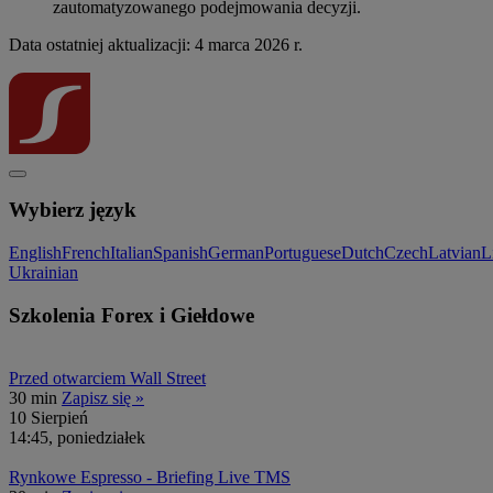
zautomatyzowanego podejmowania decyzji.
Data ostatniej aktualizacji: 4 marca 2026 r.
Wybierz język
English
French
Italian
Spanish
German
Portuguese
Dutch
Czech
Latvian
L
Ukrainian
Szkolenia Forex i Giełdowe
Przed otwarciem Wall Street
30 min
Zapisz się »
10
Sierpień
14:45, poniedziałek
Rynkowe Espresso - Briefing Live TMS