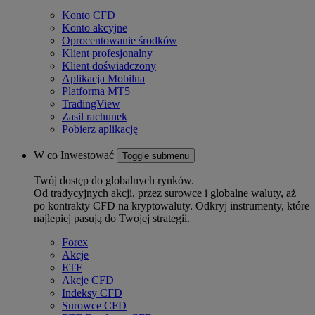
Konto CFD
Konto akcyjne
Oprocentowanie środków
Klient profesjonalny
Klient doświadczony
Aplikacja Mobilna
Platforma MT5
TradingView
Zasil rachunek
Pobierz aplikację
W co Inwestować
Toggle submenu
Twój dostęp do globalnych rynków.
Od tradycyjnych akcji, przez surowce i globalne waluty, aż
po kontrakty CFD na kryptowaluty. Odkryj instrumenty, które
najlepiej pasują do Twojej strategii.
Forex
Akcje
ETF
Akcje CFD
Indeksy CFD
Surowce CFD