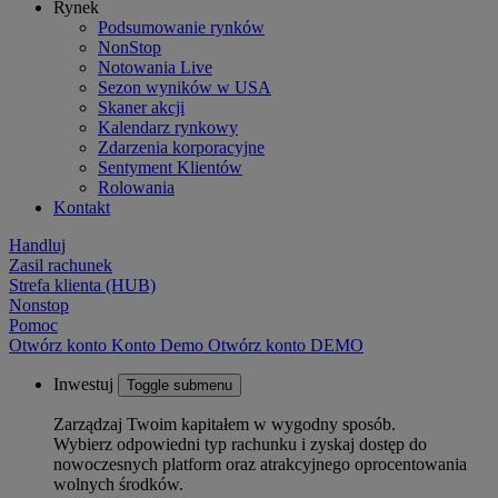
Rynek
Podsumowanie rynków
NonStop
Notowania Live
Sezon wyników w USA
Skaner akcji
Kalendarz rynkowy
Zdarzenia korporacyjne
Sentyment Klientów
Rolowania
Kontakt
Handluj
Zasil rachunek
Strefa klienta (HUB)
Nonstop
Pomoc
Otwórz konto
Konto
Demo
Otwórz konto DEMO
Inwestuj
Toggle submenu
Zarządzaj Twoim kapitałem w wygodny sposób.
Wybierz odpowiedni typ rachunku i zyskaj dostęp do
nowoczesnych platform oraz atrakcyjnego oprocentowania
wolnych środków.