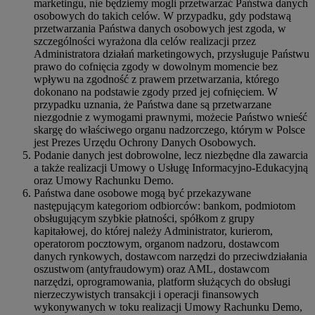
marketingu, nie będziemy mogli przetwarzać Państwa danych
osobowych do takich celów. W przypadku, gdy podstawą
przetwarzania Państwa danych osobowych jest zgoda, w
szczególności wyrażona dla celów realizacji przez
Administratora działań marketingowych, przysługuje Państwu
prawo do cofnięcia zgody w dowolnym momencie bez
wpływu na zgodność z prawem przetwarzania, którego
dokonano na podstawie zgody przed jej cofnięciem. W
przypadku uznania, że Państwa dane są przetwarzane
niezgodnie z wymogami prawnymi, możecie Państwo wnieść
skargę do właściwego organu nadzorczego, którym w Polsce
jest Prezes Urzędu Ochrony Danych Osobowych.
Podanie danych jest dobrowolne, lecz niezbędne dla zawarcia
a także realizacji Umowy o Usługę Informacyjno-Edukacyjną
oraz Umowy Rachunku Demo.
Państwa dane osobowe mogą być przekazywane
następującym kategoriom odbiorców: bankom, podmiotom
obsługującym szybkie płatności, spółkom z grupy
kapitałowej, do której należy Administrator, kurierom,
operatorom pocztowym, organom nadzoru, dostawcom
danych rynkowych, dostawcom narzędzi do przeciwdziałania
oszustwom (antyfraudowym) oraz AML, dostawcom
narzędzi, oprogramowania, platform służących do obsługi
nierzeczywistych transakcji i operacji finansowych
wykonywanych w toku realizacji Umowy Rachunku Demo,