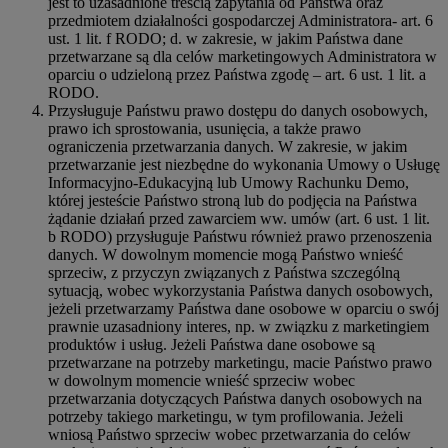
jest to uzasadnione treścią zapytania od Państwa oraz
przedmiotem działalności gospodarczej Administratora- art. 6
ust. 1 lit. f RODO; d. w zakresie, w jakim Państwa dane
przetwarzane są dla celów marketingowych Administratora w
oparciu o udzieloną przez Państwa zgodę – art. 6 ust. 1 lit. a
RODO.
Przysługuje Państwu prawo dostępu do danych osobowych,
prawo ich sprostowania, usunięcia, a także prawo
ograniczenia przetwarzania danych. W zakresie, w jakim
przetwarzanie jest niezbędne do wykonania Umowy o Usługę
Informacyjno-Edukacyjną lub Umowy Rachunku Demo,
której jesteście Państwo stroną lub do podjęcia na Państwa
żądanie działań przed zawarciem ww. umów (art. 6 ust. 1 lit.
b RODO) przysługuje Państwu również prawo przenoszenia
danych. W dowolnym momencie mogą Państwo wnieść
sprzeciw, z przyczyn związanych z Państwa szczególną
sytuacją, wobec wykorzystania Państwa danych osobowych,
jeżeli przetwarzamy Państwa dane osobowe w oparciu o swój
prawnie uzasadniony interes, np. w związku z marketingiem
produktów i usług. Jeżeli Państwa dane osobowe są
przetwarzane na potrzeby marketingu, macie Państwo prawo
w dowolnym momencie wnieść sprzeciw wobec
przetwarzania dotyczących Państwa danych osobowych na
potrzeby takiego marketingu, w tym profilowania. Jeżeli
wniosą Państwo sprzeciw wobec przetwarzania do celów