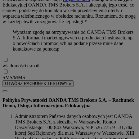
Edukacyjnej OANDA TMS Brokers S.A. i akceptuję jego treść, co
stanowi podstawę do kontaktu w celu przedstawienia oferty i
wsparcia telefonicznego w obsłudze rachunku. Rozumiem, że mogę
w każdej chwili zrezygnować z tej usługi.*
Wyrażam zgodę na otrzymywanie od OANDA TMS Brokers
S.A. informacji marketingowych o produktach i usługach, np.
o nowościach i promocjach na podane przeze mnie dane
kontaktowe za pomocą:
wiadomości e-mail
SMS/MMS
OTWÓRZ RACHUNEK TESTOWY »
Polityka Prywatności OANDA TMS Brokers S.A. – Rachunek
Demo, Usługa Informacyjno- Edukacyjna
Administratorem Państwa danych osobowych jest OANDA
TMS Brokers S.A. z siedzibą w Warszawie, Rondo
Daszyńskiego 1 00-843 Warszawa, NIP 526-275-91-31, dla
której Sąd Rejonowy dla m.st. Warszawy w Warszawie, XIII
Wydział Gospodarczy KRS prowadzi akta rejestrowe pod