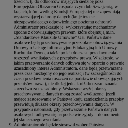
trzecich, tj. do odbiorców mających siedzibę poza
Europejskim Obszarem Gospodarczym lub Szwajcarią, w
krajach, które według Komisji Europejskiej nie zapewniają
wystarczającej ochrony danych (kraje trzecie
niezapewniającego odpowiedniego poziomu ochrony),
Administrator przekazuje je, wykorzystując mechanizmy
zgodne z obowiązującym prawem, które obejmują m.in.
„Standardowe Klauzule Umowne” UE. Państwa dane
osobowe będą przechowywane przez okres obowiązywania
Umowy o Usługę Informacyjno Edukacyjną lub Umowy
Rachunku Demo, a także po ich do czasu przedawnienia
roszczeń wynikających z przepisów prawa. W zakresie, w
jakim przetwarzanie danych odbywa się w oparciu o prawnie
uzasadniony interes Administratora, dane będą przetwarzane
przez czas niezbędny do jego realizacji (w szczególności do
czasu przedawnienia roszczeń na podstawie obowiązujących
przepisów prawa), nie dłużej jednak niż do czasu uznania
sprzeciwu za uzasadniony. Wskazane wyżej okresy
przechowywania danych mogą zostać wydłużone, jeżeli
mające zastosowanie w Państwa kraju zamieszkania przepisy
przewidują dłuższe okresy przechowywania danych. W
przypadku natomiast, gdy przetwarzanie Państwa danych
osobowych odbywa się na podstawie zgody – do momentu
jej skutecznego wycofania.
Administrator nie będzie stosował wobec Państwa