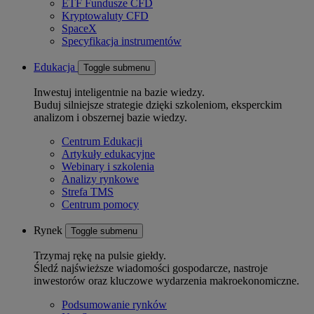
ETF Fundusze CFD
Kryptowaluty CFD
SpaceX
Specyfikacja instrumentów
Edukacja
Toggle submenu
Inwestuj inteligentnie na bazie wiedzy.
Buduj silniejsze strategie dzięki szkoleniom, eksperckim
analizom i obszernej bazie wiedzy.
Centrum Edukacji
Artykuły edukacyjne
Webinary i szkolenia
Analizy rynkowe
Strefa TMS
Centrum pomocy
Rynek
Toggle submenu
Trzymaj rękę na pulsie giełdy.
Śledź najświeższe wiadomości gospodarcze, nastroje
inwestorów oraz kluczowe wydarzenia makroekonomiczne.
Podsumowanie rynków