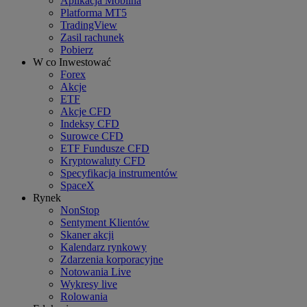
Aplikacja Mobilna
Platforma MT5
TradingView
Zasil rachunek
Pobierz
W co Inwestować
Forex
Akcje
ETF
Akcje CFD
Indeksy CFD
Surowce CFD
ETF Fundusze CFD
Kryptowaluty CFD
Specyfikacja instrumentów
SpaceX
Rynek
NonStop
Sentyment Klientów
Skaner akcji
Kalendarz rynkowy
Zdarzenia korporacyjne
Notowania Live
Wykresy live
Rolowania