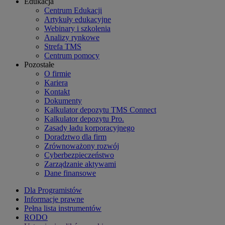
Edukacja
Centrum Edukacji
Artykuły edukacyjne
Webinary i szkolenia
Analizy rynkowe
Strefa TMS
Centrum pomocy
Pozostałe
O firmie
Kariera
Kontakt
Dokumenty
Kalkulator depozytu TMS Connect
Kalkulator depozytu Pro.
Zasady ładu korporacyjnego
Doradztwo dla firm
Zrównoważony rozwój
Cyberbezpieczeństwo
Zarządzanie aktywami
Dane finansowe
Dla Programistów
Informacje prawne
Pełna lista instrumentów
RODO