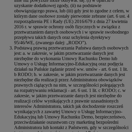
inne niż powyższe może odbywać się: (i) w oparciu o
uzyskanie dodatkowej zgody, (ii) na podstawie
obowiązującego prawa, lub (iii) gdy jest to zgodne z celem, w
którym dane osobowe zostały pierwotnie zebrane (art. 6 ust. 4
rozporządzenia PE i Rady (UE) 2016/679 z dnia 27 kwietnia
2016 r. w sprawie ochrony osób fizycznych w związku z
przetwarzaniem danych osobowych i w sprawie swobodnego
przepływu takich danych oraz uchylenia dyrektywy
95/46/WE, (zwanego dalej: „RODO”).
Podstawą prawną przetwarzania Państwa danych osobowych
jest: a. w zakresie, w jakim przetwarzanie danych jest
niezbędne do wykonania Umowy Rachunku Demo lub
Umowy o Usługę Informacyjno-Edukacyjną oraz podjęcia
działań na Pańskie żądanie przed ww. umów - art. 6 ust. 1 lit.
b RODO; b. w zakresie, w jakim przetwarzanie danych jest
niezbędne dla realizacji przez Administratora obowiązków
prawnych ciążących na nim, w szczególności polegających
na rozpatrywaniu reklamacji - art. 6 ust. 1 lit. c RODO; c. w
zakresie, w jakim przetwarzanie danych jest niezbędne do
realizacji celów wynikających z prawnie uzasadnionych
interesów Administratora, takich jak dochodzenie roszczeń
wynikających z zawartej Umowy o Usługę Informacyjno-
Edukacyjną lub Umowy Rachunku Demo, bezpieczeństwo,
przeciwdziałanie oszustwom czy marketing bezpośredni
Administratora lub kontakt z Państwem, gdy w szczególności