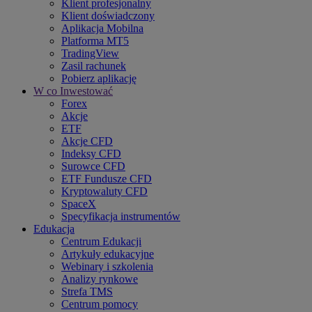
Klient profesjonalny
Klient doświadczony
Aplikacja Mobilna
Platforma MT5
TradingView
Zasil rachunek
Pobierz aplikację
W co Inwestować
Forex
Akcje
ETF
Akcje CFD
Indeksy CFD
Surowce CFD
ETF Fundusze CFD
Kryptowaluty CFD
SpaceX
Specyfikacja instrumentów
Edukacja
Centrum Edukacji
Artykuły edukacyjne
Webinary i szkolenia
Analizy rynkowe
Strefa TMS
Centrum pomocy