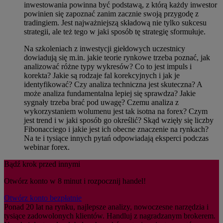
inwestowania powinna być podstawą, z którą każdy inwestor
powinien się zapoznać zanim zacznie swoją przygodę z
tradingiem. Jest najważniejszą składową nie tylko sukcesu
strategii, ale też tego w jaki sposób tę strategię sformułuje.
Na szkoleniach z inwestycji giełdowych uczestnicy
dowiadują się m.in. jakie teorie rynkowe trzeba poznać, jak
analizować różne typy wykresów? Co to jest impuls i
korekta? Jakie są rodzaje fal korekcyjnych i jak je
identyfikować? Czy analiza techniczna jest skuteczna? A
może analiza fundamentalna lepiej się sprawdza? Jakie
sygnały trzeba brać pod uwagę? Czemu analiza z
wykorzystaniem wolumenu jest tak isotna na forex? Czym
jest trend i w jaki sposób go określić? Skąd wzięły się liczby
Fibonacciego i jakie jest ich obecne znaczenie na rynkach?
Na te i tysiące innych pytań odpowiadają eksperci podczas
webinar forex.
Bądź krok przed innymi
Otwórz konto w 8 minut i rozpocznij handel!
Otwórz konto bezpłatnie
Ponad 20 lat na rynku, najlepsze analizy, nowoczesne narzędzia i
tysiące zadowolonych klientów. Handluj z nagradzanym brokerem.