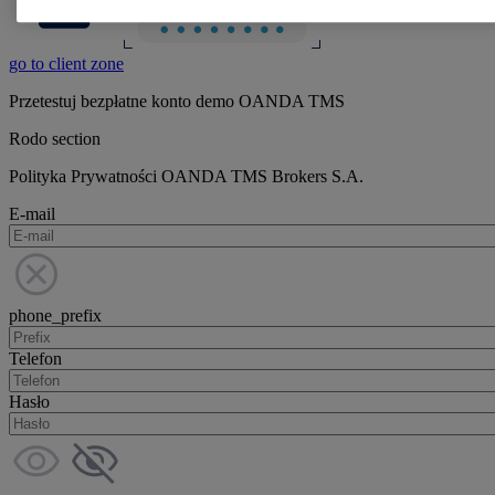
go to client zone
Przetestuj bezpłatne konto demo OANDA TMS
Rodo section
Polityka Prywatności OANDA TMS Brokers S.A.
E-mail
phone_prefix
Telefon
Hasło