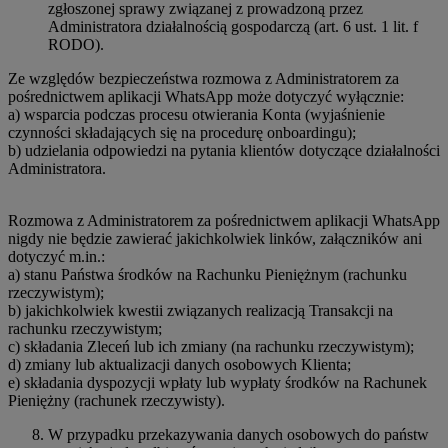
zgłoszonej sprawy związanej z prowadzoną przez
Administratora działalnością gospodarczą (art. 6 ust. 1 lit. f
RODO).
Ze względów bezpieczeństwa rozmowa z Administratorem za
pośrednictwem aplikacji WhatsApp może dotyczyć wyłącznie:
a) wsparcia podczas procesu otwierania Konta (wyjaśnienie
czynności składających się na procedurę onboardingu);
b) udzielania odpowiedzi na pytania klientów dotyczące działalności
Administratora.
Rozmowa z Administratorem za pośrednictwem aplikacji WhatsApp
nigdy nie będzie zawierać jakichkolwiek linków, załączników ani
dotyczyć m.in.:
a) stanu Państwa środków na Rachunku Pieniężnym (rachunku
rzeczywistym);
b) jakichkolwiek kwestii związanych realizacją Transakcji na
rachunku rzeczywistym;
c) składania Zleceń lub ich zmiany (na rachunku rzeczywistym);
d) zmiany lub aktualizacji danych osobowych Klienta;
e) składania dyspozycji wpłaty lub wypłaty środków na Rachunek
Pieniężny (rachunek rzeczywisty).
W przypadku przekazywania danych osobowych do państw