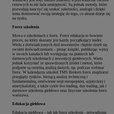
cenowych to nie lada umiejętność. Są jednak metody, które
pozwalają nauczyć się szukać zależności, analogii i dzięki
temu dostosować swoją strategię do tego, co akurat dzieje się
na rynku.
Forex szkolenia
Mowa o szkoleniach z forex. Forex edukacja to bowiem
proces, na który skazany jest każdy początkujący trader.
Wielu z doświadczonych dziś inwestorów chętnie dzieli się
swoimi doświadczeniami – pisząc książki, publikując wpisy
w swoich kanałach lub występując na płatnych lub
darmowych szkoleniach z inwestycji giełdowych. Warto
jednak korzystać ze sprawdzonych źródeł i metod, które
podparte są rzetelną analizą danych, np. podczas webinar
forex. W kalendarzu szkoleń TMS Brokers forex znajdziesz
przeglądy rynków, bieżącą analizę techniczną i
fundamentalną, omówienie sesji europejskiej, azjatyckiej i
amerykańskiej, a także cykle live trading, day trading, jak i
darmowe szkolenia giełdowe oraz fizyczne szkolenia forex
warszawa.
Edukacja giełdowa
Edukacja giełdowa – tak jak forex szkolenia - prowadzona