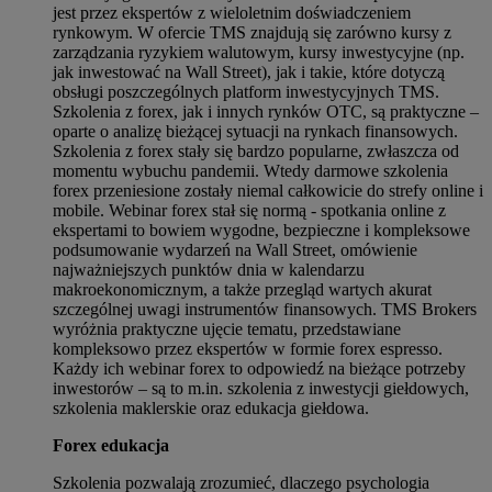
jest przez ekspertów z wieloletnim doświadczeniem
rynkowym. W ofercie TMS znajdują się zarówno kursy z
zarządzania ryzykiem walutowym, kursy inwestycyjne (np.
jak inwestować na Wall Street), jak i takie, które dotyczą
obsługi poszczególnych platform inwestycyjnych TMS.
Szkolenia z forex, jak i innych rynków OTC, są praktyczne –
oparte o analizę bieżącej sytuacji na rynkach finansowych.
Szkolenia z forex stały się bardzo popularne, zwłaszcza od
momentu wybuchu pandemii. Wtedy darmowe szkolenia
forex przeniesione zostały niemal całkowicie do strefy online i
mobile. Webinar forex stał się normą - spotkania online z
ekspertami to bowiem wygodne, bezpieczne i kompleksowe
podsumowanie wydarzeń na Wall Street, omówienie
najważniejszych punktów dnia w kalendarzu
makroekonomicznym, a także przegląd wartych akurat
szczególnej uwagi instrumentów finansowych. TMS Brokers
wyróżnia praktyczne ujęcie tematu, przedstawiane
kompleksowo przez ekspertów w formie forex espresso.
Każdy ich webinar forex to odpowiedź na bieżące potrzeby
inwestorów – są to m.in. szkolenia z inwestycji giełdowych,
szkolenia maklerskie oraz edukacja giełdowa.
Forex edukacja
Szkolenia pozwalają zrozumieć, dlaczego psychologia