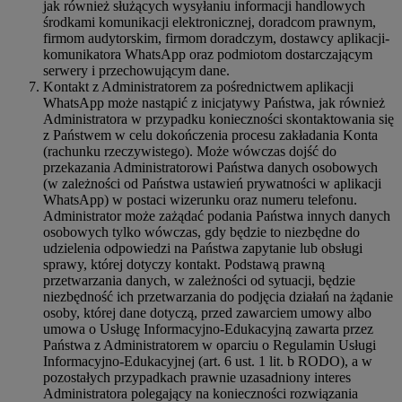
jak również służących wysyłaniu informacji handlowych
środkami komunikacji elektronicznej, doradcom prawnym,
firmom audytorskim, firmom doradczym, dostawcy aplikacji-
komunikatora WhatsApp oraz podmiotom dostarczającym
serwery i przechowującym dane.
Kontakt z Administratorem za pośrednictwem aplikacji
WhatsApp może nastąpić z inicjatywy Państwa, jak również
Administratora w przypadku konieczności skontaktowania się
z Państwem w celu dokończenia procesu zakładania Konta
(rachunku rzeczywistego). Może wówczas dojść do
przekazania Administratorowi Państwa danych osobowych
(w zależności od Państwa ustawień prywatności w aplikacji
WhatsApp) w postaci wizerunku oraz numeru telefonu.
Administrator może zażądać podania Państwa innych danych
osobowych tylko wówczas, gdy będzie to niezbędne do
udzielenia odpowiedzi na Państwa zapytanie lub obsługi
sprawy, której dotyczy kontakt. Podstawą prawną
przetwarzania danych, w zależności od sytuacji, będzie
niezbędność ich przetwarzania do podjęcia działań na żądanie
osoby, której dane dotyczą, przed zawarciem umowy albo
umowa o Usługę Informacyjno-Edukacyjną zawarta przez
Państwa z Administratorem w oparciu o Regulamin Usługi
Informacyjno-Edukacyjnej (art. 6 ust. 1 lit. b RODO), a w
pozostałych przypadkach prawnie uzasadniony interes
Administratora polegający na konieczności rozwiązania