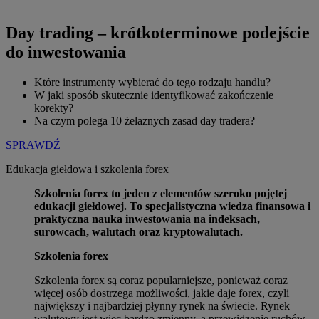
Day trading – krótkoterminowe podejście
do inwestowania
Które instrumenty wybierać do tego rodzaju handlu?
W jaki sposób skutecznie identyfikować zakończenie
korekty?
Na czym polega 10 żelaznych zasad day tradera?
SPRAWDŹ
Edukacja giełdowa i szkolenia forex
Szkolenia forex to jeden z elementów szeroko pojętej
edukacji giełdowej. To specjalistyczna wiedza finansowa i
praktyczna nauka inwestowania na indeksach,
surowcach, walutach oraz kryptowalutach.
Szkolenia forex
Szkolenia forex są coraz popularniejsze, ponieważ coraz
więcej osób dostrzega możliwości, jakie daje forex, czyli
największy i najbardziej płynny rynek na świecie. Rynek
walutowy jest więc bardzo zmienny, a przewidzenie ruchów