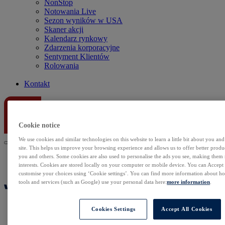
NonStop
Notowania Live
Sezon wyników w USA
Skaner akcji
Kalendarz rynkowy
Zdarzenia korporacyjne
Sentyment Klientów
Rolowania
Kontakt
Cookie notice
We use cookies and similar technologies on this website to learn a little bit about you an
site. This helps us improve your browsing experience and allows us to offer better produc
you and others. Some cookies are also used to personalise the ads you see, making them
interests. Cookies are stored locally on your computer or mobile device. You can Accept o
customise your choices using ‘Cookie settings’. You can find more information about 
tools and services (such as Google) use your personal data here:
more information
.
Cookies Settings
Accept All Cookies