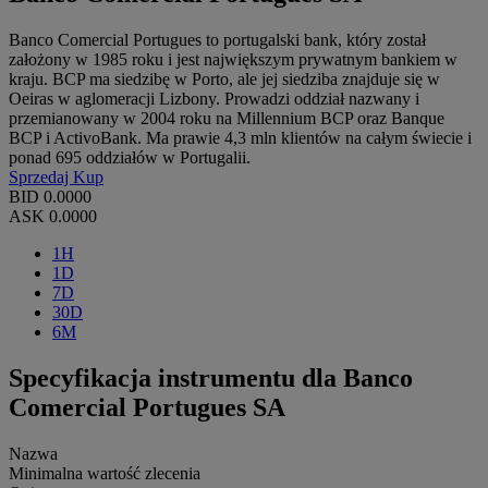
Banco Comercial Portugues to portugalski bank, który został
założony w 1985 roku i jest największym prywatnym bankiem w
kraju. BCP ma siedzibę w Porto, ale jej siedziba znajduje się w
Oeiras w aglomeracji Lizbony. Prowadzi oddział nazwany i
przemianowany w 2004 roku na Millennium BCP oraz Banque
BCP i ActivoBank. Ma prawie 4,3 mln klientów na całym świecie i
ponad 695 oddziałów w Portugalii.
Sprzedaj
Kup
BID
0.0000
ASK
0.0000
1H
1D
7D
30D
6M
Specyfikacja instrumentu dla Banco
Comercial Portugues SA
Nazwa
Minimalna wartość zlecenia