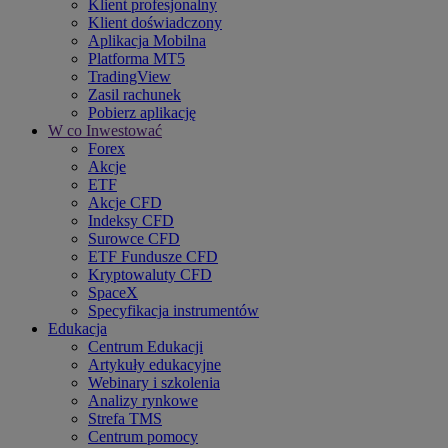
Klient profesjonalny
Klient doświadczony
Aplikacja Mobilna
Platforma MT5
TradingView
Zasil rachunek
Pobierz aplikację
W co Inwestować
Forex
Akcje
ETF
Akcje CFD
Indeksy CFD
Surowce CFD
ETF Fundusze CFD
Kryptowaluty CFD
SpaceX
Specyfikacja instrumentów
Edukacja
Centrum Edukacji
Artykuły edukacyjne
Webinary i szkolenia
Analizy rynkowe
Strefa TMS
Centrum pomocy