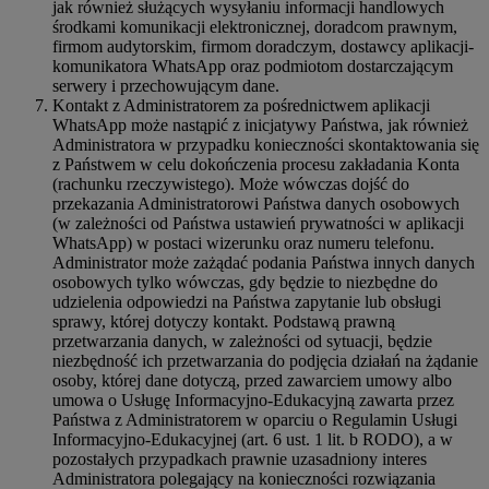
jak również służących wysyłaniu informacji handlowych
środkami komunikacji elektronicznej, doradcom prawnym,
firmom audytorskim, firmom doradczym, dostawcy aplikacji-
komunikatora WhatsApp oraz podmiotom dostarczającym
serwery i przechowującym dane.
Kontakt z Administratorem za pośrednictwem aplikacji
WhatsApp może nastąpić z inicjatywy Państwa, jak również
Administratora w przypadku konieczności skontaktowania się
z Państwem w celu dokończenia procesu zakładania Konta
(rachunku rzeczywistego). Może wówczas dojść do
przekazania Administratorowi Państwa danych osobowych
(w zależności od Państwa ustawień prywatności w aplikacji
WhatsApp) w postaci wizerunku oraz numeru telefonu.
Administrator może zażądać podania Państwa innych danych
osobowych tylko wówczas, gdy będzie to niezbędne do
udzielenia odpowiedzi na Państwa zapytanie lub obsługi
sprawy, której dotyczy kontakt. Podstawą prawną
przetwarzania danych, w zależności od sytuacji, będzie
niezbędność ich przetwarzania do podjęcia działań na żądanie
osoby, której dane dotyczą, przed zawarciem umowy albo
umowa o Usługę Informacyjno-Edukacyjną zawarta przez
Państwa z Administratorem w oparciu o Regulamin Usługi
Informacyjno-Edukacyjnej (art. 6 ust. 1 lit. b RODO), a w
pozostałych przypadkach prawnie uzasadniony interes
Administratora polegający na konieczności rozwiązania