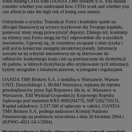
when trading CFDs with OANDA TMS Brokers S.A. You should
consider whether you understand how CFDs work and whether you
can afford to take the high risk of losing your money.
Ostrzeżenie o ryzyku: Transakcje Forex i kontrakty oparte na
dźwigni finansowej są wysoce ryzykowne dla Twojego kapitału,
ponieważ straty mogą przewyższyć depozyt. Dlatego też, kontrakty
na różnicę oraz Forex mogą nie być odpowiednie dla wszystkich
inwestorów. Upewnij się, że rozumiesz związane z nimi ryzyka i
jeśli jest to konieczne zasięgnij niezależnej porady. Informacje
zawarte na tej witrynie internetowej nie są skierowane do
odbiorców konkretnego kraju i nie są przeznaczone do dystrybucji
do państw, w których dystrybucja albo użytkowanie tych informacji
byłyby niezgodne z lokalnym prawem, wymogami i regulacjami.
OANDA TMS Brokers S.A. z siedzibą w Warszawie, Warsaw
UNIT, Daszyńskiego 1, 00-843 Warszawa, wpisana do rejestru
przedsiębiorców przez Sąd Rejonowy dla m. st. Warszawy w
Warszawie, XIII Wydział Gospodarczy Krajowego Rejestru
Sądowego pod numerem KRS 0000204776, NIP 5262759131,
Kapitał zakładowy: 3,537,560 zł opłacony w całości. OANDA
TMS Brokers S.A. podlega nadzorowi Komisji Nadzoru
Finansowego na podstawie zezwolenia z dnia 26 kwietnia 2004 r.
(KPWiG-4021-54-1/2004).
Wariant usługowy Stocks oferowany jest w ramach sprzedaży