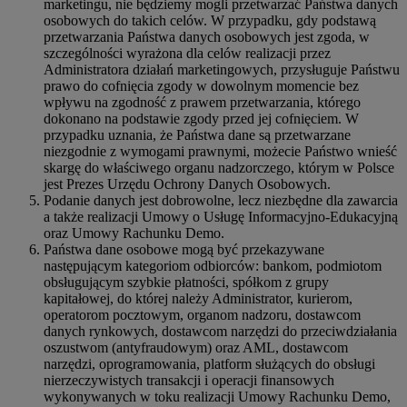
marketingu, nie będziemy mogli przetwarzać Państwa danych
osobowych do takich celów. W przypadku, gdy podstawą
przetwarzania Państwa danych osobowych jest zgoda, w
szczególności wyrażona dla celów realizacji przez
Administratora działań marketingowych, przysługuje Państwu
prawo do cofnięcia zgody w dowolnym momencie bez
wpływu na zgodność z prawem przetwarzania, którego
dokonano na podstawie zgody przed jej cofnięciem. W
przypadku uznania, że Państwa dane są przetwarzane
niezgodnie z wymogami prawnymi, możecie Państwo wnieść
skargę do właściwego organu nadzorczego, którym w Polsce
jest Prezes Urzędu Ochrony Danych Osobowych.
Podanie danych jest dobrowolne, lecz niezbędne dla zawarcia
a także realizacji Umowy o Usługę Informacyjno-Edukacyjną
oraz Umowy Rachunku Demo.
Państwa dane osobowe mogą być przekazywane
następującym kategoriom odbiorców: bankom, podmiotom
obsługującym szybkie płatności, spółkom z grupy
kapitałowej, do której należy Administrator, kurierom,
operatorom pocztowym, organom nadzoru, dostawcom
danych rynkowych, dostawcom narzędzi do przeciwdziałania
oszustwom (antyfraudowym) oraz AML, dostawcom
narzędzi, oprogramowania, platform służących do obsługi
nierzeczywistych transakcji i operacji finansowych
wykonywanych w toku realizacji Umowy Rachunku Demo,