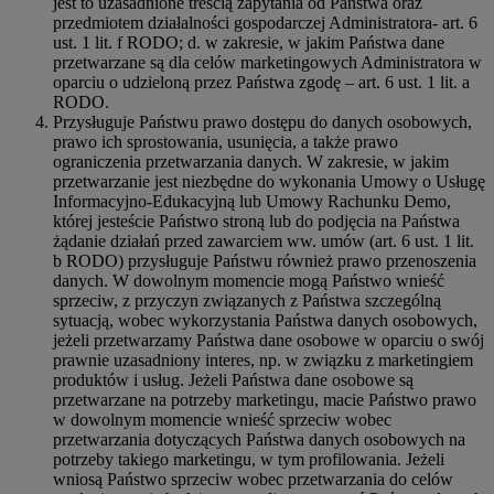
jest to uzasadnione treścią zapytania od Państwa oraz
przedmiotem działalności gospodarczej Administratora- art. 6
ust. 1 lit. f RODO; d. w zakresie, w jakim Państwa dane
przetwarzane są dla celów marketingowych Administratora w
oparciu o udzieloną przez Państwa zgodę – art. 6 ust. 1 lit. a
RODO.
Przysługuje Państwu prawo dostępu do danych osobowych,
prawo ich sprostowania, usunięcia, a także prawo
ograniczenia przetwarzania danych. W zakresie, w jakim
przetwarzanie jest niezbędne do wykonania Umowy o Usługę
Informacyjno-Edukacyjną lub Umowy Rachunku Demo,
której jesteście Państwo stroną lub do podjęcia na Państwa
żądanie działań przed zawarciem ww. umów (art. 6 ust. 1 lit.
b RODO) przysługuje Państwu również prawo przenoszenia
danych. W dowolnym momencie mogą Państwo wnieść
sprzeciw, z przyczyn związanych z Państwa szczególną
sytuacją, wobec wykorzystania Państwa danych osobowych,
jeżeli przetwarzamy Państwa dane osobowe w oparciu o swój
prawnie uzasadniony interes, np. w związku z marketingiem
produktów i usług. Jeżeli Państwa dane osobowe są
przetwarzane na potrzeby marketingu, macie Państwo prawo
w dowolnym momencie wnieść sprzeciw wobec
przetwarzania dotyczących Państwa danych osobowych na
potrzeby takiego marketingu, w tym profilowania. Jeżeli
wniosą Państwo sprzeciw wobec przetwarzania do celów