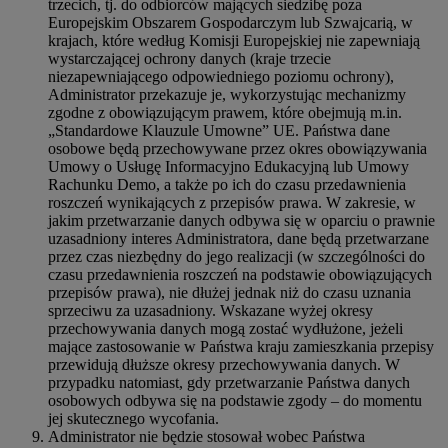
trzecich, tj. do odbiorców mających siedzibę poza
Europejskim Obszarem Gospodarczym lub Szwajcarią, w
krajach, które według Komisji Europejskiej nie zapewniają
wystarczającej ochrony danych (kraje trzecie
niezapewniającego odpowiedniego poziomu ochrony),
Administrator przekazuje je, wykorzystując mechanizmy
zgodne z obowiązującym prawem, które obejmują m.in.
„Standardowe Klauzule Umowne” UE. Państwa dane
osobowe będą przechowywane przez okres obowiązywania
Umowy o Usługę Informacyjno Edukacyjną lub Umowy
Rachunku Demo, a także po ich do czasu przedawnienia
roszczeń wynikających z przepisów prawa. W zakresie, w
jakim przetwarzanie danych odbywa się w oparciu o prawnie
uzasadniony interes Administratora, dane będą przetwarzane
przez czas niezbędny do jego realizacji (w szczególności do
czasu przedawnienia roszczeń na podstawie obowiązujących
przepisów prawa), nie dłużej jednak niż do czasu uznania
sprzeciwu za uzasadniony. Wskazane wyżej okresy
przechowywania danych mogą zostać wydłużone, jeżeli
mające zastosowanie w Państwa kraju zamieszkania przepisy
przewidują dłuższe okresy przechowywania danych. W
przypadku natomiast, gdy przetwarzanie Państwa danych
osobowych odbywa się na podstawie zgody – do momentu
jej skutecznego wycofania.
Administrator nie będzie stosował wobec Państwa