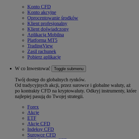
Konto CFD
Konto akcyjne
Oprocentowanie środków
Klient profesjonalny
Klient doświadczony
Aplikacja Mobilna
Platforma MT5
TradingView
Zasil rachunek
Pobierz aplikację
W co Inwestować
Toggle submenu
Twój dostęp do globalnych rynków.
Od tradycyjnych akcji, przez surowce i globalne waluty, aż
po kontrakty CFD na kryptowaluty. Odkryj instrumenty, które
najlepiej pasują do Twojej strategii.
Forex
Akcje
ETF
Akcje CFD
Indeksy CFD
Surowce CFD