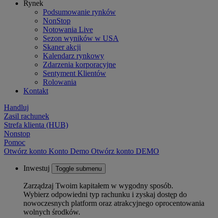
Rynek
Podsumowanie rynków
NonStop
Notowania Live
Sezon wyników w USA
Skaner akcji
Kalendarz rynkowy
Zdarzenia korporacyjne
Sentyment Klientów
Rolowania
Kontakt
Handluj
Zasil rachunek
Strefa klienta (HUB)
Nonstop
Pomoc
Otwórz konto
Konto
Demo
Otwórz konto DEMO
Inwestuj
Toggle submenu
Zarządzaj Twoim kapitałem w wygodny sposób.
Wybierz odpowiedni typ rachunku i zyskaj dostęp do
nowoczesnych platform oraz atrakcyjnego oprocentowania
wolnych środków.