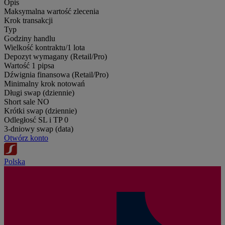
Opis
Maksymalna wartość zlecenia
Krok transakcji
Typ
Godziny handlu
Wielkość kontraktu/1 lota
Depozyt wymagany (Retail/Pro)
Wartość 1 pipsa
Dźwignia finansowa (Retail/Pro)
Minimalny krok notowań
Długi swap (dziennie)
Short sale
NO
Krótki swap (dziennie)
Odległosć SL i TP
0
3-dniowy swap (data)
Otwórz konto
Polska