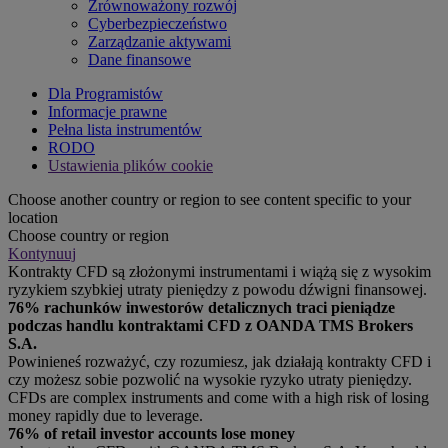
Zrównoważony rozwój
Cyberbezpieczeństwo
Zarządzanie aktywami
Dane finansowe
Dla Programistów
Informacje prawne
Pełna lista instrumentów
RODO
Ustawienia plików cookie
Choose another country or region to see content specific to your
location
Choose country or region
Kontynuuj
Kontrakty CFD są złożonymi instrumentami i wiążą się z wysokim
ryzykiem szybkiej utraty pieniędzy z powodu dźwigni finansowej.
76% rachunków inwestorów detalicznych traci pieniądze
podczas handlu kontraktami CFD z OANDA TMS Brokers
S.A.
Powinieneś rozważyć, czy rozumiesz, jak działają kontrakty CFD i
czy możesz sobie pozwolić na wysokie ryzyko utraty pieniędzy.
CFDs are complex instruments and come with a high risk of losing
money rapidly due to leverage.
76% of retail investor accounts lose money