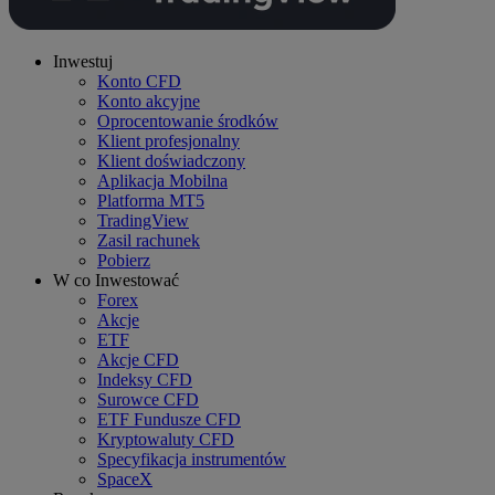
Inwestuj
Konto CFD
Konto akcyjne
Oprocentowanie środków
Klient profesjonalny
Klient doświadczony
Aplikacja Mobilna
Platforma MT5
TradingView
Zasil rachunek
Pobierz
W co Inwestować
Forex
Akcje
ETF
Akcje CFD
Indeksy CFD
Surowce CFD
ETF Fundusze CFD
Kryptowaluty CFD
Specyfikacja instrumentów
SpaceX