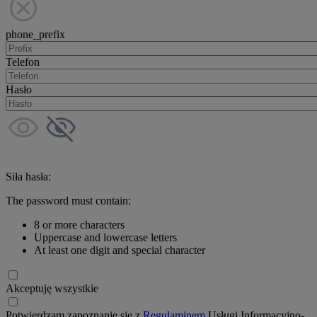
phone_prefix
Telefon
Hasło
Siła hasła:
The password must contain:
8 or more characters
Uppercase and lowercase letters
At least one digit and special character
Akceptuję wszystkie
Potwierdzam zapoznanie się z
Regulaminem
Usługi Informacyjno-