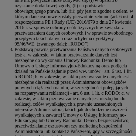
inne niż powyższe może odbywać się: (i) w oparciu o
uzyskanie dodatkowej zgody, (ii) na podstawie
obowiązującego prawa, lub (iii) gdy jest to zgodne z celem, w
którym dane osobowe zostały pierwotnie zebrane (art. 6 ust. 4
rozporządzenia PE i Rady (UE) 2016/679 z dnia 27 kwietnia
2016 r. w sprawie ochrony osób fizycznych w związku z
przetwarzaniem danych osobowych i w sprawie swobodnego
przepływu takich danych oraz uchylenia dyrektywy
95/46/WE, (zwanego dalej: „RODO”).
Podstawą prawną przetwarzania Państwa danych osobowych
jest: a. w zakresie, w jakim przetwarzanie danych jest
niezbędne do wykonania Umowy Rachunku Demo lub
Umowy o Usługę Informacyjno-Edukacyjną oraz podjęcia
działań na Pańskie żądanie przed ww. umów - art. 6 ust. 1 lit.
b RODO; b. w zakresie, w jakim przetwarzanie danych jest
niezbędne dla realizacji przez Administratora obowiązków
prawnych ciążących na nim, w szczególności polegających
na rozpatrywaniu reklamacji - art. 6 ust. 1 lit. c RODO; c. w
zakresie, w jakim przetwarzanie danych jest niezbędne do
realizacji celów wynikających z prawnie uzasadnionych
interesów Administratora, takich jak dochodzenie roszczeń
wynikających z zawartej Umowy o Usługę Informacyjno-
Edukacyjną lub Umowy Rachunku Demo, bezpieczeństwo,
przeciwdziałanie oszustwom czy marketing bezpośredni
Administratora lub kontakt z Państwem, gdy w szczególności