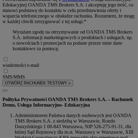
Edukacyjnej OANDA TMS Brokers S.A. i akceptuję jego treść, co
stanowi podstawę do kontaktu w celu przedstawienia oferty i
wsparcia telefonicznego w obsłudze rachunku. Rozumiem, że mogę
w każdej chwili zrezygnować z tej usługi.*
Wyrażam zgodę na otrzymywanie od OANDA TMS Brokers
S.A. informacji marketingowych o produktach i usługach, np.
o nowościach i promocjach na podane przeze mnie dane
kontaktowe za pomocą:
wiadomości e-mail
SMS/MMS
OTWÓRZ RACHUNEK TESTOWY »
Polityka Prywatności OANDA TMS Brokers S.A. – Rachunek
Demo, Usługa Informacyjno- Edukacyjna
Administratorem Państwa danych osobowych jest OANDA
TMS Brokers S.A. z siedzibą w Warszawie, Rondo
Daszyńskiego 1 00-843 Warszawa, NIP 526-275-91-31, dla
której Sąd Rejonowy dla m.st. Warszawy w Warszawie, XIII
Wydział Gospodarczy KRS prowadzi akta rejestrowe pod