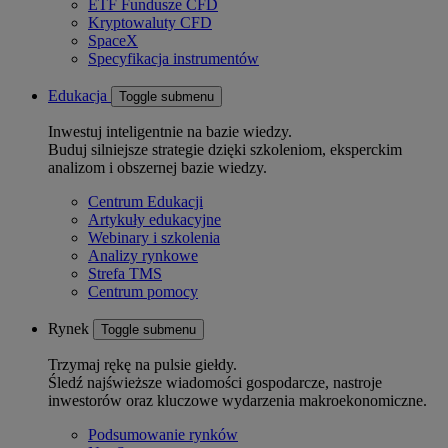
ETF Fundusze CFD
Kryptowaluty CFD
SpaceX
Specyfikacja instrumentów
Edukacja
Toggle submenu
Inwestuj inteligentnie na bazie wiedzy.
Buduj silniejsze strategie dzięki szkoleniom, eksperckim
analizom i obszernej bazie wiedzy.
Centrum Edukacji
Artykuły edukacyjne
Webinary i szkolenia
Analizy rynkowe
Strefa TMS
Centrum pomocy
Rynek
Toggle submenu
Trzymaj rękę na pulsie giełdy.
Śledź najświeższe wiadomości gospodarcze, nastroje
inwestorów oraz kluczowe wydarzenia makroekonomiczne.
Podsumowanie rynków