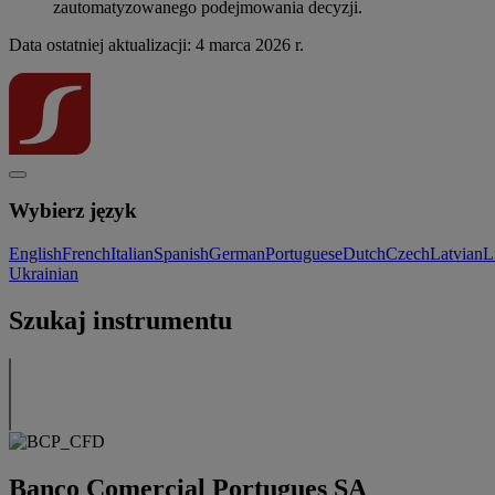
zautomatyzowanego podejmowania decyzji.
Data ostatniej aktualizacji: 4 marca 2026 r.
Wybierz język
English
French
Italian
Spanish
German
Portuguese
Dutch
Czech
Latvian
L
Ukrainian
Szukaj instrumentu
Banco Comercial Portugues SA