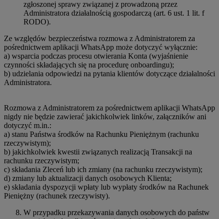
zgłoszonej sprawy związanej z prowadzoną przez
Administratora działalnością gospodarczą (art. 6 ust. 1 lit. f
RODO).
Ze względów bezpieczeństwa rozmowa z Administratorem za
pośrednictwem aplikacji WhatsApp może dotyczyć wyłącznie:
a) wsparcia podczas procesu otwierania Konta (wyjaśnienie
czynności składających się na procedurę onboardingu);
b) udzielania odpowiedzi na pytania klientów dotyczące działalności
Administratora.
Rozmowa z Administratorem za pośrednictwem aplikacji WhatsApp
nigdy nie będzie zawierać jakichkolwiek linków, załączników ani
dotyczyć m.in.:
a) stanu Państwa środków na Rachunku Pieniężnym (rachunku
rzeczywistym);
b) jakichkolwiek kwestii związanych realizacją Transakcji na
rachunku rzeczywistym;
c) składania Zleceń lub ich zmiany (na rachunku rzeczywistym);
d) zmiany lub aktualizacji danych osobowych Klienta;
e) składania dyspozycji wpłaty lub wypłaty środków na Rachunek
Pieniężny (rachunek rzeczywisty).
W przypadku przekazywania danych osobowych do państw