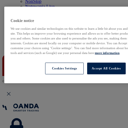
NonStop
Notowania Live
Sezon wyników w USA
Skaner akcji
Cookie notice
Kalendarz rynkowy
Zdarzenia korporacyjne
We use cookies and similar technologies on this website to learn a little bit about you an
Sentyment Klientów
site. This helps us improve your browsing experience and allows us to offer better produc
Rolowania
you and others. Some cookies are also used to personalise the ads you see, making them
interests. Cookies are stored locally on your computer or mobile device. You can Accept o
Kontakt
customise your choices using ‘Cookie settings’. You can find more information about 
tools and services (such as Google) use your personal data here:
more information
.
Cookies Settings
Accept All Cookies