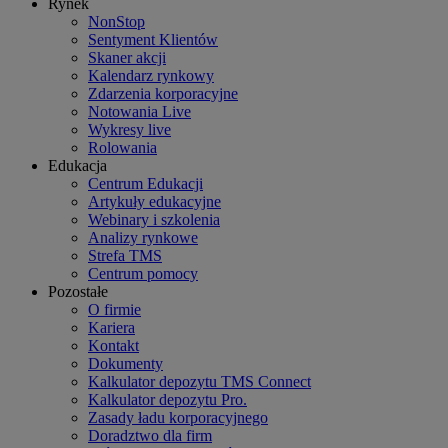
Rynek
NonStop
Sentyment Klientów
Skaner akcji
Kalendarz rynkowy
Zdarzenia korporacyjne
Notowania Live
Wykresy live
Rolowania
Edukacja
Centrum Edukacji
Artykuły edukacyjne
Webinary i szkolenia
Analizy rynkowe
Strefa TMS
Centrum pomocy
Pozostałe
O firmie
Kariera
Kontakt
Dokumenty
Kalkulator depozytu TMS Connect
Kalkulator depozytu Pro.
Zasady ładu korporacyjnego
Doradztwo dla firm