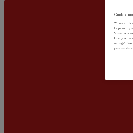
Cookie not
We use cookies
helps us impr
Some cookies 
locally on yo
settings’. Yo
personal data