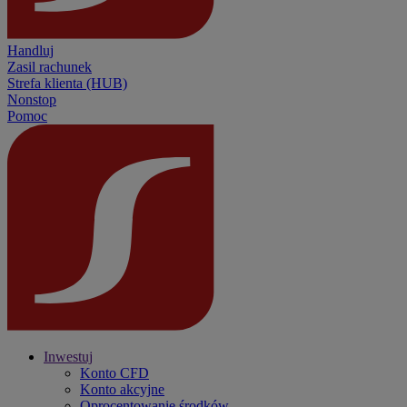
Handluj
Zasil rachunek
Strefa klienta (HUB)
Nonstop
Pomoc
Inwestuj
Konto CFD
Konto akcyjne
Oprocentowanie środków