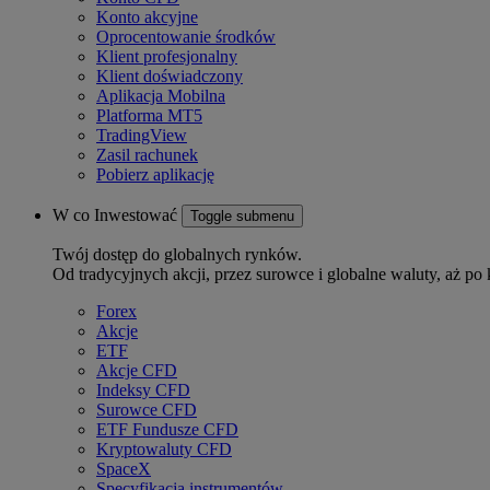
Konto akcyjne
Oprocentowanie środków
Klient profesjonalny
Klient doświadczony
Aplikacja Mobilna
Platforma MT5
TradingView
Zasil rachunek
Pobierz aplikację
W co Inwestować
Toggle submenu
Twój dostęp do globalnych rynków.
Od tradycyjnych akcji, przez surowce i globalne waluty, aż po 
Forex
Akcje
ETF
Akcje CFD
Indeksy CFD
Surowce CFD
ETF Fundusze CFD
Kryptowaluty CFD
SpaceX
Specyfikacja instrumentów