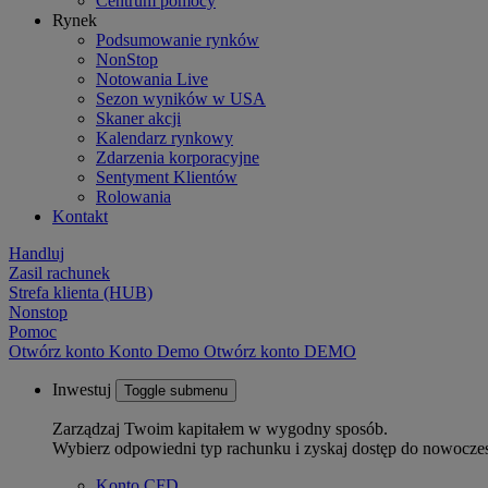
Centrum pomocy
Rynek
Podsumowanie rynków
NonStop
Notowania Live
Sezon wyników w USA
Skaner akcji
Kalendarz rynkowy
Zdarzenia korporacyjne
Sentyment Klientów
Rolowania
Kontakt
Handluj
Zasil rachunek
Strefa klienta (HUB)
Nonstop
Pomoc
Otwórz konto
Konto
Demo
Otwórz konto DEMO
Inwestuj
Toggle submenu
Zarządzaj Twoim kapitałem w wygodny sposób.
Wybierz odpowiedni typ rachunku i zyskaj dostęp do nowocze
Konto CFD