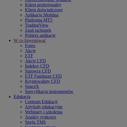
Klient profesjonalny
Klient doświadczony
Aplikacja Mobilna
Platforma MT5
TradingView
Zasil rachunek
Pobierz aplikację
W co Inwestować
Forex
Akcje
ETF
Akcje CFD
Indeksy CFD
Surowce CFD
ETF Fundusze CFD
Kryptowaluty CFD
SpaceX
Specyfikacja instrumentów
Edukacja
Centrum Edukacji
Artykuły edukacyjne
Webinary i szkolenia
Analizy rynkowe
Strefa TMS