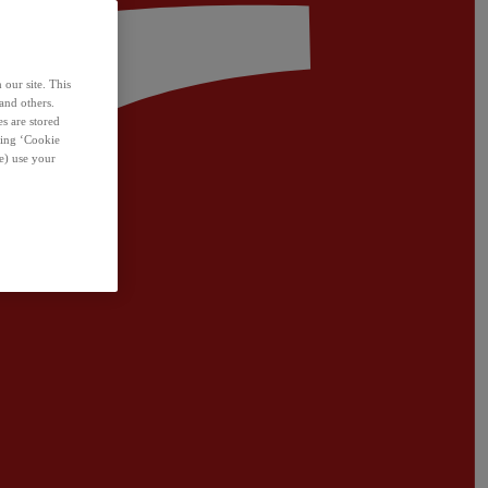
 our site. This
and others.
s are stored
sing ‘Cookie
e) use your