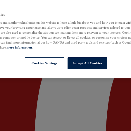
ice
 and similar technologies on this website to learn a little bit about you and how you interact with
ove your browsing experience and allows us to offer better products and services tailored to you 
are also used to personalise the ads you see, making them more relevant to your interests. Cookie
ur computer or mobile device. You can Accept or Reject all cookies, or customise your choices u
u can find more information about how OANDA and third party tools and services (such as Googl
 here:
more information
.
Cookies Settings
Accept All Cookies