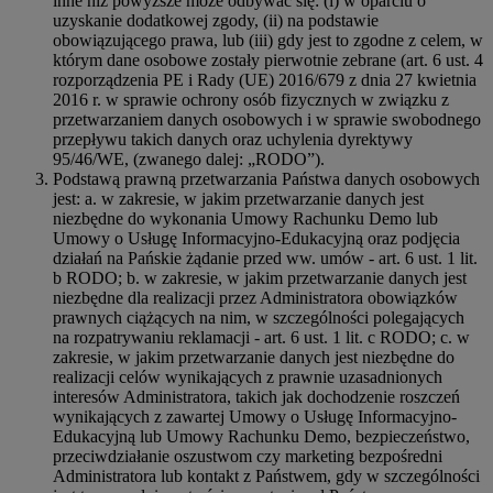
inne niż powyższe może odbywać się: (i) w oparciu o
uzyskanie dodatkowej zgody, (ii) na podstawie
obowiązującego prawa, lub (iii) gdy jest to zgodne z celem, w
którym dane osobowe zostały pierwotnie zebrane (art. 6 ust. 4
rozporządzenia PE i Rady (UE) 2016/679 z dnia 27 kwietnia
2016 r. w sprawie ochrony osób fizycznych w związku z
przetwarzaniem danych osobowych i w sprawie swobodnego
przepływu takich danych oraz uchylenia dyrektywy
95/46/WE, (zwanego dalej: „RODO”).
Podstawą prawną przetwarzania Państwa danych osobowych
jest: a. w zakresie, w jakim przetwarzanie danych jest
niezbędne do wykonania Umowy Rachunku Demo lub
Umowy o Usługę Informacyjno-Edukacyjną oraz podjęcia
działań na Pańskie żądanie przed ww. umów - art. 6 ust. 1 lit.
b RODO; b. w zakresie, w jakim przetwarzanie danych jest
niezbędne dla realizacji przez Administratora obowiązków
prawnych ciążących na nim, w szczególności polegających
na rozpatrywaniu reklamacji - art. 6 ust. 1 lit. c RODO; c. w
zakresie, w jakim przetwarzanie danych jest niezbędne do
realizacji celów wynikających z prawnie uzasadnionych
interesów Administratora, takich jak dochodzenie roszczeń
wynikających z zawartej Umowy o Usługę Informacyjno-
Edukacyjną lub Umowy Rachunku Demo, bezpieczeństwo,
przeciwdziałanie oszustwom czy marketing bezpośredni
Administratora lub kontakt z Państwem, gdy w szczególności