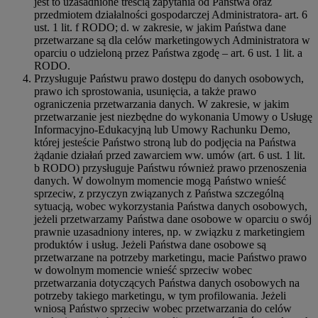
jest to uzasadnione treścią zapytania od Państwa oraz
przedmiotem działalności gospodarczej Administratora- art. 6
ust. 1 lit. f RODO; d. w zakresie, w jakim Państwa dane
przetwarzane są dla celów marketingowych Administratora w
oparciu o udzieloną przez Państwa zgodę – art. 6 ust. 1 lit. a
RODO.
Przysługuje Państwu prawo dostępu do danych osobowych,
prawo ich sprostowania, usunięcia, a także prawo
ograniczenia przetwarzania danych. W zakresie, w jakim
przetwarzanie jest niezbędne do wykonania Umowy o Usługę
Informacyjno-Edukacyjną lub Umowy Rachunku Demo,
której jesteście Państwo stroną lub do podjęcia na Państwa
żądanie działań przed zawarciem ww. umów (art. 6 ust. 1 lit.
b RODO) przysługuje Państwu również prawo przenoszenia
danych. W dowolnym momencie mogą Państwo wnieść
sprzeciw, z przyczyn związanych z Państwa szczególną
sytuacją, wobec wykorzystania Państwa danych osobowych,
jeżeli przetwarzamy Państwa dane osobowe w oparciu o swój
prawnie uzasadniony interes, np. w związku z marketingiem
produktów i usług. Jeżeli Państwa dane osobowe są
przetwarzane na potrzeby marketingu, macie Państwo prawo
w dowolnym momencie wnieść sprzeciw wobec
przetwarzania dotyczących Państwa danych osobowych na
potrzeby takiego marketingu, w tym profilowania. Jeżeli
wniosą Państwo sprzeciw wobec przetwarzania do celów