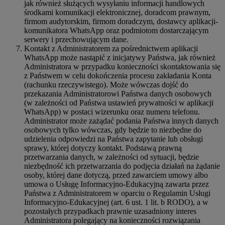
jak również służących wysyłaniu informacji handlowych
środkami komunikacji elektronicznej, doradcom prawnym,
firmom audytorskim, firmom doradczym, dostawcy aplikacji-
komunikatora WhatsApp oraz podmiotom dostarczającym
serwery i przechowującym dane.
Kontakt z Administratorem za pośrednictwem aplikacji
WhatsApp może nastąpić z inicjatywy Państwa, jak również
Administratora w przypadku konieczności skontaktowania się
z Państwem w celu dokończenia procesu zakładania Konta
(rachunku rzeczywistego). Może wówczas dojść do
przekazania Administratorowi Państwa danych osobowych
(w zależności od Państwa ustawień prywatności w aplikacji
WhatsApp) w postaci wizerunku oraz numeru telefonu.
Administrator może zażądać podania Państwa innych danych
osobowych tylko wówczas, gdy będzie to niezbędne do
udzielenia odpowiedzi na Państwa zapytanie lub obsługi
sprawy, której dotyczy kontakt. Podstawą prawną
przetwarzania danych, w zależności od sytuacji, będzie
niezbędność ich przetwarzania do podjęcia działań na żądanie
osoby, której dane dotyczą, przed zawarciem umowy albo
umowa o Usługę Informacyjno-Edukacyjną zawarta przez
Państwa z Administratorem w oparciu o Regulamin Usługi
Informacyjno-Edukacyjnej (art. 6 ust. 1 lit. b RODO), a w
pozostałych przypadkach prawnie uzasadniony interes
Administratora polegający na konieczności rozwiązania