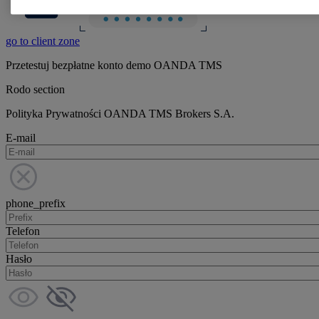
go to client zone
Przetestuj bezpłatne konto demo OANDA TMS
Rodo section
Polityka Prywatności OANDA TMS Brokers S.A.
E-mail
phone_prefix
Telefon
Hasło