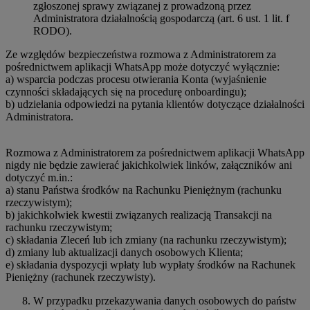
zgłoszonej sprawy związanej z prowadzoną przez
Administratora działalnością gospodarczą (art. 6 ust. 1 lit. f
RODO).
Ze względów bezpieczeństwa rozmowa z Administratorem za
pośrednictwem aplikacji WhatsApp może dotyczyć wyłącznie:
a) wsparcia podczas procesu otwierania Konta (wyjaśnienie
czynności składających się na procedurę onboardingu);
b) udzielania odpowiedzi na pytania klientów dotyczące działalności
Administratora.
Rozmowa z Administratorem za pośrednictwem aplikacji WhatsApp
nigdy nie będzie zawierać jakichkolwiek linków, załączników ani
dotyczyć m.in.:
a) stanu Państwa środków na Rachunku Pieniężnym (rachunku
rzeczywistym);
b) jakichkolwiek kwestii związanych realizacją Transakcji na
rachunku rzeczywistym;
c) składania Zleceń lub ich zmiany (na rachunku rzeczywistym);
d) zmiany lub aktualizacji danych osobowych Klienta;
e) składania dyspozycji wpłaty lub wypłaty środków na Rachunek
Pieniężny (rachunek rzeczywisty).
W przypadku przekazywania danych osobowych do państw