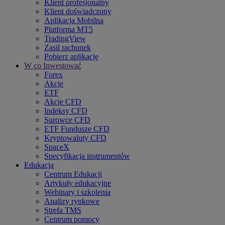
Klient profesjonalny
Klient doświadczony
Aplikacja Mobilna
Platforma MT5
TradingView
Zasil rachunek
Pobierz aplikację
W co Inwestować
Forex
Akcje
ETF
Akcje CFD
Indeksy CFD
Surowce CFD
ETF Fundusze CFD
Kryptowaluty CFD
SpaceX
Specyfikacja instrumentów
Edukacja
Centrum Edukacji
Artykuły edukacyjne
Webinary i szkolenia
Analizy rynkowe
Strefa TMS
Centrum pomocy