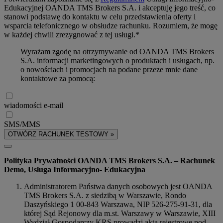
Edukacyjnej OANDA TMS Brokers S.A. i akceptuję jego treść, co
stanowi podstawę do kontaktu w celu przedstawienia oferty i
wsparcia telefonicznego w obsłudze rachunku. Rozumiem, że mogę
w każdej chwili zrezygnować z tej usługi.*
Wyrażam zgodę na otrzymywanie od OANDA TMS Brokers
S.A. informacji marketingowych o produktach i usługach, np.
o nowościach i promocjach na podane przeze mnie dane
kontaktowe za pomocą:
wiadomości e-mail
SMS/MMS
OTWÓRZ RACHUNEK TESTOWY »
Polityka Prywatności OANDA TMS Brokers S.A. – Rachunek
Demo, Usługa Informacyjno- Edukacyjna
Administratorem Państwa danych osobowych jest OANDA
TMS Brokers S.A. z siedzibą w Warszawie, Rondo
Daszyńskiego 1 00-843 Warszawa, NIP 526-275-91-31, dla
której Sąd Rejonowy dla m.st. Warszawy w Warszawie, XIII
Wydział Gospodarczy KRS prowadzi akta rejestrowe pod