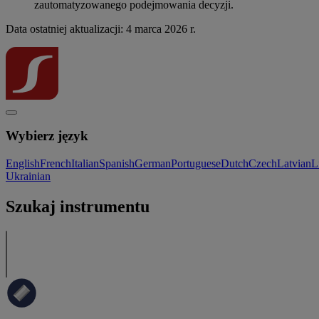
zautomatyzowanego podejmowania decyzji.
Data ostatniej aktualizacji: 4 marca 2026 r.
Wybierz język
English
French
Italian
Spanish
German
Portuguese
Dutch
Czech
Latvian
L
Ukrainian
Szukaj instrumentu