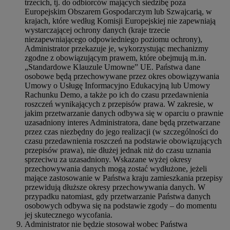
trzecich, tj. do odbiorców mających siedzibę poza
Europejskim Obszarem Gospodarczym lub Szwajcarią, w
krajach, które według Komisji Europejskiej nie zapewniają
wystarczającej ochrony danych (kraje trzecie
niezapewniającego odpowiedniego poziomu ochrony),
Administrator przekazuje je, wykorzystując mechanizmy
zgodne z obowiązującym prawem, które obejmują m.in.
„Standardowe Klauzule Umowne” UE. Państwa dane
osobowe będą przechowywane przez okres obowiązywania
Umowy o Usługę Informacyjno Edukacyjną lub Umowy
Rachunku Demo, a także po ich do czasu przedawnienia
roszczeń wynikających z przepisów prawa. W zakresie, w
jakim przetwarzanie danych odbywa się w oparciu o prawnie
uzasadniony interes Administratora, dane będą przetwarzane
przez czas niezbędny do jego realizacji (w szczególności do
czasu przedawnienia roszczeń na podstawie obowiązujących
przepisów prawa), nie dłużej jednak niż do czasu uznania
sprzeciwu za uzasadniony. Wskazane wyżej okresy
przechowywania danych mogą zostać wydłużone, jeżeli
mające zastosowanie w Państwa kraju zamieszkania przepisy
przewidują dłuższe okresy przechowywania danych. W
przypadku natomiast, gdy przetwarzanie Państwa danych
osobowych odbywa się na podstawie zgody – do momentu
jej skutecznego wycofania.
Administrator nie będzie stosował wobec Państwa