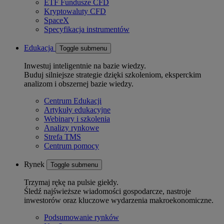
ETF Fundusze CFD
Kryptowaluty CFD
SpaceX
Specyfikacja instrumentów
Edukacja
Toggle submenu
Inwestuj inteligentnie na bazie wiedzy.
Buduj silniejsze strategie dzięki szkoleniom, eksperckim
analizom i obszernej bazie wiedzy.
Centrum Edukacji
Artykuły edukacyjne
Webinary i szkolenia
Analizy rynkowe
Strefa TMS
Centrum pomocy
Rynek
Toggle submenu
Trzymaj rękę na pulsie giełdy.
Śledź najświeższe wiadomości gospodarcze, nastroje
inwestorów oraz kluczowe wydarzenia makroekonomiczne.
Podsumowanie rynków