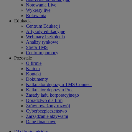
Notowania Live
Wykresy live
Rolowania
Edukacja
Centrum Edukacji
Artykuły edukacyjne
Webinary i szkolenia
Analizy rynkowe
Strefa TMS
Centrum pomocy
Pozostałe
O firmie
Kariera
Kontakt
Dokumenty
Kalkulator depozytu TMS Connect
Kalkulator depozytu Pro.
Zasady ładu korporacyjnego
Doradztwo dla firm
Zrównoważony rozwój
Cyberbezpieczeństwo
Zarządzanie aktywami
Dane finansowe
Dla Programistów