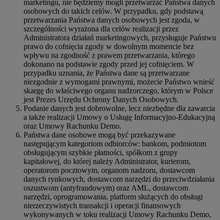
marketingu, nie będziemy mogli przetwarzać Państwa danych
osobowych do takich celów. W przypadku, gdy podstawą
przetwarzania Państwa danych osobowych jest zgoda, w
szczególności wyrażona dla celów realizacji przez
Administratora działań marketingowych, przysługuje Państwu
prawo do cofnięcia zgody w dowolnym momencie bez
wpływu na zgodność z prawem przetwarzania, którego
dokonano na podstawie zgody przed jej cofnięciem. W
przypadku uznania, że Państwa dane są przetwarzane
niezgodnie z wymogami prawnymi, możecie Państwo wnieść
skargę do właściwego organu nadzorczego, którym w Polsce
jest Prezes Urzędu Ochrony Danych Osobowych.
Podanie danych jest dobrowolne, lecz niezbędne dla zawarcia
a także realizacji Umowy o Usługę Informacyjno-Edukacyjną
oraz Umowy Rachunku Demo.
Państwa dane osobowe mogą być przekazywane
następującym kategoriom odbiorców: bankom, podmiotom
obsługującym szybkie płatności, spółkom z grupy
kapitałowej, do której należy Administrator, kurierom,
operatorom pocztowym, organom nadzoru, dostawcom
danych rynkowych, dostawcom narzędzi do przeciwdziałania
oszustwom (antyfraudowym) oraz AML, dostawcom
narzędzi, oprogramowania, platform służących do obsługi
nierzeczywistych transakcji i operacji finansowych
wykonywanych w toku realizacji Umowy Rachunku Demo,