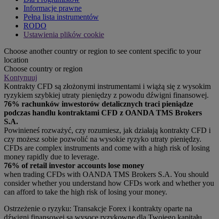
Informacje prawne
Pełna lista instrumentów
RODO
Ustawienia plików cookie
Choose another country or region to see content specific to your
location
Choose country or region
Kontynuuj
Kontrakty CFD są złożonymi instrumentami i wiążą się z wysokim
ryzykiem szybkiej utraty pieniędzy z powodu dźwigni finansowej.
76% rachunków inwestorów detalicznych traci pieniądze
podczas handlu kontraktami CFD z OANDA TMS Brokers
S.A.
Powinieneś rozważyć, czy rozumiesz, jak działają kontrakty CFD i
czy możesz sobie pozwolić na wysokie ryzyko utraty pieniędzy.
CFDs are complex instruments and come with a high risk of losing
money rapidly due to leverage.
76% of retail investor accounts lose money
when trading CFDs with OANDA TMS Brokers S.A. You should
consider whether you understand how CFDs work and whether you
can afford to take the high risk of losing your money.
Ostrzeżenie o ryzyku: Transakcje Forex i kontrakty oparte na
dźwigni finansowej są wysoce ryzykowne dla Twojego kapitału,