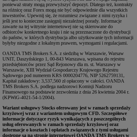
ponieważ straty mogą przewyższyć depozyt. Dlatego też, kontrakty
na różnicę oraz Forex mogą nie być odpowiednie dla wszystkich
inwestorów. Upewnij się, że rozumiesz związane z nimi ryzyka i
jeśli jest to konieczne zasięgnij niezależnej porady. Informacje
zawarte na tej witrynie internetowej nie są skierowane do
odbiorców konkretnego kraju i nie są przeznaczone do dystrybucji
do państw, w których dystrybucja albo użytkowanie tych informacji
byłyby niezgodne z lokalnym prawem, wymogami i regulacjami.
OANDA TMS Brokers S.A. z siedzibą w Warszawie, Warsaw
UNIT, Daszyńskiego 1, 00-843 Warszawa, wpisana do rejestru
przedsiębiorców przez Sąd Rejonowy dla m. st. Warszawy w
Warszawie, XIII Wydział Gospodarczy Krajowego Rejestru
Sądowego pod numerem KRS 0000204776, NIP 5262759131,
Kapitał zakładowy: 3,537,560 zł opłacony w całości. OANDA
TMS Brokers S.A. podlega nadzorowi Komisji Nadzoru
Finansowego na podstawie zezwolenia z dnia 26 kwietnia 2004 r.
(KPWiG-4021-54-1/2004).
Wariant usługowy Stocks oferowany jest w ramach sprzedaży
krzyżowej wraz z wariantem usługowym CFD. Szczegółowe
informacje dotyczące ryzyk wynikających z poszczególnych
usług oferowanych w ramach sprzedaży krzyżowej oraz
informacje o kosztach i opłatach związanych z tymi usługami
dostępne są na stronie internetowej OANDA TMS Brokers w