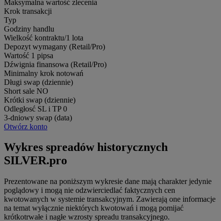
Maksymalna wartość zlecenia
Krok transakcji
Typ
Godziny handlu
Wielkość kontraktu/1 lota
Depozyt wymagany (Retail/Pro)
Wartość 1 pipsa
Dźwignia finansowa (Retail/Pro)
Minimalny krok notowań
Długi swap (dziennie)
Short sale
NO
Krótki swap (dziennie)
Odległosć SL i TP
0
3-dniowy swap (data)
Otwórz konto
Wykres spreadów historycznych
SILVER.pro
Prezentowane na poniższym wykresie dane mają charakter jedynie
poglądowy i mogą nie odzwierciedlać faktycznych cen
kwotowanych w systemie transakcyjnym. Zawierają one informacje
na temat wyłącznie niektórych kwotowań i mogą pomijać
krótkotrwałe i nagłe wzrosty spreadu transakcyjnego.