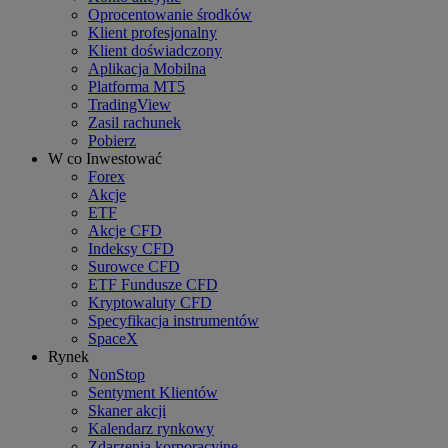
Oprocentowanie środków
Klient profesjonalny
Klient doświadczony
Aplikacja Mobilna
Platforma MT5
TradingView
Zasil rachunek
Pobierz
W co Inwestować
Forex
Akcje
ETF
Akcje CFD
Indeksy CFD
Surowce CFD
ETF Fundusze CFD
Kryptowaluty CFD
Specyfikacja instrumentów
SpaceX
Rynek
NonStop
Sentyment Klientów
Skaner akcji
Kalendarz rynkowy
Zdarzenia korporacyjne