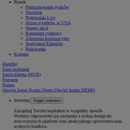
Rynek
Podsumowanie rynków
NonStop
Notowania Live
Sezon wyników w USA
Skaner akcji
Kalendarz rynkowy
Zdarzenia korporacyjne
Sentyment Klientów
Rolowania
Kontakt
Handluj
Zasil rachunek
Strefa klienta (HUB)
Nonstop
Pomoc
Otwórz konto
Konto
Demo
Otwórz konto DEMO
Inwestuj
Toggle submenu
Zarządzaj Twoim kapitałem w wygodny sposób.
Wybierz odpowiedni typ rachunku i zyskaj dostęp do
nowoczesnych platform oraz atrakcyjnego oprocentowania
wolnych środków.