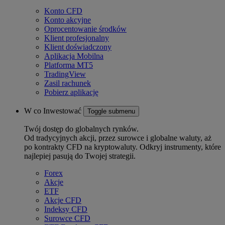
Konto CFD
Konto akcyjne
Oprocentowanie środków
Klient profesjonalny
Klient doświadczony
Aplikacja Mobilna
Platforma MT5
TradingView
Zasil rachunek
Pobierz aplikację
W co Inwestować
Toggle submenu
Twój dostęp do globalnych rynków.
Od tradycyjnych akcji, przez surowce i globalne waluty, aż
po kontrakty CFD na kryptowaluty. Odkryj instrumenty, które
najlepiej pasują do Twojej strategii.
Forex
Akcje
ETF
Akcje CFD
Indeksy CFD
Surowce CFD