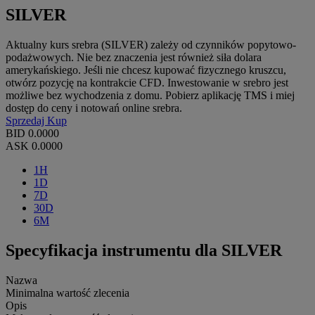
SILVER
Aktualny kurs srebra (SILVER) zależy od czynników popytowo-
podażwowych. Nie bez znaczenia jest również siła dolara
amerykańskiego. Jeśli nie chcesz kupować fizycznego kruszcu,
otwórz pozycję na kontrakcie CFD. Inwestowanie w srebro jest
możliwe bez wychodzenia z domu. Pobierz aplikację TMS i miej
dostęp do ceny i notowań online srebra.
Sprzedaj
Kup
BID
0.0000
ASK
0.0000
1H
1D
7D
30D
6M
Specyfikacja instrumentu dla SILVER
Nazwa
Minimalna wartość zlecenia
Opis