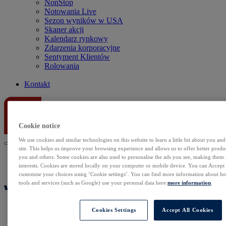
NonStop
Notowania Live
Sezon wyników w USA
Skaner akcji
Kalendarz rynkowy
Zdarzenia korporacyjne
Sentyment Klientów
Rolowania
Kontakt
Cookie notice
We use cookies and similar technologies on this website to learn a little bit about you an
site. This helps us improve your browsing experience and allows us to offer better produc
you and others. Some cookies are also used to personalise the ads you see, making them
interests. Cookies are stored locally on your computer or mobile device. You can Accept o
customise your choices using ‘Cookie settings’. You can find more information about 
tools and services (such as Google) use your personal data here:
more information
.
Cookies Settings
Accept All Cookies