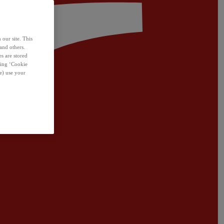
 our site. This
and others.
s are stored
sing ‘Cookie
e) use your