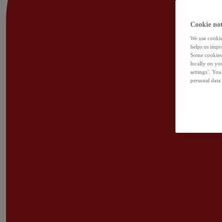
Cookie not
We use cookies
helps us impr
Some cookies 
locally on yo
settings’. Yo
personal data