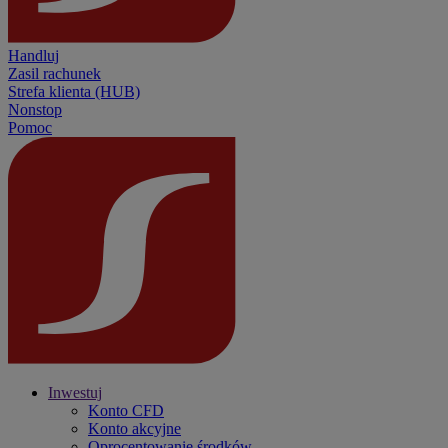
Handluj
Zasil rachunek
Strefa klienta (HUB)
Nonstop
Pomoc
Inwestuj
Konto CFD
Konto akcyjne
Oprocentowanie środków