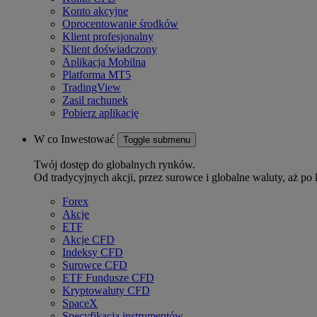
Konto akcyjne
Oprocentowanie środków
Klient profesjonalny
Klient doświadczony
Aplikacja Mobilna
Platforma MT5
TradingView
Zasil rachunek
Pobierz aplikację
W co Inwestować
Toggle submenu
Twój dostęp do globalnych rynków.
Od tradycyjnych akcji, przez surowce i globalne waluty, aż po 
Forex
Akcje
ETF
Akcje CFD
Indeksy CFD
Surowce CFD
ETF Fundusze CFD
Kryptowaluty CFD
SpaceX
Specyfikacja instrumentów