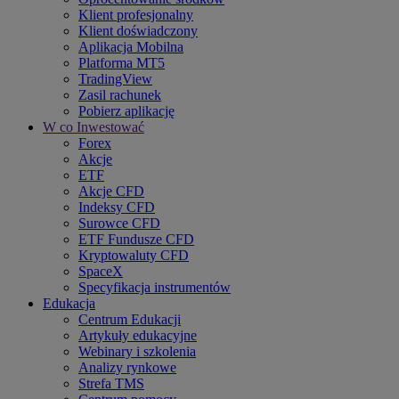
Klient profesjonalny
Klient doświadczony
Aplikacja Mobilna
Platforma MT5
TradingView
Zasil rachunek
Pobierz aplikację
W co Inwestować
Forex
Akcje
ETF
Akcje CFD
Indeksy CFD
Surowce CFD
ETF Fundusze CFD
Kryptowaluty CFD
SpaceX
Specyfikacja instrumentów
Edukacja
Centrum Edukacji
Artykuły edukacyjne
Webinary i szkolenia
Analizy rynkowe
Strefa TMS