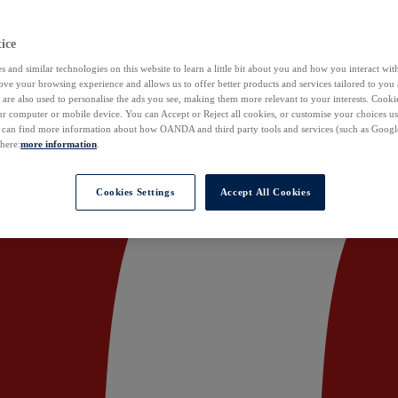
ice
 and similar technologies on this website to learn a little bit about you and how you interact with
ove your browsing experience and allows us to offer better products and services tailored to you 
are also used to personalise the ads you see, making them more relevant to your interests. Cookie
ur computer or mobile device. You can Accept or Reject all cookies, or customise your choices u
u can find more information about how OANDA and third party tools and services (such as Googl
 here:
more information
.
Cookies Settings
Accept All Cookies