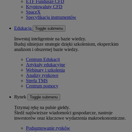
ETF Fundusze CFD
Kryptowaluty CFD
SpaceX
Specyfikacja instrumentów
Edukacja
Toggle submenu
Inwestuj inteligentnie na bazie wiedzy.
Buduj silniejsze strategie dzięki szkoleniom, eksperckim
analizom i obszernej bazie wiedzy.
Centrum Edukacji
Artykuły edukacyjne
Webinary i szkolenia
Analizy rynkowe
Strefa TMS
Centrum pomocy
Rynek
Toggle submenu
Trzymaj rękę na pulsie giełdy.
Śledź najświeższe wiadomości gospodarcze, nastroje
inwestorów oraz kluczowe wydarzenia makroekonomiczne.
Podsumowanie rynków