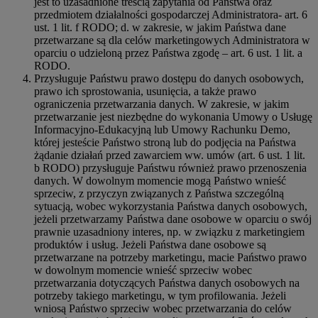
jest to uzasadnione treścią zapytania od Państwa oraz
przedmiotem działalności gospodarczej Administratora- art. 6
ust. 1 lit. f RODO; d. w zakresie, w jakim Państwa dane
przetwarzane są dla celów marketingowych Administratora w
oparciu o udzieloną przez Państwa zgodę – art. 6 ust. 1 lit. a
RODO.
Przysługuje Państwu prawo dostępu do danych osobowych,
prawo ich sprostowania, usunięcia, a także prawo
ograniczenia przetwarzania danych. W zakresie, w jakim
przetwarzanie jest niezbędne do wykonania Umowy o Usługę
Informacyjno-Edukacyjną lub Umowy Rachunku Demo,
której jesteście Państwo stroną lub do podjęcia na Państwa
żądanie działań przed zawarciem ww. umów (art. 6 ust. 1 lit.
b RODO) przysługuje Państwu również prawo przenoszenia
danych. W dowolnym momencie mogą Państwo wnieść
sprzeciw, z przyczyn związanych z Państwa szczególną
sytuacją, wobec wykorzystania Państwa danych osobowych,
jeżeli przetwarzamy Państwa dane osobowe w oparciu o swój
prawnie uzasadniony interes, np. w związku z marketingiem
produktów i usług. Jeżeli Państwa dane osobowe są
przetwarzane na potrzeby marketingu, macie Państwo prawo
w dowolnym momencie wnieść sprzeciw wobec
przetwarzania dotyczących Państwa danych osobowych na
potrzeby takiego marketingu, w tym profilowania. Jeżeli
wniosą Państwo sprzeciw wobec przetwarzania do celów