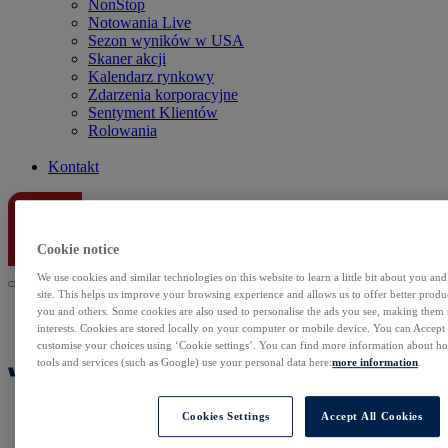
NonStop
Notowania Live
Sezon wyników w USA
Skaner akcji
Kalendarz rynkowy
Zdarzenia korporacyjne
Sentyment Klientów
Rolowania
Kontakt
Cookie notice
We use cookies and similar technologies on this website to learn a little bit about you an
site. This helps us improve your browsing experience and allows us to offer better produc
you and others. Some cookies are also used to personalise the ads you see, making them
interests. Cookies are stored locally on your computer or mobile device. You can Accept o
customise your choices using ‘Cookie settings’. You can find more information about 
tools and services (such as Google) use your personal data here:
more information
.
Cookies Settings
Accept All Cookies