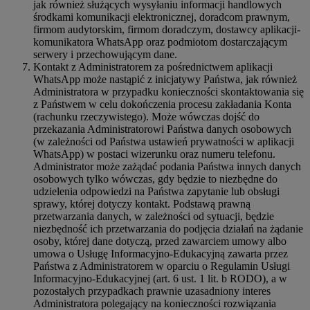
jak również służących wysyłaniu informacji handlowych
środkami komunikacji elektronicznej, doradcom prawnym,
firmom audytorskim, firmom doradczym, dostawcy aplikacji-
komunikatora WhatsApp oraz podmiotom dostarczającym
serwery i przechowującym dane.
Kontakt z Administratorem za pośrednictwem aplikacji
WhatsApp może nastąpić z inicjatywy Państwa, jak również
Administratora w przypadku konieczności skontaktowania się
z Państwem w celu dokończenia procesu zakładania Konta
(rachunku rzeczywistego). Może wówczas dojść do
przekazania Administratorowi Państwa danych osobowych
(w zależności od Państwa ustawień prywatności w aplikacji
WhatsApp) w postaci wizerunku oraz numeru telefonu.
Administrator może zażądać podania Państwa innych danych
osobowych tylko wówczas, gdy będzie to niezbędne do
udzielenia odpowiedzi na Państwa zapytanie lub obsługi
sprawy, której dotyczy kontakt. Podstawą prawną
przetwarzania danych, w zależności od sytuacji, będzie
niezbędność ich przetwarzania do podjęcia działań na żądanie
osoby, której dane dotyczą, przed zawarciem umowy albo
umowa o Usługę Informacyjno-Edukacyjną zawarta przez
Państwa z Administratorem w oparciu o Regulamin Usługi
Informacyjno-Edukacyjnej (art. 6 ust. 1 lit. b RODO), a w
pozostałych przypadkach prawnie uzasadniony interes
Administratora polegający na konieczności rozwiązania