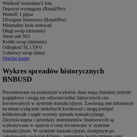
Wielkość kontraktu/1 lota
Depozyt wymagany (Retail/Pro)
Wartość 1 pipsa
Dźwignia finansowa (Retail/Pro)
Minimalny krok notowań
Długi swap (dziennie)
Short sale
NO
Krótki swap (dziennie)
Odległosć SL i TP
0
3-dniowy swap (data)
Otwórz konto
Wykres spreadów historycznych
BNBUSD
Prezentowane na poniższym wykresie dane mają charakter jedynie
poglądowy i mogą nie odzwierciedlać faktycznych cen
kwotowanych w systemie transakcyjnym. Zawierają one informacje
na temat wyłącznie niektórych kwotowań i mogą pomijać
krótkotrwałe i nagłe wzrosty spreadu transakcyjnego.
Zlecenia kupna i sprzedaży instrumentów finansowych są
wykonywane w oparciu o ceny kwotowane w systemie
transakcyjnym. W systemie transakcyjnym, dostępnym po
zalogowaniu na konto Klienta, zapisujemy każdą zmianę ceny