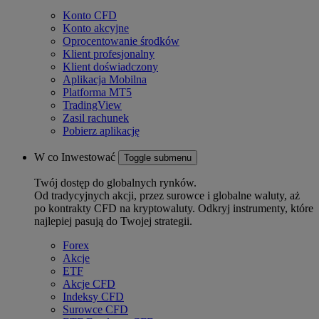
Konto CFD
Konto akcyjne
Oprocentowanie środków
Klient profesjonalny
Klient doświadczony
Aplikacja Mobilna
Platforma MT5
TradingView
Zasil rachunek
Pobierz aplikację
W co Inwestować
Toggle submenu
Twój dostęp do globalnych rynków.
Od tradycyjnych akcji, przez surowce i globalne waluty, aż
po kontrakty CFD na kryptowaluty. Odkryj instrumenty, które
najlepiej pasują do Twojej strategii.
Forex
Akcje
ETF
Akcje CFD
Indeksy CFD
Surowce CFD