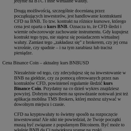
jedynie na BTC i inne wirtualne waluty.
Drugą możliwością, szczególnie docenianą przez
początkujących inwestorów, jest handlowanie kontraktami
CFD na BNB. To tzw. kontrakt na różnice kursowe, którego
cena jest oparta o
kurs BNB
. Oznacza to, że CFD śledzi i
wiernie odwzorowuje zachowanie instrumentu. Gdy kupujesz
kontrakt tego typu, nie stajesz się posiadaczem wirtualnej
waluty. Zamiast tego „zakładasz się” z brokerem, czy jej cena
wzrośnie, czy spadnie – i na tym zarabiasz lub tracisz
pieniądze.
Cena Binance Coin – aktualny kurs BNBUSD
Niezależnie od tego, czy zdecydujesz się na inwestowanie w
BNB na giełdzie, czy za pomocą oferowanych przez nas
kontraktów CFD, powinieneś regularnie śledzić
kurs
Binance Coin
. Przydatny na co dzień wykres znajdziesz
powyżej. Dobrym sposobem na sprawdzanie notowań jest też
aplikacja mobilna TMS Brokers, której możesz używać w
dowolnym miejscu i czasie.
CFD na kryptowaluty to świetny sposób na rozpoczęcie
inwestowania! Ale nikt nie powiedział, że Twoje początki
muszą być związane z popularnym Bitcoinem. Być może to
właśnie BNB da Ci największą szansę na zyski.