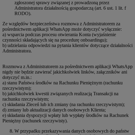
zgłoszonej sprawy związanej z prowadzoną przez
Administratora działalnością gospodarczą (art. 6 ust. 1 lit. f
RODO).
Ze względów bezpieczeństwa rozmowa z Administratorem za
pośrednictwem aplikacji WhatsApp może dotyczyć wyłącznie:
a) wsparcia podczas procesu otwierania Konta (wyjaśnienie
czynności składających się na procedurę onboardingu);
b) udzielania odpowiedzi na pytania klientów dotyczące działalności
Administratora.
Rozmowa z Administratorem za pośrednictwem aplikacji WhatsApp
nigdy nie będzie zawierać jakichkolwiek linków, załączników ani
dotyczyć m.in.:
a) stanu Państwa środków na Rachunku Pieniężnym (rachunku
rzeczywistym);
b) jakichkolwiek kwestii związanych realizacją Transakcji na
rachunku rzeczywistym;
c) składania Zleceń lub ich zmiany (na rachunku rzeczywistym);
d) zmiany lub aktualizacji danych osobowych Klienta;
e) składania dyspozycji wpłaty lub wypłaty środków na Rachunek
Pieniężny (rachunek rzeczywisty).
W przypadku przekazywania danych osobowych do państw