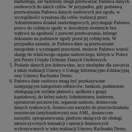
marketingu, nie będziemy mogli przetwarzać Państwa danych
osobowych do takich celów. W przypadku, gdy podstawą
przetwarzania Państwa danych osobowych jest zgoda, w
szczególności wyrażona dla celów realizacji przez
Administratora działań marketingowych, przysługuje Państwu
prawo do cofnięcia zgody w dowolnym momencie bez
wpływu na zgodność z prawem przetwarzania, którego
dokonano na podstawie zgody przed jej cofnięciem. W
przypadku uznania, że Państwa dane są przetwarzane
niezgodnie z wymogami prawnymi, możecie Państwo wnieść
skargę do właściwego organu nadzorczego, którym w Polsce
jest Prezes Urzędu Ochrony Danych Osobowych.
Podanie danych jest dobrowolne, lecz niezbędne dla zawarcia
a także realizacji Umowy o Usługę Informacyjno-Edukacyjną
oraz Umowy Rachunku Demo.
Państwa dane osobowe mogą być przekazywane
następującym kategoriom odbiorców: bankom, podmiotom
obsługującym szybkie płatności, spółkom z grupy
kapitałowej, do której należy Administrator, kurierom,
operatorom pocztowym, organom nadzoru, dostawcom
danych rynkowych, dostawcom narzędzi do przeciwdziałania
oszustwom (antyfraudowym) oraz AML, dostawcom
narzędzi, oprogramowania, platform służących do obsługi
nierzeczywistych transakcji i operacji finansowych
wykonywanych w toku realizacji Umowy Rachunku Demo,