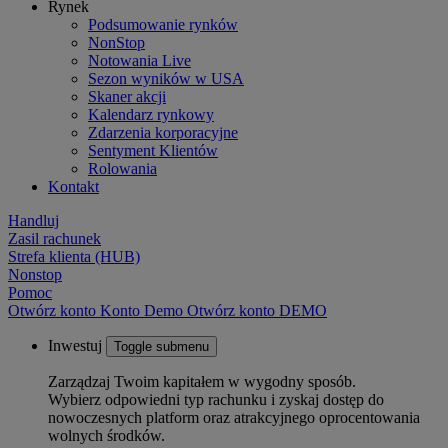
Rynek
Podsumowanie rynków
NonStop
Notowania Live
Sezon wyników w USA
Skaner akcji
Kalendarz rynkowy
Zdarzenia korporacyjne
Sentyment Klientów
Rolowania
Kontakt
Handluj
Zasil rachunek
Strefa klienta (HUB)
Nonstop
Pomoc
Otwórz konto
Konto
Demo
Otwórz konto DEMO
Inwestuj
Toggle submenu
Zarządzaj Twoim kapitałem w wygodny sposób.
Wybierz odpowiedni typ rachunku i zyskaj dostęp do
nowoczesnych platform oraz atrakcyjnego oprocentowania
wolnych środków.