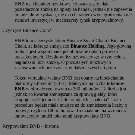
BNB ma charakter użytkowy, co oznacza, że daje
posiadaczom zniżkę na opłaty za handel, jednak nie zapewnia
im udziału w zyskach, nie ma charakteru wynagrodzenia i nie
stanowi inwestycji w macierzysty rynek kryptowalutowy.
Czym jest Binance Coin?
BNB to macierzysty token Binance Smart Chain i Binance
Chain, za którego emisją stoi
Binance Holding
. Jego główną
funkcją jest wspomniane już obniżanie opłat i prowizji
transakcyjnych. Użytkownicy używający go w tym celu są
nagradzani 50% zniżką. O pozostałych możliwych
zastosowaniach przeczytasz w dalszej części artykułu.
Token wirtualnej waluty BNB jest oparty na blockchainie
platformy Ethereum (ETH). Maksymalna liczba
tokenów
BNB
w obrocie rynkowym to 200 milionów. Ta liczba jest
jednak co kwartał zmniejszana za sprawą giełdy, która
skupuje część jednostek i dokonuje ich „spalenia”. Taka
procedura będzie miała miejsce aż do zmniejszenia liczby o
połowę, czyli do 100 milionów. To działanie ma wzmocnić
innowacyjny model tokenomii kryptowaluty BNB.
Kryptowaluta BNB – historia