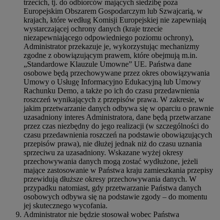
trzecich, tj. do odbiorców mających siedzibę poza
Europejskim Obszarem Gospodarczym lub Szwajcarią, w
krajach, które według Komisji Europejskiej nie zapewniają
wystarczającej ochrony danych (kraje trzecie
niezapewniającego odpowiedniego poziomu ochrony),
Administrator przekazuje je, wykorzystując mechanizmy
zgodne z obowiązującym prawem, które obejmują m.in.
„Standardowe Klauzule Umowne” UE. Państwa dane
osobowe będą przechowywane przez okres obowiązywania
Umowy o Usługę Informacyjno Edukacyjną lub Umowy
Rachunku Demo, a także po ich do czasu przedawnienia
roszczeń wynikających z przepisów prawa. W zakresie, w
jakim przetwarzanie danych odbywa się w oparciu o prawnie
uzasadniony interes Administratora, dane będą przetwarzane
przez czas niezbędny do jego realizacji (w szczególności do
czasu przedawnienia roszczeń na podstawie obowiązujących
przepisów prawa), nie dłużej jednak niż do czasu uznania
sprzeciwu za uzasadniony. Wskazane wyżej okresy
przechowywania danych mogą zostać wydłużone, jeżeli
mające zastosowanie w Państwa kraju zamieszkania przepisy
przewidują dłuższe okresy przechowywania danych. W
przypadku natomiast, gdy przetwarzanie Państwa danych
osobowych odbywa się na podstawie zgody – do momentu
jej skutecznego wycofania.
Administrator nie będzie stosował wobec Państwa