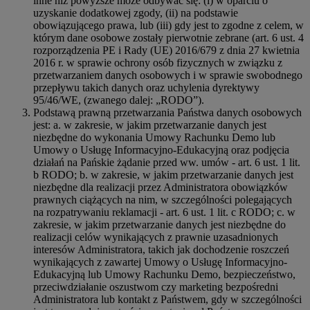
inne niż powyższe może odbywać się: (i) w oparciu o
uzyskanie dodatkowej zgody, (ii) na podstawie
obowiązującego prawa, lub (iii) gdy jest to zgodne z celem, w
którym dane osobowe zostały pierwotnie zebrane (art. 6 ust. 4
rozporządzenia PE i Rady (UE) 2016/679 z dnia 27 kwietnia
2016 r. w sprawie ochrony osób fizycznych w związku z
przetwarzaniem danych osobowych i w sprawie swobodnego
przepływu takich danych oraz uchylenia dyrektywy
95/46/WE, (zwanego dalej: „RODO”).
Podstawą prawną przetwarzania Państwa danych osobowych
jest: a. w zakresie, w jakim przetwarzanie danych jest
niezbędne do wykonania Umowy Rachunku Demo lub
Umowy o Usługę Informacyjno-Edukacyjną oraz podjęcia
działań na Pańskie żądanie przed ww. umów - art. 6 ust. 1 lit.
b RODO; b. w zakresie, w jakim przetwarzanie danych jest
niezbędne dla realizacji przez Administratora obowiązków
prawnych ciążących na nim, w szczególności polegających
na rozpatrywaniu reklamacji - art. 6 ust. 1 lit. c RODO; c. w
zakresie, w jakim przetwarzanie danych jest niezbędne do
realizacji celów wynikających z prawnie uzasadnionych
interesów Administratora, takich jak dochodzenie roszczeń
wynikających z zawartej Umowy o Usługę Informacyjno-
Edukacyjną lub Umowy Rachunku Demo, bezpieczeństwo,
przeciwdziałanie oszustwom czy marketing bezpośredni
Administratora lub kontakt z Państwem, gdy w szczególności