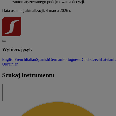
zautomatyzowanego podejmowania decyzji.
Data ostatniej aktualizacji: 4 marca 2026 r.
Wybierz język
English
French
Italian
Spanish
German
Portuguese
Dutch
Czech
Latvian
L
Ukrainian
Szukaj instrumentu