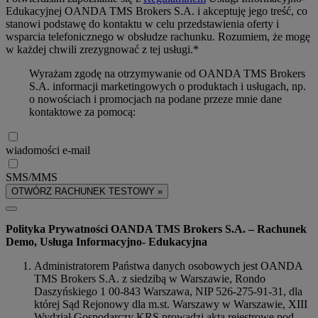
Edukacyjnej OANDA TMS Brokers S.A. i akceptuję jego treść, co
stanowi podstawę do kontaktu w celu przedstawienia oferty i
wsparcia telefonicznego w obsłudze rachunku. Rozumiem, że mogę
w każdej chwili zrezygnować z tej usługi.*
Wyrażam zgodę na otrzymywanie od OANDA TMS Brokers
S.A. informacji marketingowych o produktach i usługach, np.
o nowościach i promocjach na podane przeze mnie dane
kontaktowe za pomocą:
wiadomości e-mail
SMS/MMS
OTWÓRZ RACHUNEK TESTOWY »
Polityka Prywatności OANDA TMS Brokers S.A. – Rachunek
Demo, Usługa Informacyjno- Edukacyjna
Administratorem Państwa danych osobowych jest OANDA
TMS Brokers S.A. z siedzibą w Warszawie, Rondo
Daszyńskiego 1 00-843 Warszawa, NIP 526-275-91-31, dla
której Sąd Rejonowy dla m.st. Warszawy w Warszawie, XIII
Wydział Gospodarczy KRS prowadzi akta rejestrowe pod