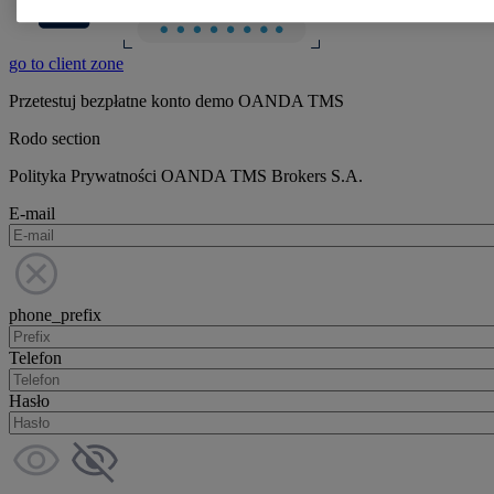
go to client zone
Przetestuj bezpłatne konto demo OANDA TMS
Rodo section
Polityka Prywatności OANDA TMS Brokers S.A.
E-mail
phone_prefix
Telefon
Hasło