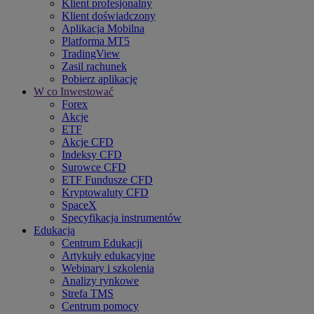
Klient profesjonalny
Klient doświadczony
Aplikacja Mobilna
Platforma MT5
TradingView
Zasil rachunek
Pobierz aplikację
W co Inwestować
Forex
Akcje
ETF
Akcje CFD
Indeksy CFD
Surowce CFD
ETF Fundusze CFD
Kryptowaluty CFD
SpaceX
Specyfikacja instrumentów
Edukacja
Centrum Edukacji
Artykuły edukacyjne
Webinary i szkolenia
Analizy rynkowe
Strefa TMS
Centrum pomocy