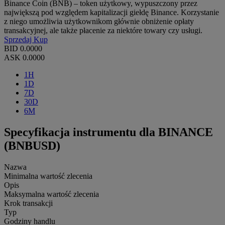
Binance Coin (BNB) – token użytkowy, wypuszczony przez
największą pod względem kapitalizacji giełdę Binance. Korzystanie
z niego umożliwia użytkownikom głównie obniżenie opłaty
transakcyjnej, ale także płacenie za niektóre towary czy usługi.
Sprzedaj
Kup
BID
0.0000
ASK
0.0000
1H
1D
7D
30D
6M
Specyfikacja instrumentu dla BINANCE
(BNBUSD)
Nazwa
Minimalna wartość zlecenia
Opis
Maksymalna wartość zlecenia
Krok transakcji
Typ
Godziny handlu