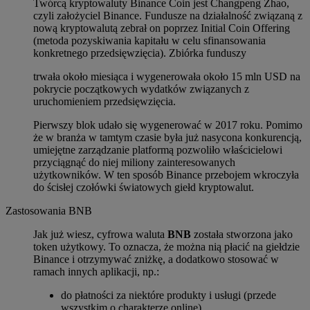
Twórcą kryptowaluty Binance Coin jest Changpeng Zhao,
czyli założyciel Binance. Fundusze na działalność związaną z
nową kryptowalutą zebrał on poprzez Initial Coin Offering
(metoda pozyskiwania kapitału w celu sfinansowania
konkretnego przedsięwzięcia). Zbiórka funduszy
trwała około miesiąca i wygenerowała około 15 mln USD na
pokrycie początkowych wydatków związanych z
uruchomieniem przedsięwzięcia.
Pierwszy blok udało się wygenerować w 2017 roku. Pomimo
że w branża w tamtym czasie była już nasycona konkurencją,
umiejętne zarządzanie platformą pozwoliło właścicielowi
przyciągnąć do niej miliony zainteresowanych
użytkowników. W ten sposób Binance przebojem wkroczyła
do ścisłej czołówki światowych giełd kryptowalut.
Zastosowania BNB
Jak już wiesz, cyfrowa waluta
BNB
została stworzona jako
token użytkowy. To oznacza, że można nią płacić na giełdzie
Binance i otrzymywać zniżkę, a dodatkowo stosować w
ramach innych aplikacji, np.:
do płatności za niektóre produkty i usługi (przede
wszystkim o charakterze online),