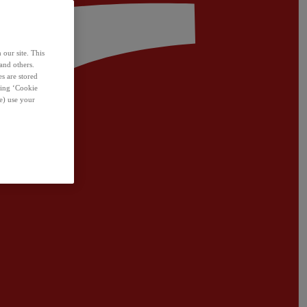
 our site. This
and others.
s are stored
sing ‘Cookie
e) use your