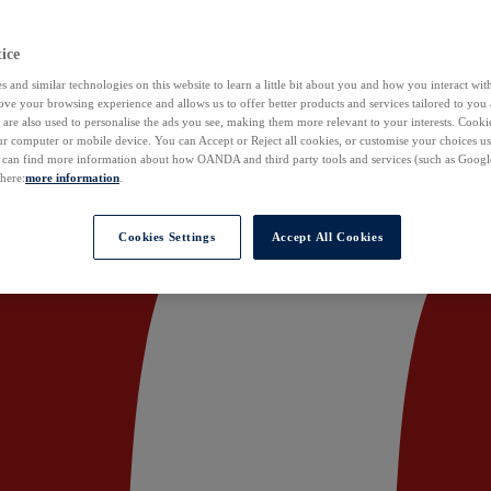
ice
 and similar technologies on this website to learn a little bit about you and how you interact with
ove your browsing experience and allows us to offer better products and services tailored to you 
are also used to personalise the ads you see, making them more relevant to your interests. Cookie
ur computer or mobile device. You can Accept or Reject all cookies, or customise your choices u
u can find more information about how OANDA and third party tools and services (such as Googl
 here:
more information
.
Cookies Settings
Accept All Cookies