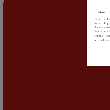
Cookie not
We use cookies
helps us impr
Some cookies 
locally on yo
settings’. Yo
personal data