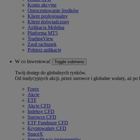
Konto akcyjne
Oprocentowanie środków
Klient profesjonalny
Klient doświadczony
Aplikacja Mobilna
Platforma MT5
TradingView
Zasil rachunek
Pobierz aplikację
W co Inwestować
Toggle submenu
Twój dostęp do globalnych rynków.
Od tradycyjnych akcji, przez surowce i globalne waluty, aż po 
Forex
Akcje
ETF
Akcje CFD
Indeksy CFD
Surowce CFD
ETF Fundusze CFD
Kryptowaluty CFD
SpaceX
Specyfikacja instrumentów