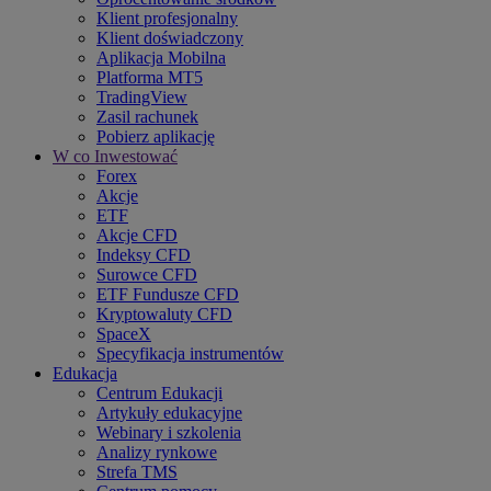
Klient profesjonalny
Klient doświadczony
Aplikacja Mobilna
Platforma MT5
TradingView
Zasil rachunek
Pobierz aplikację
W co Inwestować
Forex
Akcje
ETF
Akcje CFD
Indeksy CFD
Surowce CFD
ETF Fundusze CFD
Kryptowaluty CFD
SpaceX
Specyfikacja instrumentów
Edukacja
Centrum Edukacji
Artykuły edukacyjne
Webinary i szkolenia
Analizy rynkowe
Strefa TMS