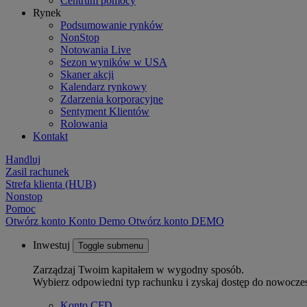
Centrum pomocy
Rynek
Podsumowanie rynków
NonStop
Notowania Live
Sezon wyników w USA
Skaner akcji
Kalendarz rynkowy
Zdarzenia korporacyjne
Sentyment Klientów
Rolowania
Kontakt
Handluj
Zasil rachunek
Strefa klienta (HUB)
Nonstop
Pomoc
Otwórz konto
Konto
Demo
Otwórz konto DEMO
Inwestuj
Toggle submenu
Zarządzaj Twoim kapitałem w wygodny sposób.
Wybierz odpowiedni typ rachunku i zyskaj dostęp do nowocze
Konto CFD