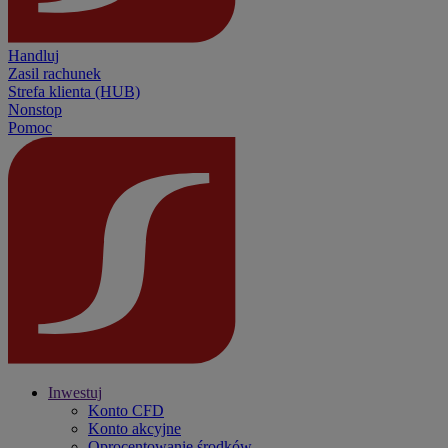
Handluj
Zasil rachunek
Strefa klienta (HUB)
Nonstop
Pomoc
Inwestuj
Konto CFD
Konto akcyjne
Oprocentowanie środków