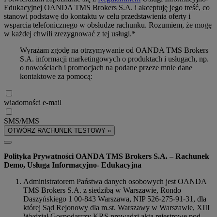
Edukacyjnej OANDA TMS Brokers S.A. i akceptuję jego treść, co
stanowi podstawę do kontaktu w celu przedstawienia oferty i
wsparcia telefonicznego w obsłudze rachunku. Rozumiem, że mogę
w każdej chwili zrezygnować z tej usługi.*
Wyrażam zgodę na otrzymywanie od OANDA TMS Brokers
S.A. informacji marketingowych o produktach i usługach, np.
o nowościach i promocjach na podane przeze mnie dane
kontaktowe za pomocą:
wiadomości e-mail
SMS/MMS
OTWÓRZ RACHUNEK TESTOWY »
Polityka Prywatności OANDA TMS Brokers S.A. – Rachunek
Demo, Usługa Informacyjno- Edukacyjna
Administratorem Państwa danych osobowych jest OANDA
TMS Brokers S.A. z siedzibą w Warszawie, Rondo
Daszyńskiego 1 00-843 Warszawa, NIP 526-275-91-31, dla
której Sąd Rejonowy dla m.st. Warszawy w Warszawie, XIII
Wydział Gospodarczy KRS prowadzi akta rejestrowe pod