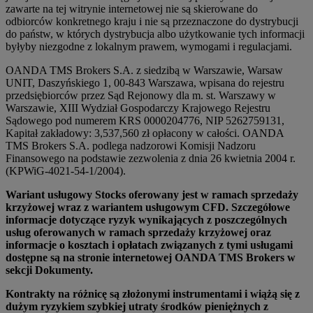
zawarte na tej witrynie internetowej nie są skierowane do
odbiorców konkretnego kraju i nie są przeznaczone do dystrybucji
do państw, w których dystrybucja albo użytkowanie tych informacji
byłyby niezgodne z lokalnym prawem, wymogami i regulacjami.
OANDA TMS Brokers S.A. z siedzibą w Warszawie, Warsaw
UNIT, Daszyńskiego 1, 00-843 Warszawa, wpisana do rejestru
przedsiębiorców przez Sąd Rejonowy dla m. st. Warszawy w
Warszawie, XIII Wydział Gospodarczy Krajowego Rejestru
Sądowego pod numerem KRS 0000204776, NIP 5262759131,
Kapitał zakładowy: 3,537,560 zł opłacony w całości. OANDA
TMS Brokers S.A. podlega nadzorowi Komisji Nadzoru
Finansowego na podstawie zezwolenia z dnia 26 kwietnia 2004 r.
(KPWiG-4021-54-1/2004).
Wariant usługowy Stocks oferowany jest w ramach sprzedaży
krzyżowej wraz z wariantem usługowym CFD. Szczegółowe
informacje dotyczące ryzyk wynikających z poszczególnych
usług oferowanych w ramach sprzedaży krzyżowej oraz
informacje o kosztach i opłatach związanych z tymi usługami
dostępne są na stronie internetowej OANDA TMS Brokers w
sekcji Dokumenty.
Kontrakty na różnicę są złożonymi instrumentami i wiążą się z
dużym ryzykiem szybkiej utraty środków pieniężnych z