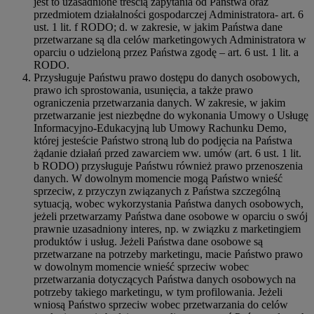
jest to uzasadnione treścią zapytania od Państwa oraz
przedmiotem działalności gospodarczej Administratora- art. 6
ust. 1 lit. f RODO; d. w zakresie, w jakim Państwa dane
przetwarzane są dla celów marketingowych Administratora w
oparciu o udzieloną przez Państwa zgodę – art. 6 ust. 1 lit. a
RODO.
Przysługuje Państwu prawo dostępu do danych osobowych,
prawo ich sprostowania, usunięcia, a także prawo
ograniczenia przetwarzania danych. W zakresie, w jakim
przetwarzanie jest niezbędne do wykonania Umowy o Usługę
Informacyjno-Edukacyjną lub Umowy Rachunku Demo,
której jesteście Państwo stroną lub do podjęcia na Państwa
żądanie działań przed zawarciem ww. umów (art. 6 ust. 1 lit.
b RODO) przysługuje Państwu również prawo przenoszenia
danych. W dowolnym momencie mogą Państwo wnieść
sprzeciw, z przyczyn związanych z Państwa szczególną
sytuacją, wobec wykorzystania Państwa danych osobowych,
jeżeli przetwarzamy Państwa dane osobowe w oparciu o swój
prawnie uzasadniony interes, np. w związku z marketingiem
produktów i usług. Jeżeli Państwa dane osobowe są
przetwarzane na potrzeby marketingu, macie Państwo prawo
w dowolnym momencie wnieść sprzeciw wobec
przetwarzania dotyczących Państwa danych osobowych na
potrzeby takiego marketingu, w tym profilowania. Jeżeli
wniosą Państwo sprzeciw wobec przetwarzania do celów