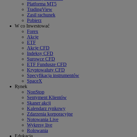
Platforma MT5
TradingView
Zasil rachunek
Pobierz
W co Inwestować
Forex
Akcje
ETF
Akcje CFD
Indeksy CFD
Surowce CFD
ETF Fundusze CFD
Kryptowaluty CFD
Specyfikacja instrumentów
SpaceX
Rynek
NonStop
Sentyment Klientów
Skaner akcji
Kalendarz rynkowy
Zdarzenia korporacyjne
Notowania Live
Wykresy live
Rolowania
Edukacja