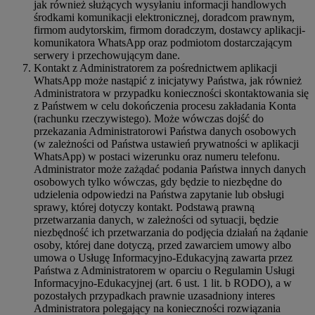
jak również służących wysyłaniu informacji handlowych
środkami komunikacji elektronicznej, doradcom prawnym,
firmom audytorskim, firmom doradczym, dostawcy aplikacji-
komunikatora WhatsApp oraz podmiotom dostarczającym
serwery i przechowującym dane.
Kontakt z Administratorem za pośrednictwem aplikacji
WhatsApp może nastąpić z inicjatywy Państwa, jak również
Administratora w przypadku konieczności skontaktowania się
z Państwem w celu dokończenia procesu zakładania Konta
(rachunku rzeczywistego). Może wówczas dojść do
przekazania Administratorowi Państwa danych osobowych
(w zależności od Państwa ustawień prywatności w aplikacji
WhatsApp) w postaci wizerunku oraz numeru telefonu.
Administrator może zażądać podania Państwa innych danych
osobowych tylko wówczas, gdy będzie to niezbędne do
udzielenia odpowiedzi na Państwa zapytanie lub obsługi
sprawy, której dotyczy kontakt. Podstawą prawną
przetwarzania danych, w zależności od sytuacji, będzie
niezbędność ich przetwarzania do podjęcia działań na żądanie
osoby, której dane dotyczą, przed zawarciem umowy albo
umowa o Usługę Informacyjno-Edukacyjną zawarta przez
Państwa z Administratorem w oparciu o Regulamin Usługi
Informacyjno-Edukacyjnej (art. 6 ust. 1 lit. b RODO), a w
pozostałych przypadkach prawnie uzasadniony interes
Administratora polegający na konieczności rozwiązania