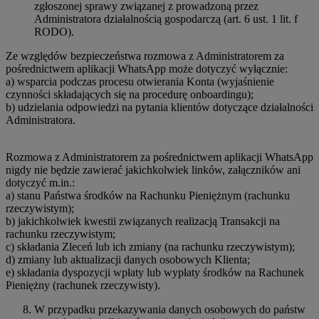
zgłoszonej sprawy związanej z prowadzoną przez
Administratora działalnością gospodarczą (art. 6 ust. 1 lit. f
RODO).
Ze względów bezpieczeństwa rozmowa z Administratorem za
pośrednictwem aplikacji WhatsApp może dotyczyć wyłącznie:
a) wsparcia podczas procesu otwierania Konta (wyjaśnienie
czynności składających się na procedurę onboardingu);
b) udzielania odpowiedzi na pytania klientów dotyczące działalności
Administratora.
Rozmowa z Administratorem za pośrednictwem aplikacji WhatsApp
nigdy nie będzie zawierać jakichkolwiek linków, załączników ani
dotyczyć m.in.:
a) stanu Państwa środków na Rachunku Pieniężnym (rachunku
rzeczywistym);
b) jakichkolwiek kwestii związanych realizacją Transakcji na
rachunku rzeczywistym;
c) składania Zleceń lub ich zmiany (na rachunku rzeczywistym);
d) zmiany lub aktualizacji danych osobowych Klienta;
e) składania dyspozycji wpłaty lub wypłaty środków na Rachunek
Pieniężny (rachunek rzeczywisty).
W przypadku przekazywania danych osobowych do państw