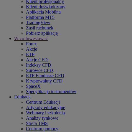
Klient profesjonalny
Klient doświadczony
Aplikacja Mobilna
Platforma MT5
TradingView
Zasil rachunek
Pobierz aplikację
W co Inwestować
Forex
Akcje
ETF
Akcje CFD
Indeksy CFD
Surowce CFD
ETF Fundusze CFD
Kryptowaluty CFD
SpaceX
Specyfikacja instrumentów
Edukacja
Centrum Edukacji
Artykuły edukacyjne
Webinary i szkolenia
Analizy rynkowe
Strefa TMS
Centrum pomocy