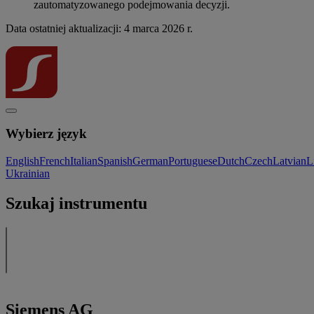
zautomatyzowanego podejmowania decyzji.
Data ostatniej aktualizacji: 4 marca 2026 r.
Wybierz język
English
French
Italian
Spanish
German
Portuguese
Dutch
Czech
Latvian
L
Ukrainian
Szukaj instrumentu
Siemens AG