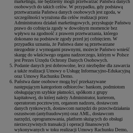
marketingu, nie będziemy mogli przetwarzać Państwa danych
osobowych do takich celów. W przypadku, gdy podstawą
przetwarzania Państwa danych osobowych jest zgoda, w
szczególności wyrażona dla celów realizacji przez
Administratora działań marketingowych, przysługuje Państwu
prawo do cofnięcia zgody w dowolnym momencie bez
wpływu na zgodność z prawem przetwarzania, którego
dokonano na podstawie zgody przed jej cofnięciem. W
przypadku uznania, że Państwa dane są przetwarzane
niezgodnie z wymogami prawnymi, możecie Państwo wnieść
skargę do właściwego organu nadzorczego, którym w Polsce
jest Prezes Urzędu Ochrony Danych Osobowych.
Podanie danych jest dobrowolne, lecz niezbędne dla zawarcia
a także realizacji Umowy o Usługę Informacyjno-Edukacyjną
oraz Umowy Rachunku Demo.
Państwa dane osobowe mogą być przekazywane
następującym kategoriom odbiorców: bankom, podmiotom
obsługującym szybkie płatności, spółkom z grupy
kapitałowej, do której należy Administrator, kurierom,
operatorom pocztowym, organom nadzoru, dostawcom
danych rynkowych, dostawcom narzędzi do przeciwdziałania
oszustwom (antyfraudowym) oraz AML, dostawcom
narzędzi, oprogramowania, platform służących do obsługi
nierzeczywistych transakcji i operacji finansowych
wykonywanych w toku realizacji Umowy Rachunku Demo,