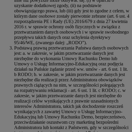
inne niż powyższe może odbywać się: (i) w oparciu o
uzyskanie dodatkowej zgody, (ii) na podstawie
obowiązującego prawa, lub (iii) gdy jest to zgodne z celem, w
którym dane osobowe zostały pierwotnie zebrane (art. 6 ust. 4
rozporządzenia PE i Rady (UE) 2016/679 z dnia 27 kwietnia
2016 r. w sprawie ochrony osób fizycznych w związku z
przetwarzaniem danych osobowych i w sprawie swobodnego
przepływu takich danych oraz uchylenia dyrektywy
95/46/WE, (zwanego dalej: „RODO”).
Podstawą prawną przetwarzania Państwa danych osobowych
jest: a. w zakresie, w jakim przetwarzanie danych jest
niezbędne do wykonania Umowy Rachunku Demo lub
Umowy o Usługę Informacyjno-Edukacyjną oraz podjęcia
działań na Pańskie żądanie przed ww. umów - art. 6 ust. 1 lit.
b RODO; b. w zakresie, w jakim przetwarzanie danych jest
niezbędne dla realizacji przez Administratora obowiązków
prawnych ciążących na nim, w szczególności polegających
na rozpatrywaniu reklamacji - art. 6 ust. 1 lit. c RODO; c. w
zakresie, w jakim przetwarzanie danych jest niezbędne do
realizacji celów wynikających z prawnie uzasadnionych
interesów Administratora, takich jak dochodzenie roszczeń
wynikających z zawartej Umowy o Usługę Informacyjno-
Edukacyjną lub Umowy Rachunku Demo, bezpieczeństwo,
przeciwdziałanie oszustwom czy marketing bezpośredni
Administratora lub kontakt z Państwem, gdy w szczególności