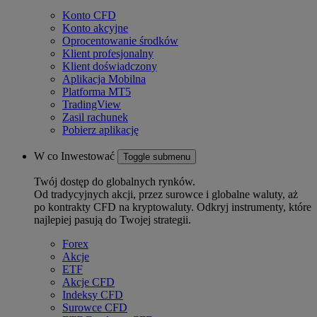
Konto CFD
Konto akcyjne
Oprocentowanie środków
Klient profesjonalny
Klient doświadczony
Aplikacja Mobilna
Platforma MT5
TradingView
Zasil rachunek
Pobierz aplikację
W co Inwestować
Toggle submenu
Twój dostęp do globalnych rynków.
Od tradycyjnych akcji, przez surowce i globalne waluty, aż
po kontrakty CFD na kryptowaluty. Odkryj instrumenty, które
najlepiej pasują do Twojej strategii.
Forex
Akcje
ETF
Akcje CFD
Indeksy CFD
Surowce CFD