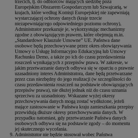
trzecich, tj. do odbiorców mających siedzibę poza
Europejskim Obszarem Gospodarczym lub Szwajcarią, w
krajach, które według Komisji Europejskiej nie zapewniają
wystarczającej ochrony danych (kraje trzecie
niezapewniającego odpowiedniego poziomu ochrony),
Administrator przekazuje je, wykorzystując mechanizmy
zgodne z obowiązującym prawem, które obejmują m.in.
„Standardowe Klauzule Umowne” UE. Państwa dane
osobowe będą przechowywane przez okres obowiązywania
Umowy o Usługę Informacyjno Edukacyjną lub Umowy
Rachunku Demo, a także po ich do czasu przedawnienia
roszczeń wynikających z przepisów prawa. W zakresie, w
jakim przetwarzanie danych odbywa się w oparciu o prawnie
uzasadniony interes Administratora, dane będą przetwarzane
przez czas niezbędny do jego realizacji (w szczególności do
czasu przedawnienia roszczeń na podstawie obowiązujących
przepisów prawa), nie dłużej jednak niż do czasu uznania
sprzeciwu za uzasadniony. Wskazane wyżej okresy
przechowywania danych mogą zostać wydłużone, jeżeli
mające zastosowanie w Państwa kraju zamieszkania przepisy
przewidują dłuższe okresy przechowywania danych. W
przypadku natomiast, gdy przetwarzanie Państwa danych
osobowych odbywa się na podstawie zgody – do momentu
jej skutecznego wycofania.
Administrator nie będzie stosował wobec Państwa