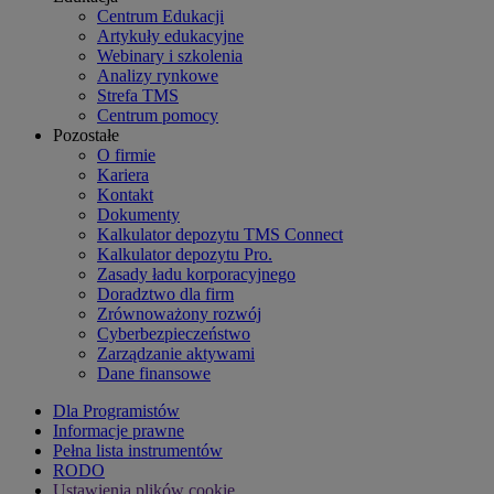
Centrum Edukacji
Artykuły edukacyjne
Webinary i szkolenia
Analizy rynkowe
Strefa TMS
Centrum pomocy
Pozostałe
O firmie
Kariera
Kontakt
Dokumenty
Kalkulator depozytu TMS Connect
Kalkulator depozytu Pro.
Zasady ładu korporacyjnego
Doradztwo dla firm
Zrównoważony rozwój
Cyberbezpieczeństwo
Zarządzanie aktywami
Dane finansowe
Dla Programistów
Informacje prawne
Pełna lista instrumentów
RODO
Ustawienia plików cookie