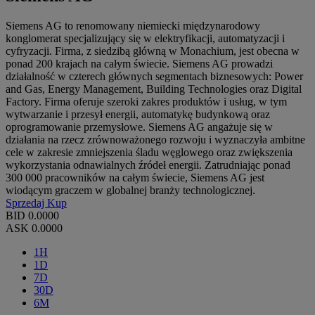
Siemens AG to renomowany niemiecki międzynarodowy
konglomerat specjalizujący się w elektryfikacji, automatyzacji i
cyfryzacji. Firma, z siedzibą główną w Monachium, jest obecna w
ponad 200 krajach na całym świecie. Siemens AG prowadzi
działalność w czterech głównych segmentach biznesowych: Power
and Gas, Energy Management, Building Technologies oraz Digital
Factory. Firma oferuje szeroki zakres produktów i usług, w tym
wytwarzanie i przesył energii, automatykę budynkową oraz
oprogramowanie przemysłowe. Siemens AG angażuje się w
działania na rzecz zrównoważonego rozwoju i wyznaczyła ambitne
cele w zakresie zmniejszenia śladu węglowego oraz zwiększenia
wykorzystania odnawialnych źródeł energii. Zatrudniając ponad
300 000 pracowników na całym świecie, Siemens AG jest
wiodącym graczem w globalnej branży technologicznej.
Sprzedaj
Kup
BID
0.0000
ASK
0.0000
1H
1D
7D
30D
6M