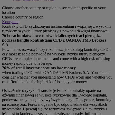
Choose another country or region to see content specific to your
location
Choose country or region
Kontynuuj
Kontrakty CFD są złożonymi instrumentami i wiążą się z wysokim
ryzykiem szybkiej utraty pieniędzy z powodu dźwigni finansowej.
76% rachunków inwestorów detalicznych traci pieniądze
podczas handlu kontraktami CFD z OANDA TMS Brokers
S.A.
Powinieneś rozważyć, czy rozumiesz, jak działają kontrakty CFD i
czy możesz sobie pozwolić na wysokie ryzyko utraty pieniędzy.
CFDs are complex instruments and come with a high risk of losing
money rapidly due to leverage.
76% of retail investor accounts lose money
when trading CFDs with OANDA TMS Brokers S.A. You should
consider whether you understand how CFDs work and whether you
can afford to take the high risk of losing your money.
Ostrzeżenie o ryzyku: Transakcje Forex i kontrakty oparte na
dźwigni finansowej są wysoce ryzykowne dla Twojego kapitału,
ponieważ straty mogą przewyższyć depozyt. Dlatego też, kontrakty
na różnicę oraz Forex mogą nie być odpowiednie dla wszystkich
inwestorów. Upewnij się, że rozumiesz związane z nimi ryzyka i
jeśli jest to konieczne zasięgnij niezależnej porady. Informacje