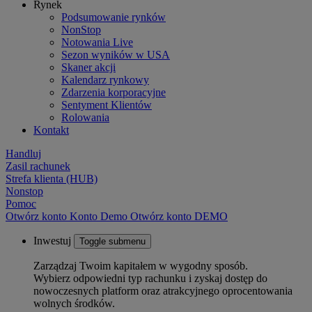
Rynek
Podsumowanie rynków
NonStop
Notowania Live
Sezon wyników w USA
Skaner akcji
Kalendarz rynkowy
Zdarzenia korporacyjne
Sentyment Klientów
Rolowania
Kontakt
Handluj
Zasil rachunek
Strefa klienta (HUB)
Nonstop
Pomoc
Otwórz konto
Konto
Demo
Otwórz konto DEMO
Inwestuj
Toggle submenu
Zarządzaj Twoim kapitałem w wygodny sposób.
Wybierz odpowiedni typ rachunku i zyskaj dostęp do
nowoczesnych platform oraz atrakcyjnego oprocentowania
wolnych środków.