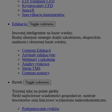
ETF Fundusze CFD
Kryptowaluty CFD
SpaceX
Specyfikacja instrumentów
Edukacja
Toggle submenu
Inwestuj inteligentnie na bazie wiedzy.
Buduj silniejsze strategie dzięki szkoleniom, eksperckim
analizom i obszernej bazie wiedzy.
Centrum Edukacji
Artykuły edukacyjne
Webinary i szkolenia
Analizy rynkowe
Strefa TMS
Centrum pomocy
Rynek
Toggle submenu
Trzymaj rękę na pulsie giełdy.
Śledź najświeższe wiadomości gospodarcze, nastroje
inwestorów oraz kluczowe wydarzenia makroekonomiczne.
Podsumowanie rynków