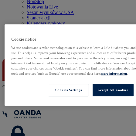
NonStop
Notowania Live
Sezon wyników w USA
Skaner akcji
Kalendarz rynkowy
Zdarzenia korporacyjne
Sentyment Klientów
Rolowania
Cookie notice
We use cookies and similar technologies on this website to learn a little bit about you an
Kontakt
site. This helps us improve your browsing experience and allows us to offer better produc
you and others. Some cookies are also used to personalise the ads you see, making them
interests. Cookies are stored locally on your computer or mobile device. You can Accept o
customise your choices using ‘Cookie settings’. You can find more information about 
tools and services (such as Google) use your personal data here:
more information
.
Cookies Settings
Accept All Cookies