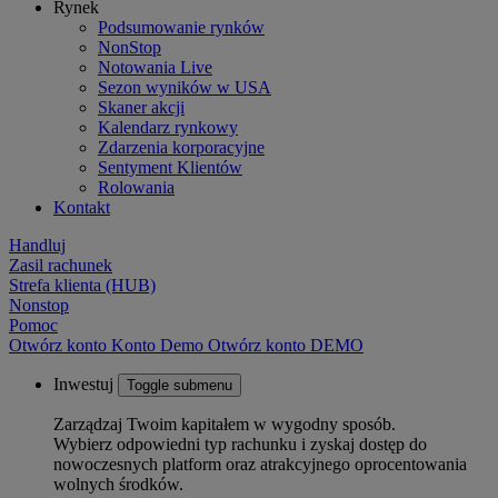
Rynek
Podsumowanie rynków
NonStop
Notowania Live
Sezon wyników w USA
Skaner akcji
Kalendarz rynkowy
Zdarzenia korporacyjne
Sentyment Klientów
Rolowania
Kontakt
Handluj
Zasil rachunek
Strefa klienta (HUB)
Nonstop
Pomoc
Otwórz konto
Konto
Demo
Otwórz konto DEMO
Inwestuj
Toggle submenu
Zarządzaj Twoim kapitałem w wygodny sposób.
Wybierz odpowiedni typ rachunku i zyskaj dostęp do
nowoczesnych platform oraz atrakcyjnego oprocentowania
wolnych środków.