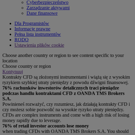
Cyberbezpieczeństwo
Zarządzanie aktywami
Dane finansowe
Dla Programistów
Informacje prawne
Pełna lista instrumentów
RODO
Ustawienia plików cookie
Choose another country or region to see content specific to your
location
Choose country or region
Kontynuuj
Kontrakty CFD są złożonymi instrumentami i wiążą się z wysokim
ryzykiem szybkiej utraty pieniędzy z powodu dźwigni finansowej.
76% rachunków inwestorów detalicznych traci pieniądze
podczas handlu kontraktami CFD z OANDA TMS Brokers
S.A.
Powinieneś rozważyć, czy rozumiesz, jak działają kontrakty CFD i
czy możesz sobie pozwolić na wysokie ryzyko utraty pieniędzy.
CFDs are complex instruments and come with a high risk of losing
money rapidly due to leverage.
76% of retail investor accounts lose money
when trading CFDs with OANDA TMS Brokers S.A. You should