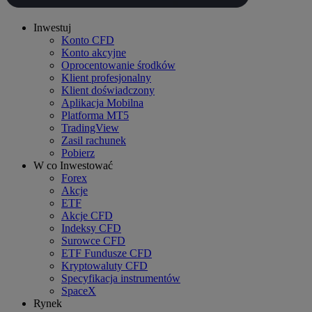
Inwestuj
Konto CFD
Konto akcyjne
Oprocentowanie środków
Klient profesjonalny
Klient doświadczony
Aplikacja Mobilna
Platforma MT5
TradingView
Zasil rachunek
Pobierz
W co Inwestować
Forex
Akcje
ETF
Akcje CFD
Indeksy CFD
Surowce CFD
ETF Fundusze CFD
Kryptowaluty CFD
Specyfikacja instrumentów
SpaceX
Rynek