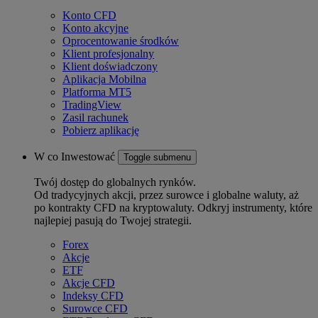
Konto CFD
Konto akcyjne
Oprocentowanie środków
Klient profesjonalny
Klient doświadczony
Aplikacja Mobilna
Platforma MT5
TradingView
Zasil rachunek
Pobierz aplikację
W co Inwestować
Toggle submenu
Twój dostęp do globalnych rynków.
Od tradycyjnych akcji, przez surowce i globalne waluty, aż
po kontrakty CFD na kryptowaluty. Odkryj instrumenty, które
najlepiej pasują do Twojej strategii.
Forex
Akcje
ETF
Akcje CFD
Indeksy CFD
Surowce CFD