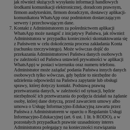
jak również służących wysyłaniu informacji handlowych
środkami komunikacji elektronicznej, doradcom prawnym,
firmom audytorskim, firmom doradczym, dostawcy aplikacji-
komunikatora WhatsApp oraz podmiotom dostarczającym
serwery i przechowującym dane.
Kontakt z Administratorem za pośrednictwem aplikacji
WhatsApp może nastąpić z inicjatywy Państwa, jak również
Administratora w przypadku konieczności skontaktowania się
z Państwem w celu dokończenia procesu zakładania Konta
(rachunku rzeczywistego). Może wówczas dojść do
przekazania Administratorowi Państwa danych osobowych
(w zależności od Państwa ustawień prywatności w aplikacji
WhatsApp) w postaci wizerunku oraz numeru telefonu.
Administrator może zażądać podania Państwa innych danych
osobowych tylko wówczas, gdy będzie to niezbędne do
udzielenia odpowiedzi na Państwa zapytanie lub obsługi
sprawy, której dotyczy kontakt. Podstawą prawną
przetwarzania danych, w zależności od sytuacji, będzie
niezbędność ich przetwarzania do podjęcia działań na żądanie
osoby, której dane dotyczą, przed zawarciem umowy albo
umowa o Usługę Informacyjno-Edukacyjną zawarta przez
Państwa z Administratorem w oparciu o Regulamin Usługi
Informacyjno-Edukacyjnej (art. 6 ust. 1 lit. b RODO), a w
pozostałych przypadkach prawnie uzasadniony interes
Administratora polegający na konieczności rozwiązania