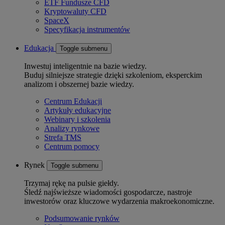
ETF Fundusze CFD
Kryptowaluty CFD
SpaceX
Specyfikacja instrumentów
Edukacja
Toggle submenu
Inwestuj inteligentnie na bazie wiedzy.
Buduj silniejsze strategie dzięki szkoleniom, eksperckim
analizom i obszernej bazie wiedzy.
Centrum Edukacji
Artykuły edukacyjne
Webinary i szkolenia
Analizy rynkowe
Strefa TMS
Centrum pomocy
Rynek
Toggle submenu
Trzymaj rękę na pulsie giełdy.
Śledź najświeższe wiadomości gospodarcze, nastroje
inwestorów oraz kluczowe wydarzenia makroekonomiczne.
Podsumowanie rynków