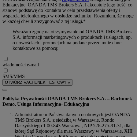
Edukacyjnej OANDA TMS Brokers S.A. i akceptuję jego treść, co
stanowi podstawę do kontaktu w celu przedstawienia oferty i
wsparcia telefonicznego w obsłudze rachunku. Rozumiem, że mogę
w każdej chwili zrezygnować z tej usługi.*
Wyrażam zgodę na otrzymywanie od OANDA TMS Brokers
S.A. informacji marketingowych o produktach i usługach, np.
o nowościach i promocjach na podane przeze mnie dane
kontaktowe za pomocą:
wiadomości e-mail
SMS/MMS
OTWÓRZ RACHUNEK TESTOWY »
Polityka Prywatności OANDA TMS Brokers S.A. – Rachunek
Demo, Usługa Informacyjno- Edukacyjna
Administratorem Państwa danych osobowych jest OANDA
TMS Brokers S.A. z siedzibą w Warszawie, Rondo
Daszyńskiego 1 00-843 Warszawa, NIP 526-275-91-31, dla
której Sąd Rejonowy dla m.st. Warszawy w Warszawie, XIII
Wydział Gospodarczy KRS prowadzi akta rejestrowe pod