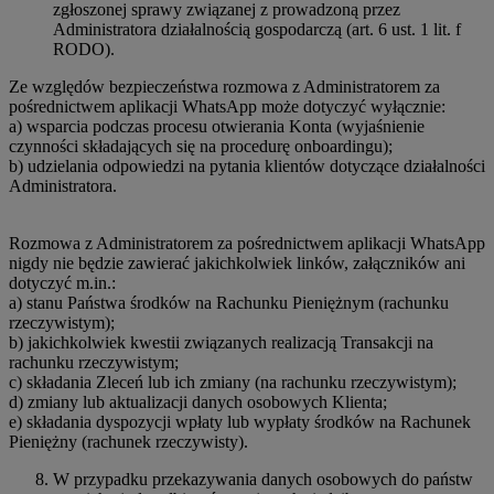
zgłoszonej sprawy związanej z prowadzoną przez
Administratora działalnością gospodarczą (art. 6 ust. 1 lit. f
RODO).
Ze względów bezpieczeństwa rozmowa z Administratorem za
pośrednictwem aplikacji WhatsApp może dotyczyć wyłącznie:
a) wsparcia podczas procesu otwierania Konta (wyjaśnienie
czynności składających się na procedurę onboardingu);
b) udzielania odpowiedzi na pytania klientów dotyczące działalności
Administratora.
Rozmowa z Administratorem za pośrednictwem aplikacji WhatsApp
nigdy nie będzie zawierać jakichkolwiek linków, załączników ani
dotyczyć m.in.:
a) stanu Państwa środków na Rachunku Pieniężnym (rachunku
rzeczywistym);
b) jakichkolwiek kwestii związanych realizacją Transakcji na
rachunku rzeczywistym;
c) składania Zleceń lub ich zmiany (na rachunku rzeczywistym);
d) zmiany lub aktualizacji danych osobowych Klienta;
e) składania dyspozycji wpłaty lub wypłaty środków na Rachunek
Pieniężny (rachunek rzeczywisty).
W przypadku przekazywania danych osobowych do państw