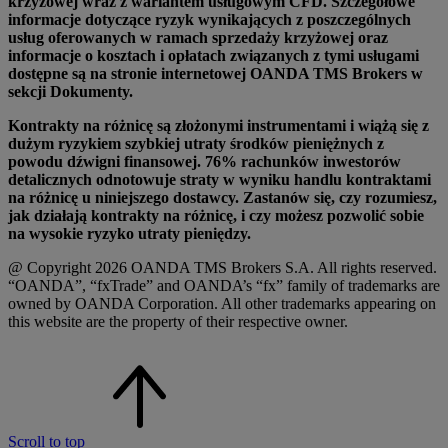
krzyżowej wraz z wariantem usługowym CFD. Szczegółowe
informacje dotyczące ryzyk wynikających z poszczególnych
usług oferowanych w ramach sprzedaży krzyżowej oraz
informacje o kosztach i opłatach związanych z tymi usługami
dostępne są na stronie internetowej OANDA TMS Brokers w
sekcji Dokumenty.
Kontrakty na różnicę są złożonymi instrumentami i wiążą się z
dużym ryzykiem szybkiej utraty środków pieniężnych z
powodu dźwigni finansowej. 76% rachunków inwestorów
detalicznych odnotowuje straty w wyniku handlu kontraktami
na różnicę u niniejszego dostawcy. Zastanów się, czy rozumiesz,
jak działają kontrakty na różnicę, i czy możesz pozwolić sobie
na wysokie ryzyko utraty pieniędzy.
@ Copyright 2026 OANDA TMS Brokers S.A. All rights reserved.
“OANDA”, “fxTrade” and OANDA’s “fx” family of trademarks are
owned by OANDA Corporation. All other trademarks appearing on
this website are the property of their respective owner.
Scroll to top