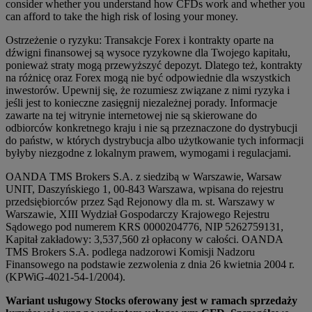
consider whether you understand how CFDs work and whether you
can afford to take the high risk of losing your money.
Ostrzeżenie o ryzyku: Transakcje Forex i kontrakty oparte na
dźwigni finansowej są wysoce ryzykowne dla Twojego kapitału,
ponieważ straty mogą przewyższyć depozyt. Dlatego też, kontrakty
na różnicę oraz Forex mogą nie być odpowiednie dla wszystkich
inwestorów. Upewnij się, że rozumiesz związane z nimi ryzyka i
jeśli jest to konieczne zasięgnij niezależnej porady. Informacje
zawarte na tej witrynie internetowej nie są skierowane do
odbiorców konkretnego kraju i nie są przeznaczone do dystrybucji
do państw, w których dystrybucja albo użytkowanie tych informacji
byłyby niezgodne z lokalnym prawem, wymogami i regulacjami.
OANDA TMS Brokers S.A. z siedzibą w Warszawie, Warsaw
UNIT, Daszyńskiego 1, 00-843 Warszawa, wpisana do rejestru
przedsiębiorców przez Sąd Rejonowy dla m. st. Warszawy w
Warszawie, XIII Wydział Gospodarczy Krajowego Rejestru
Sądowego pod numerem KRS 0000204776, NIP 5262759131,
Kapitał zakładowy: 3,537,560 zł opłacony w całości. OANDA
TMS Brokers S.A. podlega nadzorowi Komisji Nadzoru
Finansowego na podstawie zezwolenia z dnia 26 kwietnia 2004 r.
(KPWiG-4021-54-1/2004).
Wariant usługowy Stocks oferowany jest w ramach sprzedaży