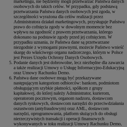
marketingu, nie będziemy mogli przetwarzać Państwa danych
osobowych do takich celów. W przypadku, gdy podstawą
przetwarzania Państwa danych osobowych jest zgoda, w
szczególności wyrażona dla celów realizacji przez
Administratora działań marketingowych, przysługuje Państwu
prawo do cofnięcia zgody w dowolnym momencie bez
wpływu na zgodność z prawem przetwarzania, którego
dokonano na podstawie zgody przed jej cofnięciem. W
przypadku uznania, że Państwa dane są przetwarzane
niezgodnie z wymogami prawnymi, możecie Państwo wnieść
skargę do właściwego organu nadzorczego, którym w Polsce
jest Prezes Urzędu Ochrony Danych Osobowych.
Podanie danych jest dobrowolne, lecz niezbędne dla zawarcia
a także realizacji Umowy o Usługę Informacyjno-Edukacyjną
oraz Umowy Rachunku Demo.
Państwa dane osobowe mogą być przekazywane
następującym kategoriom odbiorców: bankom, podmiotom
obsługującym szybkie płatności, spółkom z grupy
kapitałowej, do której należy Administrator, kurierom,
operatorom pocztowym, organom nadzoru, dostawcom
danych rynkowych, dostawcom narzędzi do przeciwdziałania
oszustwom (antyfraudowym) oraz AML, dostawcom
narzędzi, oprogramowania, platform służących do obsługi
nierzeczywistych transakcji i operacji finansowych
wykonywanych w toku realizacji Umowy Rachunku Demo,