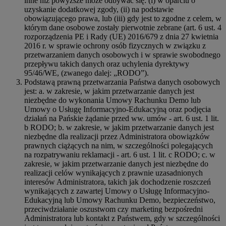
inne niż powyższe może odbywać się: (i) w oparciu o
uzyskanie dodatkowej zgody, (ii) na podstawie
obowiązującego prawa, lub (iii) gdy jest to zgodne z celem, w
którym dane osobowe zostały pierwotnie zebrane (art. 6 ust. 4
rozporządzenia PE i Rady (UE) 2016/679 z dnia 27 kwietnia
2016 r. w sprawie ochrony osób fizycznych w związku z
przetwarzaniem danych osobowych i w sprawie swobodnego
przepływu takich danych oraz uchylenia dyrektywy
95/46/WE, (zwanego dalej: „RODO”).
Podstawą prawną przetwarzania Państwa danych osobowych
jest: a. w zakresie, w jakim przetwarzanie danych jest
niezbędne do wykonania Umowy Rachunku Demo lub
Umowy o Usługę Informacyjno-Edukacyjną oraz podjęcia
działań na Pańskie żądanie przed ww. umów - art. 6 ust. 1 lit.
b RODO; b. w zakresie, w jakim przetwarzanie danych jest
niezbędne dla realizacji przez Administratora obowiązków
prawnych ciążących na nim, w szczególności polegających
na rozpatrywaniu reklamacji - art. 6 ust. 1 lit. c RODO; c. w
zakresie, w jakim przetwarzanie danych jest niezbędne do
realizacji celów wynikających z prawnie uzasadnionych
interesów Administratora, takich jak dochodzenie roszczeń
wynikających z zawartej Umowy o Usługę Informacyjno-
Edukacyjną lub Umowy Rachunku Demo, bezpieczeństwo,
przeciwdziałanie oszustwom czy marketing bezpośredni
Administratora lub kontakt z Państwem, gdy w szczególności