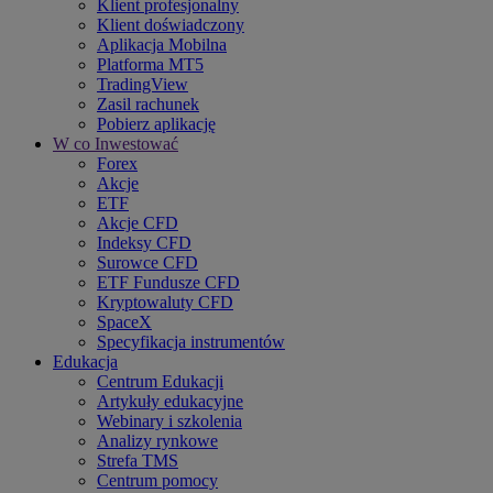
Klient profesjonalny
Klient doświadczony
Aplikacja Mobilna
Platforma MT5
TradingView
Zasil rachunek
Pobierz aplikację
W co Inwestować
Forex
Akcje
ETF
Akcje CFD
Indeksy CFD
Surowce CFD
ETF Fundusze CFD
Kryptowaluty CFD
SpaceX
Specyfikacja instrumentów
Edukacja
Centrum Edukacji
Artykuły edukacyjne
Webinary i szkolenia
Analizy rynkowe
Strefa TMS
Centrum pomocy