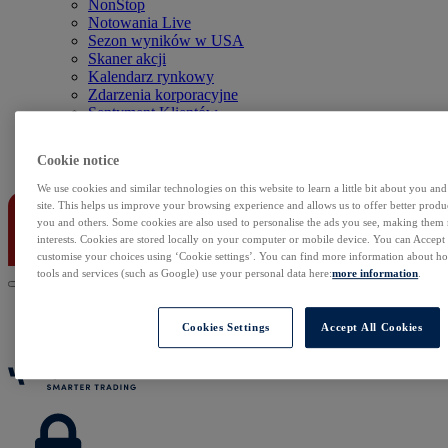
NonStop
Notowania Live
Sezon wyników w USA
Skaner akcji
Kalendarz rynkowy
Zdarzenia korporacyjne
Sentyment Klientów
Rolowania
Cookie notice
Kontakt
We use cookies and similar technologies on this website to learn a little bit about you an
site. This helps us improve your browsing experience and allows us to offer better produc
you and others. Some cookies are also used to personalise the ads you see, making them
interests. Cookies are stored locally on your computer or mobile device. You can Accept o
customise your choices using ‘Cookie settings’. You can find more information about 
tools and services (such as Google) use your personal data here:
more information
.
Cookies Settings
Accept All Cookies