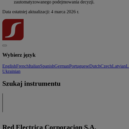
zautomatyzowanego podejmowania decyzji.
Data ostatniej aktualizacji: 4 marca 2026 r.
Wybierz język
English
French
Italian
Spanish
German
Portuguese
Dutch
Czech
Latvian
L
Ukrainian
Szukaj instrumentu
Red Electrica Corporacion S.A.