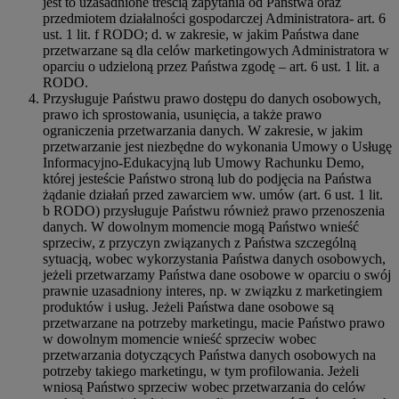
jest to uzasadnione treścią zapytania od Państwa oraz
przedmiotem działalności gospodarczej Administratora- art. 6
ust. 1 lit. f RODO; d. w zakresie, w jakim Państwa dane
przetwarzane są dla celów marketingowych Administratora w
oparciu o udzieloną przez Państwa zgodę – art. 6 ust. 1 lit. a
RODO.
Przysługuje Państwu prawo dostępu do danych osobowych,
prawo ich sprostowania, usunięcia, a także prawo
ograniczenia przetwarzania danych. W zakresie, w jakim
przetwarzanie jest niezbędne do wykonania Umowy o Usługę
Informacyjno-Edukacyjną lub Umowy Rachunku Demo,
której jesteście Państwo stroną lub do podjęcia na Państwa
żądanie działań przed zawarciem ww. umów (art. 6 ust. 1 lit.
b RODO) przysługuje Państwu również prawo przenoszenia
danych. W dowolnym momencie mogą Państwo wnieść
sprzeciw, z przyczyn związanych z Państwa szczególną
sytuacją, wobec wykorzystania Państwa danych osobowych,
jeżeli przetwarzamy Państwa dane osobowe w oparciu o swój
prawnie uzasadniony interes, np. w związku z marketingiem
produktów i usług. Jeżeli Państwa dane osobowe są
przetwarzane na potrzeby marketingu, macie Państwo prawo
w dowolnym momencie wnieść sprzeciw wobec
przetwarzania dotyczących Państwa danych osobowych na
potrzeby takiego marketingu, w tym profilowania. Jeżeli
wniosą Państwo sprzeciw wobec przetwarzania do celów