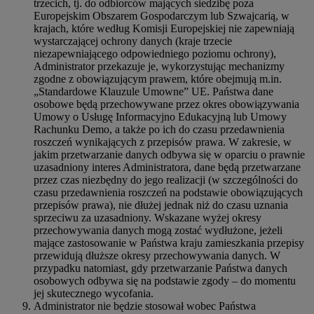
trzecich, tj. do odbiorców mających siedzibę poza
Europejskim Obszarem Gospodarczym lub Szwajcarią, w
krajach, które według Komisji Europejskiej nie zapewniają
wystarczającej ochrony danych (kraje trzecie
niezapewniającego odpowiedniego poziomu ochrony),
Administrator przekazuje je, wykorzystując mechanizmy
zgodne z obowiązującym prawem, które obejmują m.in.
„Standardowe Klauzule Umowne” UE. Państwa dane
osobowe będą przechowywane przez okres obowiązywania
Umowy o Usługę Informacyjno Edukacyjną lub Umowy
Rachunku Demo, a także po ich do czasu przedawnienia
roszczeń wynikających z przepisów prawa. W zakresie, w
jakim przetwarzanie danych odbywa się w oparciu o prawnie
uzasadniony interes Administratora, dane będą przetwarzane
przez czas niezbędny do jego realizacji (w szczególności do
czasu przedawnienia roszczeń na podstawie obowiązujących
przepisów prawa), nie dłużej jednak niż do czasu uznania
sprzeciwu za uzasadniony. Wskazane wyżej okresy
przechowywania danych mogą zostać wydłużone, jeżeli
mające zastosowanie w Państwa kraju zamieszkania przepisy
przewidują dłuższe okresy przechowywania danych. W
przypadku natomiast, gdy przetwarzanie Państwa danych
osobowych odbywa się na podstawie zgody – do momentu
jej skutecznego wycofania.
Administrator nie będzie stosował wobec Państwa