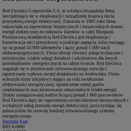
Red Electrica Corporación S.A. to wiodąca hiszpańska firma
specjalizująca się w eksploatacji i zarządzaniu krajową siecią
przesyłową energii elektrycznej. Założona w 1985 roku firma
odpowiada za zapewnienie bezpiecznych i niezawodnych dostaw
energii elektrycznej do milionów klientów w całej Hiszpanii.
Podstawową działalnością Red Electrica jest eksploatacja i
konserwacja sieci przesyłowej wysokiego napięcia, która rozciąga
się na ponad 43 000 kilometrów i łączy ponad 1 000 stacji
elektroenergetycznych. Firma oferuje również usługi techniczne i
inżynieryjne, a także usługi doradcze i szkoleniowe dla innych
przedsiębiorstw energetycznych na całym świecie. Red Electrica
angażuje się w promowanie zrównoważonego rozwoju i
ograniczanie wpływu swojej działalności na środowisko. Firma
wdrożyła różne inicjatywy mające na celu zwiększenie
efektywności energetycznej, ograniczenie emisji gazów
cieplarnianych oraz promowanie odnawialnych źródeł energii.
Dzięki zaangażowanej kadrze liczącej ponad 1 800 pracowników
Red Electrica dąży do zapewnienia swoim klientom niezawodnych i
wydajnych usług przesyłu energii elektrycznej, przyczyniając się
jednocześnie do rozwoju bardziej zrównoważonego systemu
energetycznego.
Sprzedaj
Kup
BID
0.0000