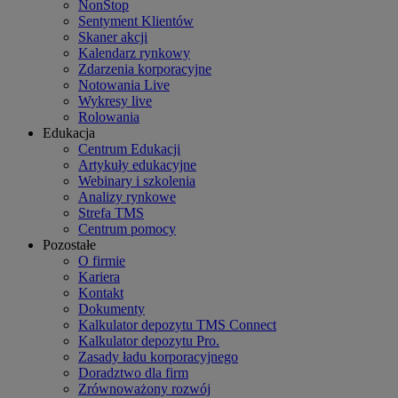
NonStop
Sentyment Klientów
Skaner akcji
Kalendarz rynkowy
Zdarzenia korporacyjne
Notowania Live
Wykresy live
Rolowania
Edukacja
Centrum Edukacji
Artykuły edukacyjne
Webinary i szkolenia
Analizy rynkowe
Strefa TMS
Centrum pomocy
Pozostałe
O firmie
Kariera
Kontakt
Dokumenty
Kalkulator depozytu TMS Connect
Kalkulator depozytu Pro.
Zasady ładu korporacyjnego
Doradztwo dla firm
Zrównoważony rozwój