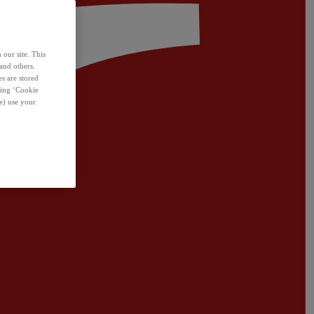
 our site. This
and others.
s are stored
sing ‘Cookie
e) use your