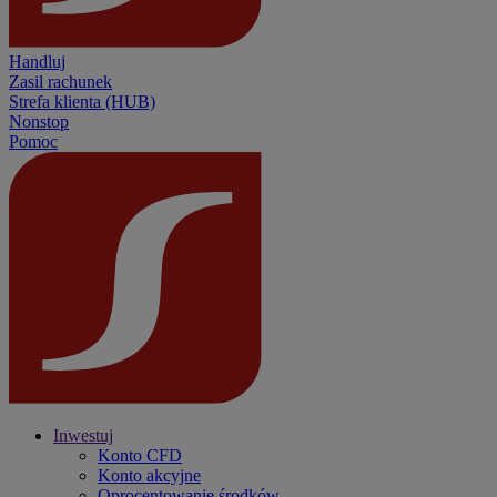
Handluj
Zasil rachunek
Strefa klienta (HUB)
Nonstop
Pomoc
Inwestuj
Konto CFD
Konto akcyjne
Oprocentowanie środków