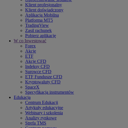
Klient profesjonalny
Klient doświadczony
Aplikacja Mobilna
Platforma MT5
TradingView
Zasil rachunek
Pobierz aplikację
W co Inwestować
Forex
Akcje
ETF
Akcje CFD
Indeksy CFD
Surowce CFD
ETF Fundusze CFD
Kryptowaluty CFD
SpaceX
Specyfikacja instrumentów
Edukacja
Centrum Edukacji
Artykuły edukacyjne
Webinary i szkolenia
Analizy rynkowe
Strefa TMS