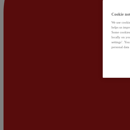
Cookie not
We use cookies
helps us impr
Some cookies 
locally on yo
settings’. Yo
personal data