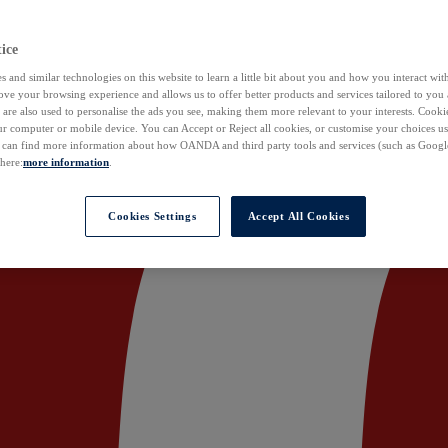
ice
 and similar technologies on this website to learn a little bit about you and how you interact with
ove your browsing experience and allows us to offer better products and services tailored to you 
are also used to personalise the ads you see, making them more relevant to your interests. Cookie
ur computer or mobile device. You can Accept or Reject all cookies, or customise your choices u
u can find more information about how OANDA and third party tools and services (such as Googl
 here:
more information
.
Cookies Settings
Accept All Cookies