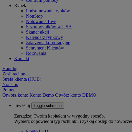
Centrum pomocy
Rynek
Podsumowanie rynków
NonStop
Notowania Live
Sezon wyników w USA
Skaner akcji
Kalendarz rynkowy
Zdarzenia korporacyjne
Sentyment Klientów
Rolowania
Kontakt
Handluj
Zasil rachunek
Strefa klienta (HUB)
Nonstop
Pomoc
Otwórz konto
Konto
Demo
Otwórz konto DEMO
Inwestuj
Toggle submenu
Zarządzaj Twoim kapitałem w wygodny sposób.
Wybierz odpowiedni typ rachunku i zyskaj dostęp do nowocze
Konto CFD