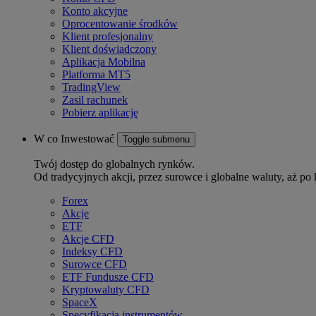
Konto akcyjne
Oprocentowanie środków
Klient profesjonalny
Klient doświadczony
Aplikacja Mobilna
Platforma MT5
TradingView
Zasil rachunek
Pobierz aplikację
W co Inwestować
Toggle submenu
Twój dostęp do globalnych rynków.
Od tradycyjnych akcji, przez surowce i globalne waluty, aż po 
Forex
Akcje
ETF
Akcje CFD
Indeksy CFD
Surowce CFD
ETF Fundusze CFD
Kryptowaluty CFD
SpaceX
Specyfikacja instrumentów