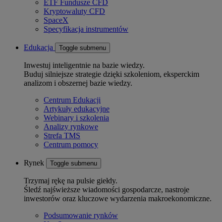
ETF Fundusze CFD
Kryptowaluty CFD
SpaceX
Specyfikacja instrumentów
Edukacja
Toggle submenu
Inwestuj inteligentnie na bazie wiedzy.
Buduj silniejsze strategie dzięki szkoleniom, eksperckim
analizom i obszernej bazie wiedzy.
Centrum Edukacji
Artykuły edukacyjne
Webinary i szkolenia
Analizy rynkowe
Strefa TMS
Centrum pomocy
Rynek
Toggle submenu
Trzymaj rękę na pulsie giełdy.
Śledź najświeższe wiadomości gospodarcze, nastroje
inwestorów oraz kluczowe wydarzenia makroekonomiczne.
Podsumowanie rynków