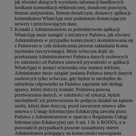
jak również służących wysyłaniu informacji handlowych
środkami komunikacji elektronicznej, doradcom prawnym,
firmom audytorskim, firmom doradczym, dostawcy aplikacji-
komunikatora WhatsApp oraz podmiotom dostarczającym
serwery i przechowującym dane.
Kontakt z Administratorem za pośrednictwem aplikacji
WhatsApp może nastąpić z inicjatywy Państwa, jak również
Administratora w przypadku konieczności skontaktowania się
z Państwem w celu dokończenia procesu zakładania Konta
(rachunku rzeczywistego). Może wówczas dojść do
przekazania Administratorowi Państwa danych osobowych
(w zależności od Państwa ustawień prywatności w aplikacji
WhatsApp) w postaci wizerunku oraz numeru telefonu.
Administrator może zażądać podania Państwa innych danych
osobowych tylko wówczas, gdy będzie to niezbędne do
udzielenia odpowiedzi na Państwa zapytanie lub obsługi
sprawy, której dotyczy kontakt. Podstawą prawną
przetwarzania danych, w zależności od sytuacji, będzie
niezbędność ich przetwarzania do podjęcia działań na żądanie
osoby, której dane dotyczą, przed zawarciem umowy albo
umowa o Usługę Informacyjno-Edukacyjną zawarta przez
Państwa z Administratorem w oparciu o Regulamin Usługi
Informacyjno-Edukacyjnej (art. 6 ust. 1 lit. b RODO), a w
pozostałych przypadkach prawnie uzasadniony interes
Administratora polegający na konieczności rozwiązania