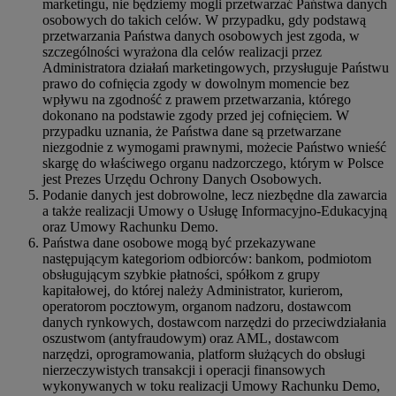
marketingu, nie będziemy mogli przetwarzać Państwa danych
osobowych do takich celów. W przypadku, gdy podstawą
przetwarzania Państwa danych osobowych jest zgoda, w
szczególności wyrażona dla celów realizacji przez
Administratora działań marketingowych, przysługuje Państwu
prawo do cofnięcia zgody w dowolnym momencie bez
wpływu na zgodność z prawem przetwarzania, którego
dokonano na podstawie zgody przed jej cofnięciem. W
przypadku uznania, że Państwa dane są przetwarzane
niezgodnie z wymogami prawnymi, możecie Państwo wnieść
skargę do właściwego organu nadzorczego, którym w Polsce
jest Prezes Urzędu Ochrony Danych Osobowych.
Podanie danych jest dobrowolne, lecz niezbędne dla zawarcia
a także realizacji Umowy o Usługę Informacyjno-Edukacyjną
oraz Umowy Rachunku Demo.
Państwa dane osobowe mogą być przekazywane
następującym kategoriom odbiorców: bankom, podmiotom
obsługującym szybkie płatności, spółkom z grupy
kapitałowej, do której należy Administrator, kurierom,
operatorom pocztowym, organom nadzoru, dostawcom
danych rynkowych, dostawcom narzędzi do przeciwdziałania
oszustwom (antyfraudowym) oraz AML, dostawcom
narzędzi, oprogramowania, platform służących do obsługi
nierzeczywistych transakcji i operacji finansowych
wykonywanych w toku realizacji Umowy Rachunku Demo,