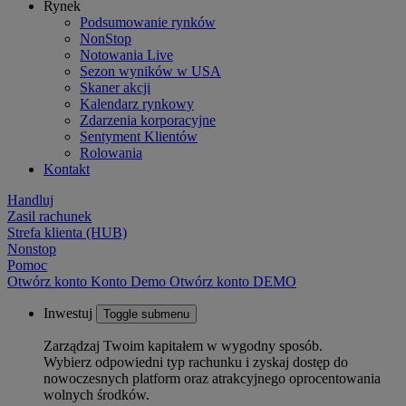
Rynek
Podsumowanie rynków
NonStop
Notowania Live
Sezon wyników w USA
Skaner akcji
Kalendarz rynkowy
Zdarzenia korporacyjne
Sentyment Klientów
Rolowania
Kontakt
Handluj
Zasil rachunek
Strefa klienta (HUB)
Nonstop
Pomoc
Otwórz konto
Konto
Demo
Otwórz konto DEMO
Inwestuj
Toggle submenu
Zarządzaj Twoim kapitałem w wygodny sposób.
Wybierz odpowiedni typ rachunku i zyskaj dostęp do
nowoczesnych platform oraz atrakcyjnego oprocentowania
wolnych środków.