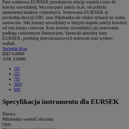
Para walutowa EURSEK przedstawia relację wartości euro do
korony szwedzkiej. Wycena pary zależy m.in. od polityki
monetarnej banków centralnych. Notowania EUR/SEK to
pochodna decyzji EBC oraz Riksbanku ale rónież sytuacji na rynku
surowców. Siła korony szwedzkiej w dużym stopniu zależy bowiem
od cen żelaza i drewna. Kurs korony szwedzkiej i jej notowania
podlega codziennym fluktuacjom. Sprawdź aktualny kurs
EURSEK, przebieg dotychczasowych notowań oraz wykres
wahań.
Sprzedaj
Kup
BID
0.0000
ASK
0.0000
1H
1D
7D
30D
6M
Specyfikacja instrumentu dla EURSEK
Nazwa
Minimalna wartość zlecenia
Opis