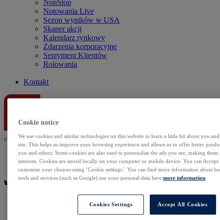
NonStop
Notowania Live
Sezon wyników w USA
Skaner akcji
Kalendarz rynkowy
Zdarzenia korporacyjne
Sentyment Klientów
Rolowania
Kontakt
Cookie notice
We use cookies and similar technologies on this website to learn a little bit about you an
site. This helps us improve your browsing experience and allows us to offer better produc
you and others. Some cookies are also used to personalise the ads you see, making them
interests. Cookies are stored locally on your computer or mobile device. You can Accept o
customise your choices using ‘Cookie settings’. You can find more information about 
tools and services (such as Google) use your personal data here:
more information
.
Cookies Settings
Accept All Cookies