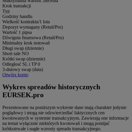
Maksymalna wartość zlecenia
Krok transakcji
Typ
Godziny handlu
Wielkość kontraktu/1 lota
Depozyt wymagany (Retail/Pro)
Wartość 1 pipsa
Dźwignia finansowa (Retail/Pro)
Minimalny krok notowań
Długi swap (dziennie)
Short sale
NO
Krótki swap (dziennie)
Odległosć SL i TP
0
3-dniowy swap (data)
Otwórz konto
Wykres spreadów historycznych
EURSEK.pro
Prezentowane na poniższym wykresie dane mają charakter jedynie
poglądowy i mogą nie odzwierciedlać faktycznych cen
kwotowanych w systemie transakcyjnym. Zawierają one informacje
na temat wyłącznie niektórych kwotowań i mogą pomijać
krótkotrwałe i nagłe wzrosty spreadu transakcyjnego.