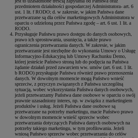
jest to uzasadnione treścią zapytania od Państwa oraz
przedmiotem działalności gospodarczej Administratora- art. 6
ust. 1 lit. f RODO; d. w zakresie, w jakim Państwa dane
przetwarzane są dla celów marketingowych Administratora w
oparciu o udzieloną przez Państwa zgodę – art. 6 ust. 1 lit. a
RODO.
Przysługuje Państwu prawo dostępu do danych osobowych,
prawo ich sprostowania, usunięcia, a także prawo
ograniczenia przetwarzania danych. W zakresie, w jakim
przetwarzanie jest niezbędne do wykonania Umowy o Usługę
Informacyjno-Edukacyjną lub Umowy Rachunku Demo,
której jesteście Państwo stroną lub do podjęcia na Państwa
żądanie działań przed zawarciem ww. umów (art. 6 ust. 1 lit.
b RODO) przysługuje Państwu również prawo przenoszenia
danych. W dowolnym momencie mogą Państwo wnieść
sprzeciw, z przyczyn związanych z Państwa szczególną
sytuacją, wobec wykorzystania Państwa danych osobowych,
jeżeli przetwarzamy Państwa dane osobowe w oparciu o swój
prawnie uzasadniony interes, np. w związku z marketingiem
produktów i usług. Jeżeli Państwa dane osobowe są
przetwarzane na potrzeby marketingu, macie Państwo prawo
w dowolnym momencie wnieść sprzeciw wobec
przetwarzania dotyczących Państwa danych osobowych na
potrzeby takiego marketingu, w tym profilowania. Jeżeli
wniosą Państwo sprzeciw wobec przetwarzania do celów