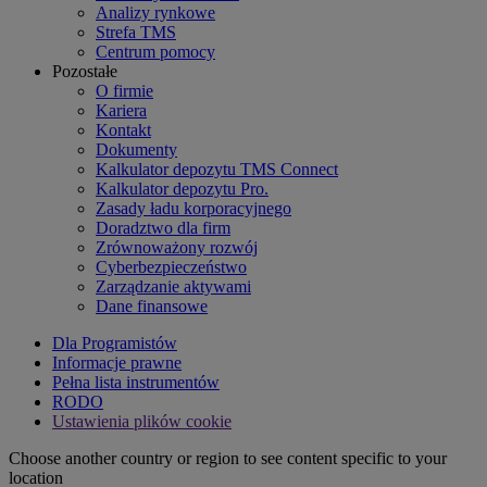
Analizy rynkowe
Strefa TMS
Centrum pomocy
Pozostałe
O firmie
Kariera
Kontakt
Dokumenty
Kalkulator depozytu TMS Connect
Kalkulator depozytu Pro.
Zasady ładu korporacyjnego
Doradztwo dla firm
Zrównoważony rozwój
Cyberbezpieczeństwo
Zarządzanie aktywami
Dane finansowe
Dla Programistów
Informacje prawne
Pełna lista instrumentów
RODO
Ustawienia plików cookie
Choose another country or region to see content specific to your
location