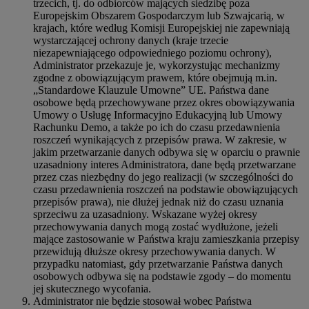
trzecich, tj. do odbiorców mających siedzibę poza
Europejskim Obszarem Gospodarczym lub Szwajcarią, w
krajach, które według Komisji Europejskiej nie zapewniają
wystarczającej ochrony danych (kraje trzecie
niezapewniającego odpowiedniego poziomu ochrony),
Administrator przekazuje je, wykorzystując mechanizmy
zgodne z obowiązującym prawem, które obejmują m.in.
„Standardowe Klauzule Umowne” UE. Państwa dane
osobowe będą przechowywane przez okres obowiązywania
Umowy o Usługę Informacyjno Edukacyjną lub Umowy
Rachunku Demo, a także po ich do czasu przedawnienia
roszczeń wynikających z przepisów prawa. W zakresie, w
jakim przetwarzanie danych odbywa się w oparciu o prawnie
uzasadniony interes Administratora, dane będą przetwarzane
przez czas niezbędny do jego realizacji (w szczególności do
czasu przedawnienia roszczeń na podstawie obowiązujących
przepisów prawa), nie dłużej jednak niż do czasu uznania
sprzeciwu za uzasadniony. Wskazane wyżej okresy
przechowywania danych mogą zostać wydłużone, jeżeli
mające zastosowanie w Państwa kraju zamieszkania przepisy
przewidują dłuższe okresy przechowywania danych. W
przypadku natomiast, gdy przetwarzanie Państwa danych
osobowych odbywa się na podstawie zgody – do momentu
jej skutecznego wycofania.
Administrator nie będzie stosował wobec Państwa