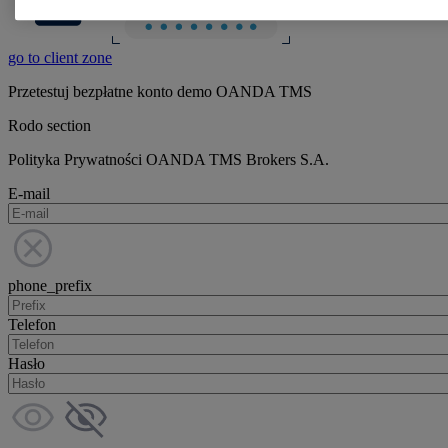
go to client zone
Przetestuj bezpłatne konto demo OANDA TMS
Rodo section
Polityka Prywatności OANDA TMS Brokers S.A.
E-mail
phone_prefix
Telefon
Hasło