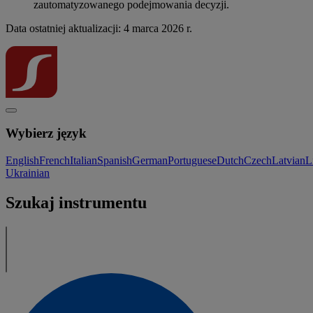
zautomatyzowanego podejmowania decyzji.
Data ostatniej aktualizacji: 4 marca 2026 r.
Wybierz język
English
French
Italian
Spanish
German
Portuguese
Dutch
Czech
Latvian
L
Ukrainian
Szukaj instrumentu