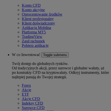
Konto CFD
Konto akcyjne
Oprocentowanie środków
Klient profesjonalny
Klient doświadczony
Aplikacja Mobilna
Platforma MT5
TradingView
Zasil rachunek
Pobierz aplikację
W co Inwestować
Toggle submenu
Twój dostęp do globalnych rynków.
Od tradycyjnych akcji, przez surowce i globalne waluty, aż
po kontrakty CFD na kryptowaluty. Odkryj instrumenty, które
najlepiej pasują do Twojej strategii.
Forex
Akcje
ETF
Akcje CFD
Indeksy CFD
Surowce CFD