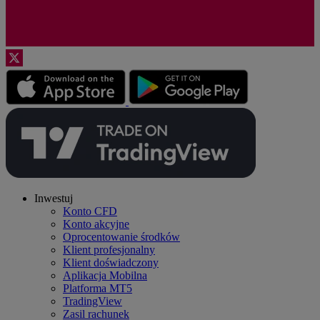
Inwestuj
Konto CFD
Konto akcyjne
Oprocentowanie środków
Klient profesjonalny
Klient doświadczony
Aplikacja Mobilna
Platforma MT5
TradingView
Zasil rachunek