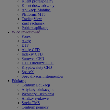
Klient profesjonalny
Klient doświadczony
Aplikacja Mobilna
Platforma MT5
TradingView
Zasil rachunek
Pobierz aplikację
W co Inwestować
Forex
Akcje
ETF
Akcje CFD
Indeksy CFD
Surowce CFD
ETF Fundusze CFD
Kryptowaluty CFD
SpaceX
Specyfikacja instrumentów
Edukacja
Centrum Edukacji
Artykuły edukacyjne
Webinary i szkolenia
Analizy rynkowe
Strefa TMS
Centrum pomocy