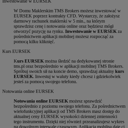
Inwestowanie w EURSEK
W Domu Maklerskim TMS Brokers możesz inwestować w
EURSEK poprzez kontrakty CFD. Wystarczy, że założysz
darmowy rachunek maklerski w 5 min., na którym
sprawdzisz cenę i notowania online oraz będziesz mógł
otworzyć pozycję na rynku.
Inwestowanie w EURSEK
za
pośrednictwem aplikacji mobilnej możesz rozpocząć za
pomocą kilku kliknięć.
Kurs EURSEK
K
urs EURSEK
można śledzić na dedykowanej stronie
tms.pl oraz bezpośrednio w aplikacji mobilnej TMS Brokers.
Spróbuj swoich sił na koncie demo, sprawdzaj aktualny
kurs
EURSEK
. Inwestuj w waluty kiedy chcesz i gdziekolwiek
jesteś za pomocą swojego telefonu.
Notowania online EURSEK
Notowania online EURSEK
możesz sprawdzić
bezpośrednio z poziomu swojego telefonu. Za pośrednictwem
wielofunkcyjnej aplikacji od TMS Brokers masz dostęp do
aktualnej ceny EURSEK wysokości dziennej zmienności
tego instrumentu. Dzięki niej również przeanalizujesz wykres
na dowolnym interwale czasowym. Aplikacja mobilna daje ci