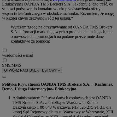
Edukacyjnej OANDA TMS Brokers S.A. i akceptuję jego treść, co
stanowi podstawę do kontaktu w celu przedstawienia oferty i
wsparcia telefonicznego w obsłudze rachunku. Rozumiem, że mogę
w każdej chwili zrezygnować z tej usługi.*
Wyrażam zgodę na otrzymywanie od OANDA TMS Brokers
S.A. informacji marketingowych o produktach i usługach, np.
o nowościach i promocjach na podane przeze mnie dane
kontaktowe za pomocą:
wiadomości e-mail
SMS/MMS
OTWÓRZ RACHUNEK TESTOWY »
Polityka Prywatności OANDA TMS Brokers S.A. – Rachunek
Demo, Usługa Informacyjno- Edukacyjna
Administratorem Państwa danych osobowych jest OANDA
TMS Brokers S.A. z siedzibą w Warszawie, Rondo
Daszyńskiego 1 00-843 Warszawa, NIP 526-275-91-31, dla
której Sąd Rejonowy dla m.st. Warszawy w Warszawie, XIII
Wydział Gospodarczy KRS prowadzi akta rejestrowe pod