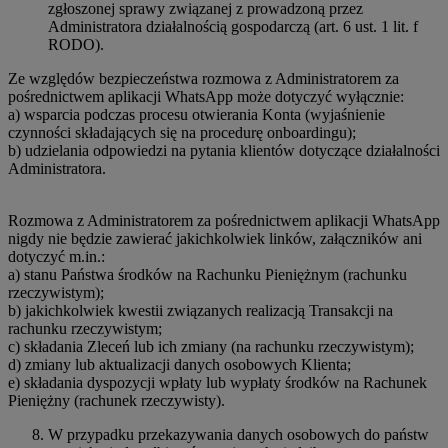
zgłoszonej sprawy związanej z prowadzoną przez
Administratora działalnością gospodarczą (art. 6 ust. 1 lit. f
RODO).
Ze względów bezpieczeństwa rozmowa z Administratorem za
pośrednictwem aplikacji WhatsApp może dotyczyć wyłącznie:
a) wsparcia podczas procesu otwierania Konta (wyjaśnienie
czynności składających się na procedurę onboardingu);
b) udzielania odpowiedzi na pytania klientów dotyczące działalności
Administratora.
Rozmowa z Administratorem za pośrednictwem aplikacji WhatsApp
nigdy nie będzie zawierać jakichkolwiek linków, załączników ani
dotyczyć m.in.:
a) stanu Państwa środków na Rachunku Pieniężnym (rachunku
rzeczywistym);
b) jakichkolwiek kwestii związanych realizacją Transakcji na
rachunku rzeczywistym;
c) składania Zleceń lub ich zmiany (na rachunku rzeczywistym);
d) zmiany lub aktualizacji danych osobowych Klienta;
e) składania dyspozycji wpłaty lub wypłaty środków na Rachunek
Pieniężny (rachunek rzeczywisty).
W przypadku przekazywania danych osobowych do państw