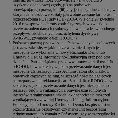
inne niż powyższe może odbywać się: (i) w oparciu o
uzyskanie dodatkowej zgody, (ii) na podstawie
obowiązującego prawa, lub (iii) gdy jest to zgodne z celem, w
którym dane osobowe zostały pierwotnie zebrane (art. 6 ust. 4
rozporządzenia PE i Rady (UE) 2016/679 z dnia 27 kwietnia
2016 r. w sprawie ochrony osób fizycznych w związku z
przetwarzaniem danych osobowych i w sprawie swobodnego
przepływu takich danych oraz uchylenia dyrektywy
95/46/WE, (zwanego dalej: „RODO”).
Podstawą prawną przetwarzania Państwa danych osobowych
jest: a. w zakresie, w jakim przetwarzanie danych jest
niezbędne do wykonania Umowy Rachunku Demo lub
Umowy o Usługę Informacyjno-Edukacyjną oraz podjęcia
działań na Pańskie żądanie przed ww. umów - art. 6 ust. 1 lit.
b RODO; b. w zakresie, w jakim przetwarzanie danych jest
niezbędne dla realizacji przez Administratora obowiązków
prawnych ciążących na nim, w szczególności polegających
na rozpatrywaniu reklamacji - art. 6 ust. 1 lit. c RODO; c. w
zakresie, w jakim przetwarzanie danych jest niezbędne do
realizacji celów wynikających z prawnie uzasadnionych
interesów Administratora, takich jak dochodzenie roszczeń
wynikających z zawartej Umowy o Usługę Informacyjno-
Edukacyjną lub Umowy Rachunku Demo, bezpieczeństwo,
przeciwdziałanie oszustwom czy marketing bezpośredni
Administratora lub kontakt z Państwem, gdy w szczególności