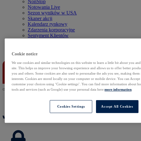
NonStop
Notowania Live
Sezon wyników w USA
Skaner akcji
Kalendarz rynkowy
Zdarzenia korporacyjne
Sentyment Klientów
Rolowania
Kontakt
Cookie notice
We use cookies and similar technologies on this website to learn a little bit about you an
site. This helps us improve your browsing experience and allows us to offer better produc
you and others. Some cookies are also used to personalise the ads you see, making them
interests. Cookies are stored locally on your computer or mobile device. You can Accept o
customise your choices using ‘Cookie settings’. You can find more information about 
tools and services (such as Google) use your personal data here:
more information
.
Cookies Settings
Accept All Cookies