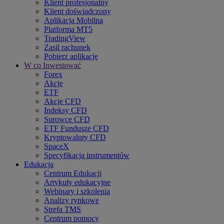
Klient profesjonalny
Klient doświadczony
Aplikacja Mobilna
Platforma MT5
TradingView
Zasil rachunek
Pobierz aplikację
W co Inwestować
Forex
Akcje
ETF
Akcje CFD
Indeksy CFD
Surowce CFD
ETF Fundusze CFD
Kryptowaluty CFD
SpaceX
Specyfikacja instrumentów
Edukacja
Centrum Edukacji
Artykuły edukacyjne
Webinary i szkolenia
Analizy rynkowe
Strefa TMS
Centrum pomocy