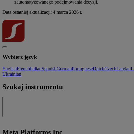
zautomatyzowanego podejmowania decyzji.
Data ostatniej aktualizacji: 4 marca 2026 r.
Wybierz język
English
French
Italian
Spanish
German
Portuguese
Dutch
Czech
Latvian
L
Ukrainian
Szukaj instrumentu
Meta Platforms Inc