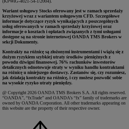
(KPWiG-4021-54-1/2004).
Wariant usługowy Stocks oferowany jest w ramach sprzedaży
krzyżowej wraz z wariantem usługowym CFD. Szczegółowe
informacje dotyczące ryzyk wynikających z poszczególnych
usług oferowanych w ramach sprzedaży krzyżowej oraz
informacje o kosztach i opłatach związanych z tymi usługami
dostępne są na stronie internetowej OANDA TMS Brokers w
sekcji Dokumenty.
Kontrakty na różnicę są złożonymi instrumentami i wiążą się z
dużym ryzykiem szybkiej utraty środków pieniężnych z
powodu dźwigni finansowej. 76% rachunków inwestorów
detalicznych odnotowuje straty w wyniku handlu kontraktami
na różnicę u niniejszego dostawcy. Zastanów się, czy rozumiesz,
jak działają kontrakty na różnicę, i czy możesz pozwolić sobie
na wysokie ryzyko utraty pieniędzy.
@ Copyright 2026 OANDA TMS Brokers S.A. All rights reserved.
“OANDA”, “fxTrade” and OANDA’s “fx” family of trademarks are
owned by OANDA Corporation. All other trademarks appearing on
this website are the property of their respective owner.