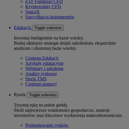
ETF Fundusze CFD
Kryptowaluty CFD
SpaceX
Specyfikacja instrumentów
Edukacja
Toggle submenu
Inwestuj inteligentnie na bazie wiedzy.
Buduj silniejsze strategie dzięki szkoleniom, eksperckim
analizom i obszernej bazie wiedzy.
Centrum Edukacji
Artykuły edukacyjne
Webinary i szkolenia
Analizy rynkowe
Strefa TMS
Centrum pomocy
Rynek
Toggle submenu
Trzymaj rękę na pulsie giełdy.
Śledź najświeższe wiadomości gospodarcze, nastroje
inwestorów oraz kluczowe wydarzenia makroekonomiczne.
Podsumowanie rynków