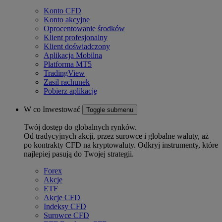
Konto CFD
Konto akcyjne
Oprocentowanie środków
Klient profesjonalny
Klient doświadczony
Aplikacja Mobilna
Platforma MT5
TradingView
Zasil rachunek
Pobierz aplikację
W co Inwestować
Toggle submenu
Twój dostęp do globalnych rynków.
Od tradycyjnych akcji, przez surowce i globalne waluty, aż
po kontrakty CFD na kryptowaluty. Odkryj instrumenty, które
najlepiej pasują do Twojej strategii.
Forex
Akcje
ETF
Akcje CFD
Indeksy CFD
Surowce CFD