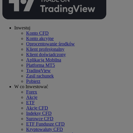
Inwestuj
Konto CFD
Konto akcyjne
Oprocentowanie środków
Klient profesjonalny
Klient doświadczony
Aplikacja Mobilna
Platforma MT5
TradingView
Zasil rachunek
Pobierz
W co Inwestować
Forex
Akcje
ETF
Akcje CFD
Indeksy CFD
Surowce CFD
ETF Fundusze CFD
Kryptowaluty CFD