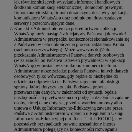
jak również służących wysyłaniu informacji handlowych
środkami komunikacji elektronicznej, doradcom prawnym,
firmom audytorskim, firmom doradczym, dostawcy aplikacji-
komunikatora WhatsApp oraz podmiotom dostarczającym
serwery i przechowującym dane.
Kontakt z Administratorem za pośrednictwem aplikacji
WhatsApp może nastąpić z inicjatywy Państwa, jak również
Administratora w przypadku konieczności skontaktowania się
z Państwem w celu dokończenia procesu zakładania Konta
(rachunku rzeczywistego). Może wówczas dojść do
przekazania Administratorowi Państwa danych osobowych
(w zależności od Państwa ustawień prywatności w aplikacji
WhatsApp) w postaci wizerunku oraz numeru telefonu.
Administrator może zażądać podania Państwa innych danych
osobowych tylko wówczas, gdy będzie to niezbędne do
udzielenia odpowiedzi na Państwa zapytanie lub obsługi
sprawy, której dotyczy kontakt. Podstawą prawną
przetwarzania danych, w zależności od sytuacji, będzie
niezbędność ich przetwarzania do podjęcia działań na żądanie
osoby, której dane dotyczą, przed zawarciem umowy albo
umowa o Usługę Informacyjno-Edukacyjną zawarta przez
Państwa z Administratorem w oparciu o Regulamin Usługi
Informacyjno-Edukacyjnej (art. 6 ust. 1 lit. b RODO), a w
pozostałych przypadkach prawnie uzasadniony interes
Administratora polegający na konieczności rozwiązania