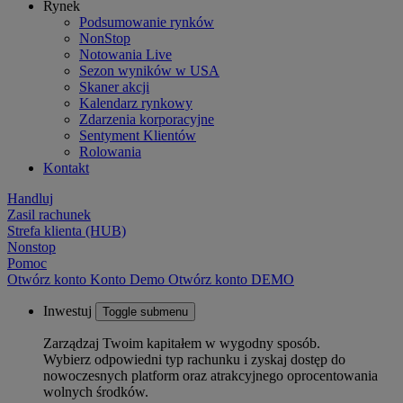
Rynek
Podsumowanie rynków
NonStop
Notowania Live
Sezon wyników w USA
Skaner akcji
Kalendarz rynkowy
Zdarzenia korporacyjne
Sentyment Klientów
Rolowania
Kontakt
Handluj
Zasil rachunek
Strefa klienta (HUB)
Nonstop
Pomoc
Otwórz konto
Konto
Demo
Otwórz konto DEMO
Inwestuj
Toggle submenu
Zarządzaj Twoim kapitałem w wygodny sposób.
Wybierz odpowiedni typ rachunku i zyskaj dostęp do
nowoczesnych platform oraz atrakcyjnego oprocentowania
wolnych środków.