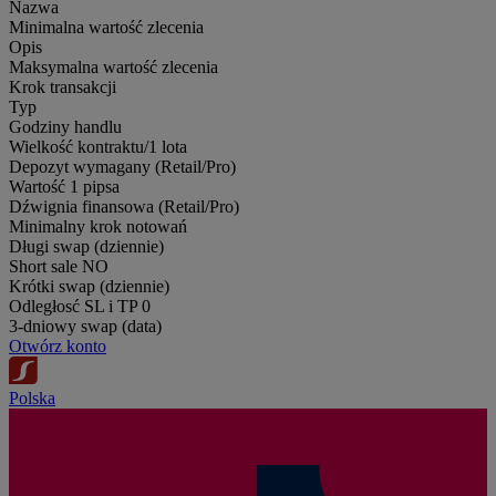
Nazwa
Minimalna wartość zlecenia
Opis
Maksymalna wartość zlecenia
Krok transakcji
Typ
Godziny handlu
Wielkość kontraktu/1 lota
Depozyt wymagany (Retail/Pro)
Wartość 1 pipsa
Dźwignia finansowa (Retail/Pro)
Minimalny krok notowań
Długi swap (dziennie)
Short sale
NO
Krótki swap (dziennie)
Odległosć SL i TP
0
3-dniowy swap (data)
Otwórz konto
Polska