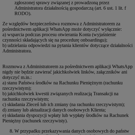
zgłoszonej sprawy związanej z prowadzoną przez
Administratora działalnością gospodarczą (art. 6 ust. 1 lit. f
RODO).
Ze względów bezpieczeństwa rozmowa z Administratorem za
pośrednictwem aplikacji WhatsApp może dotyczyć wyłącznie:
a) wsparcia podczas procesu otwierania Konta (wyjaśnienie
czynności składających się na procedurę onboardingu);
b) udzielania odpowiedzi na pytania klientów dotyczące działalności
Administratora.
Rozmowa z Administratorem za pośrednictwem aplikacji WhatsApp
nigdy nie będzie zawierać jakichkolwiek linków, załączników ani
dotyczyć m.in.:
a) stanu Państwa środków na Rachunku Pieniężnym (rachunku
rzeczywistym);
b) jakichkolwiek kwestii związanych realizacją Transakcji na
rachunku rzeczywistym;
c) składania Zleceń lub ich zmiany (na rachunku rzeczywistym);
d) zmiany lub aktualizacji danych osobowych Klienta;
e) składania dyspozycji wpłaty lub wypłaty środków na Rachunek
Pieniężny (rachunek rzeczywisty).
W przypadku przekazywania danych osobowych do państw