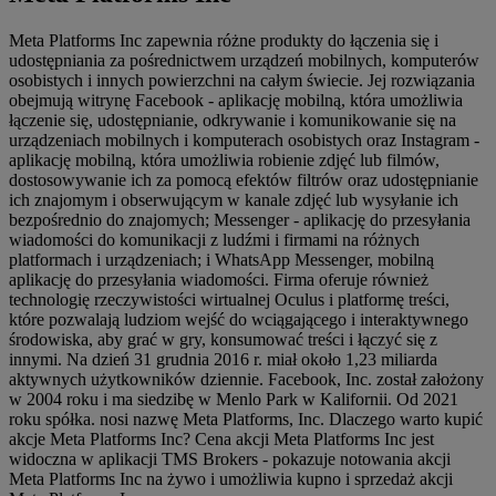
Meta Platforms Inc zapewnia różne produkty do łączenia się i
udostępniania za pośrednictwem urządzeń mobilnych, komputerów
osobistych i innych powierzchni na całym świecie. Jej rozwiązania
obejmują witrynę Facebook - aplikację mobilną, która umożliwia
łączenie się, udostępnianie, odkrywanie i komunikowanie się na
urządzeniach mobilnych i komputerach osobistych oraz Instagram -
aplikację mobilną, która umożliwia robienie zdjęć lub filmów,
dostosowywanie ich za pomocą efektów filtrów oraz udostępnianie
ich znajomym i obserwującym w kanale zdjęć lub wysyłanie ich
bezpośrednio do znajomych; Messenger - aplikację do przesyłania
wiadomości do komunikacji z ludźmi i firmami na różnych
platformach i urządzeniach; i WhatsApp Messenger, mobilną
aplikację do przesyłania wiadomości. Firma oferuje również
technologię rzeczywistości wirtualnej Oculus i platformę treści,
które pozwalają ludziom wejść do wciągającego i interaktywnego
środowiska, aby grać w gry, konsumować treści i łączyć się z
innymi. Na dzień 31 grudnia 2016 r. miał około 1,23 miliarda
aktywnych użytkowników dziennie. Facebook, Inc. został założony
w 2004 roku i ma siedzibę w Menlo Park w Kalifornii. Od 2021
roku spółka. nosi nazwę Meta Platforms, Inc. Dlaczego warto kupić
akcje Meta Platforms Inc? Cena akcji Meta Platforms Inc jest
widoczna w aplikacji TMS Brokers - pokazuje notowania akcji
Meta Platforms Inc na żywo i umożliwia kupno i sprzedaż akcji