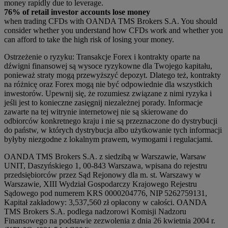
money rapidly due to leverage.
76% of retail investor accounts lose money
when trading CFDs with OANDA TMS Brokers S.A. You should
consider whether you understand how CFDs work and whether you
can afford to take the high risk of losing your money.
Ostrzeżenie o ryzyku: Transakcje Forex i kontrakty oparte na
dźwigni finansowej są wysoce ryzykowne dla Twojego kapitału,
ponieważ straty mogą przewyższyć depozyt. Dlatego też, kontrakty
na różnicę oraz Forex mogą nie być odpowiednie dla wszystkich
inwestorów. Upewnij się, że rozumiesz związane z nimi ryzyka i
jeśli jest to konieczne zasięgnij niezależnej porady. Informacje
zawarte na tej witrynie internetowej nie są skierowane do
odbiorców konkretnego kraju i nie są przeznaczone do dystrybucji
do państw, w których dystrybucja albo użytkowanie tych informacji
byłyby niezgodne z lokalnym prawem, wymogami i regulacjami.
OANDA TMS Brokers S.A. z siedzibą w Warszawie, Warsaw
UNIT, Daszyńskiego 1, 00-843 Warszawa, wpisana do rejestru
przedsiębiorców przez Sąd Rejonowy dla m. st. Warszawy w
Warszawie, XIII Wydział Gospodarczy Krajowego Rejestru
Sądowego pod numerem KRS 0000204776, NIP 5262759131,
Kapitał zakładowy: 3,537,560 zł opłacony w całości. OANDA
TMS Brokers S.A. podlega nadzorowi Komisji Nadzoru
Finansowego na podstawie zezwolenia z dnia 26 kwietnia 2004 r.