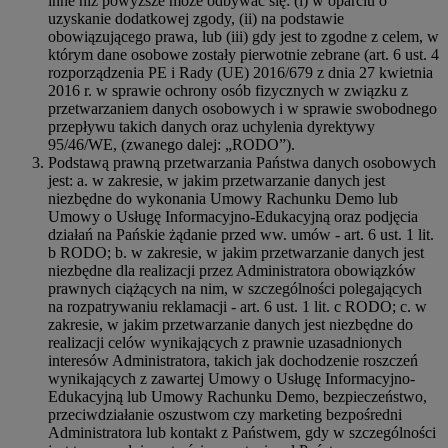
inne niż powyższe może odbywać się: (i) w oparciu o
uzyskanie dodatkowej zgody, (ii) na podstawie
obowiązującego prawa, lub (iii) gdy jest to zgodne z celem, w
którym dane osobowe zostały pierwotnie zebrane (art. 6 ust. 4
rozporządzenia PE i Rady (UE) 2016/679 z dnia 27 kwietnia
2016 r. w sprawie ochrony osób fizycznych w związku z
przetwarzaniem danych osobowych i w sprawie swobodnego
przepływu takich danych oraz uchylenia dyrektywy
95/46/WE, (zwanego dalej: „RODO”).
Podstawą prawną przetwarzania Państwa danych osobowych
jest: a. w zakresie, w jakim przetwarzanie danych jest
niezbędne do wykonania Umowy Rachunku Demo lub
Umowy o Usługę Informacyjno-Edukacyjną oraz podjęcia
działań na Pańskie żądanie przed ww. umów - art. 6 ust. 1 lit.
b RODO; b. w zakresie, w jakim przetwarzanie danych jest
niezbędne dla realizacji przez Administratora obowiązków
prawnych ciążących na nim, w szczególności polegających
na rozpatrywaniu reklamacji - art. 6 ust. 1 lit. c RODO; c. w
zakresie, w jakim przetwarzanie danych jest niezbędne do
realizacji celów wynikających z prawnie uzasadnionych
interesów Administratora, takich jak dochodzenie roszczeń
wynikających z zawartej Umowy o Usługę Informacyjno-
Edukacyjną lub Umowy Rachunku Demo, bezpieczeństwo,
przeciwdziałanie oszustwom czy marketing bezpośredni
Administratora lub kontakt z Państwem, gdy w szczególności