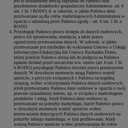
jest to uzasadnione treścią zapytania od Państwa oraz
przedmiotem działalności gospodarczej Administratora- art. 6
ust. 1 lit. f RODO; d. w zakresie, w jakim Państwa dane
przetwarzane są dla celów marketingowych Administratora w
oparciu o udzieloną przez Państwa zgodę – art. 6 ust. 1 lit. a
RODO.
Przysługuje Państwu prawo dostępu do danych osobowych,
prawo ich sprostowania, usunięcia, a także prawo
ograniczenia przetwarzania danych. W zakresie, w jakim
przetwarzanie jest niezbędne do wykonania Umowy o Usługę
Informacyjno-Edukacyjną lub Umowy Rachunku Demo,
której jesteście Państwo stroną lub do podjęcia na Państwa
żądanie działań przed zawarciem ww. umów (art. 6 ust. 1 lit.
b RODO) przysługuje Państwu również prawo przenoszenia
danych. W dowolnym momencie mogą Państwo wnieść
sprzeciw, z przyczyn związanych z Państwa szczególną
sytuacją, wobec wykorzystania Państwa danych osobowych,
jeżeli przetwarzamy Państwa dane osobowe w oparciu o swój
prawnie uzasadniony interes, np. w związku z marketingiem
produktów i usług. Jeżeli Państwa dane osobowe są
przetwarzane na potrzeby marketingu, macie Państwo prawo
w dowolnym momencie wnieść sprzeciw wobec
przetwarzania dotyczących Państwa danych osobowych na
potrzeby takiego marketingu, w tym profilowania. Jeżeli
wniosą Państwo sprzeciw wobec przetwarzania do celów