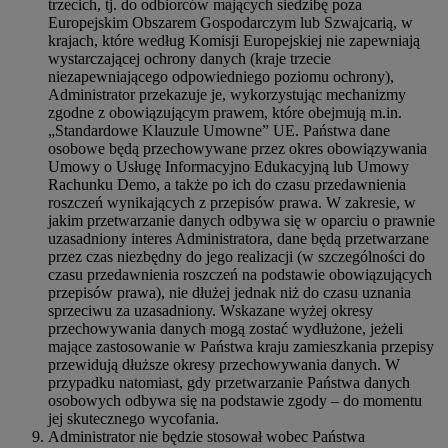
trzecich, tj. do odbiorców mających siedzibę poza
Europejskim Obszarem Gospodarczym lub Szwajcarią, w
krajach, które według Komisji Europejskiej nie zapewniają
wystarczającej ochrony danych (kraje trzecie
niezapewniającego odpowiedniego poziomu ochrony),
Administrator przekazuje je, wykorzystując mechanizmy
zgodne z obowiązującym prawem, które obejmują m.in.
„Standardowe Klauzule Umowne” UE. Państwa dane
osobowe będą przechowywane przez okres obowiązywania
Umowy o Usługę Informacyjno Edukacyjną lub Umowy
Rachunku Demo, a także po ich do czasu przedawnienia
roszczeń wynikających z przepisów prawa. W zakresie, w
jakim przetwarzanie danych odbywa się w oparciu o prawnie
uzasadniony interes Administratora, dane będą przetwarzane
przez czas niezbędny do jego realizacji (w szczególności do
czasu przedawnienia roszczeń na podstawie obowiązujących
przepisów prawa), nie dłużej jednak niż do czasu uznania
sprzeciwu za uzasadniony. Wskazane wyżej okresy
przechowywania danych mogą zostać wydłużone, jeżeli
mające zastosowanie w Państwa kraju zamieszkania przepisy
przewidują dłuższe okresy przechowywania danych. W
przypadku natomiast, gdy przetwarzanie Państwa danych
osobowych odbywa się na podstawie zgody – do momentu
jej skutecznego wycofania.
Administrator nie będzie stosował wobec Państwa