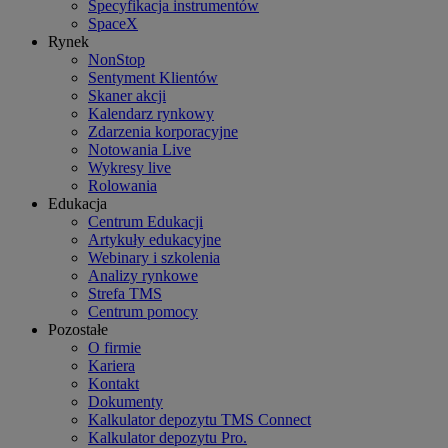
Specyfikacja instrumentów
SpaceX
Rynek
NonStop
Sentyment Klientów
Skaner akcji
Kalendarz rynkowy
Zdarzenia korporacyjne
Notowania Live
Wykresy live
Rolowania
Edukacja
Centrum Edukacji
Artykuły edukacyjne
Webinary i szkolenia
Analizy rynkowe
Strefa TMS
Centrum pomocy
Pozostałe
O firmie
Kariera
Kontakt
Dokumenty
Kalkulator depozytu TMS Connect
Kalkulator depozytu Pro.