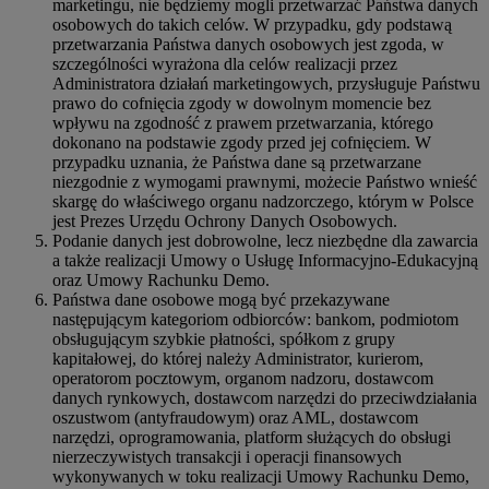
marketingu, nie będziemy mogli przetwarzać Państwa danych
osobowych do takich celów. W przypadku, gdy podstawą
przetwarzania Państwa danych osobowych jest zgoda, w
szczególności wyrażona dla celów realizacji przez
Administratora działań marketingowych, przysługuje Państwu
prawo do cofnięcia zgody w dowolnym momencie bez
wpływu na zgodność z prawem przetwarzania, którego
dokonano na podstawie zgody przed jej cofnięciem. W
przypadku uznania, że Państwa dane są przetwarzane
niezgodnie z wymogami prawnymi, możecie Państwo wnieść
skargę do właściwego organu nadzorczego, którym w Polsce
jest Prezes Urzędu Ochrony Danych Osobowych.
Podanie danych jest dobrowolne, lecz niezbędne dla zawarcia
a także realizacji Umowy o Usługę Informacyjno-Edukacyjną
oraz Umowy Rachunku Demo.
Państwa dane osobowe mogą być przekazywane
następującym kategoriom odbiorców: bankom, podmiotom
obsługującym szybkie płatności, spółkom z grupy
kapitałowej, do której należy Administrator, kurierom,
operatorom pocztowym, organom nadzoru, dostawcom
danych rynkowych, dostawcom narzędzi do przeciwdziałania
oszustwom (antyfraudowym) oraz AML, dostawcom
narzędzi, oprogramowania, platform służących do obsługi
nierzeczywistych transakcji i operacji finansowych
wykonywanych w toku realizacji Umowy Rachunku Demo,