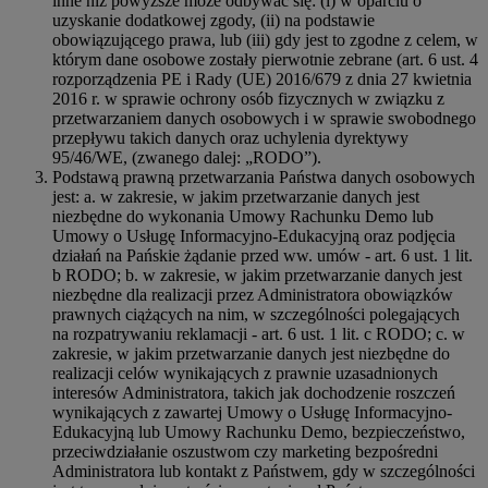
inne niż powyższe może odbywać się: (i) w oparciu o
uzyskanie dodatkowej zgody, (ii) na podstawie
obowiązującego prawa, lub (iii) gdy jest to zgodne z celem, w
którym dane osobowe zostały pierwotnie zebrane (art. 6 ust. 4
rozporządzenia PE i Rady (UE) 2016/679 z dnia 27 kwietnia
2016 r. w sprawie ochrony osób fizycznych w związku z
przetwarzaniem danych osobowych i w sprawie swobodnego
przepływu takich danych oraz uchylenia dyrektywy
95/46/WE, (zwanego dalej: „RODO”).
Podstawą prawną przetwarzania Państwa danych osobowych
jest: a. w zakresie, w jakim przetwarzanie danych jest
niezbędne do wykonania Umowy Rachunku Demo lub
Umowy o Usługę Informacyjno-Edukacyjną oraz podjęcia
działań na Pańskie żądanie przed ww. umów - art. 6 ust. 1 lit.
b RODO; b. w zakresie, w jakim przetwarzanie danych jest
niezbędne dla realizacji przez Administratora obowiązków
prawnych ciążących na nim, w szczególności polegających
na rozpatrywaniu reklamacji - art. 6 ust. 1 lit. c RODO; c. w
zakresie, w jakim przetwarzanie danych jest niezbędne do
realizacji celów wynikających z prawnie uzasadnionych
interesów Administratora, takich jak dochodzenie roszczeń
wynikających z zawartej Umowy o Usługę Informacyjno-
Edukacyjną lub Umowy Rachunku Demo, bezpieczeństwo,
przeciwdziałanie oszustwom czy marketing bezpośredni
Administratora lub kontakt z Państwem, gdy w szczególności