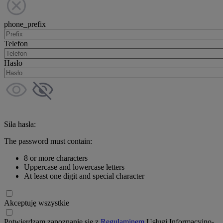
phone_prefix
Telefon
Hasło
Siła hasła:
The password must contain:
8 or more characters
Uppercase and lowercase letters
At least one digit and special character
Akceptuję wszystkie
Potwierdzam zapoznanie się z
Regulaminem
Usługi Informacyjno-