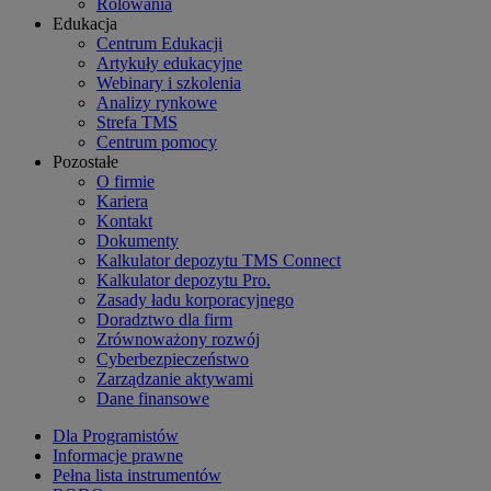
Rolowania
Edukacja
Centrum Edukacji
Artykuły edukacyjne
Webinary i szkolenia
Analizy rynkowe
Strefa TMS
Centrum pomocy
Pozostałe
O firmie
Kariera
Kontakt
Dokumenty
Kalkulator depozytu TMS Connect
Kalkulator depozytu Pro.
Zasady ładu korporacyjnego
Doradztwo dla firm
Zrównoważony rozwój
Cyberbezpieczeństwo
Zarządzanie aktywami
Dane finansowe
Dla Programistów
Informacje prawne
Pełna lista instrumentów