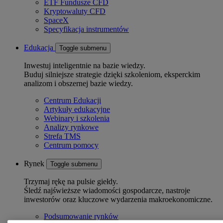
ETF Fundusze CFD
Kryptowaluty CFD
SpaceX
Specyfikacja instrumentów
Edukacja
Toggle submenu
Inwestuj inteligentnie na bazie wiedzy.
Buduj silniejsze strategie dzięki szkoleniom, eksperckim
analizom i obszernej bazie wiedzy.
Centrum Edukacji
Artykuły edukacyjne
Webinary i szkolenia
Analizy rynkowe
Strefa TMS
Centrum pomocy
Rynek
Toggle submenu
Trzymaj rękę na pulsie giełdy.
Śledź najświeższe wiadomości gospodarcze, nastroje
inwestorów oraz kluczowe wydarzenia makroekonomiczne.
Podsumowanie rynków