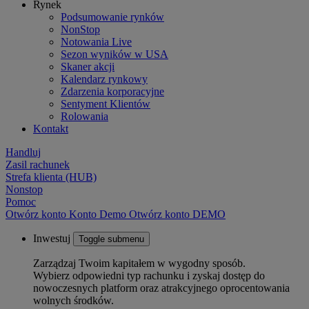
Rynek
Podsumowanie rynków
NonStop
Notowania Live
Sezon wyników w USA
Skaner akcji
Kalendarz rynkowy
Zdarzenia korporacyjne
Sentyment Klientów
Rolowania
Kontakt
Handluj
Zasil rachunek
Strefa klienta (HUB)
Nonstop
Pomoc
Otwórz konto
Konto
Demo
Otwórz konto DEMO
Inwestuj
Toggle submenu
Zarządzaj Twoim kapitałem w wygodny sposób.
Wybierz odpowiedni typ rachunku i zyskaj dostęp do
nowoczesnych platform oraz atrakcyjnego oprocentowania
wolnych środków.