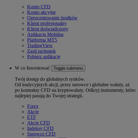
Konto CFD
Konto akcyjne
Oprocentowanie środków
Klient profesjonalny
Klient doświadczony
Aplikacja Mobilna
Platforma MT5
TradingView
Zasil rachunek
Pobierz aplikację
W co Inwestować
Toggle submenu
Twój dostęp do globalnych rynków.
Od tradycyjnych akcji, przez surowce i globalne waluty, aż
po kontrakty CFD na kryptowaluty. Odkryj instrumenty, które
najlepiej pasują do Twojej strategii.
Forex
Akcje
ETF
Akcje CFD
Indeksy CFD
Surowce CFD