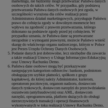
marketingu, nie będziemy mogli przetwarzać Państwa danych
osobowych do takich celów. W przypadku, gdy podstawą
przetwarzania Państwa danych osobowych jest zgoda, w
szczególności wyrażona dla celów realizacji przez
Administratora działań marketingowych, przysługuje Państwu
prawo do cofnięcia zgody w dowolnym momencie bez
wpływu na zgodność z prawem przetwarzania, którego
dokonano na podstawie zgody przed jej cofnięciem. W
przypadku uznania, że Państwa dane są przetwarzane
niezgodnie z wymogami prawnymi, możecie Państwo wnieść
skargę do właściwego organu nadzorczego, którym w Polsce
jest Prezes Urzędu Ochrony Danych Osobowych.
Podanie danych jest dobrowolne, lecz niezbędne dla zawarcia
a także realizacji Umowy o Usługę Informacyjno-Edukacyjną
oraz Umowy Rachunku Demo.
Państwa dane osobowe mogą być przekazywane
następującym kategoriom odbiorców: bankom, podmiotom
obsługującym szybkie płatności, spółkom z grupy
kapitałowej, do której należy Administrator, kurierom,
operatorom pocztowym, organom nadzoru, dostawcom
danych rynkowych, dostawcom narzędzi do przeciwdziałania
oszustwom (antyfraudowym) oraz AML, dostawcom
narzędzi, oprogramowania, platform służących do obsługi
nierzeczywistych transakcji i operacji finansowych
wykonywanych w toku realizacji Umowy Rachunku Demo,