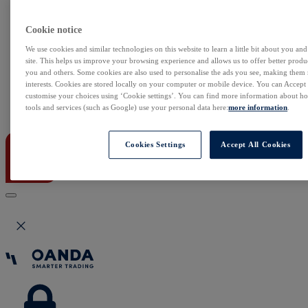
NonStop
Notowania Live
Sezon wyników w USA
Cookie notice
Skaner akcji
We use cookies and similar technologies on this website to learn a little bit about you an
Kalendarz rynkowy
site. This helps us improve your browsing experience and allows us to offer better produc
Zdarzenia korporacyjne
you and others. Some cookies are also used to personalise the ads you see, making them
Sentyment Klientów
interests. Cookies are stored locally on your computer or mobile device. You can Accept o
Rolowania
customise your choices using ‘Cookie settings’. You can find more information about 
tools and services (such as Google) use your personal data here:
more information
.
Kontakt
Cookies Settings
Accept All Cookies