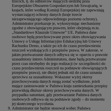
trzecich, tj. do odbiorców mających siedzibę poza
Europejskim Obszarem Gospodarczym lub Szwajcarią, w
krajach, które według Komisji Europejskiej nie zapewniają
wystarczającej ochrony danych (kraje trzecie
niezapewniającego odpowiedniego poziomu ochrony),
Administrator przekazuje je, wykorzystując mechanizmy
zgodne z obowiązującym prawem, które obejmują m.in.
„Standardowe Klauzule Umowne” UE. Państwa dane
osobowe będą przechowywane przez okres obowiązywania
Umowy o Usługę Informacyjno Edukacyjną lub Umowy
Rachunku Demo, a także po ich do czasu przedawnienia
roszczeń wynikających z przepisów prawa. W zakresie, w
jakim przetwarzanie danych odbywa się w oparciu o prawnie
uzasadniony interes Administratora, dane będą przetwarzane
przez czas niezbędny do jego realizacji (w szczególności do
czasu przedawnienia roszczeń na podstawie obowiązujących
przepisów prawa), nie dłużej jednak niż do czasu uznania
sprzeciwu za uzasadniony. Wskazane wyżej okresy
przechowywania danych mogą zostać wydłużone, jeżeli
mające zastosowanie w Państwa kraju zamieszkania przepisy
przewidują dłuższe okresy przechowywania danych. W
przypadku natomiast, gdy przetwarzanie Państwa danych
osobowych odbywa się na podstawie zgody – do momentu
jej skutecznego wycofania.
Administrator nie będzie stosował wobec Państwa