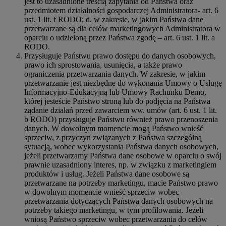
jest to uzasadnione treścią zapytania od Państwa oraz
przedmiotem działalności gospodarczej Administratora- art. 6
ust. 1 lit. f RODO; d. w zakresie, w jakim Państwa dane
przetwarzane są dla celów marketingowych Administratora w
oparciu o udzieloną przez Państwa zgodę – art. 6 ust. 1 lit. a
RODO.
Przysługuje Państwu prawo dostępu do danych osobowych,
prawo ich sprostowania, usunięcia, a także prawo
ograniczenia przetwarzania danych. W zakresie, w jakim
przetwarzanie jest niezbędne do wykonania Umowy o Usługę
Informacyjno-Edukacyjną lub Umowy Rachunku Demo,
której jesteście Państwo stroną lub do podjęcia na Państwa
żądanie działań przed zawarciem ww. umów (art. 6 ust. 1 lit.
b RODO) przysługuje Państwu również prawo przenoszenia
danych. W dowolnym momencie mogą Państwo wnieść
sprzeciw, z przyczyn związanych z Państwa szczególną
sytuacją, wobec wykorzystania Państwa danych osobowych,
jeżeli przetwarzamy Państwa dane osobowe w oparciu o swój
prawnie uzasadniony interes, np. w związku z marketingiem
produktów i usług. Jeżeli Państwa dane osobowe są
przetwarzane na potrzeby marketingu, macie Państwo prawo
w dowolnym momencie wnieść sprzeciw wobec
przetwarzania dotyczących Państwa danych osobowych na
potrzeby takiego marketingu, w tym profilowania. Jeżeli
wniosą Państwo sprzeciw wobec przetwarzania do celów