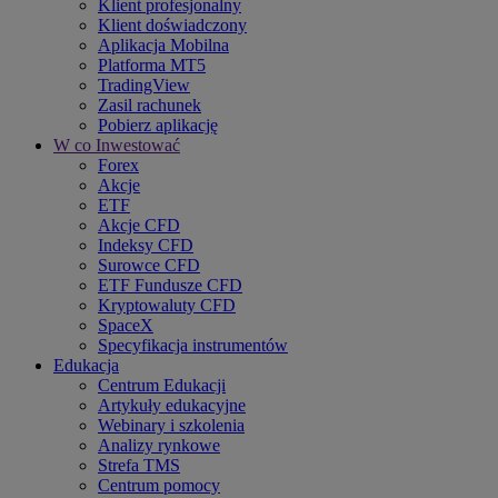
Klient profesjonalny
Klient doświadczony
Aplikacja Mobilna
Platforma MT5
TradingView
Zasil rachunek
Pobierz aplikację
W co Inwestować
Forex
Akcje
ETF
Akcje CFD
Indeksy CFD
Surowce CFD
ETF Fundusze CFD
Kryptowaluty CFD
SpaceX
Specyfikacja instrumentów
Edukacja
Centrum Edukacji
Artykuły edukacyjne
Webinary i szkolenia
Analizy rynkowe
Strefa TMS
Centrum pomocy