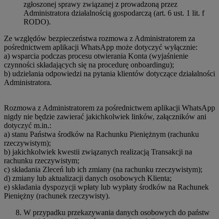
zgłoszonej sprawy związanej z prowadzoną przez
Administratora działalnością gospodarczą (art. 6 ust. 1 lit. f
RODO).
Ze względów bezpieczeństwa rozmowa z Administratorem za
pośrednictwem aplikacji WhatsApp może dotyczyć wyłącznie:
a) wsparcia podczas procesu otwierania Konta (wyjaśnienie
czynności składających się na procedurę onboardingu);
b) udzielania odpowiedzi na pytania klientów dotyczące działalności
Administratora.
Rozmowa z Administratorem za pośrednictwem aplikacji WhatsApp
nigdy nie będzie zawierać jakichkolwiek linków, załączników ani
dotyczyć m.in.:
a) stanu Państwa środków na Rachunku Pieniężnym (rachunku
rzeczywistym);
b) jakichkolwiek kwestii związanych realizacją Transakcji na
rachunku rzeczywistym;
c) składania Zleceń lub ich zmiany (na rachunku rzeczywistym);
d) zmiany lub aktualizacji danych osobowych Klienta;
e) składania dyspozycji wpłaty lub wypłaty środków na Rachunek
Pieniężny (rachunek rzeczywisty).
W przypadku przekazywania danych osobowych do państw