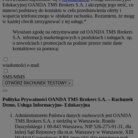
Edukacyjnej OANDA TMS Brokers S.A. i akceptuję jego treść, co
stanowi podstawę do kontaktu w celu przedstawienia oferty i
wsparcia telefonicznego w obsłudze rachunku. Rozumiem, że mogę
w każdej chwili zrezygnować z tej usługi.*
Wyrażam zgodę na otrzymywanie od OANDA TMS Brokers
S.A. informacji marketingowych o produktach i usługach, np.
o nowościach i promocjach na podane przeze mnie dane
kontaktowe za pomocą:
wiadomości e-mail
SMS/MMS
OTWÓRZ RACHUNEK TESTOWY »
Polityka Prywatności OANDA TMS Brokers S.A. – Rachunek
Demo, Usługa Informacyjno- Edukacyjna
Administratorem Państwa danych osobowych jest OANDA
TMS Brokers S.A. z siedzibą w Warszawie, Rondo
Daszyńskiego 1 00-843 Warszawa, NIP 526-275-91-31, dla
której Sąd Rejonowy dla m.st. Warszawy w Warszawie, XIII
Wydział Gospodarczy KRS prowadzi akta rejestrowe pod