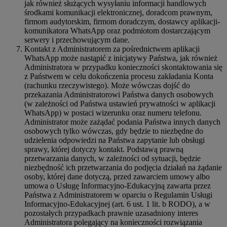
jak również służących wysyłaniu informacji handlowych
środkami komunikacji elektronicznej, doradcom prawnym,
firmom audytorskim, firmom doradczym, dostawcy aplikacji-
komunikatora WhatsApp oraz podmiotom dostarczającym
serwery i przechowującym dane.
Kontakt z Administratorem za pośrednictwem aplikacji
WhatsApp może nastąpić z inicjatywy Państwa, jak również
Administratora w przypadku konieczności skontaktowania się
z Państwem w celu dokończenia procesu zakładania Konta
(rachunku rzeczywistego). Może wówczas dojść do
przekazania Administratorowi Państwa danych osobowych
(w zależności od Państwa ustawień prywatności w aplikacji
WhatsApp) w postaci wizerunku oraz numeru telefonu.
Administrator może zażądać podania Państwa innych danych
osobowych tylko wówczas, gdy będzie to niezbędne do
udzielenia odpowiedzi na Państwa zapytanie lub obsługi
sprawy, której dotyczy kontakt. Podstawą prawną
przetwarzania danych, w zależności od sytuacji, będzie
niezbędność ich przetwarzania do podjęcia działań na żądanie
osoby, której dane dotyczą, przed zawarciem umowy albo
umowa o Usługę Informacyjno-Edukacyjną zawarta przez
Państwa z Administratorem w oparciu o Regulamin Usługi
Informacyjno-Edukacyjnej (art. 6 ust. 1 lit. b RODO), a w
pozostałych przypadkach prawnie uzasadniony interes
Administratora polegający na konieczności rozwiązania