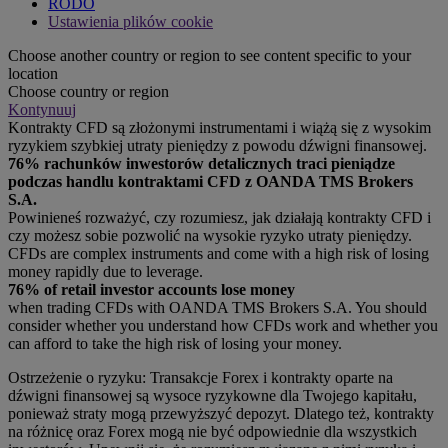
RODO
Ustawienia plików cookie
Choose another country or region to see content specific to your
location
Choose country or region
Kontynuuj
Kontrakty CFD są złożonymi instrumentami i wiążą się z wysokim
ryzykiem szybkiej utraty pieniędzy z powodu dźwigni finansowej.
76% rachunków inwestorów detalicznych traci pieniądze
podczas handlu kontraktami CFD z OANDA TMS Brokers
S.A.
Powinieneś rozważyć, czy rozumiesz, jak działają kontrakty CFD i
czy możesz sobie pozwolić na wysokie ryzyko utraty pieniędzy.
CFDs are complex instruments and come with a high risk of losing
money rapidly due to leverage.
76% of retail investor accounts lose money
when trading CFDs with OANDA TMS Brokers S.A. You should
consider whether you understand how CFDs work and whether you
can afford to take the high risk of losing your money.
Ostrzeżenie o ryzyku: Transakcje Forex i kontrakty oparte na
dźwigni finansowej są wysoce ryzykowne dla Twojego kapitału,
ponieważ straty mogą przewyższyć depozyt. Dlatego też, kontrakty
na różnicę oraz Forex mogą nie być odpowiednie dla wszystkich