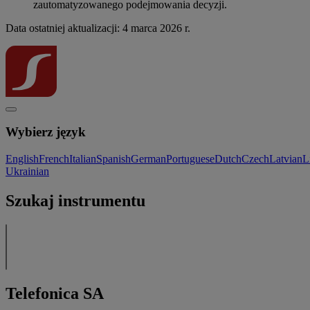
zautomatyzowanego podejmowania decyzji.
Data ostatniej aktualizacji: 4 marca 2026 r.
Wybierz język
English
French
Italian
Spanish
German
Portuguese
Dutch
Czech
Latvian
L
Ukrainian
Szukaj instrumentu
Telefonica SA