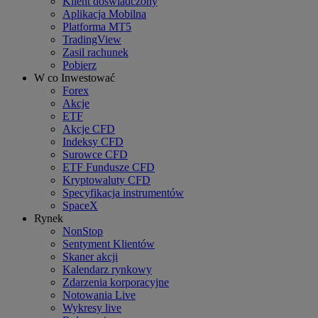
Klient doświadczony
Aplikacja Mobilna
Platforma MT5
TradingView
Zasil rachunek
Pobierz
W co Inwestować
Forex
Akcje
ETF
Akcje CFD
Indeksy CFD
Surowce CFD
ETF Fundusze CFD
Kryptowaluty CFD
Specyfikacja instrumentów
SpaceX
Rynek
NonStop
Sentyment Klientów
Skaner akcji
Kalendarz rynkowy
Zdarzenia korporacyjne
Notowania Live
Wykresy live