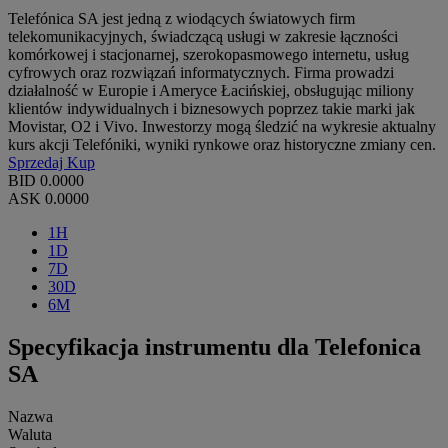
Telefónica SA jest jedną z wiodących światowych firm
telekomunikacyjnych, świadczącą usługi w zakresie łączności
komórkowej i stacjonarnej, szerokopasmowego internetu, usług
cyfrowych oraz rozwiązań informatycznych. Firma prowadzi
działalność w Europie i Ameryce Łacińskiej, obsługując miliony
klientów indywidualnych i biznesowych poprzez takie marki jak
Movistar, O2 i Vivo. Inwestorzy mogą śledzić na wykresie aktualny
kurs akcji Telefóniki, wyniki rynkowe oraz historyczne zmiany cen.
Sprzedaj
Kup
BID
0.0000
ASK
0.0000
1H
1D
7D
30D
6M
Specyfikacja instrumentu dla Telefonica
SA
Nazwa
Waluta