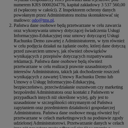
numerem KRS 0000204776, kapitał zakładowy 3 537 560,00
zł (wpłacony w całości). Z Inspektorem ochrony danych
powołanym przez Administratora można skontaktować się
mailowo:
odo@tms.pl
.
Państwa dane osobowe będą przetwarzane w celu zawarcia
oraz wykonywania umowy dotyczącej świadczenia Usługi
Informacyjno-Edukacyjnej oraz umowy dotyczącej Usługi
Rachunku Demo zawartej z Administratorem, w tym również
w celu podjęcia działań na żądanie osoby, której dane dotyczą
przed zawarciem umowy, jak również obowiązków
wynikających z przepisów dotyczących rozpatrywania
reklamacji. Państwa dane osobowe będą również
przetwarzane w celu realizacji prawnie uzasadnionych
interesów Administratora, takich jak dochodzenie roszczeń
wynikających z zawartej Umowy Rachunku Demo lub
Umowy o Usługę Informacyjno-Edukacyjną,
bezpieczeństwo, przeciwdziałanie oszustwom czy marketing
bezpośredni Administratora oraz kontakt z Państwem w
przypadkach innych niż określone wyżej, gdy jest to
uzasadnione w szczególności otrzymanym od Państwa
zapytaniem oraz przedmiotem działalności gospodarczej
Administratora. Państwa dane osobowe mogą również być
przetwarzane w celach marketingowych na podstawie zgody
udzielonej Administratorowi. Przetwarzanie danych w celach