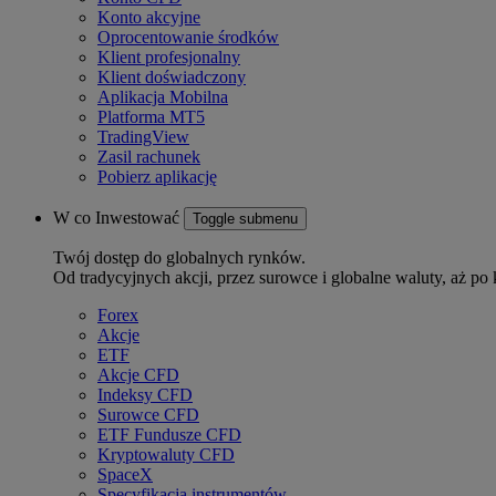
Konto akcyjne
Oprocentowanie środków
Klient profesjonalny
Klient doświadczony
Aplikacja Mobilna
Platforma MT5
TradingView
Zasil rachunek
Pobierz aplikację
W co Inwestować
Toggle submenu
Twój dostęp do globalnych rynków.
Od tradycyjnych akcji, przez surowce i globalne waluty, aż po 
Forex
Akcje
ETF
Akcje CFD
Indeksy CFD
Surowce CFD
ETF Fundusze CFD
Kryptowaluty CFD
SpaceX
Specyfikacja instrumentów