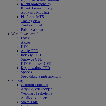
Klient profesjonalny
Klient doświadczony
Aplikacja Mobilna
Platforma MT5
TradingView
Zasil rachunek
Pobierz aplikację
W co Inwestować
Forex
Akcje
ETF
Akcje CFD
Indeksy CFD
Surowce CFD
ETF Fundusze CFD
Kryptowaluty CFD
SpaceX
Specyfikacja instrumentów
Edukacja
Centrum Edukacji
Artykuły edukacyjne
Webinary i szkolenia
Analizy rynkowe
Strefa TMS