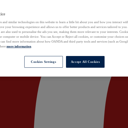
ice
 and similar technologies on this website to learn a little bit about you and how you interact with
ove your browsing experience and allows us to offer better products and services tailored to you 
are also used to personalise the ads you see, making them more relevant to your interests. Cookie
ur computer or mobile device. You can Accept or Reject all cookies, or customise your choices u
u can find more information about how OANDA and third party tools and services (such as Googl
 here:
more information
.
Cookies Settings
Accept All Cookies