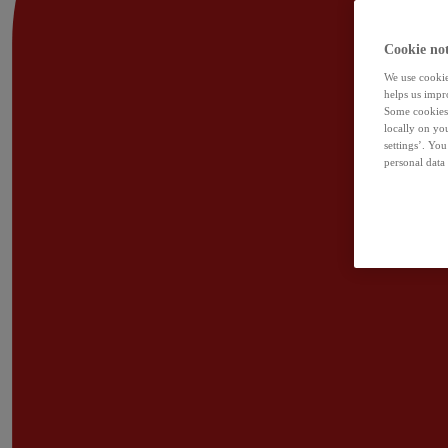
Cookie not
We use cookies
helps us impr
Some cookies 
locally on yo
settings’. Yo
personal data