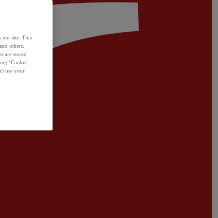
 our site. This
and others.
s are stored
sing ‘Cookie
e) use your