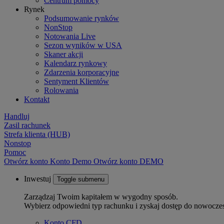
Centrum pomocy
Rynek
Podsumowanie rynków
NonStop
Notowania Live
Sezon wyników w USA
Skaner akcji
Kalendarz rynkowy
Zdarzenia korporacyjne
Sentyment Klientów
Rolowania
Kontakt
Handluj
Zasil rachunek
Strefa klienta (HUB)
Nonstop
Pomoc
Otwórz konto
Konto
Demo
Otwórz konto DEMO
Inwestuj
Toggle submenu
Zarządzaj Twoim kapitałem w wygodny sposób.
Wybierz odpowiedni typ rachunku i zyskaj dostęp do nowocze
Konto CFD