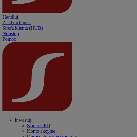
Handluj
Zasil rachunek
Strefa klienta (HUB)
Nonstop
Pomoc
Inwestuj
Konto CFD
Konto akcyjne
Oprocentowanie środków