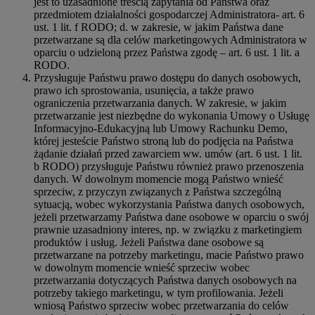
jest to uzasadnione treścią zapytania od Państwa oraz
przedmiotem działalności gospodarczej Administratora- art. 6
ust. 1 lit. f RODO; d. w zakresie, w jakim Państwa dane
przetwarzane są dla celów marketingowych Administratora w
oparciu o udzieloną przez Państwa zgodę – art. 6 ust. 1 lit. a
RODO.
Przysługuje Państwu prawo dostępu do danych osobowych,
prawo ich sprostowania, usunięcia, a także prawo
ograniczenia przetwarzania danych. W zakresie, w jakim
przetwarzanie jest niezbędne do wykonania Umowy o Usługę
Informacyjno-Edukacyjną lub Umowy Rachunku Demo,
której jesteście Państwo stroną lub do podjęcia na Państwa
żądanie działań przed zawarciem ww. umów (art. 6 ust. 1 lit.
b RODO) przysługuje Państwu również prawo przenoszenia
danych. W dowolnym momencie mogą Państwo wnieść
sprzeciw, z przyczyn związanych z Państwa szczególną
sytuacją, wobec wykorzystania Państwa danych osobowych,
jeżeli przetwarzamy Państwa dane osobowe w oparciu o swój
prawnie uzasadniony interes, np. w związku z marketingiem
produktów i usług. Jeżeli Państwa dane osobowe są
przetwarzane na potrzeby marketingu, macie Państwo prawo
w dowolnym momencie wnieść sprzeciw wobec
przetwarzania dotyczących Państwa danych osobowych na
potrzeby takiego marketingu, w tym profilowania. Jeżeli
wniosą Państwo sprzeciw wobec przetwarzania do celów