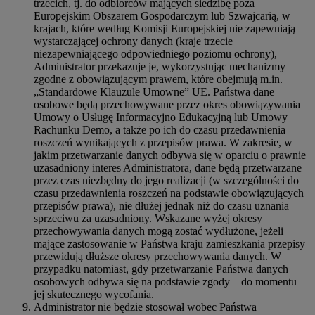
trzecich, tj. do odbiorców mających siedzibę poza
Europejskim Obszarem Gospodarczym lub Szwajcarią, w
krajach, które według Komisji Europejskiej nie zapewniają
wystarczającej ochrony danych (kraje trzecie
niezapewniającego odpowiedniego poziomu ochrony),
Administrator przekazuje je, wykorzystując mechanizmy
zgodne z obowiązującym prawem, które obejmują m.in.
„Standardowe Klauzule Umowne” UE. Państwa dane
osobowe będą przechowywane przez okres obowiązywania
Umowy o Usługę Informacyjno Edukacyjną lub Umowy
Rachunku Demo, a także po ich do czasu przedawnienia
roszczeń wynikających z przepisów prawa. W zakresie, w
jakim przetwarzanie danych odbywa się w oparciu o prawnie
uzasadniony interes Administratora, dane będą przetwarzane
przez czas niezbędny do jego realizacji (w szczególności do
czasu przedawnienia roszczeń na podstawie obowiązujących
przepisów prawa), nie dłużej jednak niż do czasu uznania
sprzeciwu za uzasadniony. Wskazane wyżej okresy
przechowywania danych mogą zostać wydłużone, jeżeli
mające zastosowanie w Państwa kraju zamieszkania przepisy
przewidują dłuższe okresy przechowywania danych. W
przypadku natomiast, gdy przetwarzanie Państwa danych
osobowych odbywa się na podstawie zgody – do momentu
jej skutecznego wycofania.
Administrator nie będzie stosował wobec Państwa