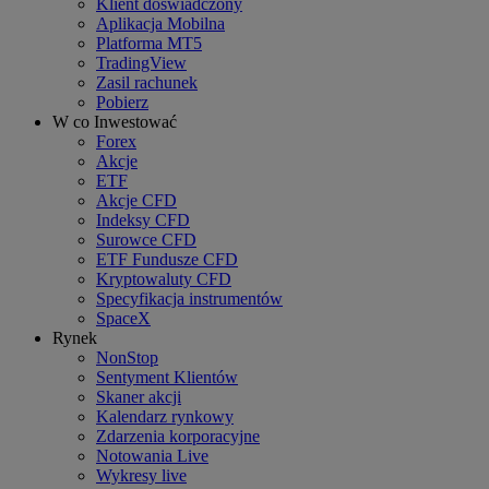
Klient doświadczony
Aplikacja Mobilna
Platforma MT5
TradingView
Zasil rachunek
Pobierz
W co Inwestować
Forex
Akcje
ETF
Akcje CFD
Indeksy CFD
Surowce CFD
ETF Fundusze CFD
Kryptowaluty CFD
Specyfikacja instrumentów
SpaceX
Rynek
NonStop
Sentyment Klientów
Skaner akcji
Kalendarz rynkowy
Zdarzenia korporacyjne
Notowania Live
Wykresy live