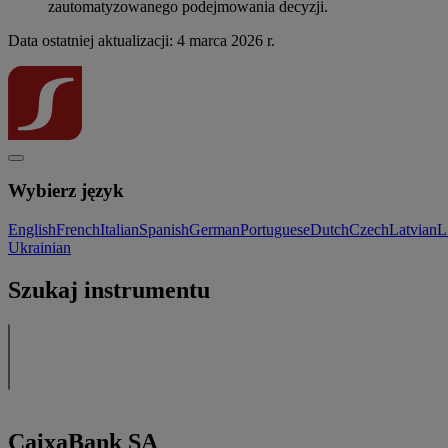
zautomatyzowanego podejmowania decyzji.
Data ostatniej aktualizacji: 4 marca 2026 r.
Wybierz język
English
French
Italian
Spanish
German
Portuguese
Dutch
Czech
Latvian
L
Ukrainian
Szukaj instrumentu
CaixaBank SA