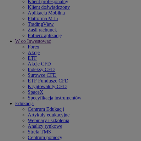
Klient profesjonalny
Klient doświadczony
Aplikacja Mobilna
Platforma MT5
TradingView
Zasil rachunek
Pobierz aplikację
W co Inwestować
Forex
Akcje
ETF
Akcje CFD
Indeksy CFD
Surowce CFD
ETF Fundusze CFD
Kryptowaluty CFD
SpaceX
Specyfikacja instrumentów
Edukacja
Centrum Edukacji
Artykuły edukacyjne
Webinary i szkolenia
Analizy rynkowe
Strefa TMS
Centrum pomocy