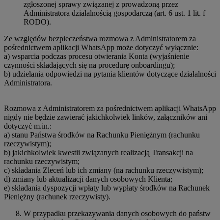
zgłoszonej sprawy związanej z prowadzoną przez
Administratora działalnością gospodarczą (art. 6 ust. 1 lit. f
RODO).
Ze względów bezpieczeństwa rozmowa z Administratorem za
pośrednictwem aplikacji WhatsApp może dotyczyć wyłącznie:
a) wsparcia podczas procesu otwierania Konta (wyjaśnienie
czynności składających się na procedurę onboardingu);
b) udzielania odpowiedzi na pytania klientów dotyczące działalności
Administratora.
Rozmowa z Administratorem za pośrednictwem aplikacji WhatsApp
nigdy nie będzie zawierać jakichkolwiek linków, załączników ani
dotyczyć m.in.:
a) stanu Państwa środków na Rachunku Pieniężnym (rachunku
rzeczywistym);
b) jakichkolwiek kwestii związanych realizacją Transakcji na
rachunku rzeczywistym;
c) składania Zleceń lub ich zmiany (na rachunku rzeczywistym);
d) zmiany lub aktualizacji danych osobowych Klienta;
e) składania dyspozycji wpłaty lub wypłaty środków na Rachunek
Pieniężny (rachunek rzeczywisty).
W przypadku przekazywania danych osobowych do państw