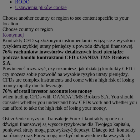
RODO
Ustawienia plików cookie
Choose another country or region to see content specific to your
location
Choose country or region
Kontynuuj
Kontrakty CFD są złożonymi instrumentami i wiążą się z wysokim
ryzykiem szybkiej utraty pieniędzy z powodu dźwigni finansowej.
76% rachunków inwestorów detalicznych traci pieniądze
podczas handlu kontraktami CFD z OANDA TMS Brokers
S.A.
Powinieneś rozważyć, czy rozumiesz, jak działają kontrakty CFD i
czy możesz sobie pozwolić na wysokie ryzyko utraty pieniędzy.
CFDs are complex instruments and come with a high risk of losing
money rapidly due to leverage.
76% of retail investor accounts lose money
when trading CFDs with OANDA TMS Brokers S.A. You should
consider whether you understand how CFDs work and whether you
can afford to take the high risk of losing your money.
Ostrzeżenie o ryzyku: Transakcje Forex i kontrakty oparte na
dźwigni finansowej są wysoce ryzykowne dla Twojego kapitału,
ponieważ straty mogą przewyższyć depozyt. Dlatego też, kontrakty
na różnicę oraz Forex mogą nie być odpowiednie dla wszystkich