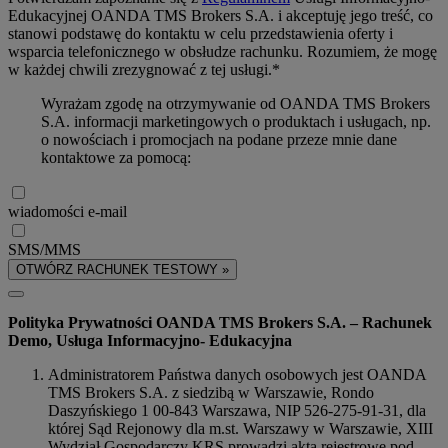
Edukacyjnej OANDA TMS Brokers S.A. i akceptuję jego treść, co
stanowi podstawę do kontaktu w celu przedstawienia oferty i
wsparcia telefonicznego w obsłudze rachunku. Rozumiem, że mogę
w każdej chwili zrezygnować z tej usługi.*
Wyrażam zgodę na otrzymywanie od OANDA TMS Brokers
S.A. informacji marketingowych o produktach i usługach, np.
o nowościach i promocjach na podane przeze mnie dane
kontaktowe za pomocą:
wiadomości e-mail
SMS/MMS
OTWÓRZ RACHUNEK TESTOWY »
Polityka Prywatności OANDA TMS Brokers S.A. – Rachunek
Demo, Usługa Informacyjno- Edukacyjna
Administratorem Państwa danych osobowych jest OANDA
TMS Brokers S.A. z siedzibą w Warszawie, Rondo
Daszyńskiego 1 00-843 Warszawa, NIP 526-275-91-31, dla
której Sąd Rejonowy dla m.st. Warszawy w Warszawie, XIII
Wydział Gospodarczy KRS prowadzi akta rejestrowe pod