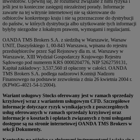
inwestorów. Upewnij się, że rozumiesz związane z nimi ryzyka i
jeśli jest to konieczne zasięgnij niezależnej porady. Informacje
zawarte na tej witrynie internetowej nie są skierowane do
odbiorców konkretnego kraju i nie są przeznaczone do dystrybucji
do państw, w których dystrybucja albo użytkowanie tych informacji
byłyby niezgodne z lokalnym prawem, wymogami i regulacjami.
OANDA TMS Brokers S.A. z siedzibą w Warszawie, Warsaw
UNIT, Daszyńskiego 1, 00-843 Warszawa, wpisana do rejestru
przedsiębiorców przez Sąd Rejonowy dla m. st. Warszawy w
Warszawie, XIII Wydział Gospodarczy Krajowego Rejestru
Sądowego pod numerem KRS 0000204776, NIP 5262759131,
Kapitał zakładowy: 3,537,560 zł opłacony w całości. OANDA
TMS Brokers S.A. podlega nadzorowi Komisji Nadzoru
Finansowego na podstawie zezwolenia z dnia 26 kwietnia 2004 r.
(KPWiG-4021-54-1/2004).
Wariant usługowy Stocks oferowany jest w ramach sprzedaży
krzyżowej wraz z wariantem usługowym CFD. Szczegółowe
informacje dotyczące ryzyk wynikających z poszczególnych
usług oferowanych w ramach sprzedaży krzyżowej oraz
informacje o kosztach i opłatach związanych z tymi usługami
dostępne są na stronie internetowej OANDA TMS Brokers w
sekcji Dokumenty.
Kontrakty na różnicę są złożonymi instrumentami i wiążą się z