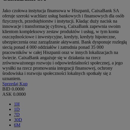
Jako czołowa instytucja finansowa w Hiszpanii, CaixaBank SA
oferuje szeroki wachlarz usług bankowych i finansowych dla osób
fizycznych, przedsiębiorstw i instytucji. Kładąc duży nacisk na
innowacje i transformację cyfrową, CaixaBank zapewnia swoim
klientom kompleksowy zestaw produktów i usług, w tym konta
oszczędnościowe i inwestycyjne, kredyty, kredyty hipoteczne,
ubezpieczenia oraz zarządzanie aktywami. Bank dysponuje rozległą
siecią ponad 4 000 oddziałów i zatrudnia ponad 35 000
pracowników w całej Hiszpanii oraz w innych lokalizacjach na
świecie. CaixaBank angażuje się w działania na rzecz
zrównoważonego rozwoju i odpowiedzialności społecznej, a jego
wysiłki na rzecz promowania integracji finansowej, ochrony
środowiska i rozwoju społeczności lokalnych spotkały się z
uznaniem.
Sprzedaj
Kup
BID
0.0000
ASK
0.0000
1H
1D
7D
30D
6M