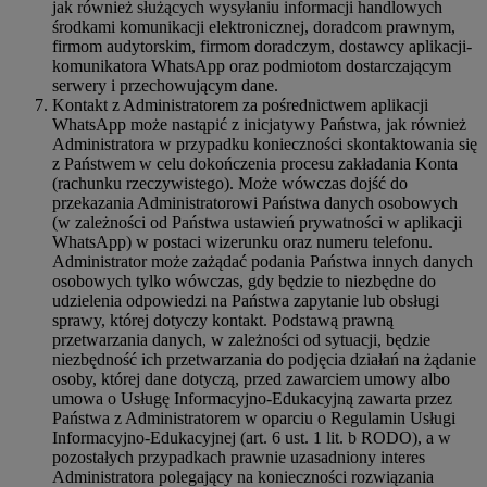
jak również służących wysyłaniu informacji handlowych
środkami komunikacji elektronicznej, doradcom prawnym,
firmom audytorskim, firmom doradczym, dostawcy aplikacji-
komunikatora WhatsApp oraz podmiotom dostarczającym
serwery i przechowującym dane.
Kontakt z Administratorem za pośrednictwem aplikacji
WhatsApp może nastąpić z inicjatywy Państwa, jak również
Administratora w przypadku konieczności skontaktowania się
z Państwem w celu dokończenia procesu zakładania Konta
(rachunku rzeczywistego). Może wówczas dojść do
przekazania Administratorowi Państwa danych osobowych
(w zależności od Państwa ustawień prywatności w aplikacji
WhatsApp) w postaci wizerunku oraz numeru telefonu.
Administrator może zażądać podania Państwa innych danych
osobowych tylko wówczas, gdy będzie to niezbędne do
udzielenia odpowiedzi na Państwa zapytanie lub obsługi
sprawy, której dotyczy kontakt. Podstawą prawną
przetwarzania danych, w zależności od sytuacji, będzie
niezbędność ich przetwarzania do podjęcia działań na żądanie
osoby, której dane dotyczą, przed zawarciem umowy albo
umowa o Usługę Informacyjno-Edukacyjną zawarta przez
Państwa z Administratorem w oparciu o Regulamin Usługi
Informacyjno-Edukacyjnej (art. 6 ust. 1 lit. b RODO), a w
pozostałych przypadkach prawnie uzasadniony interes
Administratora polegający na konieczności rozwiązania