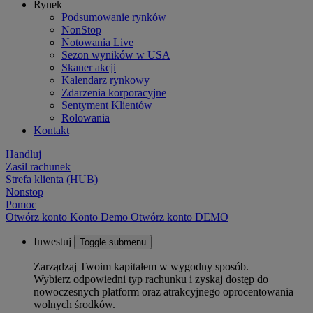
Rynek
Podsumowanie rynków
NonStop
Notowania Live
Sezon wyników w USA
Skaner akcji
Kalendarz rynkowy
Zdarzenia korporacyjne
Sentyment Klientów
Rolowania
Kontakt
Handluj
Zasil rachunek
Strefa klienta (HUB)
Nonstop
Pomoc
Otwórz konto
Konto
Demo
Otwórz konto DEMO
Inwestuj
Toggle submenu
Zarządzaj Twoim kapitałem w wygodny sposób.
Wybierz odpowiedni typ rachunku i zyskaj dostęp do
nowoczesnych platform oraz atrakcyjnego oprocentowania
wolnych środków.