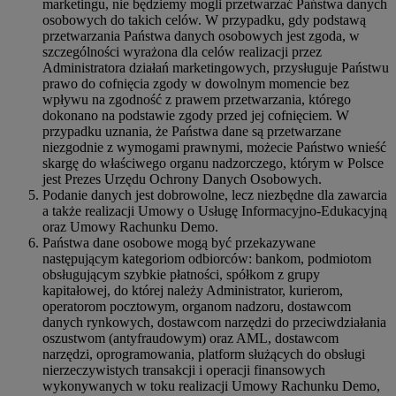
marketingu, nie będziemy mogli przetwarzać Państwa danych
osobowych do takich celów. W przypadku, gdy podstawą
przetwarzania Państwa danych osobowych jest zgoda, w
szczególności wyrażona dla celów realizacji przez
Administratora działań marketingowych, przysługuje Państwu
prawo do cofnięcia zgody w dowolnym momencie bez
wpływu na zgodność z prawem przetwarzania, którego
dokonano na podstawie zgody przed jej cofnięciem. W
przypadku uznania, że Państwa dane są przetwarzane
niezgodnie z wymogami prawnymi, możecie Państwo wnieść
skargę do właściwego organu nadzorczego, którym w Polsce
jest Prezes Urzędu Ochrony Danych Osobowych.
Podanie danych jest dobrowolne, lecz niezbędne dla zawarcia
a także realizacji Umowy o Usługę Informacyjno-Edukacyjną
oraz Umowy Rachunku Demo.
Państwa dane osobowe mogą być przekazywane
następującym kategoriom odbiorców: bankom, podmiotom
obsługującym szybkie płatności, spółkom z grupy
kapitałowej, do której należy Administrator, kurierom,
operatorom pocztowym, organom nadzoru, dostawcom
danych rynkowych, dostawcom narzędzi do przeciwdziałania
oszustwom (antyfraudowym) oraz AML, dostawcom
narzędzi, oprogramowania, platform służących do obsługi
nierzeczywistych transakcji i operacji finansowych
wykonywanych w toku realizacji Umowy Rachunku Demo,