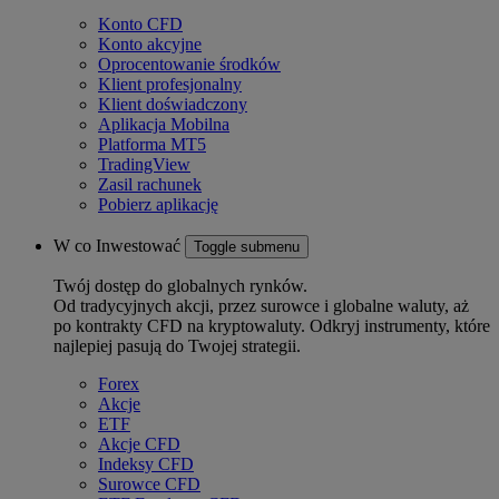
Konto CFD
Konto akcyjne
Oprocentowanie środków
Klient profesjonalny
Klient doświadczony
Aplikacja Mobilna
Platforma MT5
TradingView
Zasil rachunek
Pobierz aplikację
W co Inwestować
Toggle submenu
Twój dostęp do globalnych rynków.
Od tradycyjnych akcji, przez surowce i globalne waluty, aż
po kontrakty CFD na kryptowaluty. Odkryj instrumenty, które
najlepiej pasują do Twojej strategii.
Forex
Akcje
ETF
Akcje CFD
Indeksy CFD
Surowce CFD