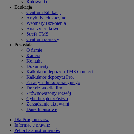
Rolowania
Edukacja
Centrum Edukacji
Artykuły edukacyjne
Webinary i szkolenia
Analizy rynkowe
Strefa TMS
Centrum pomocy
Pozostałe
O firmie
Kariera
Kontakt
Dokumenty
Kalkulator depozytu TMS Connect
Kalkulator depozytu Pro.
Zasady ładu korporacyjnego
Doradztwo dla firm
Zrównoważony rozwój
Cyberbezpieczeństwo
Zarządzanie aktywami
Dane finansowe
Dla Programistów
Informacje prawne
Pełna lista instrumentów