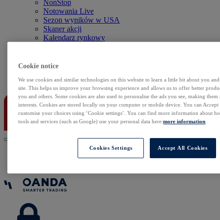
NonStop
Notowania Live
Sezon wyników w USA
Skaner akcji
Kalendarz rynkowy
Zdarzenia korporacyjne
Sentyment Klientów
Rolowania
Cookie notice
We use cookies and similar technologies on this website to learn a little bit about you an
Kontakt
site. This helps us improve your browsing experience and allows us to offer better produc
you and others. Some cookies are also used to personalise the ads you see, making them
interests. Cookies are stored locally on your computer or mobile device. You can Accept o
customise your choices using ‘Cookie settings’. You can find more information about 
tools and services (such as Google) use your personal data here:
more information
.
Cookies Settings
Accept All Cookies