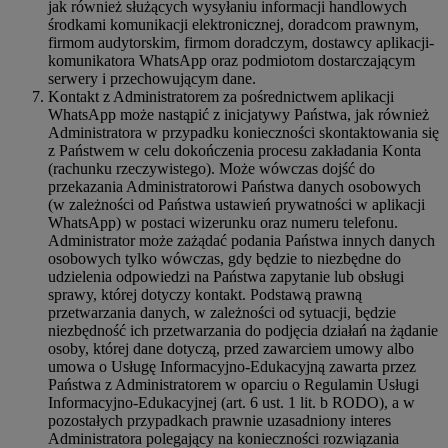
jak również służących wysyłaniu informacji handlowych
środkami komunikacji elektronicznej, doradcom prawnym,
firmom audytorskim, firmom doradczym, dostawcy aplikacji-
komunikatora WhatsApp oraz podmiotom dostarczającym
serwery i przechowującym dane.
Kontakt z Administratorem za pośrednictwem aplikacji
WhatsApp może nastąpić z inicjatywy Państwa, jak również
Administratora w przypadku konieczności skontaktowania się
z Państwem w celu dokończenia procesu zakładania Konta
(rachunku rzeczywistego). Może wówczas dojść do
przekazania Administratorowi Państwa danych osobowych
(w zależności od Państwa ustawień prywatności w aplikacji
WhatsApp) w postaci wizerunku oraz numeru telefonu.
Administrator może zażądać podania Państwa innych danych
osobowych tylko wówczas, gdy będzie to niezbędne do
udzielenia odpowiedzi na Państwa zapytanie lub obsługi
sprawy, której dotyczy kontakt. Podstawą prawną
przetwarzania danych, w zależności od sytuacji, będzie
niezbędność ich przetwarzania do podjęcia działań na żądanie
osoby, której dane dotyczą, przed zawarciem umowy albo
umowa o Usługę Informacyjno-Edukacyjną zawarta przez
Państwa z Administratorem w oparciu o Regulamin Usługi
Informacyjno-Edukacyjnej (art. 6 ust. 1 lit. b RODO), a w
pozostałych przypadkach prawnie uzasadniony interes
Administratora polegający na konieczności rozwiązania