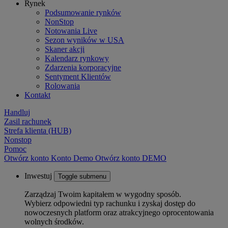
Rynek
Podsumowanie rynków
NonStop
Notowania Live
Sezon wyników w USA
Skaner akcji
Kalendarz rynkowy
Zdarzenia korporacyjne
Sentyment Klientów
Rolowania
Kontakt
Handluj
Zasil rachunek
Strefa klienta (HUB)
Nonstop
Pomoc
Otwórz konto
Konto
Demo
Otwórz konto DEMO
Inwestuj
Toggle submenu
Zarządzaj Twoim kapitałem w wygodny sposób.
Wybierz odpowiedni typ rachunku i zyskaj dostęp do
nowoczesnych platform oraz atrakcyjnego oprocentowania
wolnych środków.