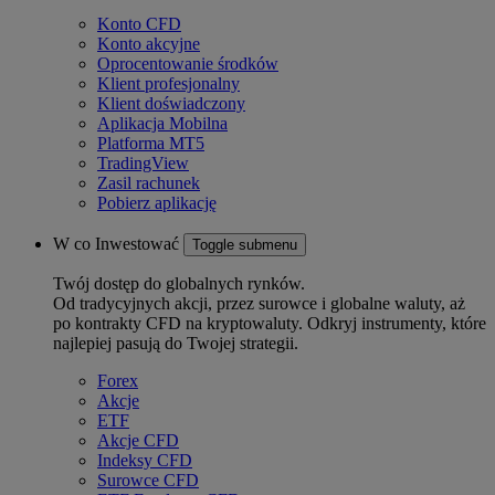
Konto CFD
Konto akcyjne
Oprocentowanie środków
Klient profesjonalny
Klient doświadczony
Aplikacja Mobilna
Platforma MT5
TradingView
Zasil rachunek
Pobierz aplikację
W co Inwestować
Toggle submenu
Twój dostęp do globalnych rynków.
Od tradycyjnych akcji, przez surowce i globalne waluty, aż
po kontrakty CFD na kryptowaluty. Odkryj instrumenty, które
najlepiej pasują do Twojej strategii.
Forex
Akcje
ETF
Akcje CFD
Indeksy CFD
Surowce CFD