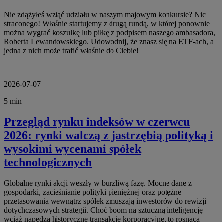
Nie zdążyłeś wziąć udziału w naszym majowym konkursie? Nic
straconego! Właśnie startujemy z drugą rundą, w której ponownie
można wygrać koszulkę lub piłkę z podpisem naszego ambasadora,
Roberta Lewandowskiego. Udowodnij, że znasz się na ETF-ach, a
jedna z nich może trafić właśnie do Ciebie!
2026-07-07
5 min
Przegląd rynku indeksów w czerwcu
2026: rynki walczą z jastrzębią polityką i
wysokimi wycenami spółek
technologicznych
Globalne rynki akcji weszły w burzliwą fazę. Mocne dane z
gospodarki, zacieśnianie polityki pieniężnej oraz potężne
przetasowania wewnątrz spółek zmuszają inwestorów do rewizji
dotychczasowych strategii. Choć boom na sztuczną inteligencję
wciąż napędza historyczne transakcje korporacyjne, to rosnąca