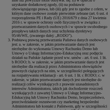
inne niż powyższe może odbywać się: (i) w oparciu o
uzyskanie dodatkowej zgody, (ii) na podstawie
obowiązującego prawa, lub (iii) gdy jest to zgodne z celem, w
którym dane osobowe zostały pierwotnie zebrane (art. 6 ust. 4
rozporządzenia PE i Rady (UE) 2016/679 z dnia 27 kwietnia
2016 r. w sprawie ochrony osób fizycznych w związku z
przetwarzaniem danych osobowych i w sprawie swobodnego
przepływu takich danych oraz uchylenia dyrektywy
95/46/WE, (zwanego dalej: „RODO”).
Podstawą prawną przetwarzania Państwa danych osobowych
jest: a. w zakresie, w jakim przetwarzanie danych jest
niezbędne do wykonania Umowy Rachunku Demo lub
Umowy o Usługę Informacyjno-Edukacyjną oraz podjęcia
działań na Pańskie żądanie przed ww. umów - art. 6 ust. 1 lit.
b RODO; b. w zakresie, w jakim przetwarzanie danych jest
niezbędne dla realizacji przez Administratora obowiązków
prawnych ciążących na nim, w szczególności polegających
na rozpatrywaniu reklamacji - art. 6 ust. 1 lit. c RODO; c. w
zakresie, w jakim przetwarzanie danych jest niezbędne do
realizacji celów wynikających z prawnie uzasadnionych
interesów Administratora, takich jak dochodzenie roszczeń
wynikających z zawartej Umowy o Usługę Informacyjno-
Edukacyjną lub Umowy Rachunku Demo, bezpieczeństwo,
przeciwdziałanie oszustwom czy marketing bezpośredni
Administratora lub kontakt z Państwem, gdy w szczególności