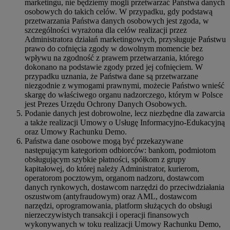
marketingu, nie będziemy mogli przetwarzać Państwa danych
osobowych do takich celów. W przypadku, gdy podstawą
przetwarzania Państwa danych osobowych jest zgoda, w
szczególności wyrażona dla celów realizacji przez
Administratora działań marketingowych, przysługuje Państwu
prawo do cofnięcia zgody w dowolnym momencie bez
wpływu na zgodność z prawem przetwarzania, którego
dokonano na podstawie zgody przed jej cofnięciem. W
przypadku uznania, że Państwa dane są przetwarzane
niezgodnie z wymogami prawnymi, możecie Państwo wnieść
skargę do właściwego organu nadzorczego, którym w Polsce
jest Prezes Urzędu Ochrony Danych Osobowych.
Podanie danych jest dobrowolne, lecz niezbędne dla zawarcia
a także realizacji Umowy o Usługę Informacyjno-Edukacyjną
oraz Umowy Rachunku Demo.
Państwa dane osobowe mogą być przekazywane
następującym kategoriom odbiorców: bankom, podmiotom
obsługującym szybkie płatności, spółkom z grupy
kapitałowej, do której należy Administrator, kurierom,
operatorom pocztowym, organom nadzoru, dostawcom
danych rynkowych, dostawcom narzędzi do przeciwdziałania
oszustwom (antyfraudowym) oraz AML, dostawcom
narzędzi, oprogramowania, platform służących do obsługi
nierzeczywistych transakcji i operacji finansowych
wykonywanych w toku realizacji Umowy Rachunku Demo,