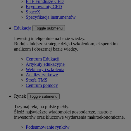
ETF Fundusze CFD
Kryptowaluty CFD
SpaceX
Specyfikacja instrumentów
Edukacja
Toggle submenu
Inwestuj inteligentnie na bazie wiedzy.
Buduj silniejsze strategie dzięki szkoleniom, eksperckim
analizom i obszernej bazie wiedzy.
Centrum Edukacji
Artykuły edukacyjne
Webinary i szkolenia
Analizy rynkowe
Strefa TMS
Centrum pomocy
Rynek
Toggle submenu
Trzymaj rękę na pulsie giełdy.
Śledź najświeższe wiadomości gospodarcze, nastroje
inwestorów oraz kluczowe wydarzenia makroekonomiczne.
Podsumowanie rynków