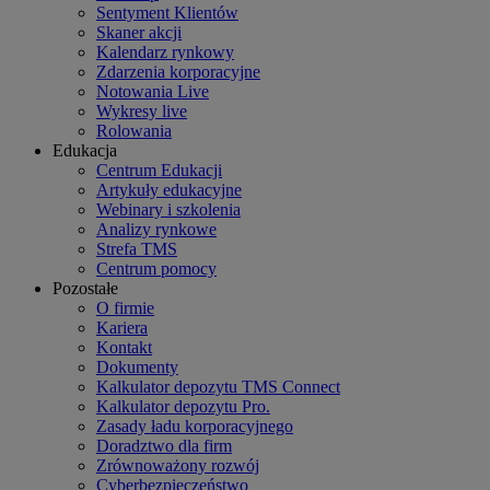
Sentyment Klientów
Skaner akcji
Kalendarz rynkowy
Zdarzenia korporacyjne
Notowania Live
Wykresy live
Rolowania
Edukacja
Centrum Edukacji
Artykuły edukacyjne
Webinary i szkolenia
Analizy rynkowe
Strefa TMS
Centrum pomocy
Pozostałe
O firmie
Kariera
Kontakt
Dokumenty
Kalkulator depozytu TMS Connect
Kalkulator depozytu Pro.
Zasady ładu korporacyjnego
Doradztwo dla firm
Zrównoważony rozwój
Cyberbezpieczeństwo