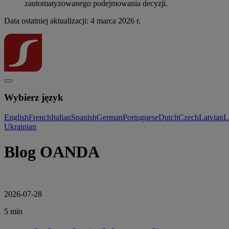
zautomatyzowanego podejmowania decyzji.
Data ostatniej aktualizacji: 4 marca 2026 r.
Wybierz język
English
French
Italian
Spanish
German
Portuguese
Dutch
Czech
Latvian
L
Ukrainian
Blog OANDA
2026-07-28
5 min