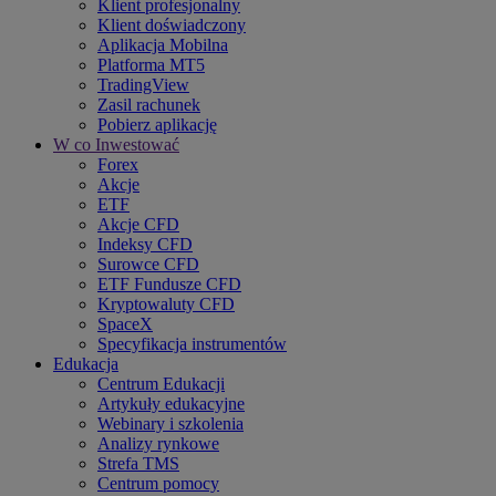
Klient profesjonalny
Klient doświadczony
Aplikacja Mobilna
Platforma MT5
TradingView
Zasil rachunek
Pobierz aplikację
W co Inwestować
Forex
Akcje
ETF
Akcje CFD
Indeksy CFD
Surowce CFD
ETF Fundusze CFD
Kryptowaluty CFD
SpaceX
Specyfikacja instrumentów
Edukacja
Centrum Edukacji
Artykuły edukacyjne
Webinary i szkolenia
Analizy rynkowe
Strefa TMS
Centrum pomocy