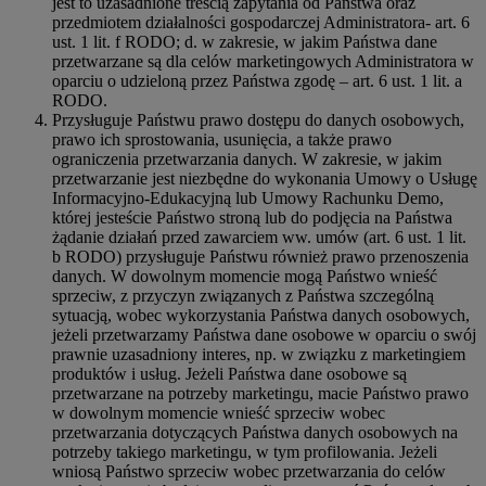
jest to uzasadnione treścią zapytania od Państwa oraz
przedmiotem działalności gospodarczej Administratora- art. 6
ust. 1 lit. f RODO; d. w zakresie, w jakim Państwa dane
przetwarzane są dla celów marketingowych Administratora w
oparciu o udzieloną przez Państwa zgodę – art. 6 ust. 1 lit. a
RODO.
Przysługuje Państwu prawo dostępu do danych osobowych,
prawo ich sprostowania, usunięcia, a także prawo
ograniczenia przetwarzania danych. W zakresie, w jakim
przetwarzanie jest niezbędne do wykonania Umowy o Usługę
Informacyjno-Edukacyjną lub Umowy Rachunku Demo,
której jesteście Państwo stroną lub do podjęcia na Państwa
żądanie działań przed zawarciem ww. umów (art. 6 ust. 1 lit.
b RODO) przysługuje Państwu również prawo przenoszenia
danych. W dowolnym momencie mogą Państwo wnieść
sprzeciw, z przyczyn związanych z Państwa szczególną
sytuacją, wobec wykorzystania Państwa danych osobowych,
jeżeli przetwarzamy Państwa dane osobowe w oparciu o swój
prawnie uzasadniony interes, np. w związku z marketingiem
produktów i usług. Jeżeli Państwa dane osobowe są
przetwarzane na potrzeby marketingu, macie Państwo prawo
w dowolnym momencie wnieść sprzeciw wobec
przetwarzania dotyczących Państwa danych osobowych na
potrzeby takiego marketingu, w tym profilowania. Jeżeli
wniosą Państwo sprzeciw wobec przetwarzania do celów