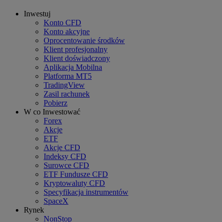
Inwestuj
Konto CFD
Konto akcyjne
Oprocentowanie środków
Klient profesjonalny
Klient doświadczony
Aplikacja Mobilna
Platforma MT5
TradingView
Zasil rachunek
Pobierz
W co Inwestować
Forex
Akcje
ETF
Akcje CFD
Indeksy CFD
Surowce CFD
ETF Fundusze CFD
Kryptowaluty CFD
Specyfikacja instrumentów
SpaceX
Rynek
NonStop