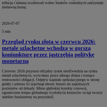
inflacja i zmiana oczekiwań wobec banków centralnych zatrzymały
niedawną hossę.
2026-07-07
5 min
Przegląd rynku złota w czerwcu 2026:
metale szlachetne wchodzą w gorszą
koniunkturę przez jastrzębią politykę
monetarną
Czerwiec 2026 przynosi oficjalny rynek niedźwiedzia na rynku
metali szlachetnych, wywołany przez silnego dolara i rosnące
rentowności obligacji. Odpływ kapitału spekulacyjnego w stronę
giełdy i sektora AI zepchnął obroty futures do najniższych
poziomów od dekady. Mimo głębokiej korekty cenowej,
ograniczone tempo globalnego wydobycia kruszców wciąż tworzy
stabilne fundamenty na przyszłość.