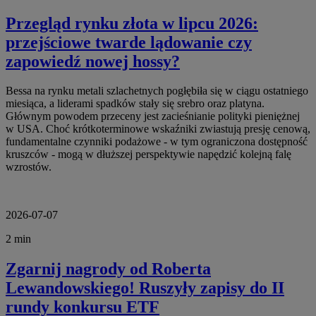
Przegląd rynku złota w lipcu 2026:
przejściowe twarde lądowanie czy
zapowiedź nowej hossy?
Bessa na rynku metali szlachetnych pogłębiła się w ciągu ostatniego
miesiąca, a liderami spadków stały się srebro oraz platyna.
Głównym powodem przeceny jest zacieśnianie polityki pieniężnej
w USA. Choć krótkoterminowe wskaźniki zwiastują presję cenową,
fundamentalne czynniki podażowe - w tym ograniczona dostępność
kruszców - mogą w dłuższej perspektywie napędzić kolejną falę
wzrostów.
2026-07-07
2 min
Zgarnij nagrody od Roberta
Lewandowskiego! Ruszyły zapisy do II
rundy konkursu ETF