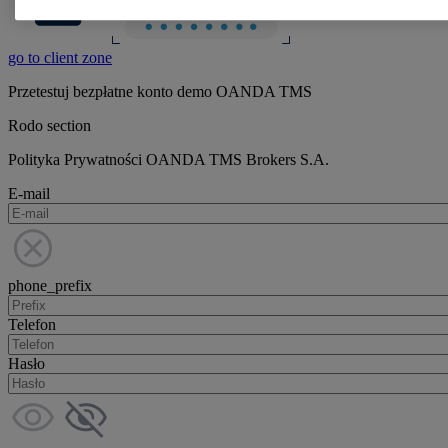
go to client zone
Przetestuj bezpłatne konto demo OANDA TMS
Rodo section
Polityka Prywatności OANDA TMS Brokers S.A.
E-mail
phone_prefix
Telefon
Hasło