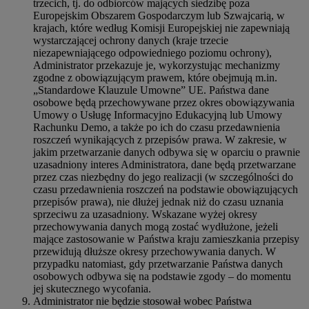
trzecich, tj. do odbiorców mających siedzibę poza
Europejskim Obszarem Gospodarczym lub Szwajcarią, w
krajach, które według Komisji Europejskiej nie zapewniają
wystarczającej ochrony danych (kraje trzecie
niezapewniającego odpowiedniego poziomu ochrony),
Administrator przekazuje je, wykorzystując mechanizmy
zgodne z obowiązującym prawem, które obejmują m.in.
„Standardowe Klauzule Umowne” UE. Państwa dane
osobowe będą przechowywane przez okres obowiązywania
Umowy o Usługę Informacyjno Edukacyjną lub Umowy
Rachunku Demo, a także po ich do czasu przedawnienia
roszczeń wynikających z przepisów prawa. W zakresie, w
jakim przetwarzanie danych odbywa się w oparciu o prawnie
uzasadniony interes Administratora, dane będą przetwarzane
przez czas niezbędny do jego realizacji (w szczególności do
czasu przedawnienia roszczeń na podstawie obowiązujących
przepisów prawa), nie dłużej jednak niż do czasu uznania
sprzeciwu za uzasadniony. Wskazane wyżej okresy
przechowywania danych mogą zostać wydłużone, jeżeli
mające zastosowanie w Państwa kraju zamieszkania przepisy
przewidują dłuższe okresy przechowywania danych. W
przypadku natomiast, gdy przetwarzanie Państwa danych
osobowych odbywa się na podstawie zgody – do momentu
jej skutecznego wycofania.
Administrator nie będzie stosował wobec Państwa