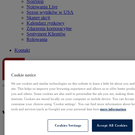
NonStop
Notowania Live
Sezon wyników w USA
Skaner akcji
Kalendarz rynkowy
Zdarzenia korporacyjne
Sentyment Klientów
Rolowania
Kontakt
Cookie notice
We use cookies and similar technologies on this website to learn a little bit about you an
site. This helps us improve your browsing experience and allows us to offer better produc
you and others. Some cookies are also used to personalise the ads you see, making them
interests. Cookies are stored locally on your computer or mobile device. You can Accept o
customise your choices using ‘Cookie settings’. You can find more information about 
tools and services (such as Google) use your personal data here:
more information
.
Cookies Settings
Accept All Cookies