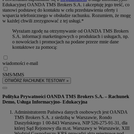
Edukacyjnej OANDA TMS Brokers S.A. i akceptuję jego treść, co
stanowi podstawę do kontaktu w celu przedstawienia oferty i
wsparcia telefonicznego w obsłudze rachunku. Rozumiem, że mogę
w każdej chwili zrezygnować z tej usługi.*
Wyrażam zgodę na otrzymywanie od OANDA TMS Brokers
S.A. informacji marketingowych o produktach i usługach, np.
o nowościach i promocjach na podane przeze mnie dane
kontaktowe za pomocą:
wiadomości e-mail
SMS/MMS
OTWÓRZ RACHUNEK TESTOWY »
Polityka Prywatności OANDA TMS Brokers S.A. – Rachunek
Demo, Usługa Informacyjno- Edukacyjna
Administratorem Państwa danych osobowych jest OANDA
TMS Brokers S.A. z siedzibą w Warszawie, Rondo
Daszyńskiego 1 00-843 Warszawa, NIP 526-275-91-31, dla
której Sąd Rejonowy dla m.st. Warszawy w Warszawie, XIII
Wydział Gospodarczy KRS prowadzi akta rejestrowe pod