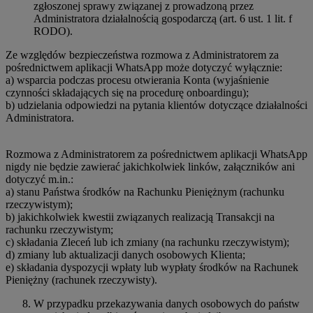
zgłoszonej sprawy związanej z prowadzoną przez
Administratora działalnością gospodarczą (art. 6 ust. 1 lit. f
RODO).
Ze względów bezpieczeństwa rozmowa z Administratorem za
pośrednictwem aplikacji WhatsApp może dotyczyć wyłącznie:
a) wsparcia podczas procesu otwierania Konta (wyjaśnienie
czynności składających się na procedurę onboardingu);
b) udzielania odpowiedzi na pytania klientów dotyczące działalności
Administratora.
Rozmowa z Administratorem za pośrednictwem aplikacji WhatsApp
nigdy nie będzie zawierać jakichkolwiek linków, załączników ani
dotyczyć m.in.:
a) stanu Państwa środków na Rachunku Pieniężnym (rachunku
rzeczywistym);
b) jakichkolwiek kwestii związanych realizacją Transakcji na
rachunku rzeczywistym;
c) składania Zleceń lub ich zmiany (na rachunku rzeczywistym);
d) zmiany lub aktualizacji danych osobowych Klienta;
e) składania dyspozycji wpłaty lub wypłaty środków na Rachunek
Pieniężny (rachunek rzeczywisty).
W przypadku przekazywania danych osobowych do państw