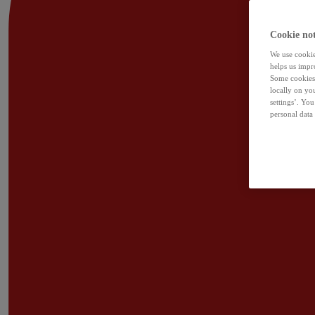
Cookie not
We use cookies
helps us impr
Some cookies 
locally on yo
settings’. Yo
personal data