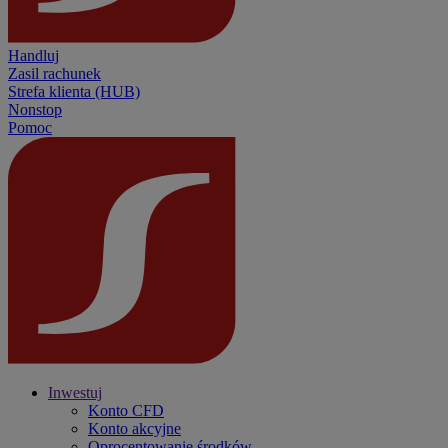
Handluj
Zasil rachunek
Strefa klienta (HUB)
Nonstop
Pomoc
Inwestuj
Konto CFD
Konto akcyjne
Oprocentowanie środków