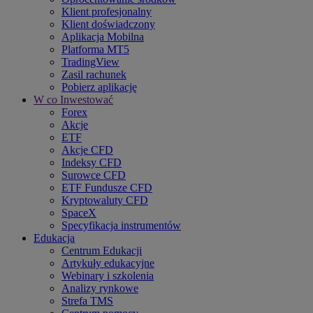
Klient profesjonalny
Klient doświadczony
Aplikacja Mobilna
Platforma MT5
TradingView
Zasil rachunek
Pobierz aplikację
W co Inwestować
Forex
Akcje
ETF
Akcje CFD
Indeksy CFD
Surowce CFD
ETF Fundusze CFD
Kryptowaluty CFD
SpaceX
Specyfikacja instrumentów
Edukacja
Centrum Edukacji
Artykuły edukacyjne
Webinary i szkolenia
Analizy rynkowe
Strefa TMS