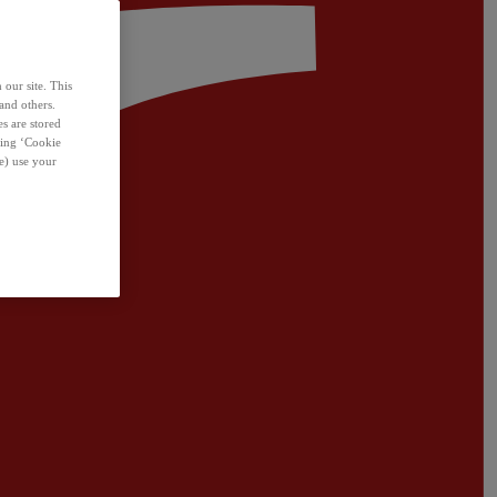
 our site. This
and others.
s are stored
sing ‘Cookie
e) use your