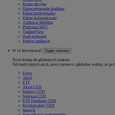
Konto akcyjne
Oprocentowanie środków
Klient profesjonalny
Klient doświadczony
Aplikacja Mobilna
Platforma MT5
TradingView
Zasil rachunek
Pobierz aplikację
W co Inwestować
Toggle submenu
Twój dostęp do globalnych rynków.
Od tradycyjnych akcji, przez surowce i globalne waluty, aż po 
Forex
Akcje
ETF
Akcje CFD
Indeksy CFD
Surowce CFD
ETF Fundusze CFD
Kryptowaluty CFD
SpaceX
Specyfikacja instrumentów