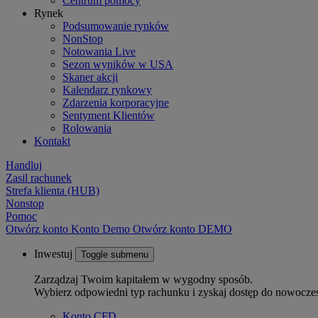
Centrum pomocy
Rynek
Podsumowanie rynków
NonStop
Notowania Live
Sezon wyników w USA
Skaner akcji
Kalendarz rynkowy
Zdarzenia korporacyjne
Sentyment Klientów
Rolowania
Kontakt
Handluj
Zasil rachunek
Strefa klienta (HUB)
Nonstop
Pomoc
Otwórz konto
Konto
Demo
Otwórz konto DEMO
Inwestuj
Toggle submenu
Zarządzaj Twoim kapitałem w wygodny sposób.
Wybierz odpowiedni typ rachunku i zyskaj dostęp do nowocze
Konto CFD