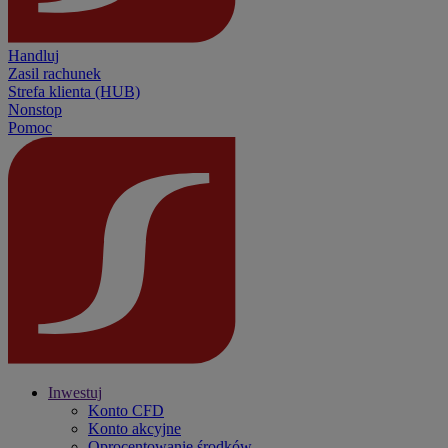
Handluj
Zasil rachunek
Strefa klienta (HUB)
Nonstop
Pomoc
Inwestuj
Konto CFD
Konto akcyjne
Oprocentowanie środków