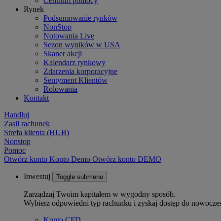
Centrum pomocy
Rynek
Podsumowanie rynków
NonStop
Notowania Live
Sezon wyników w USA
Skaner akcji
Kalendarz rynkowy
Zdarzenia korporacyjne
Sentyment Klientów
Rolowania
Kontakt
Handluj
Zasil rachunek
Strefa klienta (HUB)
Nonstop
Pomoc
Otwórz konto
Konto
Demo
Otwórz konto DEMO
Inwestuj
Toggle submenu
Zarządzaj Twoim kapitałem w wygodny sposób.
Wybierz odpowiedni typ rachunku i zyskaj dostęp do nowocze
Konto CFD