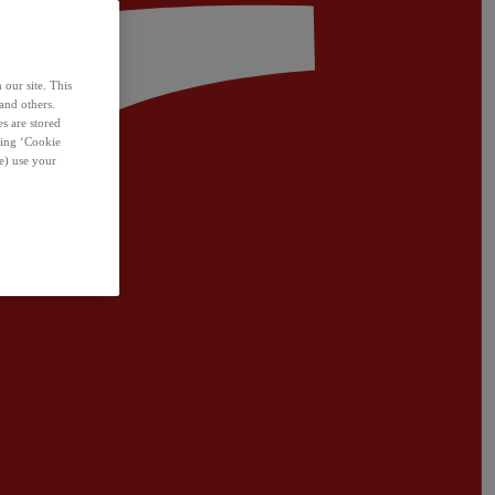
 our site. This
and others.
s are stored
sing ‘Cookie
e) use your