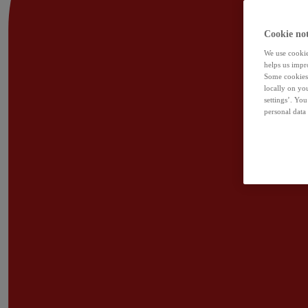
Cookie not
We use cookies
helps us impr
Some cookies 
locally on yo
settings’. Yo
personal data