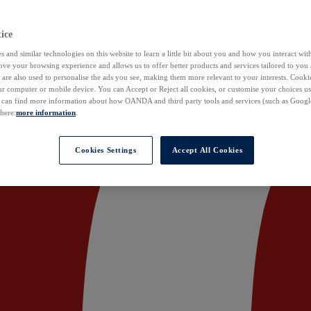
ice
 and similar technologies on this website to learn a little bit about you and how you interact with
ove your browsing experience and allows us to offer better products and services tailored to you 
are also used to personalise the ads you see, making them more relevant to your interests. Cookie
ur computer or mobile device. You can Accept or Reject all cookies, or customise your choices u
u can find more information about how OANDA and third party tools and services (such as Googl
 here:
more information
.
Cookies Settings
Accept All Cookies