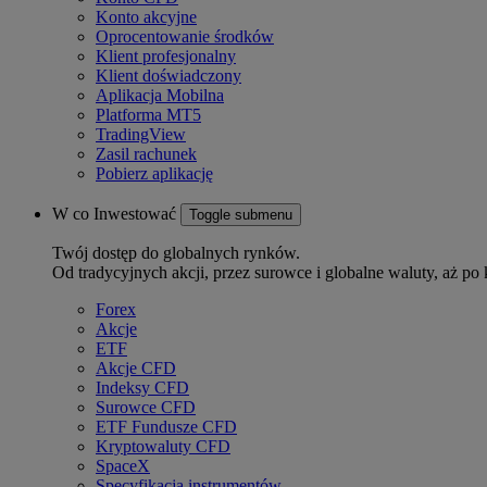
Konto akcyjne
Oprocentowanie środków
Klient profesjonalny
Klient doświadczony
Aplikacja Mobilna
Platforma MT5
TradingView
Zasil rachunek
Pobierz aplikację
W co Inwestować
Toggle submenu
Twój dostęp do globalnych rynków.
Od tradycyjnych akcji, przez surowce i globalne waluty, aż po 
Forex
Akcje
ETF
Akcje CFD
Indeksy CFD
Surowce CFD
ETF Fundusze CFD
Kryptowaluty CFD
SpaceX
Specyfikacja instrumentów