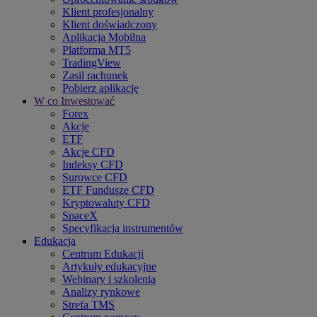
Klient profesjonalny
Klient doświadczony
Aplikacja Mobilna
Platforma MT5
TradingView
Zasil rachunek
Pobierz aplikację
W co Inwestować
Forex
Akcje
ETF
Akcje CFD
Indeksy CFD
Surowce CFD
ETF Fundusze CFD
Kryptowaluty CFD
SpaceX
Specyfikacja instrumentów
Edukacja
Centrum Edukacji
Artykuły edukacyjne
Webinary i szkolenia
Analizy rynkowe
Strefa TMS