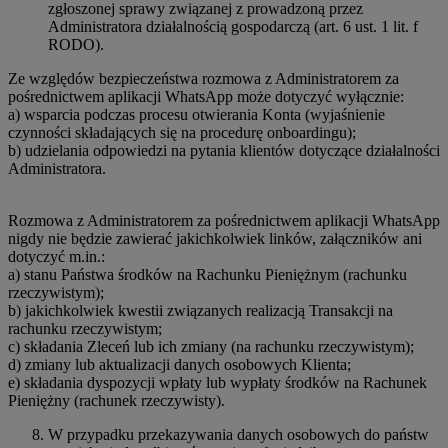
zgłoszonej sprawy związanej z prowadzoną przez
Administratora działalnością gospodarczą (art. 6 ust. 1 lit. f
RODO).
Ze względów bezpieczeństwa rozmowa z Administratorem za
pośrednictwem aplikacji WhatsApp może dotyczyć wyłącznie:
a) wsparcia podczas procesu otwierania Konta (wyjaśnienie
czynności składających się na procedurę onboardingu);
b) udzielania odpowiedzi na pytania klientów dotyczące działalności
Administratora.
Rozmowa z Administratorem za pośrednictwem aplikacji WhatsApp
nigdy nie będzie zawierać jakichkolwiek linków, załączników ani
dotyczyć m.in.:
a) stanu Państwa środków na Rachunku Pieniężnym (rachunku
rzeczywistym);
b) jakichkolwiek kwestii związanych realizacją Transakcji na
rachunku rzeczywistym;
c) składania Zleceń lub ich zmiany (na rachunku rzeczywistym);
d) zmiany lub aktualizacji danych osobowych Klienta;
e) składania dyspozycji wpłaty lub wypłaty środków na Rachunek
Pieniężny (rachunek rzeczywisty).
W przypadku przekazywania danych osobowych do państw