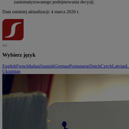
zautomatyzowanego podejmowania decyzji.
Data ostatniej aktualizacji: 4 marca 2026 r.
Wybierz język
English
French
Italian
Spanish
German
Portuguese
Dutch
Czech
Latvian
L
Ukrainian