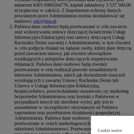
numerem KRS 0000204776, kapitał zakładowy 3 537 560,00
zł (wpłacony w całości). Z Inspektorem ochrony danych
powołanym przez Administratora można skontaktować się
mailowo:
odo@tms.pl
.
Państwa dane osobowe będą przetwarzane w celu zawarcia
oraz wykonywania umowy dotyczącej świadczenia Usługi
Informacyjno-Edukacyjnej oraz umowy dotyczącej Usługi
Rachunku Demo zawartej z Administratorem, w tym również
w celu podjęcia działań na żądanie osoby, której dane dotyczą
przed zawarciem umowy, jak również obowiązków
wynikających z przepisów dotyczących rozpatrywania
reklamacji. Państwa dane osobowe będą również
przetwarzane w celu realizacji prawnie uzasadnionych
interesów Administratora, takich jak dochodzenie roszczeń
wynikających z zawartej Umowy Rachunku Demo lub
Umowy o Usługę Informacyjno-Edukacyjną,
bezpieczeństwo, przeciwdziałanie oszustwom czy marketing
bezpośredni Administratora oraz kontakt z Państwem w
przypadkach innych niż określone wyżej, gdy jest to
uzasadnione w szczególności otrzymanym od Państwa
zapytaniem oraz przedmiotem działalności gospodarczej
Administratora. Państwa dane osobowe mogą również być
przetwarzane w celach marketingowych na podstawie zgody
udzielonej Administratorowi. Przetwarzanie danych w celach
Cookie notice