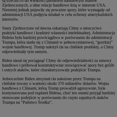
są trzecim co do wielkości partnerem handlowym Stanów
Zjednoczonych, a silne relacje handlowe leżą w interesie USA.
Niemniej jednak pojawiły się poważne spory, które wymagały od
administracji USA podjęcia działań w celu ochrony amerykańskich
interesów.
Stany Zjednoczone od dawna oskarżają Chiny o nieuczciwe
praktyki handlowe i kradzież własności intelektualnej. Administracja
Bidena była bardziej powściągliwa w porównaniu do administracji
Trumpa, która starła się z Chinami w pełnowymiarowej, “gorzkiej”
wojnie handlowej. Trump nałożył cła na chińskie produkty, a Chiny
odpowiedziały tym samym.
Biden starał się pociągnąć Chiny do odpowiedzialności za umowy
handlowe i próbował konstruktywnie rozwiązywać spory bez gróźb
i ostrych ataków, które charakteryzowały podejście Trumpa.
Jednocześnie Biden utrzymał cła nałożone przez Trumpa na
chińskie towary o wartości około 370 miliardów dolarów. Wojna
handlowa z Chinami, którą Trump prowadził agresywnie, była
kontynuowana pod rządami Bidena, choć ten ostatni przyjął bardziej
stonowane podejście w porównaniu do często zapalnych ataków
Trumpa na “Państwo Środka”.