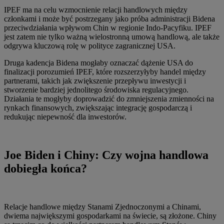
IPEF ma na celu wzmocnienie relacji handlowych między
członkami i może być postrzegany jako próba administracji Bidena
przeciwdziałania wpływom Chin w regionie Indo-Pacyfiku. IPEF
jest zatem nie tylko ważną wielostronną umową handlową, ale także
odgrywa kluczową rolę w polityce zagranicznej USA.
Druga kadencja Bidena mogłaby oznaczać dążenie USA do
finalizacji porozumień IPEF, które rozszerzyłyby handel między
partnerami, takich jak zwiększenie przepływu inwestycji i
stworzenie bardziej jednolitego środowiska regulacyjnego.
Działania te mogłyby doprowadzić do zmniejszenia zmienności na
rynkach finansowych, zwiększając integrację gospodarczą i
redukując niepewność dla inwestorów.
Joe Biden i Chiny: Czy wojna handlowa
dobiegła końca?
Relacje handlowe między Stanami Zjednoczonymi a Chinami,
dwiema największymi gospodarkami na świecie, są złożone. Chiny