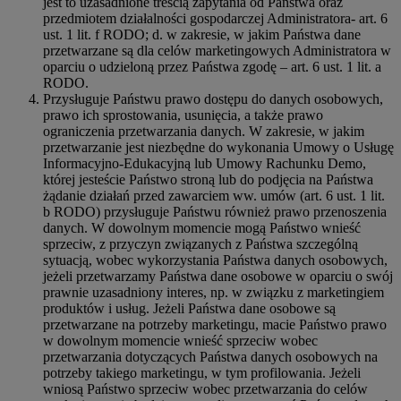
jest to uzasadnione treścią zapytania od Państwa oraz
przedmiotem działalności gospodarczej Administratora- art. 6
ust. 1 lit. f RODO; d. w zakresie, w jakim Państwa dane
przetwarzane są dla celów marketingowych Administratora w
oparciu o udzieloną przez Państwa zgodę – art. 6 ust. 1 lit. a
RODO.
Przysługuje Państwu prawo dostępu do danych osobowych,
prawo ich sprostowania, usunięcia, a także prawo
ograniczenia przetwarzania danych. W zakresie, w jakim
przetwarzanie jest niezbędne do wykonania Umowy o Usługę
Informacyjno-Edukacyjną lub Umowy Rachunku Demo,
której jesteście Państwo stroną lub do podjęcia na Państwa
żądanie działań przed zawarciem ww. umów (art. 6 ust. 1 lit.
b RODO) przysługuje Państwu również prawo przenoszenia
danych. W dowolnym momencie mogą Państwo wnieść
sprzeciw, z przyczyn związanych z Państwa szczególną
sytuacją, wobec wykorzystania Państwa danych osobowych,
jeżeli przetwarzamy Państwa dane osobowe w oparciu o swój
prawnie uzasadniony interes, np. w związku z marketingiem
produktów i usług. Jeżeli Państwa dane osobowe są
przetwarzane na potrzeby marketingu, macie Państwo prawo
w dowolnym momencie wnieść sprzeciw wobec
przetwarzania dotyczących Państwa danych osobowych na
potrzeby takiego marketingu, w tym profilowania. Jeżeli
wniosą Państwo sprzeciw wobec przetwarzania do celów