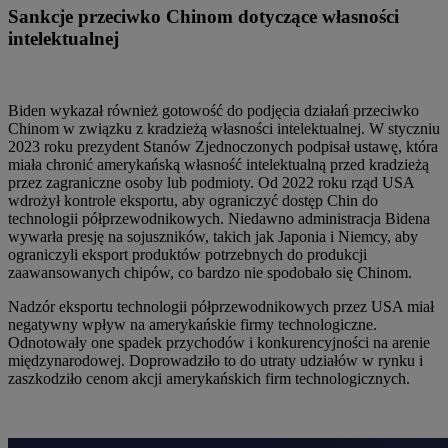
Sankcje przeciwko Chinom dotyczące własności
intelektualnej
Biden wykazał również gotowość do podjęcia działań przeciwko
Chinom w związku z kradzieżą własności intelektualnej. W styczniu
2023 roku prezydent Stanów Zjednoczonych podpisał ustawę, która
miała chronić amerykańską własność intelektualną przed kradzieżą
przez zagraniczne osoby lub podmioty. Od 2022 roku rząd USA
wdrożył kontrole eksportu, aby ograniczyć dostęp Chin do
technologii półprzewodnikowych. Niedawno administracja Bidena
wywarła presję na sojuszników, takich jak Japonia i Niemcy, aby
ograniczyli eksport produktów potrzebnych do produkcji
zaawansowanych chipów, co bardzo nie spodobało się Chinom.
Nadzór eksportu technologii półprzewodnikowych przez USA miał
negatywny wpływ na amerykańskie firmy technologiczne.
Odnotowały one spadek przychodów i konkurencyjności na arenie
międzynarodowej. Doprowadziło to do utraty udziałów w rynku i
zaszkodziło cenom akcji amerykańskich firm technologicznych.