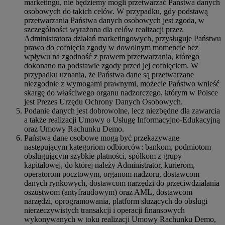
marketingu, nie będziemy mogli przetwarzać Państwa danych
osobowych do takich celów. W przypadku, gdy podstawą
przetwarzania Państwa danych osobowych jest zgoda, w
szczególności wyrażona dla celów realizacji przez
Administratora działań marketingowych, przysługuje Państwu
prawo do cofnięcia zgody w dowolnym momencie bez
wpływu na zgodność z prawem przetwarzania, którego
dokonano na podstawie zgody przed jej cofnięciem. W
przypadku uznania, że Państwa dane są przetwarzane
niezgodnie z wymogami prawnymi, możecie Państwo wnieść
skargę do właściwego organu nadzorczego, którym w Polsce
jest Prezes Urzędu Ochrony Danych Osobowych.
Podanie danych jest dobrowolne, lecz niezbędne dla zawarcia
a także realizacji Umowy o Usługę Informacyjno-Edukacyjną
oraz Umowy Rachunku Demo.
Państwa dane osobowe mogą być przekazywane
następującym kategoriom odbiorców: bankom, podmiotom
obsługującym szybkie płatności, spółkom z grupy
kapitałowej, do której należy Administrator, kurierom,
operatorom pocztowym, organom nadzoru, dostawcom
danych rynkowych, dostawcom narzędzi do przeciwdziałania
oszustwom (antyfraudowym) oraz AML, dostawcom
narzędzi, oprogramowania, platform służących do obsługi
nierzeczywistych transakcji i operacji finansowych
wykonywanych w toku realizacji Umowy Rachunku Demo,