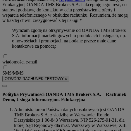
Edukacyjnej OANDA TMS Brokers S.A. i akceptuję jego treść, co
stanowi podstawę do kontaktu w celu przedstawienia oferty i
wsparcia telefonicznego w obsłudze rachunku. Rozumiem, że mogę
w każdej chwili zrezygnować z tej usługi.*
Wyrażam zgodę na otrzymywanie od OANDA TMS Brokers
S.A. informacji marketingowych o produktach i usługach, np.
o nowościach i promocjach na podane przeze mnie dane
kontaktowe za pomocą:
wiadomości e-mail
SMS/MMS
OTWÓRZ RACHUNEK TESTOWY »
Polityka Prywatności OANDA TMS Brokers S.A. – Rachunek
Demo, Usługa Informacyjno- Edukacyjna
Administratorem Państwa danych osobowych jest OANDA
TMS Brokers S.A. z siedzibą w Warszawie, Rondo
Daszyńskiego 1 00-843 Warszawa, NIP 526-275-91-31, dla
której Sąd Rejonowy dla m.st. Warszawy w Warszawie, XIII
Wydział Gospodarczy KRS prowadzi akta rejestrowe pod