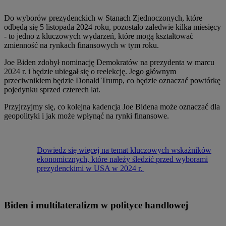
Do wyborów prezydenckich w Stanach Zjednoczonych, które
odbędą się 5 listopada 2024 roku, pozostało zaledwie kilka miesięcy
- to jedno z kluczowych wydarzeń, które mogą kształtować
zmienność na rynkach finansowych w tym roku.
Joe Biden zdobył nominację Demokratów na prezydenta w marcu
2024 r. i będzie ubiegał się o reelekcję. Jego głównym
przeciwnikiem będzie Donald Trump, co będzie oznaczać powtórkę
pojedynku sprzed czterech lat.
Przyjrzyjmy się, co kolejna kadencja Joe Bidena może oznaczać dla
geopolityki i jak może wpłynąć na rynki finansowe.
Dowiedz się więcej na temat kluczowych wskaźników
ekonomicznych, które należy śledzić przed wyborami
prezydenckimi w USA w 2024 r.
Biden i multilateralizm w polityce handlowej