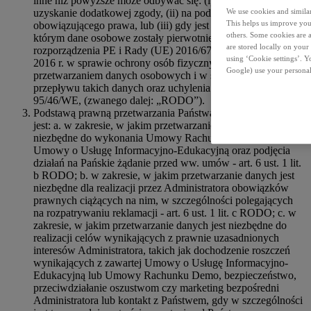
inne niż powyższe może odbywać się: (i) w oparciu o
uzyskanie dodatkowej zgody, (ii) na podstawie
We use cookies and similar 
This helps us improve your
obowiązującego prawa, lub (iii) gdy jest to zgodne z celem, w
others. Some cookies are a
którym dane osobowe zostały pierwotnie zebrane (art. 6 ust. 4
are stored locally on your
rozporządzenia PE i Rady (UE) 2016/679 z dnia 27 kwietnia
using ‘Cookie settings’. 
2016 r. w sprawie ochrony osób fizycznych w związku z
Google) use your personal
przetwarzaniem danych osobowych i w sprawie swobodnego
przepływu takich danych oraz uchylenia dyrektywy
95/46/WE, (zwanego dalej: „RODO”).
Podstawą prawną przetwarzania Państwa danych osobowych
jest: a. w zakresie, w jakim przetwarzanie danych jest
niezbędne do wykonania Umowy Rachunku Demo lub
Umowy o Usługę Informacyjno-Edukacyjną oraz podjęcia
działań na Pańskie żądanie przed ww. umów - art. 6 ust. 1 lit.
b RODO; b. w zakresie, w jakim przetwarzanie danych jest
niezbędne dla realizacji przez Administratora obowiązków
prawnych ciążących na nim, w szczególności polegających
na rozpatrywaniu reklamacji - art. 6 ust. 1 lit. c RODO; c. w
zakresie, w jakim przetwarzanie danych jest niezbędne do
realizacji celów wynikających z prawnie uzasadnionych
interesów Administratora, takich jak dochodzenie roszczeń
wynikających z zawartej Umowy o Usługę Informacyjno-
Edukacyjną lub Umowy Rachunku Demo, bezpieczeństwo,
przeciwdziałanie oszustwom czy marketing bezpośredni
Administratora lub kontakt z Państwem, gdy w szczególności