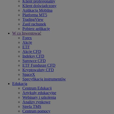
Klient profesjonalny
Klient doświadczony
Aplikacja Mobilna
Platforma MT5
TradingView
Zasil rachunek
Pobierz aplikację
W co Inwestować
Forex
Akcje
ETF
Akcje CFD
Indeksy CFD
Surowce CFD
ETF Fundusze CFD
Kryptowaluty CFD
SpaceX
Specyfikacja instrumentów
Edukacja
Centrum Edukacji
Artykuły edukacyjne
Webinary i szkolenia
Analizy rynkowe
Strefa TMS
Centrum pomocy