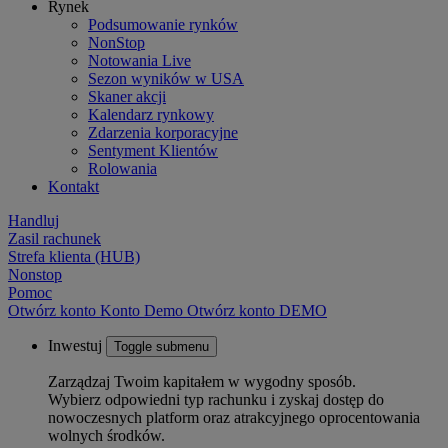
Rynek
Podsumowanie rynków
NonStop
Notowania Live
Sezon wyników w USA
Skaner akcji
Kalendarz rynkowy
Zdarzenia korporacyjne
Sentyment Klientów
Rolowania
Kontakt
Handluj
Zasil rachunek
Strefa klienta (HUB)
Nonstop
Pomoc
Otwórz konto
Konto
Demo
Otwórz konto DEMO
Inwestuj
Toggle submenu
Zarządzaj Twoim kapitałem w wygodny sposób.
Wybierz odpowiedni typ rachunku i zyskaj dostęp do
nowoczesnych platform oraz atrakcyjnego oprocentowania
wolnych środków.