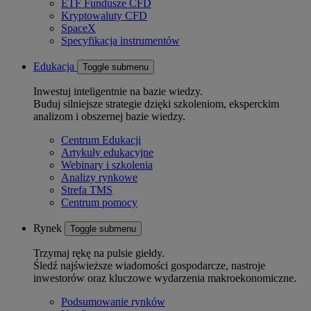
ETF Fundusze CFD
Kryptowaluty CFD
SpaceX
Specyfikacja instrumentów
Edukacja
Toggle submenu
Inwestuj inteligentnie na bazie wiedzy.
Buduj silniejsze strategie dzięki szkoleniom, eksperckim
analizom i obszernej bazie wiedzy.
Centrum Edukacji
Artykuły edukacyjne
Webinary i szkolenia
Analizy rynkowe
Strefa TMS
Centrum pomocy
Rynek
Toggle submenu
Trzymaj rękę na pulsie giełdy.
Śledź najświeższe wiadomości gospodarcze, nastroje
inwestorów oraz kluczowe wydarzenia makroekonomiczne.
Podsumowanie rynków