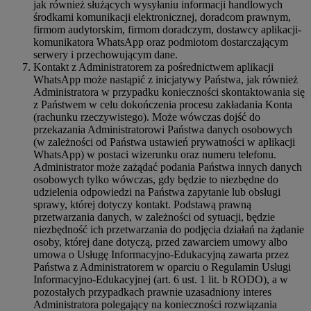
jak również służących wysyłaniu informacji handlowych
środkami komunikacji elektronicznej, doradcom prawnym,
firmom audytorskim, firmom doradczym, dostawcy aplikacji-
komunikatora WhatsApp oraz podmiotom dostarczającym
serwery i przechowującym dane.
Kontakt z Administratorem za pośrednictwem aplikacji
WhatsApp może nastąpić z inicjatywy Państwa, jak również
Administratora w przypadku konieczności skontaktowania się
z Państwem w celu dokończenia procesu zakładania Konta
(rachunku rzeczywistego). Może wówczas dojść do
przekazania Administratorowi Państwa danych osobowych
(w zależności od Państwa ustawień prywatności w aplikacji
WhatsApp) w postaci wizerunku oraz numeru telefonu.
Administrator może zażądać podania Państwa innych danych
osobowych tylko wówczas, gdy będzie to niezbędne do
udzielenia odpowiedzi na Państwa zapytanie lub obsługi
sprawy, której dotyczy kontakt. Podstawą prawną
przetwarzania danych, w zależności od sytuacji, będzie
niezbędność ich przetwarzania do podjęcia działań na żądanie
osoby, której dane dotyczą, przed zawarciem umowy albo
umowa o Usługę Informacyjno-Edukacyjną zawarta przez
Państwa z Administratorem w oparciu o Regulamin Usługi
Informacyjno-Edukacyjnej (art. 6 ust. 1 lit. b RODO), a w
pozostałych przypadkach prawnie uzasadniony interes
Administratora polegający na konieczności rozwiązania