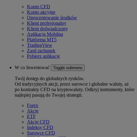
Konto CFD
Konto akcyjne
Oprocentowanie środków
Klient profesjonalny
Klient doświadczony
Aplikacja Mobilna
Platforma MT5
TradingView
Zasil rachunek
Pobierz aplikację
W co Inwestować
Toggle submenu
Twój dostęp do globalnych rynków.
Od tradycyjnych akcji, przez surowce i globalne waluty, aż
po kontrakty CFD na kryptowaluty. Odkryj instrumenty, które
najlepiej pasują do Twojej strategii.
Forex
Akcje
ETF
Akcje CFD
Indeksy CFD
Surowce CFD