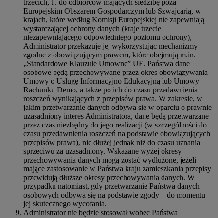
trzecich, tj. do odbiorców mających siedzibę poza
Europejskim Obszarem Gospodarczym lub Szwajcarią, w
krajach, które według Komisji Europejskiej nie zapewniają
wystarczającej ochrony danych (kraje trzecie
niezapewniającego odpowiedniego poziomu ochrony),
Administrator przekazuje je, wykorzystując mechanizmy
zgodne z obowiązującym prawem, które obejmują m.in.
„Standardowe Klauzule Umowne” UE. Państwa dane
osobowe będą przechowywane przez okres obowiązywania
Umowy o Usługę Informacyjno Edukacyjną lub Umowy
Rachunku Demo, a także po ich do czasu przedawnienia
roszczeń wynikających z przepisów prawa. W zakresie, w
jakim przetwarzanie danych odbywa się w oparciu o prawnie
uzasadniony interes Administratora, dane będą przetwarzane
przez czas niezbędny do jego realizacji (w szczególności do
czasu przedawnienia roszczeń na podstawie obowiązujących
przepisów prawa), nie dłużej jednak niż do czasu uznania
sprzeciwu za uzasadniony. Wskazane wyżej okresy
przechowywania danych mogą zostać wydłużone, jeżeli
mające zastosowanie w Państwa kraju zamieszkania przepisy
przewidują dłuższe okresy przechowywania danych. W
przypadku natomiast, gdy przetwarzanie Państwa danych
osobowych odbywa się na podstawie zgody – do momentu
jej skutecznego wycofania.
Administrator nie będzie stosował wobec Państwa