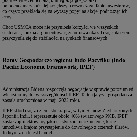
podniesienie cen ich akcji. Integracja gospodarki
północnoamerykańskiej zwiększyła również zaufanie inwestorów,
co często przekłada się na wyższy popyt na akcje, podnosząc ich
ceny.
Choć USMCA może nie przyniosła korzyści we wszystkich
sektorach, można argumentować, że umowa okazała się sukcesem i
przyczyniła się do stabilności na rynkach finansowych.
Ramy Gospodarcze regionu Indo-Pacyfiku (Indo-
Pacific Economic Framework, IPEF)
Administracja Bidena rozpoczęła negocjacje w sprawie porozumień
wielostronnych , w szczególności IPEF. Ta inicjatywa gospodarcza
została uruchomiona w maju 2022 roku.
IPEF składa się z czternastu krajów, w tym Stanów Zjednoczonych,
Japonii i Indii, i reprezentuje około 40% światowego PKB. IPEF
został zaprojektowany jako elastyczne porozumienie, które
umożliwia krajom przystąpienie do dowolnego z czterech filarów.
Jednym z nich jest handel.