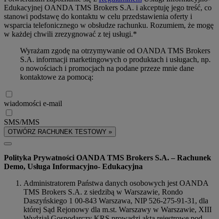
Edukacyjnej OANDA TMS Brokers S.A. i akceptuję jego treść, co
stanowi podstawę do kontaktu w celu przedstawienia oferty i
wsparcia telefonicznego w obsłudze rachunku. Rozumiem, że mogę
w każdej chwili zrezygnować z tej usługi.*
Wyrażam zgodę na otrzymywanie od OANDA TMS Brokers
S.A. informacji marketingowych o produktach i usługach, np.
o nowościach i promocjach na podane przeze mnie dane
kontaktowe za pomocą:
wiadomości e-mail
SMS/MMS
OTWÓRZ RACHUNEK TESTOWY »
Polityka Prywatności OANDA TMS Brokers S.A. – Rachunek
Demo, Usługa Informacyjno- Edukacyjna
Administratorem Państwa danych osobowych jest OANDA
TMS Brokers S.A. z siedzibą w Warszawie, Rondo
Daszyńskiego 1 00-843 Warszawa, NIP 526-275-91-31, dla
której Sąd Rejonowy dla m.st. Warszawy w Warszawie, XIII
Wydział Gospodarczy KRS prowadzi akta rejestrowe pod