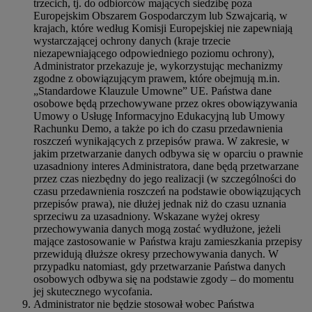
trzecich, tj. do odbiorców mających siedzibę poza
Europejskim Obszarem Gospodarczym lub Szwajcarią, w
krajach, które według Komisji Europejskiej nie zapewniają
wystarczającej ochrony danych (kraje trzecie
niezapewniającego odpowiedniego poziomu ochrony),
Administrator przekazuje je, wykorzystując mechanizmy
zgodne z obowiązującym prawem, które obejmują m.in.
„Standardowe Klauzule Umowne” UE. Państwa dane
osobowe będą przechowywane przez okres obowiązywania
Umowy o Usługę Informacyjno Edukacyjną lub Umowy
Rachunku Demo, a także po ich do czasu przedawnienia
roszczeń wynikających z przepisów prawa. W zakresie, w
jakim przetwarzanie danych odbywa się w oparciu o prawnie
uzasadniony interes Administratora, dane będą przetwarzane
przez czas niezbędny do jego realizacji (w szczególności do
czasu przedawnienia roszczeń na podstawie obowiązujących
przepisów prawa), nie dłużej jednak niż do czasu uznania
sprzeciwu za uzasadniony. Wskazane wyżej okresy
przechowywania danych mogą zostać wydłużone, jeżeli
mające zastosowanie w Państwa kraju zamieszkania przepisy
przewidują dłuższe okresy przechowywania danych. W
przypadku natomiast, gdy przetwarzanie Państwa danych
osobowych odbywa się na podstawie zgody – do momentu
jej skutecznego wycofania.
Administrator nie będzie stosował wobec Państwa