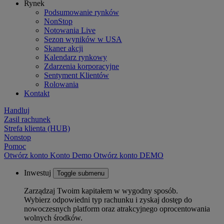
Rynek
Podsumowanie rynków
NonStop
Notowania Live
Sezon wyników w USA
Skaner akcji
Kalendarz rynkowy
Zdarzenia korporacyjne
Sentyment Klientów
Rolowania
Kontakt
Handluj
Zasil rachunek
Strefa klienta (HUB)
Nonstop
Pomoc
Otwórz konto
Konto
Demo
Otwórz konto DEMO
Inwestuj
Toggle submenu
Zarządzaj Twoim kapitałem w wygodny sposób.
Wybierz odpowiedni typ rachunku i zyskaj dostęp do
nowoczesnych platform oraz atrakcyjnego oprocentowania
wolnych środków.