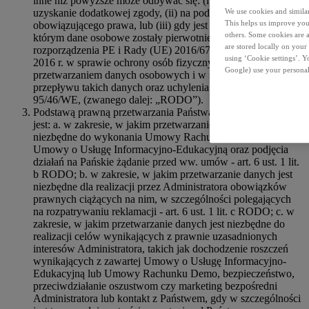
inne niż powyższe może odbywać się: (i) w oparciu o
uzyskanie dodatkowej zgody, (ii) na podstawie
We use cookies and similar 
This helps us improve your
obowiązującego prawa, lub (iii) gdy jest to zgodne z celem, w
others. Some cookies are a
którym dane osobowe zostały pierwotnie zebrane (art. 6 ust. 4
are stored locally on your
rozporządzenia PE i Rady (UE) 2016/679 z dnia 27 kwietnia
using ‘Cookie settings’. 
2016 r. w sprawie ochrony osób fizycznych w związku z
Google) use your personal
przetwarzaniem danych osobowych i w sprawie swobodnego
przepływu takich danych oraz uchylenia dyrektywy
95/46/WE, (zwanego dalej: „RODO”).
Podstawą prawną przetwarzania Państwa danych osobowych
jest: a. w zakresie, w jakim przetwarzanie danych jest
niezbędne do wykonania Umowy Rachunku Demo lub
Umowy o Usługę Informacyjno-Edukacyjną oraz podjęcia
działań na Pańskie żądanie przed ww. umów - art. 6 ust. 1 lit.
b RODO; b. w zakresie, w jakim przetwarzanie danych jest
niezbędne dla realizacji przez Administratora obowiązków
prawnych ciążących na nim, w szczególności polegających
na rozpatrywaniu reklamacji - art. 6 ust. 1 lit. c RODO; c. w
zakresie, w jakim przetwarzanie danych jest niezbędne do
realizacji celów wynikających z prawnie uzasadnionych
interesów Administratora, takich jak dochodzenie roszczeń
wynikających z zawartej Umowy o Usługę Informacyjno-
Edukacyjną lub Umowy Rachunku Demo, bezpieczeństwo,
przeciwdziałanie oszustwom czy marketing bezpośredni
Administratora lub kontakt z Państwem, gdy w szczególności