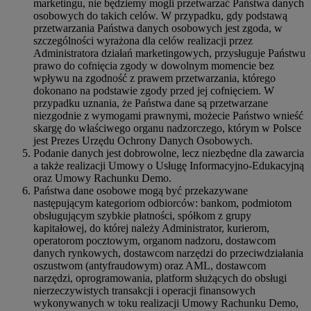
marketingu, nie będziemy mogli przetwarzać Państwa danych
osobowych do takich celów. W przypadku, gdy podstawą
przetwarzania Państwa danych osobowych jest zgoda, w
szczególności wyrażona dla celów realizacji przez
Administratora działań marketingowych, przysługuje Państwu
prawo do cofnięcia zgody w dowolnym momencie bez
wpływu na zgodność z prawem przetwarzania, którego
dokonano na podstawie zgody przed jej cofnięciem. W
przypadku uznania, że Państwa dane są przetwarzane
niezgodnie z wymogami prawnymi, możecie Państwo wnieść
skargę do właściwego organu nadzorczego, którym w Polsce
jest Prezes Urzędu Ochrony Danych Osobowych.
Podanie danych jest dobrowolne, lecz niezbędne dla zawarcia
a także realizacji Umowy o Usługę Informacyjno-Edukacyjną
oraz Umowy Rachunku Demo.
Państwa dane osobowe mogą być przekazywane
następującym kategoriom odbiorców: bankom, podmiotom
obsługującym szybkie płatności, spółkom z grupy
kapitałowej, do której należy Administrator, kurierom,
operatorom pocztowym, organom nadzoru, dostawcom
danych rynkowych, dostawcom narzędzi do przeciwdziałania
oszustwom (antyfraudowym) oraz AML, dostawcom
narzędzi, oprogramowania, platform służących do obsługi
nierzeczywistych transakcji i operacji finansowych
wykonywanych w toku realizacji Umowy Rachunku Demo,