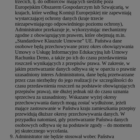
trzecich, tj. do odbiorców mających siedzibę poza
Europejskim Obszarem Gospodarczym lub Szwajcarią, w
krajach, które według Komisji Europejskiej nie zapewniają
wystarczającej ochrony danych (kraje trzecie
niezapewniającego odpowiedniego poziomu ochrony),
Administrator przekazuje je, wykorzystując mechanizmy
zgodne z obowiązującym prawem, które obejmują m.in.
„Standardowe Klauzule Umowne” UE. Państwa dane
osobowe będą przechowywane przez okres obowiązywania
Umowy o Usługę Informacyjno Edukacyjną lub Umowy
Rachunku Demo, a także po ich do czasu przedawnienia
roszczeń wynikających z przepisów prawa. W zakresie, w
jakim przetwarzanie danych odbywa się w oparciu o prawnie
uzasadniony interes Administratora, dane będą przetwarzane
przez czas niezbędny do jego realizacji (w szczególności do
czasu przedawnienia roszczeń na podstawie obowiązujących
przepisów prawa), nie dłużej jednak niż do czasu uznania
sprzeciwu za uzasadniony. Wskazane wyżej okresy
przechowywania danych mogą zostać wydłużone, jeżeli
mające zastosowanie w Państwa kraju zamieszkania przepisy
przewidują dłuższe okresy przechowywania danych. W
przypadku natomiast, gdy przetwarzanie Państwa danych
osobowych odbywa się na podstawie zgody – do momentu
jej skutecznego wycofania.
Administrator nie będzie stosował wobec Państwa