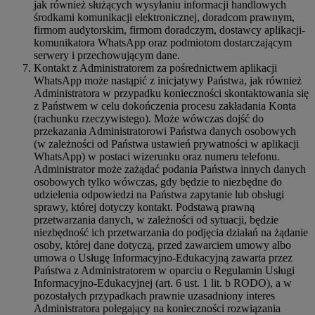
jak również służących wysyłaniu informacji handlowych
środkami komunikacji elektronicznej, doradcom prawnym,
firmom audytorskim, firmom doradczym, dostawcy aplikacji-
komunikatora WhatsApp oraz podmiotom dostarczającym
serwery i przechowującym dane.
Kontakt z Administratorem za pośrednictwem aplikacji
WhatsApp może nastąpić z inicjatywy Państwa, jak również
Administratora w przypadku konieczności skontaktowania się
z Państwem w celu dokończenia procesu zakładania Konta
(rachunku rzeczywistego). Może wówczas dojść do
przekazania Administratorowi Państwa danych osobowych
(w zależności od Państwa ustawień prywatności w aplikacji
WhatsApp) w postaci wizerunku oraz numeru telefonu.
Administrator może zażądać podania Państwa innych danych
osobowych tylko wówczas, gdy będzie to niezbędne do
udzielenia odpowiedzi na Państwa zapytanie lub obsługi
sprawy, której dotyczy kontakt. Podstawą prawną
przetwarzania danych, w zależności od sytuacji, będzie
niezbędność ich przetwarzania do podjęcia działań na żądanie
osoby, której dane dotyczą, przed zawarciem umowy albo
umowa o Usługę Informacyjno-Edukacyjną zawarta przez
Państwa z Administratorem w oparciu o Regulamin Usługi
Informacyjno-Edukacyjnej (art. 6 ust. 1 lit. b RODO), a w
pozostałych przypadkach prawnie uzasadniony interes
Administratora polegający na konieczności rozwiązania