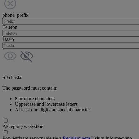
phone_prefix
Telefon
Hasło
Siła hasła:
The password must contain:
8 or more characters
Uppercase and lowercase letters
At least one digit and special character
Akceptuję wszystkie
Potwierdzam zapoznanie się z
Regulaminem
Usługi Informacyjno-