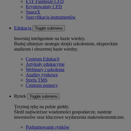
ETF Fundusze CFD
Kryptowaluty CFD
SpaceX
Specyfikacja instrumentów
Edukacja
Toggle submenu
Inwestuj inteligentnie na bazie wiedzy.
Buduj silniejsze strategie dzięki szkoleniom, eksperckim
analizom i obszernej bazie wiedzy.
Centrum Edukacji
Artykuły edukacyjne
Webinary i szkolenia
Analizy rynkowe
Strefa TMS
Centrum pomocy
Rynek
Toggle submenu
Trzymaj rękę na pulsie giełdy.
Śledź najświeższe wiadomości gospodarcze, nastroje
inwestorów oraz kluczowe wydarzenia makroekonomiczne.
Podsumowanie rynków