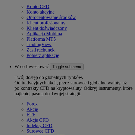
Konto CFD
Konto akcyjne
Oprocentowanie środków
Klient profesjonalny
Klient doświadczony
Aplikacja Mobilna
Platforma MT5
TradingView
Zasil rachunek
Pobierz aplikację
W co Inwestować
Toggle submenu
Twój dostęp do globalnych rynków.
Od tradycyjnych akcji, przez surowce i globalne waluty, aż
po kontrakty CFD na kryptowaluty. Odkryj instrumenty, które
najlepiej pasują do Twojej strategii.
Forex
Akcje
ETF
Akcje CFD
Indeksy CFD
Surowce CFD