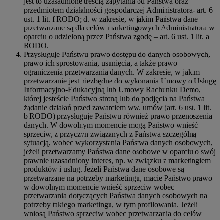
jest to uzasadnione treścią zapytania od Państwa oraz
przedmiotem działalności gospodarczej Administratora- art. 6
ust. 1 lit. f RODO; d. w zakresie, w jakim Państwa dane
przetwarzane są dla celów marketingowych Administratora w
oparciu o udzieloną przez Państwa zgodę – art. 6 ust. 1 lit. a
RODO.
Przysługuje Państwu prawo dostępu do danych osobowych,
prawo ich sprostowania, usunięcia, a także prawo
ograniczenia przetwarzania danych. W zakresie, w jakim
przetwarzanie jest niezbędne do wykonania Umowy o Usługę
Informacyjno-Edukacyjną lub Umowy Rachunku Demo,
której jesteście Państwo stroną lub do podjęcia na Państwa
żądanie działań przed zawarciem ww. umów (art. 6 ust. 1 lit.
b RODO) przysługuje Państwu również prawo przenoszenia
danych. W dowolnym momencie mogą Państwo wnieść
sprzeciw, z przyczyn związanych z Państwa szczególną
sytuacją, wobec wykorzystania Państwa danych osobowych,
jeżeli przetwarzamy Państwa dane osobowe w oparciu o swój
prawnie uzasadniony interes, np. w związku z marketingiem
produktów i usług. Jeżeli Państwa dane osobowe są
przetwarzane na potrzeby marketingu, macie Państwo prawo
w dowolnym momencie wnieść sprzeciw wobec
przetwarzania dotyczących Państwa danych osobowych na
potrzeby takiego marketingu, w tym profilowania. Jeżeli
wniosą Państwo sprzeciw wobec przetwarzania do celów