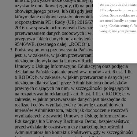
inne niż powyższe może odbywać się: (i) w oparciu o
uzyskanie dodatkowej zgody, (ii) na podstawie
We use cookies and similar 
This helps us improve your
obowiązującego prawa, lub (iii) gdy jest to zgodne z celem, w
others. Some cookies are a
którym dane osobowe zostały pierwotnie zebrane (art. 6 ust. 4
are stored locally on your
rozporządzenia PE i Rady (UE) 2016/679 z dnia 27 kwietnia
using ‘Cookie settings’. 
2016 r. w sprawie ochrony osób fizycznych w związku z
Google) use your personal
przetwarzaniem danych osobowych i w sprawie swobodnego
przepływu takich danych oraz uchylenia dyrektywy
95/46/WE, (zwanego dalej: „RODO”).
Podstawą prawną przetwarzania Państwa danych osobowych
jest: a. w zakresie, w jakim przetwarzanie danych jest
niezbędne do wykonania Umowy Rachunku Demo lub
Umowy o Usługę Informacyjno-Edukacyjną oraz podjęcia
działań na Pańskie żądanie przed ww. umów - art. 6 ust. 1 lit.
b RODO; b. w zakresie, w jakim przetwarzanie danych jest
niezbędne dla realizacji przez Administratora obowiązków
prawnych ciążących na nim, w szczególności polegających
na rozpatrywaniu reklamacji - art. 6 ust. 1 lit. c RODO; c. w
zakresie, w jakim przetwarzanie danych jest niezbędne do
realizacji celów wynikających z prawnie uzasadnionych
interesów Administratora, takich jak dochodzenie roszczeń
wynikających z zawartej Umowy o Usługę Informacyjno-
Edukacyjną lub Umowy Rachunku Demo, bezpieczeństwo,
przeciwdziałanie oszustwom czy marketing bezpośredni
Administratora lub kontakt z Państwem, gdy w szczególności