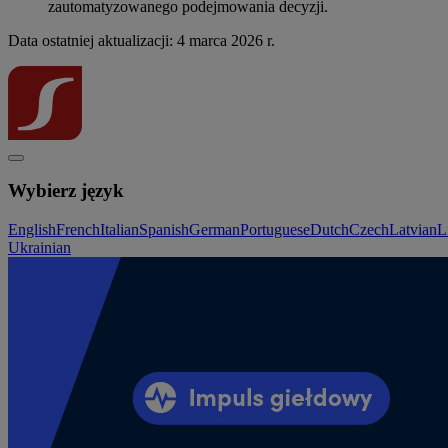
zautomatyzowanego podejmowania decyzji.
Data ostatniej aktualizacji: 4 marca 2026 r.
Wybierz język
English
French
Italian
Spanish
German
Portuguese
Dutch
Czech
Latvian
L
Ukrainian