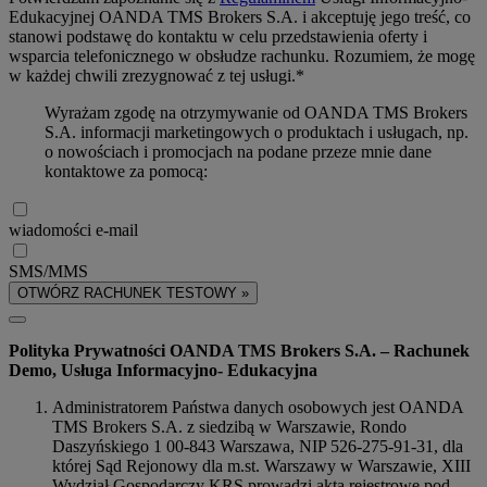
Edukacyjnej OANDA TMS Brokers S.A. i akceptuję jego treść, co
stanowi podstawę do kontaktu w celu przedstawienia oferty i
wsparcia telefonicznego w obsłudze rachunku. Rozumiem, że mogę
w każdej chwili zrezygnować z tej usługi.*
Wyrażam zgodę na otrzymywanie od OANDA TMS Brokers
S.A. informacji marketingowych o produktach i usługach, np.
o nowościach i promocjach na podane przeze mnie dane
kontaktowe za pomocą:
wiadomości e-mail
SMS/MMS
OTWÓRZ RACHUNEK TESTOWY »
Polityka Prywatności OANDA TMS Brokers S.A. – Rachunek
Demo, Usługa Informacyjno- Edukacyjna
Administratorem Państwa danych osobowych jest OANDA
TMS Brokers S.A. z siedzibą w Warszawie, Rondo
Daszyńskiego 1 00-843 Warszawa, NIP 526-275-91-31, dla
której Sąd Rejonowy dla m.st. Warszawy w Warszawie, XIII
Wydział Gospodarczy KRS prowadzi akta rejestrowe pod