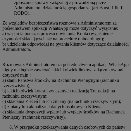
zgłoszonej sprawy związanej z prowadzoną przez
Administratora działalnością gospodarczą (art. 6 ust. 1 lit. f
RODO).
Ze względów bezpieczeństwa rozmowa z Administratorem za
pośrednictwem aplikacji WhatsApp może dotyczyć wyłącznie:
a) wsparcia podczas procesu otwierania Konta (wyjaśnienie
czynności składających się na procedurę onboardingu);
b) udzielania odpowiedzi na pytania klientów dotyczące działalności
Administratora.
Rozmowa z Administratorem za pośrednictwem aplikacji WhatsApp
nigdy nie będzie zawierać jakichkolwiek linków, załączników ani
dotyczyć m.in.:
a) stanu Państwa środków na Rachunku Pieniężnym (rachunku
rzeczywistym);
b) jakichkolwiek kwestii związanych realizacją Transakcji na
rachunku rzeczywistym;
c) składania Zleceń lub ich zmiany (na rachunku rzeczywistym);
d) zmiany lub aktualizacji danych osobowych Klienta;
e) składania dyspozycji wpłaty lub wypłaty środków na Rachunek
Pieniężny (rachunek rzeczywisty).
W przypadku przekazywania danych osobowych do państw