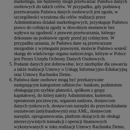
marketingu, nie będziemy mogli przetwarzać Państwa danych
osobowych do takich celów. W przypadku, gdy podstawą
przetwarzania Państwa danych osobowych jest zgoda, w
szczególności wyrażona dla celów realizacji przez
Administratora działań marketingowych, przysługuje Państwu
prawo do cofnięcia zgody w dowolnym momencie bez
wpływu na zgodność z prawem przetwarzania, którego
dokonano na podstawie zgody przed jej cofnięciem. W
przypadku uznania, że Państwa dane są przetwarzane
niezgodnie z wymogami prawnymi, możecie Państwo wnieść
skargę do właściwego organu nadzorczego, którym w Polsce
jest Prezes Urzędu Ochrony Danych Osobowych.
Podanie danych jest dobrowolne, lecz niezbędne dla zawarcia
a także realizacji Umowy o Usługę Informacyjno-Edukacyjną
oraz Umowy Rachunku Demo.
Państwa dane osobowe mogą być przekazywane
następującym kategoriom odbiorców: bankom, podmiotom
obsługującym szybkie płatności, spółkom z grupy
kapitałowej, do której należy Administrator, kurierom,
operatorom pocztowym, organom nadzoru, dostawcom
danych rynkowych, dostawcom narzędzi do przeciwdziałania
oszustwom (antyfraudowym) oraz AML, dostawcom
narzędzi, oprogramowania, platform służących do obsługi
nierzeczywistych transakcji i operacji finansowych
wykonywanych w toku realizacji Umowy Rachunku Demo,