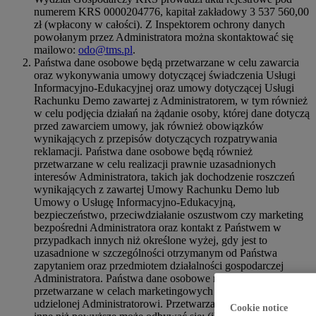
numerem KRS 0000204776, kapitał zakładowy 3 537 560,00
zł (wpłacony w całości). Z Inspektorem ochrony danych
powołanym przez Administratora można skontaktować się
mailowo:
odo@tms.pl
.
Państwa dane osobowe będą przetwarzane w celu zawarcia
oraz wykonywania umowy dotyczącej świadczenia Usługi
Informacyjno-Edukacyjnej oraz umowy dotyczącej Usługi
Rachunku Demo zawartej z Administratorem, w tym również
w celu podjęcia działań na żądanie osoby, której dane dotyczą
przed zawarciem umowy, jak również obowiązków
wynikających z przepisów dotyczących rozpatrywania
reklamacji. Państwa dane osobowe będą również
przetwarzane w celu realizacji prawnie uzasadnionych
interesów Administratora, takich jak dochodzenie roszczeń
wynikających z zawartej Umowy Rachunku Demo lub
Umowy o Usługę Informacyjno-Edukacyjną,
bezpieczeństwo, przeciwdziałanie oszustwom czy marketing
bezpośredni Administratora oraz kontakt z Państwem w
przypadkach innych niż określone wyżej, gdy jest to
uzasadnione w szczególności otrzymanym od Państwa
zapytaniem oraz przedmiotem działalności gospodarczej
Administratora. Państwa dane osobowe mogą również być
przetwarzane w celach marketingowych na podstawie zgody
udzielonej Administratorowi. Przetwarzanie danych w celach
Cookie notice