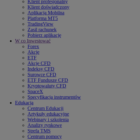
Klient profesjonalny
Klient doświadczony
Aplikacja Mobilna
Platforma MT5
TradingView
Zasil rachunek
Pobierz aplikację
W co Inwestować
Forex
Akcje
ETF
Akcje CFD
Indeksy CFD
Surowce CFD
ETF Fundusze CFD
Kryptowaluty CFD
SpaceX
Specyfikacja instrumentów
Edukacja
Centrum Edukacji
Artykuły edukacyjne
Webinary i szkolenia
Analizy rynkowe
Strefa TMS
Centrum pomocy