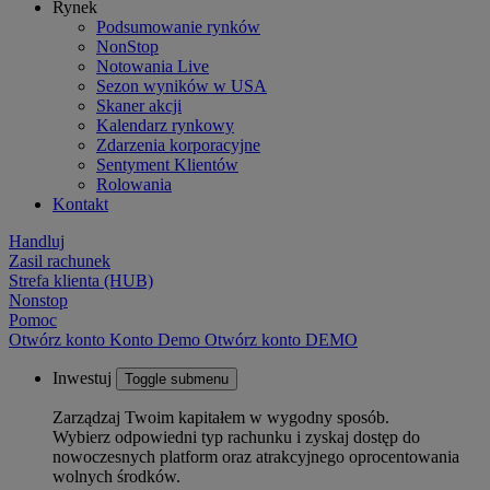
Rynek
Podsumowanie rynków
NonStop
Notowania Live
Sezon wyników w USA
Skaner akcji
Kalendarz rynkowy
Zdarzenia korporacyjne
Sentyment Klientów
Rolowania
Kontakt
Handluj
Zasil rachunek
Strefa klienta (HUB)
Nonstop
Pomoc
Otwórz konto
Konto
Demo
Otwórz konto DEMO
Inwestuj
Toggle submenu
Zarządzaj Twoim kapitałem w wygodny sposób.
Wybierz odpowiedni typ rachunku i zyskaj dostęp do
nowoczesnych platform oraz atrakcyjnego oprocentowania
wolnych środków.