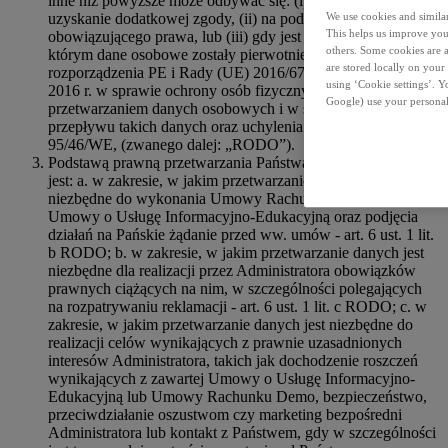
inne niż powyższe może odbywać się: (i) w oparciu o
uzyskanie dodatkowej zgody, (ii) na podstawie
We use cookies and similar 
This helps us improve your
obowiązującego prawa, lub (iii) gdy jest to zgodne z celem, w
others. Some cookies are a
którym dane osobowe zostały pierwotnie zebrane (art. 6 ust. 4
are stored locally on your
rozporządzenia PE i Rady (UE) 2016/679 z dnia 27 kwietnia
using ‘Cookie settings’. 
2016 r. w sprawie ochrony osób fizycznych w związku z
Google) use your personal
przetwarzaniem danych osobowych i w sprawie swobodnego
przepływu takich danych oraz uchylenia dyrektywy
95/46/WE, (zwanego dalej: „RODO”).
Podstawą prawną przetwarzania Państwa danych osobowych
jest: a. w zakresie, w jakim przetwarzanie danych jest
niezbędne do wykonania Umowy Rachunku Demo lub
Umowy o Usługę Informacyjno-Edukacyjną oraz podjęcia
działań na Pańskie żądanie przed ww. umów - art. 6 ust. 1 lit.
b RODO; b. w zakresie, w jakim przetwarzanie danych jest
niezbędne dla realizacji przez Administratora obowiązków
prawnych ciążących na nim, w szczególności polegających
na rozpatrywaniu reklamacji - art. 6 ust. 1 lit. c RODO; c. w
zakresie, w jakim przetwarzanie danych jest niezbędne do
realizacji celów wynikających z prawnie uzasadnionych
interesów Administratora, takich jak dochodzenie roszczeń
wynikających z zawartej Umowy o Usługę Informacyjno-
Edukacyjną lub Umowy Rachunku Demo, bezpieczeństwo,
przeciwdziałanie oszustwom czy marketing bezpośredni
Administratora lub kontakt z Państwem, gdy w szczególności