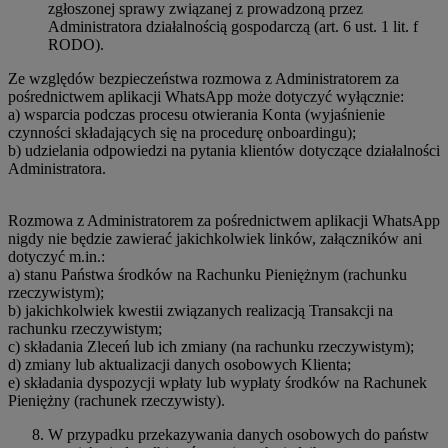
zgłoszonej sprawy związanej z prowadzoną przez
Administratora działalnością gospodarczą (art. 6 ust. 1 lit. f
RODO).
Ze względów bezpieczeństwa rozmowa z Administratorem za
pośrednictwem aplikacji WhatsApp może dotyczyć wyłącznie:
a) wsparcia podczas procesu otwierania Konta (wyjaśnienie
czynności składających się na procedurę onboardingu);
b) udzielania odpowiedzi na pytania klientów dotyczące działalności
Administratora.
Rozmowa z Administratorem za pośrednictwem aplikacji WhatsApp
nigdy nie będzie zawierać jakichkolwiek linków, załączników ani
dotyczyć m.in.:
a) stanu Państwa środków na Rachunku Pieniężnym (rachunku
rzeczywistym);
b) jakichkolwiek kwestii związanych realizacją Transakcji na
rachunku rzeczywistym;
c) składania Zleceń lub ich zmiany (na rachunku rzeczywistym);
d) zmiany lub aktualizacji danych osobowych Klienta;
e) składania dyspozycji wpłaty lub wypłaty środków na Rachunek
Pieniężny (rachunek rzeczywisty).
W przypadku przekazywania danych osobowych do państw