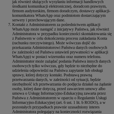
jak również służących wysyłaniu informacji handlowych
środkami komunikacji elektronicznej, doradcom prawnym,
firmom audytorskim, firmom doradczym, dostawcy aplikacji-
komunikatora WhatsApp oraz podmiotom dostarczającym
serwery i przechowującym dane.
Kontakt z Administratorem za pośrednictwem aplikacji
WhatsApp może nastąpić z inicjatywy Państwa, jak również
Administratora w przypadku konieczności skontaktowania się
z Państwem w celu dokończenia procesu zakładania Konta
(rachunku rzeczywistego). Może wówczas dojść do
przekazania Administratorowi Państwa danych osobowych
(w zależności od Państwa ustawień prywatności w aplikacji
WhatsApp) w postaci wizerunku oraz numeru telefonu.
Administrator może zażądać podania Państwa innych danych
osobowych tylko wówczas, gdy będzie to niezbędne do
udzielenia odpowiedzi na Państwa zapytanie lub obsługi
sprawy, której dotyczy kontakt. Podstawą prawną
przetwarzania danych, w zależności od sytuacji, będzie
niezbędność ich przetwarzania do podjęcia działań na żądanie
osoby, której dane dotyczą, przed zawarciem umowy albo
umowa o Usługę Informacyjno-Edukacyjną zawarta przez
Państwa z Administratorem w oparciu o Regulamin Usługi
Informacyjno-Edukacyjnej (art. 6 ust. 1 lit. b RODO), a w
pozostałych przypadkach prawnie uzasadniony interes
Administratora polegający na konieczności rozwiązania