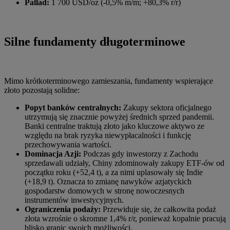
Pallad:
1 700 USD/oz (-0,5% m/m; +80,3% r/r)
Silne fundamenty długoterminowe
Mimo krótkoterminowego zamieszania, fundamenty wspierające
złoto pozostają solidne:
Popyt banków centralnych:
Zakupy sektora oficjalnego
utrzymują się znacznie powyżej średnich sprzed pandemii.
Banki centralne traktują złoto jako kluczowe aktywo ze
względu na brak ryzyka niewypłacalności i funkcję
przechowywania wartości.
Dominacja Azji:
Podczas gdy inwestorzy z Zachodu
sprzedawali udziały, Chiny zdominowały zakupy ETF-ów od
początku roku (+52,4 t), a za nimi uplasowały się Indie
(+18,9 t). Oznacza to zmianę nawyków azjatyckich
gospodarstw domowych w stronę nowoczesnych
instrumentów inwestycyjnych.
Ograniczenia podaży:
Przewiduje się, że całkowita podaż
złota wzrośnie o skromne 1,4% r/r, ponieważ kopalnie pracują
blisko granic swoich możliwości.