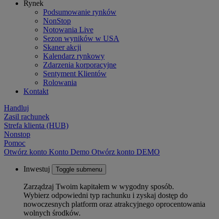
Rynek
Podsumowanie rynków
NonStop
Notowania Live
Sezon wyników w USA
Skaner akcji
Kalendarz rynkowy
Zdarzenia korporacyjne
Sentyment Klientów
Rolowania
Kontakt
Handluj
Zasil rachunek
Strefa klienta (HUB)
Nonstop
Pomoc
Otwórz konto
Konto
Demo
Otwórz konto DEMO
Inwestuj
Toggle submenu
Zarządzaj Twoim kapitałem w wygodny sposób.
Wybierz odpowiedni typ rachunku i zyskaj dostęp do
nowoczesnych platform oraz atrakcyjnego oprocentowania
wolnych środków.