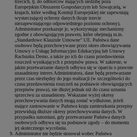
trzecich, tj. do odbiorców mających siedzibę poza
Europejskim Obszarem Gospodarczym lub Szwajcarią, w
krajach, które według Komisji Europejskiej nie zapewniają
wystarczającej ochrony danych (kraje trzecie
niezapewniającego odpowiedniego poziomu ochrony),
Administrator przekazuje je, wykorzystując mechanizmy
zgodne z obowiązującym prawem, które obejmują m.in.
„Standardowe Klauzule Umowne” UE. Państwa dane
osobowe będą przechowywane przez okres obowiązywania
Umowy o Usługę Informacyjno Edukacyjną lub Umowy
Rachunku Demo, a także po ich do czasu przedawnienia
roszczeń wynikających z przepisów prawa. W zakresie, w
jakim przetwarzanie danych odbywa się w oparciu o prawnie
uzasadniony interes Administratora, dane będą przetwarzane
przez czas niezbędny do jego realizacji (w szczególności do
czasu przedawnienia roszczeń na podstawie obowiązujących
przepisów prawa), nie dłużej jednak niż do czasu uznania
sprzeciwu za uzasadniony. Wskazane wyżej okresy
przechowywania danych mogą zostać wydłużone, jeżeli
mające zastosowanie w Państwa kraju zamieszkania przepisy
przewidują dłuższe okresy przechowywania danych. W
przypadku natomiast, gdy przetwarzanie Państwa danych
osobowych odbywa się na podstawie zgody – do momentu
jej skutecznego wycofania.
Administrator nie będzie stosował wobec Państwa