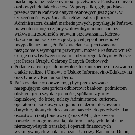
marketingu, nie będziemy mogli przetwarzać Państwa danych
osobowych do takich celów. W przypadku, gdy podstawą
przetwarzania Państwa danych osobowych jest zgoda, w
szczególności wyrażona dla celów realizacji przez
Administratora działań marketingowych, przysługuje Państwu
prawo do cofnięcia zgody w dowolnym momencie bez
wpływu na zgodność z prawem przetwarzania, którego
dokonano na podstawie zgody przed jej cofnięciem. W
przypadku uznania, że Państwa dane są przetwarzane
niezgodnie z wymogami prawnymi, możecie Państwo wnieść
skargę do właściwego organu nadzorczego, którym w Polsce
jest Prezes Urzędu Ochrony Danych Osobowych.
Podanie danych jest dobrowolne, lecz niezbędne dla zawarcia
a także realizacji Umowy o Usługę Informacyjno-Edukacyjną
oraz Umowy Rachunku Demo.
Państwa dane osobowe mogą być przekazywane
następującym kategoriom odbiorców: bankom, podmiotom
obsługującym szybkie płatności, spółkom z grupy
kapitałowej, do której należy Administrator, kurierom,
operatorom pocztowym, organom nadzoru, dostawcom
danych rynkowych, dostawcom narzędzi do przeciwdziałania
oszustwom (antyfraudowym) oraz AML, dostawcom
narzędzi, oprogramowania, platform służących do obsługi
nierzeczywistych transakcji i operacji finansowych
wykonywanych w toku realizacji Umowy Rachunku Demo,