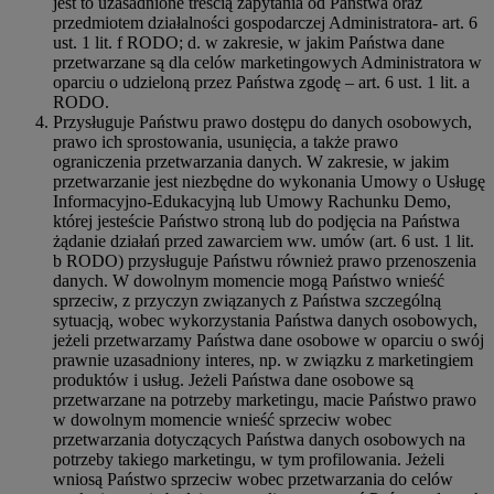
jest to uzasadnione treścią zapytania od Państwa oraz
przedmiotem działalności gospodarczej Administratora- art. 6
ust. 1 lit. f RODO; d. w zakresie, w jakim Państwa dane
przetwarzane są dla celów marketingowych Administratora w
oparciu o udzieloną przez Państwa zgodę – art. 6 ust. 1 lit. a
RODO.
Przysługuje Państwu prawo dostępu do danych osobowych,
prawo ich sprostowania, usunięcia, a także prawo
ograniczenia przetwarzania danych. W zakresie, w jakim
przetwarzanie jest niezbędne do wykonania Umowy o Usługę
Informacyjno-Edukacyjną lub Umowy Rachunku Demo,
której jesteście Państwo stroną lub do podjęcia na Państwa
żądanie działań przed zawarciem ww. umów (art. 6 ust. 1 lit.
b RODO) przysługuje Państwu również prawo przenoszenia
danych. W dowolnym momencie mogą Państwo wnieść
sprzeciw, z przyczyn związanych z Państwa szczególną
sytuacją, wobec wykorzystania Państwa danych osobowych,
jeżeli przetwarzamy Państwa dane osobowe w oparciu o swój
prawnie uzasadniony interes, np. w związku z marketingiem
produktów i usług. Jeżeli Państwa dane osobowe są
przetwarzane na potrzeby marketingu, macie Państwo prawo
w dowolnym momencie wnieść sprzeciw wobec
przetwarzania dotyczących Państwa danych osobowych na
potrzeby takiego marketingu, w tym profilowania. Jeżeli
wniosą Państwo sprzeciw wobec przetwarzania do celów