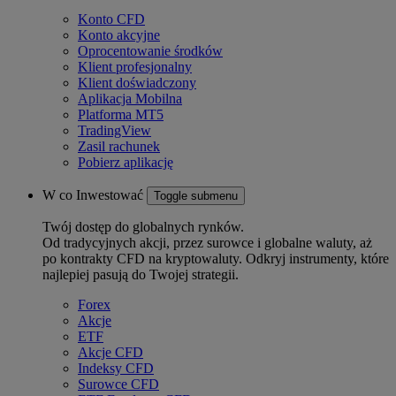
Konto CFD
Konto akcyjne
Oprocentowanie środków
Klient profesjonalny
Klient doświadczony
Aplikacja Mobilna
Platforma MT5
TradingView
Zasil rachunek
Pobierz aplikację
W co Inwestować
Toggle submenu
Twój dostęp do globalnych rynków.
Od tradycyjnych akcji, przez surowce i globalne waluty, aż
po kontrakty CFD na kryptowaluty. Odkryj instrumenty, które
najlepiej pasują do Twojej strategii.
Forex
Akcje
ETF
Akcje CFD
Indeksy CFD
Surowce CFD