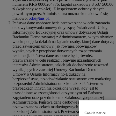
numerem KRS 0000204776, kapitał zakładowy 3 537 560,00
zł (wpłacony w całości). Z Inspektorem ochrony danych
powołanym przez Administratora można skontaktować się
mailowo:
odo@tms.pl
.
Państwa dane osobowe będą przetwarzane w celu zawarcia
oraz wykonywania umowy dotyczącej świadczenia Usługi
Informacyjno-Edukacyjnej oraz umowy dotyczącej Usługi
Rachunku Demo zawartej z Administratorem, w tym również
w celu podjęcia działań na żądanie osoby, której dane dotyczą
przed zawarciem umowy, jak również obowiązków
wynikających z przepisów dotyczących rozpatrywania
reklamacji. Państwa dane osobowe będą również
przetwarzane w celu realizacji prawnie uzasadnionych
interesów Administratora, takich jak dochodzenie roszczeń
wynikających z zawartej Umowy Rachunku Demo lub
Umowy o Usługę Informacyjno-Edukacyjną,
bezpieczeństwo, przeciwdziałanie oszustwom czy marketing
bezpośredni Administratora oraz kontakt z Państwem w
przypadkach innych niż określone wyżej, gdy jest to
uzasadnione w szczególności otrzymanym od Państwa
zapytaniem oraz przedmiotem działalności gospodarczej
Administratora. Państwa dane osobowe mogą również być
przetwarzane w celach marketingowych na podstawie zgody
udzielonej Administratorowi. Przetwarzanie danych w celach
Cookie notice