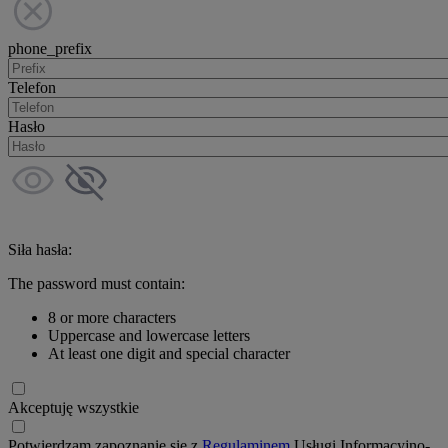
phone_prefix
Telefon
Hasło
Siła hasła:
The password must contain:
8 or more characters
Uppercase and lowercase letters
At least one digit and special character
Akceptuję wszystkie
Potwierdzam zapoznanie się z
Regulaminem
Usługi Informacyjno-