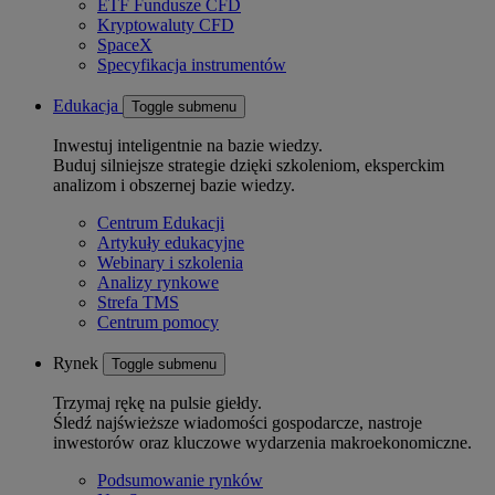
ETF Fundusze CFD
Kryptowaluty CFD
SpaceX
Specyfikacja instrumentów
Edukacja
Toggle submenu
Inwestuj inteligentnie na bazie wiedzy.
Buduj silniejsze strategie dzięki szkoleniom, eksperckim
analizom i obszernej bazie wiedzy.
Centrum Edukacji
Artykuły edukacyjne
Webinary i szkolenia
Analizy rynkowe
Strefa TMS
Centrum pomocy
Rynek
Toggle submenu
Trzymaj rękę na pulsie giełdy.
Śledź najświeższe wiadomości gospodarcze, nastroje
inwestorów oraz kluczowe wydarzenia makroekonomiczne.
Podsumowanie rynków