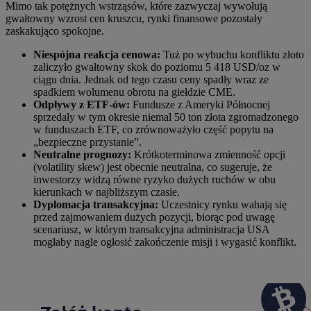
Mimo tak potężnych wstrząsów, które zazwyczaj wywołują
gwałtowny wzrost cen kruszcu, rynki finansowe pozostały
zaskakująco spokojne.
Niespójna reakcja cenowa:
Tuż po wybuchu konfliktu złoto
zaliczyło gwałtowny skok do poziomu 5 418 USD/oz w
ciągu dnia. Jednak od tego czasu ceny spadły wraz ze
spadkiem wolumenu obrotu na giełdzie CME.
Odpływy z ETF-ów:
Fundusze z Ameryki Północnej
sprzedały w tym okresie niemal 50 ton złota zgromadzonego
w funduszach ETF, co zrównoważyło część popytu na
„bezpieczne przystanie”.
Neutralne prognozy:
Krótkoterminowa zmienność opcji
(volatility skew) jest obecnie neutralna, co sugeruje, że
inwestorzy widzą równe ryzyko dużych ruchów w obu
kierunkach w najbliższym czasie.
Dyplomacja transakcyjna:
Uczestnicy rynku wahają się
przed zajmowaniem dużych pozycji, biorąc pod uwagę
scenariusz, w którym transakcyjna administracja USA
mogłaby nagle ogłosić zakończenie misji i wygasić konflikt.