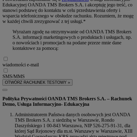
Edukacyjnej OANDA TMS Brokers S.A. i akceptuję jego treść, co
stanowi podstawę do kontaktu w celu przedstawienia oferty i
wsparcia telefonicznego w obsłudze rachunku. Rozumiem, że mogę
w każdej chwili zrezygnować z tej usługi.*
Wyrażam zgodę na otrzymywanie od OANDA TMS Brokers
S.A. informacji marketingowych o produktach i usługach, np.
o nowościach i promocjach na podane przeze mnie dane
kontaktowe za pomocą:
wiadomości e-mail
SMS/MMS
OTWÓRZ RACHUNEK TESTOWY »
Polityka Prywatności OANDA TMS Brokers S.A. – Rachunek
Demo, Usługa Informacyjno- Edukacyjna
Administratorem Państwa danych osobowych jest OANDA
TMS Brokers S.A. z siedzibą w Warszawie, Rondo
Daszyńskiego 1 00-843 Warszawa, NIP 526-275-91-31, dla
której Sąd Rejonowy dla m.st. Warszawy w Warszawie, XIII
Wydział Gospodarczy KRS prowadzi akta rejestrowe pod