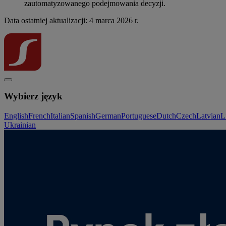
zautomatyzowanego podejmowania decyzji.
Data ostatniej aktualizacji: 4 marca 2026 r.
Wybierz język
English
French
Italian
Spanish
German
Portuguese
Dutch
Czech
Latvian
L
Ukrainian