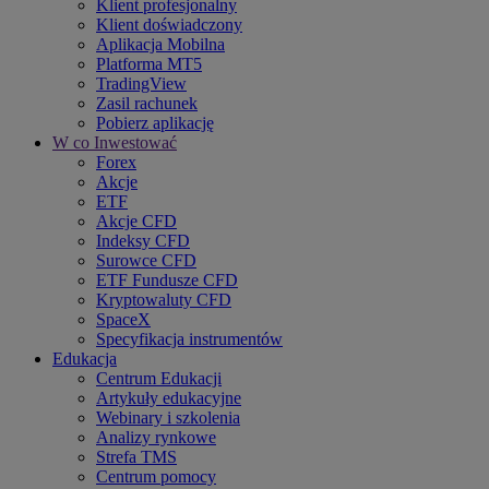
Klient profesjonalny
Klient doświadczony
Aplikacja Mobilna
Platforma MT5
TradingView
Zasil rachunek
Pobierz aplikację
W co Inwestować
Forex
Akcje
ETF
Akcje CFD
Indeksy CFD
Surowce CFD
ETF Fundusze CFD
Kryptowaluty CFD
SpaceX
Specyfikacja instrumentów
Edukacja
Centrum Edukacji
Artykuły edukacyjne
Webinary i szkolenia
Analizy rynkowe
Strefa TMS
Centrum pomocy