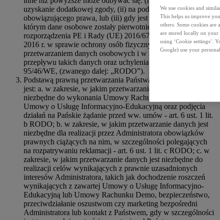
inne niż powyższe może odbywać się: (i) w oparciu o
uzyskanie dodatkowej zgody, (ii) na podstawie
We use cookies and similar 
This helps us improve your
obowiązującego prawa, lub (iii) gdy jest to zgodne z celem, w
others. Some cookies are a
którym dane osobowe zostały pierwotnie zebrane (art. 6 ust. 4
are stored locally on your
rozporządzenia PE i Rady (UE) 2016/679 z dnia 27 kwietnia
using ‘Cookie settings’. 
2016 r. w sprawie ochrony osób fizycznych w związku z
Google) use your personal
przetwarzaniem danych osobowych i w sprawie swobodnego
przepływu takich danych oraz uchylenia dyrektywy
95/46/WE, (zwanego dalej: „RODO”).
Podstawą prawną przetwarzania Państwa danych osobowych
jest: a. w zakresie, w jakim przetwarzanie danych jest
niezbędne do wykonania Umowy Rachunku Demo lub
Umowy o Usługę Informacyjno-Edukacyjną oraz podjęcia
działań na Pańskie żądanie przed ww. umów - art. 6 ust. 1 lit.
b RODO; b. w zakresie, w jakim przetwarzanie danych jest
niezbędne dla realizacji przez Administratora obowiązków
prawnych ciążących na nim, w szczególności polegających
na rozpatrywaniu reklamacji - art. 6 ust. 1 lit. c RODO; c. w
zakresie, w jakim przetwarzanie danych jest niezbędne do
realizacji celów wynikających z prawnie uzasadnionych
interesów Administratora, takich jak dochodzenie roszczeń
wynikających z zawartej Umowy o Usługę Informacyjno-
Edukacyjną lub Umowy Rachunku Demo, bezpieczeństwo,
przeciwdziałanie oszustwom czy marketing bezpośredni
Administratora lub kontakt z Państwem, gdy w szczególności