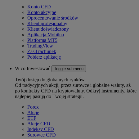
Konto CFD
Konto akcyjne
Oprocentowanie środków
Klient profesjonalny
Klient doświadczony
Aplikacja Mobilna
Platforma MT5
TradingView
Zasil rachunek
Pobierz aplikację
W co Inwestować
Toggle submenu
Twój dostęp do globalnych rynków.
Od tradycyjnych akcji, przez surowce i globalne waluty, aż
po kontrakty CFD na kryptowaluty. Odkryj instrumenty, które
najlepiej pasują do Twojej strategii.
Forex
Akcje
ETF
Akcje CFD
Indeksy CFD
Surowce CFD