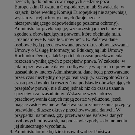
trzecich, tj. do odbiorców mających siedzibę poza
Europejskim Obszarem Gospodarczym lub Szwajcarią, w
krajach, które według Komisji Europejskiej nie zapewniają
wystarczającej ochrony danych (kraje trzecie
niezapewniającego odpowiedniego poziomu ochrony),
Administrator przekazuje je, wykorzystując mechanizmy
zgodne z obowiązującym prawem, które obejmują m.in.
„Standardowe Klauzule Umowne” UE. Państwa dane
osobowe będą przechowywane przez okres obowiązywania
Umowy o Usługę Informacyjno Edukacyjną lub Umowy
Rachunku Demo, a także po ich do czasu przedawnienia
roszczeń wynikających z przepisów prawa. W zakresie, w
jakim przetwarzanie danych odbywa się w oparciu o prawnie
uzasadniony interes Administratora, dane będą przetwarzane
przez czas niezbędny do jego realizacji (w szczególności do
czasu przedawnienia roszczeń na podstawie obowiązujących
przepisów prawa), nie dłużej jednak niż do czasu uznania
sprzeciwu za uzasadniony. Wskazane wyżej okresy
przechowywania danych mogą zostać wydłużone, jeżeli
mające zastosowanie w Państwa kraju zamieszkania przepisy
przewidują dłuższe okresy przechowywania danych. W
przypadku natomiast, gdy przetwarzanie Państwa danych
osobowych odbywa się na podstawie zgody – do momentu
jej skutecznego wycofania.
Administrator nie będzie stosował wobec Państwa