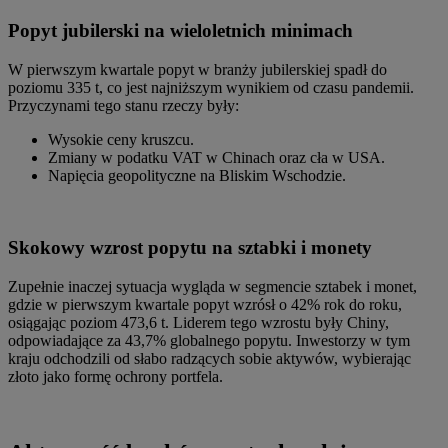
Popyt jubilerski na wieloletnich minimach
W pierwszym kwartale popyt w branży jubilerskiej spadł do
poziomu 335 t, co jest najniższym wynikiem od czasu pandemii.
Przyczynami tego stanu rzeczy były:
Wysokie ceny kruszcu.
Zmiany w podatku VAT w Chinach oraz cła w USA.
Napięcia geopolityczne na Bliskim Wschodzie.
Skokowy wzrost popytu na sztabki i monety
Zupełnie inaczej sytuacja wygląda w segmencie sztabek i monet,
gdzie w pierwszym kwartale popyt wzrósł o 42% rok do roku,
osiągając poziom 473,6 t. Liderem tego wzrostu były Chiny,
odpowiadające za 43,7% globalnego popytu. Inwestorzy w tym
kraju odchodzili od słabo radzących sobie aktywów, wybierając
złoto jako formę ochrony portfela.