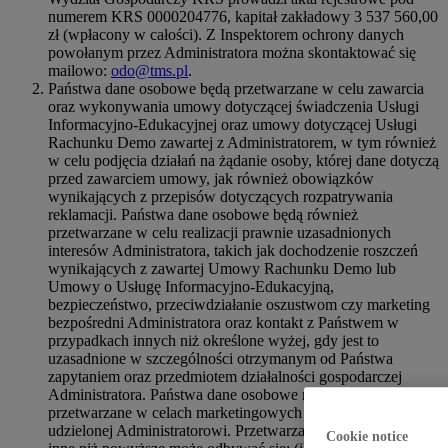
numerem KRS 0000204776, kapitał zakładowy 3 537 560,00
zł (wpłacony w całości). Z Inspektorem ochrony danych
powołanym przez Administratora można skontaktować się
mailowo:
odo@tms.pl
.
Państwa dane osobowe będą przetwarzane w celu zawarcia
oraz wykonywania umowy dotyczącej świadczenia Usługi
Informacyjno-Edukacyjnej oraz umowy dotyczącej Usługi
Rachunku Demo zawartej z Administratorem, w tym również
w celu podjęcia działań na żądanie osoby, której dane dotyczą
przed zawarciem umowy, jak również obowiązków
wynikających z przepisów dotyczących rozpatrywania
reklamacji. Państwa dane osobowe będą również
przetwarzane w celu realizacji prawnie uzasadnionych
interesów Administratora, takich jak dochodzenie roszczeń
wynikających z zawartej Umowy Rachunku Demo lub
Umowy o Usługę Informacyjno-Edukacyjną,
bezpieczeństwo, przeciwdziałanie oszustwom czy marketing
bezpośredni Administratora oraz kontakt z Państwem w
przypadkach innych niż określone wyżej, gdy jest to
uzasadnione w szczególności otrzymanym od Państwa
zapytaniem oraz przedmiotem działalności gospodarczej
Administratora. Państwa dane osobowe mogą również być
przetwarzane w celach marketingowych na podstawie zgody
udzielonej Administratorowi. Przetwarzanie danych w celach
Cookie notice