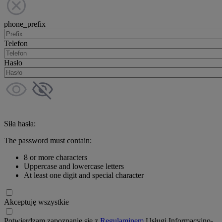
phone_prefix
Telefon
Hasło
Siła hasła:
The password must contain:
8 or more characters
Uppercase and lowercase letters
At least one digit and special character
Akceptuję wszystkie
Potwierdzam zapoznanie się z
Regulaminem
Usługi Informacyjno-