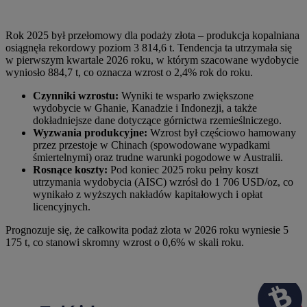
Rok 2025 był przełomowy dla podaży złota – produkcja kopalniana
osiągnęła rekordowy poziom 3 814,6 t. Tendencja ta utrzymała się
w pierwszym kwartale 2026 roku, w którym szacowane wydobycie
wyniosło 884,7 t, co oznacza wzrost o 2,4% rok do roku.
Czynniki wzrostu:
Wyniki te wsparło zwiększone
wydobycie w Ghanie, Kanadzie i Indonezji, a także
dokładniejsze dane dotyczące górnictwa rzemieślniczego.
Wyzwania produkcyjne:
Wzrost był częściowo hamowany
przez przestoje w Chinach (spowodowane wypadkami
śmiertelnymi) oraz trudne warunki pogodowe w Australii.
Rosnące koszty:
Pod koniec 2025 roku pełny koszt
utrzymania wydobycia (AISC) wzrósł do 1 706 USD/oz, co
wynikało z wyższych nakładów kapitałowych i opłat
licencyjnych.
Prognozuje się, że całkowita podaż złota w 2026 roku wyniesie 5
175 t, co stanowi skromny wzrost o 0,6% w skali roku.