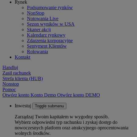
Rynek
Podsumowanie rynków
NonStop
Notowania Live
Sezon wyników w USA
Skaner akcji
Kalendarz rynkowy
Zdarzenia korporacyjne
Sentyment Klientów
Rolowania
Kontakt
Handluj
Zasil rachunek
Strefa klienta (HUB)
Nonstop
Pomoc
Otwórz konto
Konto
Demo
Otwórz konto DEMO
Inwestuj
Toggle submenu
Zarządzaj Twoim kapitałem w wygodny sposób.
Wybierz odpowiedni typ rachunku i zyskaj dostęp do
nowoczesnych platform oraz atrakcyjnego oprocentowania
wolnych środków.