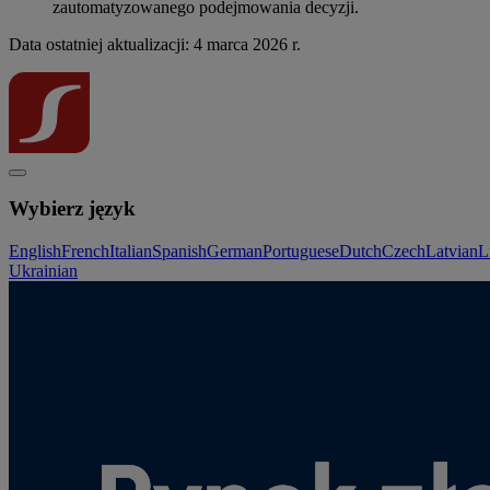
zautomatyzowanego podejmowania decyzji.
Data ostatniej aktualizacji: 4 marca 2026 r.
Wybierz język
English
French
Italian
Spanish
German
Portuguese
Dutch
Czech
Latvian
L
Ukrainian