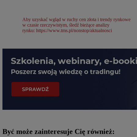
Aby uzyskać wgląd w ruchy cen złota i trendy rynkowe
w czasie rzeczywistym, śledź bieżące analizy
rynku: https://www.tms.pl/nonstop/aktualnosci
Być może zainteresuje Cię również: