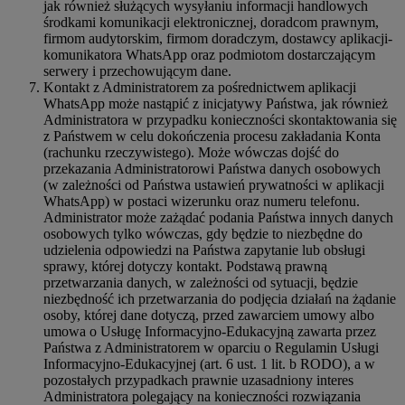
jak również służących wysyłaniu informacji handlowych
środkami komunikacji elektronicznej, doradcom prawnym,
firmom audytorskim, firmom doradczym, dostawcy aplikacji-
komunikatora WhatsApp oraz podmiotom dostarczającym
serwery i przechowującym dane.
Kontakt z Administratorem za pośrednictwem aplikacji
WhatsApp może nastąpić z inicjatywy Państwa, jak również
Administratora w przypadku konieczności skontaktowania się
z Państwem w celu dokończenia procesu zakładania Konta
(rachunku rzeczywistego). Może wówczas dojść do
przekazania Administratorowi Państwa danych osobowych
(w zależności od Państwa ustawień prywatności w aplikacji
WhatsApp) w postaci wizerunku oraz numeru telefonu.
Administrator może zażądać podania Państwa innych danych
osobowych tylko wówczas, gdy będzie to niezbędne do
udzielenia odpowiedzi na Państwa zapytanie lub obsługi
sprawy, której dotyczy kontakt. Podstawą prawną
przetwarzania danych, w zależności od sytuacji, będzie
niezbędność ich przetwarzania do podjęcia działań na żądanie
osoby, której dane dotyczą, przed zawarciem umowy albo
umowa o Usługę Informacyjno-Edukacyjną zawarta przez
Państwa z Administratorem w oparciu o Regulamin Usługi
Informacyjno-Edukacyjnej (art. 6 ust. 1 lit. b RODO), a w
pozostałych przypadkach prawnie uzasadniony interes
Administratora polegający na konieczności rozwiązania