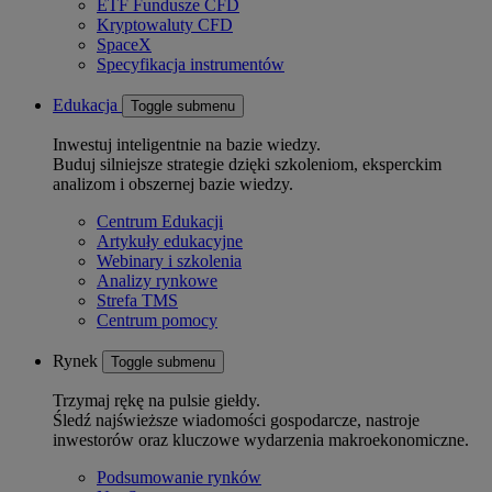
ETF Fundusze CFD
Kryptowaluty CFD
SpaceX
Specyfikacja instrumentów
Edukacja
Toggle submenu
Inwestuj inteligentnie na bazie wiedzy.
Buduj silniejsze strategie dzięki szkoleniom, eksperckim
analizom i obszernej bazie wiedzy.
Centrum Edukacji
Artykuły edukacyjne
Webinary i szkolenia
Analizy rynkowe
Strefa TMS
Centrum pomocy
Rynek
Toggle submenu
Trzymaj rękę na pulsie giełdy.
Śledź najświeższe wiadomości gospodarcze, nastroje
inwestorów oraz kluczowe wydarzenia makroekonomiczne.
Podsumowanie rynków