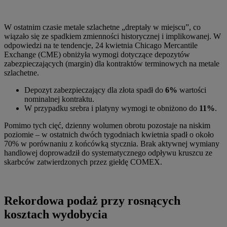
W ostatnim czasie metale szlachetne „dreptały w miejscu”, co
wiązało się ze spadkiem zmienności historycznej i implikowanej. W
odpowiedzi na te tendencje, 24 kwietnia Chicago Mercantile
Exchange (CME) obniżyła wymogi dotyczące depozytów
zabezpieczających (margin) dla kontraktów terminowych na metale
szlachetne.
Depozyt zabezpieczający dla złota spadł do
6%
wartości
nominalnej kontraktu.
W przypadku srebra i platyny wymogi te obniżono do
11%
.
Pomimo tych cięć, dzienny wolumen obrotu pozostaje na niskim
poziomie – w ostatnich dwóch tygodniach kwietnia spadł o około
70% w porównaniu z końcówką stycznia. Brak aktywnej wymiany
handlowej doprowadził do systematycznego odpływu kruszcu ze
skarbców zatwierdzonych przez giełdę COMEX.
Rekordowa podaż przy rosnących
kosztach wydobycia