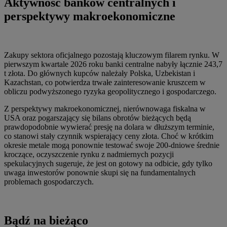
Aktywność banków centralnych i
perspektywy makroekonomiczne
Zakupy sektora oficjalnego pozostają kluczowym filarem rynku. W
pierwszym kwartale 2026 roku banki centralne nabyły łącznie 243,7
t złota. Do głównych kupców należały Polska, Uzbekistan i
Kazachstan, co potwierdza trwałe zainteresowanie kruszcem w
obliczu podwyższonego ryzyka geopolitycznego i gospodarczego.
Z perspektywy makroekonomicznej, nierównowaga fiskalna w
USA oraz pogarszający się bilans obrotów bieżących będą
prawdopodobnie wywierać presję na dolara w dłuższym terminie,
co stanowi stały czynnik wspierający ceny złota. Choć w krótkim
okresie metale mogą ponownie testować swoje 200-dniowe średnie
kroczące, oczyszczenie rynku z nadmiernych pozycji
spekulacyjnych sugeruje, że jest on gotowy na odbicie, gdy tylko
uwaga inwestorów ponownie skupi się na fundamentalnych
problemach gospodarczych.
Bądź na bieżąco