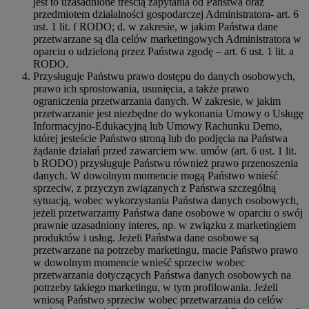
jest to uzasadnione treścią zapytania od Państwa oraz
przedmiotem działalności gospodarczej Administratora- art. 6
ust. 1 lit. f RODO; d. w zakresie, w jakim Państwa dane
przetwarzane są dla celów marketingowych Administratora w
oparciu o udzieloną przez Państwa zgodę – art. 6 ust. 1 lit. a
RODO.
Przysługuje Państwu prawo dostępu do danych osobowych,
prawo ich sprostowania, usunięcia, a także prawo
ograniczenia przetwarzania danych. W zakresie, w jakim
przetwarzanie jest niezbędne do wykonania Umowy o Usługę
Informacyjno-Edukacyjną lub Umowy Rachunku Demo,
której jesteście Państwo stroną lub do podjęcia na Państwa
żądanie działań przed zawarciem ww. umów (art. 6 ust. 1 lit.
b RODO) przysługuje Państwu również prawo przenoszenia
danych. W dowolnym momencie mogą Państwo wnieść
sprzeciw, z przyczyn związanych z Państwa szczególną
sytuacją, wobec wykorzystania Państwa danych osobowych,
jeżeli przetwarzamy Państwa dane osobowe w oparciu o swój
prawnie uzasadniony interes, np. w związku z marketingiem
produktów i usług. Jeżeli Państwa dane osobowe są
przetwarzane na potrzeby marketingu, macie Państwo prawo
w dowolnym momencie wnieść sprzeciw wobec
przetwarzania dotyczących Państwa danych osobowych na
potrzeby takiego marketingu, w tym profilowania. Jeżeli
wniosą Państwo sprzeciw wobec przetwarzania do celów