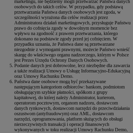
marketingu, nie będziemy mogli przetwarzać Państwa danych
osobowych do takich celów. W przypadku, gdy podstawą
przetwarzania Państwa danych osobowych jest zgoda, w
szczególności wyrażona dla celów realizacji przez
Administratora działań marketingowych, przysługuje Państwu
prawo do cofnięcia zgody w dowolnym momencie bez
wpływu na zgodność z prawem przetwarzania, którego
dokonano na podstawie zgody przed jej cofnięciem. W
przypadku uznania, że Państwa dane są przetwarzane
niezgodnie z wymogami prawnymi, możecie Państwo wnieść
skargę do właściwego organu nadzorczego, którym w Polsce
jest Prezes Urzędu Ochrony Danych Osobowych.
Podanie danych jest dobrowolne, lecz niezbędne dla zawarcia
a także realizacji Umowy o Usługę Informacyjno-Edukacyjną
oraz Umowy Rachunku Demo.
Państwa dane osobowe mogą być przekazywane
następującym kategoriom odbiorców: bankom, podmiotom
obsługującym szybkie płatności, spółkom z grupy
kapitałowej, do której należy Administrator, kurierom,
operatorom pocztowym, organom nadzoru, dostawcom
danych rynkowych, dostawcom narzędzi do przeciwdziałania
oszustwom (antyfraudowym) oraz AML, dostawcom
narzędzi, oprogramowania, platform służących do obsługi
nierzeczywistych transakcji i operacji finansowych
wykonywanych w toku realizacji Umowy Rachunku Demo,