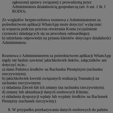
zgłoszonej sprawy związanej z prowadzoną przez
Administratora działalnością gospodarczą (art. 6 ust. 1 lit. f
RODO).
Ze względów bezpieczeństwa rozmowa z Administratorem za
pośrednictwem aplikacji WhatsApp może dotyczyć wyłącznie:
a) wsparcia podczas procesu otwierania Konta (wyjaśnienie
czynności składających się na procedurę onboardingu);
b) udzielania odpowiedzi na pytania klientów dotyczące działalności
Administratora.
Rozmowa z Administratorem za pośrednictwem aplikacji WhatsApp
nigdy nie będzie zawierać jakichkolwiek linków, załączników ani
dotyczyć m.in.:
a) stanu Państwa środków na Rachunku Pieniężnym (rachunku
rzeczywistym);
b) jakichkolwiek kwestii związanych realizacją Transakcji na
rachunku rzeczywistym;
c) składania Zleceń lub ich zmiany (na rachunku rzeczywistym);
d) zmiany lub aktualizacji danych osobowych Klienta;
e) składania dyspozycji wpłaty lub wypłaty środków na Rachunek
Pieniężny (rachunek rzeczywisty).
W przypadku przekazywania danych osobowych do państw