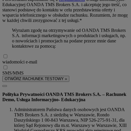
Edukacyjnej OANDA TMS Brokers S.A. i akceptuję jego treść, co
stanowi podstawę do kontaktu w celu przedstawienia oferty i
wsparcia telefonicznego w obsłudze rachunku. Rozumiem, że mogę
w każdej chwili zrezygnować z tej usługi.*
Wyrażam zgodę na otrzymywanie od OANDA TMS Brokers
S.A. informacji marketingowych o produktach i usługach, np.
o nowościach i promocjach na podane przeze mnie dane
kontaktowe za pomocą:
wiadomości e-mail
SMS/MMS
OTWÓRZ RACHUNEK TESTOWY »
Polityka Prywatności OANDA TMS Brokers S.A. – Rachunek
Demo, Usługa Informacyjno- Edukacyjna
Administratorem Państwa danych osobowych jest OANDA
TMS Brokers S.A. z siedzibą w Warszawie, Rondo
Daszyńskiego 1 00-843 Warszawa, NIP 526-275-91-31, dla
której Sąd Rejonowy dla m.st. Warszawy w Warszawie, XIII
Wydział Gospodarczy KRS prowadzi akta rejestrowe pod