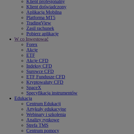
Klient profesjonalny
Klient doświadczony
Aplikacja Mobilna
Platforma MT5
TradingView
Zasil rachunek
Pobierz aplikację
W co Inwestować
Forex
Akcje
ETF
Akcje CFD
Indeksy CFD
Surowce CFD
ETF Fundusze CFD
Kryptowaluty CFD
SpaceX
Specyfikacja instrumentów
Edukacja
Centrum Edukacji
Artykuły edukacyjne
Webinary i szkolenia
Analizy rynkowe
Strefa TMS
Centrum pomocy