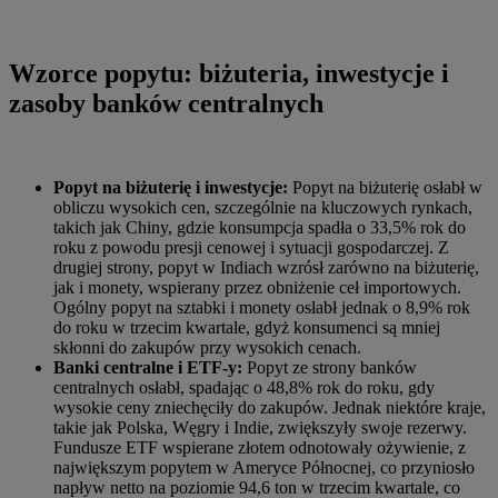
Wzorce popytu: biżuteria, inwestycje i
zasoby banków centralnych
Popyt na biżuterię i inwestycje:
Popyt na biżuterię osłabł w
obliczu wysokich cen, szczególnie na kluczowych rynkach,
takich jak Chiny, gdzie konsumpcja spadła o 33,5% rok do
roku z powodu presji cenowej i sytuacji gospodarczej. Z
drugiej strony, popyt w Indiach wzrósł zarówno na biżuterię,
jak i monety, wspierany przez obniżenie ceł importowych.
Ogólny popyt na sztabki i monety osłabł jednak o 8,9% rok
do roku w trzecim kwartale, gdyż konsumenci są mniej
skłonni do zakupów przy wysokich cenach.
Banki centralne i ETF-y:
Popyt ze strony banków
centralnych osłabł, spadając o 48,8% rok do roku, gdy
wysokie ceny zniechęciły do zakupów. Jednak niektóre kraje,
takie jak Polska, Węgry i Indie, zwiększyły swoje rezerwy.
Fundusze ETF wspierane złotem odnotowały ożywienie, z
największym popytem w Ameryce Północnej, co przyniosło
napływ netto na poziomie 94,6 ton w trzecim kwartale, co