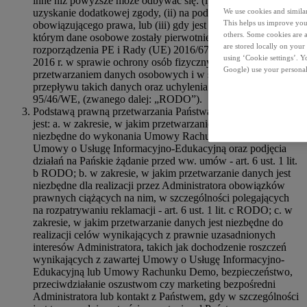
inne niż powyższe może odbywać się: (i) w oparciu o
uzyskanie dodatkowej zgody, (ii) na podstawie
We use cookies and similar 
This helps us improve your
obowiązującego prawa, lub (iii) gdy jest to zgodne z celem, w
others. Some cookies are a
którym dane osobowe zostały pierwotnie zebrane (art. 6 ust. 4
are stored locally on your
rozporządzenia PE i Rady (UE) 2016/679 z dnia 27 kwietnia
using ‘Cookie settings’. 
2016 r. w sprawie ochrony osób fizycznych w związku z
Google) use your personal
przetwarzaniem danych osobowych i w sprawie swobodnego
przepływu takich danych oraz uchylenia dyrektywy
95/46/WE, (zwanego dalej: „RODO”).
Podstawą prawną przetwarzania Państwa danych osobowych
jest: a. w zakresie, w jakim przetwarzanie danych jest
niezbędne do wykonania Umowy Rachunku Demo lub
Umowy o Usługę Informacyjno-Edukacyjną oraz podjęcia
działań na Pańskie żądanie przed ww. umów - art. 6 ust. 1 lit.
b RODO; b. w zakresie, w jakim przetwarzanie danych jest
niezbędne dla realizacji przez Administratora obowiązków
prawnych ciążących na nim, w szczególności polegających
na rozpatrywaniu reklamacji - art. 6 ust. 1 lit. c RODO; c. w
zakresie, w jakim przetwarzanie danych jest niezbędne do
realizacji celów wynikających z prawnie uzasadnionych
interesów Administratora, takich jak dochodzenie roszczeń
wynikających z zawartej Umowy o Usługę Informacyjno-
Edukacyjną lub Umowy Rachunku Demo, bezpieczeństwo,
przeciwdziałanie oszustwom czy marketing bezpośredni
Administratora lub kontakt z Państwem, gdy w szczególności