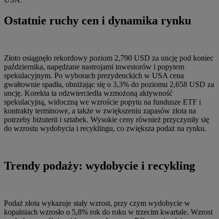
Ostatnie ruchy cen i dynamika rynku
Złoto osiągnęło rekordowy poziom 2,790 USD za uncję pod koniec
października, napędzane nastrojami inwestorów i popytem
spekulacyjnym. Po wyborach prezydenckich w USA cena
gwałtownie spadła, obniżając się o 3,3% do poziomu 2,658 USD za
uncję. Korekta ta odzwierciedla wzmożoną aktywność
spekulacyjną, widoczną we wzroście popytu na fundusze ETF i
kontrakty terminowe, a także w zwiększeniu zapasów złota na
potrzeby biżuterii i sztabek. Wysokie ceny również przyczyniły się
do wzrostu wydobycia i recyklingu, co zwiększa podaż na rynku.
Trendy podaży: wydobycie i recykling
Podaż złota wykazuje stały wzrost, przy czym wydobycie w
kopalniach wzrosło o 5,8% rok do roku w trzecim kwartale. Wzrost