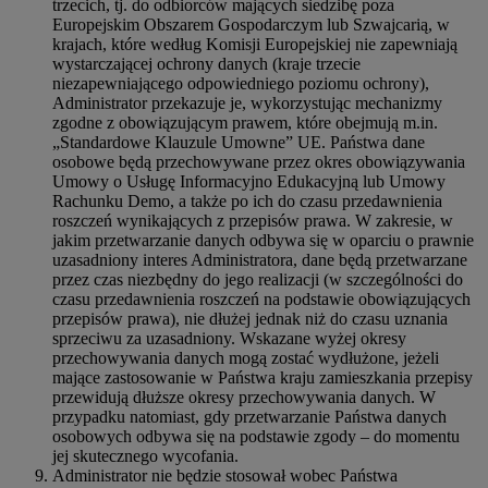
trzecich, tj. do odbiorców mających siedzibę poza
Europejskim Obszarem Gospodarczym lub Szwajcarią, w
krajach, które według Komisji Europejskiej nie zapewniają
wystarczającej ochrony danych (kraje trzecie
niezapewniającego odpowiedniego poziomu ochrony),
Administrator przekazuje je, wykorzystując mechanizmy
zgodne z obowiązującym prawem, które obejmują m.in.
„Standardowe Klauzule Umowne” UE. Państwa dane
osobowe będą przechowywane przez okres obowiązywania
Umowy o Usługę Informacyjno Edukacyjną lub Umowy
Rachunku Demo, a także po ich do czasu przedawnienia
roszczeń wynikających z przepisów prawa. W zakresie, w
jakim przetwarzanie danych odbywa się w oparciu o prawnie
uzasadniony interes Administratora, dane będą przetwarzane
przez czas niezbędny do jego realizacji (w szczególności do
czasu przedawnienia roszczeń na podstawie obowiązujących
przepisów prawa), nie dłużej jednak niż do czasu uznania
sprzeciwu za uzasadniony. Wskazane wyżej okresy
przechowywania danych mogą zostać wydłużone, jeżeli
mające zastosowanie w Państwa kraju zamieszkania przepisy
przewidują dłuższe okresy przechowywania danych. W
przypadku natomiast, gdy przetwarzanie Państwa danych
osobowych odbywa się na podstawie zgody – do momentu
jej skutecznego wycofania.
Administrator nie będzie stosował wobec Państwa