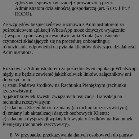
zgłoszonej sprawy związanej z prowadzoną przez
Administratora działalnością gospodarczą (art. 6 ust. 1 lit. f
RODO).
Ze względów bezpieczeństwa rozmowa z Administratorem za
pośrednictwem aplikacji WhatsApp może dotyczyć wyłącznie:
a) wsparcia podczas procesu otwierania Konta (wyjaśnienie
czynności składających się na procedurę onboardingu);
b) udzielania odpowiedzi na pytania klientów dotyczące działalności
Administratora.
Rozmowa z Administratorem za pośrednictwem aplikacji WhatsApp
nigdy nie będzie zawierać jakichkolwiek linków, załączników ani
dotyczyć m.in.:
a) stanu Państwa środków na Rachunku Pieniężnym (rachunku
rzeczywistym);
b) jakichkolwiek kwestii związanych realizacją Transakcji na
rachunku rzeczywistym;
c) składania Zleceń lub ich zmiany (na rachunku rzeczywistym);
d) zmiany lub aktualizacji danych osobowych Klienta;
e) składania dyspozycji wpłaty lub wypłaty środków na Rachunek
Pieniężny (rachunek rzeczywisty).
W przypadku przekazywania danych osobowych do państw