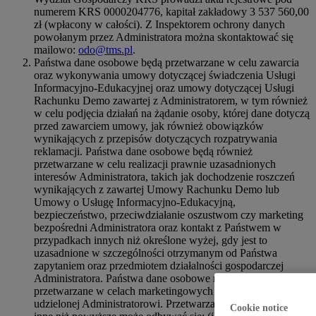
numerem KRS 0000204776, kapitał zakładowy 3 537 560,00
zł (wpłacony w całości). Z Inspektorem ochrony danych
powołanym przez Administratora można skontaktować się
mailowo:
odo@tms.pl
.
Państwa dane osobowe będą przetwarzane w celu zawarcia
oraz wykonywania umowy dotyczącej świadczenia Usługi
Informacyjno-Edukacyjnej oraz umowy dotyczącej Usługi
Rachunku Demo zawartej z Administratorem, w tym również
w celu podjęcia działań na żądanie osoby, której dane dotyczą
przed zawarciem umowy, jak również obowiązków
wynikających z przepisów dotyczących rozpatrywania
reklamacji. Państwa dane osobowe będą również
przetwarzane w celu realizacji prawnie uzasadnionych
interesów Administratora, takich jak dochodzenie roszczeń
wynikających z zawartej Umowy Rachunku Demo lub
Umowy o Usługę Informacyjno-Edukacyjną,
bezpieczeństwo, przeciwdziałanie oszustwom czy marketing
bezpośredni Administratora oraz kontakt z Państwem w
przypadkach innych niż określone wyżej, gdy jest to
uzasadnione w szczególności otrzymanym od Państwa
zapytaniem oraz przedmiotem działalności gospodarczej
Administratora. Państwa dane osobowe mogą również być
przetwarzane w celach marketingowych na podstawie zgody
udzielonej Administratorowi. Przetwarzanie danych w celach
Cookie notice