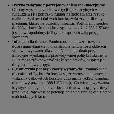
Ryzyko związane z pozycjonowaniem spekulacyjnym:
Obecny wysoki poziom inwestycji spekulacyjnych w
fundusze ETF i kontrakty futures na złoto stwarza ryzyko
realizacji zysków i dalszych korekt, zwłaszcza jeśli ceny
przełamią kluczowe poziomy wsparcia. Potencjalny spadek
do 200-dniowej średniej kroczącej w pobliżu 2,383 USD/oz
jest prawdopodobny, jeśli rynek napotka trwałą presję
sprzedaży.
Inflacja i siła dolara:
Pomimo ostatnich wzrostów, siła
dolara amerykańskiego oraz stabilne rentowności obligacji
stanowią wyzwanie dla złota. Niemniej jednak presje
inflacyjne wynikające z przewidywanej polityki fiskalnej w
USA mogą zrównoważyć część tych efektów, wspierając
długoterminowy popyt.
Ograniczenia podaży i koszty wydobycia:
Pomimo silnej
obecnie podaży, branża boryka się ze wzrostem kosztów, a
wskaźnik całkowitych kosztów utrzymania (AISC) osiągnął
rekordowy poziom 1,388 USD/uncję. Co więcej, wyzwania
logistyczne i regionalne zakłócenia dostaw mogą ograniczyć
produkcję, zapewniając potencjalną dolną granicę cen złota w
nadchodzących latach.