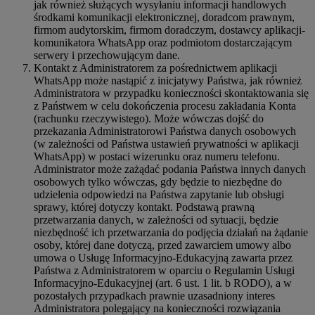
jak również służących wysyłaniu informacji handlowych
środkami komunikacji elektronicznej, doradcom prawnym,
firmom audytorskim, firmom doradczym, dostawcy aplikacji-
komunikatora WhatsApp oraz podmiotom dostarczającym
serwery i przechowującym dane.
Kontakt z Administratorem za pośrednictwem aplikacji
WhatsApp może nastąpić z inicjatywy Państwa, jak również
Administratora w przypadku konieczności skontaktowania się
z Państwem w celu dokończenia procesu zakładania Konta
(rachunku rzeczywistego). Może wówczas dojść do
przekazania Administratorowi Państwa danych osobowych
(w zależności od Państwa ustawień prywatności w aplikacji
WhatsApp) w postaci wizerunku oraz numeru telefonu.
Administrator może zażądać podania Państwa innych danych
osobowych tylko wówczas, gdy będzie to niezbędne do
udzielenia odpowiedzi na Państwa zapytanie lub obsługi
sprawy, której dotyczy kontakt. Podstawą prawną
przetwarzania danych, w zależności od sytuacji, będzie
niezbędność ich przetwarzania do podjęcia działań na żądanie
osoby, której dane dotyczą, przed zawarciem umowy albo
umowa o Usługę Informacyjno-Edukacyjną zawarta przez
Państwa z Administratorem w oparciu o Regulamin Usługi
Informacyjno-Edukacyjnej (art. 6 ust. 1 lit. b RODO), a w
pozostałych przypadkach prawnie uzasadniony interes
Administratora polegający na konieczności rozwiązania