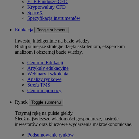
ETF Fundusze CFD
Kryptowaluty CFD
SpaceX
Specyfikacja instrumentów
Edukacja
Toggle submenu
Inwestuj inteligentnie na bazie wiedzy.
Buduj silniejsze strategie dzięki szkoleniom, eksperckim
analizom i obszernej bazie wiedzy.
Centrum Edukacji
Artykuły edukacyjne
Webinary i szkolenia
Analizy rynkowe
Strefa TMS
Centrum pomocy
Rynek
Toggle submenu
Trzymaj rękę na pulsie giełdy.
Śledź najświeższe wiadomości gospodarcze, nastroje
inwestorów oraz kluczowe wydarzenia makroekonomiczne.
Podsumowanie rynków