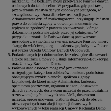
marketingu, nie będziemy mogli przetwarzać Państwa danych
osobowych do takich celów. W przypadku, gdy podstawą
przetwarzania Państwa danych osobowych jest zgoda, w
szczególności wyrażona dla celów realizacji przez
Administratora działań marketingowych, przysługuje Państwu
prawo do cofnięcia zgody w dowolnym momencie bez
wpływu na zgodność z prawem przetwarzania, którego
dokonano na podstawie zgody przed jej cofnięciem. W
przypadku uznania, że Państwa dane są przetwarzane
niezgodnie z wymogami prawnymi, możecie Państwo wnieść
skargę do właściwego organu nadzorczego, którym w Polsce
jest Prezes Urzędu Ochrony Danych Osobowych.
Podanie danych jest dobrowolne, lecz niezbędne dla zawarcia
a także realizacji Umowy o Usługę Informacyjno-Edukacyjną
oraz Umowy Rachunku Demo.
Państwa dane osobowe mogą być przekazywane
następującym kategoriom odbiorców: bankom, podmiotom
obsługującym szybkie płatności, spółkom z grupy
kapitałowej, do której należy Administrator, kurierom,
operatorom pocztowym, organom nadzoru, dostawcom
danych rynkowych, dostawcom narzędzi do przeciwdziałania
oszustwom (antyfraudowym) oraz AML, dostawcom
narzędzi, oprogramowania, platform służących do obsługi
nierzeczywistych transakcji i operacji finansowych
wykonywanych w toku realizacji Umowy Rachunku Demo,