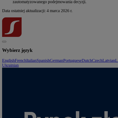
zautomatyzowanego podejmowania decyzji.
Data ostatniej aktualizacji: 4 marca 2026 r.
Wybierz język
English
French
Italian
Spanish
German
Portuguese
Dutch
Czech
Latvian
L
Ukrainian