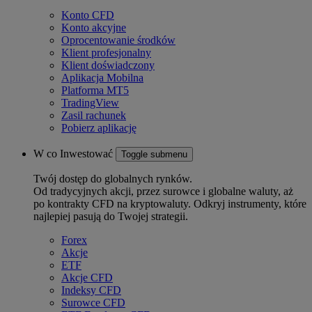
Konto CFD
Konto akcyjne
Oprocentowanie środków
Klient profesjonalny
Klient doświadczony
Aplikacja Mobilna
Platforma MT5
TradingView
Zasil rachunek
Pobierz aplikację
W co Inwestować
Toggle submenu
Twój dostęp do globalnych rynków.
Od tradycyjnych akcji, przez surowce i globalne waluty, aż
po kontrakty CFD na kryptowaluty. Odkryj instrumenty, które
najlepiej pasują do Twojej strategii.
Forex
Akcje
ETF
Akcje CFD
Indeksy CFD
Surowce CFD