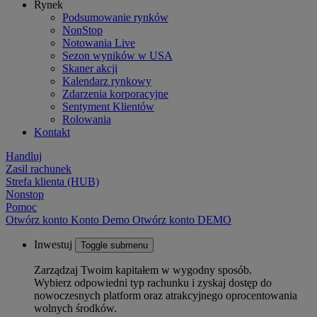
Rynek
Podsumowanie rynków
NonStop
Notowania Live
Sezon wyników w USA
Skaner akcji
Kalendarz rynkowy
Zdarzenia korporacyjne
Sentyment Klientów
Rolowania
Kontakt
Handluj
Zasil rachunek
Strefa klienta (HUB)
Nonstop
Pomoc
Otwórz konto
Konto
Demo
Otwórz konto DEMO
Inwestuj
Toggle submenu
Zarządzaj Twoim kapitałem w wygodny sposób.
Wybierz odpowiedni typ rachunku i zyskaj dostęp do
nowoczesnych platform oraz atrakcyjnego oprocentowania
wolnych środków.