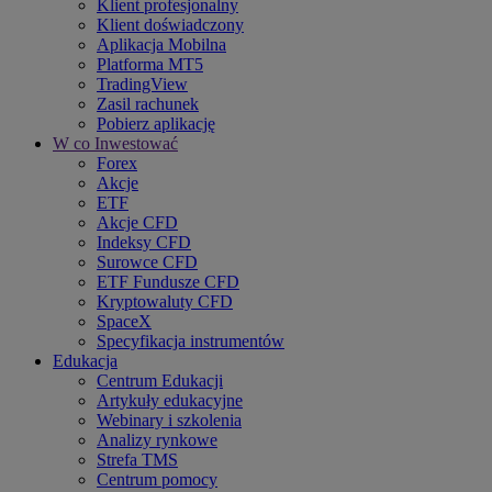
Klient profesjonalny
Klient doświadczony
Aplikacja Mobilna
Platforma MT5
TradingView
Zasil rachunek
Pobierz aplikację
W co Inwestować
Forex
Akcje
ETF
Akcje CFD
Indeksy CFD
Surowce CFD
ETF Fundusze CFD
Kryptowaluty CFD
SpaceX
Specyfikacja instrumentów
Edukacja
Centrum Edukacji
Artykuły edukacyjne
Webinary i szkolenia
Analizy rynkowe
Strefa TMS
Centrum pomocy