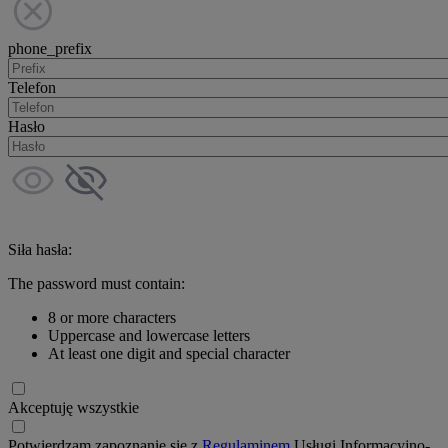
phone_prefix
Telefon
Hasło
Siła hasła:
The password must contain:
8 or more characters
Uppercase and lowercase letters
At least one digit and special character
Akceptuję wszystkie
Potwierdzam zapoznanie się z
Regulaminem
Usługi Informacyjno-