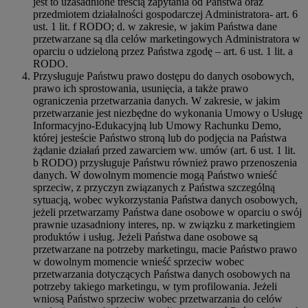
jest to uzasadnione treścią zapytania od Państwa oraz
przedmiotem działalności gospodarczej Administratora- art. 6
ust. 1 lit. f RODO; d. w zakresie, w jakim Państwa dane
przetwarzane są dla celów marketingowych Administratora w
oparciu o udzieloną przez Państwa zgodę – art. 6 ust. 1 lit. a
RODO.
Przysługuje Państwu prawo dostępu do danych osobowych,
prawo ich sprostowania, usunięcia, a także prawo
ograniczenia przetwarzania danych. W zakresie, w jakim
przetwarzanie jest niezbędne do wykonania Umowy o Usługę
Informacyjno-Edukacyjną lub Umowy Rachunku Demo,
której jesteście Państwo stroną lub do podjęcia na Państwa
żądanie działań przed zawarciem ww. umów (art. 6 ust. 1 lit.
b RODO) przysługuje Państwu również prawo przenoszenia
danych. W dowolnym momencie mogą Państwo wnieść
sprzeciw, z przyczyn związanych z Państwa szczególną
sytuacją, wobec wykorzystania Państwa danych osobowych,
jeżeli przetwarzamy Państwa dane osobowe w oparciu o swój
prawnie uzasadniony interes, np. w związku z marketingiem
produktów i usług. Jeżeli Państwa dane osobowe są
przetwarzane na potrzeby marketingu, macie Państwo prawo
w dowolnym momencie wnieść sprzeciw wobec
przetwarzania dotyczących Państwa danych osobowych na
potrzeby takiego marketingu, w tym profilowania. Jeżeli
wniosą Państwo sprzeciw wobec przetwarzania do celów