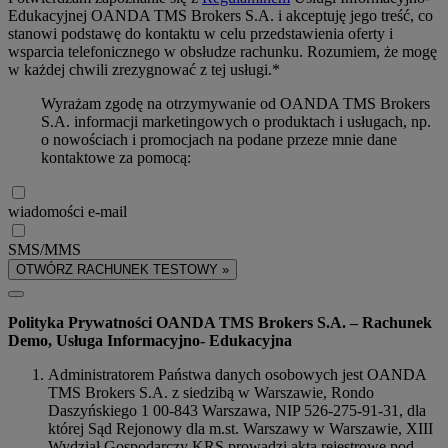
Edukacyjnej OANDA TMS Brokers S.A. i akceptuję jego treść, co
stanowi podstawę do kontaktu w celu przedstawienia oferty i
wsparcia telefonicznego w obsłudze rachunku. Rozumiem, że mogę
w każdej chwili zrezygnować z tej usługi.*
Wyrażam zgodę na otrzymywanie od OANDA TMS Brokers
S.A. informacji marketingowych o produktach i usługach, np.
o nowościach i promocjach na podane przeze mnie dane
kontaktowe za pomocą:
wiadomości e-mail
SMS/MMS
OTWÓRZ RACHUNEK TESTOWY »
Polityka Prywatności OANDA TMS Brokers S.A. – Rachunek
Demo, Usługa Informacyjno- Edukacyjna
Administratorem Państwa danych osobowych jest OANDA
TMS Brokers S.A. z siedzibą w Warszawie, Rondo
Daszyńskiego 1 00-843 Warszawa, NIP 526-275-91-31, dla
której Sąd Rejonowy dla m.st. Warszawy w Warszawie, XIII
Wydział Gospodarczy KRS prowadzi akta rejestrowe pod