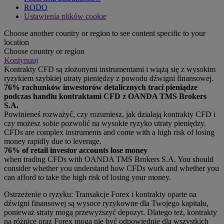
RODO
Ustawienia plików cookie
Choose another country or region to see content specific to your
location
Choose country or region
Kontynuuj
Kontrakty CFD są złożonymi instrumentami i wiążą się z wysokim
ryzykiem szybkiej utraty pieniędzy z powodu dźwigni finansowej.
76% rachunków inwestorów detalicznych traci pieniądze
podczas handlu kontraktami CFD z OANDA TMS Brokers
S.A.
Powinieneś rozważyć, czy rozumiesz, jak działają kontrakty CFD i
czy możesz sobie pozwolić na wysokie ryzyko utraty pieniędzy.
CFDs are complex instruments and come with a high risk of losing
money rapidly due to leverage.
76% of retail investor accounts lose money
when trading CFDs with OANDA TMS Brokers S.A. You should
consider whether you understand how CFDs work and whether you
can afford to take the high risk of losing your money.
Ostrzeżenie o ryzyku: Transakcje Forex i kontrakty oparte na
dźwigni finansowej są wysoce ryzykowne dla Twojego kapitału,
ponieważ straty mogą przewyższyć depozyt. Dlatego też, kontrakty
na różnicę oraz Forex mogą nie być odpowiednie dla wszystkich