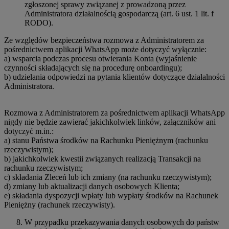
zgłoszonej sprawy związanej z prowadzoną przez
Administratora działalnością gospodarczą (art. 6 ust. 1 lit. f
RODO).
Ze względów bezpieczeństwa rozmowa z Administratorem za
pośrednictwem aplikacji WhatsApp może dotyczyć wyłącznie:
a) wsparcia podczas procesu otwierania Konta (wyjaśnienie
czynności składających się na procedurę onboardingu);
b) udzielania odpowiedzi na pytania klientów dotyczące działalności
Administratora.
Rozmowa z Administratorem za pośrednictwem aplikacji WhatsApp
nigdy nie będzie zawierać jakichkolwiek linków, załączników ani
dotyczyć m.in.:
a) stanu Państwa środków na Rachunku Pieniężnym (rachunku
rzeczywistym);
b) jakichkolwiek kwestii związanych realizacją Transakcji na
rachunku rzeczywistym;
c) składania Zleceń lub ich zmiany (na rachunku rzeczywistym);
d) zmiany lub aktualizacji danych osobowych Klienta;
e) składania dyspozycji wpłaty lub wypłaty środków na Rachunek
Pieniężny (rachunek rzeczywisty).
W przypadku przekazywania danych osobowych do państw