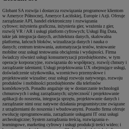
Globant SA rozwija i dostarcza rozwiązania programowe klientom
w Ameryce Północnej, Ameryce Łacińskiej, Europie i Azji. Oferuje
zarządzanie API, handel elektroniczny i rozwiązania
cyfrowe; inżynieria graficzna, inżynieria gier, wrażenia z gier,
rozwój VR / AR i usługi platform cyfrowych; Usługi Big Data,
takie jak integracja danych, architektura danych, skalowalna
platforma, łańcuch bloków, wizualizacja danych i nauka o
danych; centrum testowania, automatyzacja testów, testowanie
mobilne oraz usługi testowania obciążenia i wydajności. Firma
świadczy również usługi konsumeryzacji przedsiębiorstw, w tym
operacje korporacyjne, rozwiązania do współpracy, rozwój chmury i
zarządzanie talentami; Usługi projektowania UX obejmujące usługi,
doświadczenie użytkownika, wzornictwo przemysłowe i
projektowanie wizualne; oraz usługi rozwoju natywnego, rozwoju
produktów i mobilności przedsiębiorstw dla telefonów
komórkowych. Ponadto angażuje się w dostarczanie technologii
chmurowych i usług zarządzanych; użyteczność i projektowanie
aplikacji do noszenia, integracja sprzętu, projektowanie danych i
zarządzanie nimi oraz natywne działania programistyczne związane
z urządzeniami do noszenia i wbudowanymi. Ponadto firma oferuje
ewolucję oprogramowania, zarządzanie usługami IT oraz usługi
archeologiczne; System zarządzania treścią, rozwiązania e-
learningowe, marketing cyfrowy i usługi produkcji treści wideo; i