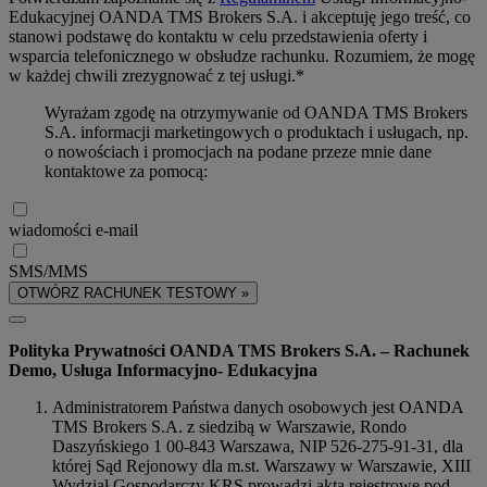
Edukacyjnej OANDA TMS Brokers S.A. i akceptuję jego treść, co
stanowi podstawę do kontaktu w celu przedstawienia oferty i
wsparcia telefonicznego w obsłudze rachunku. Rozumiem, że mogę
w każdej chwili zrezygnować z tej usługi.*
Wyrażam zgodę na otrzymywanie od OANDA TMS Brokers
S.A. informacji marketingowych o produktach i usługach, np.
o nowościach i promocjach na podane przeze mnie dane
kontaktowe za pomocą:
wiadomości e-mail
SMS/MMS
OTWÓRZ RACHUNEK TESTOWY »
Polityka Prywatności OANDA TMS Brokers S.A. – Rachunek
Demo, Usługa Informacyjno- Edukacyjna
Administratorem Państwa danych osobowych jest OANDA
TMS Brokers S.A. z siedzibą w Warszawie, Rondo
Daszyńskiego 1 00-843 Warszawa, NIP 526-275-91-31, dla
której Sąd Rejonowy dla m.st. Warszawy w Warszawie, XIII
Wydział Gospodarczy KRS prowadzi akta rejestrowe pod