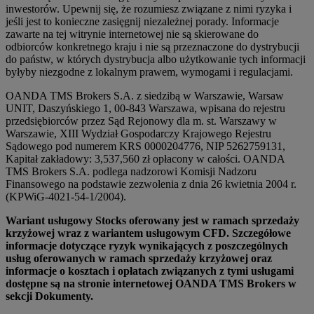
inwestorów. Upewnij się, że rozumiesz związane z nimi ryzyka i
jeśli jest to konieczne zasięgnij niezależnej porady. Informacje
zawarte na tej witrynie internetowej nie są skierowane do
odbiorców konkretnego kraju i nie są przeznaczone do dystrybucji
do państw, w których dystrybucja albo użytkowanie tych informacji
byłyby niezgodne z lokalnym prawem, wymogami i regulacjami.
OANDA TMS Brokers S.A. z siedzibą w Warszawie, Warsaw
UNIT, Daszyńskiego 1, 00-843 Warszawa, wpisana do rejestru
przedsiębiorców przez Sąd Rejonowy dla m. st. Warszawy w
Warszawie, XIII Wydział Gospodarczy Krajowego Rejestru
Sądowego pod numerem KRS 0000204776, NIP 5262759131,
Kapitał zakładowy: 3,537,560 zł opłacony w całości. OANDA
TMS Brokers S.A. podlega nadzorowi Komisji Nadzoru
Finansowego na podstawie zezwolenia z dnia 26 kwietnia 2004 r.
(KPWiG-4021-54-1/2004).
Wariant usługowy Stocks oferowany jest w ramach sprzedaży
krzyżowej wraz z wariantem usługowym CFD. Szczegółowe
informacje dotyczące ryzyk wynikających z poszczególnych
usług oferowanych w ramach sprzedaży krzyżowej oraz
informacje o kosztach i opłatach związanych z tymi usługami
dostępne są na stronie internetowej OANDA TMS Brokers w
sekcji Dokumenty.