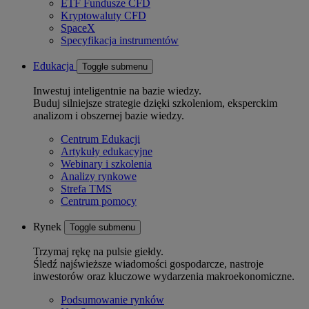
ETF Fundusze CFD
Kryptowaluty CFD
SpaceX
Specyfikacja instrumentów
Edukacja
Toggle submenu
Inwestuj inteligentnie na bazie wiedzy.
Buduj silniejsze strategie dzięki szkoleniom, eksperckim
analizom i obszernej bazie wiedzy.
Centrum Edukacji
Artykuły edukacyjne
Webinary i szkolenia
Analizy rynkowe
Strefa TMS
Centrum pomocy
Rynek
Toggle submenu
Trzymaj rękę na pulsie giełdy.
Śledź najświeższe wiadomości gospodarcze, nastroje
inwestorów oraz kluczowe wydarzenia makroekonomiczne.
Podsumowanie rynków