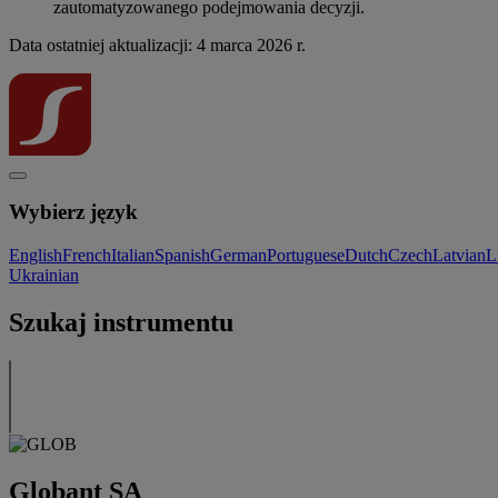
zautomatyzowanego podejmowania decyzji.
Data ostatniej aktualizacji: 4 marca 2026 r.
Wybierz język
English
French
Italian
Spanish
German
Portuguese
Dutch
Czech
Latvian
L
Ukrainian
Szukaj instrumentu
Globant SA