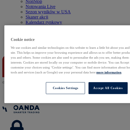
NonStop
Notowania Live
Sezon wyników w USA
Skaner akcji
Kalendarz rynkowy
Zdarzenia korporacyjne
Sentyment Klientów
Rolowania
Cookie notice
Kontakt
We use cookies and similar technologies on this website to learn a little bit about you an
site. This helps us improve your browsing experience and allows us to offer better produc
you and others. Some cookies are also used to personalise the ads you see, making them
interests. Cookies are stored locally on your computer or mobile device. You can Accept o
customise your choices using ‘Cookie settings’. You can find more information about 
tools and services (such as Google) use your personal data here:
more information
.
Cookies Settings
Accept All Cookies