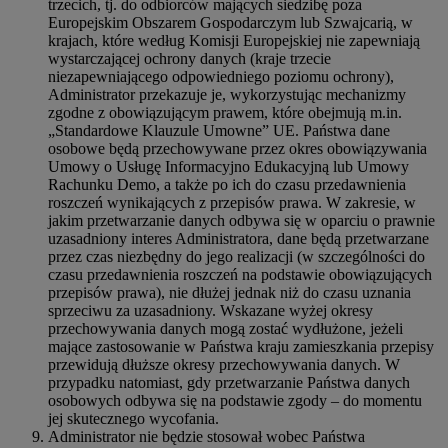
trzecich, tj. do odbiorców mających siedzibę poza
Europejskim Obszarem Gospodarczym lub Szwajcarią, w
krajach, które według Komisji Europejskiej nie zapewniają
wystarczającej ochrony danych (kraje trzecie
niezapewniającego odpowiedniego poziomu ochrony),
Administrator przekazuje je, wykorzystując mechanizmy
zgodne z obowiązującym prawem, które obejmują m.in.
„Standardowe Klauzule Umowne” UE. Państwa dane
osobowe będą przechowywane przez okres obowiązywania
Umowy o Usługę Informacyjno Edukacyjną lub Umowy
Rachunku Demo, a także po ich do czasu przedawnienia
roszczeń wynikających z przepisów prawa. W zakresie, w
jakim przetwarzanie danych odbywa się w oparciu o prawnie
uzasadniony interes Administratora, dane będą przetwarzane
przez czas niezbędny do jego realizacji (w szczególności do
czasu przedawnienia roszczeń na podstawie obowiązujących
przepisów prawa), nie dłużej jednak niż do czasu uznania
sprzeciwu za uzasadniony. Wskazane wyżej okresy
przechowywania danych mogą zostać wydłużone, jeżeli
mające zastosowanie w Państwa kraju zamieszkania przepisy
przewidują dłuższe okresy przechowywania danych. W
przypadku natomiast, gdy przetwarzanie Państwa danych
osobowych odbywa się na podstawie zgody – do momentu
jej skutecznego wycofania.
Administrator nie będzie stosował wobec Państwa