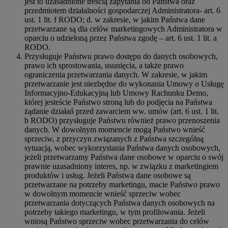
jest to uzasadnione treścią zapytania od Państwa oraz
przedmiotem działalności gospodarczej Administratora- art. 6
ust. 1 lit. f RODO; d. w zakresie, w jakim Państwa dane
przetwarzane są dla celów marketingowych Administratora w
oparciu o udzieloną przez Państwa zgodę – art. 6 ust. 1 lit. a
RODO.
Przysługuje Państwu prawo dostępu do danych osobowych,
prawo ich sprostowania, usunięcia, a także prawo
ograniczenia przetwarzania danych. W zakresie, w jakim
przetwarzanie jest niezbędne do wykonania Umowy o Usługę
Informacyjno-Edukacyjną lub Umowy Rachunku Demo,
której jesteście Państwo stroną lub do podjęcia na Państwa
żądanie działań przed zawarciem ww. umów (art. 6 ust. 1 lit.
b RODO) przysługuje Państwu również prawo przenoszenia
danych. W dowolnym momencie mogą Państwo wnieść
sprzeciw, z przyczyn związanych z Państwa szczególną
sytuacją, wobec wykorzystania Państwa danych osobowych,
jeżeli przetwarzamy Państwa dane osobowe w oparciu o swój
prawnie uzasadniony interes, np. w związku z marketingiem
produktów i usług. Jeżeli Państwa dane osobowe są
przetwarzane na potrzeby marketingu, macie Państwo prawo
w dowolnym momencie wnieść sprzeciw wobec
przetwarzania dotyczących Państwa danych osobowych na
potrzeby takiego marketingu, w tym profilowania. Jeżeli
wniosą Państwo sprzeciw wobec przetwarzania do celów