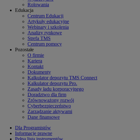
Rolowania
Edukacja
Centrum Edukacji
Artykuły edukacyjne
Webinary i szkolenia
Analizy rynkowe
Strefa TMS
Centrum pomocy
Pozostałe
O firmie
Kariera
Kontakt
Dokumenty
Kalkulator depozytu TMS Connect
Kalkulator depozytu Pro.
Zasady ładu korporacyjnego
Doradztwo dla firm
Zrównoważony rozwój
Cyberbezpieczeństwo
Zarządzanie aktywami
Dane finansowe
Dla Programistów
Informacje prawne
Pełna lista instrumentów