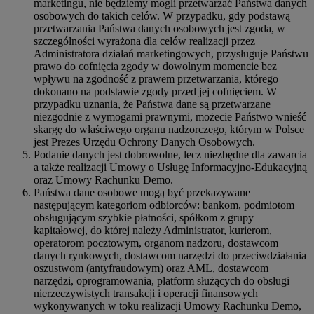
marketingu, nie będziemy mogli przetwarzać Państwa danych
osobowych do takich celów. W przypadku, gdy podstawą
przetwarzania Państwa danych osobowych jest zgoda, w
szczególności wyrażona dla celów realizacji przez
Administratora działań marketingowych, przysługuje Państwu
prawo do cofnięcia zgody w dowolnym momencie bez
wpływu na zgodność z prawem przetwarzania, którego
dokonano na podstawie zgody przed jej cofnięciem. W
przypadku uznania, że Państwa dane są przetwarzane
niezgodnie z wymogami prawnymi, możecie Państwo wnieść
skargę do właściwego organu nadzorczego, którym w Polsce
jest Prezes Urzędu Ochrony Danych Osobowych.
Podanie danych jest dobrowolne, lecz niezbędne dla zawarcia
a także realizacji Umowy o Usługę Informacyjno-Edukacyjną
oraz Umowy Rachunku Demo.
Państwa dane osobowe mogą być przekazywane
następującym kategoriom odbiorców: bankom, podmiotom
obsługującym szybkie płatności, spółkom z grupy
kapitałowej, do której należy Administrator, kurierom,
operatorom pocztowym, organom nadzoru, dostawcom
danych rynkowych, dostawcom narzędzi do przeciwdziałania
oszustwom (antyfraudowym) oraz AML, dostawcom
narzędzi, oprogramowania, platform służących do obsługi
nierzeczywistych transakcji i operacji finansowych
wykonywanych w toku realizacji Umowy Rachunku Demo,