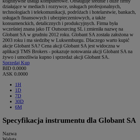
kognitywne usługi komputerowe. Obsługuje średnie i duże firmy
działające w mediach i rozrywce, usługach profesjonalnych,
technologiach i telekomunikacji, podróżach i hotelarstwie, bankach,
usługach finansowych i ubezpieczeniowych, a także
konsumenckich, detalicznych i produkcyjnych. Firma była
wcześniej znana jako IT Outsourcing SL i zmieniła nazwę na
Globant SA w grudniu 2012 roku. Globant SA została założona w
2003 roku i ma siedzibę w Luksemburgu. Dlaczego warto kupić
akcje Globant SA? Cena akcji Globant SA jest widoczna w
aplikacji TMS Brokers - pokazuje notowania akcji Globant SA na
żywo i umożliwia kupno i sprzedaż akcji Globant SA.
Sprzedaj
Kup
BID
0.0000
ASK
0.0000
1H
1D
7D
30D
6M
Specyfikacja instrumentu dla Globant SA
Nazwa
Waluta