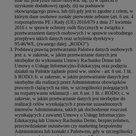
inne niż powyższe może odbywać się: (i) w oparciu o
uzyskanie dodatkowej zgody, (ii) na podstawie
obowiązującego prawa, lub (iii) gdy jest to zgodne z celem, w
którym dane osobowe zostały pierwotnie zebrane (art. 6 ust. 4
rozporządzenia PE i Rady (UE) 2016/679 z dnia 27 kwietnia
2016 r. w sprawie ochrony osób fizycznych w związku z
przetwarzaniem danych osobowych i w sprawie swobodnego
przepływu takich danych oraz uchylenia dyrektywy
95/46/WE, (zwanego dalej: „RODO”).
Podstawą prawną przetwarzania Państwa danych osobowych
jest: a. w zakresie, w jakim przetwarzanie danych jest
niezbędne do wykonania Umowy Rachunku Demo lub
Umowy o Usługę Informacyjno-Edukacyjną oraz podjęcia
działań na Pańskie żądanie przed ww. umów - art. 6 ust. 1 lit.
b RODO; b. w zakresie, w jakim przetwarzanie danych jest
niezbędne dla realizacji przez Administratora obowiązków
prawnych ciążących na nim, w szczególności polegających
na rozpatrywaniu reklamacji - art. 6 ust. 1 lit. c RODO; c. w
zakresie, w jakim przetwarzanie danych jest niezbędne do
realizacji celów wynikających z prawnie uzasadnionych
interesów Administratora, takich jak dochodzenie roszczeń
wynikających z zawartej Umowy o Usługę Informacyjno-
Edukacyjną lub Umowy Rachunku Demo, bezpieczeństwo,
przeciwdziałanie oszustwom czy marketing bezpośredni
Administratora lub kontakt z Państwem, gdy w szczególności