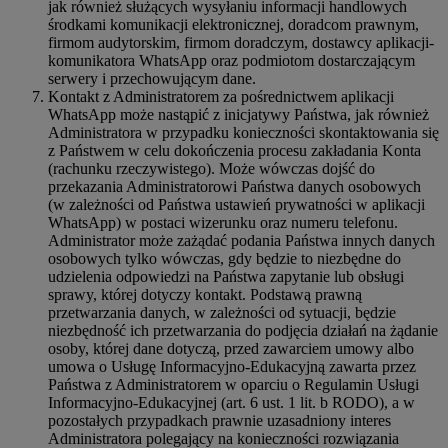
jak również służących wysyłaniu informacji handlowych
środkami komunikacji elektronicznej, doradcom prawnym,
firmom audytorskim, firmom doradczym, dostawcy aplikacji-
komunikatora WhatsApp oraz podmiotom dostarczającym
serwery i przechowującym dane.
Kontakt z Administratorem za pośrednictwem aplikacji
WhatsApp może nastąpić z inicjatywy Państwa, jak również
Administratora w przypadku konieczności skontaktowania się
z Państwem w celu dokończenia procesu zakładania Konta
(rachunku rzeczywistego). Może wówczas dojść do
przekazania Administratorowi Państwa danych osobowych
(w zależności od Państwa ustawień prywatności w aplikacji
WhatsApp) w postaci wizerunku oraz numeru telefonu.
Administrator może zażądać podania Państwa innych danych
osobowych tylko wówczas, gdy będzie to niezbędne do
udzielenia odpowiedzi na Państwa zapytanie lub obsługi
sprawy, której dotyczy kontakt. Podstawą prawną
przetwarzania danych, w zależności od sytuacji, będzie
niezbędność ich przetwarzania do podjęcia działań na żądanie
osoby, której dane dotyczą, przed zawarciem umowy albo
umowa o Usługę Informacyjno-Edukacyjną zawarta przez
Państwa z Administratorem w oparciu o Regulamin Usługi
Informacyjno-Edukacyjnej (art. 6 ust. 1 lit. b RODO), a w
pozostałych przypadkach prawnie uzasadniony interes
Administratora polegający na konieczności rozwiązania