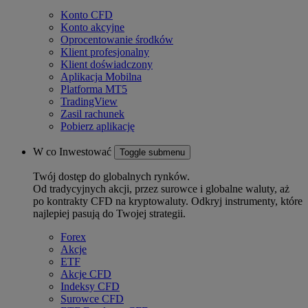
Konto CFD
Konto akcyjne
Oprocentowanie środków
Klient profesjonalny
Klient doświadczony
Aplikacja Mobilna
Platforma MT5
TradingView
Zasil rachunek
Pobierz aplikację
W co Inwestować
Toggle submenu
Twój dostęp do globalnych rynków.
Od tradycyjnych akcji, przez surowce i globalne waluty, aż
po kontrakty CFD na kryptowaluty. Odkryj instrumenty, które
najlepiej pasują do Twojej strategii.
Forex
Akcje
ETF
Akcje CFD
Indeksy CFD
Surowce CFD