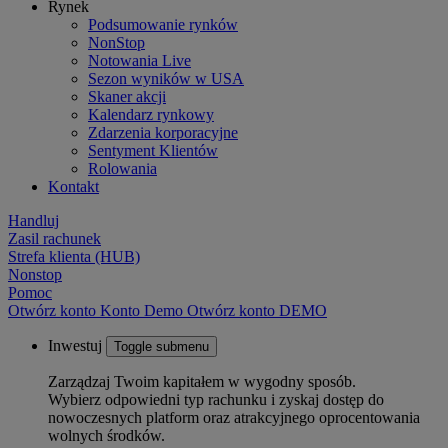
Rynek
Podsumowanie rynków
NonStop
Notowania Live
Sezon wyników w USA
Skaner akcji
Kalendarz rynkowy
Zdarzenia korporacyjne
Sentyment Klientów
Rolowania
Kontakt
Handluj
Zasil rachunek
Strefa klienta (HUB)
Nonstop
Pomoc
Otwórz konto
Konto
Demo
Otwórz konto DEMO
Inwestuj
Toggle submenu
Zarządzaj Twoim kapitałem w wygodny sposób.
Wybierz odpowiedni typ rachunku i zyskaj dostęp do
nowoczesnych platform oraz atrakcyjnego oprocentowania
wolnych środków.