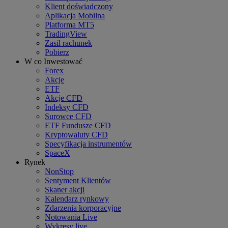
Klient doświadczony
Aplikacja Mobilna
Platforma MT5
TradingView
Zasil rachunek
Pobierz
W co Inwestować
Forex
Akcje
ETF
Akcje CFD
Indeksy CFD
Surowce CFD
ETF Fundusze CFD
Kryptowaluty CFD
Specyfikacja instrumentów
SpaceX
Rynek
NonStop
Sentyment Klientów
Skaner akcji
Kalendarz rynkowy
Zdarzenia korporacyjne
Notowania Live
Wykresy live