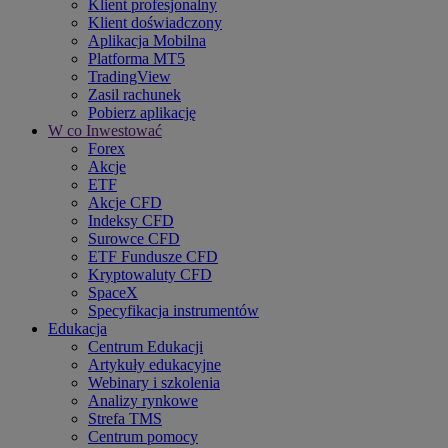
Klient profesjonalny
Klient doświadczony
Aplikacja Mobilna
Platforma MT5
TradingView
Zasil rachunek
Pobierz aplikację
W co Inwestować
Forex
Akcje
ETF
Akcje CFD
Indeksy CFD
Surowce CFD
ETF Fundusze CFD
Kryptowaluty CFD
SpaceX
Specyfikacja instrumentów
Edukacja
Centrum Edukacji
Artykuły edukacyjne
Webinary i szkolenia
Analizy rynkowe
Strefa TMS
Centrum pomocy