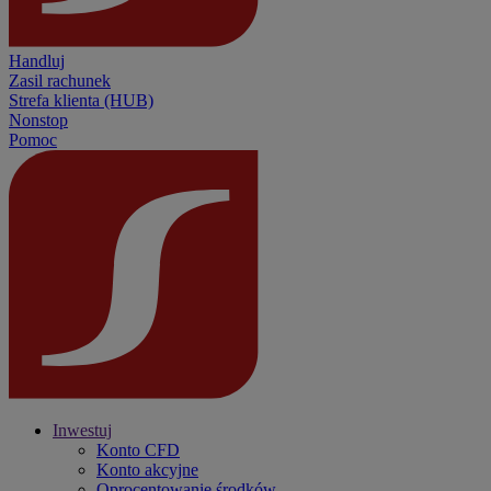
Handluj
Zasil rachunek
Strefa klienta (HUB)
Nonstop
Pomoc
Inwestuj
Konto CFD
Konto akcyjne
Oprocentowanie środków