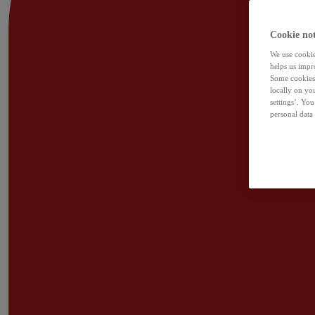
Cookie not
We use cookies
helps us impr
Some cookies 
locally on yo
settings’. Yo
personal data