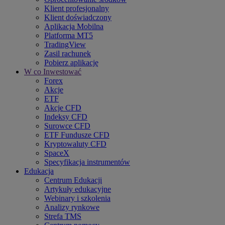
Klient profesjonalny
Klient doświadczony
Aplikacja Mobilna
Platforma MT5
TradingView
Zasil rachunek
Pobierz aplikację
W co Inwestować
Forex
Akcje
ETF
Akcje CFD
Indeksy CFD
Surowce CFD
ETF Fundusze CFD
Kryptowaluty CFD
SpaceX
Specyfikacja instrumentów
Edukacja
Centrum Edukacji
Artykuły edukacyjne
Webinary i szkolenia
Analizy rynkowe
Strefa TMS