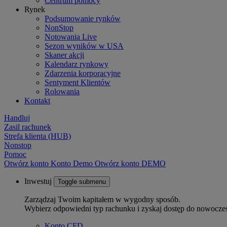
Centrum pomocy
Rynek
Podsumowanie rynków
NonStop
Notowania Live
Sezon wyników w USA
Skaner akcji
Kalendarz rynkowy
Zdarzenia korporacyjne
Sentyment Klientów
Rolowania
Kontakt
Handluj
Zasil rachunek
Strefa klienta (HUB)
Nonstop
Pomoc
Otwórz konto
Konto
Demo
Otwórz konto DEMO
Inwestuj
Toggle submenu
Zarządzaj Twoim kapitałem w wygodny sposób.
Wybierz odpowiedni typ rachunku i zyskaj dostęp do nowocze
Konto CFD