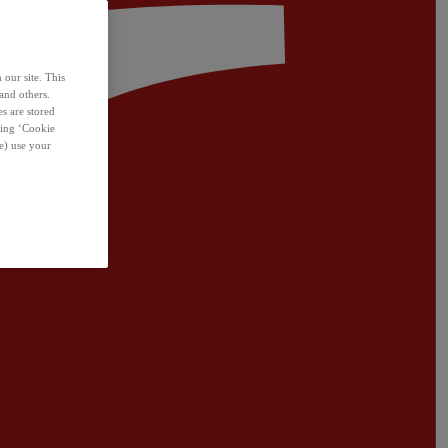
 our site. This
and others.
s are stored
sing ‘Cookie
e) use your