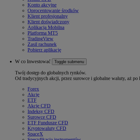
Konto akcyjne
Oprocentowanie środków
Klient profesjonalny
Klient doświadczony
Aplikacja Mobilna
Platforma MT5
TradingView
Zasil rachunek
Pobierz aplikację
W co Inwestować
Toggle submenu
Twój dostęp do globalnych rynków.
Od tradycyjnych akcji, przez surowce i globalne waluty, aż po 
Forex
Akcje
ETF
Akcje CFD
Indeksy CFD
Surowce CFD
ETF Fundusze CFD
Kryptowaluty CFD
SpaceX
Specyfikacja instrumentów