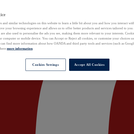
ice
 and similar technologies on this website to learn a little bit about you and how you interact with
ove your browsing experience and allows us to offer better products and services tailored to you 
are also used to personalise the ads you see, making them more relevant to your interests. Cookie
ur computer or mobile device. You can Accept or Reject all cookies, or customise your choices u
u can find more information about how OANDA and third party tools and services (such as Googl
 here:
more information
.
Cookies Settings
Accept All Cookies