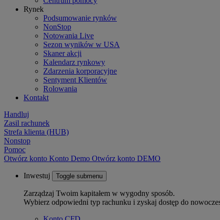
Centrum pomocy
Rynek
Podsumowanie rynków
NonStop
Notowania Live
Sezon wyników w USA
Skaner akcji
Kalendarz rynkowy
Zdarzenia korporacyjne
Sentyment Klientów
Rolowania
Kontakt
Handluj
Zasil rachunek
Strefa klienta (HUB)
Nonstop
Pomoc
Otwórz konto
Konto
Demo
Otwórz konto DEMO
Inwestuj
Toggle submenu
Zarządzaj Twoim kapitałem w wygodny sposób.
Wybierz odpowiedni typ rachunku i zyskaj dostęp do nowocze
Konto CFD