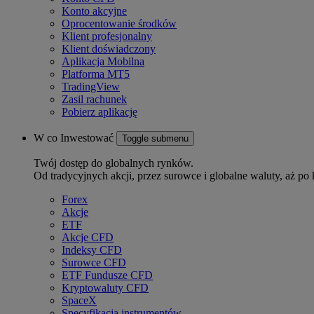
Konto akcyjne
Oprocentowanie środków
Klient profesjonalny
Klient doświadczony
Aplikacja Mobilna
Platforma MT5
TradingView
Zasil rachunek
Pobierz aplikację
W co Inwestować
Toggle submenu
Twój dostęp do globalnych rynków.
Od tradycyjnych akcji, przez surowce i globalne waluty, aż po 
Forex
Akcje
ETF
Akcje CFD
Indeksy CFD
Surowce CFD
ETF Fundusze CFD
Kryptowaluty CFD
SpaceX
Specyfikacja instrumentów