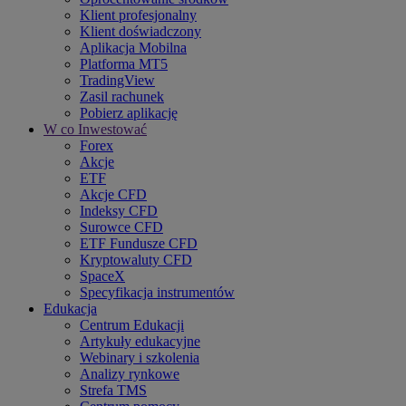
Klient profesjonalny
Klient doświadczony
Aplikacja Mobilna
Platforma MT5
TradingView
Zasil rachunek
Pobierz aplikację
W co Inwestować
Forex
Akcje
ETF
Akcje CFD
Indeksy CFD
Surowce CFD
ETF Fundusze CFD
Kryptowaluty CFD
SpaceX
Specyfikacja instrumentów
Edukacja
Centrum Edukacji
Artykuły edukacyjne
Webinary i szkolenia
Analizy rynkowe
Strefa TMS