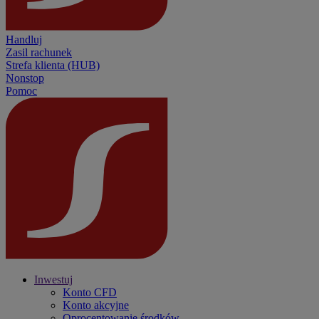
Handluj
Zasil rachunek
Strefa klienta (HUB)
Nonstop
Pomoc
Inwestuj
Konto CFD
Konto akcyjne
Oprocentowanie środków