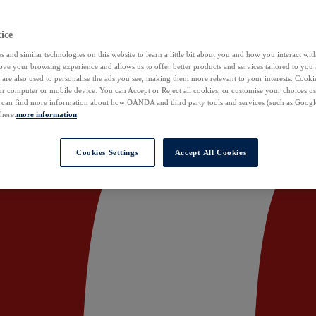
ice
 and similar technologies on this website to learn a little bit about you and how you interact with
ove your browsing experience and allows us to offer better products and services tailored to you 
are also used to personalise the ads you see, making them more relevant to your interests. Cookie
ur computer or mobile device. You can Accept or Reject all cookies, or customise your choices u
u can find more information about how OANDA and third party tools and services (such as Googl
 here:
more information
.
Cookies Settings
Accept All Cookies