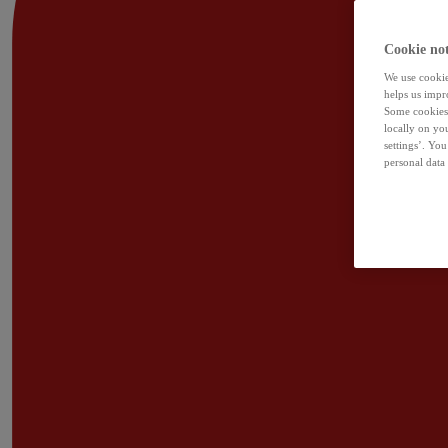
Cookie not
We use cookies
helps us impr
Some cookies 
locally on yo
settings’. Yo
personal data