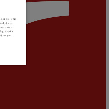
 our site. This
and others.
s are stored
sing ‘Cookie
e) use your