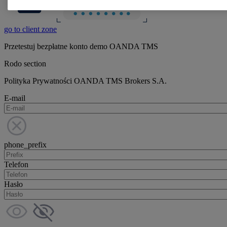
go to client zone
Przetestuj bezpłatne konto demo OANDA TMS
Rodo section
Polityka Prywatności OANDA TMS Brokers S.A.
E-mail
phone_prefix
Telefon
Hasło