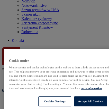
NonStop
Notowania Live
Sezon wyników w USA
Skaner akcji
Kalendarz rynkowy
Zdarzenia korporacyjne
Sentyment Klientów
Rolowania
Kontakt
Cookie notice
We use cookies and similar technologies on this website to learn a little bit about you an
site. This helps us improve your browsing experience and allows us to offer better produc
you and others. Some cookies are also used to personalise the ads you see, making them
interests. Cookies are stored locally on your computer or mobile device. You can Accept o
customise your choices using ‘Cookie settings’. You can find more information about 
tools and services (such as Google) use your personal data here:
more information
.
Cookies Settings
Accept All Cookies