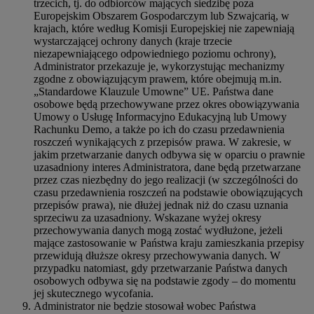
trzecich, tj. do odbiorców mających siedzibę poza
Europejskim Obszarem Gospodarczym lub Szwajcarią, w
krajach, które według Komisji Europejskiej nie zapewniają
wystarczającej ochrony danych (kraje trzecie
niezapewniającego odpowiedniego poziomu ochrony),
Administrator przekazuje je, wykorzystując mechanizmy
zgodne z obowiązującym prawem, które obejmują m.in.
„Standardowe Klauzule Umowne” UE. Państwa dane
osobowe będą przechowywane przez okres obowiązywania
Umowy o Usługę Informacyjno Edukacyjną lub Umowy
Rachunku Demo, a także po ich do czasu przedawnienia
roszczeń wynikających z przepisów prawa. W zakresie, w
jakim przetwarzanie danych odbywa się w oparciu o prawnie
uzasadniony interes Administratora, dane będą przetwarzane
przez czas niezbędny do jego realizacji (w szczególności do
czasu przedawnienia roszczeń na podstawie obowiązujących
przepisów prawa), nie dłużej jednak niż do czasu uznania
sprzeciwu za uzasadniony. Wskazane wyżej okresy
przechowywania danych mogą zostać wydłużone, jeżeli
mające zastosowanie w Państwa kraju zamieszkania przepisy
przewidują dłuższe okresy przechowywania danych. W
przypadku natomiast, gdy przetwarzanie Państwa danych
osobowych odbywa się na podstawie zgody – do momentu
jej skutecznego wycofania.
Administrator nie będzie stosował wobec Państwa