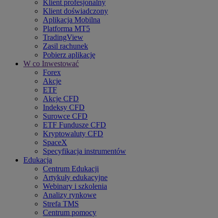
Klient profesjonalny
Klient doświadczony
Aplikacja Mobilna
Platforma MT5
TradingView
Zasil rachunek
Pobierz aplikację
W co Inwestować
Forex
Akcje
ETF
Akcje CFD
Indeksy CFD
Surowce CFD
ETF Fundusze CFD
Kryptowaluty CFD
SpaceX
Specyfikacja instrumentów
Edukacja
Centrum Edukacji
Artykuły edukacyjne
Webinary i szkolenia
Analizy rynkowe
Strefa TMS
Centrum pomocy