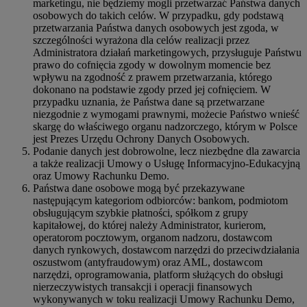
marketingu, nie będziemy mogli przetwarzać Państwa danych
osobowych do takich celów. W przypadku, gdy podstawą
przetwarzania Państwa danych osobowych jest zgoda, w
szczególności wyrażona dla celów realizacji przez
Administratora działań marketingowych, przysługuje Państwu
prawo do cofnięcia zgody w dowolnym momencie bez
wpływu na zgodność z prawem przetwarzania, którego
dokonano na podstawie zgody przed jej cofnięciem. W
przypadku uznania, że Państwa dane są przetwarzane
niezgodnie z wymogami prawnymi, możecie Państwo wnieść
skargę do właściwego organu nadzorczego, którym w Polsce
jest Prezes Urzędu Ochrony Danych Osobowych.
Podanie danych jest dobrowolne, lecz niezbędne dla zawarcia
a także realizacji Umowy o Usługę Informacyjno-Edukacyjną
oraz Umowy Rachunku Demo.
Państwa dane osobowe mogą być przekazywane
następującym kategoriom odbiorców: bankom, podmiotom
obsługującym szybkie płatności, spółkom z grupy
kapitałowej, do której należy Administrator, kurierom,
operatorom pocztowym, organom nadzoru, dostawcom
danych rynkowych, dostawcom narzędzi do przeciwdziałania
oszustwom (antyfraudowym) oraz AML, dostawcom
narzędzi, oprogramowania, platform służących do obsługi
nierzeczywistych transakcji i operacji finansowych
wykonywanych w toku realizacji Umowy Rachunku Demo,