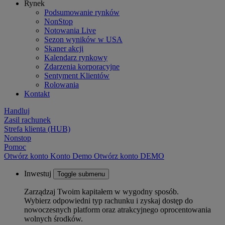
Rynek
Podsumowanie rynków
NonStop
Notowania Live
Sezon wyników w USA
Skaner akcji
Kalendarz rynkowy
Zdarzenia korporacyjne
Sentyment Klientów
Rolowania
Kontakt
Handluj
Zasil rachunek
Strefa klienta (HUB)
Nonstop
Pomoc
Otwórz konto
Konto
Demo
Otwórz konto DEMO
Inwestuj
Toggle submenu
Zarządzaj Twoim kapitałem w wygodny sposób.
Wybierz odpowiedni typ rachunku i zyskaj dostęp do
nowoczesnych platform oraz atrakcyjnego oprocentowania
wolnych środków.