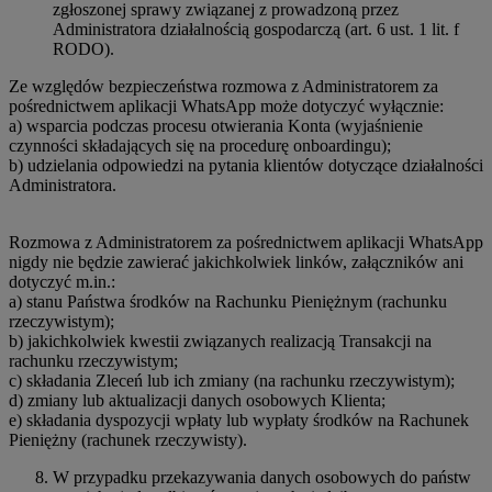
zgłoszonej sprawy związanej z prowadzoną przez
Administratora działalnością gospodarczą (art. 6 ust. 1 lit. f
RODO).
Ze względów bezpieczeństwa rozmowa z Administratorem za
pośrednictwem aplikacji WhatsApp może dotyczyć wyłącznie:
a) wsparcia podczas procesu otwierania Konta (wyjaśnienie
czynności składających się na procedurę onboardingu);
b) udzielania odpowiedzi na pytania klientów dotyczące działalności
Administratora.
Rozmowa z Administratorem za pośrednictwem aplikacji WhatsApp
nigdy nie będzie zawierać jakichkolwiek linków, załączników ani
dotyczyć m.in.:
a) stanu Państwa środków na Rachunku Pieniężnym (rachunku
rzeczywistym);
b) jakichkolwiek kwestii związanych realizacją Transakcji na
rachunku rzeczywistym;
c) składania Zleceń lub ich zmiany (na rachunku rzeczywistym);
d) zmiany lub aktualizacji danych osobowych Klienta;
e) składania dyspozycji wpłaty lub wypłaty środków na Rachunek
Pieniężny (rachunek rzeczywisty).
W przypadku przekazywania danych osobowych do państw