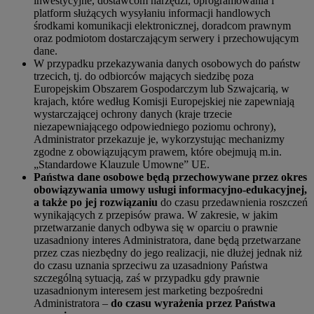
inwestycyjne, dostawcom narzędzi, oprogramowania i
platform służących wysyłaniu informacji handlowych
środkami komunikacji elektronicznej, doradcom prawnym
oraz podmiotom dostarczającym serwery i przechowującym
dane.
W przypadku przekazywania danych osobowych do państw
trzecich, tj. do odbiorców mających siedzibę poza
Europejskim Obszarem Gospodarczym lub Szwajcarią, w
krajach, które według Komisji Europejskiej nie zapewniają
wystarczającej ochrony danych (kraje trzecie
niezapewniającego odpowiedniego poziomu ochrony),
Administrator przekazuje je, wykorzystując mechanizmy
zgodne z obowiązującym prawem, które obejmują m.in.
„Standardowe Klauzule Umowne” UE.
Państwa dane osobowe będą przechowywane przez okres
obowiązywania umowy usługi informacyjno-edukacyjnej,
a także po jej rozwiązaniu
do czasu przedawnienia roszczeń
wynikających z przepisów prawa. W zakresie, w jakim
przetwarzanie danych odbywa się w oparciu o prawnie
uzasadniony interes Administratora, dane będą przetwarzane
przez czas niezbędny do jego realizacji, nie dłużej jednak niż
do czasu uznania sprzeciwu za uzasadniony Państwa
szczególną sytuacją, zaś w przypadku gdy prawnie
uzasadnionym interesem jest marketing bezpośredni
Administratora –
do czasu wyrażenia przez Państwa