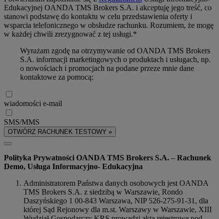
Edukacyjnej OANDA TMS Brokers S.A. i akceptuję jego treść, co
stanowi podstawę do kontaktu w celu przedstawienia oferty i
wsparcia telefonicznego w obsłudze rachunku. Rozumiem, że mogę
w każdej chwili zrezygnować z tej usługi.*
Wyrażam zgodę na otrzymywanie od OANDA TMS Brokers
S.A. informacji marketingowych o produktach i usługach, np.
o nowościach i promocjach na podane przeze mnie dane
kontaktowe za pomocą:
wiadomości e-mail
SMS/MMS
OTWÓRZ RACHUNEK TESTOWY »
Polityka Prywatności OANDA TMS Brokers S.A. – Rachunek
Demo, Usługa Informacyjno- Edukacyjna
Administratorem Państwa danych osobowych jest OANDA
TMS Brokers S.A. z siedzibą w Warszawie, Rondo
Daszyńskiego 1 00-843 Warszawa, NIP 526-275-91-31, dla
której Sąd Rejonowy dla m.st. Warszawy w Warszawie, XIII
Wydział Gospodarczy KRS prowadzi akta rejestrowe pod