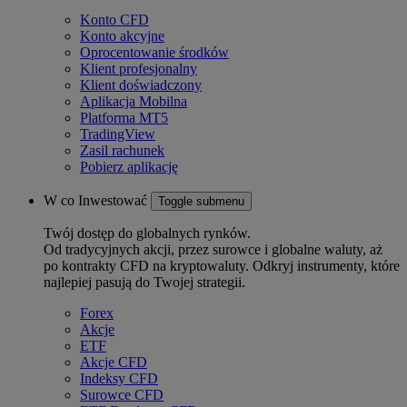
Konto CFD
Konto akcyjne
Oprocentowanie środków
Klient profesjonalny
Klient doświadczony
Aplikacja Mobilna
Platforma MT5
TradingView
Zasil rachunek
Pobierz aplikację
W co Inwestować
Toggle submenu
Twój dostęp do globalnych rynków.
Od tradycyjnych akcji, przez surowce i globalne waluty, aż
po kontrakty CFD na kryptowaluty. Odkryj instrumenty, które
najlepiej pasują do Twojej strategii.
Forex
Akcje
ETF
Akcje CFD
Indeksy CFD
Surowce CFD