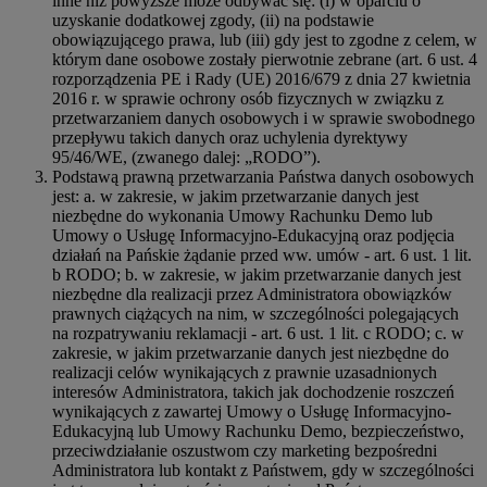
inne niż powyższe może odbywać się: (i) w oparciu o
uzyskanie dodatkowej zgody, (ii) na podstawie
obowiązującego prawa, lub (iii) gdy jest to zgodne z celem, w
którym dane osobowe zostały pierwotnie zebrane (art. 6 ust. 4
rozporządzenia PE i Rady (UE) 2016/679 z dnia 27 kwietnia
2016 r. w sprawie ochrony osób fizycznych w związku z
przetwarzaniem danych osobowych i w sprawie swobodnego
przepływu takich danych oraz uchylenia dyrektywy
95/46/WE, (zwanego dalej: „RODO”).
Podstawą prawną przetwarzania Państwa danych osobowych
jest: a. w zakresie, w jakim przetwarzanie danych jest
niezbędne do wykonania Umowy Rachunku Demo lub
Umowy o Usługę Informacyjno-Edukacyjną oraz podjęcia
działań na Pańskie żądanie przed ww. umów - art. 6 ust. 1 lit.
b RODO; b. w zakresie, w jakim przetwarzanie danych jest
niezbędne dla realizacji przez Administratora obowiązków
prawnych ciążących na nim, w szczególności polegających
na rozpatrywaniu reklamacji - art. 6 ust. 1 lit. c RODO; c. w
zakresie, w jakim przetwarzanie danych jest niezbędne do
realizacji celów wynikających z prawnie uzasadnionych
interesów Administratora, takich jak dochodzenie roszczeń
wynikających z zawartej Umowy o Usługę Informacyjno-
Edukacyjną lub Umowy Rachunku Demo, bezpieczeństwo,
przeciwdziałanie oszustwom czy marketing bezpośredni
Administratora lub kontakt z Państwem, gdy w szczególności