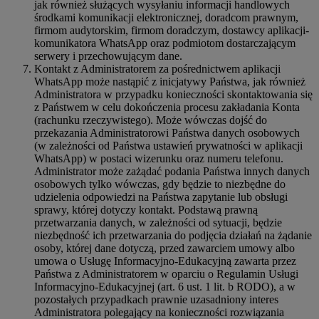
jak również służących wysyłaniu informacji handlowych
środkami komunikacji elektronicznej, doradcom prawnym,
firmom audytorskim, firmom doradczym, dostawcy aplikacji-
komunikatora WhatsApp oraz podmiotom dostarczającym
serwery i przechowującym dane.
Kontakt z Administratorem za pośrednictwem aplikacji
WhatsApp może nastąpić z inicjatywy Państwa, jak również
Administratora w przypadku konieczności skontaktowania się
z Państwem w celu dokończenia procesu zakładania Konta
(rachunku rzeczywistego). Może wówczas dojść do
przekazania Administratorowi Państwa danych osobowych
(w zależności od Państwa ustawień prywatności w aplikacji
WhatsApp) w postaci wizerunku oraz numeru telefonu.
Administrator może zażądać podania Państwa innych danych
osobowych tylko wówczas, gdy będzie to niezbędne do
udzielenia odpowiedzi na Państwa zapytanie lub obsługi
sprawy, której dotyczy kontakt. Podstawą prawną
przetwarzania danych, w zależności od sytuacji, będzie
niezbędność ich przetwarzania do podjęcia działań na żądanie
osoby, której dane dotyczą, przed zawarciem umowy albo
umowa o Usługę Informacyjno-Edukacyjną zawarta przez
Państwa z Administratorem w oparciu o Regulamin Usługi
Informacyjno-Edukacyjnej (art. 6 ust. 1 lit. b RODO), a w
pozostałych przypadkach prawnie uzasadniony interes
Administratora polegający na konieczności rozwiązania