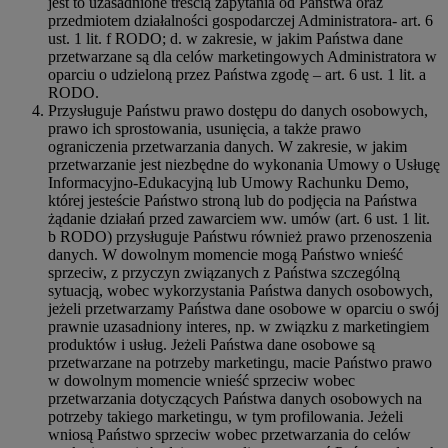
jest to uzasadnione treścią zapytania od Państwa oraz
przedmiotem działalności gospodarczej Administratora- art. 6
ust. 1 lit. f RODO; d. w zakresie, w jakim Państwa dane
przetwarzane są dla celów marketingowych Administratora w
oparciu o udzieloną przez Państwa zgodę – art. 6 ust. 1 lit. a
RODO.
Przysługuje Państwu prawo dostępu do danych osobowych,
prawo ich sprostowania, usunięcia, a także prawo
ograniczenia przetwarzania danych. W zakresie, w jakim
przetwarzanie jest niezbędne do wykonania Umowy o Usługę
Informacyjno-Edukacyjną lub Umowy Rachunku Demo,
której jesteście Państwo stroną lub do podjęcia na Państwa
żądanie działań przed zawarciem ww. umów (art. 6 ust. 1 lit.
b RODO) przysługuje Państwu również prawo przenoszenia
danych. W dowolnym momencie mogą Państwo wnieść
sprzeciw, z przyczyn związanych z Państwa szczególną
sytuacją, wobec wykorzystania Państwa danych osobowych,
jeżeli przetwarzamy Państwa dane osobowe w oparciu o swój
prawnie uzasadniony interes, np. w związku z marketingiem
produktów i usług. Jeżeli Państwa dane osobowe są
przetwarzane na potrzeby marketingu, macie Państwo prawo
w dowolnym momencie wnieść sprzeciw wobec
przetwarzania dotyczących Państwa danych osobowych na
potrzeby takiego marketingu, w tym profilowania. Jeżeli
wniosą Państwo sprzeciw wobec przetwarzania do celów