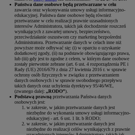
Państwa dane osobowe będą przetwarzane w celu
zawarcia oraz wykonywania umowy usługi informacyjno-
edukacyjnej. Państwa dane osobowe będą również
przetwarzane w celu realizacji prawnie uzasadnionych
interesów Administratora, takich jak dochodzenie roszczeń
wynikających z zawartej umowy, bezpieczeństwo,
przeciwdziałanie oszustwom czy marketing bezpośredni
Administratora. Przetwarzanie danych w celach inne niż
powyższe może odbywać się: (i) w oparciu o uzyskanie
dodatkowej zgody, (ii) na podstawie obowiązującego prawa,
lub (iii) gdy jest to zgodne z celem, w którym dane osobowe
zostały pierwotnie zebrane (art. 6 ust. 4 rozporządzenia PE i
Rady (UE) 2016/679 z dnia 27 kwietnia 2016 r. w sprawie
ochrony osób fizycznych w związku z przetwarzaniem
danych osobowych i w sprawie swobodnego przepływu
takich danych oraz uchylenia dyrektywy 95/46/WE,
(zwanego dalej:
„RODO”
).
Podstawą prawną
przetwarzania Państwa danych
osobowych jest:
w zakresie, w jakim przetwarzanie danych jest
niezbędne do wykonania umowy usługi informacyjno-
edukacyjnej - art. 6 ust. 1 lit. b RODO;
w zakresie, w jakim przetwarzanie danych jest
niezbędne do realizacji celów wynikających z prawnie
uzasadnionych interesów Administratora, takich jak