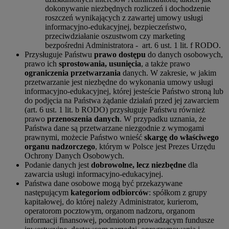
dokonywanie niezbędnych rozliczeń i dochodzenie
roszczeń wynikających z zawartej umowy usługi
informacyjno-edukacyjnej, bezpieczeństwo,
przeciwdziałanie oszustwom czy marketing
bezpośredni Administratora - art. 6 ust. 1 lit. f RODO.
Przysługuje Państwu
prawo dostępu
do danych osobowych,
prawo ich
sprostowania, usunięcia
, a także prawo
ograniczenia przetwarzania
danych. W zakresie, w jakim
przetwarzanie jest niezbędne do wykonania umowy usługi
informacyjno-edukacyjnej, której jesteście Państwo stroną lub
do podjęcia na Państwa żądanie działań przed jej zawarciem
(art. 6 ust. 1 lit. b RODO) przysługuje Państwu również
prawo
przenoszenia danych
. W przypadku uznania, że
Państwa dane są przetwarzane niezgodnie z wymogami
prawnymi, możecie Państwo wnieść
skargę do właściwego
organu nadzorczego
, którym w Polsce jest Prezes Urzędu
Ochrony Danych Osobowych.
Podanie danych jest
dobrowolne, lecz niezbędne
dla
zawarcia usługi informacyjno-edukacyjnej.
Państwa dane osobowe mogą być przekazywane
następującym
kategoriom odbiorców
: spółkom z grupy
kapitałowej, do której należy Administrator, kurierom,
operatorom pocztowym, organom nadzoru, organom
informacji finansowej, podmiotom prowadzącym fundusze