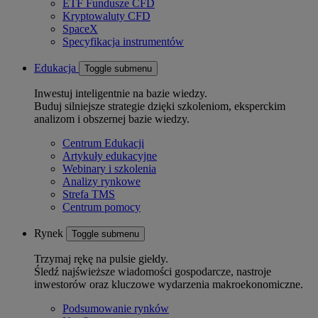
ETF Fundusze CFD
Kryptowaluty CFD
SpaceX
Specyfikacja instrumentów
Edukacja
Toggle submenu
Inwestuj inteligentnie na bazie wiedzy.
Buduj silniejsze strategie dzięki szkoleniom, eksperckim
analizom i obszernej bazie wiedzy.
Centrum Edukacji
Artykuły edukacyjne
Webinary i szkolenia
Analizy rynkowe
Strefa TMS
Centrum pomocy
Rynek
Toggle submenu
Trzymaj rękę na pulsie giełdy.
Śledź najświeższe wiadomości gospodarcze, nastroje
inwestorów oraz kluczowe wydarzenia makroekonomiczne.
Podsumowanie rynków