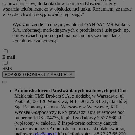
stanowi podstawę do kontaktu w celu przedstawienia oferty i
wsparcia telefonicznego w obsłudze rachunku. Rozumiem, że mogę
w każdej chwili zrezygnować z tej usługi.*
Wyrażam zgodę na otrzymywanie od OANDA TMS Brokers
S.A. informacji marketingowych o produktach i usługach, np.
o nowościach i promocjach na podane przeze mnie dane
kontaktowe za pomocą:
E-mail
SMS
POPROŚ O KONTAKT Z MAKLEREM
Administratorem Państwa danych osobowych jest
Dom
Maklerski TMS Brokers S.A. z siedzibą w Warszawie, ul.
Złota 59, 00-120 Warszawa, NIP 526-275-91-31, dla której
Sąd Rejonowy dla m.st. Warszawy w Warszawie, XIII
Wydział Gospodarczy KRS prowadzi akta rejestrowe pod
numerem KRS 204776, kapitał zakładowy 3 537 560 zł
(wpłacony w całości). Z Inspektorem ochrony danych
powołanym przez Administratora można skontaktować się
mailowo:
odo@tms.pl
lub telefonicznie: +48 22 27 66 200.