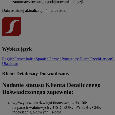
zautomatyzowanego podejmowania decyzji.
Data ostatniej aktualizacji: 4 marca 2026 r.
Wybierz język
English
French
Italian
Spanish
German
Portuguese
Dutch
Czech
Latvian
L
Ukrainian
Klient Detaliczny Doświadczony
Nadanie statusu Klienta Detalicznego
Doświadczonego zapewnia:
wyższy poziom dźwigni finansowej – do 100:1
na parach walutowych z USD, EUR, JPY, GBP, CHF,
indeksach giełdowych i złocie