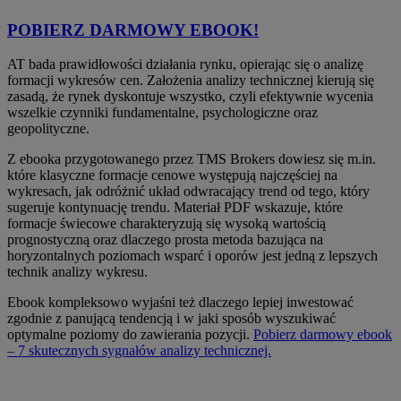
POBIERZ DARMOWY EBOOK!
AT bada prawidłowości działania rynku, opierając się o analizę
formacji wykresów cen. Założenia analizy technicznej kierują się
zasadą, że rynek dyskontuje wszystko, czyli efektywnie wycenia
wszelkie czynniki fundamentalne, psychologiczne oraz
geopolityczne.
Z ebooka przygotowanego przez TMS Brokers dowiesz się m.in.
które klasyczne formacje cenowe występują najczęściej na
wykresach, jak odróżnić układ odwracający trend od tego, który
sugeruje kontynuację trendu. Materiał PDF wskazuje, które
formacje świecowe charakteryzują się wysoką wartością
prognostyczną oraz dlaczego prosta metoda bazująca na
horyzontalnych poziomach wsparć i oporów jest jedną z lepszych
technik analizy wykresu.
Ebook kompleksowo wyjaśni też dlaczego lepiej inwestować
zgodnie z panującą tendencją i w jaki sposób wyszukiwać
optymalne poziomy do zawierania pozycji.
Pobierz darmowy ebook
– 7 skutecznych sygnałów analizy technicznej.