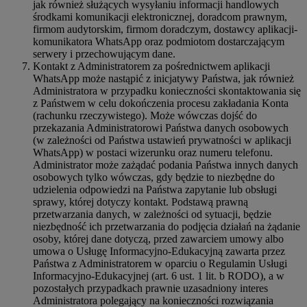
jak również służących wysyłaniu informacji handlowych
środkami komunikacji elektronicznej, doradcom prawnym,
firmom audytorskim, firmom doradczym, dostawcy aplikacji-
komunikatora WhatsApp oraz podmiotom dostarczającym
serwery i przechowującym dane.
Kontakt z Administratorem za pośrednictwem aplikacji
WhatsApp może nastąpić z inicjatywy Państwa, jak również
Administratora w przypadku konieczności skontaktowania się
z Państwem w celu dokończenia procesu zakładania Konta
(rachunku rzeczywistego). Może wówczas dojść do
przekazania Administratorowi Państwa danych osobowych
(w zależności od Państwa ustawień prywatności w aplikacji
WhatsApp) w postaci wizerunku oraz numeru telefonu.
Administrator może zażądać podania Państwa innych danych
osobowych tylko wówczas, gdy będzie to niezbędne do
udzielenia odpowiedzi na Państwa zapytanie lub obsługi
sprawy, której dotyczy kontakt. Podstawą prawną
przetwarzania danych, w zależności od sytuacji, będzie
niezbędność ich przetwarzania do podjęcia działań na żądanie
osoby, której dane dotyczą, przed zawarciem umowy albo
umowa o Usługę Informacyjno-Edukacyjną zawarta przez
Państwa z Administratorem w oparciu o Regulamin Usługi
Informacyjno-Edukacyjnej (art. 6 ust. 1 lit. b RODO), a w
pozostałych przypadkach prawnie uzasadniony interes
Administratora polegający na konieczności rozwiązania