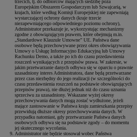
trzecich, tj. do odbiorców mających siedzibę poza
Europejskim Obszarem Gospodarczym lub Szwajcarią, w
krajach, które według Komisji Europejskiej nie zapewniają
wystarczającej ochrony danych (kraje trzecie
niezapewniającego odpowiedniego poziomu ochrony),
Administrator przekazuje je, wykorzystując mechanizmy
zgodne z obowiązującym prawem, które obejmują m.in.
„Standardowe Klauzule Umowne” UE. Państwa dane
osobowe będą przechowywane przez okres obowiązywania
Umowy o Usługę Informacyjno Edukacyjną lub Umowy
Rachunku Demo, a także po ich do czasu przedawnienia
roszczeń wynikających z przepisów prawa. W zakresie, w
jakim przetwarzanie danych odbywa się w oparciu o prawnie
uzasadniony interes Administratora, dane będą przetwarzane
przez czas niezbędny do jego realizacji (w szczególności do
czasu przedawnienia roszczeń na podstawie obowiązujących
przepisów prawa), nie dłużej jednak niż do czasu uznania
sprzeciwu za uzasadniony. Wskazane wyżej okresy
przechowywania danych mogą zostać wydłużone, jeżeli
mające zastosowanie w Państwa kraju zamieszkania przepisy
przewidują dłuższe okresy przechowywania danych. W
przypadku natomiast, gdy przetwarzanie Państwa danych
osobowych odbywa się na podstawie zgody – do momentu
jej skutecznego wycofania.
Administrator nie będzie stosował wobec Państwa