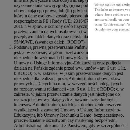
inne niż powyższe może odbywać się: (i) w oparciu o
uzyskanie dodatkowej zgody, (ii) na podstawie
We use cookies and similar 
This helps us improve your
obowiązującego prawa, lub (iii) gdy jest to zgodne z celem, w
others. Some cookies are a
którym dane osobowe zostały pierwotnie zebrane (art. 6 ust. 4
are stored locally on your
rozporządzenia PE i Rady (UE) 2016/679 z dnia 27 kwietnia
using ‘Cookie settings’. 
2016 r. w sprawie ochrony osób fizycznych w związku z
Google) use your personal
przetwarzaniem danych osobowych i w sprawie swobodnego
przepływu takich danych oraz uchylenia dyrektywy
95/46/WE, (zwanego dalej: „RODO”).
Podstawą prawną przetwarzania Państwa danych osobowych
jest: a. w zakresie, w jakim przetwarzanie danych jest
niezbędne do wykonania Umowy Rachunku Demo lub
Umowy o Usługę Informacyjno-Edukacyjną oraz podjęcia
działań na Pańskie żądanie przed ww. umów - art. 6 ust. 1 lit.
b RODO; b. w zakresie, w jakim przetwarzanie danych jest
niezbędne dla realizacji przez Administratora obowiązków
prawnych ciążących na nim, w szczególności polegających
na rozpatrywaniu reklamacji - art. 6 ust. 1 lit. c RODO; c. w
zakresie, w jakim przetwarzanie danych jest niezbędne do
realizacji celów wynikających z prawnie uzasadnionych
interesów Administratora, takich jak dochodzenie roszczeń
wynikających z zawartej Umowy o Usługę Informacyjno-
Edukacyjną lub Umowy Rachunku Demo, bezpieczeństwo,
przeciwdziałanie oszustwom czy marketing bezpośredni
Administratora lub kontakt z Państwem, gdy w szczególności