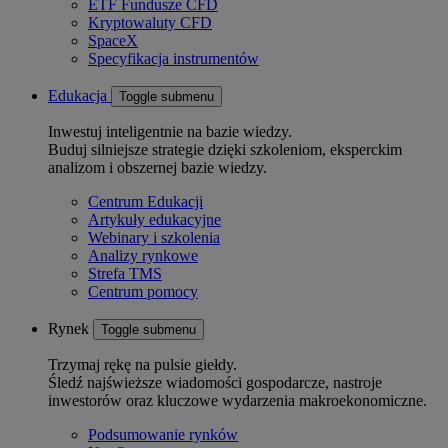
ETF Fundusze CFD
Kryptowaluty CFD
SpaceX
Specyfikacja instrumentów
Edukacja
Toggle submenu
Inwestuj inteligentnie na bazie wiedzy.
Buduj silniejsze strategie dzięki szkoleniom, eksperckim
analizom i obszernej bazie wiedzy.
Centrum Edukacji
Artykuły edukacyjne
Webinary i szkolenia
Analizy rynkowe
Strefa TMS
Centrum pomocy
Rynek
Toggle submenu
Trzymaj rękę na pulsie giełdy.
Śledź najświeższe wiadomości gospodarcze, nastroje
inwestorów oraz kluczowe wydarzenia makroekonomiczne.
Podsumowanie rynków