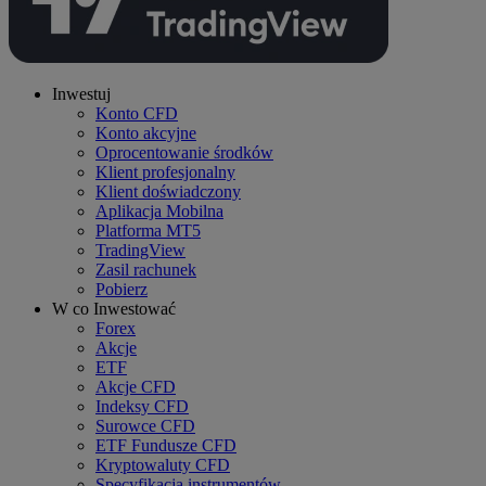
Inwestuj
Konto CFD
Konto akcyjne
Oprocentowanie środków
Klient profesjonalny
Klient doświadczony
Aplikacja Mobilna
Platforma MT5
TradingView
Zasil rachunek
Pobierz
W co Inwestować
Forex
Akcje
ETF
Akcje CFD
Indeksy CFD
Surowce CFD
ETF Fundusze CFD
Kryptowaluty CFD
Specyfikacja instrumentów