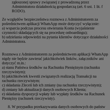
zgłoszonej sprawy związanej z prowadzoną przez
Administratora działalnością gospodarczą (art. 6 ust. 1 lit. f
RODO).
Ze względów bezpieczeństwa rozmowa z Administratorem za
pośrednictwem aplikacji WhatsApp może dotyczyć wyłącznie:
a) wsparcia podczas procesu otwierania Konta (wyjaśnienie
czynności składających się na procedurę onboardingu);
b) udzielania odpowiedzi na pytania klientów dotyczące działalności
Administratora.
Rozmowa z Administratorem za pośrednictwem aplikacji WhatsApp
nigdy nie będzie zawierać jakichkolwiek linków, załączników ani
dotyczyć m.in.:
a) stanu Państwa środków na Rachunku Pieniężnym (rachunku
rzeczywistym);
b) jakichkolwiek kwestii związanych realizacją Transakcji na
rachunku rzeczywistym;
c) składania Zleceń lub ich zmiany (na rachunku rzeczywistym);
d) zmiany lub aktualizacji danych osobowych Klienta;
e) składania dyspozycji wpłaty lub wypłaty środków na Rachunek
Pieniężny (rachunek rzeczywisty).
W przypadku przekazywania danych osobowych do państw