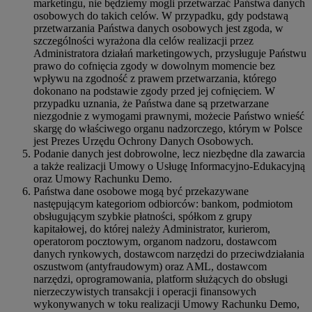
marketingu, nie będziemy mogli przetwarzać Państwa danych
osobowych do takich celów. W przypadku, gdy podstawą
przetwarzania Państwa danych osobowych jest zgoda, w
szczególności wyrażona dla celów realizacji przez
Administratora działań marketingowych, przysługuje Państwu
prawo do cofnięcia zgody w dowolnym momencie bez
wpływu na zgodność z prawem przetwarzania, którego
dokonano na podstawie zgody przed jej cofnięciem. W
przypadku uznania, że Państwa dane są przetwarzane
niezgodnie z wymogami prawnymi, możecie Państwo wnieść
skargę do właściwego organu nadzorczego, którym w Polsce
jest Prezes Urzędu Ochrony Danych Osobowych.
Podanie danych jest dobrowolne, lecz niezbędne dla zawarcia
a także realizacji Umowy o Usługę Informacyjno-Edukacyjną
oraz Umowy Rachunku Demo.
Państwa dane osobowe mogą być przekazywane
następującym kategoriom odbiorców: bankom, podmiotom
obsługującym szybkie płatności, spółkom z grupy
kapitałowej, do której należy Administrator, kurierom,
operatorom pocztowym, organom nadzoru, dostawcom
danych rynkowych, dostawcom narzędzi do przeciwdziałania
oszustwom (antyfraudowym) oraz AML, dostawcom
narzędzi, oprogramowania, platform służących do obsługi
nierzeczywistych transakcji i operacji finansowych
wykonywanych w toku realizacji Umowy Rachunku Demo,