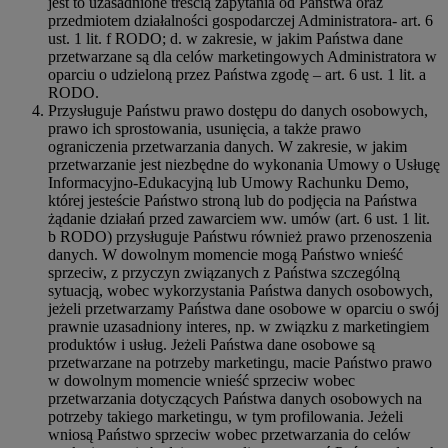
jest to uzasadnione treścią zapytania od Państwa oraz
przedmiotem działalności gospodarczej Administratora- art. 6
ust. 1 lit. f RODO; d. w zakresie, w jakim Państwa dane
przetwarzane są dla celów marketingowych Administratora w
oparciu o udzieloną przez Państwa zgodę – art. 6 ust. 1 lit. a
RODO.
Przysługuje Państwu prawo dostępu do danych osobowych,
prawo ich sprostowania, usunięcia, a także prawo
ograniczenia przetwarzania danych. W zakresie, w jakim
przetwarzanie jest niezbędne do wykonania Umowy o Usługę
Informacyjno-Edukacyjną lub Umowy Rachunku Demo,
której jesteście Państwo stroną lub do podjęcia na Państwa
żądanie działań przed zawarciem ww. umów (art. 6 ust. 1 lit.
b RODO) przysługuje Państwu również prawo przenoszenia
danych. W dowolnym momencie mogą Państwo wnieść
sprzeciw, z przyczyn związanych z Państwa szczególną
sytuacją, wobec wykorzystania Państwa danych osobowych,
jeżeli przetwarzamy Państwa dane osobowe w oparciu o swój
prawnie uzasadniony interes, np. w związku z marketingiem
produktów i usług. Jeżeli Państwa dane osobowe są
przetwarzane na potrzeby marketingu, macie Państwo prawo
w dowolnym momencie wnieść sprzeciw wobec
przetwarzania dotyczących Państwa danych osobowych na
potrzeby takiego marketingu, w tym profilowania. Jeżeli
wniosą Państwo sprzeciw wobec przetwarzania do celów