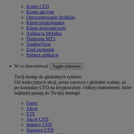
Konto CFD
Konto akcyjne
Oprocentowanie środków
Klient profesjonalny
Klient doświadczony
Aplikacja Mobilna
Platforma MT5
TradingView
Zasil rachunek
Pobierz aplikację
W co Inwestować
Toggle submenu
Twój dostęp do globalnych rynków.
Od tradycyjnych akcji, przez surowce i globalne waluty, aż
po kontrakty CFD na kryptowaluty. Odkryj instrumenty, które
najlepiej pasują do Twojej strategii.
Forex
Akcje
ETF
Akcje CFD
Indeksy CFD
Surowce CFD