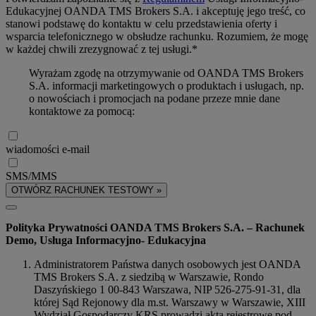
Edukacyjnej OANDA TMS Brokers S.A. i akceptuję jego treść, co
stanowi podstawę do kontaktu w celu przedstawienia oferty i
wsparcia telefonicznego w obsłudze rachunku. Rozumiem, że mogę
w każdej chwili zrezygnować z tej usługi.*
Wyrażam zgodę na otrzymywanie od OANDA TMS Brokers
S.A. informacji marketingowych o produktach i usługach, np.
o nowościach i promocjach na podane przeze mnie dane
kontaktowe za pomocą:
wiadomości e-mail
SMS/MMS
OTWÓRZ RACHUNEK TESTOWY »
Polityka Prywatności OANDA TMS Brokers S.A. – Rachunek
Demo, Usługa Informacyjno- Edukacyjna
Administratorem Państwa danych osobowych jest OANDA
TMS Brokers S.A. z siedzibą w Warszawie, Rondo
Daszyńskiego 1 00-843 Warszawa, NIP 526-275-91-31, dla
której Sąd Rejonowy dla m.st. Warszawy w Warszawie, XIII
Wydział Gospodarczy KRS prowadzi akta rejestrowe pod