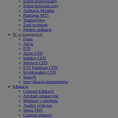
Klient profesjonalny
Klient doświadczony
Aplikacja Mobilna
Platforma MT5
TradingView
Zasil rachunek
Pobierz aplikację
W co Inwestować
Forex
Akcje
ETF
Akcje CFD
Indeksy CFD
Surowce CFD
ETF Fundusze CFD
Kryptowaluty CFD
SpaceX
Specyfikacja instrumentów
Edukacja
Centrum Edukacji
Artykuły edukacyjne
Webinary i szkolenia
Analizy rynkowe
Strefa TMS
Centrum pomocy