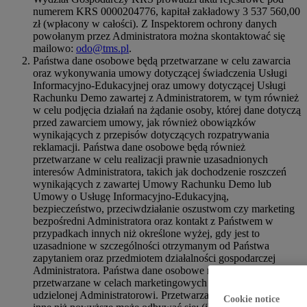
numerem KRS 0000204776, kapitał zakładowy 3 537 560,00
zł (wpłacony w całości). Z Inspektorem ochrony danych
powołanym przez Administratora można skontaktować się
mailowo:
odo@tms.pl
.
Państwa dane osobowe będą przetwarzane w celu zawarcia
oraz wykonywania umowy dotyczącej świadczenia Usługi
Informacyjno-Edukacyjnej oraz umowy dotyczącej Usługi
Rachunku Demo zawartej z Administratorem, w tym również
w celu podjęcia działań na żądanie osoby, której dane dotyczą
przed zawarciem umowy, jak również obowiązków
wynikających z przepisów dotyczących rozpatrywania
reklamacji. Państwa dane osobowe będą również
przetwarzane w celu realizacji prawnie uzasadnionych
interesów Administratora, takich jak dochodzenie roszczeń
wynikających z zawartej Umowy Rachunku Demo lub
Umowy o Usługę Informacyjno-Edukacyjną,
bezpieczeństwo, przeciwdziałanie oszustwom czy marketing
bezpośredni Administratora oraz kontakt z Państwem w
przypadkach innych niż określone wyżej, gdy jest to
uzasadnione w szczególności otrzymanym od Państwa
zapytaniem oraz przedmiotem działalności gospodarczej
Administratora. Państwa dane osobowe mogą również być
przetwarzane w celach marketingowych na podstawie zgody
udzielonej Administratorowi. Przetwarzanie danych w celach
Cookie notice