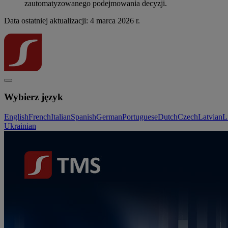
zautomatyzowanego podejmowania decyzji.
Data ostatniej aktualizacji: 4 marca 2026 r.
Wybierz język
English
French
Italian
Spanish
German
Portuguese
Dutch
Czech
Latvian
L
Ukrainian