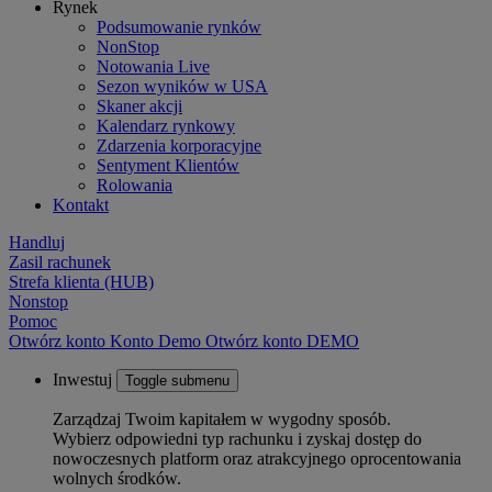
Rynek
Podsumowanie rynków
NonStop
Notowania Live
Sezon wyników w USA
Skaner akcji
Kalendarz rynkowy
Zdarzenia korporacyjne
Sentyment Klientów
Rolowania
Kontakt
Handluj
Zasil rachunek
Strefa klienta (HUB)
Nonstop
Pomoc
Otwórz konto
Konto
Demo
Otwórz konto DEMO
Inwestuj
Toggle submenu
Zarządzaj Twoim kapitałem w wygodny sposób.
Wybierz odpowiedni typ rachunku i zyskaj dostęp do
nowoczesnych platform oraz atrakcyjnego oprocentowania
wolnych środków.