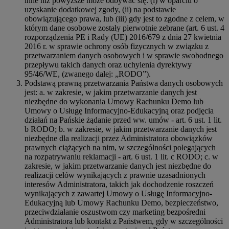
inne niż powyższe może odbywać się: (i) w oparciu o
uzyskanie dodatkowej zgody, (ii) na podstawie
obowiązującego prawa, lub (iii) gdy jest to zgodne z celem, w
którym dane osobowe zostały pierwotnie zebrane (art. 6 ust. 4
rozporządzenia PE i Rady (UE) 2016/679 z dnia 27 kwietnia
2016 r. w sprawie ochrony osób fizycznych w związku z
przetwarzaniem danych osobowych i w sprawie swobodnego
przepływu takich danych oraz uchylenia dyrektywy
95/46/WE, (zwanego dalej: „RODO”).
Podstawą prawną przetwarzania Państwa danych osobowych
jest: a. w zakresie, w jakim przetwarzanie danych jest
niezbędne do wykonania Umowy Rachunku Demo lub
Umowy o Usługę Informacyjno-Edukacyjną oraz podjęcia
działań na Pańskie żądanie przed ww. umów - art. 6 ust. 1 lit.
b RODO; b. w zakresie, w jakim przetwarzanie danych jest
niezbędne dla realizacji przez Administratora obowiązków
prawnych ciążących na nim, w szczególności polegających
na rozpatrywaniu reklamacji - art. 6 ust. 1 lit. c RODO; c. w
zakresie, w jakim przetwarzanie danych jest niezbędne do
realizacji celów wynikających z prawnie uzasadnionych
interesów Administratora, takich jak dochodzenie roszczeń
wynikających z zawartej Umowy o Usługę Informacyjno-
Edukacyjną lub Umowy Rachunku Demo, bezpieczeństwo,
przeciwdziałanie oszustwom czy marketing bezpośredni
Administratora lub kontakt z Państwem, gdy w szczególności