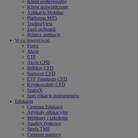
Klient profesjonalny
Klient doświadczony
Aplikacja Mobilna
Platforma MT5
TradingView
Zasil rachunek
Pobierz aplikację
W co Inwestować
Forex
Akcje
ETF
Akcje CFD
Indeksy CFD
Surowce CFD
ETF Fundusze CFD
Kryptowaluty CFD
SpaceX
Specyfikacja instrumentów
Edukacja
Centrum Edukacji
Artykuły edukacyjne
Webinary i szkolenia
Analizy rynkowe
Strefa TMS
Centrum pomocy