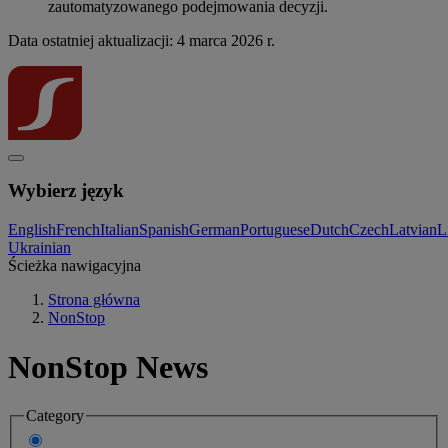
zautomatyzowanego podejmowania decyzji.
Data ostatniej aktualizacji: 4 marca 2026 r.
Wybierz język
English
French
Italian
Spanish
German
Portuguese
Dutch
Czech
Latvian
L
Ukrainian
Ścieżka nawigacyjna
Strona główna
NonStop
NonStop News
Category