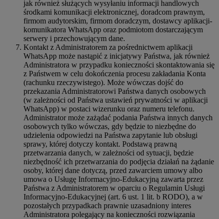
jak również służących wysyłaniu informacji handlowych
środkami komunikacji elektronicznej, doradcom prawnym,
firmom audytorskim, firmom doradczym, dostawcy aplikacji-
komunikatora WhatsApp oraz podmiotom dostarczającym
serwery i przechowującym dane.
Kontakt z Administratorem za pośrednictwem aplikacji
WhatsApp może nastąpić z inicjatywy Państwa, jak również
Administratora w przypadku konieczności skontaktowania się
z Państwem w celu dokończenia procesu zakładania Konta
(rachunku rzeczywistego). Może wówczas dojść do
przekazania Administratorowi Państwa danych osobowych
(w zależności od Państwa ustawień prywatności w aplikacji
WhatsApp) w postaci wizerunku oraz numeru telefonu.
Administrator może zażądać podania Państwa innych danych
osobowych tylko wówczas, gdy będzie to niezbędne do
udzielenia odpowiedzi na Państwa zapytanie lub obsługi
sprawy, której dotyczy kontakt. Podstawą prawną
przetwarzania danych, w zależności od sytuacji, będzie
niezbędność ich przetwarzania do podjęcia działań na żądanie
osoby, której dane dotyczą, przed zawarciem umowy albo
umowa o Usługę Informacyjno-Edukacyjną zawarta przez
Państwa z Administratorem w oparciu o Regulamin Usługi
Informacyjno-Edukacyjnej (art. 6 ust. 1 lit. b RODO), a w
pozostałych przypadkach prawnie uzasadniony interes
Administratora polegający na konieczności rozwiązania