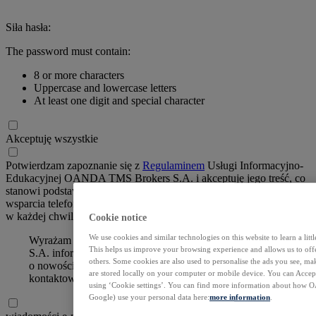
Siła hasła:
The password must contain:
8 or more characters
Uppercase and lowercase letters
At least one digit and special character
Akceptuję wszystkie
Potwierdzam zapoznanie się z
Regulaminem
Usługi Informacyjno-
Edukacyjnej OANDA TMS Brokers S.A. i akceptuję jego treść, co
stanowi podstawę do kontaktu w celu przedstawienia oferty i
wsparcia telefonicznego w obsłudze rachunku. Rozumiem, że mogę
w każdej chwili zrezygnować z tej usługi.*
Cookie notice
We use cookies and similar technologies on this website to learn a litt
Wyrażam zgodę na otrzymywanie od OANDA TMS Brokers
This helps us improve your browsing experience and allows us to offe
S.A. informacji marketingowych o produktach i usługach, np.
others. Some cookies are also used to personalise the ads you see, ma
o nowościach i promocjach na podane przeze mnie dane
are stored locally on your computer or mobile device. You can Accept
kontaktowe za pomocą:
using ‘Cookie settings’. You can find more information about how OA
Google) use your personal data here:
more information
.