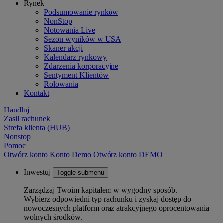
Rynek
Podsumowanie rynków
NonStop
Notowania Live
Sezon wyników w USA
Skaner akcji
Kalendarz rynkowy
Zdarzenia korporacyjne
Sentyment Klientów
Rolowania
Kontakt
Handluj
Zasil rachunek
Strefa klienta (HUB)
Nonstop
Pomoc
Otwórz konto
Konto
Demo
Otwórz konto DEMO
Inwestuj
Toggle submenu
Zarządzaj Twoim kapitałem w wygodny sposób.
Wybierz odpowiedni typ rachunku i zyskaj dostęp do
nowoczesnych platform oraz atrakcyjnego oprocentowania
wolnych środków.