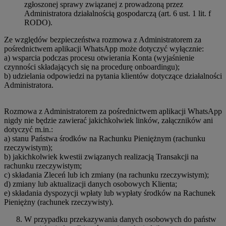
zgłoszonej sprawy związanej z prowadzoną przez
Administratora działalnością gospodarczą (art. 6 ust. 1 lit. f
RODO).
Ze względów bezpieczeństwa rozmowa z Administratorem za
pośrednictwem aplikacji WhatsApp może dotyczyć wyłącznie:
a) wsparcia podczas procesu otwierania Konta (wyjaśnienie
czynności składających się na procedurę onboardingu);
b) udzielania odpowiedzi na pytania klientów dotyczące działalności
Administratora.
Rozmowa z Administratorem za pośrednictwem aplikacji WhatsApp
nigdy nie będzie zawierać jakichkolwiek linków, załączników ani
dotyczyć m.in.:
a) stanu Państwa środków na Rachunku Pieniężnym (rachunku
rzeczywistym);
b) jakichkolwiek kwestii związanych realizacją Transakcji na
rachunku rzeczywistym;
c) składania Zleceń lub ich zmiany (na rachunku rzeczywistym);
d) zmiany lub aktualizacji danych osobowych Klienta;
e) składania dyspozycji wpłaty lub wypłaty środków na Rachunek
Pieniężny (rachunek rzeczywisty).
W przypadku przekazywania danych osobowych do państw