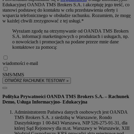
Edukacyjnej OANDA TMS Brokers S.A. i akceptuję jego treść, co
stanowi podstawę do kontaktu w celu przedstawienia oferty i
wsparcia telefonicznego w obsłudze rachunku. Rozumiem, że mogę
w każdej chwili zrezygnować z tej usługi.*
Wyrażam zgodę na otrzymywanie od OANDA TMS Brokers
S.A. informacji marketingowych o produktach i usługach, np.
o nowościach i promocjach na podane przeze mnie dane
kontaktowe za pomocą:
wiadomości e-mail
SMS/MMS
OTWÓRZ RACHUNEK TESTOWY »
Polityka Prywatności OANDA TMS Brokers S.A. – Rachunek
Demo, Usługa Informacyjno- Edukacyjna
Administratorem Państwa danych osobowych jest OANDA
TMS Brokers S.A. z siedzibą w Warszawie, Rondo
Daszyńskiego 1 00-843 Warszawa, NIP 526-275-91-31, dla
której Sąd Rejonowy dla m.st. Warszawy w Warszawie, XIII
Wydział Gospodarczy KRS prowadzi akta rejestrowe pod