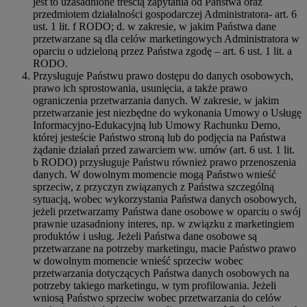
jest to uzasadnione treścią zapytania od Państwa oraz
przedmiotem działalności gospodarczej Administratora- art. 6
ust. 1 lit. f RODO; d. w zakresie, w jakim Państwa dane
przetwarzane są dla celów marketingowych Administratora w
oparciu o udzieloną przez Państwa zgodę – art. 6 ust. 1 lit. a
RODO.
Przysługuje Państwu prawo dostępu do danych osobowych,
prawo ich sprostowania, usunięcia, a także prawo
ograniczenia przetwarzania danych. W zakresie, w jakim
przetwarzanie jest niezbędne do wykonania Umowy o Usługę
Informacyjno-Edukacyjną lub Umowy Rachunku Demo,
której jesteście Państwo stroną lub do podjęcia na Państwa
żądanie działań przed zawarciem ww. umów (art. 6 ust. 1 lit.
b RODO) przysługuje Państwu również prawo przenoszenia
danych. W dowolnym momencie mogą Państwo wnieść
sprzeciw, z przyczyn związanych z Państwa szczególną
sytuacją, wobec wykorzystania Państwa danych osobowych,
jeżeli przetwarzamy Państwa dane osobowe w oparciu o swój
prawnie uzasadniony interes, np. w związku z marketingiem
produktów i usług. Jeżeli Państwa dane osobowe są
przetwarzane na potrzeby marketingu, macie Państwo prawo
w dowolnym momencie wnieść sprzeciw wobec
przetwarzania dotyczących Państwa danych osobowych na
potrzeby takiego marketingu, w tym profilowania. Jeżeli
wniosą Państwo sprzeciw wobec przetwarzania do celów