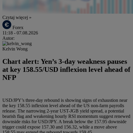
Czytaj więcej »
Forex
11:18
- 07.08.2026
Autor:
Kelvin Wong
Chart alert: Yen’s 3-day weakness pauses
at key 158.55/USD inflexion level ahead of
NFP
USD/JPY’s three-day rebound is showing signs of exhaustion near
the key 158.55 inflexion level ahead of the US non-farm payrolls
release. The narrowing 2-year UST-JGB yield spread, a potential
bearish flag and weakening hourly RSI momentum suggest renewed
downside risks for USD/JPY. A break below the 157.95 downside
trigger could expose 157.30 and 156.32, while a move above
158.55 may extend the rebound towards 159.45.