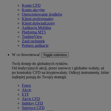
Konto CFD
Konto akcyjne
Oprocentowanie środków
Klient profesjonalny
Klient doświadczony
Aplikacja Mobilna
Platforma MT5
TradingView
Zasil rachunek
Pobierz aplikację
W co Inwestować
Toggle submenu
Twój dostęp do globalnych rynków.
Od tradycyjnych akcji, przez surowce i globalne waluty, aż
po kontrakty CFD na kryptowaluty. Odkryj instrumenty, które
najlepiej pasują do Twojej strategii.
Forex
Akcje
ETF
Akcje CFD
Indeksy CFD
Surowce CFD