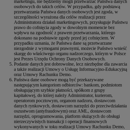
marketingu, nie będziemy mogli przetwarzać Państwa danych
osobowych do takich celów. W przypadku, gdy podstawą
przetwarzania Państwa danych osobowych jest zgoda, w
szczególności wyrażona dla celów realizacji przez
Administratora działań marketingowych, przysługuje Państwu
prawo do cofnięcia zgody w dowolnym momencie bez
wpływu na zgodność z prawem przetwarzania, którego
dokonano na podstawie zgody przed jej cofnięciem. W
przypadku uznania, że Państwa dane są przetwarzane
niezgodnie z wymogami prawnymi, możecie Państwo wnieść
skargę do właściwego organu nadzorczego, którym w Polsce
jest Prezes Urzędu Ochrony Danych Osobowych.
Podanie danych jest dobrowolne, lecz niezbędne dla zawarcia
a także realizacji Umowy o Usługę Informacyjno-Edukacyjną
oraz Umowy Rachunku Demo.
Państwa dane osobowe mogą być przekazywane
następującym kategoriom odbiorców: bankom, podmiotom
obsługującym szybkie płatności, spółkom z grupy
kapitałowej, do której należy Administrator, kurierom,
operatorom pocztowym, organom nadzoru, dostawcom
danych rynkowych, dostawcom narzędzi do przeciwdziałania
oszustwom (antyfraudowym) oraz AML, dostawcom
narzędzi, oprogramowania, platform służących do obsługi
nierzeczywistych transakcji i operacji finansowych
wykonywanych w toku realizacji Umowy Rachunku Demo,