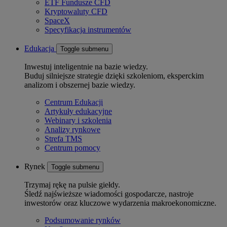
ETF Fundusze CFD
Kryptowaluty CFD
SpaceX
Specyfikacja instrumentów
Edukacja
Toggle submenu
Inwestuj inteligentnie na bazie wiedzy.
Buduj silniejsze strategie dzięki szkoleniom, eksperckim
analizom i obszernej bazie wiedzy.
Centrum Edukacji
Artykuły edukacyjne
Webinary i szkolenia
Analizy rynkowe
Strefa TMS
Centrum pomocy
Rynek
Toggle submenu
Trzymaj rękę na pulsie giełdy.
Śledź najświeższe wiadomości gospodarcze, nastroje
inwestorów oraz kluczowe wydarzenia makroekonomiczne.
Podsumowanie rynków