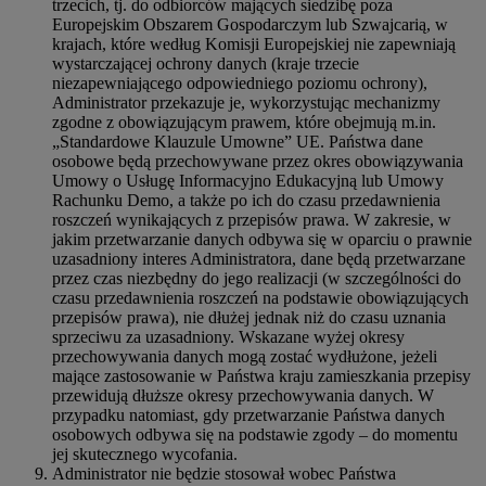
trzecich, tj. do odbiorców mających siedzibę poza
Europejskim Obszarem Gospodarczym lub Szwajcarią, w
krajach, które według Komisji Europejskiej nie zapewniają
wystarczającej ochrony danych (kraje trzecie
niezapewniającego odpowiedniego poziomu ochrony),
Administrator przekazuje je, wykorzystując mechanizmy
zgodne z obowiązującym prawem, które obejmują m.in.
„Standardowe Klauzule Umowne” UE. Państwa dane
osobowe będą przechowywane przez okres obowiązywania
Umowy o Usługę Informacyjno Edukacyjną lub Umowy
Rachunku Demo, a także po ich do czasu przedawnienia
roszczeń wynikających z przepisów prawa. W zakresie, w
jakim przetwarzanie danych odbywa się w oparciu o prawnie
uzasadniony interes Administratora, dane będą przetwarzane
przez czas niezbędny do jego realizacji (w szczególności do
czasu przedawnienia roszczeń na podstawie obowiązujących
przepisów prawa), nie dłużej jednak niż do czasu uznania
sprzeciwu za uzasadniony. Wskazane wyżej okresy
przechowywania danych mogą zostać wydłużone, jeżeli
mające zastosowanie w Państwa kraju zamieszkania przepisy
przewidują dłuższe okresy przechowywania danych. W
przypadku natomiast, gdy przetwarzanie Państwa danych
osobowych odbywa się na podstawie zgody – do momentu
jej skutecznego wycofania.
Administrator nie będzie stosował wobec Państwa