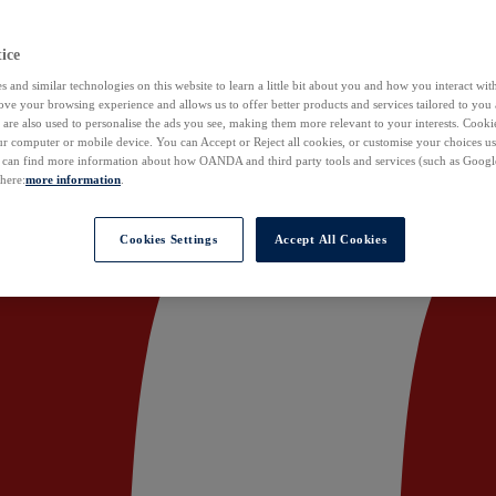
ice
 and similar technologies on this website to learn a little bit about you and how you interact with
ove your browsing experience and allows us to offer better products and services tailored to you 
are also used to personalise the ads you see, making them more relevant to your interests. Cookie
ur computer or mobile device. You can Accept or Reject all cookies, or customise your choices u
u can find more information about how OANDA and third party tools and services (such as Googl
 here:
more information
.
Cookies Settings
Accept All Cookies