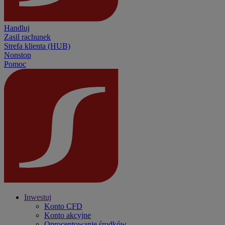
Handluj
Zasil rachunek
Strefa klienta (HUB)
Nonstop
Pomoc
Inwestuj
Konto CFD
Konto akcyjne
Oprocentowanie środków