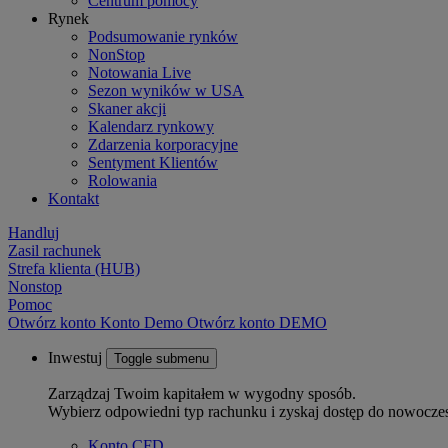
Centrum pomocy
Rynek
Podsumowanie rynków
NonStop
Notowania Live
Sezon wyników w USA
Skaner akcji
Kalendarz rynkowy
Zdarzenia korporacyjne
Sentyment Klientów
Rolowania
Kontakt
Handluj
Zasil rachunek
Strefa klienta (HUB)
Nonstop
Pomoc
Otwórz konto
Konto
Demo
Otwórz konto DEMO
Inwestuj
Toggle submenu
Zarządzaj Twoim kapitałem w wygodny sposób.
Wybierz odpowiedni typ rachunku i zyskaj dostęp do nowocze
Konto CFD