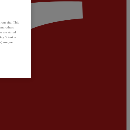
 our site. This
and others.
s are stored
sing ‘Cookie
e) use your