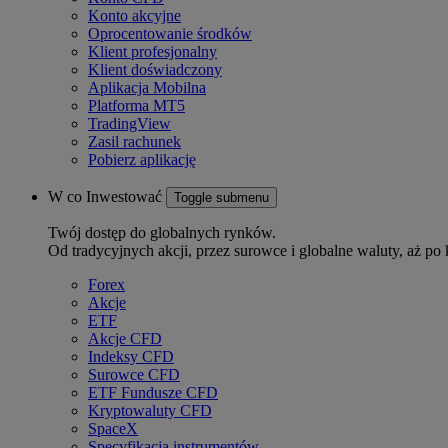
Konto akcyjne
Oprocentowanie środków
Klient profesjonalny
Klient doświadczony
Aplikacja Mobilna
Platforma MT5
TradingView
Zasil rachunek
Pobierz aplikację
W co Inwestować
Toggle submenu
Twój dostęp do globalnych rynków.
Od tradycyjnych akcji, przez surowce i globalne waluty, aż po 
Forex
Akcje
ETF
Akcje CFD
Indeksy CFD
Surowce CFD
ETF Fundusze CFD
Kryptowaluty CFD
SpaceX
Specyfikacja instrumentów