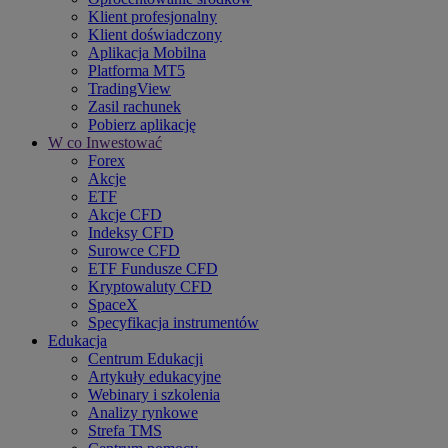
Klient profesjonalny
Klient doświadczony
Aplikacja Mobilna
Platforma MT5
TradingView
Zasil rachunek
Pobierz aplikację
W co Inwestować
Forex
Akcje
ETF
Akcje CFD
Indeksy CFD
Surowce CFD
ETF Fundusze CFD
Kryptowaluty CFD
SpaceX
Specyfikacja instrumentów
Edukacja
Centrum Edukacji
Artykuły edukacyjne
Webinary i szkolenia
Analizy rynkowe
Strefa TMS