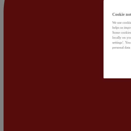
Cookie not
We use cookies
helps us impr
Some cookies 
locally on yo
settings’. Yo
personal data