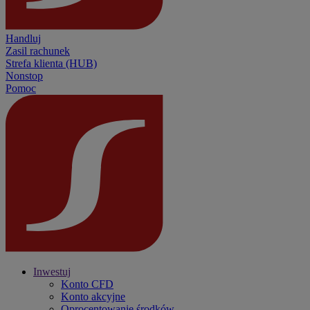
Handluj
Zasil rachunek
Strefa klienta (HUB)
Nonstop
Pomoc
Inwestuj
Konto CFD
Konto akcyjne
Oprocentowanie środków