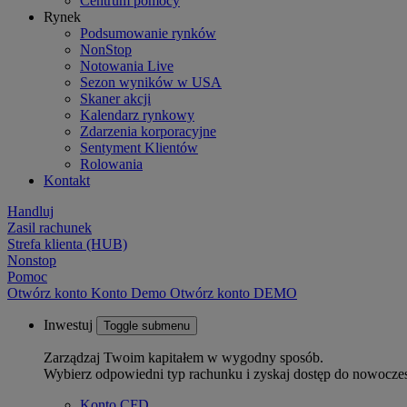
Centrum pomocy
Rynek
Podsumowanie rynków
NonStop
Notowania Live
Sezon wyników w USA
Skaner akcji
Kalendarz rynkowy
Zdarzenia korporacyjne
Sentyment Klientów
Rolowania
Kontakt
Handluj
Zasil rachunek
Strefa klienta (HUB)
Nonstop
Pomoc
Otwórz konto
Konto
Demo
Otwórz konto DEMO
Inwestuj
Toggle submenu
Zarządzaj Twoim kapitałem w wygodny sposób.
Wybierz odpowiedni typ rachunku i zyskaj dostęp do nowocze
Konto CFD