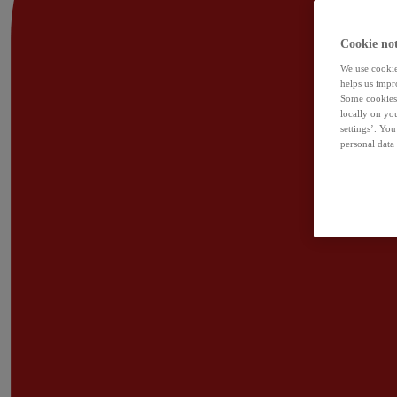
Cookie not
We use cookies
helps us impr
Some cookies 
locally on yo
settings’. Yo
personal data