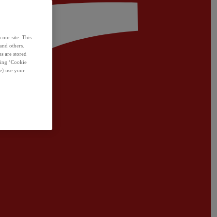
 our site. This
and others.
s are stored
sing ‘Cookie
e) use your