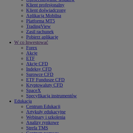
Klient profesjonalny
Klient doświadczony
Aplikacja Mobilna
Platforma MT5
TradingView
Zasil rachunek
Pobierz aplikację
W co Inwestować
Forex
Akcje
ETF
Akcje CFD
Indeksy CFD
Surowce CFD
ETF Fundusze CFD
Kryptowaluty CFD
SpaceX
Specyfikacja instrumentów
Edukacja
Centrum Edukacji
Artykuły edukacyjne
Webinary i szkolenia
Analizy rynkowe
Strefa TMS