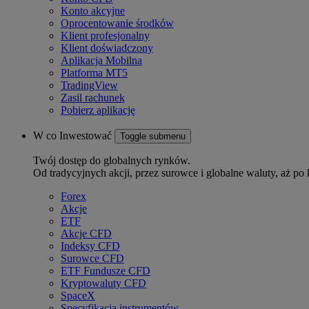
Konto akcyjne
Oprocentowanie środków
Klient profesjonalny
Klient doświadczony
Aplikacja Mobilna
Platforma MT5
TradingView
Zasil rachunek
Pobierz aplikację
W co Inwestować
Toggle submenu
Twój dostęp do globalnych rynków.
Od tradycyjnych akcji, przez surowce i globalne waluty, aż po 
Forex
Akcje
ETF
Akcje CFD
Indeksy CFD
Surowce CFD
ETF Fundusze CFD
Kryptowaluty CFD
SpaceX
Specyfikacja instrumentów