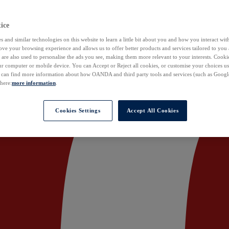
ice
 and similar technologies on this website to learn a little bit about you and how you interact with
ove your browsing experience and allows us to offer better products and services tailored to you 
are also used to personalise the ads you see, making them more relevant to your interests. Cookie
ur computer or mobile device. You can Accept or Reject all cookies, or customise your choices u
u can find more information about how OANDA and third party tools and services (such as Googl
 here:
more information
.
Cookies Settings
Accept All Cookies