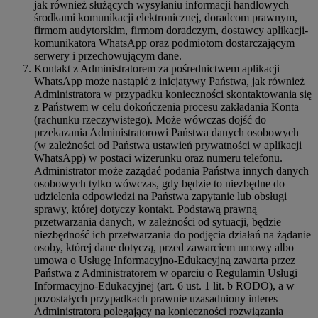
jak również służących wysyłaniu informacji handlowych
środkami komunikacji elektronicznej, doradcom prawnym,
firmom audytorskim, firmom doradczym, dostawcy aplikacji-
komunikatora WhatsApp oraz podmiotom dostarczającym
serwery i przechowującym dane.
Kontakt z Administratorem za pośrednictwem aplikacji
WhatsApp może nastąpić z inicjatywy Państwa, jak również
Administratora w przypadku konieczności skontaktowania się
z Państwem w celu dokończenia procesu zakładania Konta
(rachunku rzeczywistego). Może wówczas dojść do
przekazania Administratorowi Państwa danych osobowych
(w zależności od Państwa ustawień prywatności w aplikacji
WhatsApp) w postaci wizerunku oraz numeru telefonu.
Administrator może zażądać podania Państwa innych danych
osobowych tylko wówczas, gdy będzie to niezbędne do
udzielenia odpowiedzi na Państwa zapytanie lub obsługi
sprawy, której dotyczy kontakt. Podstawą prawną
przetwarzania danych, w zależności od sytuacji, będzie
niezbędność ich przetwarzania do podjęcia działań na żądanie
osoby, której dane dotyczą, przed zawarciem umowy albo
umowa o Usługę Informacyjno-Edukacyjną zawarta przez
Państwa z Administratorem w oparciu o Regulamin Usługi
Informacyjno-Edukacyjnej (art. 6 ust. 1 lit. b RODO), a w
pozostałych przypadkach prawnie uzasadniony interes
Administratora polegający na konieczności rozwiązania