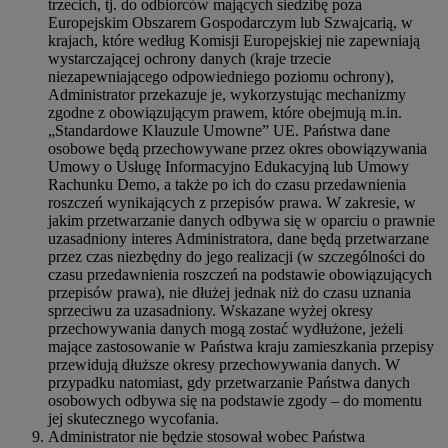
trzecich, tj. do odbiorców mających siedzibę poza
Europejskim Obszarem Gospodarczym lub Szwajcarią, w
krajach, które według Komisji Europejskiej nie zapewniają
wystarczającej ochrony danych (kraje trzecie
niezapewniającego odpowiedniego poziomu ochrony),
Administrator przekazuje je, wykorzystując mechanizmy
zgodne z obowiązującym prawem, które obejmują m.in.
„Standardowe Klauzule Umowne” UE. Państwa dane
osobowe będą przechowywane przez okres obowiązywania
Umowy o Usługę Informacyjno Edukacyjną lub Umowy
Rachunku Demo, a także po ich do czasu przedawnienia
roszczeń wynikających z przepisów prawa. W zakresie, w
jakim przetwarzanie danych odbywa się w oparciu o prawnie
uzasadniony interes Administratora, dane będą przetwarzane
przez czas niezbędny do jego realizacji (w szczególności do
czasu przedawnienia roszczeń na podstawie obowiązujących
przepisów prawa), nie dłużej jednak niż do czasu uznania
sprzeciwu za uzasadniony. Wskazane wyżej okresy
przechowywania danych mogą zostać wydłużone, jeżeli
mające zastosowanie w Państwa kraju zamieszkania przepisy
przewidują dłuższe okresy przechowywania danych. W
przypadku natomiast, gdy przetwarzanie Państwa danych
osobowych odbywa się na podstawie zgody – do momentu
jej skutecznego wycofania.
Administrator nie będzie stosował wobec Państwa