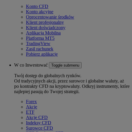
Konto CFD
Konto akcyjne
Oprocentowanie środków
Klient profesjonalny
Klient doświadczony
Aplikacja Mobilna
Platforma MT5
TradingView
Zasil rachunek
Pobierz aplikację
W co Inwestować
Toggle submenu
Twój dostęp do globalnych rynków.
Od tradycyjnych akcji, przez surowce i globalne waluty, aż
po kontrakty CFD na kryptowaluty. Odkryj instrumenty, które
najlepiej pasują do Twojej strategii.
Forex
Akcje
ETF
Akcje CFD
Indeksy CFD
Surowce CFD