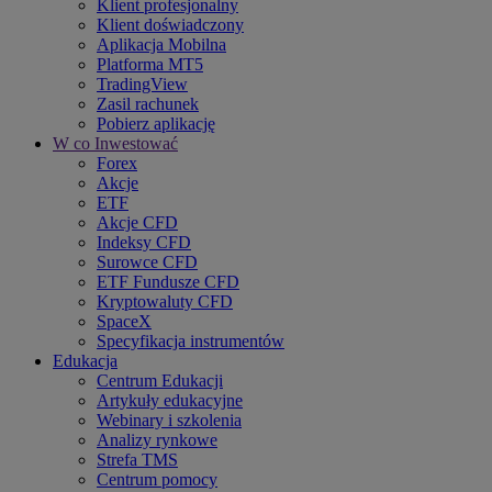
Klient profesjonalny
Klient doświadczony
Aplikacja Mobilna
Platforma MT5
TradingView
Zasil rachunek
Pobierz aplikację
W co Inwestować
Forex
Akcje
ETF
Akcje CFD
Indeksy CFD
Surowce CFD
ETF Fundusze CFD
Kryptowaluty CFD
SpaceX
Specyfikacja instrumentów
Edukacja
Centrum Edukacji
Artykuły edukacyjne
Webinary i szkolenia
Analizy rynkowe
Strefa TMS
Centrum pomocy