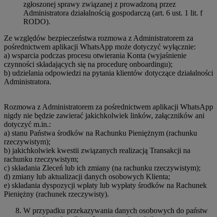
zgłoszonej sprawy związanej z prowadzoną przez
Administratora działalnością gospodarczą (art. 6 ust. 1 lit. f
RODO).
Ze względów bezpieczeństwa rozmowa z Administratorem za
pośrednictwem aplikacji WhatsApp może dotyczyć wyłącznie:
a) wsparcia podczas procesu otwierania Konta (wyjaśnienie
czynności składających się na procedurę onboardingu);
b) udzielania odpowiedzi na pytania klientów dotyczące działalności
Administratora.
Rozmowa z Administratorem za pośrednictwem aplikacji WhatsApp
nigdy nie będzie zawierać jakichkolwiek linków, załączników ani
dotyczyć m.in.:
a) stanu Państwa środków na Rachunku Pieniężnym (rachunku
rzeczywistym);
b) jakichkolwiek kwestii związanych realizacją Transakcji na
rachunku rzeczywistym;
c) składania Zleceń lub ich zmiany (na rachunku rzeczywistym);
d) zmiany lub aktualizacji danych osobowych Klienta;
e) składania dyspozycji wpłaty lub wypłaty środków na Rachunek
Pieniężny (rachunek rzeczywisty).
W przypadku przekazywania danych osobowych do państw