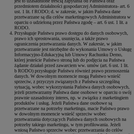
jest to uzasadnione treścią zapytania od Państwa oraz
przedmiotem działalności gospodarczej Administratora- art. 6
ust. 1 lit. f RODO; d. w zakresie, w jakim Państwa dane
przetwarzane są dla celów marketingowych Administratora w
oparciu o udzieloną przez Państwa zgodę – art. 6 ust. 1 lit. a
RODO.
Przysługuje Państwu prawo dostępu do danych osobowych,
prawo ich sprostowania, usunięcia, a także prawo
ograniczenia przetwarzania danych. W zakresie, w jakim
przetwarzanie jest niezbędne do wykonania Umowy o Usługę
Informacyjno-Edukacyjną lub Umowy Rachunku Demo,
której jesteście Państwo stroną lub do podjęcia na Państwa
żądanie działań przed zawarciem ww. umów (art. 6 ust. 1 lit.
b RODO) przysługuje Państwu również prawo przenoszenia
danych. W dowolnym momencie mogą Państwo wnieść
sprzeciw, z przyczyn związanych z Państwa szczególną
sytuacją, wobec wykorzystania Państwa danych osobowych,
jeżeli przetwarzamy Państwa dane osobowe w oparciu o swój
prawnie uzasadniony interes, np. w związku z marketingiem
produktów i usług. Jeżeli Państwa dane osobowe są
przetwarzane na potrzeby marketingu, macie Państwo prawo
w dowolnym momencie wnieść sprzeciw wobec
przetwarzania dotyczących Państwa danych osobowych na
potrzeby takiego marketingu, w tym profilowania. Jeżeli
wniosą Państwo sprzeciw wobec przetwarzania do celów