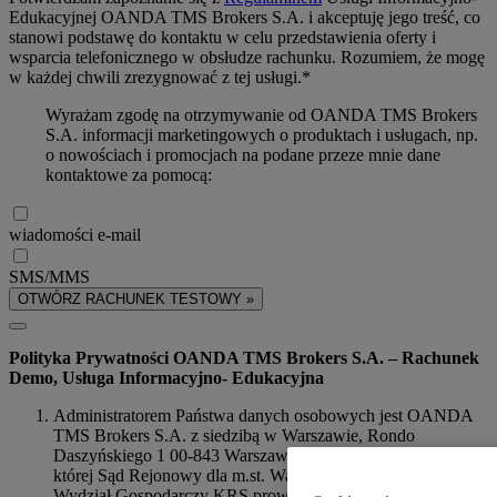
Edukacyjnej OANDA TMS Brokers S.A. i akceptuję jego treść, co
stanowi podstawę do kontaktu w celu przedstawienia oferty i
wsparcia telefonicznego w obsłudze rachunku. Rozumiem, że mogę
w każdej chwili zrezygnować z tej usługi.*
Wyrażam zgodę na otrzymywanie od OANDA TMS Brokers
S.A. informacji marketingowych o produktach i usługach, np.
o nowościach i promocjach na podane przeze mnie dane
kontaktowe za pomocą:
wiadomości e-mail
SMS/MMS
OTWÓRZ RACHUNEK TESTOWY »
Polityka Prywatności OANDA TMS Brokers S.A. – Rachunek
Demo, Usługa Informacyjno- Edukacyjna
Administratorem Państwa danych osobowych jest OANDA
TMS Brokers S.A. z siedzibą w Warszawie, Rondo
Daszyńskiego 1 00-843 Warszawa, NIP 526-275-91-31, dla
której Sąd Rejonowy dla m.st. Warszawy w Warszawie, XIII
Wydział Gospodarczy KRS prowadzi akta rejestrowe pod