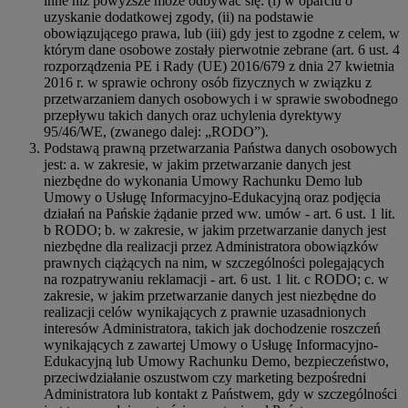
inne niż powyższe może odbywać się: (i) w oparciu o
uzyskanie dodatkowej zgody, (ii) na podstawie
obowiązującego prawa, lub (iii) gdy jest to zgodne z celem, w
którym dane osobowe zostały pierwotnie zebrane (art. 6 ust. 4
rozporządzenia PE i Rady (UE) 2016/679 z dnia 27 kwietnia
2016 r. w sprawie ochrony osób fizycznych w związku z
przetwarzaniem danych osobowych i w sprawie swobodnego
przepływu takich danych oraz uchylenia dyrektywy
95/46/WE, (zwanego dalej: „RODO”).
Podstawą prawną przetwarzania Państwa danych osobowych
jest: a. w zakresie, w jakim przetwarzanie danych jest
niezbędne do wykonania Umowy Rachunku Demo lub
Umowy o Usługę Informacyjno-Edukacyjną oraz podjęcia
działań na Pańskie żądanie przed ww. umów - art. 6 ust. 1 lit.
b RODO; b. w zakresie, w jakim przetwarzanie danych jest
niezbędne dla realizacji przez Administratora obowiązków
prawnych ciążących na nim, w szczególności polegających
na rozpatrywaniu reklamacji - art. 6 ust. 1 lit. c RODO; c. w
zakresie, w jakim przetwarzanie danych jest niezbędne do
realizacji celów wynikających z prawnie uzasadnionych
interesów Administratora, takich jak dochodzenie roszczeń
wynikających z zawartej Umowy o Usługę Informacyjno-
Edukacyjną lub Umowy Rachunku Demo, bezpieczeństwo,
przeciwdziałanie oszustwom czy marketing bezpośredni
Administratora lub kontakt z Państwem, gdy w szczególności