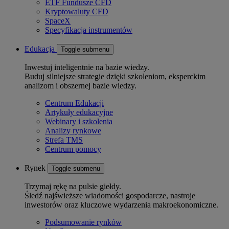
ETF Fundusze CFD
Kryptowaluty CFD
SpaceX
Specyfikacja instrumentów
Edukacja
Toggle submenu
Inwestuj inteligentnie na bazie wiedzy.
Buduj silniejsze strategie dzięki szkoleniom, eksperckim
analizom i obszernej bazie wiedzy.
Centrum Edukacji
Artykuły edukacyjne
Webinary i szkolenia
Analizy rynkowe
Strefa TMS
Centrum pomocy
Rynek
Toggle submenu
Trzymaj rękę na pulsie giełdy.
Śledź najświeższe wiadomości gospodarcze, nastroje
inwestorów oraz kluczowe wydarzenia makroekonomiczne.
Podsumowanie rynków