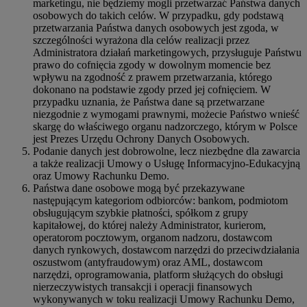
marketingu, nie będziemy mogli przetwarzać Państwa danych
osobowych do takich celów. W przypadku, gdy podstawą
przetwarzania Państwa danych osobowych jest zgoda, w
szczególności wyrażona dla celów realizacji przez
Administratora działań marketingowych, przysługuje Państwu
prawo do cofnięcia zgody w dowolnym momencie bez
wpływu na zgodność z prawem przetwarzania, którego
dokonano na podstawie zgody przed jej cofnięciem. W
przypadku uznania, że Państwa dane są przetwarzane
niezgodnie z wymogami prawnymi, możecie Państwo wnieść
skargę do właściwego organu nadzorczego, którym w Polsce
jest Prezes Urzędu Ochrony Danych Osobowych.
Podanie danych jest dobrowolne, lecz niezbędne dla zawarcia
a także realizacji Umowy o Usługę Informacyjno-Edukacyjną
oraz Umowy Rachunku Demo.
Państwa dane osobowe mogą być przekazywane
następującym kategoriom odbiorców: bankom, podmiotom
obsługującym szybkie płatności, spółkom z grupy
kapitałowej, do której należy Administrator, kurierom,
operatorom pocztowym, organom nadzoru, dostawcom
danych rynkowych, dostawcom narzędzi do przeciwdziałania
oszustwom (antyfraudowym) oraz AML, dostawcom
narzędzi, oprogramowania, platform służących do obsługi
nierzeczywistych transakcji i operacji finansowych
wykonywanych w toku realizacji Umowy Rachunku Demo,