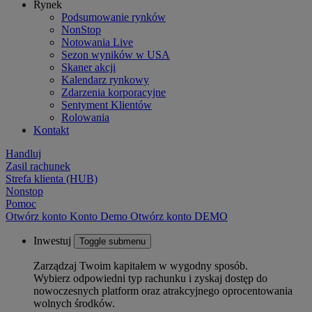
Rynek
Podsumowanie rynków
NonStop
Notowania Live
Sezon wyników w USA
Skaner akcji
Kalendarz rynkowy
Zdarzenia korporacyjne
Sentyment Klientów
Rolowania
Kontakt
Handluj
Zasil rachunek
Strefa klienta (HUB)
Nonstop
Pomoc
Otwórz konto
Konto
Demo
Otwórz konto DEMO
Inwestuj
Toggle submenu
Zarządzaj Twoim kapitałem w wygodny sposób.
Wybierz odpowiedni typ rachunku i zyskaj dostęp do
nowoczesnych platform oraz atrakcyjnego oprocentowania
wolnych środków.