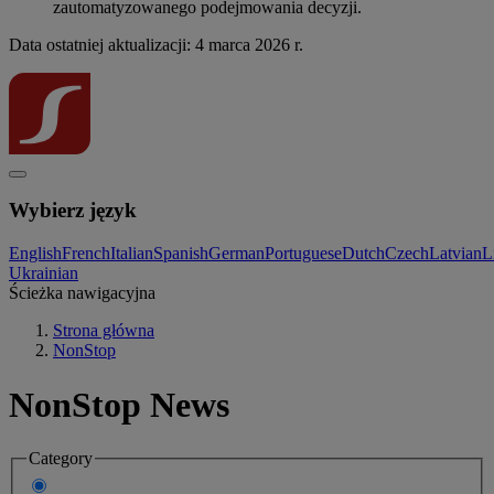
zautomatyzowanego podejmowania decyzji.
Data ostatniej aktualizacji: 4 marca 2026 r.
Wybierz język
English
French
Italian
Spanish
German
Portuguese
Dutch
Czech
Latvian
L
Ukrainian
Ścieżka nawigacyjna
Strona główna
NonStop
NonStop News
Category