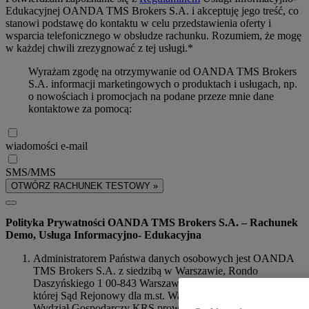
Edukacyjnej OANDA TMS Brokers S.A. i akceptuję jego treść, co
stanowi podstawę do kontaktu w celu przedstawienia oferty i
wsparcia telefonicznego w obsłudze rachunku. Rozumiem, że mogę
w każdej chwili zrezygnować z tej usługi.*
Wyrażam zgodę na otrzymywanie od OANDA TMS Brokers
S.A. informacji marketingowych o produktach i usługach, np.
o nowościach i promocjach na podane przeze mnie dane
kontaktowe za pomocą:
wiadomości e-mail
SMS/MMS
OTWÓRZ RACHUNEK TESTOWY »
Polityka Prywatności OANDA TMS Brokers S.A. – Rachunek
Demo, Usługa Informacyjno- Edukacyjna
Administratorem Państwa danych osobowych jest OANDA
TMS Brokers S.A. z siedzibą w Warszawie, Rondo
Daszyńskiego 1 00-843 Warszawa, NIP 526-275-91-31, dla
której Sąd Rejonowy dla m.st. Warszawy w Warszawie, XIII
Wydział Gospodarczy KRS prowadzi akta rejestrowe pod