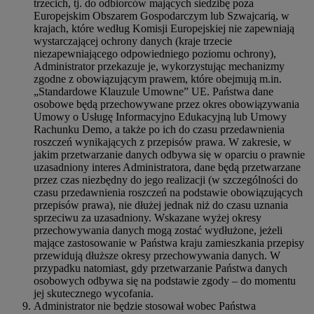
trzecich, tj. do odbiorców mających siedzibę poza
Europejskim Obszarem Gospodarczym lub Szwajcarią, w
krajach, które według Komisji Europejskiej nie zapewniają
wystarczającej ochrony danych (kraje trzecie
niezapewniającego odpowiedniego poziomu ochrony),
Administrator przekazuje je, wykorzystując mechanizmy
zgodne z obowiązującym prawem, które obejmują m.in.
„Standardowe Klauzule Umowne” UE. Państwa dane
osobowe będą przechowywane przez okres obowiązywania
Umowy o Usługę Informacyjno Edukacyjną lub Umowy
Rachunku Demo, a także po ich do czasu przedawnienia
roszczeń wynikających z przepisów prawa. W zakresie, w
jakim przetwarzanie danych odbywa się w oparciu o prawnie
uzasadniony interes Administratora, dane będą przetwarzane
przez czas niezbędny do jego realizacji (w szczególności do
czasu przedawnienia roszczeń na podstawie obowiązujących
przepisów prawa), nie dłużej jednak niż do czasu uznania
sprzeciwu za uzasadniony. Wskazane wyżej okresy
przechowywania danych mogą zostać wydłużone, jeżeli
mające zastosowanie w Państwa kraju zamieszkania przepisy
przewidują dłuższe okresy przechowywania danych. W
przypadku natomiast, gdy przetwarzanie Państwa danych
osobowych odbywa się na podstawie zgody – do momentu
jej skutecznego wycofania.
Administrator nie będzie stosował wobec Państwa