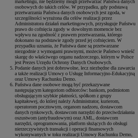
marketingu, nie będziemy mogli przetwarzać Państwa danych
osobowych do takich celów. W przypadku, gdy podstawą
przetwarzania Państwa danych osobowych jest zgoda, w
szczególności wyrażona dla celów realizacji przez
Administratora działań marketingowych, przysługuje Państwu
prawo do cofnięcia zgody w dowolnym momencie bez
wpływu na zgodność z prawem przetwarzania, którego
dokonano na podstawie zgody przed jej cofnięciem. W
przypadku uznania, że Państwa dane są przetwarzane
niezgodnie z wymogami prawnymi, możecie Państwo wnieść
skargę do właściwego organu nadzorczego, którym w Polsce
jest Prezes Urzędu Ochrony Danych Osobowych.
Podanie danych jest dobrowolne, lecz niezbędne dla zawarcia
a także realizacji Umowy o Usługę Informacyjno-Edukacyjną
oraz Umowy Rachunku Demo.
Państwa dane osobowe mogą być przekazywane
następującym kategoriom odbiorców: bankom, podmiotom
obsługującym szybkie płatności, spółkom z grupy
kapitałowej, do której należy Administrator, kurierom,
operatorom pocztowym, organom nadzoru, dostawcom
danych rynkowych, dostawcom narzędzi do przeciwdziałania
oszustwom (antyfraudowym) oraz AML, dostawcom
narzędzi, oprogramowania, platform służących do obsługi
nierzeczywistych transakcji i operacji finansowych
wykonywanych w toku realizacji Umowy Rachunku Demo,