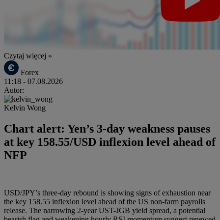
Czytaj więcej »
Forex
11:18
- 07.08.2026
Autor:
Kelvin Wong
Chart alert: Yen’s 3-day weakness pauses
at key 158.55/USD inflexion level ahead of
NFP
USD/JPY’s three-day rebound is showing signs of exhaustion near
the key 158.55 inflexion level ahead of the US non-farm payrolls
release. The narrowing 2-year UST-JGB yield spread, a potential
bearish flag and weakening hourly RSI momentum suggest renewed