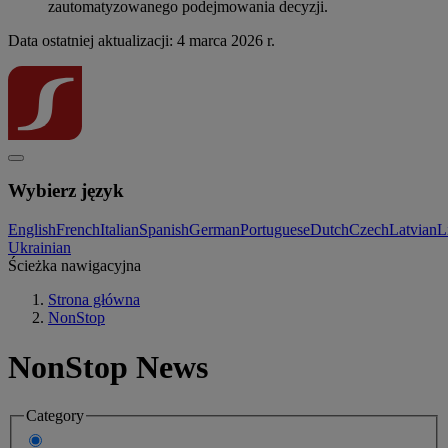
zautomatyzowanego podejmowania decyzji.
Data ostatniej aktualizacji: 4 marca 2026 r.
Wybierz język
English
French
Italian
Spanish
German
Portuguese
Dutch
Czech
Latvian
L
Ukrainian
Ścieżka nawigacyjna
Strona główna
NonStop
NonStop News
Category