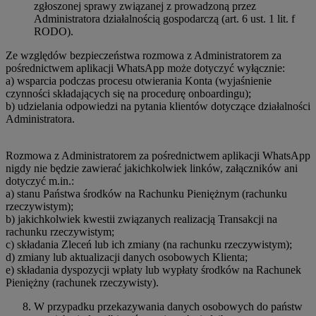
zgłoszonej sprawy związanej z prowadzoną przez
Administratora działalnością gospodarczą (art. 6 ust. 1 lit. f
RODO).
Ze względów bezpieczeństwa rozmowa z Administratorem za
pośrednictwem aplikacji WhatsApp może dotyczyć wyłącznie:
a) wsparcia podczas procesu otwierania Konta (wyjaśnienie
czynności składających się na procedurę onboardingu);
b) udzielania odpowiedzi na pytania klientów dotyczące działalności
Administratora.
Rozmowa z Administratorem za pośrednictwem aplikacji WhatsApp
nigdy nie będzie zawierać jakichkolwiek linków, załączników ani
dotyczyć m.in.:
a) stanu Państwa środków na Rachunku Pieniężnym (rachunku
rzeczywistym);
b) jakichkolwiek kwestii związanych realizacją Transakcji na
rachunku rzeczywistym;
c) składania Zleceń lub ich zmiany (na rachunku rzeczywistym);
d) zmiany lub aktualizacji danych osobowych Klienta;
e) składania dyspozycji wpłaty lub wypłaty środków na Rachunek
Pieniężny (rachunek rzeczywisty).
W przypadku przekazywania danych osobowych do państw