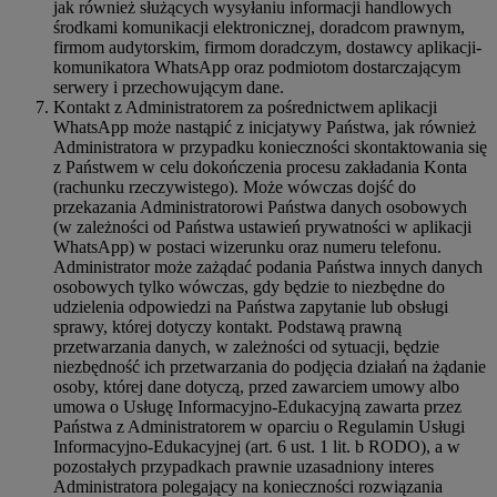
jak również służących wysyłaniu informacji handlowych
środkami komunikacji elektronicznej, doradcom prawnym,
firmom audytorskim, firmom doradczym, dostawcy aplikacji-
komunikatora WhatsApp oraz podmiotom dostarczającym
serwery i przechowującym dane.
Kontakt z Administratorem za pośrednictwem aplikacji
WhatsApp może nastąpić z inicjatywy Państwa, jak również
Administratora w przypadku konieczności skontaktowania się
z Państwem w celu dokończenia procesu zakładania Konta
(rachunku rzeczywistego). Może wówczas dojść do
przekazania Administratorowi Państwa danych osobowych
(w zależności od Państwa ustawień prywatności w aplikacji
WhatsApp) w postaci wizerunku oraz numeru telefonu.
Administrator może zażądać podania Państwa innych danych
osobowych tylko wówczas, gdy będzie to niezbędne do
udzielenia odpowiedzi na Państwa zapytanie lub obsługi
sprawy, której dotyczy kontakt. Podstawą prawną
przetwarzania danych, w zależności od sytuacji, będzie
niezbędność ich przetwarzania do podjęcia działań na żądanie
osoby, której dane dotyczą, przed zawarciem umowy albo
umowa o Usługę Informacyjno-Edukacyjną zawarta przez
Państwa z Administratorem w oparciu o Regulamin Usługi
Informacyjno-Edukacyjnej (art. 6 ust. 1 lit. b RODO), a w
pozostałych przypadkach prawnie uzasadniony interes
Administratora polegający na konieczności rozwiązania