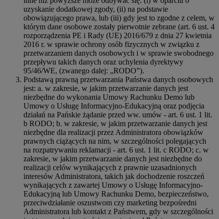
inne niż powyższe może odbywać się: (i) w oparciu o
uzyskanie dodatkowej zgody, (ii) na podstawie
obowiązującego prawa, lub (iii) gdy jest to zgodne z celem, w
którym dane osobowe zostały pierwotnie zebrane (art. 6 ust. 4
rozporządzenia PE i Rady (UE) 2016/679 z dnia 27 kwietnia
2016 r. w sprawie ochrony osób fizycznych w związku z
przetwarzaniem danych osobowych i w sprawie swobodnego
przepływu takich danych oraz uchylenia dyrektywy
95/46/WE, (zwanego dalej: „RODO”).
Podstawą prawną przetwarzania Państwa danych osobowych
jest: a. w zakresie, w jakim przetwarzanie danych jest
niezbędne do wykonania Umowy Rachunku Demo lub
Umowy o Usługę Informacyjno-Edukacyjną oraz podjęcia
działań na Pańskie żądanie przed ww. umów - art. 6 ust. 1 lit.
b RODO; b. w zakresie, w jakim przetwarzanie danych jest
niezbędne dla realizacji przez Administratora obowiązków
prawnych ciążących na nim, w szczególności polegających
na rozpatrywaniu reklamacji - art. 6 ust. 1 lit. c RODO; c. w
zakresie, w jakim przetwarzanie danych jest niezbędne do
realizacji celów wynikających z prawnie uzasadnionych
interesów Administratora, takich jak dochodzenie roszczeń
wynikających z zawartej Umowy o Usługę Informacyjno-
Edukacyjną lub Umowy Rachunku Demo, bezpieczeństwo,
przeciwdziałanie oszustwom czy marketing bezpośredni
Administratora lub kontakt z Państwem, gdy w szczególności