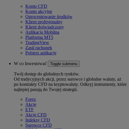
Konto CFD
Konto akcyjne
Oprocentowanie środków
Klient profesjonalny
Klient doświadczony
Aplikacja Mobilna
Platforma MT5
TradingView
Zasil rachunek
Pobierz aplikację
W co Inwestować
Toggle submenu
Twój dostęp do globalnych rynków.
Od tradycyjnych akcji, przez surowce i globalne waluty, aż
po kontrakty CFD na kryptowaluty. Odkryj instrumenty, które
najlepiej pasują do Twojej strategii.
Forex
Akcje
ETF
Akcje CFD
Indeksy CFD
Surowce CFD