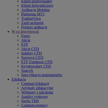
Klient profesjonalny
Klient doświadczony
Aplikacja Mobilna
Platforma MT5
TradingView
Zasil rachunek
Pobierz aplikację
W co Inwestować
Forex
Akcje
ETF
Akcje CFD
Indeksy CFD
Surowce CFD
ETF Fundusze CFD
Kryptowaluty CFD
SpaceX
Specyfikacja instrumentów
Edukacja
Centrum Edukacji
Artykuły edukacyjne
Webinary i szkolenia
Analizy rynkowe
Strefa TMS
Centrum pomocy