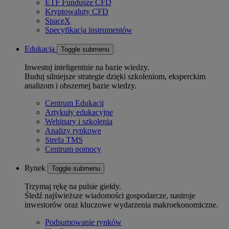
ETF Fundusze CFD
Kryptowaluty CFD
SpaceX
Specyfikacja instrumentów
Edukacja
Toggle submenu
Inwestuj inteligentnie na bazie wiedzy.
Buduj silniejsze strategie dzięki szkoleniom, eksperckim
analizom i obszernej bazie wiedzy.
Centrum Edukacji
Artykuły edukacyjne
Webinary i szkolenia
Analizy rynkowe
Strefa TMS
Centrum pomocy
Rynek
Toggle submenu
Trzymaj rękę na pulsie giełdy.
Śledź najświeższe wiadomości gospodarcze, nastroje
inwestorów oraz kluczowe wydarzenia makroekonomiczne.
Podsumowanie rynków