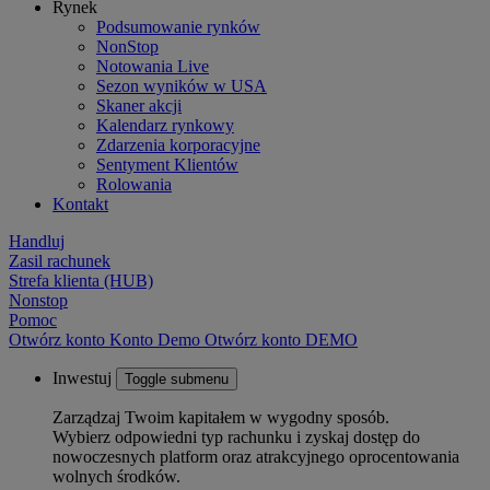
Rynek
Podsumowanie rynków
NonStop
Notowania Live
Sezon wyników w USA
Skaner akcji
Kalendarz rynkowy
Zdarzenia korporacyjne
Sentyment Klientów
Rolowania
Kontakt
Handluj
Zasil rachunek
Strefa klienta (HUB)
Nonstop
Pomoc
Otwórz konto
Konto
Demo
Otwórz konto DEMO
Inwestuj
Toggle submenu
Zarządzaj Twoim kapitałem w wygodny sposób.
Wybierz odpowiedni typ rachunku i zyskaj dostęp do
nowoczesnych platform oraz atrakcyjnego oprocentowania
wolnych środków.