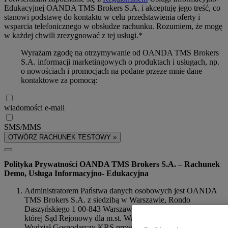
Edukacyjnej OANDA TMS Brokers S.A. i akceptuję jego treść, co
stanowi podstawę do kontaktu w celu przedstawienia oferty i
wsparcia telefonicznego w obsłudze rachunku. Rozumiem, że mogę
w każdej chwili zrezygnować z tej usługi.*
Wyrażam zgodę na otrzymywanie od OANDA TMS Brokers
S.A. informacji marketingowych o produktach i usługach, np.
o nowościach i promocjach na podane przeze mnie dane
kontaktowe za pomocą:
wiadomości e-mail
SMS/MMS
OTWÓRZ RACHUNEK TESTOWY »
Polityka Prywatności OANDA TMS Brokers S.A. – Rachunek
Demo, Usługa Informacyjno- Edukacyjna
Administratorem Państwa danych osobowych jest OANDA
TMS Brokers S.A. z siedzibą w Warszawie, Rondo
Daszyńskiego 1 00-843 Warszawa, NIP 526-275-91-31, dla
której Sąd Rejonowy dla m.st. Warszawy w Warszawie, XIII
Wydział Gospodarczy KRS prowadzi akta rejestrowe pod