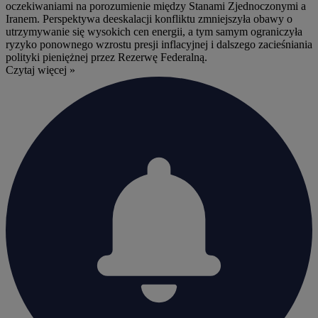
oczekiwaniami na porozumienie między Stanami Zjednoczonymi a
Iranem. Perspektywa deeskalacji konfliktu zmniejszyła obawy o
utrzymywanie się wysokich cen energii, a tym samym ograniczyła
ryzyko ponownego wzrostu presji inflacyjnej i dalszego zacieśniania
polityki pieniężnej przez Rezerwę Federalną.
Czytaj więcej »