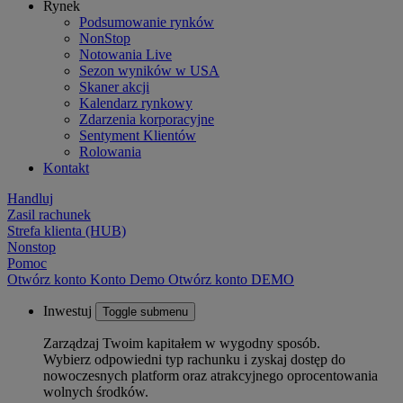
Rynek
Podsumowanie rynków
NonStop
Notowania Live
Sezon wyników w USA
Skaner akcji
Kalendarz rynkowy
Zdarzenia korporacyjne
Sentyment Klientów
Rolowania
Kontakt
Handluj
Zasil rachunek
Strefa klienta (HUB)
Nonstop
Pomoc
Otwórz konto
Konto
Demo
Otwórz konto DEMO
Inwestuj
Toggle submenu
Zarządzaj Twoim kapitałem w wygodny sposób.
Wybierz odpowiedni typ rachunku i zyskaj dostęp do
nowoczesnych platform oraz atrakcyjnego oprocentowania
wolnych środków.