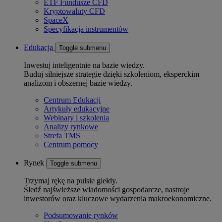
ETF Fundusze CFD
Kryptowaluty CFD
SpaceX
Specyfikacja instrumentów
Edukacja
Toggle submenu
Inwestuj inteligentnie na bazie wiedzy.
Buduj silniejsze strategie dzięki szkoleniom, eksperckim
analizom i obszernej bazie wiedzy.
Centrum Edukacji
Artykuły edukacyjne
Webinary i szkolenia
Analizy rynkowe
Strefa TMS
Centrum pomocy
Rynek
Toggle submenu
Trzymaj rękę na pulsie giełdy.
Śledź najświeższe wiadomości gospodarcze, nastroje
inwestorów oraz kluczowe wydarzenia makroekonomiczne.
Podsumowanie rynków