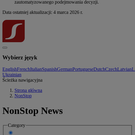
zautomatyzowanego podejmowania decyzji.
Data ostatniej aktualizacji: 4 marca 2026 r.
Wybierz język
English
French
Italian
Spanish
German
Portuguese
Dutch
Czech
Latvian
L
Ukrainian
Ścieżka nawigacyjna
Strona główna
NonStop
NonStop News
Category