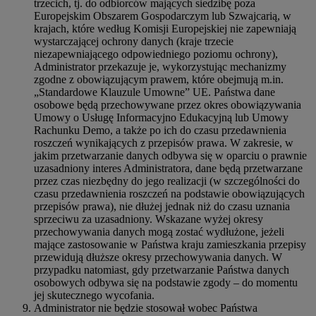
trzecich, tj. do odbiorców mających siedzibę poza
Europejskim Obszarem Gospodarczym lub Szwajcarią, w
krajach, które według Komisji Europejskiej nie zapewniają
wystarczającej ochrony danych (kraje trzecie
niezapewniającego odpowiedniego poziomu ochrony),
Administrator przekazuje je, wykorzystując mechanizmy
zgodne z obowiązującym prawem, które obejmują m.in.
„Standardowe Klauzule Umowne” UE. Państwa dane
osobowe będą przechowywane przez okres obowiązywania
Umowy o Usługę Informacyjno Edukacyjną lub Umowy
Rachunku Demo, a także po ich do czasu przedawnienia
roszczeń wynikających z przepisów prawa. W zakresie, w
jakim przetwarzanie danych odbywa się w oparciu o prawnie
uzasadniony interes Administratora, dane będą przetwarzane
przez czas niezbędny do jego realizacji (w szczególności do
czasu przedawnienia roszczeń na podstawie obowiązujących
przepisów prawa), nie dłużej jednak niż do czasu uznania
sprzeciwu za uzasadniony. Wskazane wyżej okresy
przechowywania danych mogą zostać wydłużone, jeżeli
mające zastosowanie w Państwa kraju zamieszkania przepisy
przewidują dłuższe okresy przechowywania danych. W
przypadku natomiast, gdy przetwarzanie Państwa danych
osobowych odbywa się na podstawie zgody – do momentu
jej skutecznego wycofania.
Administrator nie będzie stosował wobec Państwa