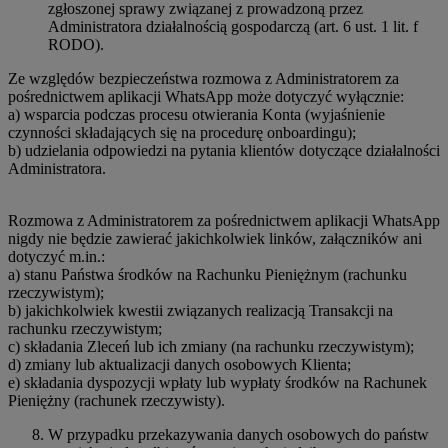
zgłoszonej sprawy związanej z prowadzoną przez
Administratora działalnością gospodarczą (art. 6 ust. 1 lit. f
RODO).
Ze względów bezpieczeństwa rozmowa z Administratorem za
pośrednictwem aplikacji WhatsApp może dotyczyć wyłącznie:
a) wsparcia podczas procesu otwierania Konta (wyjaśnienie
czynności składających się na procedurę onboardingu);
b) udzielania odpowiedzi na pytania klientów dotyczące działalności
Administratora.
Rozmowa z Administratorem za pośrednictwem aplikacji WhatsApp
nigdy nie będzie zawierać jakichkolwiek linków, załączników ani
dotyczyć m.in.:
a) stanu Państwa środków na Rachunku Pieniężnym (rachunku
rzeczywistym);
b) jakichkolwiek kwestii związanych realizacją Transakcji na
rachunku rzeczywistym;
c) składania Zleceń lub ich zmiany (na rachunku rzeczywistym);
d) zmiany lub aktualizacji danych osobowych Klienta;
e) składania dyspozycji wpłaty lub wypłaty środków na Rachunek
Pieniężny (rachunek rzeczywisty).
W przypadku przekazywania danych osobowych do państw