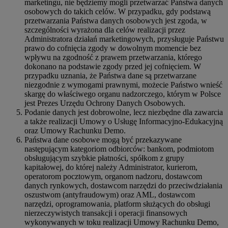
marketingu, nie będziemy mogli przetwarzać Państwa danych
osobowych do takich celów. W przypadku, gdy podstawą
przetwarzania Państwa danych osobowych jest zgoda, w
szczególności wyrażona dla celów realizacji przez
Administratora działań marketingowych, przysługuje Państwu
prawo do cofnięcia zgody w dowolnym momencie bez
wpływu na zgodność z prawem przetwarzania, którego
dokonano na podstawie zgody przed jej cofnięciem. W
przypadku uznania, że Państwa dane są przetwarzane
niezgodnie z wymogami prawnymi, możecie Państwo wnieść
skargę do właściwego organu nadzorczego, którym w Polsce
jest Prezes Urzędu Ochrony Danych Osobowych.
Podanie danych jest dobrowolne, lecz niezbędne dla zawarcia
a także realizacji Umowy o Usługę Informacyjno-Edukacyjną
oraz Umowy Rachunku Demo.
Państwa dane osobowe mogą być przekazywane
następującym kategoriom odbiorców: bankom, podmiotom
obsługującym szybkie płatności, spółkom z grupy
kapitałowej, do której należy Administrator, kurierom,
operatorom pocztowym, organom nadzoru, dostawcom
danych rynkowych, dostawcom narzędzi do przeciwdziałania
oszustwom (antyfraudowym) oraz AML, dostawcom
narzędzi, oprogramowania, platform służących do obsługi
nierzeczywistych transakcji i operacji finansowych
wykonywanych w toku realizacji Umowy Rachunku Demo,