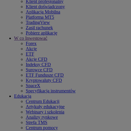
Klient profesjonalny
Klient doświadczony
Aplikacja Mobilna
Platforma MT5
TradingView
Zasil rachunek
Pobierz aplikację
W co Inwestować
Forex
Akcje
ETF
Akcje CFD
Indeksy CFD
Surowce CFD
ETF Fundusze CFD
Kryptowaluty CFD
SpaceX
Specyfikacja instrumentów
Edukacja
Centrum Edukacji
Artykuły edukacyjne
Webinary i szkolenia
Analizy rynkowe
Strefa TMS
Centrum pomocy