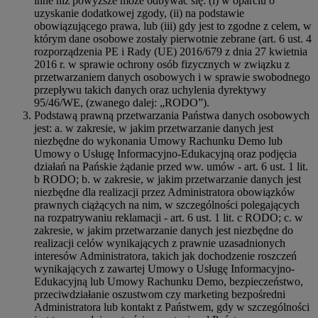
inne niż powyższe może odbywać się: (i) w oparciu o
uzyskanie dodatkowej zgody, (ii) na podstawie
obowiązującego prawa, lub (iii) gdy jest to zgodne z celem, w
którym dane osobowe zostały pierwotnie zebrane (art. 6 ust. 4
rozporządzenia PE i Rady (UE) 2016/679 z dnia 27 kwietnia
2016 r. w sprawie ochrony osób fizycznych w związku z
przetwarzaniem danych osobowych i w sprawie swobodnego
przepływu takich danych oraz uchylenia dyrektywy
95/46/WE, (zwanego dalej: „RODO”).
Podstawą prawną przetwarzania Państwa danych osobowych
jest: a. w zakresie, w jakim przetwarzanie danych jest
niezbędne do wykonania Umowy Rachunku Demo lub
Umowy o Usługę Informacyjno-Edukacyjną oraz podjęcia
działań na Pańskie żądanie przed ww. umów - art. 6 ust. 1 lit.
b RODO; b. w zakresie, w jakim przetwarzanie danych jest
niezbędne dla realizacji przez Administratora obowiązków
prawnych ciążących na nim, w szczególności polegających
na rozpatrywaniu reklamacji - art. 6 ust. 1 lit. c RODO; c. w
zakresie, w jakim przetwarzanie danych jest niezbędne do
realizacji celów wynikających z prawnie uzasadnionych
interesów Administratora, takich jak dochodzenie roszczeń
wynikających z zawartej Umowy o Usługę Informacyjno-
Edukacyjną lub Umowy Rachunku Demo, bezpieczeństwo,
przeciwdziałanie oszustwom czy marketing bezpośredni
Administratora lub kontakt z Państwem, gdy w szczególności