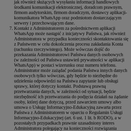
jak również służących wysyłaniu informacji handlowych
środkami komunikacji elektronicznej, doradcom prawnym,
firmom audytorskim, firmom doradczym, dostawcy aplikacji-
komunikatora WhatsApp oraz podmiotom dostarczającym
serwery i przechowującym dane.
Kontakt z Administratorem za pośrednictwem aplikacji
WhatsApp może nastąpić z inicjatywy Państwa, jak również
Administratora w przypadku konieczności skontaktowania się
z Państwem w celu dokończenia procesu zakładania Konta
(rachunku rzeczywistego). Może wówczas dojść do
przekazania Administratorowi Państwa danych osobowych
(w zależności od Państwa ustawień prywatności w aplikacji
WhatsApp) w postaci wizerunku oraz numeru telefonu.
Administrator może zażądać podania Państwa innych danych
osobowych tylko wówczas, gdy będzie to niezbędne do
udzielenia odpowiedzi na Państwa zapytanie lub obsługi
sprawy, której dotyczy kontakt. Podstawą prawną
przetwarzania danych, w zależności od sytuacji, będzie
niezbędność ich przetwarzania do podjęcia działań na żądanie
osoby, której dane dotyczą, przed zawarciem umowy albo
umowa o Usługę Informacyjno-Edukacyjną zawarta przez
Państwa z Administratorem w oparciu o Regulamin Usługi
Informacyjno-Edukacyjnej (art. 6 ust. 1 lit. b RODO), a w
pozostałych przypadkach prawnie uzasadniony interes
Administratora polegający na konieczności rozwiązania