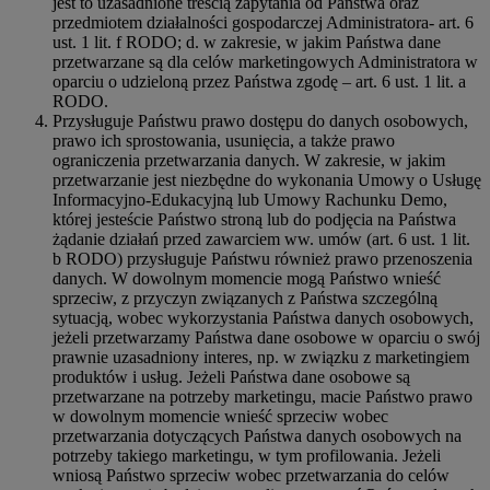
jest to uzasadnione treścią zapytania od Państwa oraz
przedmiotem działalności gospodarczej Administratora- art. 6
ust. 1 lit. f RODO; d. w zakresie, w jakim Państwa dane
przetwarzane są dla celów marketingowych Administratora w
oparciu o udzieloną przez Państwa zgodę – art. 6 ust. 1 lit. a
RODO.
Przysługuje Państwu prawo dostępu do danych osobowych,
prawo ich sprostowania, usunięcia, a także prawo
ograniczenia przetwarzania danych. W zakresie, w jakim
przetwarzanie jest niezbędne do wykonania Umowy o Usługę
Informacyjno-Edukacyjną lub Umowy Rachunku Demo,
której jesteście Państwo stroną lub do podjęcia na Państwa
żądanie działań przed zawarciem ww. umów (art. 6 ust. 1 lit.
b RODO) przysługuje Państwu również prawo przenoszenia
danych. W dowolnym momencie mogą Państwo wnieść
sprzeciw, z przyczyn związanych z Państwa szczególną
sytuacją, wobec wykorzystania Państwa danych osobowych,
jeżeli przetwarzamy Państwa dane osobowe w oparciu o swój
prawnie uzasadniony interes, np. w związku z marketingiem
produktów i usług. Jeżeli Państwa dane osobowe są
przetwarzane na potrzeby marketingu, macie Państwo prawo
w dowolnym momencie wnieść sprzeciw wobec
przetwarzania dotyczących Państwa danych osobowych na
potrzeby takiego marketingu, w tym profilowania. Jeżeli
wniosą Państwo sprzeciw wobec przetwarzania do celów