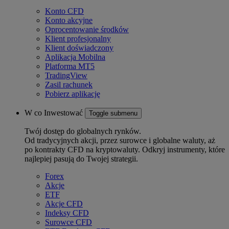
Konto CFD
Konto akcyjne
Oprocentowanie środków
Klient profesjonalny
Klient doświadczony
Aplikacja Mobilna
Platforma MT5
TradingView
Zasil rachunek
Pobierz aplikację
W co Inwestować
Toggle submenu
Twój dostęp do globalnych rynków.
Od tradycyjnych akcji, przez surowce i globalne waluty, aż
po kontrakty CFD na kryptowaluty. Odkryj instrumenty, które
najlepiej pasują do Twojej strategii.
Forex
Akcje
ETF
Akcje CFD
Indeksy CFD
Surowce CFD