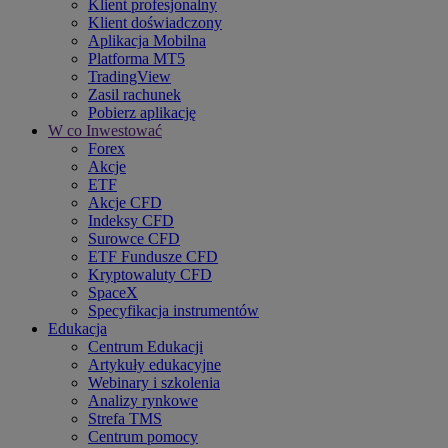
Klient profesjonalny
Klient doświadczony
Aplikacja Mobilna
Platforma MT5
TradingView
Zasil rachunek
Pobierz aplikację
W co Inwestować
Forex
Akcje
ETF
Akcje CFD
Indeksy CFD
Surowce CFD
ETF Fundusze CFD
Kryptowaluty CFD
SpaceX
Specyfikacja instrumentów
Edukacja
Centrum Edukacji
Artykuły edukacyjne
Webinary i szkolenia
Analizy rynkowe
Strefa TMS
Centrum pomocy