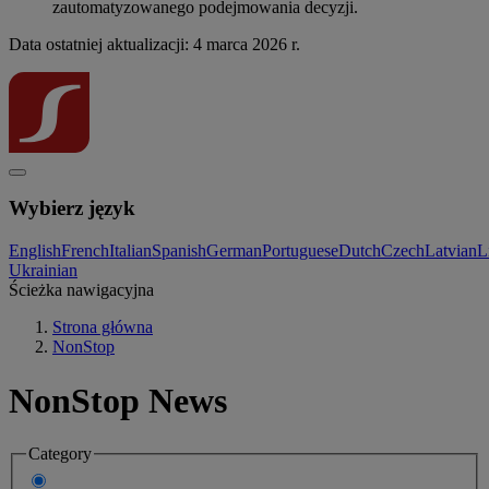
zautomatyzowanego podejmowania decyzji.
Data ostatniej aktualizacji: 4 marca 2026 r.
Wybierz język
English
French
Italian
Spanish
German
Portuguese
Dutch
Czech
Latvian
L
Ukrainian
Ścieżka nawigacyjna
Strona główna
NonStop
NonStop News
Category