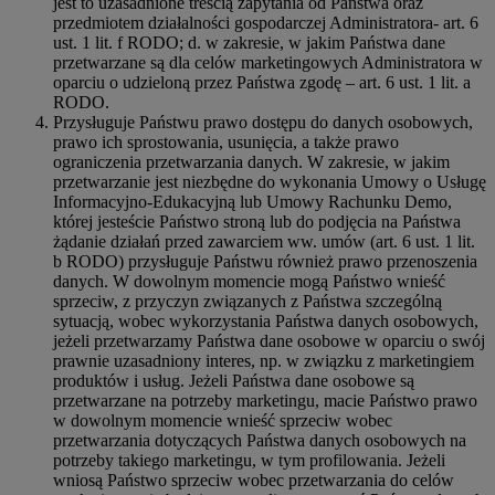
jest to uzasadnione treścią zapytania od Państwa oraz
przedmiotem działalności gospodarczej Administratora- art. 6
ust. 1 lit. f RODO; d. w zakresie, w jakim Państwa dane
przetwarzane są dla celów marketingowych Administratora w
oparciu o udzieloną przez Państwa zgodę – art. 6 ust. 1 lit. a
RODO.
Przysługuje Państwu prawo dostępu do danych osobowych,
prawo ich sprostowania, usunięcia, a także prawo
ograniczenia przetwarzania danych. W zakresie, w jakim
przetwarzanie jest niezbędne do wykonania Umowy o Usługę
Informacyjno-Edukacyjną lub Umowy Rachunku Demo,
której jesteście Państwo stroną lub do podjęcia na Państwa
żądanie działań przed zawarciem ww. umów (art. 6 ust. 1 lit.
b RODO) przysługuje Państwu również prawo przenoszenia
danych. W dowolnym momencie mogą Państwo wnieść
sprzeciw, z przyczyn związanych z Państwa szczególną
sytuacją, wobec wykorzystania Państwa danych osobowych,
jeżeli przetwarzamy Państwa dane osobowe w oparciu o swój
prawnie uzasadniony interes, np. w związku z marketingiem
produktów i usług. Jeżeli Państwa dane osobowe są
przetwarzane na potrzeby marketingu, macie Państwo prawo
w dowolnym momencie wnieść sprzeciw wobec
przetwarzania dotyczących Państwa danych osobowych na
potrzeby takiego marketingu, w tym profilowania. Jeżeli
wniosą Państwo sprzeciw wobec przetwarzania do celów