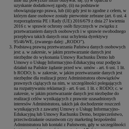
inne niż powyższe może odbywać się: (i) w oparciu o
uzyskanie dodatkowej zgody, (ii) na podstawie
obowiązującego prawa, lub (iii) gdy jest to zgodne z celem, w
którym dane osobowe zostały pierwotnie zebrane (art. 6 ust. 4
rozporządzenia PE i Rady (UE) 2016/679 z dnia 27 kwietnia
2016 r. w sprawie ochrony osób fizycznych w związku z
przetwarzaniem danych osobowych i w sprawie swobodnego
przepływu takich danych oraz uchylenia dyrektywy
95/46/WE, (zwanego dalej: „RODO”).
Podstawą prawną przetwarzania Państwa danych osobowych
jest: a. w zakresie, w jakim przetwarzanie danych jest
niezbędne do wykonania Umowy Rachunku Demo lub
Umowy o Usługę Informacyjno-Edukacyjną oraz podjęcia
działań na Pańskie żądanie przed ww. umów - art. 6 ust. 1 lit.
b RODO; b. w zakresie, w jakim przetwarzanie danych jest
niezbędne dla realizacji przez Administratora obowiązków
prawnych ciążących na nim, w szczególności polegających
na rozpatrywaniu reklamacji - art. 6 ust. 1 lit. c RODO; c. w
zakresie, w jakim przetwarzanie danych jest niezbędne do
realizacji celów wynikających z prawnie uzasadnionych
interesów Administratora, takich jak dochodzenie roszczeń
wynikających z zawartej Umowy o Usługę Informacyjno-
Edukacyjną lub Umowy Rachunku Demo, bezpieczeństwo,
przeciwdziałanie oszustwom czy marketing bezpośredni
Administratora lub kontakt z Państwem, gdy w szczególności