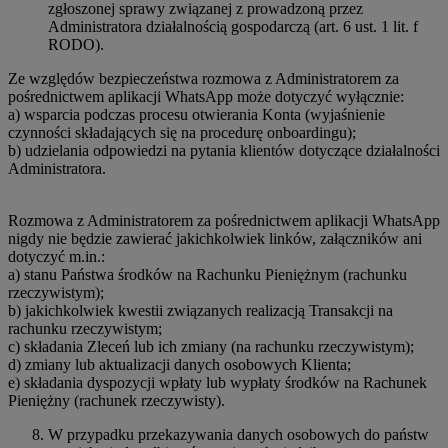
zgłoszonej sprawy związanej z prowadzoną przez
Administratora działalnością gospodarczą (art. 6 ust. 1 lit. f
RODO).
Ze względów bezpieczeństwa rozmowa z Administratorem za
pośrednictwem aplikacji WhatsApp może dotyczyć wyłącznie:
a) wsparcia podczas procesu otwierania Konta (wyjaśnienie
czynności składających się na procedurę onboardingu);
b) udzielania odpowiedzi na pytania klientów dotyczące działalności
Administratora.
Rozmowa z Administratorem za pośrednictwem aplikacji WhatsApp
nigdy nie będzie zawierać jakichkolwiek linków, załączników ani
dotyczyć m.in.:
a) stanu Państwa środków na Rachunku Pieniężnym (rachunku
rzeczywistym);
b) jakichkolwiek kwestii związanych realizacją Transakcji na
rachunku rzeczywistym;
c) składania Zleceń lub ich zmiany (na rachunku rzeczywistym);
d) zmiany lub aktualizacji danych osobowych Klienta;
e) składania dyspozycji wpłaty lub wypłaty środków na Rachunek
Pieniężny (rachunek rzeczywisty).
W przypadku przekazywania danych osobowych do państw