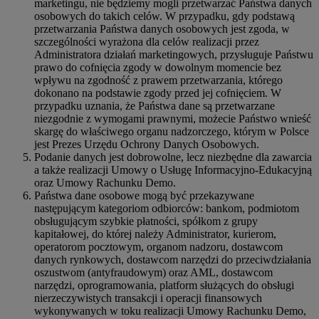
marketingu, nie będziemy mogli przetwarzać Państwa danych
osobowych do takich celów. W przypadku, gdy podstawą
przetwarzania Państwa danych osobowych jest zgoda, w
szczególności wyrażona dla celów realizacji przez
Administratora działań marketingowych, przysługuje Państwu
prawo do cofnięcia zgody w dowolnym momencie bez
wpływu na zgodność z prawem przetwarzania, którego
dokonano na podstawie zgody przed jej cofnięciem. W
przypadku uznania, że Państwa dane są przetwarzane
niezgodnie z wymogami prawnymi, możecie Państwo wnieść
skargę do właściwego organu nadzorczego, którym w Polsce
jest Prezes Urzędu Ochrony Danych Osobowych.
Podanie danych jest dobrowolne, lecz niezbędne dla zawarcia
a także realizacji Umowy o Usługę Informacyjno-Edukacyjną
oraz Umowy Rachunku Demo.
Państwa dane osobowe mogą być przekazywane
następującym kategoriom odbiorców: bankom, podmiotom
obsługującym szybkie płatności, spółkom z grupy
kapitałowej, do której należy Administrator, kurierom,
operatorom pocztowym, organom nadzoru, dostawcom
danych rynkowych, dostawcom narzędzi do przeciwdziałania
oszustwom (antyfraudowym) oraz AML, dostawcom
narzędzi, oprogramowania, platform służących do obsługi
nierzeczywistych transakcji i operacji finansowych
wykonywanych w toku realizacji Umowy Rachunku Demo,