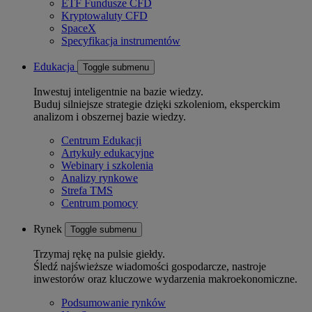
ETF Fundusze CFD
Kryptowaluty CFD
SpaceX
Specyfikacja instrumentów
Edukacja
Toggle submenu
Inwestuj inteligentnie na bazie wiedzy.
Buduj silniejsze strategie dzięki szkoleniom, eksperckim
analizom i obszernej bazie wiedzy.
Centrum Edukacji
Artykuły edukacyjne
Webinary i szkolenia
Analizy rynkowe
Strefa TMS
Centrum pomocy
Rynek
Toggle submenu
Trzymaj rękę na pulsie giełdy.
Śledź najświeższe wiadomości gospodarcze, nastroje
inwestorów oraz kluczowe wydarzenia makroekonomiczne.
Podsumowanie rynków