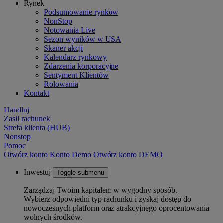
Rynek
Podsumowanie rynków
NonStop
Notowania Live
Sezon wyników w USA
Skaner akcji
Kalendarz rynkowy
Zdarzenia korporacyjne
Sentyment Klientów
Rolowania
Kontakt
Handluj
Zasil rachunek
Strefa klienta (HUB)
Nonstop
Pomoc
Otwórz konto
Konto
Demo
Otwórz konto DEMO
Inwestuj
Toggle submenu
Zarządzaj Twoim kapitałem w wygodny sposób.
Wybierz odpowiedni typ rachunku i zyskaj dostęp do
nowoczesnych platform oraz atrakcyjnego oprocentowania
wolnych środków.