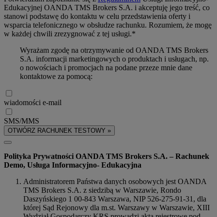
Edukacyjnej OANDA TMS Brokers S.A. i akceptuję jego treść, co
stanowi podstawę do kontaktu w celu przedstawienia oferty i
wsparcia telefonicznego w obsłudze rachunku. Rozumiem, że mogę
w każdej chwili zrezygnować z tej usługi.*
Wyrażam zgodę na otrzymywanie od OANDA TMS Brokers
S.A. informacji marketingowych o produktach i usługach, np.
o nowościach i promocjach na podane przeze mnie dane
kontaktowe za pomocą:
wiadomości e-mail
SMS/MMS
OTWÓRZ RACHUNEK TESTOWY »
Polityka Prywatności OANDA TMS Brokers S.A. – Rachunek
Demo, Usługa Informacyjno- Edukacyjna
Administratorem Państwa danych osobowych jest OANDA
TMS Brokers S.A. z siedzibą w Warszawie, Rondo
Daszyńskiego 1 00-843 Warszawa, NIP 526-275-91-31, dla
której Sąd Rejonowy dla m.st. Warszawy w Warszawie, XIII
Wydział Gospodarczy KRS prowadzi akta rejestrowe pod