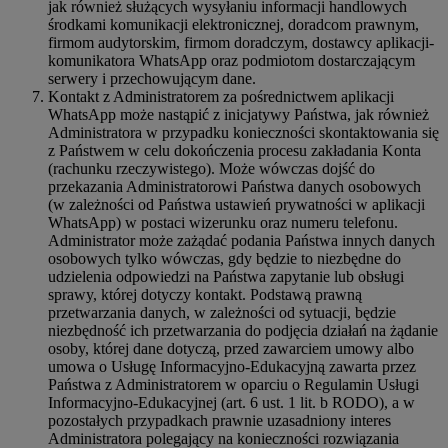
jak również służących wysyłaniu informacji handlowych
środkami komunikacji elektronicznej, doradcom prawnym,
firmom audytorskim, firmom doradczym, dostawcy aplikacji-
komunikatora WhatsApp oraz podmiotom dostarczającym
serwery i przechowującym dane.
Kontakt z Administratorem za pośrednictwem aplikacji
WhatsApp może nastąpić z inicjatywy Państwa, jak również
Administratora w przypadku konieczności skontaktowania się
z Państwem w celu dokończenia procesu zakładania Konta
(rachunku rzeczywistego). Może wówczas dojść do
przekazania Administratorowi Państwa danych osobowych
(w zależności od Państwa ustawień prywatności w aplikacji
WhatsApp) w postaci wizerunku oraz numeru telefonu.
Administrator może zażądać podania Państwa innych danych
osobowych tylko wówczas, gdy będzie to niezbędne do
udzielenia odpowiedzi na Państwa zapytanie lub obsługi
sprawy, której dotyczy kontakt. Podstawą prawną
przetwarzania danych, w zależności od sytuacji, będzie
niezbędność ich przetwarzania do podjęcia działań na żądanie
osoby, której dane dotyczą, przed zawarciem umowy albo
umowa o Usługę Informacyjno-Edukacyjną zawarta przez
Państwa z Administratorem w oparciu o Regulamin Usługi
Informacyjno-Edukacyjnej (art. 6 ust. 1 lit. b RODO), a w
pozostałych przypadkach prawnie uzasadniony interes
Administratora polegający na konieczności rozwiązania