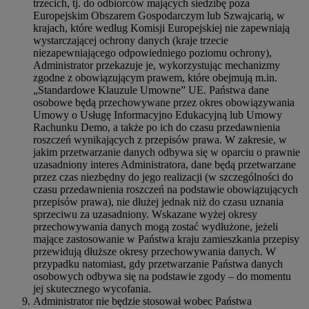
trzecich, tj. do odbiorców mających siedzibę poza
Europejskim Obszarem Gospodarczym lub Szwajcarią, w
krajach, które według Komisji Europejskiej nie zapewniają
wystarczającej ochrony danych (kraje trzecie
niezapewniającego odpowiedniego poziomu ochrony),
Administrator przekazuje je, wykorzystując mechanizmy
zgodne z obowiązującym prawem, które obejmują m.in.
„Standardowe Klauzule Umowne” UE. Państwa dane
osobowe będą przechowywane przez okres obowiązywania
Umowy o Usługę Informacyjno Edukacyjną lub Umowy
Rachunku Demo, a także po ich do czasu przedawnienia
roszczeń wynikających z przepisów prawa. W zakresie, w
jakim przetwarzanie danych odbywa się w oparciu o prawnie
uzasadniony interes Administratora, dane będą przetwarzane
przez czas niezbędny do jego realizacji (w szczególności do
czasu przedawnienia roszczeń na podstawie obowiązujących
przepisów prawa), nie dłużej jednak niż do czasu uznania
sprzeciwu za uzasadniony. Wskazane wyżej okresy
przechowywania danych mogą zostać wydłużone, jeżeli
mające zastosowanie w Państwa kraju zamieszkania przepisy
przewidują dłuższe okresy przechowywania danych. W
przypadku natomiast, gdy przetwarzanie Państwa danych
osobowych odbywa się na podstawie zgody – do momentu
jej skutecznego wycofania.
Administrator nie będzie stosował wobec Państwa