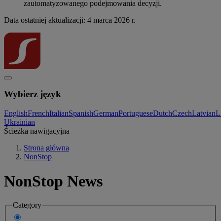
zautomatyzowanego podejmowania decyzji.
Data ostatniej aktualizacji: 4 marca 2026 r.
Wybierz język
English
French
Italian
Spanish
German
Portuguese
Dutch
Czech
Latvian
L
Ukrainian
Ścieżka nawigacyjna
Strona główna
NonStop
NonStop News
Category