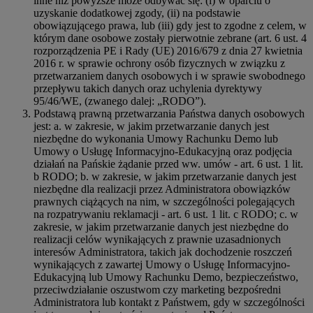
inne niż powyższe może odbywać się: (i) w oparciu o
uzyskanie dodatkowej zgody, (ii) na podstawie
obowiązującego prawa, lub (iii) gdy jest to zgodne z celem, w
którym dane osobowe zostały pierwotnie zebrane (art. 6 ust. 4
rozporządzenia PE i Rady (UE) 2016/679 z dnia 27 kwietnia
2016 r. w sprawie ochrony osób fizycznych w związku z
przetwarzaniem danych osobowych i w sprawie swobodnego
przepływu takich danych oraz uchylenia dyrektywy
95/46/WE, (zwanego dalej: „RODO”).
Podstawą prawną przetwarzania Państwa danych osobowych
jest: a. w zakresie, w jakim przetwarzanie danych jest
niezbędne do wykonania Umowy Rachunku Demo lub
Umowy o Usługę Informacyjno-Edukacyjną oraz podjęcia
działań na Pańskie żądanie przed ww. umów - art. 6 ust. 1 lit.
b RODO; b. w zakresie, w jakim przetwarzanie danych jest
niezbędne dla realizacji przez Administratora obowiązków
prawnych ciążących na nim, w szczególności polegających
na rozpatrywaniu reklamacji - art. 6 ust. 1 lit. c RODO; c. w
zakresie, w jakim przetwarzanie danych jest niezbędne do
realizacji celów wynikających z prawnie uzasadnionych
interesów Administratora, takich jak dochodzenie roszczeń
wynikających z zawartej Umowy o Usługę Informacyjno-
Edukacyjną lub Umowy Rachunku Demo, bezpieczeństwo,
przeciwdziałanie oszustwom czy marketing bezpośredni
Administratora lub kontakt z Państwem, gdy w szczególności