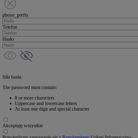
phone_prefix
Telefon
Hasło
Siła hasła:
The password must contain:
8 or more characters
Uppercase and lowercase letters
At least one digit and special character
Akceptuję wszystkie
Potwierdzam zapoznanie się z
Regulaminem
Usługi Informacyjno-