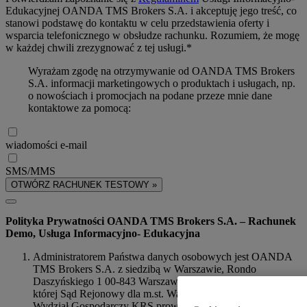
Edukacyjnej OANDA TMS Brokers S.A. i akceptuję jego treść, co
stanowi podstawę do kontaktu w celu przedstawienia oferty i
wsparcia telefonicznego w obsłudze rachunku. Rozumiem, że mogę
w każdej chwili zrezygnować z tej usługi.*
Wyrażam zgodę na otrzymywanie od OANDA TMS Brokers
S.A. informacji marketingowych o produktach i usługach, np.
o nowościach i promocjach na podane przeze mnie dane
kontaktowe za pomocą:
wiadomości e-mail
SMS/MMS
OTWÓRZ RACHUNEK TESTOWY »
Polityka Prywatności OANDA TMS Brokers S.A. – Rachunek
Demo, Usługa Informacyjno- Edukacyjna
Administratorem Państwa danych osobowych jest OANDA
TMS Brokers S.A. z siedzibą w Warszawie, Rondo
Daszyńskiego 1 00-843 Warszawa, NIP 526-275-91-31, dla
której Sąd Rejonowy dla m.st. Warszawy w Warszawie, XIII
Wydział Gospodarczy KRS prowadzi akta rejestrowe pod