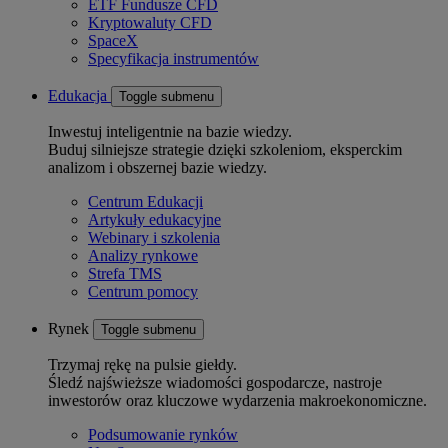
ETF Fundusze CFD
Kryptowaluty CFD
SpaceX
Specyfikacja instrumentów
Edukacja
Toggle submenu
Inwestuj inteligentnie na bazie wiedzy.
Buduj silniejsze strategie dzięki szkoleniom, eksperckim
analizom i obszernej bazie wiedzy.
Centrum Edukacji
Artykuły edukacyjne
Webinary i szkolenia
Analizy rynkowe
Strefa TMS
Centrum pomocy
Rynek
Toggle submenu
Trzymaj rękę na pulsie giełdy.
Śledź najświeższe wiadomości gospodarcze, nastroje
inwestorów oraz kluczowe wydarzenia makroekonomiczne.
Podsumowanie rynków