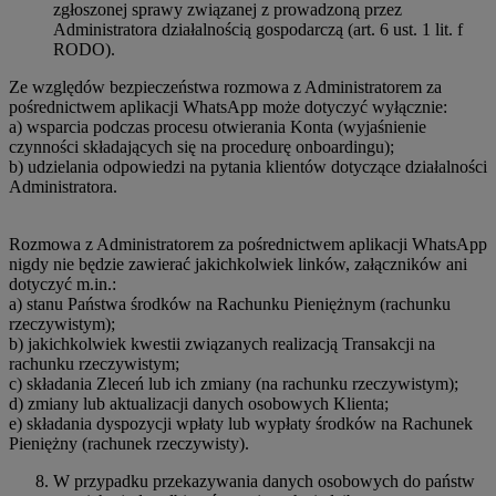
zgłoszonej sprawy związanej z prowadzoną przez
Administratora działalnością gospodarczą (art. 6 ust. 1 lit. f
RODO).
Ze względów bezpieczeństwa rozmowa z Administratorem za
pośrednictwem aplikacji WhatsApp może dotyczyć wyłącznie:
a) wsparcia podczas procesu otwierania Konta (wyjaśnienie
czynności składających się na procedurę onboardingu);
b) udzielania odpowiedzi na pytania klientów dotyczące działalności
Administratora.
Rozmowa z Administratorem za pośrednictwem aplikacji WhatsApp
nigdy nie będzie zawierać jakichkolwiek linków, załączników ani
dotyczyć m.in.:
a) stanu Państwa środków na Rachunku Pieniężnym (rachunku
rzeczywistym);
b) jakichkolwiek kwestii związanych realizacją Transakcji na
rachunku rzeczywistym;
c) składania Zleceń lub ich zmiany (na rachunku rzeczywistym);
d) zmiany lub aktualizacji danych osobowych Klienta;
e) składania dyspozycji wpłaty lub wypłaty środków na Rachunek
Pieniężny (rachunek rzeczywisty).
W przypadku przekazywania danych osobowych do państw