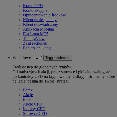
Konto CFD
Konto akcyjne
Oprocentowanie środków
Klient profesjonalny
Klient doświadczony
Aplikacja Mobilna
Platforma MT5
TradingView
Zasil rachunek
Pobierz aplikację
W co Inwestować
Toggle submenu
Twój dostęp do globalnych rynków.
Od tradycyjnych akcji, przez surowce i globalne waluty, aż
po kontrakty CFD na kryptowaluty. Odkryj instrumenty, które
najlepiej pasują do Twojej strategii.
Forex
Akcje
ETF
Akcje CFD
Indeksy CFD
Surowce CFD