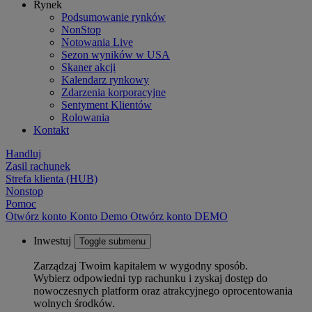
Rynek
Podsumowanie rynków
NonStop
Notowania Live
Sezon wyników w USA
Skaner akcji
Kalendarz rynkowy
Zdarzenia korporacyjne
Sentyment Klientów
Rolowania
Kontakt
Handluj
Zasil rachunek
Strefa klienta (HUB)
Nonstop
Pomoc
Otwórz konto
Konto
Demo
Otwórz konto DEMO
Inwestuj
Toggle submenu
Zarządzaj Twoim kapitałem w wygodny sposób.
Wybierz odpowiedni typ rachunku i zyskaj dostęp do
nowoczesnych platform oraz atrakcyjnego oprocentowania
wolnych środków.