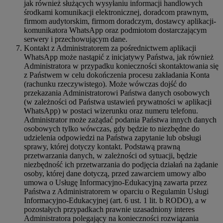
jak również służących wysyłaniu informacji handlowych
środkami komunikacji elektronicznej, doradcom prawnym,
firmom audytorskim, firmom doradczym, dostawcy aplikacji-
komunikatora WhatsApp oraz podmiotom dostarczającym
serwery i przechowującym dane.
Kontakt z Administratorem za pośrednictwem aplikacji
WhatsApp może nastąpić z inicjatywy Państwa, jak również
Administratora w przypadku konieczności skontaktowania się
z Państwem w celu dokończenia procesu zakładania Konta
(rachunku rzeczywistego). Może wówczas dojść do
przekazania Administratorowi Państwa danych osobowych
(w zależności od Państwa ustawień prywatności w aplikacji
WhatsApp) w postaci wizerunku oraz numeru telefonu.
Administrator może zażądać podania Państwa innych danych
osobowych tylko wówczas, gdy będzie to niezbędne do
udzielenia odpowiedzi na Państwa zapytanie lub obsługi
sprawy, której dotyczy kontakt. Podstawą prawną
przetwarzania danych, w zależności od sytuacji, będzie
niezbędność ich przetwarzania do podjęcia działań na żądanie
osoby, której dane dotyczą, przed zawarciem umowy albo
umowa o Usługę Informacyjno-Edukacyjną zawarta przez
Państwa z Administratorem w oparciu o Regulamin Usługi
Informacyjno-Edukacyjnej (art. 6 ust. 1 lit. b RODO), a w
pozostałych przypadkach prawnie uzasadniony interes
Administratora polegający na konieczności rozwiązania