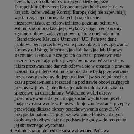
trzecich, tj. do odbiorców mających siedzibę poza
Europejskim Obszarem Gospodarczym lub Szwajcarią, w
krajach, które według Komisji Europejskiej nie zapewniają
wystarczającej ochrony danych (kraje trzecie
niezapewniającego odpowiedniego poziomu ochrony),
Administrator przekazuje je, wykorzystując mechanizmy
zgodne z obowiązującym prawem, które obejmują m.in.
„Standardowe Klauzule Umowne” UE. Państwa dane
osobowe będą przechowywane przez okres obowiązywania
Umowy o Usługę Informacyjno Edukacyjną lub Umowy
Rachunku Demo, a także po ich do czasu przedawnienia
roszczeń wynikających z przepisów prawa. W zakresie, w
jakim przetwarzanie danych odbywa się w oparciu o prawnie
uzasadniony interes Administratora, dane będą przetwarzane
przez czas niezbędny do jego realizacji (w szczególności do
czasu przedawnienia roszczeń na podstawie obowiązujących
przepisów prawa), nie dłużej jednak niż do czasu uznania
sprzeciwu za uzasadniony. Wskazane wyżej okresy
przechowywania danych mogą zostać wydłużone, jeżeli
mające zastosowanie w Państwa kraju zamieszkania przepisy
przewidują dłuższe okresy przechowywania danych. W
przypadku natomiast, gdy przetwarzanie Państwa danych
osobowych odbywa się na podstawie zgody – do momentu
jej skutecznego wycofania.
Administrator nie będzie stosował wobec Państwa