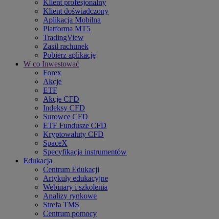
Klient profesjonalny
Klient doświadczony
Aplikacja Mobilna
Platforma MT5
TradingView
Zasil rachunek
Pobierz aplikację
W co Inwestować
Forex
Akcje
ETF
Akcje CFD
Indeksy CFD
Surowce CFD
ETF Fundusze CFD
Kryptowaluty CFD
SpaceX
Specyfikacja instrumentów
Edukacja
Centrum Edukacji
Artykuły edukacyjne
Webinary i szkolenia
Analizy rynkowe
Strefa TMS
Centrum pomocy