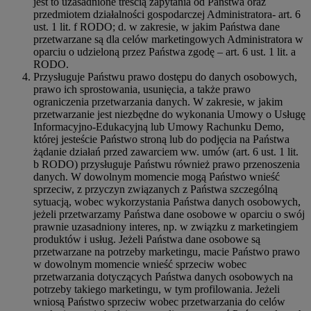
jest to uzasadnione treścią zapytania od Państwa oraz
przedmiotem działalności gospodarczej Administratora- art. 6
ust. 1 lit. f RODO; d. w zakresie, w jakim Państwa dane
przetwarzane są dla celów marketingowych Administratora w
oparciu o udzieloną przez Państwa zgodę – art. 6 ust. 1 lit. a
RODO.
Przysługuje Państwu prawo dostępu do danych osobowych,
prawo ich sprostowania, usunięcia, a także prawo
ograniczenia przetwarzania danych. W zakresie, w jakim
przetwarzanie jest niezbędne do wykonania Umowy o Usługę
Informacyjno-Edukacyjną lub Umowy Rachunku Demo,
której jesteście Państwo stroną lub do podjęcia na Państwa
żądanie działań przed zawarciem ww. umów (art. 6 ust. 1 lit.
b RODO) przysługuje Państwu również prawo przenoszenia
danych. W dowolnym momencie mogą Państwo wnieść
sprzeciw, z przyczyn związanych z Państwa szczególną
sytuacją, wobec wykorzystania Państwa danych osobowych,
jeżeli przetwarzamy Państwa dane osobowe w oparciu o swój
prawnie uzasadniony interes, np. w związku z marketingiem
produktów i usług. Jeżeli Państwa dane osobowe są
przetwarzane na potrzeby marketingu, macie Państwo prawo
w dowolnym momencie wnieść sprzeciw wobec
przetwarzania dotyczących Państwa danych osobowych na
potrzeby takiego marketingu, w tym profilowania. Jeżeli
wniosą Państwo sprzeciw wobec przetwarzania do celów