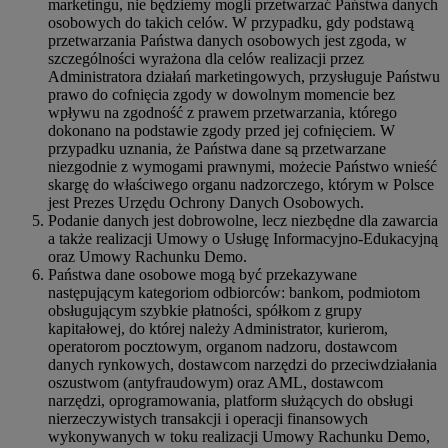
marketingu, nie będziemy mogli przetwarzać Państwa danych
osobowych do takich celów. W przypadku, gdy podstawą
przetwarzania Państwa danych osobowych jest zgoda, w
szczególności wyrażona dla celów realizacji przez
Administratora działań marketingowych, przysługuje Państwu
prawo do cofnięcia zgody w dowolnym momencie bez
wpływu na zgodność z prawem przetwarzania, którego
dokonano na podstawie zgody przed jej cofnięciem. W
przypadku uznania, że Państwa dane są przetwarzane
niezgodnie z wymogami prawnymi, możecie Państwo wnieść
skargę do właściwego organu nadzorczego, którym w Polsce
jest Prezes Urzędu Ochrony Danych Osobowych.
Podanie danych jest dobrowolne, lecz niezbędne dla zawarcia
a także realizacji Umowy o Usługę Informacyjno-Edukacyjną
oraz Umowy Rachunku Demo.
Państwa dane osobowe mogą być przekazywane
następującym kategoriom odbiorców: bankom, podmiotom
obsługującym szybkie płatności, spółkom z grupy
kapitałowej, do której należy Administrator, kurierom,
operatorom pocztowym, organom nadzoru, dostawcom
danych rynkowych, dostawcom narzędzi do przeciwdziałania
oszustwom (antyfraudowym) oraz AML, dostawcom
narzędzi, oprogramowania, platform służących do obsługi
nierzeczywistych transakcji i operacji finansowych
wykonywanych w toku realizacji Umowy Rachunku Demo,