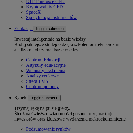
ETF Fundusze CFD
Kryptowaluty CFD
SpaceX
Specyfikacja instrumentów
Edukacja
Toggle submenu
Inwestuj inteligentnie na bazie wiedzy.
Buduj silniejsze strategie dzięki szkoleniom, eksperckim
analizom i obszernej bazie wiedzy.
Centrum Edukacji
Artykuły edukacyjne
Webinary i szkolenia
Analizy rynkowe
Strefa TMS
Centrum pomocy
Rynek
Toggle submenu
Trzymaj rękę na pulsie giełdy.
Śledź najświeższe wiadomości gospodarcze, nastroje
inwestorów oraz kluczowe wydarzenia makroekonomiczne.
Podsumowanie rynków