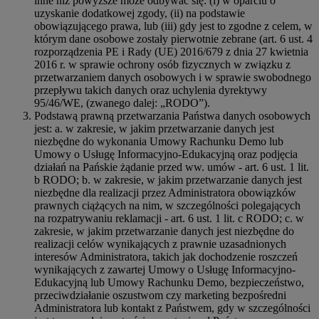
inne niż powyższe może odbywać się: (i) w oparciu o
uzyskanie dodatkowej zgody, (ii) na podstawie
obowiązującego prawa, lub (iii) gdy jest to zgodne z celem, w
którym dane osobowe zostały pierwotnie zebrane (art. 6 ust. 4
rozporządzenia PE i Rady (UE) 2016/679 z dnia 27 kwietnia
2016 r. w sprawie ochrony osób fizycznych w związku z
przetwarzaniem danych osobowych i w sprawie swobodnego
przepływu takich danych oraz uchylenia dyrektywy
95/46/WE, (zwanego dalej: „RODO”).
Podstawą prawną przetwarzania Państwa danych osobowych
jest: a. w zakresie, w jakim przetwarzanie danych jest
niezbędne do wykonania Umowy Rachunku Demo lub
Umowy o Usługę Informacyjno-Edukacyjną oraz podjęcia
działań na Pańskie żądanie przed ww. umów - art. 6 ust. 1 lit.
b RODO; b. w zakresie, w jakim przetwarzanie danych jest
niezbędne dla realizacji przez Administratora obowiązków
prawnych ciążących na nim, w szczególności polegających
na rozpatrywaniu reklamacji - art. 6 ust. 1 lit. c RODO; c. w
zakresie, w jakim przetwarzanie danych jest niezbędne do
realizacji celów wynikających z prawnie uzasadnionych
interesów Administratora, takich jak dochodzenie roszczeń
wynikających z zawartej Umowy o Usługę Informacyjno-
Edukacyjną lub Umowy Rachunku Demo, bezpieczeństwo,
przeciwdziałanie oszustwom czy marketing bezpośredni
Administratora lub kontakt z Państwem, gdy w szczególności