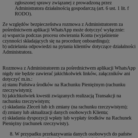
zgłoszonej sprawy związanej z prowadzoną przez
Administratora działalnością gospodarczą (art. 6 ust. 1 lit. f
RODO).
Ze względów bezpieczeństwa rozmowa z Administratorem za
pośrednictwem aplikacji WhatsApp może dotyczyć wyłącznie:
a) wsparcia podczas procesu otwierania Konta (wyjaśnienie
czynności składających się na procedurę onboardingu);
b) udzielania odpowiedzi na pytania klientów dotyczące działalności
Administratora.
Rozmowa z Administratorem za pośrednictwem aplikacji WhatsApp
nigdy nie będzie zawierać jakichkolwiek linków, załączników ani
dotyczyć m.in.:
a) stanu Państwa środków na Rachunku Pieniężnym (rachunku
rzeczywistym);
b) jakichkolwiek kwestii związanych realizacją Transakcji na
rachunku rzeczywistym;
c) składania Zleceń lub ich zmiany (na rachunku rzeczywistym);
d) zmiany lub aktualizacji danych osobowych Klienta;
e) składania dyspozycji wpłaty lub wypłaty środków na Rachunek
Pieniężny (rachunek rzeczywisty).
W przypadku przekazywania danych osobowych do państw