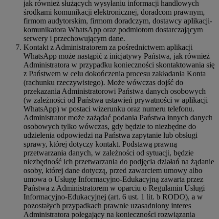
jak również służących wysyłaniu informacji handlowych
środkami komunikacji elektronicznej, doradcom prawnym,
firmom audytorskim, firmom doradczym, dostawcy aplikacji-
komunikatora WhatsApp oraz podmiotom dostarczającym
serwery i przechowującym dane.
Kontakt z Administratorem za pośrednictwem aplikacji
WhatsApp może nastąpić z inicjatywy Państwa, jak również
Administratora w przypadku konieczności skontaktowania się
z Państwem w celu dokończenia procesu zakładania Konta
(rachunku rzeczywistego). Może wówczas dojść do
przekazania Administratorowi Państwa danych osobowych
(w zależności od Państwa ustawień prywatności w aplikacji
WhatsApp) w postaci wizerunku oraz numeru telefonu.
Administrator może zażądać podania Państwa innych danych
osobowych tylko wówczas, gdy będzie to niezbędne do
udzielenia odpowiedzi na Państwa zapytanie lub obsługi
sprawy, której dotyczy kontakt. Podstawą prawną
przetwarzania danych, w zależności od sytuacji, będzie
niezbędność ich przetwarzania do podjęcia działań na żądanie
osoby, której dane dotyczą, przed zawarciem umowy albo
umowa o Usługę Informacyjno-Edukacyjną zawarta przez
Państwa z Administratorem w oparciu o Regulamin Usługi
Informacyjno-Edukacyjnej (art. 6 ust. 1 lit. b RODO), a w
pozostałych przypadkach prawnie uzasadniony interes
Administratora polegający na konieczności rozwiązania