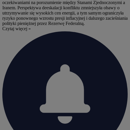
oczekiwaniami na porozumienie między Stanami Zjednoczonymi a
Iranem. Perspektywa deeskalacji konfliktu zmniejszyła obawy o
utrzymywanie się wysokich cen energii, a tym samym ograniczyła
ryzyko ponownego wzrostu presji inflacyjnej i dalszego zacieśniania
polityki pieniężnej przez Rezerwę Federalną.
Czytaj więcej »