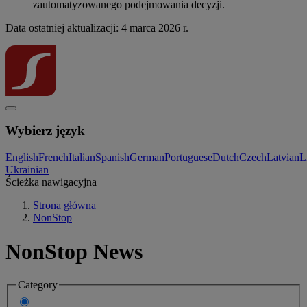
zautomatyzowanego podejmowania decyzji.
Data ostatniej aktualizacji: 4 marca 2026 r.
Wybierz język
English
French
Italian
Spanish
German
Portuguese
Dutch
Czech
Latvian
L
Ukrainian
Ścieżka nawigacyjna
Strona główna
NonStop
NonStop News
Category