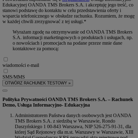
Edukacyjnej OANDA TMS Brokers S.A. i akceptuję jego treść, co
stanowi podstawę do kontaktu w celu przedstawienia oferty i
wsparcia telefonicznego w obsłudze rachunku. Rozumiem, że mogę
w każdej chwili zrezygnować z tej usługi.*
Wyrażam zgodę na otrzymywanie od OANDA TMS Brokers
S.A. informacji marketingowych o produktach i usługach, np.
o nowościach i promocjach na podane przeze mnie dane
kontaktowe za pomocą:
wiadomości e-mail
SMS/MMS
OTWÓRZ RACHUNEK TESTOWY »
Polityka Prywatności OANDA TMS Brokers S.A. – Rachunek
Demo, Usługa Informacyjno- Edukacyjna
Administratorem Państwa danych osobowych jest OANDA
TMS Brokers S.A. z siedzibą w Warszawie, Rondo
Daszyńskiego 1 00-843 Warszawa, NIP 526-275-91-31, dla
której Sąd Rejonowy dla m.st. Warszawy w Warszawie, XIII
Wydział Gospodarczy KRS prowadzi akta rejestrowe pod