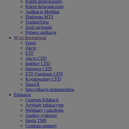
Klient profesjonalny
Klient doświadczony
Aplikacja Mobilna
Platforma MT5
TradingView
Zasil rachunek
Pobierz aplikację
W co Inwestować
Forex
Akcje
ETF
Akcje CFD
Indeksy CFD
Surowce CFD
ETF Fundusze CFD
Kryptowaluty CFD
SpaceX
Specyfikacja instrumentów
Edukacja
Centrum Edukacji
Artykuły edukacyjne
Webinary i szkolenia
Analizy rynkowe
Strefa TMS
Centrum pomocy