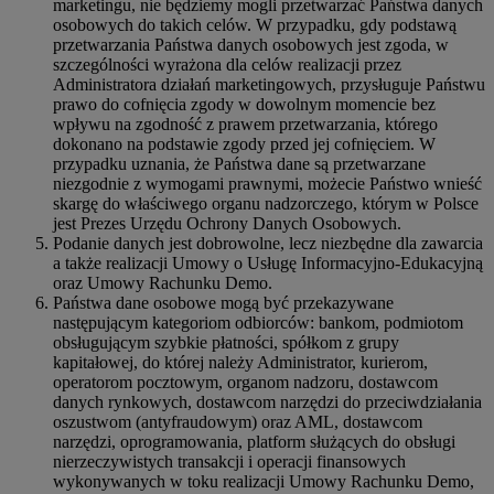
marketingu, nie będziemy mogli przetwarzać Państwa danych
osobowych do takich celów. W przypadku, gdy podstawą
przetwarzania Państwa danych osobowych jest zgoda, w
szczególności wyrażona dla celów realizacji przez
Administratora działań marketingowych, przysługuje Państwu
prawo do cofnięcia zgody w dowolnym momencie bez
wpływu na zgodność z prawem przetwarzania, którego
dokonano na podstawie zgody przed jej cofnięciem. W
przypadku uznania, że Państwa dane są przetwarzane
niezgodnie z wymogami prawnymi, możecie Państwo wnieść
skargę do właściwego organu nadzorczego, którym w Polsce
jest Prezes Urzędu Ochrony Danych Osobowych.
Podanie danych jest dobrowolne, lecz niezbędne dla zawarcia
a także realizacji Umowy o Usługę Informacyjno-Edukacyjną
oraz Umowy Rachunku Demo.
Państwa dane osobowe mogą być przekazywane
następującym kategoriom odbiorców: bankom, podmiotom
obsługującym szybkie płatności, spółkom z grupy
kapitałowej, do której należy Administrator, kurierom,
operatorom pocztowym, organom nadzoru, dostawcom
danych rynkowych, dostawcom narzędzi do przeciwdziałania
oszustwom (antyfraudowym) oraz AML, dostawcom
narzędzi, oprogramowania, platform służących do obsługi
nierzeczywistych transakcji i operacji finansowych
wykonywanych w toku realizacji Umowy Rachunku Demo,