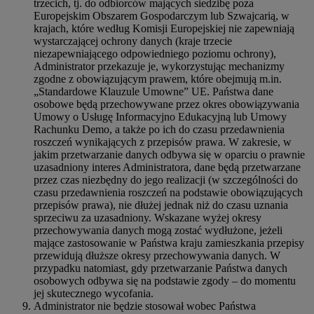
trzecich, tj. do odbiorców mających siedzibę poza
Europejskim Obszarem Gospodarczym lub Szwajcarią, w
krajach, które według Komisji Europejskiej nie zapewniają
wystarczającej ochrony danych (kraje trzecie
niezapewniającego odpowiedniego poziomu ochrony),
Administrator przekazuje je, wykorzystując mechanizmy
zgodne z obowiązującym prawem, które obejmują m.in.
„Standardowe Klauzule Umowne” UE. Państwa dane
osobowe będą przechowywane przez okres obowiązywania
Umowy o Usługę Informacyjno Edukacyjną lub Umowy
Rachunku Demo, a także po ich do czasu przedawnienia
roszczeń wynikających z przepisów prawa. W zakresie, w
jakim przetwarzanie danych odbywa się w oparciu o prawnie
uzasadniony interes Administratora, dane będą przetwarzane
przez czas niezbędny do jego realizacji (w szczególności do
czasu przedawnienia roszczeń na podstawie obowiązujących
przepisów prawa), nie dłużej jednak niż do czasu uznania
sprzeciwu za uzasadniony. Wskazane wyżej okresy
przechowywania danych mogą zostać wydłużone, jeżeli
mające zastosowanie w Państwa kraju zamieszkania przepisy
przewidują dłuższe okresy przechowywania danych. W
przypadku natomiast, gdy przetwarzanie Państwa danych
osobowych odbywa się na podstawie zgody – do momentu
jej skutecznego wycofania.
Administrator nie będzie stosował wobec Państwa