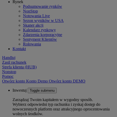
Rynek
Podsumowanie rynków
NonStop
Notowania Live
Sezon wyników w USA
Skaner akcji
Kalendarz rynkowy
Zdarzenia korporacyjne
Sentyment Klientów
Rolowania
Kontakt
Handluj
Zasil rachunek
Strefa klienta (HUB)
Nonstop
Pomoc
Otwórz konto
Konto
Demo
Otwórz konto DEMO
Inwestuj
Toggle submenu
Zarządzaj Twoim kapitałem w wygodny sposób.
Wybierz odpowiedni typ rachunku i zyskaj dostęp do
nowoczesnych platform oraz atrakcyjnego oprocentowania
wolnych środków.