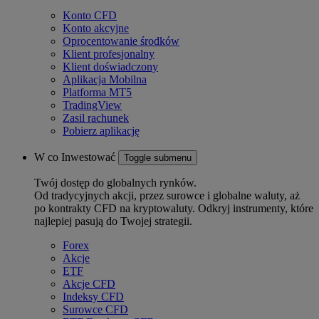
Konto CFD
Konto akcyjne
Oprocentowanie środków
Klient profesjonalny
Klient doświadczony
Aplikacja Mobilna
Platforma MT5
TradingView
Zasil rachunek
Pobierz aplikację
W co Inwestować
Toggle submenu
Twój dostęp do globalnych rynków.
Od tradycyjnych akcji, przez surowce i globalne waluty, aż
po kontrakty CFD na kryptowaluty. Odkryj instrumenty, które
najlepiej pasują do Twojej strategii.
Forex
Akcje
ETF
Akcje CFD
Indeksy CFD
Surowce CFD