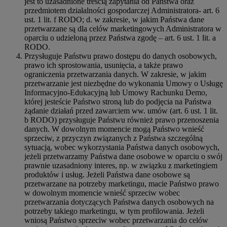
jest to uzasadnione treścią zapytania od Państwa oraz
przedmiotem działalności gospodarczej Administratora- art. 6
ust. 1 lit. f RODO; d. w zakresie, w jakim Państwa dane
przetwarzane są dla celów marketingowych Administratora w
oparciu o udzieloną przez Państwa zgodę – art. 6 ust. 1 lit. a
RODO.
Przysługuje Państwu prawo dostępu do danych osobowych,
prawo ich sprostowania, usunięcia, a także prawo
ograniczenia przetwarzania danych. W zakresie, w jakim
przetwarzanie jest niezbędne do wykonania Umowy o Usługę
Informacyjno-Edukacyjną lub Umowy Rachunku Demo,
której jesteście Państwo stroną lub do podjęcia na Państwa
żądanie działań przed zawarciem ww. umów (art. 6 ust. 1 lit.
b RODO) przysługuje Państwu również prawo przenoszenia
danych. W dowolnym momencie mogą Państwo wnieść
sprzeciw, z przyczyn związanych z Państwa szczególną
sytuacją, wobec wykorzystania Państwa danych osobowych,
jeżeli przetwarzamy Państwa dane osobowe w oparciu o swój
prawnie uzasadniony interes, np. w związku z marketingiem
produktów i usług. Jeżeli Państwa dane osobowe są
przetwarzane na potrzeby marketingu, macie Państwo prawo
w dowolnym momencie wnieść sprzeciw wobec
przetwarzania dotyczących Państwa danych osobowych na
potrzeby takiego marketingu, w tym profilowania. Jeżeli
wniosą Państwo sprzeciw wobec przetwarzania do celów