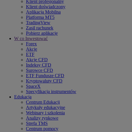
Klient profesjonalny
Klient doświadczony
Aplikacja Mobilna
Platforma MT5
TradingView
Zasil rachunek
Pobierz aplikację
W co Inwestować
Forex
Akcje
ETF
Akcje CFD
Indeksy CFD
Surowce CFD
ETF Fundusze CFD
Kryptowaluty CFD
SpaceX
Specyfikacja instrumentów
Edukacja
Centrum Edukacji
Artykuły edukacyjne
Webinary i szkolenia
Analizy rynkowe
Strefa TMS
Centrum pomocy