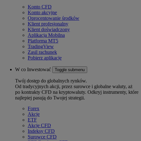
Konto CFD
Konto akcyjne
Oprocentowanie środków
Klient profesjonalny
Klient doświadczony
Aplikacja Mobilna
Platforma MT5
TradingView
Zasil rachunek
Pobierz aplikację
W co Inwestować
Toggle submenu
Twój dostęp do globalnych rynków.
Od tradycyjnych akcji, przez surowce i globalne waluty, aż
po kontrakty CFD na kryptowaluty. Odkryj instrumenty, które
najlepiej pasują do Twojej strategii.
Forex
Akcje
ETF
Akcje CFD
Indeksy CFD
Surowce CFD