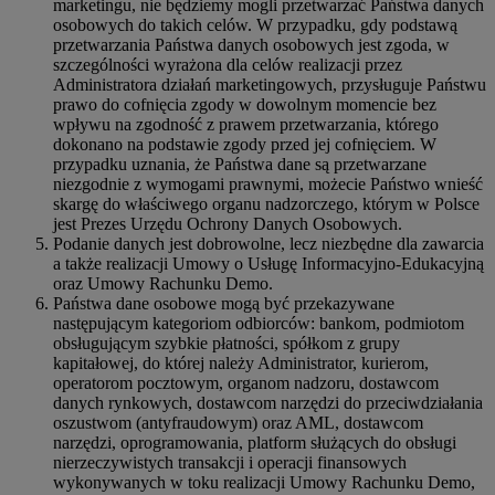
marketingu, nie będziemy mogli przetwarzać Państwa danych
osobowych do takich celów. W przypadku, gdy podstawą
przetwarzania Państwa danych osobowych jest zgoda, w
szczególności wyrażona dla celów realizacji przez
Administratora działań marketingowych, przysługuje Państwu
prawo do cofnięcia zgody w dowolnym momencie bez
wpływu na zgodność z prawem przetwarzania, którego
dokonano na podstawie zgody przed jej cofnięciem. W
przypadku uznania, że Państwa dane są przetwarzane
niezgodnie z wymogami prawnymi, możecie Państwo wnieść
skargę do właściwego organu nadzorczego, którym w Polsce
jest Prezes Urzędu Ochrony Danych Osobowych.
Podanie danych jest dobrowolne, lecz niezbędne dla zawarcia
a także realizacji Umowy o Usługę Informacyjno-Edukacyjną
oraz Umowy Rachunku Demo.
Państwa dane osobowe mogą być przekazywane
następującym kategoriom odbiorców: bankom, podmiotom
obsługującym szybkie płatności, spółkom z grupy
kapitałowej, do której należy Administrator, kurierom,
operatorom pocztowym, organom nadzoru, dostawcom
danych rynkowych, dostawcom narzędzi do przeciwdziałania
oszustwom (antyfraudowym) oraz AML, dostawcom
narzędzi, oprogramowania, platform służących do obsługi
nierzeczywistych transakcji i operacji finansowych
wykonywanych w toku realizacji Umowy Rachunku Demo,