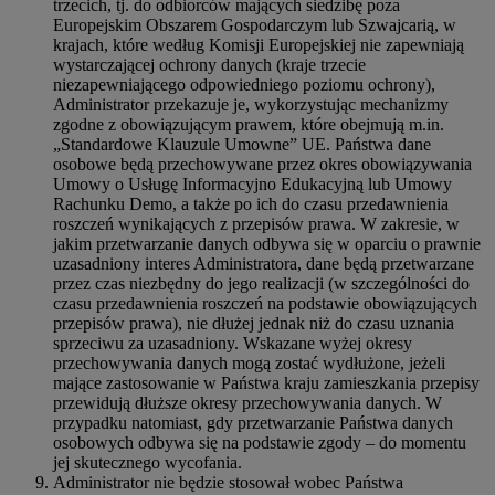
trzecich, tj. do odbiorców mających siedzibę poza
Europejskim Obszarem Gospodarczym lub Szwajcarią, w
krajach, które według Komisji Europejskiej nie zapewniają
wystarczającej ochrony danych (kraje trzecie
niezapewniającego odpowiedniego poziomu ochrony),
Administrator przekazuje je, wykorzystując mechanizmy
zgodne z obowiązującym prawem, które obejmują m.in.
„Standardowe Klauzule Umowne” UE. Państwa dane
osobowe będą przechowywane przez okres obowiązywania
Umowy o Usługę Informacyjno Edukacyjną lub Umowy
Rachunku Demo, a także po ich do czasu przedawnienia
roszczeń wynikających z przepisów prawa. W zakresie, w
jakim przetwarzanie danych odbywa się w oparciu o prawnie
uzasadniony interes Administratora, dane będą przetwarzane
przez czas niezbędny do jego realizacji (w szczególności do
czasu przedawnienia roszczeń na podstawie obowiązujących
przepisów prawa), nie dłużej jednak niż do czasu uznania
sprzeciwu za uzasadniony. Wskazane wyżej okresy
przechowywania danych mogą zostać wydłużone, jeżeli
mające zastosowanie w Państwa kraju zamieszkania przepisy
przewidują dłuższe okresy przechowywania danych. W
przypadku natomiast, gdy przetwarzanie Państwa danych
osobowych odbywa się na podstawie zgody – do momentu
jej skutecznego wycofania.
Administrator nie będzie stosował wobec Państwa