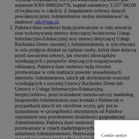
numerem KRS 0000204776, kapitał zakładowy 3 537 560,00
zł (wpłacony w całości). Z Inspektorem ochrony danych
powołanym przez Administratora można skontaktować się
mailowo:
odo@tms.pl
.
Państwa dane osobowe będą przetwarzane w celu zawarcia
oraz wykonywania umowy dotyczącej świadczenia Usługi
Informacyjno-Edukacyjnej oraz umowy dotyczącej Usługi
Rachunku Demo zawartej z Administratorem, w tym również
w celu podjęcia działań na żądanie osoby, której dane dotyczą
przed zawarciem umowy, jak również obowiązków
wynikających z przepisów dotyczących rozpatrywania
reklamacji. Państwa dane osobowe będą również
przetwarzane w celu realizacji prawnie uzasadnionych
interesów Administratora, takich jak dochodzenie roszczeń
wynikających z zawartej Umowy Rachunku Demo lub
Umowy o Usługę Informacyjno-Edukacyjną,
bezpieczeństwo, przeciwdziałanie oszustwom czy marketing
bezpośredni Administratora oraz kontakt z Państwem w
przypadkach innych niż określone wyżej, gdy jest to
uzasadnione w szczególności otrzymanym od Państwa
zapytaniem oraz przedmiotem działalności gospodarczej
Administratora. Państwa dane osobowe mogą również być
przetwarzane w celach marketingowych na podstawie zgody
udzielonej Administratorowi. Przetwarzanie danych w celach
Cookie notice