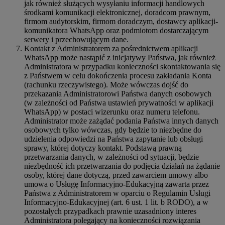
jak również służących wysyłaniu informacji handlowych
środkami komunikacji elektronicznej, doradcom prawnym,
firmom audytorskim, firmom doradczym, dostawcy aplikacji-
komunikatora WhatsApp oraz podmiotom dostarczającym
serwery i przechowującym dane.
Kontakt z Administratorem za pośrednictwem aplikacji
WhatsApp może nastąpić z inicjatywy Państwa, jak również
Administratora w przypadku konieczności skontaktowania się
z Państwem w celu dokończenia procesu zakładania Konta
(rachunku rzeczywistego). Może wówczas dojść do
przekazania Administratorowi Państwa danych osobowych
(w zależności od Państwa ustawień prywatności w aplikacji
WhatsApp) w postaci wizerunku oraz numeru telefonu.
Administrator może zażądać podania Państwa innych danych
osobowych tylko wówczas, gdy będzie to niezbędne do
udzielenia odpowiedzi na Państwa zapytanie lub obsługi
sprawy, której dotyczy kontakt. Podstawą prawną
przetwarzania danych, w zależności od sytuacji, będzie
niezbędność ich przetwarzania do podjęcia działań na żądanie
osoby, której dane dotyczą, przed zawarciem umowy albo
umowa o Usługę Informacyjno-Edukacyjną zawarta przez
Państwa z Administratorem w oparciu o Regulamin Usługi
Informacyjno-Edukacyjnej (art. 6 ust. 1 lit. b RODO), a w
pozostałych przypadkach prawnie uzasadniony interes
Administratora polegający na konieczności rozwiązania