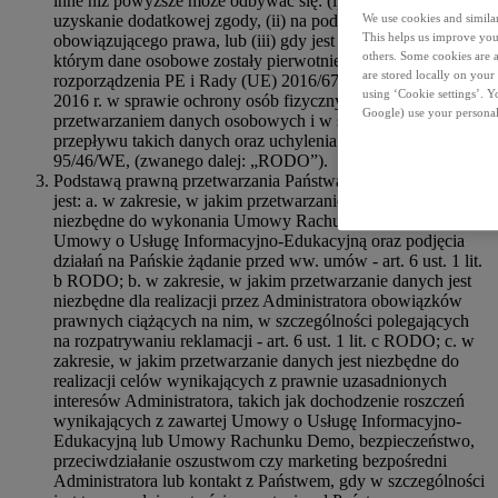
inne niż powyższe może odbywać się: (i) w oparciu o
uzyskanie dodatkowej zgody, (ii) na podstawie
We use cookies and similar 
This helps us improve your
obowiązującego prawa, lub (iii) gdy jest to zgodne z celem, w
others. Some cookies are a
którym dane osobowe zostały pierwotnie zebrane (art. 6 ust. 4
are stored locally on your
rozporządzenia PE i Rady (UE) 2016/679 z dnia 27 kwietnia
using ‘Cookie settings’. 
2016 r. w sprawie ochrony osób fizycznych w związku z
Google) use your personal
przetwarzaniem danych osobowych i w sprawie swobodnego
przepływu takich danych oraz uchylenia dyrektywy
95/46/WE, (zwanego dalej: „RODO”).
Podstawą prawną przetwarzania Państwa danych osobowych
jest: a. w zakresie, w jakim przetwarzanie danych jest
niezbędne do wykonania Umowy Rachunku Demo lub
Umowy o Usługę Informacyjno-Edukacyjną oraz podjęcia
działań na Pańskie żądanie przed ww. umów - art. 6 ust. 1 lit.
b RODO; b. w zakresie, w jakim przetwarzanie danych jest
niezbędne dla realizacji przez Administratora obowiązków
prawnych ciążących na nim, w szczególności polegających
na rozpatrywaniu reklamacji - art. 6 ust. 1 lit. c RODO; c. w
zakresie, w jakim przetwarzanie danych jest niezbędne do
realizacji celów wynikających z prawnie uzasadnionych
interesów Administratora, takich jak dochodzenie roszczeń
wynikających z zawartej Umowy o Usługę Informacyjno-
Edukacyjną lub Umowy Rachunku Demo, bezpieczeństwo,
przeciwdziałanie oszustwom czy marketing bezpośredni
Administratora lub kontakt z Państwem, gdy w szczególności