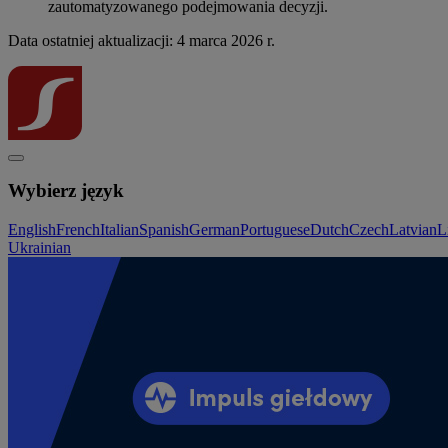
zautomatyzowanego podejmowania decyzji.
Data ostatniej aktualizacji: 4 marca 2026 r.
Wybierz język
English
French
Italian
Spanish
German
Portuguese
Dutch
Czech
Latvian
L
Ukrainian