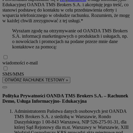
Edukacyjnej OANDA TMS Brokers S.A. i akceptuję jego treść, co
stanowi podstawę do kontaktu w celu przedstawienia oferty i
wsparcia telefonicznego w obsłudze rachunku. Rozumiem, że mogę
w każdej chwili zrezygnować z tej usługi.*
Wyrażam zgodę na otrzymywanie od OANDA TMS Brokers
S.A. informacji marketingowych o produktach i usługach, np.
o nowościach i promocjach na podane przeze mnie dane
kontaktowe za pomocą:
wiadomości e-mail
SMS/MMS
OTWÓRZ RACHUNEK TESTOWY »
Polityka Prywatności OANDA TMS Brokers S.A. – Rachunek
Demo, Usługa Informacyjno- Edukacyjna
Administratorem Państwa danych osobowych jest OANDA
TMS Brokers S.A. z siedzibą w Warszawie, Rondo
Daszyńskiego 1 00-843 Warszawa, NIP 526-275-91-31, dla
której Sąd Rejonowy dla m.st. Warszawy w Warszawie, XIII
Wydział Gospodarczy KRS prowadzi akta rejestrowe pod