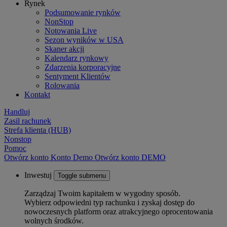
Rynek
Podsumowanie rynków
NonStop
Notowania Live
Sezon wyników w USA
Skaner akcji
Kalendarz rynkowy
Zdarzenia korporacyjne
Sentyment Klientów
Rolowania
Kontakt
Handluj
Zasil rachunek
Strefa klienta (HUB)
Nonstop
Pomoc
Otwórz konto
Konto
Demo
Otwórz konto DEMO
Inwestuj
Toggle submenu
Zarządzaj Twoim kapitałem w wygodny sposób.
Wybierz odpowiedni typ rachunku i zyskaj dostęp do
nowoczesnych platform oraz atrakcyjnego oprocentowania
wolnych środków.