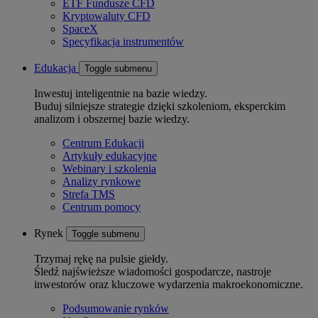
ETF Fundusze CFD
Kryptowaluty CFD
SpaceX
Specyfikacja instrumentów
Edukacja
Toggle submenu
Inwestuj inteligentnie na bazie wiedzy.
Buduj silniejsze strategie dzięki szkoleniom, eksperckim
analizom i obszernej bazie wiedzy.
Centrum Edukacji
Artykuły edukacyjne
Webinary i szkolenia
Analizy rynkowe
Strefa TMS
Centrum pomocy
Rynek
Toggle submenu
Trzymaj rękę na pulsie giełdy.
Śledź najświeższe wiadomości gospodarcze, nastroje
inwestorów oraz kluczowe wydarzenia makroekonomiczne.
Podsumowanie rynków