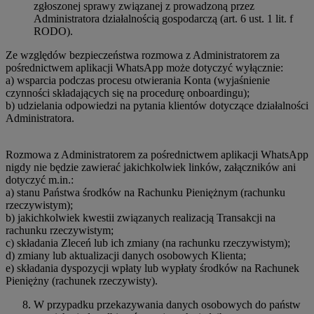
zgłoszonej sprawy związanej z prowadzoną przez
Administratora działalnością gospodarczą (art. 6 ust. 1 lit. f
RODO).
Ze względów bezpieczeństwa rozmowa z Administratorem za
pośrednictwem aplikacji WhatsApp może dotyczyć wyłącznie:
a) wsparcia podczas procesu otwierania Konta (wyjaśnienie
czynności składających się na procedurę onboardingu);
b) udzielania odpowiedzi na pytania klientów dotyczące działalności
Administratora.
Rozmowa z Administratorem za pośrednictwem aplikacji WhatsApp
nigdy nie będzie zawierać jakichkolwiek linków, załączników ani
dotyczyć m.in.:
a) stanu Państwa środków na Rachunku Pieniężnym (rachunku
rzeczywistym);
b) jakichkolwiek kwestii związanych realizacją Transakcji na
rachunku rzeczywistym;
c) składania Zleceń lub ich zmiany (na rachunku rzeczywistym);
d) zmiany lub aktualizacji danych osobowych Klienta;
e) składania dyspozycji wpłaty lub wypłaty środków na Rachunek
Pieniężny (rachunek rzeczywisty).
W przypadku przekazywania danych osobowych do państw