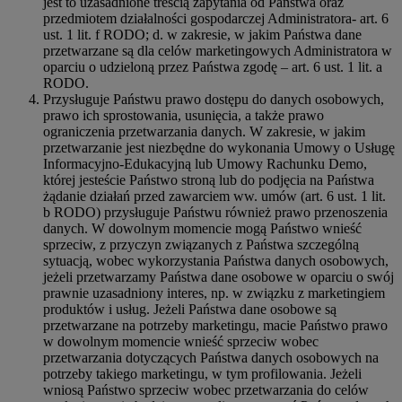
jest to uzasadnione treścią zapytania od Państwa oraz
przedmiotem działalności gospodarczej Administratora- art. 6
ust. 1 lit. f RODO; d. w zakresie, w jakim Państwa dane
przetwarzane są dla celów marketingowych Administratora w
oparciu o udzieloną przez Państwa zgodę – art. 6 ust. 1 lit. a
RODO.
Przysługuje Państwu prawo dostępu do danych osobowych,
prawo ich sprostowania, usunięcia, a także prawo
ograniczenia przetwarzania danych. W zakresie, w jakim
przetwarzanie jest niezbędne do wykonania Umowy o Usługę
Informacyjno-Edukacyjną lub Umowy Rachunku Demo,
której jesteście Państwo stroną lub do podjęcia na Państwa
żądanie działań przed zawarciem ww. umów (art. 6 ust. 1 lit.
b RODO) przysługuje Państwu również prawo przenoszenia
danych. W dowolnym momencie mogą Państwo wnieść
sprzeciw, z przyczyn związanych z Państwa szczególną
sytuacją, wobec wykorzystania Państwa danych osobowych,
jeżeli przetwarzamy Państwa dane osobowe w oparciu o swój
prawnie uzasadniony interes, np. w związku z marketingiem
produktów i usług. Jeżeli Państwa dane osobowe są
przetwarzane na potrzeby marketingu, macie Państwo prawo
w dowolnym momencie wnieść sprzeciw wobec
przetwarzania dotyczących Państwa danych osobowych na
potrzeby takiego marketingu, w tym profilowania. Jeżeli
wniosą Państwo sprzeciw wobec przetwarzania do celów