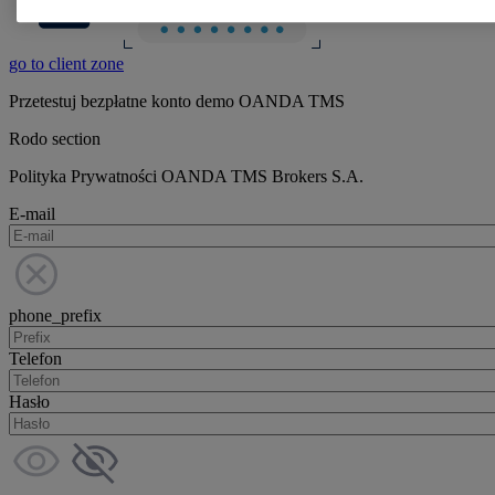
go to client zone
Przetestuj bezpłatne konto demo OANDA TMS
Rodo section
Polityka Prywatności OANDA TMS Brokers S.A.
E-mail
phone_prefix
Telefon
Hasło