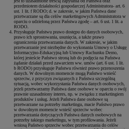
jest to uzasadnione treścią zapytania od Państwa oraz
przedmiotem działalności gospodarczej Administratora- art. 6
ust. 1 lit. f RODO; d. w zakresie, w jakim Państwa dane
przetwarzane są dla celów marketingowych Administratora w
oparciu o udzieloną przez Państwa zgodę – art. 6 ust. 1 lit. a
RODO.
Przysługuje Państwu prawo dostępu do danych osobowych,
prawo ich sprostowania, usunięcia, a także prawo
ograniczenia przetwarzania danych. W zakresie, w jakim
przetwarzanie jest niezbędne do wykonania Umowy o Usługę
Informacyjno-Edukacyjną lub Umowy Rachunku Demo,
której jesteście Państwo stroną lub do podjęcia na Państwa
żądanie działań przed zawarciem ww. umów (art. 6 ust. 1 lit.
b RODO) przysługuje Państwu również prawo przenoszenia
danych. W dowolnym momencie mogą Państwo wnieść
sprzeciw, z przyczyn związanych z Państwa szczególną
sytuacją, wobec wykorzystania Państwa danych osobowych,
jeżeli przetwarzamy Państwa dane osobowe w oparciu o swój
prawnie uzasadniony interes, np. w związku z marketingiem
produktów i usług. Jeżeli Państwa dane osobowe są
przetwarzane na potrzeby marketingu, macie Państwo prawo
w dowolnym momencie wnieść sprzeciw wobec
przetwarzania dotyczących Państwa danych osobowych na
potrzeby takiego marketingu, w tym profilowania. Jeżeli
wniosą Państwo sprzeciw wobec przetwarzania do celów