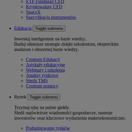
ETF Fundusze CFD
Kryptowaluty CFD
SpaceX
Specyfikacja instrumentów
Edukacja
Toggle submenu
Inwestuj inteligentnie na bazie wiedzy.
Buduj silniejsze strategie dzięki szkoleniom, eksperckim
analizom i obszernej bazie wiedzy.
Centrum Edukacji
Artykuły edukacyjne
Webinary i szkolenia
Analizy rynkowe
Strefa TMS
Centrum pomocy
Rynek
Toggle submenu
Trzymaj rękę na pulsie giełdy.
Śledź najświeższe wiadomości gospodarcze, nastroje
inwestorów oraz kluczowe wydarzenia makroekonomiczne.
Podsumowanie rynków