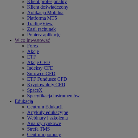
Klient profesjonalny
Klient doświadczony
Aplikacja Mobilna
Platforma MT5
TradingView
Zasil rachunek
Pobierz aplikację
W co Inwestować
Forex
Akcje
ETF
Akcje CFD
Indeksy CFD
Surowce CFD
ETF Fundusze CFD
Kryptowaluty CFD
SpaceX
Specyfikacja instrumentów
Edukacja
Centrum Edukacji
Artykuły edukacyjne
Webinary i szkolenia
Analizy rynkowe
Strefa TMS
Centrum pomocy