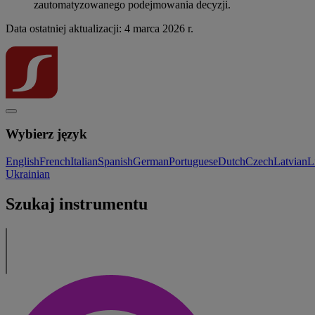
zautomatyzowanego podejmowania decyzji.
Data ostatniej aktualizacji: 4 marca 2026 r.
Wybierz język
English
French
Italian
Spanish
German
Portuguese
Dutch
Czech
Latvian
L
Ukrainian
Szukaj instrumentu