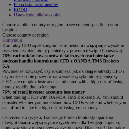
Pełna lista instrumentów
RODO
Ustawienia plików cookie
Choose another country or region to see content specific to your
location
Choose country or region
Kontynuuj
Kontrakty CFD są złożonymi instrumentami i wiążą się z wysokim
ryzykiem szybkiej utraty pieniędzy z powodu dźwigni finansowej.
76% rachunków inwestorów detalicznych traci pieniądze
podczas handlu kontraktami CFD z OANDA TMS Brokers
S.A.
Powinieneś rozważyć, czy rozumiesz, jak działają kontrakty CFD i
czy możesz sobie pozwolić na wysokie ryzyko utraty pieniędzy.
CFDs are complex instruments and come with a high risk of losing
money rapidly due to leverage.
76% of retail investor accounts lose money
when trading CFDs with OANDA TMS Brokers S.A. You should
consider whether you understand how CFDs work and whether you
can afford to take the high risk of losing your money.
Ostrzeżenie o ryzyku: Transakcje Forex i kontrakty oparte na
dźwigni finansowej są wysoce ryzykowne dla Twojego kapitału,
ponieważ straty mogą przewyższyć depozyt. Dlatego też, kontrakty