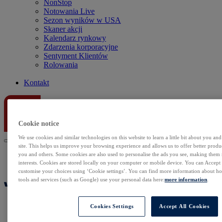
NonStop
Notowania Live
Sezon wyników w USA
Skaner akcji
Kalendarz rynkowy
Zdarzenia korporacyjne
Sentyment Klientów
Rolowania
Kontakt
Cookie notice
We use cookies and similar technologies on this website to learn a little bit about you an
site. This helps us improve your browsing experience and allows us to offer better produc
you and others. Some cookies are also used to personalise the ads you see, making them
interests. Cookies are stored locally on your computer or mobile device. You can Accept o
customise your choices using ‘Cookie settings’. You can find more information about 
tools and services (such as Google) use your personal data here:
more information
.
Cookies Settings
Accept All Cookies