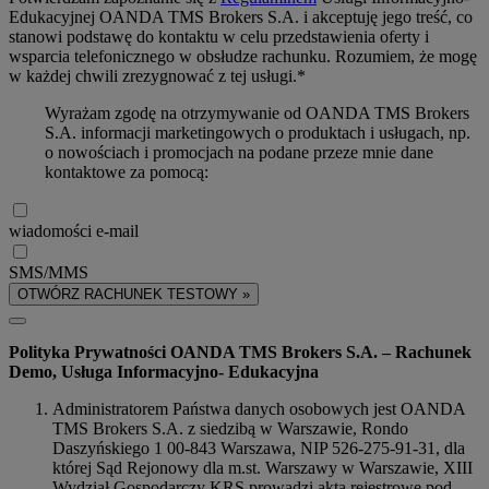
Edukacyjnej OANDA TMS Brokers S.A. i akceptuję jego treść, co
stanowi podstawę do kontaktu w celu przedstawienia oferty i
wsparcia telefonicznego w obsłudze rachunku. Rozumiem, że mogę
w każdej chwili zrezygnować z tej usługi.*
Wyrażam zgodę na otrzymywanie od OANDA TMS Brokers
S.A. informacji marketingowych o produktach i usługach, np.
o nowościach i promocjach na podane przeze mnie dane
kontaktowe za pomocą:
wiadomości e-mail
SMS/MMS
OTWÓRZ RACHUNEK TESTOWY »
Polityka Prywatności OANDA TMS Brokers S.A. – Rachunek
Demo, Usługa Informacyjno- Edukacyjna
Administratorem Państwa danych osobowych jest OANDA
TMS Brokers S.A. z siedzibą w Warszawie, Rondo
Daszyńskiego 1 00-843 Warszawa, NIP 526-275-91-31, dla
której Sąd Rejonowy dla m.st. Warszawy w Warszawie, XIII
Wydział Gospodarczy KRS prowadzi akta rejestrowe pod