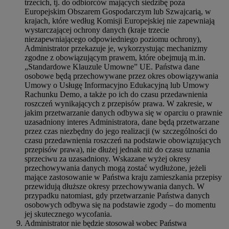
trzecich, tj. do odbiorców mających siedzibę poza
Europejskim Obszarem Gospodarczym lub Szwajcarią, w
krajach, które według Komisji Europejskiej nie zapewniają
wystarczającej ochrony danych (kraje trzecie
niezapewniającego odpowiedniego poziomu ochrony),
Administrator przekazuje je, wykorzystując mechanizmy
zgodne z obowiązującym prawem, które obejmują m.in.
„Standardowe Klauzule Umowne” UE. Państwa dane
osobowe będą przechowywane przez okres obowiązywania
Umowy o Usługę Informacyjno Edukacyjną lub Umowy
Rachunku Demo, a także po ich do czasu przedawnienia
roszczeń wynikających z przepisów prawa. W zakresie, w
jakim przetwarzanie danych odbywa się w oparciu o prawnie
uzasadniony interes Administratora, dane będą przetwarzane
przez czas niezbędny do jego realizacji (w szczególności do
czasu przedawnienia roszczeń na podstawie obowiązujących
przepisów prawa), nie dłużej jednak niż do czasu uznania
sprzeciwu za uzasadniony. Wskazane wyżej okresy
przechowywania danych mogą zostać wydłużone, jeżeli
mające zastosowanie w Państwa kraju zamieszkania przepisy
przewidują dłuższe okresy przechowywania danych. W
przypadku natomiast, gdy przetwarzanie Państwa danych
osobowych odbywa się na podstawie zgody – do momentu
jej skutecznego wycofania.
Administrator nie będzie stosował wobec Państwa