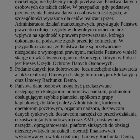
marketingu, nie będziemy mogli przetwarzać Państwa danych
osobowych do takich celów. W przypadku, gdy podstawą
przetwarzania Państwa danych osobowych jest zgoda, w
szczególności wyrażona dla celów realizacji przez
Administratora działań marketingowych, przysługuje Państwu
prawo do cofnięcia zgody w dowolnym momencie bez
wpływu na zgodność z prawem przetwarzania, którego
dokonano na podstawie zgody przed jej cofnięciem. W
przypadku uznania, że Państwa dane są przetwarzane
niezgodnie z wymogami prawnymi, możecie Państwo wnieść
skargę do właściwego organu nadzorczego, którym w Polsce
jest Prezes Urzędu Ochrony Danych Osobowych.
Podanie danych jest dobrowolne, lecz niezbędne dla zawarcia
a także realizacji Umowy o Usługę Informacyjno-Edukacyjną
oraz Umowy Rachunku Demo.
Państwa dane osobowe mogą być przekazywane
następującym kategoriom odbiorców: bankom, podmiotom
obsługującym szybkie płatności, spółkom z grupy
kapitałowej, do której należy Administrator, kurierom,
operatorom pocztowym, organom nadzoru, dostawcom
danych rynkowych, dostawcom narzędzi do przeciwdziałania
oszustwom (antyfraudowym) oraz AML, dostawcom
narzędzi, oprogramowania, platform służących do obsługi
nierzeczywistych transakcji i operacji finansowych
wykonywanych w toku realizacji Umowy Rachunku Demo,