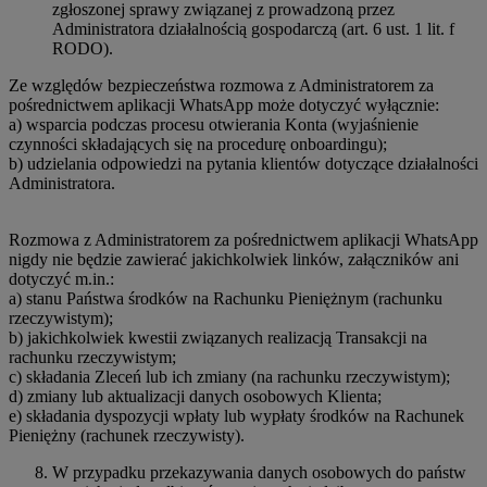
zgłoszonej sprawy związanej z prowadzoną przez
Administratora działalnością gospodarczą (art. 6 ust. 1 lit. f
RODO).
Ze względów bezpieczeństwa rozmowa z Administratorem za
pośrednictwem aplikacji WhatsApp może dotyczyć wyłącznie:
a) wsparcia podczas procesu otwierania Konta (wyjaśnienie
czynności składających się na procedurę onboardingu);
b) udzielania odpowiedzi na pytania klientów dotyczące działalności
Administratora.
Rozmowa z Administratorem za pośrednictwem aplikacji WhatsApp
nigdy nie będzie zawierać jakichkolwiek linków, załączników ani
dotyczyć m.in.:
a) stanu Państwa środków na Rachunku Pieniężnym (rachunku
rzeczywistym);
b) jakichkolwiek kwestii związanych realizacją Transakcji na
rachunku rzeczywistym;
c) składania Zleceń lub ich zmiany (na rachunku rzeczywistym);
d) zmiany lub aktualizacji danych osobowych Klienta;
e) składania dyspozycji wpłaty lub wypłaty środków na Rachunek
Pieniężny (rachunek rzeczywisty).
W przypadku przekazywania danych osobowych do państw