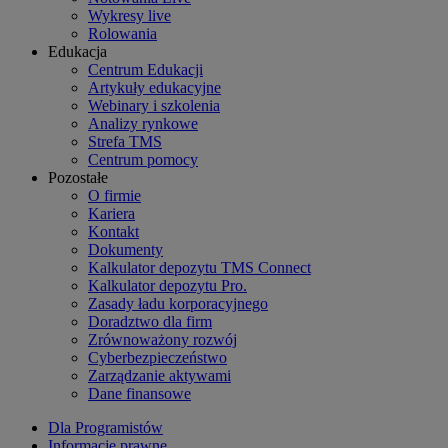
Wykresy live
Rolowania
Edukacja
Centrum Edukacji
Artykuły edukacyjne
Webinary i szkolenia
Analizy rynkowe
Strefa TMS
Centrum pomocy
Pozostałe
O firmie
Kariera
Kontakt
Dokumenty
Kalkulator depozytu TMS Connect
Kalkulator depozytu Pro.
Zasady ładu korporacyjnego
Doradztwo dla firm
Zrównoważony rozwój
Cyberbezpieczeństwo
Zarządzanie aktywami
Dane finansowe
Dla Programistów
Informacje prawne