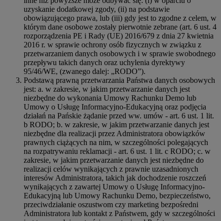
inne niż powyższe może odbywać się: (i) w oparciu o
uzyskanie dodatkowej zgody, (ii) na podstawie
obowiązującego prawa, lub (iii) gdy jest to zgodne z celem, w
którym dane osobowe zostały pierwotnie zebrane (art. 6 ust. 4
rozporządzenia PE i Rady (UE) 2016/679 z dnia 27 kwietnia
2016 r. w sprawie ochrony osób fizycznych w związku z
przetwarzaniem danych osobowych i w sprawie swobodnego
przepływu takich danych oraz uchylenia dyrektywy
95/46/WE, (zwanego dalej: „RODO”).
Podstawą prawną przetwarzania Państwa danych osobowych
jest: a. w zakresie, w jakim przetwarzanie danych jest
niezbędne do wykonania Umowy Rachunku Demo lub
Umowy o Usługę Informacyjno-Edukacyjną oraz podjęcia
działań na Pańskie żądanie przed ww. umów - art. 6 ust. 1 lit.
b RODO; b. w zakresie, w jakim przetwarzanie danych jest
niezbędne dla realizacji przez Administratora obowiązków
prawnych ciążących na nim, w szczególności polegających
na rozpatrywaniu reklamacji - art. 6 ust. 1 lit. c RODO; c. w
zakresie, w jakim przetwarzanie danych jest niezbędne do
realizacji celów wynikających z prawnie uzasadnionych
interesów Administratora, takich jak dochodzenie roszczeń
wynikających z zawartej Umowy o Usługę Informacyjno-
Edukacyjną lub Umowy Rachunku Demo, bezpieczeństwo,
przeciwdziałanie oszustwom czy marketing bezpośredni
Administratora lub kontakt z Państwem, gdy w szczególności