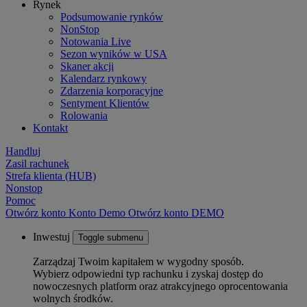
Rynek
Podsumowanie rynków
NonStop
Notowania Live
Sezon wyników w USA
Skaner akcji
Kalendarz rynkowy
Zdarzenia korporacyjne
Sentyment Klientów
Rolowania
Kontakt
Handluj
Zasil rachunek
Strefa klienta (HUB)
Nonstop
Pomoc
Otwórz konto
Konto
Demo
Otwórz konto DEMO
Inwestuj
Toggle submenu
Zarządzaj Twoim kapitałem w wygodny sposób.
Wybierz odpowiedni typ rachunku i zyskaj dostęp do
nowoczesnych platform oraz atrakcyjnego oprocentowania
wolnych środków.