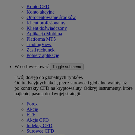
Konto CFD
Konto akcyjne
Oprocentowanie środków
Klient profesjonalny
Klient doświadczony
Aplikacja Mobilna
Platforma MT5
TradingView
Zasil rachunek
Pobierz aplikację
W co Inwestować
Toggle submenu
Twój dostęp do globalnych rynków.
Od tradycyjnych akcji, przez surowce i globalne waluty, aż
po kontrakty CFD na kryptowaluty. Odkryj instrumenty, które
najlepiej pasują do Twojej strategii.
Forex
Akcje
ETF
Akcje CFD
Indeksy CFD
Surowce CFD