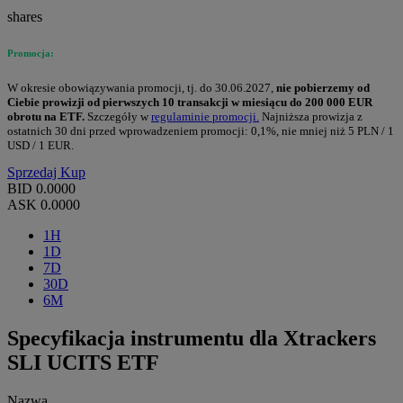
shares
Promocja:
W okresie obowiązywania promocji, tj. do 30.06.2027,
nie pobierzemy od
Ciebie prowizji od pierwszych 10 transakcji w miesiącu do 200 000 EUR
obrotu na ETF.
Szczegóły w
regulaminie promocji.
Najniższa prowizja z
ostatnich 30 dni przed wprowadzeniem promocji: 0,1%, nie mniej niż 5 PLN / 1
USD / 1 EUR.
Sprzedaj
Kup
BID
0.0000
ASK
0.0000
1H
1D
7D
30D
6M
Specyfikacja instrumentu dla Xtrackers
SLI UCITS ETF
Nazwa