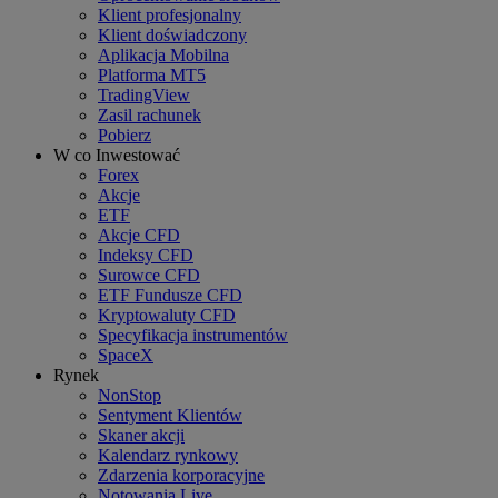
Klient profesjonalny
Klient doświadczony
Aplikacja Mobilna
Platforma MT5
TradingView
Zasil rachunek
Pobierz
W co Inwestować
Forex
Akcje
ETF
Akcje CFD
Indeksy CFD
Surowce CFD
ETF Fundusze CFD
Kryptowaluty CFD
Specyfikacja instrumentów
SpaceX
Rynek
NonStop
Sentyment Klientów
Skaner akcji
Kalendarz rynkowy
Zdarzenia korporacyjne
Notowania Live