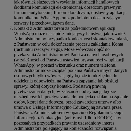
jak również służących wysyłaniu informacji handlowych
środkami komunikacji elektronicznej, doradcom prawnym,
firmom audytorskim, firmom doradczym, dostawcy aplikacji-
komunikatora WhatsApp oraz podmiotom dostarczającym
serwery i przechowującym dane.
Kontakt z Administratorem za pośrednictwem aplikacji
WhatsApp może nastąpić z inicjatywy Państwa, jak również
Administratora w przypadku konieczności skontaktowania się
z Państwem w celu dokończenia procesu zakładania Konta
(rachunku rzeczywistego). Może wówczas dojść do
przekazania Administratorowi Państwa danych osobowych
(w zależności od Państwa ustawień prywatności w aplikacji
WhatsApp) w postaci wizerunku oraz numeru telefonu.
Administrator może zażądać podania Państwa innych danych
osobowych tylko wówczas, gdy będzie to niezbędne do
udzielenia odpowiedzi na Państwa zapytanie lub obsługi
sprawy, której dotyczy kontakt. Podstawą prawną
przetwarzania danych, w zależności od sytuacji, będzie
niezbędność ich przetwarzania do podjęcia działań na żądanie
osoby, której dane dotyczą, przed zawarciem umowy albo
umowa o Usługę Informacyjno-Edukacyjną zawarta przez
Państwa z Administratorem w oparciu o Regulamin Usługi
Informacyjno-Edukacyjnej (art. 6 ust. 1 lit. b RODO), a w
pozostałych przypadkach prawnie uzasadniony interes
Administratora polegający na konieczności rozwiązania