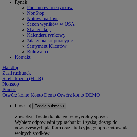
Rynek
Podsumowanie rynków
NonStop
Notowania Live
Sezon wyników w USA
Skaner akcji
Kalendarz rynkowy
Zdarzenia korporacyjne
Sentyment Klientów
Rolowania
Kontakt
Handluj
Zasil rachunek
Strefa klienta (HUB)
Nonstop
Pomoc
Otwórz konto
Konto
Demo
Otwórz konto DEMO
Inwestuj
Toggle submenu
Zarządzaj Twoim kapitałem w wygodny sposób.
Wybierz odpowiedni typ rachunku i zyskaj dostęp do
nowoczesnych platform oraz atrakcyjnego oprocentowania
wolnych środków.