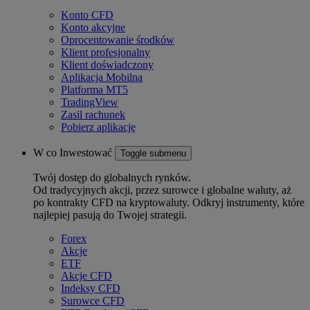
Konto CFD
Konto akcyjne
Oprocentowanie środków
Klient profesjonalny
Klient doświadczony
Aplikacja Mobilna
Platforma MT5
TradingView
Zasil rachunek
Pobierz aplikację
W co Inwestować
Toggle submenu
Twój dostęp do globalnych rynków.
Od tradycyjnych akcji, przez surowce i globalne waluty, aż
po kontrakty CFD na kryptowaluty. Odkryj instrumenty, które
najlepiej pasują do Twojej strategii.
Forex
Akcje
ETF
Akcje CFD
Indeksy CFD
Surowce CFD