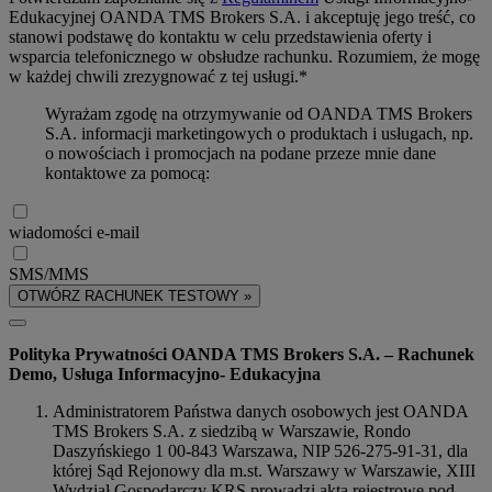
Edukacyjnej OANDA TMS Brokers S.A. i akceptuję jego treść, co
stanowi podstawę do kontaktu w celu przedstawienia oferty i
wsparcia telefonicznego w obsłudze rachunku. Rozumiem, że mogę
w każdej chwili zrezygnować z tej usługi.*
Wyrażam zgodę na otrzymywanie od OANDA TMS Brokers
S.A. informacji marketingowych o produktach i usługach, np.
o nowościach i promocjach na podane przeze mnie dane
kontaktowe za pomocą:
wiadomości e-mail
SMS/MMS
OTWÓRZ RACHUNEK TESTOWY »
Polityka Prywatności OANDA TMS Brokers S.A. – Rachunek
Demo, Usługa Informacyjno- Edukacyjna
Administratorem Państwa danych osobowych jest OANDA
TMS Brokers S.A. z siedzibą w Warszawie, Rondo
Daszyńskiego 1 00-843 Warszawa, NIP 526-275-91-31, dla
której Sąd Rejonowy dla m.st. Warszawy w Warszawie, XIII
Wydział Gospodarczy KRS prowadzi akta rejestrowe pod