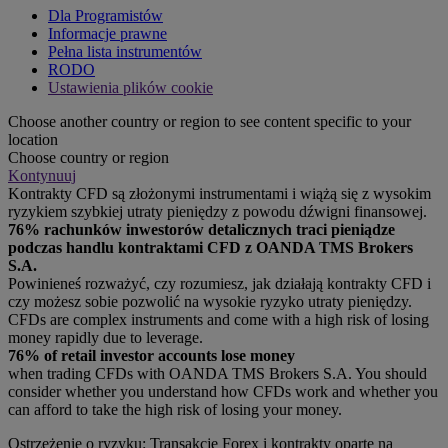
Dla Programistów
Informacje prawne
Pełna lista instrumentów
RODO
Ustawienia plików cookie
Choose another country or region to see content specific to your
location
Choose country or region
Kontynuuj
Kontrakty CFD są złożonymi instrumentami i wiążą się z wysokim
ryzykiem szybkiej utraty pieniędzy z powodu dźwigni finansowej.
76% rachunków inwestorów detalicznych traci pieniądze
podczas handlu kontraktami CFD z OANDA TMS Brokers
S.A.
Powinieneś rozważyć, czy rozumiesz, jak działają kontrakty CFD i
czy możesz sobie pozwolić na wysokie ryzyko utraty pieniędzy.
CFDs are complex instruments and come with a high risk of losing
money rapidly due to leverage.
76% of retail investor accounts lose money
when trading CFDs with OANDA TMS Brokers S.A. You should
consider whether you understand how CFDs work and whether you
can afford to take the high risk of losing your money.
Ostrzeżenie o ryzyku: Transakcje Forex i kontrakty oparte na