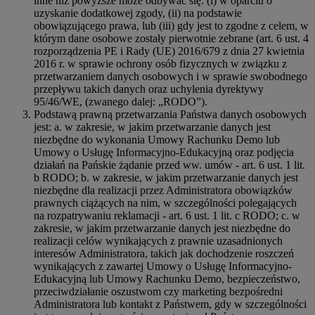
inne niż powyższe może odbywać się: (i) w oparciu o
uzyskanie dodatkowej zgody, (ii) na podstawie
obowiązującego prawa, lub (iii) gdy jest to zgodne z celem, w
którym dane osobowe zostały pierwotnie zebrane (art. 6 ust. 4
rozporządzenia PE i Rady (UE) 2016/679 z dnia 27 kwietnia
2016 r. w sprawie ochrony osób fizycznych w związku z
przetwarzaniem danych osobowych i w sprawie swobodnego
przepływu takich danych oraz uchylenia dyrektywy
95/46/WE, (zwanego dalej: „RODO”).
Podstawą prawną przetwarzania Państwa danych osobowych
jest: a. w zakresie, w jakim przetwarzanie danych jest
niezbędne do wykonania Umowy Rachunku Demo lub
Umowy o Usługę Informacyjno-Edukacyjną oraz podjęcia
działań na Pańskie żądanie przed ww. umów - art. 6 ust. 1 lit.
b RODO; b. w zakresie, w jakim przetwarzanie danych jest
niezbędne dla realizacji przez Administratora obowiązków
prawnych ciążących na nim, w szczególności polegających
na rozpatrywaniu reklamacji - art. 6 ust. 1 lit. c RODO; c. w
zakresie, w jakim przetwarzanie danych jest niezbędne do
realizacji celów wynikających z prawnie uzasadnionych
interesów Administratora, takich jak dochodzenie roszczeń
wynikających z zawartej Umowy o Usługę Informacyjno-
Edukacyjną lub Umowy Rachunku Demo, bezpieczeństwo,
przeciwdziałanie oszustwom czy marketing bezpośredni
Administratora lub kontakt z Państwem, gdy w szczególności