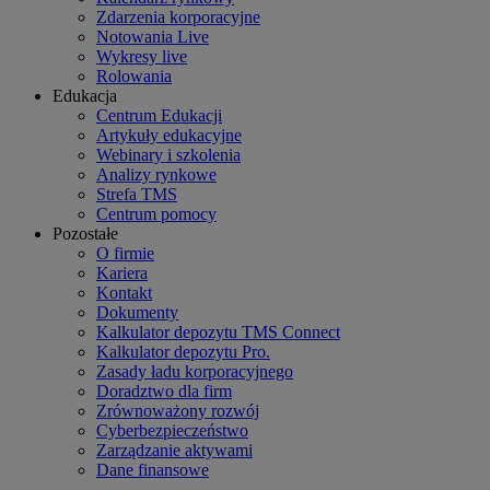
Zdarzenia korporacyjne
Notowania Live
Wykresy live
Rolowania
Edukacja
Centrum Edukacji
Artykuły edukacyjne
Webinary i szkolenia
Analizy rynkowe
Strefa TMS
Centrum pomocy
Pozostałe
O firmie
Kariera
Kontakt
Dokumenty
Kalkulator depozytu TMS Connect
Kalkulator depozytu Pro.
Zasady ładu korporacyjnego
Doradztwo dla firm
Zrównoważony rozwój
Cyberbezpieczeństwo
Zarządzanie aktywami
Dane finansowe