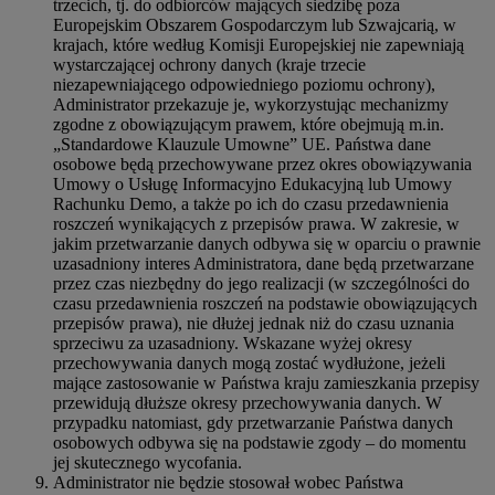
trzecich, tj. do odbiorców mających siedzibę poza
Europejskim Obszarem Gospodarczym lub Szwajcarią, w
krajach, które według Komisji Europejskiej nie zapewniają
wystarczającej ochrony danych (kraje trzecie
niezapewniającego odpowiedniego poziomu ochrony),
Administrator przekazuje je, wykorzystując mechanizmy
zgodne z obowiązującym prawem, które obejmują m.in.
„Standardowe Klauzule Umowne” UE. Państwa dane
osobowe będą przechowywane przez okres obowiązywania
Umowy o Usługę Informacyjno Edukacyjną lub Umowy
Rachunku Demo, a także po ich do czasu przedawnienia
roszczeń wynikających z przepisów prawa. W zakresie, w
jakim przetwarzanie danych odbywa się w oparciu o prawnie
uzasadniony interes Administratora, dane będą przetwarzane
przez czas niezbędny do jego realizacji (w szczególności do
czasu przedawnienia roszczeń na podstawie obowiązujących
przepisów prawa), nie dłużej jednak niż do czasu uznania
sprzeciwu za uzasadniony. Wskazane wyżej okresy
przechowywania danych mogą zostać wydłużone, jeżeli
mające zastosowanie w Państwa kraju zamieszkania przepisy
przewidują dłuższe okresy przechowywania danych. W
przypadku natomiast, gdy przetwarzanie Państwa danych
osobowych odbywa się na podstawie zgody – do momentu
jej skutecznego wycofania.
Administrator nie będzie stosował wobec Państwa