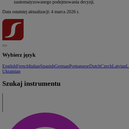
zautomatyzowanego podejmowania decyzji.
Data ostatniej aktualizacji: 4 marca 2026 r.
Wybierz język
English
French
Italian
Spanish
German
Portuguese
Dutch
Czech
Latvian
L
Ukrainian
Szukaj instrumentu