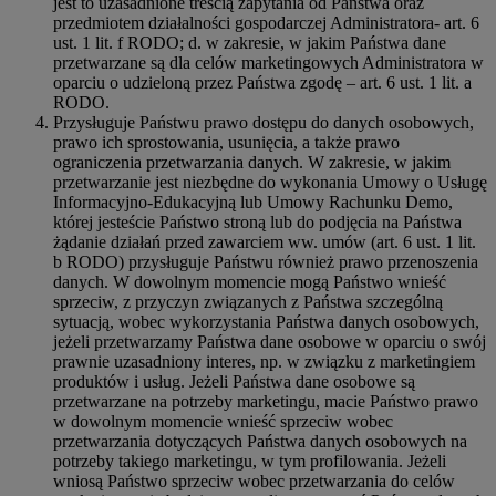
jest to uzasadnione treścią zapytania od Państwa oraz
przedmiotem działalności gospodarczej Administratora- art. 6
ust. 1 lit. f RODO; d. w zakresie, w jakim Państwa dane
przetwarzane są dla celów marketingowych Administratora w
oparciu o udzieloną przez Państwa zgodę – art. 6 ust. 1 lit. a
RODO.
Przysługuje Państwu prawo dostępu do danych osobowych,
prawo ich sprostowania, usunięcia, a także prawo
ograniczenia przetwarzania danych. W zakresie, w jakim
przetwarzanie jest niezbędne do wykonania Umowy o Usługę
Informacyjno-Edukacyjną lub Umowy Rachunku Demo,
której jesteście Państwo stroną lub do podjęcia na Państwa
żądanie działań przed zawarciem ww. umów (art. 6 ust. 1 lit.
b RODO) przysługuje Państwu również prawo przenoszenia
danych. W dowolnym momencie mogą Państwo wnieść
sprzeciw, z przyczyn związanych z Państwa szczególną
sytuacją, wobec wykorzystania Państwa danych osobowych,
jeżeli przetwarzamy Państwa dane osobowe w oparciu o swój
prawnie uzasadniony interes, np. w związku z marketingiem
produktów i usług. Jeżeli Państwa dane osobowe są
przetwarzane na potrzeby marketingu, macie Państwo prawo
w dowolnym momencie wnieść sprzeciw wobec
przetwarzania dotyczących Państwa danych osobowych na
potrzeby takiego marketingu, w tym profilowania. Jeżeli
wniosą Państwo sprzeciw wobec przetwarzania do celów