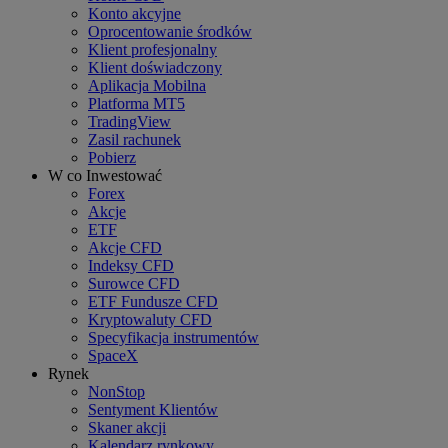
Konto akcyjne
Oprocentowanie środków
Klient profesjonalny
Klient doświadczony
Aplikacja Mobilna
Platforma MT5
TradingView
Zasil rachunek
Pobierz
W co Inwestować
Forex
Akcje
ETF
Akcje CFD
Indeksy CFD
Surowce CFD
ETF Fundusze CFD
Kryptowaluty CFD
Specyfikacja instrumentów
SpaceX
Rynek
NonStop
Sentyment Klientów
Skaner akcji
Kalendarz rynkowy