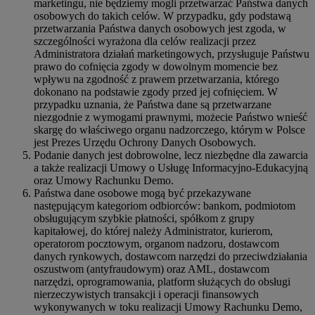
marketingu, nie będziemy mogli przetwarzać Państwa danych
osobowych do takich celów. W przypadku, gdy podstawą
przetwarzania Państwa danych osobowych jest zgoda, w
szczególności wyrażona dla celów realizacji przez
Administratora działań marketingowych, przysługuje Państwu
prawo do cofnięcia zgody w dowolnym momencie bez
wpływu na zgodność z prawem przetwarzania, którego
dokonano na podstawie zgody przed jej cofnięciem. W
przypadku uznania, że Państwa dane są przetwarzane
niezgodnie z wymogami prawnymi, możecie Państwo wnieść
skargę do właściwego organu nadzorczego, którym w Polsce
jest Prezes Urzędu Ochrony Danych Osobowych.
Podanie danych jest dobrowolne, lecz niezbędne dla zawarcia
a także realizacji Umowy o Usługę Informacyjno-Edukacyjną
oraz Umowy Rachunku Demo.
Państwa dane osobowe mogą być przekazywane
następującym kategoriom odbiorców: bankom, podmiotom
obsługującym szybkie płatności, spółkom z grupy
kapitałowej, do której należy Administrator, kurierom,
operatorom pocztowym, organom nadzoru, dostawcom
danych rynkowych, dostawcom narzędzi do przeciwdziałania
oszustwom (antyfraudowym) oraz AML, dostawcom
narzędzi, oprogramowania, platform służących do obsługi
nierzeczywistych transakcji i operacji finansowych
wykonywanych w toku realizacji Umowy Rachunku Demo,