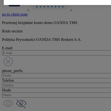
go to client zone
Przetestuj bezpłatne konto demo OANDA TMS
Rodo section
Polityka Prywatności OANDA TMS Brokers S.A.
E-mail
phone_prefix
Telefon
Hasło