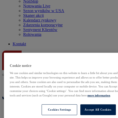
NonStop
Notowania Live
Sezon wyników w USA
Skaner akcji
Kalendarz rynkowy
Zdarzenia korporacyjne
Sentyment Klientów
Rolowania
Kontakt
Cookie notice
We use cookies and similar technologies on this website to learn a little bit about you an
site. This helps us improve your browsing experience and allows us to offer better produc
you and others. Some cookies are also used to personalise the ads you see, making them
interests. Cookies are stored locally on your computer or mobile device. You can Accept o
customise your choices using ‘Cookie settings’. You can find more information about 
tools and services (such as Google) use your personal data here:
more information
.
Cookies Settings
Accept All Cookies