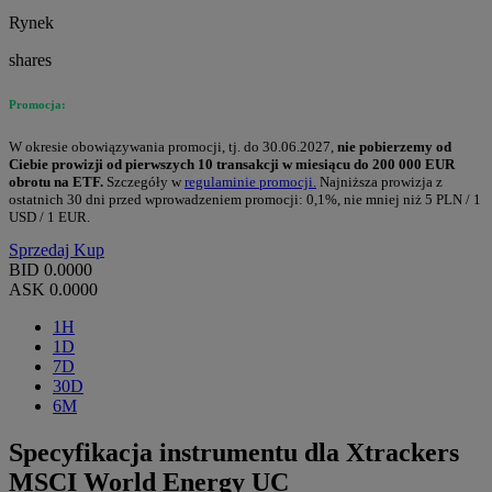
Rynek
shares
Promocja:
W okresie obowiązywania promocji, tj. do 30.06.2027,
nie pobierzemy od
Ciebie prowizji od pierwszych 10 transakcji w miesiącu do 200 000 EUR
obrotu na ETF.
Szczegóły w
regulaminie promocji.
Najniższa prowizja z
ostatnich 30 dni przed wprowadzeniem promocji: 0,1%, nie mniej niż 5 PLN / 1
USD / 1 EUR.
Sprzedaj
Kup
BID
0.0000
ASK
0.0000
1H
1D
7D
30D
6M
Specyfikacja instrumentu dla Xtrackers
MSCI World Energy UC