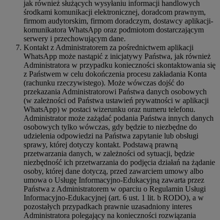
jak również służących wysyłaniu informacji handlowych
środkami komunikacji elektronicznej, doradcom prawnym,
firmom audytorskim, firmom doradczym, dostawcy aplikacji-
komunikatora WhatsApp oraz podmiotom dostarczającym
serwery i przechowującym dane.
Kontakt z Administratorem za pośrednictwem aplikacji
WhatsApp może nastąpić z inicjatywy Państwa, jak również
Administratora w przypadku konieczności skontaktowania się
z Państwem w celu dokończenia procesu zakładania Konta
(rachunku rzeczywistego). Może wówczas dojść do
przekazania Administratorowi Państwa danych osobowych
(w zależności od Państwa ustawień prywatności w aplikacji
WhatsApp) w postaci wizerunku oraz numeru telefonu.
Administrator może zażądać podania Państwa innych danych
osobowych tylko wówczas, gdy będzie to niezbędne do
udzielenia odpowiedzi na Państwa zapytanie lub obsługi
sprawy, której dotyczy kontakt. Podstawą prawną
przetwarzania danych, w zależności od sytuacji, będzie
niezbędność ich przetwarzania do podjęcia działań na żądanie
osoby, której dane dotyczą, przed zawarciem umowy albo
umowa o Usługę Informacyjno-Edukacyjną zawarta przez
Państwa z Administratorem w oparciu o Regulamin Usługi
Informacyjno-Edukacyjnej (art. 6 ust. 1 lit. b RODO), a w
pozostałych przypadkach prawnie uzasadniony interes
Administratora polegający na konieczności rozwiązania