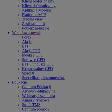
Klient profesjonalny
Klient doświadczony
Aplikacja Mobilna
Platforma MT5
TradingView
Zasil rachunek
Pobierz aplikację
W co Inwestować
Forex
Akcje
ETF
Akcje CFD
Indeksy CFD
Surowce CFD
ETF Fundusze CFD
Kryptowaluty CFD
SpaceX
Specyfikacja instrumentów
Edukacja
Centrum Edukacji
Artykuły edukacyjne
Webinary i szkolenia
Analizy rynkowe
Strefa TMS
Centrum pomocy