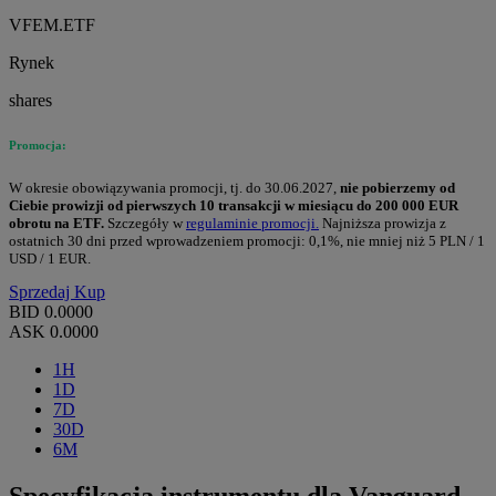
VFEM.ETF
Rynek
shares
Promocja:
W okresie obowiązywania promocji, tj. do 30.06.2027,
nie pobierzemy od
Ciebie prowizji od pierwszych 10 transakcji w miesiącu do 200 000 EUR
obrotu na ETF.
Szczegóły w
regulaminie promocji.
Najniższa prowizja z
ostatnich 30 dni przed wprowadzeniem promocji: 0,1%, nie mniej niż 5 PLN / 1
USD / 1 EUR.
Sprzedaj
Kup
BID
0.0000
ASK
0.0000
1H
1D
7D
30D
6M