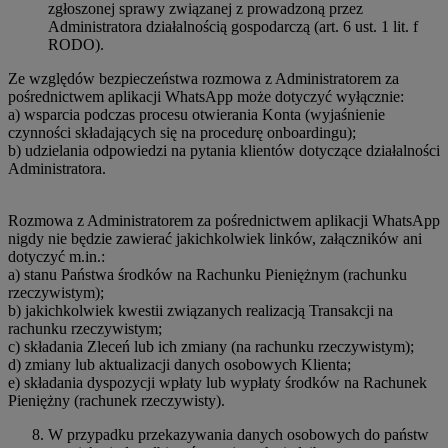
zgłoszonej sprawy związanej z prowadzoną przez
Administratora działalnością gospodarczą (art. 6 ust. 1 lit. f
RODO).
Ze względów bezpieczeństwa rozmowa z Administratorem za
pośrednictwem aplikacji WhatsApp może dotyczyć wyłącznie:
a) wsparcia podczas procesu otwierania Konta (wyjaśnienie
czynności składających się na procedurę onboardingu);
b) udzielania odpowiedzi na pytania klientów dotyczące działalności
Administratora.
Rozmowa z Administratorem za pośrednictwem aplikacji WhatsApp
nigdy nie będzie zawierać jakichkolwiek linków, załączników ani
dotyczyć m.in.:
a) stanu Państwa środków na Rachunku Pieniężnym (rachunku
rzeczywistym);
b) jakichkolwiek kwestii związanych realizacją Transakcji na
rachunku rzeczywistym;
c) składania Zleceń lub ich zmiany (na rachunku rzeczywistym);
d) zmiany lub aktualizacji danych osobowych Klienta;
e) składania dyspozycji wpłaty lub wypłaty środków na Rachunek
Pieniężny (rachunek rzeczywisty).
W przypadku przekazywania danych osobowych do państw