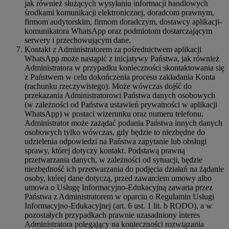
jak również służących wysyłaniu informacji handlowych
środkami komunikacji elektronicznej, doradcom prawnym,
firmom audytorskim, firmom doradczym, dostawcy aplikacji-
komunikatora WhatsApp oraz podmiotom dostarczającym
serwery i przechowującym dane.
Kontakt z Administratorem za pośrednictwem aplikacji
WhatsApp może nastąpić z inicjatywy Państwa, jak również
Administratora w przypadku konieczności skontaktowania się
z Państwem w celu dokończenia procesu zakładania Konta
(rachunku rzeczywistego). Może wówczas dojść do
przekazania Administratorowi Państwa danych osobowych
(w zależności od Państwa ustawień prywatności w aplikacji
WhatsApp) w postaci wizerunku oraz numeru telefonu.
Administrator może zażądać podania Państwa innych danych
osobowych tylko wówczas, gdy będzie to niezbędne do
udzielenia odpowiedzi na Państwa zapytanie lub obsługi
sprawy, której dotyczy kontakt. Podstawą prawną
przetwarzania danych, w zależności od sytuacji, będzie
niezbędność ich przetwarzania do podjęcia działań na żądanie
osoby, której dane dotyczą, przed zawarciem umowy albo
umowa o Usługę Informacyjno-Edukacyjną zawarta przez
Państwa z Administratorem w oparciu o Regulamin Usługi
Informacyjno-Edukacyjnej (art. 6 ust. 1 lit. b RODO), a w
pozostałych przypadkach prawnie uzasadniony interes
Administratora polegający na konieczności rozwiązania