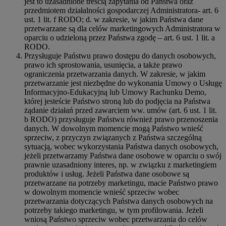
jest to uzasadnione treścią zapytania od Państwa oraz
przedmiotem działalności gospodarczej Administratora- art. 6
ust. 1 lit. f RODO; d. w zakresie, w jakim Państwa dane
przetwarzane są dla celów marketingowych Administratora w
oparciu o udzieloną przez Państwa zgodę – art. 6 ust. 1 lit. a
RODO.
Przysługuje Państwu prawo dostępu do danych osobowych,
prawo ich sprostowania, usunięcia, a także prawo
ograniczenia przetwarzania danych. W zakresie, w jakim
przetwarzanie jest niezbędne do wykonania Umowy o Usługę
Informacyjno-Edukacyjną lub Umowy Rachunku Demo,
której jesteście Państwo stroną lub do podjęcia na Państwa
żądanie działań przed zawarciem ww. umów (art. 6 ust. 1 lit.
b RODO) przysługuje Państwu również prawo przenoszenia
danych. W dowolnym momencie mogą Państwo wnieść
sprzeciw, z przyczyn związanych z Państwa szczególną
sytuacją, wobec wykorzystania Państwa danych osobowych,
jeżeli przetwarzamy Państwa dane osobowe w oparciu o swój
prawnie uzasadniony interes, np. w związku z marketingiem
produktów i usług. Jeżeli Państwa dane osobowe są
przetwarzane na potrzeby marketingu, macie Państwo prawo
w dowolnym momencie wnieść sprzeciw wobec
przetwarzania dotyczących Państwa danych osobowych na
potrzeby takiego marketingu, w tym profilowania. Jeżeli
wniosą Państwo sprzeciw wobec przetwarzania do celów