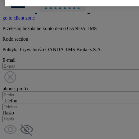
go to client zone
Przetestuj bezpłatne konto demo OANDA TMS
Rodo section
Polityka Prywatności OANDA TMS Brokers S.A.
E-mail
phone_prefix
Telefon
Hasło