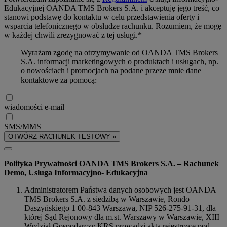
Edukacyjnej OANDA TMS Brokers S.A. i akceptuję jego treść, co
stanowi podstawę do kontaktu w celu przedstawienia oferty i
wsparcia telefonicznego w obsłudze rachunku. Rozumiem, że mogę
w każdej chwili zrezygnować z tej usługi.*
Wyrażam zgodę na otrzymywanie od OANDA TMS Brokers
S.A. informacji marketingowych o produktach i usługach, np.
o nowościach i promocjach na podane przeze mnie dane
kontaktowe za pomocą:
wiadomości e-mail
SMS/MMS
OTWÓRZ RACHUNEK TESTOWY »
Polityka Prywatności OANDA TMS Brokers S.A. – Rachunek
Demo, Usługa Informacyjno- Edukacyjna
Administratorem Państwa danych osobowych jest OANDA
TMS Brokers S.A. z siedzibą w Warszawie, Rondo
Daszyńskiego 1 00-843 Warszawa, NIP 526-275-91-31, dla
której Sąd Rejonowy dla m.st. Warszawy w Warszawie, XIII
Wydział Gospodarczy KRS prowadzi akta rejestrowe pod