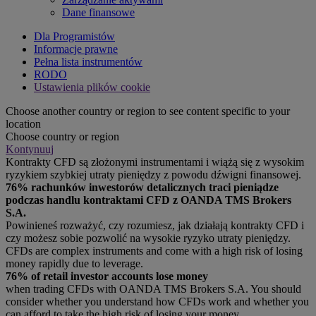
Dane finansowe
Dla Programistów
Informacje prawne
Pełna lista instrumentów
RODO
Ustawienia plików cookie
Choose another country or region to see content specific to your
location
Choose country or region
Kontynuuj
Kontrakty CFD są złożonymi instrumentami i wiążą się z wysokim
ryzykiem szybkiej utraty pieniędzy z powodu dźwigni finansowej.
76% rachunków inwestorów detalicznych traci pieniądze
podczas handlu kontraktami CFD z OANDA TMS Brokers
S.A.
Powinieneś rozważyć, czy rozumiesz, jak działają kontrakty CFD i
czy możesz sobie pozwolić na wysokie ryzyko utraty pieniędzy.
CFDs are complex instruments and come with a high risk of losing
money rapidly due to leverage.
76% of retail investor accounts lose money
when trading CFDs with OANDA TMS Brokers S.A. You should
consider whether you understand how CFDs work and whether you
can afford to take the high risk of losing your money.