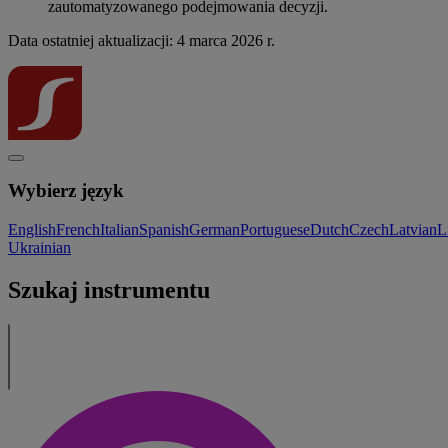
zautomatyzowanego podejmowania decyzji.
Data ostatniej aktualizacji: 4 marca 2026 r.
Wybierz język
English
French
Italian
Spanish
German
Portuguese
Dutch
Czech
Latvian
L
Ukrainian
Szukaj instrumentu