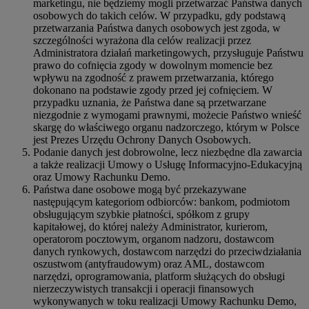
marketingu, nie będziemy mogli przetwarzać Państwa danych
osobowych do takich celów. W przypadku, gdy podstawą
przetwarzania Państwa danych osobowych jest zgoda, w
szczególności wyrażona dla celów realizacji przez
Administratora działań marketingowych, przysługuje Państwu
prawo do cofnięcia zgody w dowolnym momencie bez
wpływu na zgodność z prawem przetwarzania, którego
dokonano na podstawie zgody przed jej cofnięciem. W
przypadku uznania, że Państwa dane są przetwarzane
niezgodnie z wymogami prawnymi, możecie Państwo wnieść
skargę do właściwego organu nadzorczego, którym w Polsce
jest Prezes Urzędu Ochrony Danych Osobowych.
Podanie danych jest dobrowolne, lecz niezbędne dla zawarcia
a także realizacji Umowy o Usługę Informacyjno-Edukacyjną
oraz Umowy Rachunku Demo.
Państwa dane osobowe mogą być przekazywane
następującym kategoriom odbiorców: bankom, podmiotom
obsługującym szybkie płatności, spółkom z grupy
kapitałowej, do której należy Administrator, kurierom,
operatorom pocztowym, organom nadzoru, dostawcom
danych rynkowych, dostawcom narzędzi do przeciwdziałania
oszustwom (antyfraudowym) oraz AML, dostawcom
narzędzi, oprogramowania, platform służących do obsługi
nierzeczywistych transakcji i operacji finansowych
wykonywanych w toku realizacji Umowy Rachunku Demo,