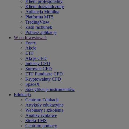
Klient profesjonalny
Klient doświadczony
Aplikacja Mobilna
Platforma MT5
TradingView
Zasil rachunek
Pobierz aplikację
W co Inwestować
Forex
Akcje
ETF
Akcje CFD
Indeksy CFD
Surowce CFD
ETF Fundusze CFD
Kryptowaluty CFD
SpaceX
Specyfikacja instrumentów
Edukacja
Centrum Edukacji
Artykuły edukacyjne
Webinary i szkolenia
Analizy rynkowe
Strefa TMS
Centrum pomocy