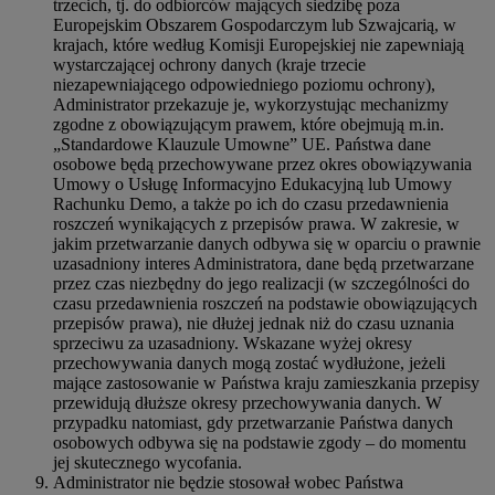
trzecich, tj. do odbiorców mających siedzibę poza
Europejskim Obszarem Gospodarczym lub Szwajcarią, w
krajach, które według Komisji Europejskiej nie zapewniają
wystarczającej ochrony danych (kraje trzecie
niezapewniającego odpowiedniego poziomu ochrony),
Administrator przekazuje je, wykorzystując mechanizmy
zgodne z obowiązującym prawem, które obejmują m.in.
„Standardowe Klauzule Umowne” UE. Państwa dane
osobowe będą przechowywane przez okres obowiązywania
Umowy o Usługę Informacyjno Edukacyjną lub Umowy
Rachunku Demo, a także po ich do czasu przedawnienia
roszczeń wynikających z przepisów prawa. W zakresie, w
jakim przetwarzanie danych odbywa się w oparciu o prawnie
uzasadniony interes Administratora, dane będą przetwarzane
przez czas niezbędny do jego realizacji (w szczególności do
czasu przedawnienia roszczeń na podstawie obowiązujących
przepisów prawa), nie dłużej jednak niż do czasu uznania
sprzeciwu za uzasadniony. Wskazane wyżej okresy
przechowywania danych mogą zostać wydłużone, jeżeli
mające zastosowanie w Państwa kraju zamieszkania przepisy
przewidują dłuższe okresy przechowywania danych. W
przypadku natomiast, gdy przetwarzanie Państwa danych
osobowych odbywa się na podstawie zgody – do momentu
jej skutecznego wycofania.
Administrator nie będzie stosował wobec Państwa