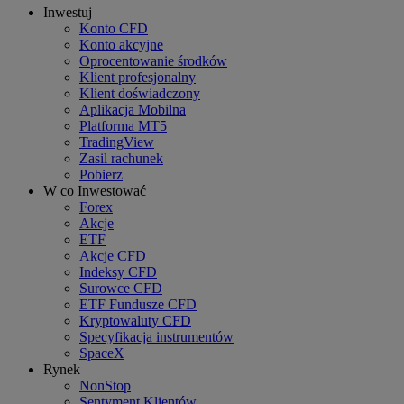
Inwestuj
Konto CFD
Konto akcyjne
Oprocentowanie środków
Klient profesjonalny
Klient doświadczony
Aplikacja Mobilna
Platforma MT5
TradingView
Zasil rachunek
Pobierz
W co Inwestować
Forex
Akcje
ETF
Akcje CFD
Indeksy CFD
Surowce CFD
ETF Fundusze CFD
Kryptowaluty CFD
Specyfikacja instrumentów
SpaceX
Rynek
NonStop
Sentyment Klientów