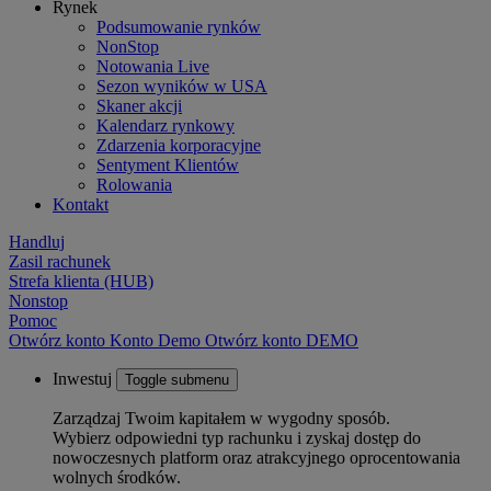
Rynek
Podsumowanie rynków
NonStop
Notowania Live
Sezon wyników w USA
Skaner akcji
Kalendarz rynkowy
Zdarzenia korporacyjne
Sentyment Klientów
Rolowania
Kontakt
Handluj
Zasil rachunek
Strefa klienta (HUB)
Nonstop
Pomoc
Otwórz konto
Konto
Demo
Otwórz konto DEMO
Inwestuj
Toggle submenu
Zarządzaj Twoim kapitałem w wygodny sposób.
Wybierz odpowiedni typ rachunku i zyskaj dostęp do
nowoczesnych platform oraz atrakcyjnego oprocentowania
wolnych środków.