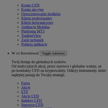
Konto CFD
Konto akcyjne
Oprocentowanie środków
Klient profesjonalny
Klient doświadczony
Aplikacja Mobilna
Platforma MT5
TradingView
Zasil rachunek
Pobierz aplikację
W co Inwestować
Toggle submenu
Twój dostęp do globalnych rynków.
Od tradycyjnych akcji, przez surowce i globalne waluty, aż
po kontrakty CFD na kryptowaluty. Odkryj instrumenty, które
najlepiej pasują do Twojej strategii.
Forex
Akcje
ETF
Akcje CFD
Indeksy CFD
Surowce CFD