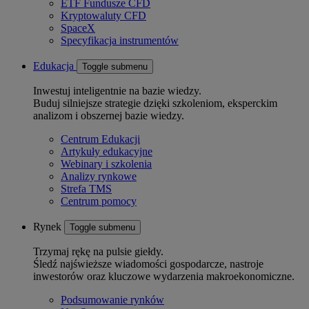
ETF Fundusze CFD
Kryptowaluty CFD
SpaceX
Specyfikacja instrumentów
Edukacja
Toggle submenu
Inwestuj inteligentnie na bazie wiedzy.
Buduj silniejsze strategie dzięki szkoleniom, eksperckim
analizom i obszernej bazie wiedzy.
Centrum Edukacji
Artykuły edukacyjne
Webinary i szkolenia
Analizy rynkowe
Strefa TMS
Centrum pomocy
Rynek
Toggle submenu
Trzymaj rękę na pulsie giełdy.
Śledź najświeższe wiadomości gospodarcze, nastroje
inwestorów oraz kluczowe wydarzenia makroekonomiczne.
Podsumowanie rynków