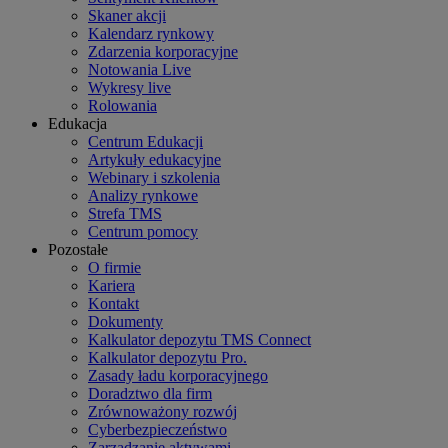
Skaner akcji
Kalendarz rynkowy
Zdarzenia korporacyjne
Notowania Live
Wykresy live
Rolowania
Edukacja
Centrum Edukacji
Artykuły edukacyjne
Webinary i szkolenia
Analizy rynkowe
Strefa TMS
Centrum pomocy
Pozostałe
O firmie
Kariera
Kontakt
Dokumenty
Kalkulator depozytu TMS Connect
Kalkulator depozytu Pro.
Zasady ładu korporacyjnego
Doradztwo dla firm
Zrównoważony rozwój
Cyberbezpieczeństwo
Zarządzanie aktywami