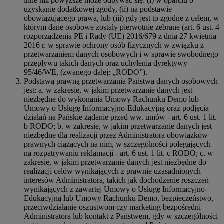
inne niż powyższe może odbywać się: (i) w oparciu o
uzyskanie dodatkowej zgody, (ii) na podstawie
obowiązującego prawa, lub (iii) gdy jest to zgodne z celem, w
którym dane osobowe zostały pierwotnie zebrane (art. 6 ust. 4
rozporządzenia PE i Rady (UE) 2016/679 z dnia 27 kwietnia
2016 r. w sprawie ochrony osób fizycznych w związku z
przetwarzaniem danych osobowych i w sprawie swobodnego
przepływu takich danych oraz uchylenia dyrektywy
95/46/WE, (zwanego dalej: „RODO”).
Podstawą prawną przetwarzania Państwa danych osobowych
jest: a. w zakresie, w jakim przetwarzanie danych jest
niezbędne do wykonania Umowy Rachunku Demo lub
Umowy o Usługę Informacyjno-Edukacyjną oraz podjęcia
działań na Pańskie żądanie przed ww. umów - art. 6 ust. 1 lit.
b RODO; b. w zakresie, w jakim przetwarzanie danych jest
niezbędne dla realizacji przez Administratora obowiązków
prawnych ciążących na nim, w szczególności polegających
na rozpatrywaniu reklamacji - art. 6 ust. 1 lit. c RODO; c. w
zakresie, w jakim przetwarzanie danych jest niezbędne do
realizacji celów wynikających z prawnie uzasadnionych
interesów Administratora, takich jak dochodzenie roszczeń
wynikających z zawartej Umowy o Usługę Informacyjno-
Edukacyjną lub Umowy Rachunku Demo, bezpieczeństwo,
przeciwdziałanie oszustwom czy marketing bezpośredni
Administratora lub kontakt z Państwem, gdy w szczególności