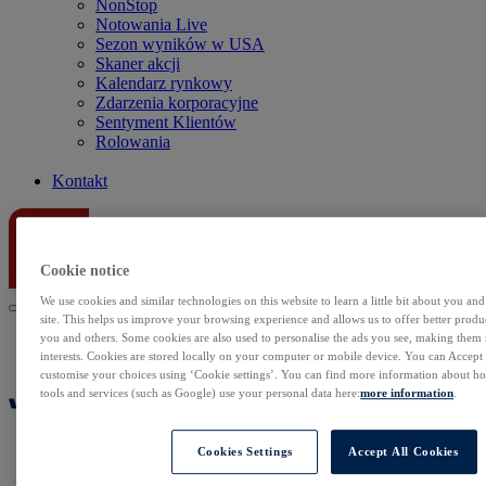
NonStop
Notowania Live
Sezon wyników w USA
Skaner akcji
Kalendarz rynkowy
Zdarzenia korporacyjne
Sentyment Klientów
Rolowania
Kontakt
Cookie notice
We use cookies and similar technologies on this website to learn a little bit about you an
site. This helps us improve your browsing experience and allows us to offer better produc
you and others. Some cookies are also used to personalise the ads you see, making them
interests. Cookies are stored locally on your computer or mobile device. You can Accept o
customise your choices using ‘Cookie settings’. You can find more information about 
tools and services (such as Google) use your personal data here:
more information
.
Cookies Settings
Accept All Cookies