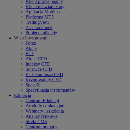
Klient profesjonalny
Klient doświadczony
Aplikacja Mobilna
Platforma MT5
TradingView
Zasil rachunek
Pobierz aplikację
W co Inwestować
Forex
Akcje
ETF
Akcje CFD
Indeksy CFD
Surowce CFD
ETF Fundusze CFD
Kryptowaluty CFD
SpaceX
Specyfikacja instrumentów
Edukacja
Centrum Edukacji
Artykuły edukacyjne
Webinary i szkolenia
Analizy rynkowe
Strefa TMS
Centrum pomocy