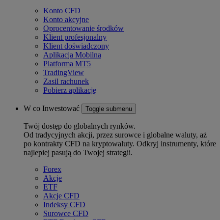
Konto CFD
Konto akcyjne
Oprocentowanie środków
Klient profesjonalny
Klient doświadczony
Aplikacja Mobilna
Platforma MT5
TradingView
Zasil rachunek
Pobierz aplikację
W co Inwestować
Toggle submenu
Twój dostęp do globalnych rynków.
Od tradycyjnych akcji, przez surowce i globalne waluty, aż
po kontrakty CFD na kryptowaluty. Odkryj instrumenty, które
najlepiej pasują do Twojej strategii.
Forex
Akcje
ETF
Akcje CFD
Indeksy CFD
Surowce CFD