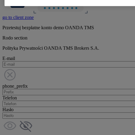
go to client zone
Przetestuj bezpłatne konto demo OANDA TMS
Rodo section
Polityka Prywatności OANDA TMS Brokers S.A.
E-mail
phone_prefix
Telefon
Hasło