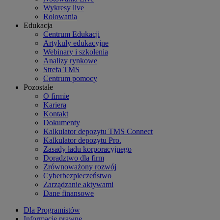
Wykresy live
Rolowania
Edukacja
Centrum Edukacji
Artykuły edukacyjne
Webinary i szkolenia
Analizy rynkowe
Strefa TMS
Centrum pomocy
Pozostałe
O firmie
Kariera
Kontakt
Dokumenty
Kalkulator depozytu TMS Connect
Kalkulator depozytu Pro.
Zasady ładu korporacyjnego
Doradztwo dla firm
Zrównoważony rozwój
Cyberbezpieczeństwo
Zarządzanie aktywami
Dane finansowe
Dla Programistów
Informacje prawne