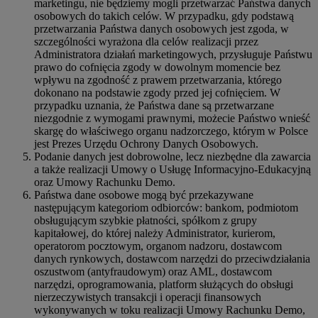
marketingu, nie będziemy mogli przetwarzać Państwa danych
osobowych do takich celów. W przypadku, gdy podstawą
przetwarzania Państwa danych osobowych jest zgoda, w
szczególności wyrażona dla celów realizacji przez
Administratora działań marketingowych, przysługuje Państwu
prawo do cofnięcia zgody w dowolnym momencie bez
wpływu na zgodność z prawem przetwarzania, którego
dokonano na podstawie zgody przed jej cofnięciem. W
przypadku uznania, że Państwa dane są przetwarzane
niezgodnie z wymogami prawnymi, możecie Państwo wnieść
skargę do właściwego organu nadzorczego, którym w Polsce
jest Prezes Urzędu Ochrony Danych Osobowych.
Podanie danych jest dobrowolne, lecz niezbędne dla zawarcia
a także realizacji Umowy o Usługę Informacyjno-Edukacyjną
oraz Umowy Rachunku Demo.
Państwa dane osobowe mogą być przekazywane
następującym kategoriom odbiorców: bankom, podmiotom
obsługującym szybkie płatności, spółkom z grupy
kapitałowej, do której należy Administrator, kurierom,
operatorom pocztowym, organom nadzoru, dostawcom
danych rynkowych, dostawcom narzędzi do przeciwdziałania
oszustwom (antyfraudowym) oraz AML, dostawcom
narzędzi, oprogramowania, platform służących do obsługi
nierzeczywistych transakcji i operacji finansowych
wykonywanych w toku realizacji Umowy Rachunku Demo,