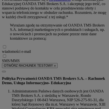
Edukacyjnej OANDA TMS Brokers S.A. i akceptuję jego treść, co
stanowi podstawę do kontaktu w celu przedstawienia oferty i
wsparcia telefonicznego w obsłudze rachunku. Rozumiem, że mogę
w każdej chwili zrezygnować z tej usługi.*
Wyrażam zgodę na otrzymywanie od OANDA TMS Brokers
S.A. informacji marketingowych o produktach i usługach, np.
o nowościach i promocjach na podane przeze mnie dane
kontaktowe za pomocą:
wiadomości e-mail
SMS/MMS
OTWÓRZ RACHUNEK TESTOWY »
Polityka Prywatności OANDA TMS Brokers S.A. – Rachunek
Demo, Usługa Informacyjno- Edukacyjna
Administratorem Państwa danych osobowych jest OANDA
TMS Brokers S.A. z siedzibą w Warszawie, Rondo
Daszyńskiego 1 00-843 Warszawa, NIP 526-275-91-31, dla
której Sąd Rejonowy dla m.st. Warszawy w Warszawie, XIII
Wydział Gospodarczy KRS prowadzi akta rejestrowe pod