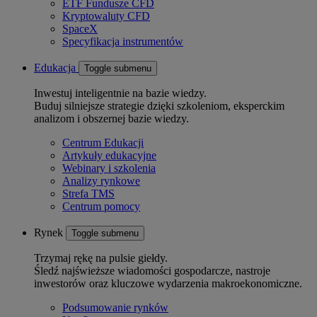
ETF Fundusze CFD
Kryptowaluty CFD
SpaceX
Specyfikacja instrumentów
Edukacja
Toggle submenu
Inwestuj inteligentnie na bazie wiedzy.
Buduj silniejsze strategie dzięki szkoleniom, eksperckim
analizom i obszernej bazie wiedzy.
Centrum Edukacji
Artykuły edukacyjne
Webinary i szkolenia
Analizy rynkowe
Strefa TMS
Centrum pomocy
Rynek
Toggle submenu
Trzymaj rękę na pulsie giełdy.
Śledź najświeższe wiadomości gospodarcze, nastroje
inwestorów oraz kluczowe wydarzenia makroekonomiczne.
Podsumowanie rynków