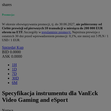
shares
Promocja:
W okresie obowiązywania promocji, tj. do 30.06.2027,
nie pobierzemy od
Ciebie prowizji od pierwszych 10 transakcji w miesiącu do 200 000 EUR
obrotu na ETF.
Szczegóły w
regulaminie promocji.
Najniższa prowizja z
ostatnich 30 dni przed wprowadzeniem promocji: 0,1%, nie mniej niż 5 PLN / 1
USD / 1 EUR.
Sprzedaj
Kup
BID
0.0000
ASK
0.0000
1H
1D
7D
30D
6M
Specyfikacja instrumentu dla VanEck
Video Gaming and eSport
Nazwa