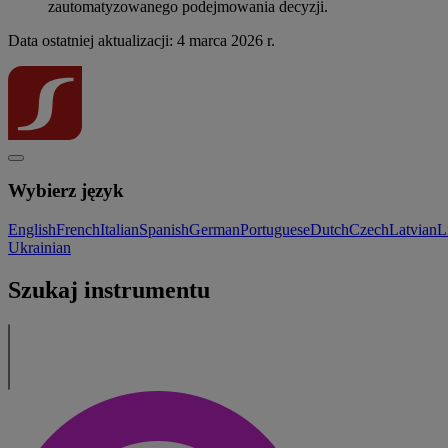
zautomatyzowanego podejmowania decyzji.
Data ostatniej aktualizacji: 4 marca 2026 r.
Wybierz język
English
French
Italian
Spanish
German
Portuguese
Dutch
Czech
Latvian
L
Ukrainian
Szukaj instrumentu