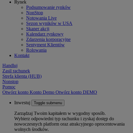
Rynek
Podsumowanie rynków
NonStop
Notowania Live
Sezon wyników w USA
Skaner akcji
Kalendarz rynkowy
Zdarzenia korporacyjne
Sentyment Klientów
Rolowania
Kontakt
Handluj
Zasil rachunek
Strefa klienta (HUB)
Nonstop
Pomoc
Otwórz konto
Konto
Demo
Otwórz konto DEMO
Inwestuj
Toggle submenu
Zarządzaj Twoim kapitałem w wygodny sposób.
Wybierz odpowiedni typ rachunku i zyskaj dostęp do
nowoczesnych platform oraz atrakcyjnego oprocentowania
wolnych środków.