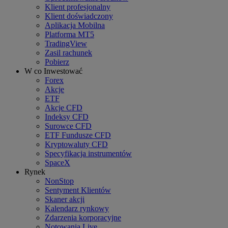
Klient profesjonalny
Klient doświadczony
Aplikacja Mobilna
Platforma MT5
TradingView
Zasil rachunek
Pobierz
W co Inwestować
Forex
Akcje
ETF
Akcje CFD
Indeksy CFD
Surowce CFD
ETF Fundusze CFD
Kryptowaluty CFD
Specyfikacja instrumentów
SpaceX
Rynek
NonStop
Sentyment Klientów
Skaner akcji
Kalendarz rynkowy
Zdarzenia korporacyjne
Notowania Live