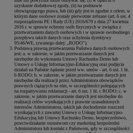
inne niż powyższe może odbywać się: (i) w oparciu o
uzyskanie dodatkowej zgody, (ii) na podstawie
obowiązującego prawa, lub (iii) gdy jest to zgodne z celem, w
którym dane osobowe zostały pierwotnie zebrane (art. 6 ust. 4
rozporządzenia PE i Rady (UE) 2016/679 z dnia 27 kwietnia
2016 r. w sprawie ochrony osób fizycznych w związku z
przetwarzaniem danych osobowych i w sprawie swobodnego
przepływu takich danych oraz uchylenia dyrektywy
95/46/WE, (zwanego dalej: „RODO”).
Podstawą prawną przetwarzania Państwa danych osobowych
jest: a. w zakresie, w jakim przetwarzanie danych jest
niezbędne do wykonania Umowy Rachunku Demo lub
Umowy o Usługę Informacyjno-Edukacyjną oraz podjęcia
działań na Pańskie żądanie przed ww. umów - art. 6 ust. 1 lit.
b RODO; b. w zakresie, w jakim przetwarzanie danych jest
niezbędne dla realizacji przez Administratora obowiązków
prawnych ciążących na nim, w szczególności polegających
na rozpatrywaniu reklamacji - art. 6 ust. 1 lit. c RODO; c. w
zakresie, w jakim przetwarzanie danych jest niezbędne do
realizacji celów wynikających z prawnie uzasadnionych
interesów Administratora, takich jak dochodzenie roszczeń
wynikających z zawartej Umowy o Usługę Informacyjno-
Edukacyjną lub Umowy Rachunku Demo, bezpieczeństwo,
przeciwdziałanie oszustwom czy marketing bezpośredni
Administratora lub kontakt z Państwem, gdy w szczególności