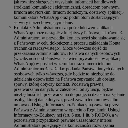
jak również służących wysyłaniu informacji handlowych
środkami komunikacji elektronicznej, doradcom prawnym,
firmom audytorskim, firmom doradczym, dostawcy aplikacji-
komunikatora WhatsApp oraz podmiotom dostarczającym
serwery i przechowującym dane.
Kontakt z Administratorem za pośrednictwem aplikacji
WhatsApp może nastąpić z inicjatywy Państwa, jak również
Administratora w przypadku konieczności skontaktowania się
z Państwem w celu dokończenia procesu zakładania Konta
(rachunku rzeczywistego). Może wówczas dojść do
przekazania Administratorowi Państwa danych osobowych
(w zależności od Państwa ustawień prywatności w aplikacji
WhatsApp) w postaci wizerunku oraz numeru telefonu.
Administrator może zażądać podania Państwa innych danych
osobowych tylko wówczas, gdy będzie to niezbędne do
udzielenia odpowiedzi na Państwa zapytanie lub obsługi
sprawy, której dotyczy kontakt. Podstawą prawną
przetwarzania danych, w zależności od sytuacji, będzie
niezbędność ich przetwarzania do podjęcia działań na żądanie
osoby, której dane dotyczą, przed zawarciem umowy albo
umowa o Usługę Informacyjno-Edukacyjną zawarta przez
Państwa z Administratorem w oparciu o Regulamin Usługi
Informacyjno-Edukacyjnej (art. 6 ust. 1 lit. b RODO), a w
pozostałych przypadkach prawnie uzasadniony interes
Administratora polegający na konieczności rozwiązania