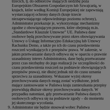
trzecich, tj. do odbiorców mających siedzibę poza
Europejskim Obszarem Gospodarczym lub Szwajcarią, w
krajach, które według Komisji Europejskiej nie zapewniają
wystarczającej ochrony danych (kraje trzecie
niezapewniającego odpowiedniego poziomu ochrony),
Administrator przekazuje je, wykorzystując mechanizmy
zgodne z obowiązującym prawem, które obejmują m.in.
„Standardowe Klauzule Umowne” UE. Państwa dane
osobowe będą przechowywane przez okres obowiązywania
Umowy o Usługę Informacyjno Edukacyjną lub Umowy
Rachunku Demo, a także po ich do czasu przedawnienia
roszczeń wynikających z przepisów prawa. W zakresie, w
jakim przetwarzanie danych odbywa się w oparciu o prawnie
uzasadniony interes Administratora, dane będą przetwarzane
przez czas niezbędny do jego realizacji (w szczególności do
czasu przedawnienia roszczeń na podstawie obowiązujących
przepisów prawa), nie dłużej jednak niż do czasu uznania
sprzeciwu za uzasadniony. Wskazane wyżej okresy
przechowywania danych mogą zostać wydłużone, jeżeli
mające zastosowanie w Państwa kraju zamieszkania przepisy
przewidują dłuższe okresy przechowywania danych. W
przypadku natomiast, gdy przetwarzanie Państwa danych
osobowych odbywa się na podstawie zgody – do momentu
jej skutecznego wycofania.
Administrator nie będzie stosował wobec Państwa