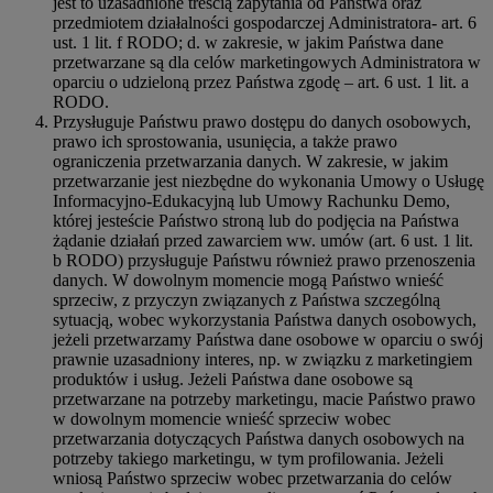
jest to uzasadnione treścią zapytania od Państwa oraz
przedmiotem działalności gospodarczej Administratora- art. 6
ust. 1 lit. f RODO; d. w zakresie, w jakim Państwa dane
przetwarzane są dla celów marketingowych Administratora w
oparciu o udzieloną przez Państwa zgodę – art. 6 ust. 1 lit. a
RODO.
Przysługuje Państwu prawo dostępu do danych osobowych,
prawo ich sprostowania, usunięcia, a także prawo
ograniczenia przetwarzania danych. W zakresie, w jakim
przetwarzanie jest niezbędne do wykonania Umowy o Usługę
Informacyjno-Edukacyjną lub Umowy Rachunku Demo,
której jesteście Państwo stroną lub do podjęcia na Państwa
żądanie działań przed zawarciem ww. umów (art. 6 ust. 1 lit.
b RODO) przysługuje Państwu również prawo przenoszenia
danych. W dowolnym momencie mogą Państwo wnieść
sprzeciw, z przyczyn związanych z Państwa szczególną
sytuacją, wobec wykorzystania Państwa danych osobowych,
jeżeli przetwarzamy Państwa dane osobowe w oparciu o swój
prawnie uzasadniony interes, np. w związku z marketingiem
produktów i usług. Jeżeli Państwa dane osobowe są
przetwarzane na potrzeby marketingu, macie Państwo prawo
w dowolnym momencie wnieść sprzeciw wobec
przetwarzania dotyczących Państwa danych osobowych na
potrzeby takiego marketingu, w tym profilowania. Jeżeli
wniosą Państwo sprzeciw wobec przetwarzania do celów