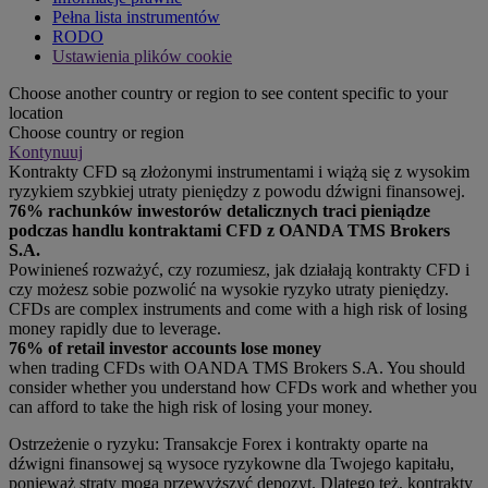
Pełna lista instrumentów
RODO
Ustawienia plików cookie
Choose another country or region to see content specific to your
location
Choose country or region
Kontynuuj
Kontrakty CFD są złożonymi instrumentami i wiążą się z wysokim
ryzykiem szybkiej utraty pieniędzy z powodu dźwigni finansowej.
76% rachunków inwestorów detalicznych traci pieniądze
podczas handlu kontraktami CFD z OANDA TMS Brokers
S.A.
Powinieneś rozważyć, czy rozumiesz, jak działają kontrakty CFD i
czy możesz sobie pozwolić na wysokie ryzyko utraty pieniędzy.
CFDs are complex instruments and come with a high risk of losing
money rapidly due to leverage.
76% of retail investor accounts lose money
when trading CFDs with OANDA TMS Brokers S.A. You should
consider whether you understand how CFDs work and whether you
can afford to take the high risk of losing your money.
Ostrzeżenie o ryzyku: Transakcje Forex i kontrakty oparte na
dźwigni finansowej są wysoce ryzykowne dla Twojego kapitału,
ponieważ straty mogą przewyższyć depozyt. Dlatego też, kontrakty