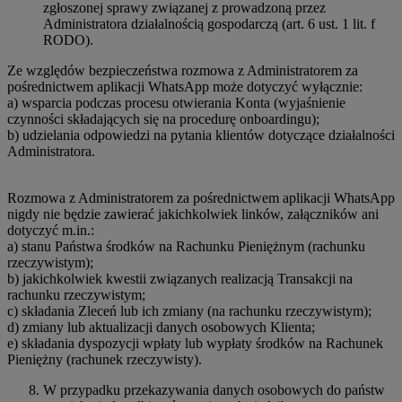
zgłoszonej sprawy związanej z prowadzoną przez
Administratora działalnością gospodarczą (art. 6 ust. 1 lit. f
RODO).
Ze względów bezpieczeństwa rozmowa z Administratorem za
pośrednictwem aplikacji WhatsApp może dotyczyć wyłącznie:
a) wsparcia podczas procesu otwierania Konta (wyjaśnienie
czynności składających się na procedurę onboardingu);
b) udzielania odpowiedzi na pytania klientów dotyczące działalności
Administratora.
Rozmowa z Administratorem za pośrednictwem aplikacji WhatsApp
nigdy nie będzie zawierać jakichkolwiek linków, załączników ani
dotyczyć m.in.:
a) stanu Państwa środków na Rachunku Pieniężnym (rachunku
rzeczywistym);
b) jakichkolwiek kwestii związanych realizacją Transakcji na
rachunku rzeczywistym;
c) składania Zleceń lub ich zmiany (na rachunku rzeczywistym);
d) zmiany lub aktualizacji danych osobowych Klienta;
e) składania dyspozycji wpłaty lub wypłaty środków na Rachunek
Pieniężny (rachunek rzeczywisty).
W przypadku przekazywania danych osobowych do państw