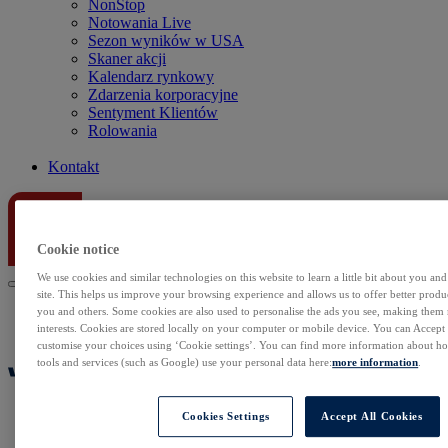
NonStop
Notowania Live
Sezon wyników w USA
Skaner akcji
Kalendarz rynkowy
Zdarzenia korporacyjne
Sentyment Klientów
Rolowania
Kontakt
Cookie notice
We use cookies and similar technologies on this website to learn a little bit about you an
site. This helps us improve your browsing experience and allows us to offer better produc
you and others. Some cookies are also used to personalise the ads you see, making them
interests. Cookies are stored locally on your computer or mobile device. You can Accept o
customise your choices using ‘Cookie settings’. You can find more information about 
tools and services (such as Google) use your personal data here:
more information
.
Cookies Settings
Accept All Cookies