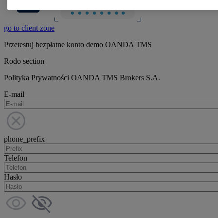
go to client zone
Przetestuj bezpłatne konto demo OANDA TMS
Rodo section
Polityka Prywatności OANDA TMS Brokers S.A.
E-mail
phone_prefix
Telefon
Hasło