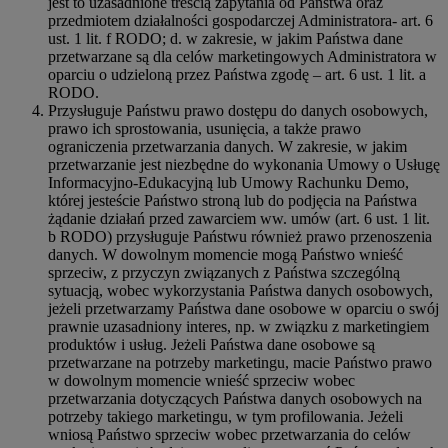
jest to uzasadnione treścią zapytania od Państwa oraz
przedmiotem działalności gospodarczej Administratora- art. 6
ust. 1 lit. f RODO; d. w zakresie, w jakim Państwa dane
przetwarzane są dla celów marketingowych Administratora w
oparciu o udzieloną przez Państwa zgodę – art. 6 ust. 1 lit. a
RODO.
Przysługuje Państwu prawo dostępu do danych osobowych,
prawo ich sprostowania, usunięcia, a także prawo
ograniczenia przetwarzania danych. W zakresie, w jakim
przetwarzanie jest niezbędne do wykonania Umowy o Usługę
Informacyjno-Edukacyjną lub Umowy Rachunku Demo,
której jesteście Państwo stroną lub do podjęcia na Państwa
żądanie działań przed zawarciem ww. umów (art. 6 ust. 1 lit.
b RODO) przysługuje Państwu również prawo przenoszenia
danych. W dowolnym momencie mogą Państwo wnieść
sprzeciw, z przyczyn związanych z Państwa szczególną
sytuacją, wobec wykorzystania Państwa danych osobowych,
jeżeli przetwarzamy Państwa dane osobowe w oparciu o swój
prawnie uzasadniony interes, np. w związku z marketingiem
produktów i usług. Jeżeli Państwa dane osobowe są
przetwarzane na potrzeby marketingu, macie Państwo prawo
w dowolnym momencie wnieść sprzeciw wobec
przetwarzania dotyczących Państwa danych osobowych na
potrzeby takiego marketingu, w tym profilowania. Jeżeli
wniosą Państwo sprzeciw wobec przetwarzania do celów