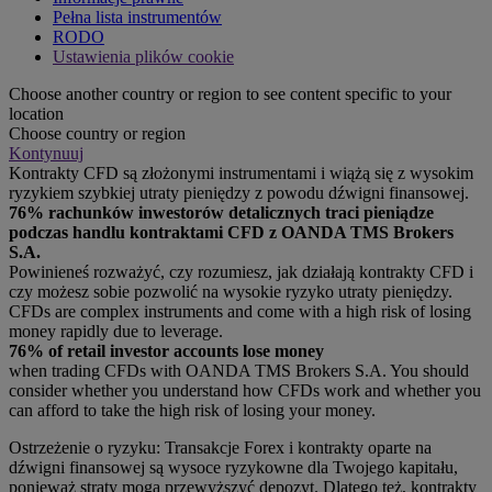
Pełna lista instrumentów
RODO
Ustawienia plików cookie
Choose another country or region to see content specific to your
location
Choose country or region
Kontynuuj
Kontrakty CFD są złożonymi instrumentami i wiążą się z wysokim
ryzykiem szybkiej utraty pieniędzy z powodu dźwigni finansowej.
76% rachunków inwestorów detalicznych traci pieniądze
podczas handlu kontraktami CFD z OANDA TMS Brokers
S.A.
Powinieneś rozważyć, czy rozumiesz, jak działają kontrakty CFD i
czy możesz sobie pozwolić na wysokie ryzyko utraty pieniędzy.
CFDs are complex instruments and come with a high risk of losing
money rapidly due to leverage.
76% of retail investor accounts lose money
when trading CFDs with OANDA TMS Brokers S.A. You should
consider whether you understand how CFDs work and whether you
can afford to take the high risk of losing your money.
Ostrzeżenie o ryzyku: Transakcje Forex i kontrakty oparte na
dźwigni finansowej są wysoce ryzykowne dla Twojego kapitału,
ponieważ straty mogą przewyższyć depozyt. Dlatego też, kontrakty