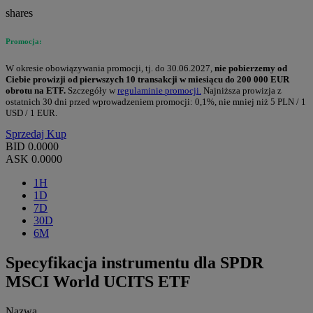
shares
Promocja:
W okresie obowiązywania promocji, tj. do 30.06.2027,
nie pobierzemy od
Ciebie prowizji od pierwszych 10 transakcji w miesiącu do 200 000 EUR
obrotu na ETF.
Szczegóły w
regulaminie promocji.
Najniższa prowizja z
ostatnich 30 dni przed wprowadzeniem promocji: 0,1%, nie mniej niż 5 PLN / 1
USD / 1 EUR.
Sprzedaj
Kup
BID
0.0000
ASK
0.0000
1H
1D
7D
30D
6M
Specyfikacja instrumentu dla SPDR
MSCI World UCITS ETF
Nazwa