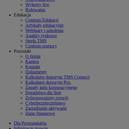
Wykresy live
Rolowania
Edukacja
Centrum Edukacji
Artykuły edukacyjne
Webinary i szkolenia
Analizy rynkowe
Strefa TMS
Centrum pomocy
Pozostałe
O firmie
Kariera
Kontakt
Dokumenty
Kalkulator depozytu TMS Connect
Kalkulator depozytu Pro.
Zasady ładu korporacyjnego
Doradztwo dla firm
Zrównoważony rozwój
Cyberbezpieczeństwo
Zarządzanie aktywami
Dane finansowe
Dla Programistów
Informacje prawne