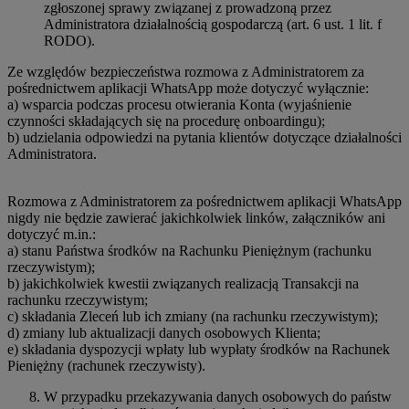
zgłoszonej sprawy związanej z prowadzoną przez
Administratora działalnością gospodarczą (art. 6 ust. 1 lit. f
RODO).
Ze względów bezpieczeństwa rozmowa z Administratorem za
pośrednictwem aplikacji WhatsApp może dotyczyć wyłącznie:
a) wsparcia podczas procesu otwierania Konta (wyjaśnienie
czynności składających się na procedurę onboardingu);
b) udzielania odpowiedzi na pytania klientów dotyczące działalności
Administratora.
Rozmowa z Administratorem za pośrednictwem aplikacji WhatsApp
nigdy nie będzie zawierać jakichkolwiek linków, załączników ani
dotyczyć m.in.:
a) stanu Państwa środków na Rachunku Pieniężnym (rachunku
rzeczywistym);
b) jakichkolwiek kwestii związanych realizacją Transakcji na
rachunku rzeczywistym;
c) składania Zleceń lub ich zmiany (na rachunku rzeczywistym);
d) zmiany lub aktualizacji danych osobowych Klienta;
e) składania dyspozycji wpłaty lub wypłaty środków na Rachunek
Pieniężny (rachunek rzeczywisty).
W przypadku przekazywania danych osobowych do państw