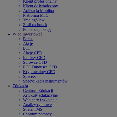
Klient profesjonalny
Klient doświadczony
Aplikacja Mobilna
Platforma MT5
TradingView
Zasil rachunek
Pobierz aplikację
W co Inwestować
Forex
Akcje
ETF
Akcje CFD
Indeksy CFD
Surowce CFD
ETF Fundusze CFD
Kryptowaluty CFD
SpaceX
Specyfikacja instrumentów
Edukacja
Centrum Edukacji
Artykuły edukacyjne
Webinary i szkolenia
Analizy rynkowe
Strefa TMS
Centrum pomocy