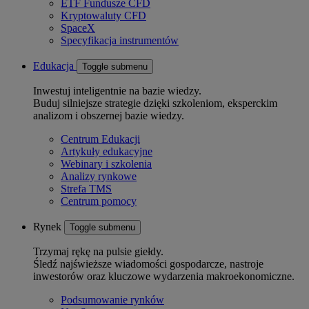
ETF Fundusze CFD
Kryptowaluty CFD
SpaceX
Specyfikacja instrumentów
Edukacja
Toggle submenu
Inwestuj inteligentnie na bazie wiedzy.
Buduj silniejsze strategie dzięki szkoleniom, eksperckim
analizom i obszernej bazie wiedzy.
Centrum Edukacji
Artykuły edukacyjne
Webinary i szkolenia
Analizy rynkowe
Strefa TMS
Centrum pomocy
Rynek
Toggle submenu
Trzymaj rękę na pulsie giełdy.
Śledź najświeższe wiadomości gospodarcze, nastroje
inwestorów oraz kluczowe wydarzenia makroekonomiczne.
Podsumowanie rynków