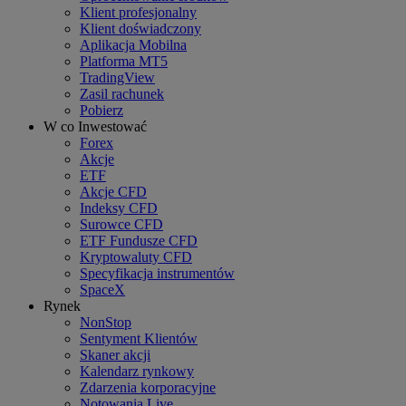
Klient profesjonalny
Klient doświadczony
Aplikacja Mobilna
Platforma MT5
TradingView
Zasil rachunek
Pobierz
W co Inwestować
Forex
Akcje
ETF
Akcje CFD
Indeksy CFD
Surowce CFD
ETF Fundusze CFD
Kryptowaluty CFD
Specyfikacja instrumentów
SpaceX
Rynek
NonStop
Sentyment Klientów
Skaner akcji
Kalendarz rynkowy
Zdarzenia korporacyjne
Notowania Live