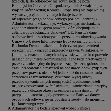
trzecich, tj. do odbiorców mających siedzibę poza
Europejskim Obszarem Gospodarczym lub Szwajcarią, w
krajach, które według Komisji Europejskiej nie zapewniają
wystarczającej ochrony danych (kraje trzecie
niezapewniającego odpowiedniego poziomu ochrony),
Administrator przekazuje je, wykorzystując mechanizmy
zgodne z obowiązującym prawem, które obejmują m.in.
„Standardowe Klauzule Umowne” UE. Państwa dane
osobowe będą przechowywane przez okres obowiązywania
Umowy o Usługę Informacyjno Edukacyjną lub Umowy
Rachunku Demo, a także po ich do czasu przedawnienia
roszczeń wynikających z przepisów prawa. W zakresie, w
jakim przetwarzanie danych odbywa się w oparciu o prawnie
uzasadniony interes Administratora, dane będą przetwarzane
przez czas niezbędny do jego realizacji (w szczególności do
czasu przedawnienia roszczeń na podstawie obowiązujących
przepisów prawa), nie dłużej jednak niż do czasu uznania
sprzeciwu za uzasadniony. Wskazane wyżej okresy
przechowywania danych mogą zostać wydłużone, jeżeli
mające zastosowanie w Państwa kraju zamieszkania przepisy
przewidują dłuższe okresy przechowywania danych. W
przypadku natomiast, gdy przetwarzanie Państwa danych
osobowych odbywa się na podstawie zgody – do momentu
jej skutecznego wycofania.
Administrator nie będzie stosował wobec Państwa