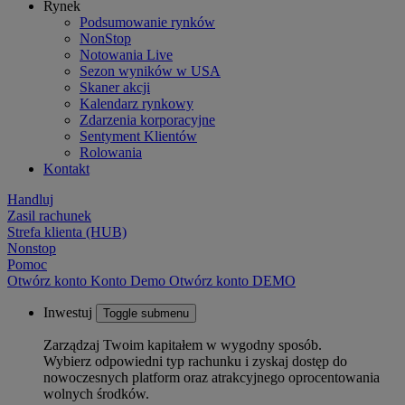
Rynek
Podsumowanie rynków
NonStop
Notowania Live
Sezon wyników w USA
Skaner akcji
Kalendarz rynkowy
Zdarzenia korporacyjne
Sentyment Klientów
Rolowania
Kontakt
Handluj
Zasil rachunek
Strefa klienta (HUB)
Nonstop
Pomoc
Otwórz konto
Konto
Demo
Otwórz konto DEMO
Inwestuj
Toggle submenu
Zarządzaj Twoim kapitałem w wygodny sposób.
Wybierz odpowiedni typ rachunku i zyskaj dostęp do
nowoczesnych platform oraz atrakcyjnego oprocentowania
wolnych środków.