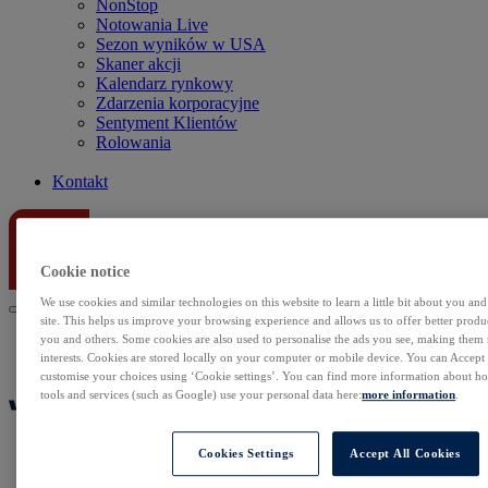
NonStop
Notowania Live
Sezon wyników w USA
Skaner akcji
Kalendarz rynkowy
Zdarzenia korporacyjne
Sentyment Klientów
Rolowania
Kontakt
Cookie notice
We use cookies and similar technologies on this website to learn a little bit about you an
site. This helps us improve your browsing experience and allows us to offer better produc
you and others. Some cookies are also used to personalise the ads you see, making them
interests. Cookies are stored locally on your computer or mobile device. You can Accept o
customise your choices using ‘Cookie settings’. You can find more information about 
tools and services (such as Google) use your personal data here:
more information
.
Cookies Settings
Accept All Cookies