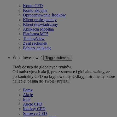
Konto CFD
Konto akcyjne
Oprocentowanie środków
Klient profesjonalny
Klient doświadczony
Aplikacja Mobilna
Platforma MT5
TradingView
Zasil rachunek
Pobierz aplikację
W co Inwestować
Toggle submenu
Twój dostęp do globalnych rynków.
Od tradycyjnych akcji, przez surowce i globalne waluty, aż
po kontrakty CFD na kryptowaluty. Odkryj instrumenty, które
najlepiej pasują do Twojej strategii.
Forex
Akcje
ETF
Akcje CFD
Indeksy CFD
Surowce CFD