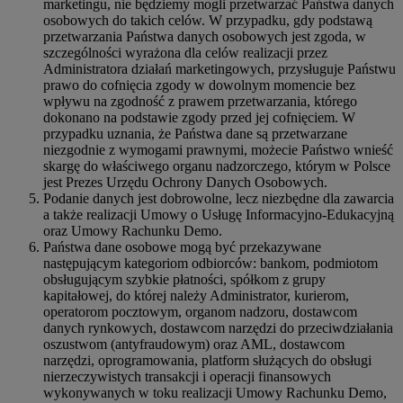
marketingu, nie będziemy mogli przetwarzać Państwa danych
osobowych do takich celów. W przypadku, gdy podstawą
przetwarzania Państwa danych osobowych jest zgoda, w
szczególności wyrażona dla celów realizacji przez
Administratora działań marketingowych, przysługuje Państwu
prawo do cofnięcia zgody w dowolnym momencie bez
wpływu na zgodność z prawem przetwarzania, którego
dokonano na podstawie zgody przed jej cofnięciem. W
przypadku uznania, że Państwa dane są przetwarzane
niezgodnie z wymogami prawnymi, możecie Państwo wnieść
skargę do właściwego organu nadzorczego, którym w Polsce
jest Prezes Urzędu Ochrony Danych Osobowych.
Podanie danych jest dobrowolne, lecz niezbędne dla zawarcia
a także realizacji Umowy o Usługę Informacyjno-Edukacyjną
oraz Umowy Rachunku Demo.
Państwa dane osobowe mogą być przekazywane
następującym kategoriom odbiorców: bankom, podmiotom
obsługującym szybkie płatności, spółkom z grupy
kapitałowej, do której należy Administrator, kurierom,
operatorom pocztowym, organom nadzoru, dostawcom
danych rynkowych, dostawcom narzędzi do przeciwdziałania
oszustwom (antyfraudowym) oraz AML, dostawcom
narzędzi, oprogramowania, platform służących do obsługi
nierzeczywistych transakcji i operacji finansowych
wykonywanych w toku realizacji Umowy Rachunku Demo,