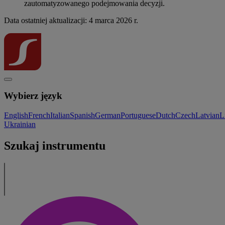
zautomatyzowanego podejmowania decyzji.
Data ostatniej aktualizacji: 4 marca 2026 r.
Wybierz język
English
French
Italian
Spanish
German
Portuguese
Dutch
Czech
Latvian
L
Ukrainian
Szukaj instrumentu