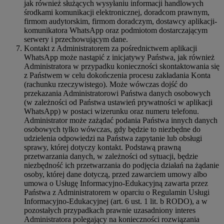
jak również służących wysyłaniu informacji handlowych
środkami komunikacji elektronicznej, doradcom prawnym,
firmom audytorskim, firmom doradczym, dostawcy aplikacji-
komunikatora WhatsApp oraz podmiotom dostarczającym
serwery i przechowującym dane.
Kontakt z Administratorem za pośrednictwem aplikacji
WhatsApp może nastąpić z inicjatywy Państwa, jak również
Administratora w przypadku konieczności skontaktowania się
z Państwem w celu dokończenia procesu zakładania Konta
(rachunku rzeczywistego). Może wówczas dojść do
przekazania Administratorowi Państwa danych osobowych
(w zależności od Państwa ustawień prywatności w aplikacji
WhatsApp) w postaci wizerunku oraz numeru telefonu.
Administrator może zażądać podania Państwa innych danych
osobowych tylko wówczas, gdy będzie to niezbędne do
udzielenia odpowiedzi na Państwa zapytanie lub obsługi
sprawy, której dotyczy kontakt. Podstawą prawną
przetwarzania danych, w zależności od sytuacji, będzie
niezbędność ich przetwarzania do podjęcia działań na żądanie
osoby, której dane dotyczą, przed zawarciem umowy albo
umowa o Usługę Informacyjno-Edukacyjną zawarta przez
Państwa z Administratorem w oparciu o Regulamin Usługi
Informacyjno-Edukacyjnej (art. 6 ust. 1 lit. b RODO), a w
pozostałych przypadkach prawnie uzasadniony interes
Administratora polegający na konieczności rozwiązania