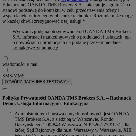
Edukacyjnej OANDA TMS Brokers S.A. i akceptuję jego treść, co
stanowi podstawę do kontaktu w celu przedstawienia oferty i
wsparcia telefonicznego w obsłudze rachunku. Rozumiem, że mogę
w każdej chwili zrezygnować z tej usługi.*
Wyrażam zgodę na otrzymywanie od OANDA TMS Brokers
S.A. informacji marketingowych o produktach i usługach, np.
o nowościach i promocjach na podane przeze mnie dane
kontaktowe za pomocą:
wiadomości e-mail
SMS/MMS
OTWÓRZ RACHUNEK TESTOWY »
Polityka Prywatności OANDA TMS Brokers S.A. – Rachunek
Demo, Usługa Informacyjno- Edukacyjna
Administratorem Państwa danych osobowych jest OANDA
TMS Brokers S.A. z siedzibą w Warszawie, Rondo
Daszyńskiego 1 00-843 Warszawa, NIP 526-275-91-31, dla
której Sąd Rejonowy dla m.st. Warszawy w Warszawie, XIII
Wydział Gospodarczy KRS prowadzi akta rejestrowe pod