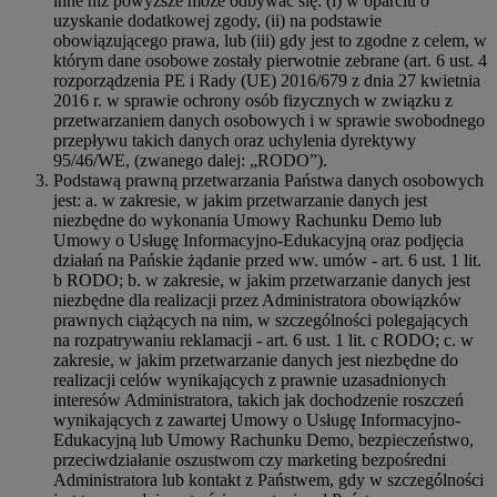
inne niż powyższe może odbywać się: (i) w oparciu o
uzyskanie dodatkowej zgody, (ii) na podstawie
obowiązującego prawa, lub (iii) gdy jest to zgodne z celem, w
którym dane osobowe zostały pierwotnie zebrane (art. 6 ust. 4
rozporządzenia PE i Rady (UE) 2016/679 z dnia 27 kwietnia
2016 r. w sprawie ochrony osób fizycznych w związku z
przetwarzaniem danych osobowych i w sprawie swobodnego
przepływu takich danych oraz uchylenia dyrektywy
95/46/WE, (zwanego dalej: „RODO”).
Podstawą prawną przetwarzania Państwa danych osobowych
jest: a. w zakresie, w jakim przetwarzanie danych jest
niezbędne do wykonania Umowy Rachunku Demo lub
Umowy o Usługę Informacyjno-Edukacyjną oraz podjęcia
działań na Pańskie żądanie przed ww. umów - art. 6 ust. 1 lit.
b RODO; b. w zakresie, w jakim przetwarzanie danych jest
niezbędne dla realizacji przez Administratora obowiązków
prawnych ciążących na nim, w szczególności polegających
na rozpatrywaniu reklamacji - art. 6 ust. 1 lit. c RODO; c. w
zakresie, w jakim przetwarzanie danych jest niezbędne do
realizacji celów wynikających z prawnie uzasadnionych
interesów Administratora, takich jak dochodzenie roszczeń
wynikających z zawartej Umowy o Usługę Informacyjno-
Edukacyjną lub Umowy Rachunku Demo, bezpieczeństwo,
przeciwdziałanie oszustwom czy marketing bezpośredni
Administratora lub kontakt z Państwem, gdy w szczególności